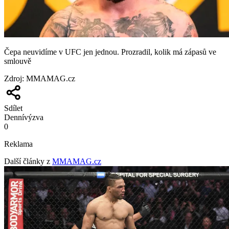
Čepa neuvidíme v UFC jen jednou. Prozradil, kolik má zápasů ve
smlouvě
Zdroj
:
MMAMAG.cz
Sdílet
Denní
výzva
0
Reklama
Další články z
MMAMAG.cz