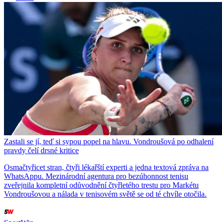
Zastali se jí, teď si sypou popel na hlavu. Vondroušová po odhalení
pravdy čelí drsné kritice
Osmačtyřicet stran, čtyři lékařští experti a jedna textová zpráva na
WhatsAppu. Mezinárodní agentura pro bezúhonnost tenisu
zveřejnila kompletní odůvodnění čtyřletého trestu pro Markétu
Vondroušovou a nálada v tenisovém světě se od té chvíle otočila.