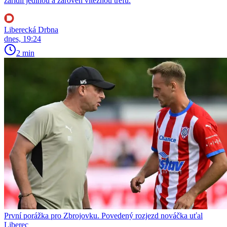
zařídil jedinou a zároveň vítěznou trefu.
Liberecká Drbna
dnes, 19:24
2 min
První porážka pro Zbrojovku. Povedený rozjezd nováčka uťal
Liberec