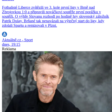
Fotbalisté Liberce zvítězili ve 3. kole první ligy v Brně nad
Zbrojovkou 1:0 a připravili nováčkovi soutěže první porážku v
soutěži. O výhře Slovanu rozhodl po hodině hry slovenský záložník
Patrik Dulay. Brňané tak nenavázali na výtečný start do ligy, kdy
zdolali Spartu a remizovali v Plzni.
Aktuálně.cz - Sport
dnes, 19:15
Reklama