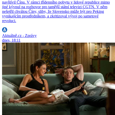
navštívil Čínu. V rámci třídenního pobytu v lidové republice mimo
jiné kývnul na rozhovor pro tamější státní televizi CGTN. V něm
nešetřil chválou Číny, sliby, že Slovensko může být pro Peking
vynikajícím prostředníkem, a zkritizoval vývoj po sametové
revoluci.
Aktuálně.cz - Zprávy
dnes, 18:11