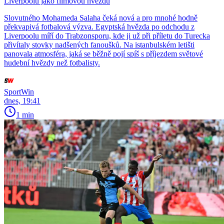
Liverpoolu jako filmovou hvězdu
Slovutného Mohameda Salaha čeká nová a pro mnohé hodně
překvapivá fotbalová výzva. Egyptská hvězda po odchodu z
Liverpoolu míří do Trabzonsporu, kde ji už při příletu do Turecka
přivítaly stovky nadšených fanoušků. Na istanbulském letišti
panovala atmosféra, jaká se běžně pojí spíš s příjezdem světové
hudební hvězdy než fotbalisty.
SportWin
dnes, 19:41
1 min