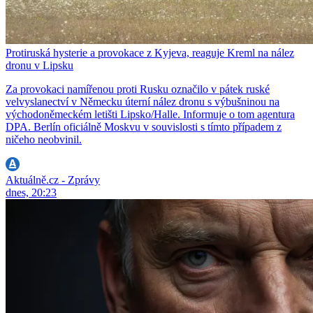
Protiruská hysterie a provokace z Kyjeva, reaguje Kreml na nález
dronu v Lipsku
Za provokaci namířenou proti Rusku označilo v pátek ruské
velvyslanectví v Německu úterní nález dronu s výbušninou na
východoněmeckém letišti Lipsko/Halle. Informuje o tom agentura
DPA. Berlín oficiálně Moskvu v souvislosti s tímto případem z
ničeho neobvinil.
Aktuálně.cz - Zprávy
dnes, 20:23