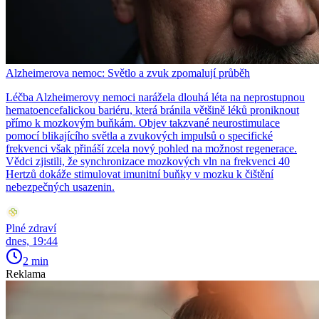
Alzheimerova nemoc: Světlo a zvuk zpomalují průběh
Léčba Alzheimerovy nemoci narážela dlouhá léta na neprostupnou
hematoencefalickou bariéru, která bránila většině léků proniknout
přímo k mozkovým buňkám. Objev takzvané neurostimulace
pomocí blikajícího světla a zvukových impulsů o specifické
frekvenci však přináší zcela nový pohled na možnost regenerace.
Vědci zjistili, že synchronizace mozkových vln na frekvenci 40
Hertzů dokáže stimulovat imunitní buňky v mozku k čištění
nebezpečných usazenin.
Plné zdraví
dnes, 19:44
2 min
Reklama