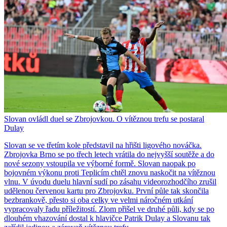
Slovan ovládl duel se Zbrojovkou. O vítěznou trefu se postaral
Dulay
Slovan se ve třetím kole představil na hřišti ligového nováčka.
Zbrojovka Brno se po třech letech vrátila do nejvyšší soutěže a do
nové sezony vstoupila ve výborné formě. Slovan naopak po
bojovném výkonu proti Teplicím chtěl znovu naskočit na vítěznou
vlnu. V úvodu duelu hlavní sudí po zásahu videorozhodčího zrušil
udělenou červenou kartu pro Zbrojovku. První půle tak skončila
bezbrankově, přesto si oba celky ve velmi náročném utkání
vypracovaly řadu příležitostí. Zlom přišel ve druhé půli, kdy se po
dlouhém vhazování dostal k hlavičce Patrik Dulay a Slovanu tak