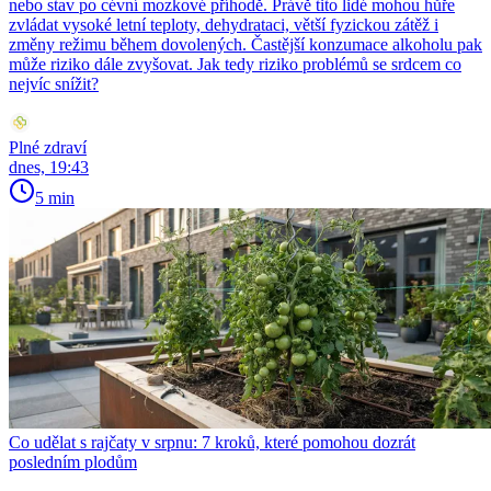
nebo stav po cévní mozkové příhodě. Právě tito lidé mohou hůře
zvládat vysoké letní teploty, dehydrataci, větší fyzickou zátěž i
změny režimu během dovolených. Častější konzumace alkoholu pak
může riziko dále zvyšovat. Jak tedy riziko problémů se srdcem co
nejvíc snížit?
Plné zdraví
dnes, 19:43
5 min
Co udělat s rajčaty v srpnu: 7 kroků, které pomohou dozrát
posledním plodům