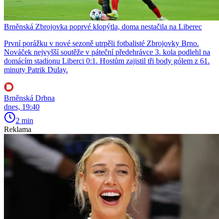
Brněnská Zbrojovka poprvé klopýtla, doma nestačila na Liberec
První porážku v nové sezoně utrpěli fotbalisté Zbrojovky Brno.
Nováček nejvyšší soutěže v páteční předehrávce 3. kola podlehl na
domácím stadionu Liberci 0:1. Hostům zajistil tři body gólem z 61.
minuty Patrik Dulay.
Brněnská Drbna
dnes, 19:40
2 min
Reklama