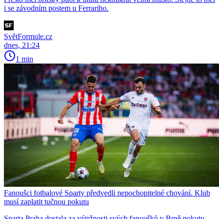
i se závodním postem u Ferrariho.
SvětFormule.cz
dnes, 21:24
1 min
Fanoušci fotbalové Sparty předvedli nepochopitelné chování. Klub
musí zaplatit tučnou pokutu
Sparta Praha dostala za výtržnosti svých fanoušků v Brně pokutu