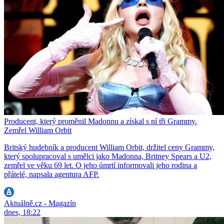
Producent, který proměnil Madonnu a získal s ní tři Grammy.
Zemřel William Orbit
Britský hudebník a producent William Orbit, držitel ceny Grammy,
který spolupracoval s umělci jako Madonna, Britney Spears a U2,
zemřel ve věku 69 let. O jeho úmrtí informovali jeho rodina a
přátelé, napsala agentura AFP.
Aktuálně.cz - Magazín
dnes, 18:22