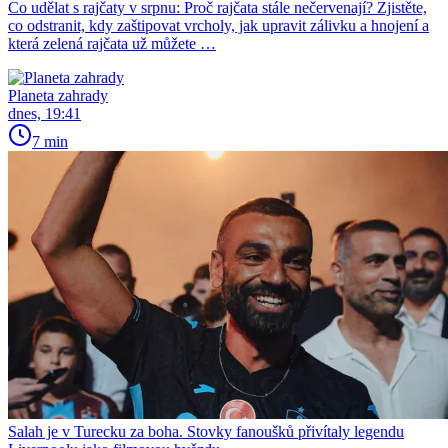
Co udělat s rajčaty v srpnu: Proč rajčata stále nečervenají? Zjistěte,
co odstranit, kdy zaštipovat vrcholy, jak upravit zálivku a hnojení a
která zelená rajčata už můžete …
Planeta zahrady
dnes, 19:41
7 min
Salah je v Turecku za boha. Stovky fanoušků přivítaly legendu