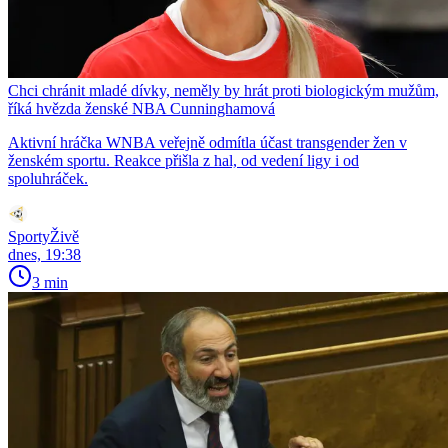
Chci chránit mladé dívky, neměly by hrát proti biologickým mužům,
říká hvězda ženské NBA Cunninghamová
Aktivní hráčka WNBA veřejně odmítla účast transgender žen v
ženském sportu. Reakce přišla z hal, od vedení ligy i od
spoluhráček.
SportyŽivě
dnes, 19:38
3 min