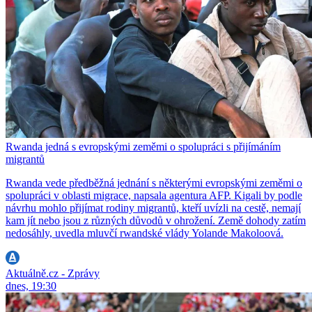
Rwanda jedná s evropskými zeměmi o spolupráci s přijímáním
migrantů
Rwanda vede předběžná jednání s některými evropskými zeměmi o
spolupráci v oblasti migrace, napsala agentura AFP. Kigali by podle
návrhu mohlo přijímat rodiny migrantů, kteří uvízli na cestě, nemají
kam jít nebo jsou z různých důvodů v ohrožení. Země dohody zatím
nedosáhly, uvedla mluvčí rwandské vlády Yolande Makoloová.
Aktuálně.cz - Zprávy
dnes, 19:30