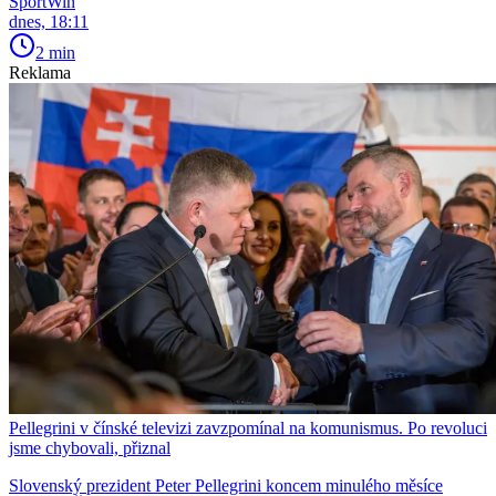
SportWin
dnes, 18:11
2 min
Reklama
Pellegrini v čínské televizi zavzpomínal na komunismus. Po revoluci
jsme chybovali, přiznal
Slovenský prezident Peter Pellegrini koncem minulého měsíce