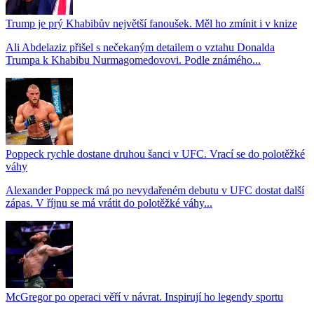
Trump je prý Khabibův největší fanoušek. Měl ho zmínit i v knize
Ali Abdelaziz přišel s nečekaným detailem o vztahu Donalda
Trumpa k Khabibu Nurmagomedovovi. Podle známého...
Poppeck rychle dostane druhou šanci v UFC. Vrací se do polotěžké
váhy
Alexander Poppeck má po nevydařeném debutu v UFC dostat další
zápas. V říjnu se má vrátit do polotěžké váhy...
McGregor po operaci věří v návrat. Inspirují ho legendy sportu