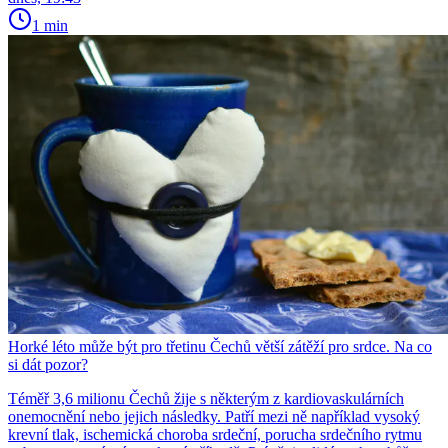
1 min
Horké léto může být pro třetinu Čechů větší zátěží pro srdce. Na co
si dát pozor?
Téměř 3,6 milionu Čechů žije s některým z kardiovaskulárních
onemocnění nebo jejich následky. Patří mezi ně například vysoký
krevní tlak, ischemická choroba srdeční, porucha srdečního rytmu