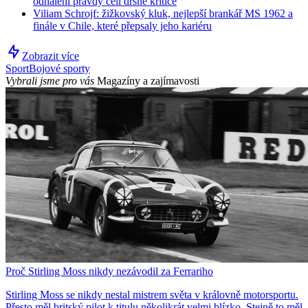
odhalení pravdy čelí drsné kritice
Viliam Schrojf: žižkovský kluk, nejlepší brankář MS 1962 a
finále v Chile, které přepsaly jeho kariéru
Zobrazit více
Sport
Bojové sporty
Vybrali jsme pro vás
Magazíny a zajímavosti
Proč Stirling Moss nikdy nezávodil za Ferrariho
Stirling Moss se nikdy nestal mistrem světa v královně motorsportu.
Přesto měl britský pilot k titulu několikrát velmi blízko. Stejně to měl