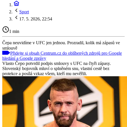
Sport
17. 5. 2026, 22:54
1 min
Čepa neuvidíme v UFC jen jednou. Prozradil, kolik má zápasů ve
smlouvě
Přidejte si obsah Centrum.cz do oblíbených zdrojů pro Google
hledání a Google zprávy
Vlasto Čepo potvrdil podpis smlouvy s UFC na čtyři zápasy.
Slovenský bojovník mluví o splněném snu, vlastní cestě bez
protekce a posílá vzkaz všem, kteří mu nevěřili.