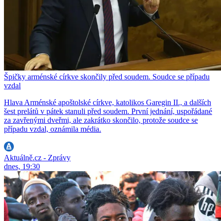
Špičky arménské církve skončily před soudem. Soudce se případu
vzdal
Hlava Arménské apoštolské církve, katolikos Garegin II., a dalších
šest prelátů v pátek stanuli před soudem. První jednání, uspořádané
za zavřenými dveřmi, ale zakrátko skončilo, protože soudce se
případu vzdal, oznámila média.
Aktuálně.cz - Zprávy
dnes, 19:30