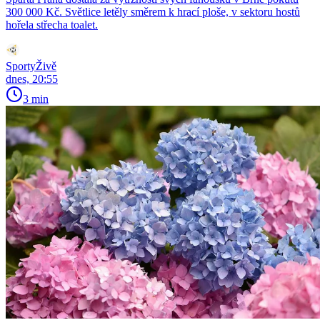
300 000 Kč. Světlice letěly směrem k hrací ploše, v sektoru hostů
hořela střecha toalet.
SportyŽivě
dnes, 20:55
3 min