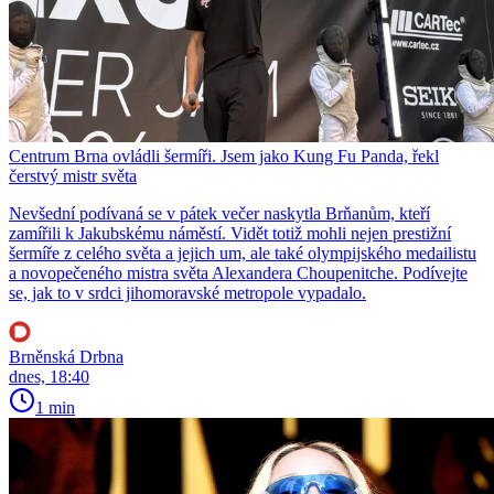
Centrum Brna ovládli šermíři. Jsem jako Kung Fu Panda, řekl
čerstvý mistr světa
Nevšední podívaná se v pátek večer naskytla Brňanům, kteří
zamířili k Jakubskému náměstí. Vidět totiž mohli nejen prestižní
šermíře z celého světa a jejich um, ale také olympijského medailistu
a novopečeného mistra světa Alexandera Choupenitche. Podívejte
se, jak to v srdci jihomoravské metropole vypadalo.
Brněnská Drbna
dnes, 18:40
1 min