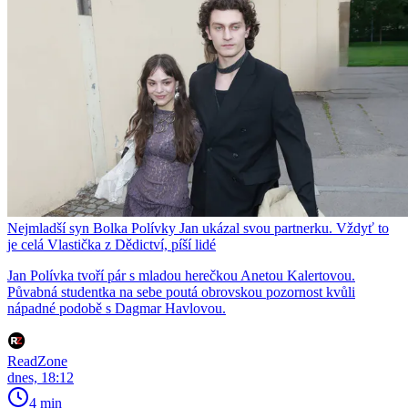
Nejmladší syn Bolka Polívky Jan ukázal svou partnerku. Vždyť to
je celá Vlastička z Dědictví, píší lidé
Jan Polívka tvoří pár s mladou herečkou Anetou Kalertovou.
Půvabná studentka na sebe poutá obrovskou pozornost kvůli
nápadné podobě s Dagmar Havlovou.
ReadZone
dnes, 18:12
4 min