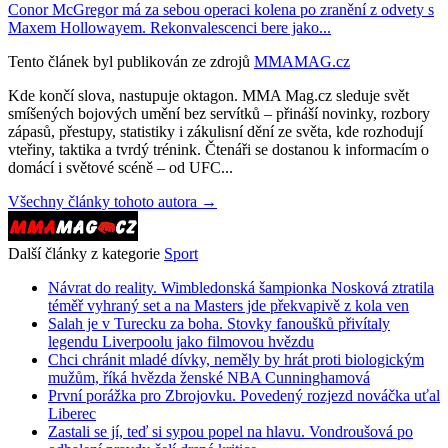
Conor McGregor má za sebou operaci kolena po zranění z odvety s
Maxem Hollowayem. Rekonvalescenci bere jako...
Tento článek byl publikován ze zdrojů
MMAMAG.cz
Kde končí slova, nastupuje oktagon. MMA Mag.cz sleduje svět
smíšených bojových umění bez servítků – přináší novinky, rozbory
zápasů, přestupy, statistiky i zákulisní dění ze světa, kde rozhodují
vteřiny, taktika a tvrdý trénink. Čtenáři se dostanou k informacím o
domácí i světové scéně – od UFC...
Všechny články tohoto autora →
Další články z kategorie
Sport
Návrat do reality. Wimbledonská šampionka Nosková ztratila
téměř vyhraný set a na Masters jde překvapivě z kola ven
Salah je v Turecku za boha. Stovky fanoušků přivítaly
legendu Liverpoolu jako filmovou hvězdu
Chci chránit mladé dívky, neměly by hrát proti biologickým
mužům, říká hvězda ženské NBA Cunninghamová
První porážka pro Zbrojovku. Povedený rozjezd nováčka uťal
Liberec
Zastali se jí, teď si sypou popel na hlavu. Vondroušová po