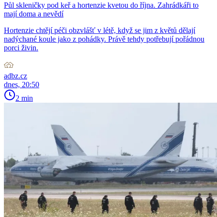
Půl skleničky pod keř a hortenzie kvetou do října. Zahrádkáři to
mají doma a nevědí
Hortenzie chtějí péči obzvlášť v létě, když se jim z květů dělají
nadýchané koule jako z pohádky. Právě tehdy potřebují pořádnou
porci živin.
adbz.cz
dnes, 20:50
2 min