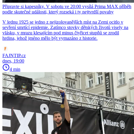
Připravte si kapesníky. V sobotu ve 20:00 vysílá Prima MAX příběh
podle skutečné události, který rozseká i ty nejtvrdší povahy
V lednu 1925 se jedno z nejizolovanějších míst na Zemi ocitlo v
sevření smrtící epidemie. Zatímco stovky dětských životů visely na
vlásku, v mrazu klesajícím pod minus čtyřicet stupňů se zrodil
hrdina, jehož jméno mělo být vymazáno z historie.
FAJNTIP.cz
dnes, 19:00
4 min