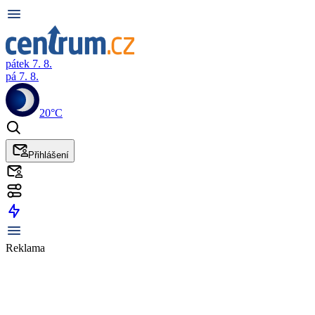
pátek 7. 8.
pá 7. 8.
20°C
Přihlášení
Reklama