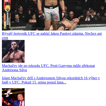
Bývalý bojovník UFC se nabízí Jakeu Paulovi zdarma. Nechce ani
cent
Machačev jde po rekordu UFC. Proti Garrymu může překonat
Andersona Silvu
Islam Machačev drží s Andersonem Silvou rekordních 16 výher v
řadě v UFC. Pokud 15. srpna porazí Iana...