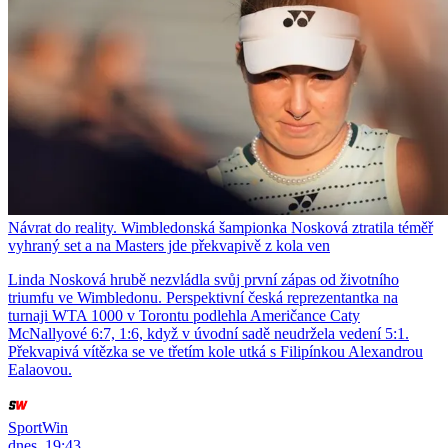
Návrat do reality. Wimbledonská šampionka Nosková ztratila téměř
vyhraný set a na Masters jde překvapivě z kola ven
Linda Nosková hrubě nezvládla svůj první zápas od životního
triumfu ve Wimbledonu. Perspektivní česká reprezentantka na
turnaji WTA 1000 v Torontu podlehla Američance Caty
McNallyové 6:7, 1:6, když v úvodní sadě neudržela vedení 5:1.
Překvapivá vítězka se ve třetím kole utká s Filipínkou Alexandrou
Ealaovou.
SportWin
dnes, 19:43