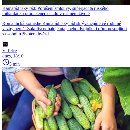
Kamarád taky rád: Porušení smlouvy, superjachta ruského
miliardáře a propletenec osudů v reálném životě
Romantická komedie Kamarád taky rád skrývá zajímavé rodinné
vazby herců. Zákulisí odhaluje utajeného dvojníka i přímou spojitost
s osobním životem hvězd.
V Telce
dnes, 18:10
3 min