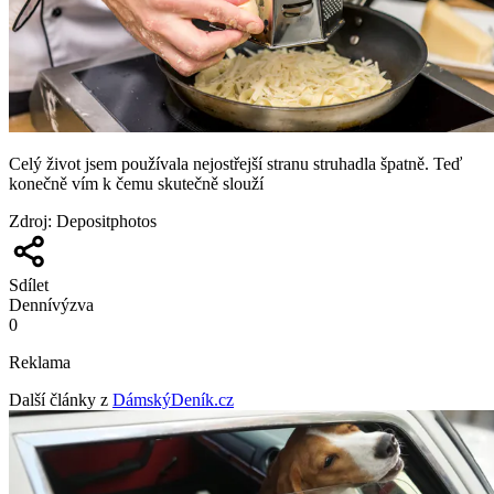
Celý život jsem používala nejostřejší stranu struhadla špatně. Teď
konečně vím k čemu skutečně slouží
Zdroj
:
Depositphotos
Sdílet
Denní
výzva
0
Reklama
Další články z
DámskýDeník.cz