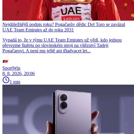
Nejdůležitější podpis roku? Pogačarův dědic Del Toro se zavázal
UAE Team Emirates až do roku 2031
Vypadá to, že v týmu UAE Team Emirates už vědí, kdo jednou
převezme štafetu po slovinském stroji na vítězství Tadeji
Pogačarovi. A není mu ještě ani třiadvacet let...
SportWin
8. 8. 2026, 20:06
1 min