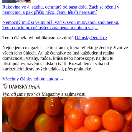
Rakovina ve 4. stádiu, ochrnutý od pasu dolů. Zach se oženil v
nemocnici a pak přišlo něco, čemu lékaři nerozumí
Nemocný muž si velmi přál vzít si svou milovanou snoubenku.
Tento počin pro ně ovšem znamenal mnohem víc,...
Tento článek byl publikován ze zdrojů
DámskýDeník.cz
Nejde jen o magazín – je to stránka, která reflektuje ženský život ve
všech jeho úhlech. Ať už čtenářky zajímá každodenní realita
domácnosti, vztahy, móda, krása nebo horoskopy, najdou tu
přístupná vyprávění s lidskou tváří. Rozsah témat sahá od
kuriózních lifestylových událostí, přes praktické...
Všechny články tohoto autora →
Vybrali jsme pro vás
Magazíny a zajímavosti