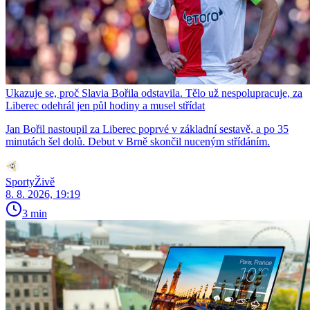
Ukazuje se, proč Slavia Bořila odstavila. Tělo už nespolupracuje, za
Liberec odehrál jen půl hodiny a musel střídat
Jan Bořil nastoupil za Liberec poprvé v základní sestavě, a po 35
minutách šel dolů. Debut v Brně skončil nuceným střídáním.
SportyŽivě
8. 8. 2026, 19:19
3 min