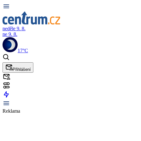
neděle 9. 8.
ne 9. 8.
17°C
Přihlášení
Reklama