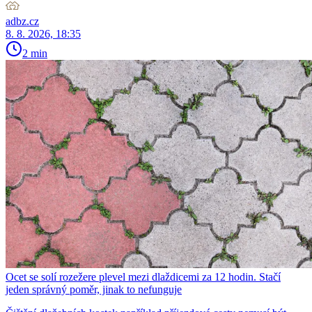
adbz.cz
8. 8. 2026, 18:35
2 min
Ocet se solí rozežere plevel mezi dlaždicemi za 12 hodin. Stačí
jeden správný poměr, jinak to nefunguje