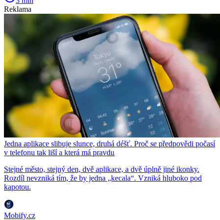
3 min
Reklama
Jedna aplikace slibuje slunce, druhá déšť. Proč se předpovědi počasí
v telefonu tak liší a která má pravdu
Stejné město, stejný den, dvě aplikace, a dvě úplně jiné ikonky.
Rozdíl nevzniká tím, že by jedna „kecala“. Vzniká hluboko pod
kapotou.
Mobify.cz