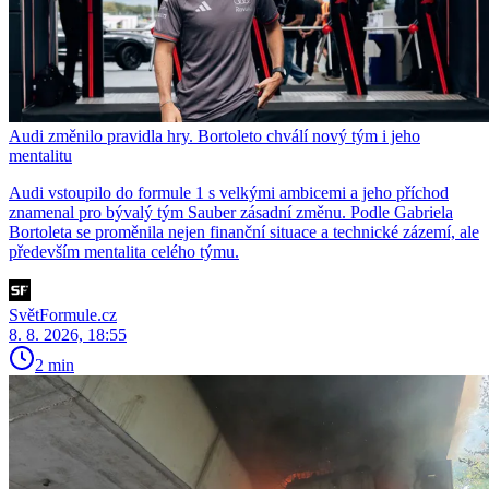
Audi změnilo pravidla hry. Bortoleto chválí nový tým i jeho
mentalitu
Audi vstoupilo do formule 1 s velkými ambicemi a jeho příchod
znamenal pro bývalý tým Sauber zásadní změnu. Podle Gabriela
Bortoleta se proměnila nejen finanční situace a technické zázemí, ale
především mentalita celého týmu.
SvětFormule.cz
8. 8. 2026, 18:55
2 min