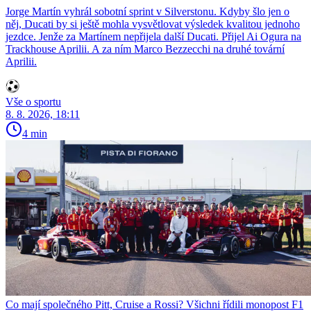
Jorge Martín vyhrál sobotní sprint v Silverstonu. Kdyby šlo jen o
něj, Ducati by si ještě mohla vysvětlovat výsledek kvalitou jednoho
jezdce. Jenže za Martínem nepřijela další Ducati. Přijel Ai Ogura na
Trackhouse Aprilii. A za ním Marco Bezzecchi na druhé tovární
Aprilii.
Vše o sportu
8. 8. 2026, 18:11
4 min
Co mají společného Pitt, Cruise a Rossi? Všichni řídili monopost F1