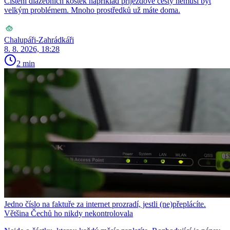
Čištění dlažebních kostek například příjezdové cesty nemusí být
velkým problémem. Mnoho prostředků už máte doma.
Chalupáři-Zahrádkáři
8. 8. 2026, 18:28
2 min
Jedno číslo na faktuře za internet prozradí, jestli (ne)přeplácíte.
Většina Čechů ho nikdy nekontrolovala