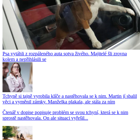
Psa vytáhli z rozpáleného auta sotva živého. Majitelé šli zrovna
kolem a nepřihlásili se
Tchyně si tajně vyrobila klíče a nastěhovala se k nim. Martin jí sbalil
věci a vyměnil zámky. Manželka plakala, ale stála za ním
Čtenář v dopise popisuje problém se svou tchyní, která se k nim
sprostě nastěhovala. On ale situaci vyřešil...