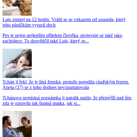
Luis zmizel na 12 hodin. Vrátil se se vzkazem od souseda, který
jeho páníčkům vyrazil dech
Pes je nejen nejlepším přítelem člověka, projevuje se také jako
zachránce. To dosvědčil také Luis, který se...
Tchán jí řekl, že je líná ženská, protože porodila císařským řezem.
Aneta (27) se z toho dodnes nevzpamatovala
Tchánova nemístná poznámka ji natolik ranila, že přemýšlí nad tím,
zda je opravdu tak špatná matka, jak si...