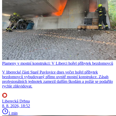
Plameny v mostní konstrukci: V Liberci hořel příbytek bezdomovců
V liberecké části Staré Pavlovice dnes večer hořel příbytek
bezdomovců vybudovaný přímo uvnitř mostní konstrukce. Zásah
profesionálních jednotek zamezil dalším škodám a požár se podařilo
rychle zlikvidovat.
Liberecká Drbna
8. 8. 2026, 18:52
1 min