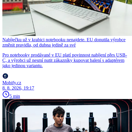
Nabíječku už v krabici notebooku nenajdete. EU donutila výrobce
změnit pravidla, od dubna jedině za své
Pro notebooky prodávané v EU platí povinnost nabíjení přes USB-
C, a výrobci už nesmí nutit zákazníky kupovat balení s adaptérem
jako jedinou variantu.
Mobify.cz
8. 8. 2026, 19:17
5 min