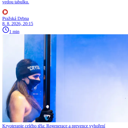
vedou tabulku.
Pražská Drbna
8. 8. 2026, 20:15
1 min
Kryoterapie celého těla: Regenerace a prevence vyhoření