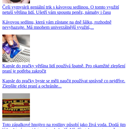
Češi vymysleli geniální trik s kávovou sedlinou. O tomto využití
netuší většina lidí. Ušetří vám spoustu peněz, námahy i času
Kávovou sedlinu, která vám zůstane na dně šálku, rozhodně
nevyhazujte. Má mnohem univerzálnější využití,...
Kapsle do pračky většina lidí používá špatně. Pro okamžité zlepšení
praní je potřeba zakročit
Kapsle do pračky byste se měli naučit používat správně co nejdříve.
Zlepšíte efekt praní a ochráníte...
Toto zápalkové hnojivo na rostliny působí jako živá voda. Dodá jim