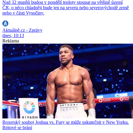
Nad 32 stupňů budou v pondělí teploty stoupat na většině území
ČR, o něco chladněji bude jen na severu nebo severovýchodě země
nebo v části Vysočiny.
Aktuálně.cz - Zprávy
dnes, 10:13
Reklama
Boxerský souboj Joshua vs. Fury se může uskutečnit v New Yorku.
Britové se brání