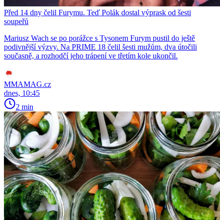
Před 14 dny čelil Furymu. Teď Polák dostal výprask od šesti
soupeřů
Mariusz Wach se po porážce s Tysonem Furym pustil do ještě
podivnější výzvy. Na PRIME 18 čelil šesti mužům, dva útočili
současně, a rozhodčí jeho trápení ve třetím kole ukončil.
MMAMAG.cz
dnes, 10:45
2 min