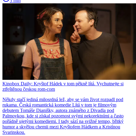
3 min
Kinobox Daily: Kryštof Hádek v tom pěkně lítá. Vychutnejte si
ztřeštěnou českou rom-com
Někdy stačí jediná milosrdná lež, aby se vám život rozpadl pod
rukama. Česká romantická komedie Lítá v tom je filmovým
debutem Tomáše Dianišky, autora známého z Divadla pod
Palmovkou, kde si získal pozornost svými nekorektními a často
pořádně ujetými komediemi. I tady sází na svižné tempo, břitký
humor a skvělou chemii mezi Kryštofem Hádkem a Kristínou
Svarinskou.