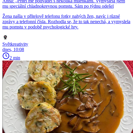
Anna: „Přítel mě podváděl s několika milenkami. Vymyslela jsem
mu speciální chladnokrevnou pomstu. Sám po týdnu odešel
Žena našla v přítelově telefonu fotky nahých žen, navíc i různé
zprávy a telefonní čísla. Rozhodla se, že to tak nenechá, a vymyslela
mu pomstu v podobě psychologické hry.
Světkreativity
dnes, 10:08
2 min