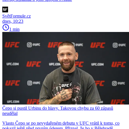
SvětFormule.cz
dnes, 10:23
1 min
Čepo si pustil Urbinu do hlavy. Takovou chybu za 60 zápasů
neudělal
Vlasto Čepo se po nevydařeném debutu v UFC vrátil k tomu, co
pokazil ještě před prvním úderem. Přiznal, že ho v Bělehradě