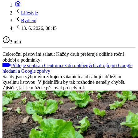
Lifestyle
Bydlení
13. 6. 2026, 08:45
3 min
Celoroční pěstování salátu: Každý druh preferuje odlišné roční
období a podmínky
Přidejte si obsah Centrum.cz do oblíbených zdrojů pro Google
hledání a Google zprávy
Saláty jsou výborným zdrojem vitamínů a obsahují i důležitou
kyselinu listovou. V jídelníčku by tak rozhodně neměly chybět.
Zjistěte, jak je můžete pěstovat po celý rok.