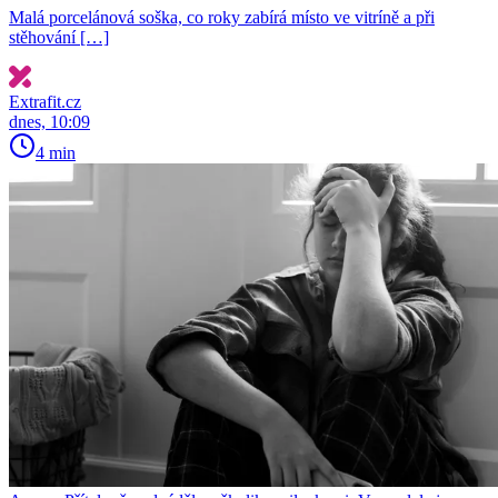
Malá porcelánová soška, co roky zabírá místo ve vitríně a při
stěhování […]
Extrafit.cz
dnes, 10:09
4 min