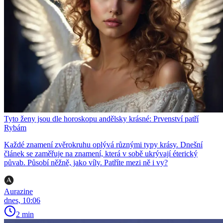
Tyto ženy jsou dle horoskopu andělsky krásné: Prvenství patří
Rybám
Každé znamení zvěrokruhu oplývá různými typy krásy. Dnešní
článek se zaměřuje na znamení, která v sobě ukrývají éterický
půvab. Působí něžně, jako víly. Patříte mezi ně i vy?
Aurazine
dnes, 10:06
2 min