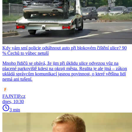
Kdy vám smí policie odtáhnout auto při blokovém čištění ulice? 90
% Čechů to vůbec netuší
Mnoho řidičů se obává, že jim při úklidu ulice odvezou vůz na
placené parkoviště kdesi na okraji města. Realita je ale jiná – zákon
ukládá správcům komunikací jasnou povinnost, o které většina lidí
nemá ani tušení.
FAJNTIP.cz
dnes, 10:30
3 min