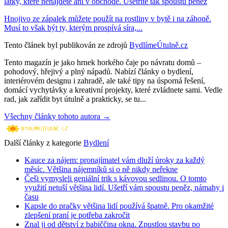
látky, které nenajdete ani v obchodě. Ušetříte tak spoustu peněz
Hnojivo ze zápalek můžete použít na rostliny v bytě i na záhoně.
Musí to však být ty, kterým prospívá síra,...
Tento článek byl publikován ze zdrojů
BydlímeÚtulně.cz
Tento magazín je jako hrnek horkého čaje po návratu domů –
pohodový, hřejivý a plný nápadů. Nabízí články o bydlení,
interiérovém designu i zahradě, ale také tipy na úsporná řešení,
domácí vychytávky a kreativní projekty, které zvládnete sami. Vedle
rad, jak zařídit byt útulně a prakticky, se tu...
Všechny články tohoto autora →
Další články z kategorie
Bydlení
Kauce za nájem: pronajímatel vám dluží úroky za každý
měsíc. Většina nájemníků si o ně nikdy neřekne
Češi vymysleli geniální trik s kávovou sedlinou. O tomto
využití netuší většina lidí. Ušetří vám spoustu peněz, námahy i
času
Kapsle do pračky většina lidí používá špatně. Pro okamžité
zlepšení praní je potřeba zakročit
Znal ji od dětství z babiččina okna. Zpustlou stavbu po