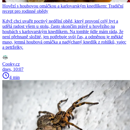
Hovězí s houbovou omáčkou a karlovarským knedlíkem: Tradiční
recept pro rodinné obědy
Když chci uvařit poctivý nedělní oběd, který provoní celý byt a
udělá radost všem u stolu, často skončím právě u hovězího na
houbách s karlovarským knedlíkem. Na tomhle jídle mám ráda, že
není přehnaně složité, jen potřebuje svůj čas, a odměnou je měkké
maso, jemná houbová omáčka a nadýchaný knedlík z rohlíků, vajec
a petrželky.
Cooky.cz
dnes, 10:07
4 min