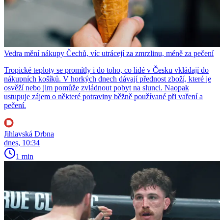
Vedra mění nákupy Čechů, víc utrácejí za zmrzlinu, méně za pečení
Tropické teploty se promítly i do toho, co lidé v Česku vkládají do
nákupních košíků. V horkých dnech dávají přednost zboží, které je
osvěží nebo jim pomůže zvládnout pobyt na slunci. Naopak
ustupuje zájem o některé potraviny běžně používané při vaření a
pečení.
Jihlavská Drbna
dnes, 10:34
1 min