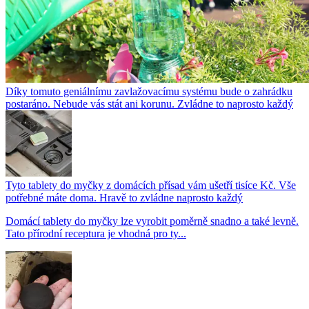
Díky tomuto geniálnímu zavlažovacímu systému bude o zahrádku
postaráno. Nebude vás stát ani korunu. Zvládne to naprosto každý
Tyto tablety do myčky z domácích přísad vám ušetří tisíce Kč. Vše
potřebné máte doma. Hravě to zvládne naprosto každý
Domácí tablety do myčky lze vyrobit poměrně snadno a také levně.
Tato přírodní receptura je vhodná pro ty...