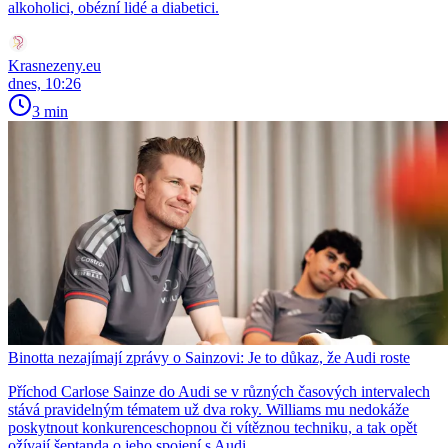
alkoholici, obézní lidé a diabetici.
Krasnezeny.eu
dnes, 10:26
3 min
Binotta nezajímají zprávy o Sainzovi: Je to důkaz, že Audi roste
Příchod Carlose Sainze do Audi se v různých časových intervalech
stává pravidelným tématem už dva roky. Williams mu nedokáže
poskytnout konkurenceschopnou či vítěznou techniku, a tak opět
ožívají šeptanda o jeho spojení s Audi.