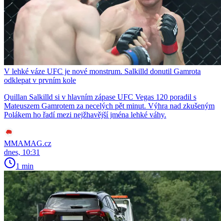
V lehké váze UFC je nové monstrum. Salkilld donutil Gamrota
odklepat v prvním kole
Quillan Salkilld si v hlavním zápase UFC Vegas 120 poradil s
Mateuszem Gamrotem za necelých pět minut. Výhra nad zkušeným
Polákem ho řadí mezi nejžhavější jména lehké váhy.
MMAMAG.cz
dnes, 10:31
1 min