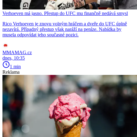
Verhoeven má jasno. Přestup do UFC mu finančně nedává smysl
Rico Verhoeven je znovu volným hráčem a dveře do UFC úplně
nezavírá. Případný přestup však naráží na peníze. Nabídka by
musela odpovídat jeho současné pozici.
MMAMAG.cz
dnes, 10:35
1 min
Reklama