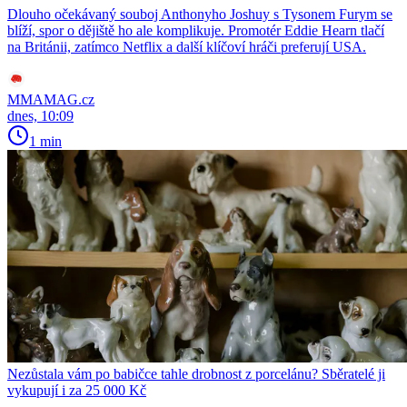
Dlouho očekávaný souboj Anthonyho Joshuy s Tysonem Furym se
blíží, spor o dějiště ho ale komplikuje. Promotér Eddie Hearn tlačí
na Británii, zatímco Netflix a další klíčoví hráči preferují USA.
MMAMAG.cz
dnes, 10:09
1 min
Nezůstala vám po babičce tahle drobnost z porcelánu? Sběratelé ji
vykupují i za 25 000 Kč