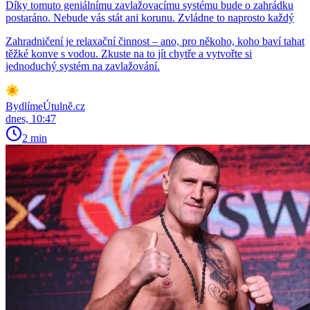
Díky tomuto geniálnímu zavlažovacímu systému bude o zahrádku
postaráno. Nebude vás stát ani korunu. Zvládne to naprosto každý
Zahradničení je relaxační činnost – ano, pro někoho, koho baví tahat
těžké konve s vodou. Zkuste na to jít chytře a vytvořte si
jednoduchý systém na zavlažování.
BydlímeÚtulně.cz
dnes, 10:47
2 min