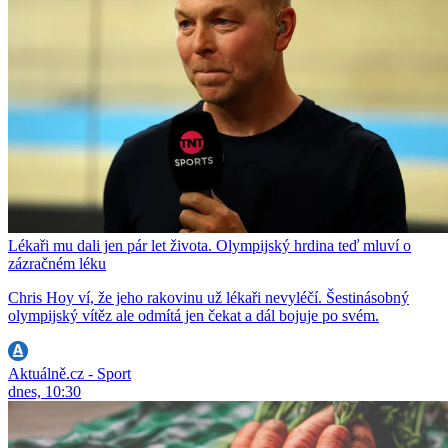
Lékaři mu dali jen pár let života. Olympijský hrdina teď mluví o
zázračném léku
Chris Hoy ví, že jeho rakovinu už lékaři nevyléčí. Šestinásobný
olympijský vítěz ale odmítá jen čekat a dál bojuje po svém.
Aktuálně.cz - Sport
dnes, 10:30