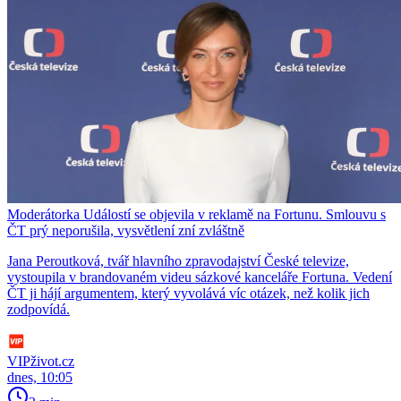
Moderátorka Událostí se objevila v reklamě na Fortunu. Smlouvu s
ČT prý neporušila, vysvětlení zní zvláštně
Jana Peroutková, tvář hlavního zpravodajství České televize,
vystoupila v brandovaném videu sázkové kanceláře Fortuna. Vedení
ČT ji hájí argumentem, který vyvolává víc otázek, než kolik jich
zodpovídá.
VIPživot.cz
dnes, 10:05