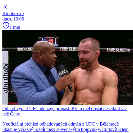
Kinobox.cz
dnes, 10:05
1 min
Odhad výplat UFC ukazuje propast. Klein měl dostat desetkrát víc
než Čepo
Neoficiální přehled odhadovaných odměn z UFC v Bělehradě
ukazuje výrazný rozdíl mezi slovenskými bojovníky. Ľudovít Klein