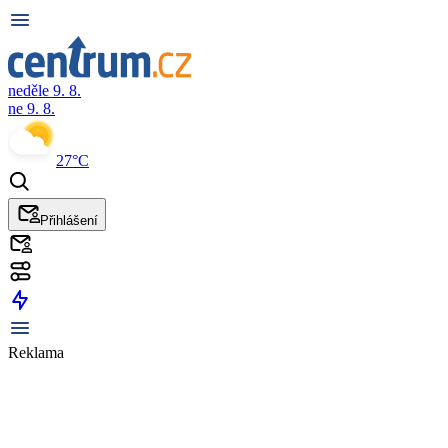
neděle 9. 8.
ne 9. 8.
27°C
Přihlášení
Reklama