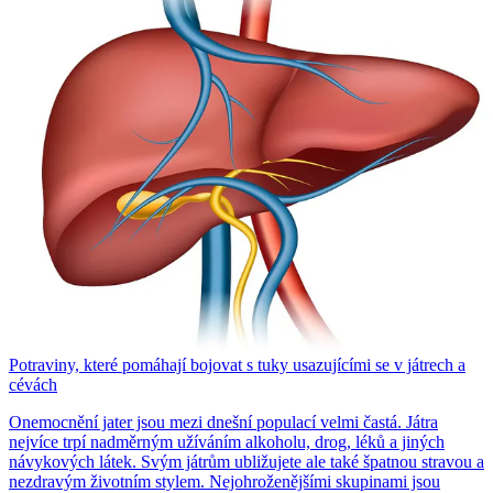
Potraviny, které pomáhají bojovat s tuky usazujícími se v játrech a
cévách
Onemocnění jater jsou mezi dnešní populací velmi častá. Játra
nejvíce trpí nadměrným užíváním alkoholu, drog, léků a jiných
návykových látek. Svým játrům ubližujete ale také špatnou stravou a
nezdravým životním stylem. Nejohroženějšími skupinami jsou