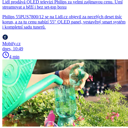
Lidl prodává QLED televizi Philips za velmi zajímavou cenu. Umí
streamovat a běží i bez set-top boxu
Philips 55PUS7800/12 se na Lidl.cz objevil za necelých deset tisíc
korun, a za tu cenu nabízí 55″ QLED panel, vestavěný smart systém
i kompletní sadu tunerů.
Mobify.cz
dnes, 10:49
4 min