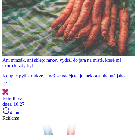
Ani mrazák, ani sklep: mrkev vydrží do jara na místě, které má
skoro každý byt
Koupíte pytlík mrkve, a než se nadějete, je měkká a ohebná jako
[…]
Extrafit.cz
dnes, 10:27
4 min
Reklama