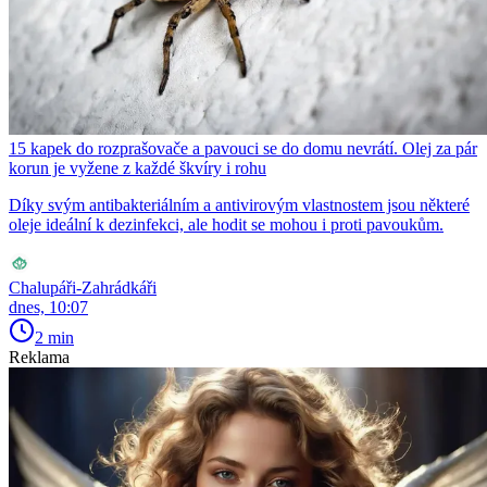
15 kapek do rozprašovače a pavouci se do domu nevrátí. Olej za pár
korun je vyžene z každé škvíry i rohu
Díky svým antibakteriálním a antivirovým vlastnostem jsou některé
oleje ideální k dezinfekci, ale hodit se mohou i proti pavoukům.
Chalupáři-Zahrádkáři
dnes, 10:07
2 min
Reklama