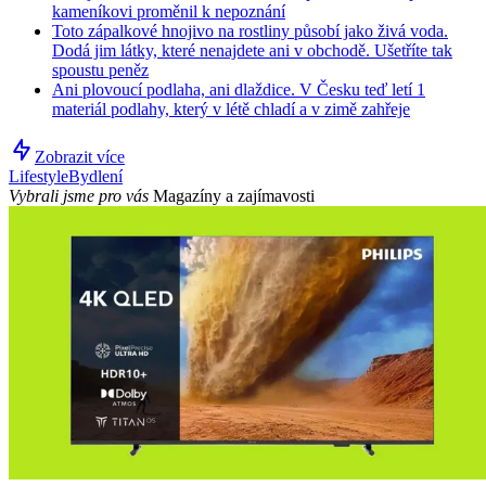
kameníkovi proměnil k nepoznání
Toto zápalkové hnojivo na rostliny působí jako živá voda.
Dodá jim látky, které nenajdete ani v obchodě. Ušetříte tak
spoustu peněz
Ani plovoucí podlaha, ani dlaždice. V Česku teď letí 1
materiál podlahy, který v létě chladí a v zimě zahřeje
Zobrazit více
Lifestyle
Bydlení
Vybrali jsme pro vás
Magazíny a zajímavosti