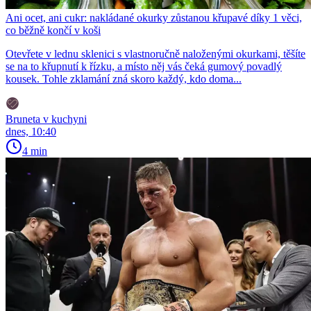
Ani ocet, ani cukr: nakládané okurky zůstanou křupavé díky 1 věci,
co běžně končí v koši
Otevřete v lednu sklenici s vlastnoručně naloženými okurkami, těšíte
se na to křupnutí k řízku, a místo něj vás čeká gumový povadlý
kousek. Tohle zklamání zná skoro každý, kdo doma...
Bruneta v kuchyni
dnes, 10:40
4 min