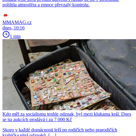
pohltila atmosféra a emoce převzaly kontrolu.
MMAMAG.cz
dnes, 10:16
1 min
Kdo měl za socialismu tenhle odznak, byl mezi klukama král. Dnes
se na aukcích prodává i za 7 000 Kč
Skoro v každé domácnosti leží po rodičích nebo prarodičích
krabička plná odznaků. […]