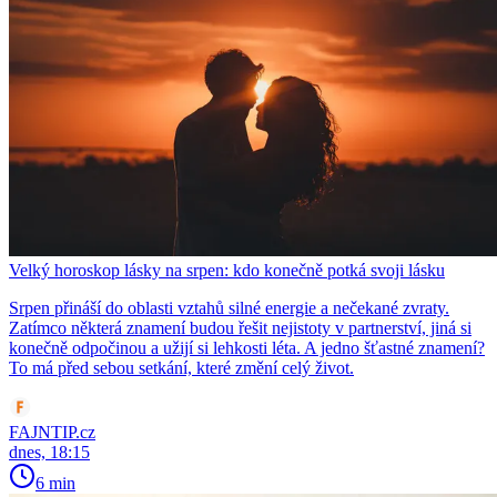
Velký horoskop lásky na srpen: kdo konečně potká svoji lásku
Srpen přináší do oblasti vztahů silné energie a nečekané zvraty.
Zatímco některá znamení budou řešit nejistoty v partnerství, jiná si
konečně odpočinou a užijí si lehkosti léta. A jedno šťastné znamení?
To má před sebou setkání, které změní celý život.
FAJNTIP.cz
dnes, 18:15
6 min