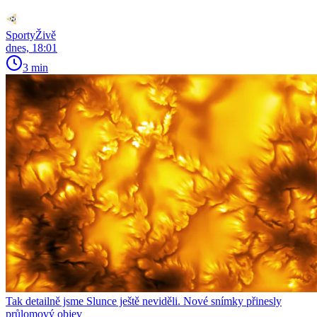
SportyŽivě
dnes, 18:01
3 min
Tak detailně jsme Slunce ještě neviděli. Nové snímky přinesly
průlomový objev