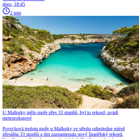
dnes, 18:45
2 min
U Mallorky mělo moře přes 33 stupňů, byl to rekord, uvádí
meteorologové
Povrchová teplota moře u Mallorky ve středu odpoledne mírně
přesáhla 33 stupňů a tím zaznamenala nový španělský rekord.