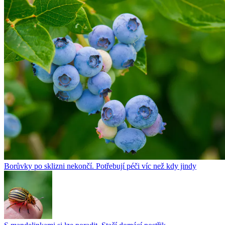
Borůvky po sklizni nekončí. Potřebují péči víc než kdy jindy