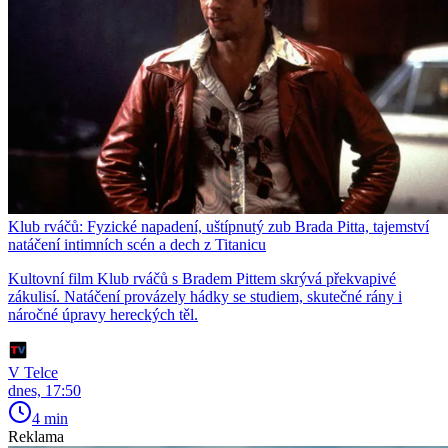
Klub rváčů: Fyzické napadení, uštípnutý zub Brada Pitta, tajemství
natáčení intimních scén a dech z Titanicu
Kultovní film Klub rváčů s Bradem Pittem skrývá překvapivé
zákulisí. Natáčení provázely hádky se studiem, skutečné rány i
náročné úpravy hereckých těl.
V Telce
dnes, 17:50
4 min
Reklama