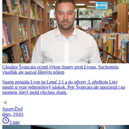
Glosátor Švancara ocenil výkon Sparty proti Lyonu, Suchomela
vlastňák ale nazval šíleným gólem
Sparta porazila Lyon na Letné 2:1 a do odvety 3. předkola Ligy
mistrů si veze jednogólový náskok. Petr Švancara ale upozornil i na
moment, který mohl všechno zhatit.
SportyŽivě
dnes, 19:03
3 min