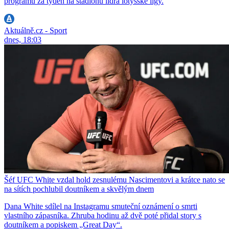
programu za týden na stadionu lídra lotyšské ligy.
Aktuálně.cz - Sport
dnes, 18:03
Šéf UFC White vzdal hold zesnulému Nascimentovi a krátce nato se
na sítích pochlubil doutníkem a skvělým dnem
Dana White sdílel na Instagramu smuteční oznámení o smrti
vlastního zápasníka. Zhruba hodinu až dvě poté přidal story s
doutníkem a popiskem „Great Day“.