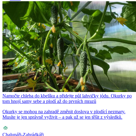
Namočte chleba do kbelíku a přidejte půl lahvičky jódu. Okurky po
tom hnojí samy sebe a plodí až do prvních mrazů
Okurky se mohou na zahradě změnit doslova v plodící nezmary.
Musíte je jen správně vyživit – a pak už se jen těšit z výsledků.
Chalupáři-Zahrádkáři