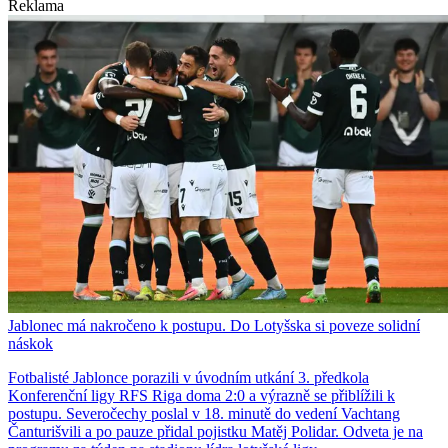
Reklama
Jablonec má nakročeno k postupu. Do Lotyšska si poveze solidní
náskok
Fotbalisté Jablonce porazili v úvodním utkání 3. předkola
Konferenční ligy RFS Riga doma 2:0 a výrazně se přiblížili k
postupu. Severočechy poslal v 18. minutě do vedení Vachtang
Čanturišvili a po pauze přidal pojistku Matěj Polidar. Odveta je na