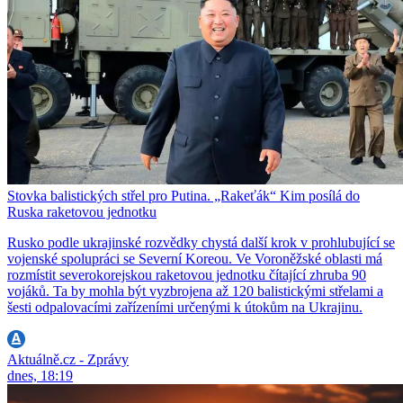
Stovka balistických střel pro Putina. „Rakeťák“ Kim posílá do
Ruska raketovou jednotku
Rusko podle ukrajinské rozvědky chystá další krok v prohlubující se
vojenské spolupráci se Severní Koreou. Ve Voroněžské oblasti má
rozmístit severokorejskou raketovou jednotku čítající zhruba 90
vojáků. Ta by mohla být vyzbrojena až 120 balistickými střelami a
šesti odpalovacími zařízeními určenými k útokům na Ukrajinu.
Aktuálně.cz - Zprávy
dnes, 18:19