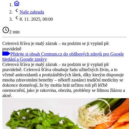
Naše zahrada
8. 11. 2025, 00:00
2 min
Celerová šťáva je malý zázrak – na podzim se ji vyplatí pít
pravidelně
Přidejte si obsah Centrum.cz do oblíbených zdrojů pro Google
hledání a Google zprávy
Celerová šťáva je malý zázrak – na podzim se ji vyplatí pít
pravidelně. Celerová šťáva obsahuje řadu užitečných živin, a to
včetně antioxidantů a protizánětlivých látek, díky kterým disponuje
mnoha zdravotními benefity – někteří zastánci tradiční medicíny se
dokonce domnívají, že by mohla hrát určitou roli při léčbě
onemocnění, jako je rakovina, obezita, problémy se štítnou žlázou a
akné.