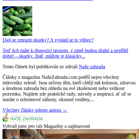
Dají se zmrazit okurky? A vyplatí se to vůbec?
Teď jich máte k dispozici spoustu, v zimě budou drahé a nepříliš
dobré – okurky. Jistě, můžete je klasicky...
Tento článek byl publikován ze zdrojů
Naše zahrada
Články z magazínu NašeZahrada.com potěší nejen všechny
milovníky zeleně. Jsou určeny těm, kteří chtějí mít krásnou, zdravou
a úrodnou zahradu bez ohledu na své zkušenosti nebo velikost
pozemku. Najdete zde praktické rady, návody a inspiraci, ať už se
staráte o zeleninové záhony, okrasné rostliny,...
Všechny články tohoto autora →
Vybrali jsme pro vás
Magazíny a zajímavosti