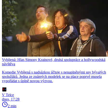
Vybíjená: Hlas Simony Krainové, druhá spolupráce a hollywoodská
návštěva
Komedie Vybíjená s nadsázkou účtuje s nenaplněnými sny bývalých
spolužáků. Jedna ze známých modelek se na place poprvé musela
vypořádat s úplně novou výzvou.
V Telce
dnes, 17:28
2 min