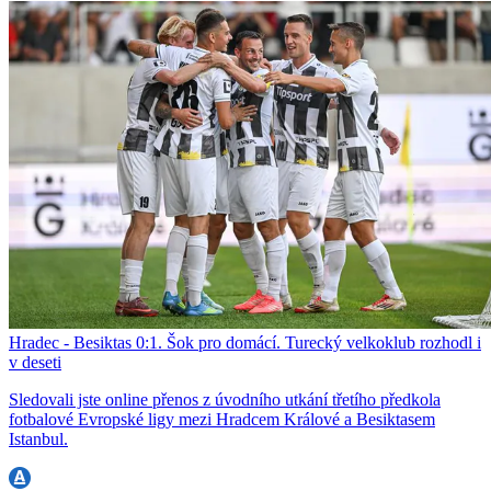
Hradec - Besiktas 0:1. Šok pro domácí. Turecký velkoklub rozhodl i
v deseti
Sledovali jste online přenos z úvodního utkání třetího předkola
fotbalové Evropské ligy mezi Hradcem Králové a Besiktasem
Istanbul.