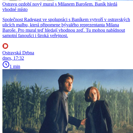
Ostravu ozdobí nový mural s Milanem Barošem. Baník hledá
vhodné místo
Společnost Radegast ve spolupráci s Baníkem vytvoří v ostravských
ulicích malbu, která připomene bývalého reprezentanta Milana
Baroše. Pro mural teď hledají vhodnou zeď. Tu mohou nabídnout
samotní fanoušci i široká veřejnost.
Ostravská Drbna
dnes, 17:32
1 min