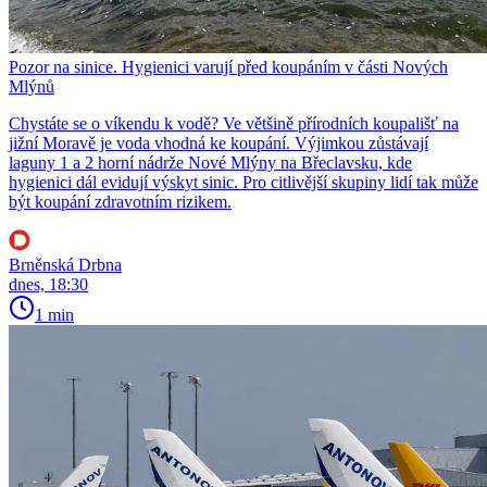
Pozor na sinice. Hygienici varují před koupáním v části Nových
Mlýnů
Chystáte se o víkendu k vodě? Ve většině přírodních koupališť na
jižní Moravě je voda vhodná ke koupání. Výjimkou zůstávají
laguny 1 a 2 horní nádrže Nové Mlýny na Břeclavsku, kde
hygienici dál evidují výskyt sinic. Pro citlivější skupiny lidí tak může
být koupání zdravotním rizikem.
Brněnská Drbna
dnes, 18:30
1 min