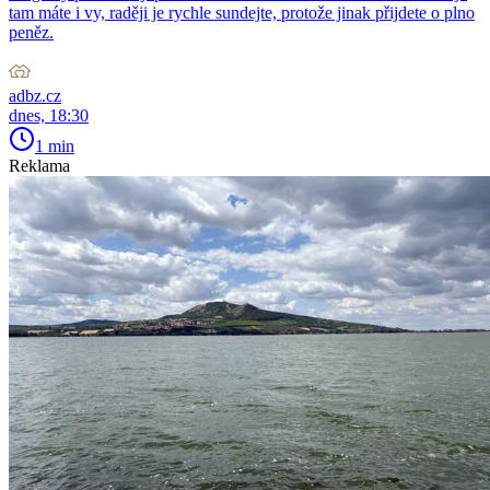
tam máte i vy, raději je rychle sundejte, protože jinak přijdete o plno
peněz.
adbz.cz
dnes, 18:30
1 min
Reklama