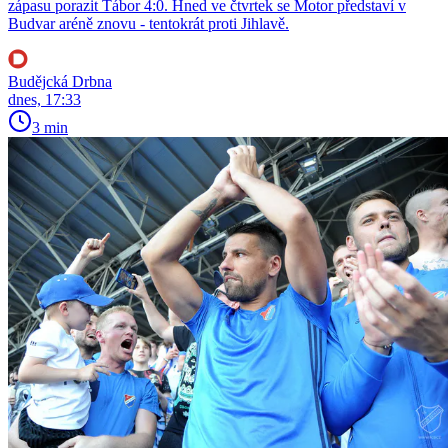
zápasu porazit Tábor 4:0. Hned ve čtvrtek se Motor představí v
Budvar aréně znovu - tentokrát proti Jihlavě.
Budějcká Drbna
dnes, 17:33
3 min