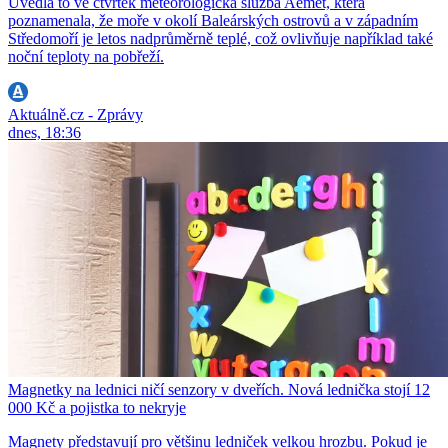
Uvedla to ve čtvrtek meteorologická služba Aemet, která
poznamenala, že moře v okolí Baleárských ostrovů a v západním
Středomoří je letos nadprůměrně teplé, což ovlivňuje například také
noční teploty na pobřeží.
Aktuálně.cz - Zprávy
dnes, 18:36
Magnetky na lednici ničí senzory v dveřích. Nová lednička stojí 12
000 Kč a pojistka to nekryje
Magnety představují pro většinu ledniček velkou hrozbu. Pokud je