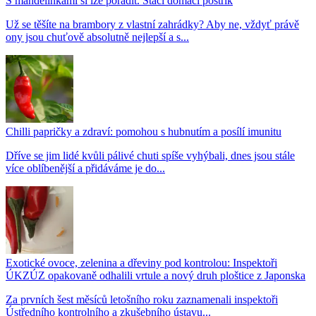
S mandelinkami si lze poradit. Stačí domácí postřik
Už se těšíte na brambory z vlastní zahrádky? Aby ne, vždyť právě
ony jsou chuťově absolutně nejlepší a s...
Chilli papričky a zdraví: pomohou s hubnutím a posílí imunitu
Dříve se jim lidé kvůli pálivé chuti spíše vyhýbali, dnes jsou stále
více oblíbenější a přidáváme je do...
Exotické ovoce, zelenina a dřeviny pod kontrolou: Inspektoři
ÚKZÚZ opakovaně odhalili vrtule a nový druh ploštice z Japonska
Za prvních šest měsíců letošního roku zaznamenali inspektoři
Ústředního kontrolního a zkušebního ústavu...