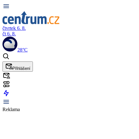
čtvrtek 6. 8.
čt 6. 8.
28°C
Přihlášení
Reklama