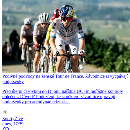
Podivné podvody na ženské Tour de France. Závodnice si vycpávají
podprsenky
Před úterní časovkou do Dijonu nařídila UCI mimořádné kontroly
oblečení. Důvod? Podezření, že si některé závodnice upravují
podprsenky pro aerodynamický zisk.
SportyŽivě
dnes, 17:39