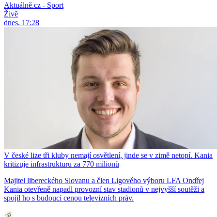
Aktuálně.cz - Sport
Živě
dnes, 17:28
V české lize tři kluby nemají osvětlení, jinde se v zimě netopí. Kania
kritizuje infrastrukturu za 770 milionů
Majitel libereckého Slovanu a člen Ligového výboru LFA Ondřej
Kania otevřeně napadl provozní stav stadionů v nejvyšší soutěži a
spojil ho s budoucí cenou televizních práv.