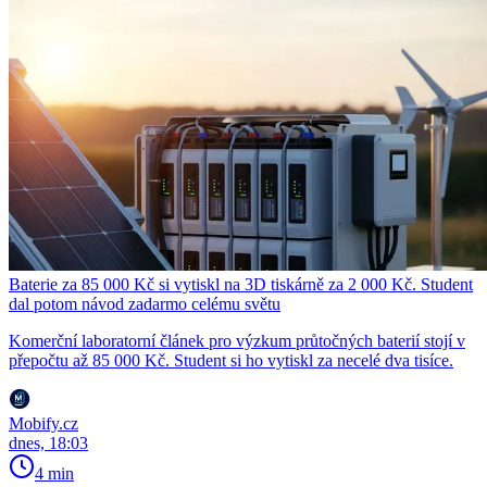
Baterie za 85 000 Kč si vytiskl na 3D tiskárně za 2 000 Kč. Student
dal potom návod zadarmo celému světu
Komerční laboratorní článek pro výzkum průtočných baterií stojí v
přepočtu až 85 000 Kč. Student si ho vytiskl za necelé dva tisíce.
Mobify.cz
dnes, 18:03
4 min