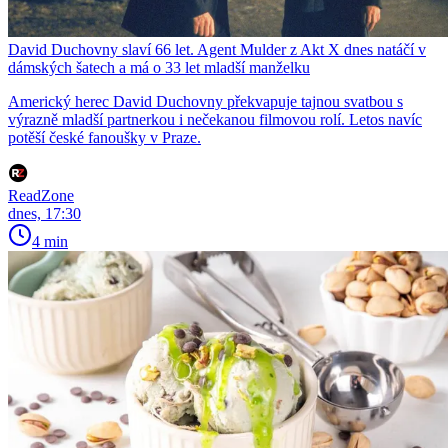
David Duchovny slaví 66 let. Agent Mulder z Akt X dnes natáčí v
dámských šatech a má o 33 let mladší manželku
Americký herec David Duchovny překvapuje tajnou svatbou s
výrazně mladší partnerkou i nečekanou filmovou rolí. Letos navíc
potěší české fanoušky v Praze.
ReadZone
dnes, 17:30
4 min