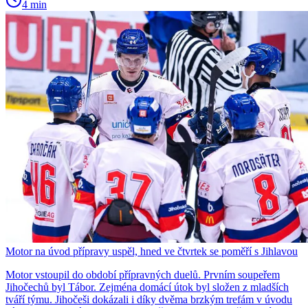
4 min
Motor na úvod přípravy uspěl, hned ve čtvrtek se poměří s Jihlavou
Motor vstoupil do období přípravných duelů. Prvním soupeřem
Jihočechů byl Tábor. Zejména domácí útok byl složen z mladších
tváří týmu. Jihočeši dokázali i díky dvěma brzkým trefám v úvodu