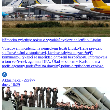
Německo vyšetřuje pokus o vyvolání exploze na letišti v Lipsku
Vyšetřování incidentu na německém letišti Lipsko/Halle převzalo
spolkové státní zastupitelství, které se zabývá nejzávažnější
kriminalitou týkající se například ohrožení bezpečnosti. Informovala
o tom ve čtvrtek agentura DPA. Úřad se sídlem v Karlsruhe má
podle agentury podezření na úmyslný pokus o způsobení exploze.
Aktuálně.cz - Zprávy
dnes, 18:29