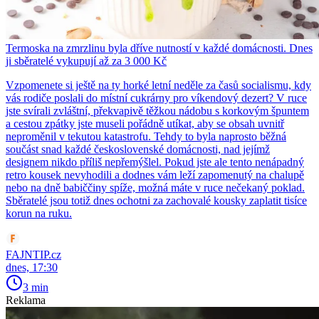
Termoska na zmrzlinu byla dříve nutností v každé domácnosti. Dnes
ji sběratelé vykupují až za 3 000 Kč
Vzpomenete si ještě na ty horké letní neděle za časů socialismu, kdy
vás rodiče poslali do místní cukrárny pro víkendový dezert? V ruce
jste svírali zvláštní, překvapivě těžkou nádobu s korkovým špuntem
a cestou zpátky jste museli pořádně utíkat, aby se obsah uvnitř
neproměnil v tekutou katastrofu. Tehdy to byla naprosto běžná
součást snad každé československé domácnosti, nad jejímž
designem nikdo příliš nepřemýšlel. Pokud jste ale tento nenápadný
retro kousek nevyhodili a dodnes vám leží zapomenutý na chalupě
nebo na dně babiččiny spíže, možná máte v ruce nečekaný poklad.
Sběratelé jsou totiž dnes ochotni za zachovalé kousky zaplatit tisíce
korun na ruku.
FAJNTIP.cz
dnes, 17:30
3 min
Reklama