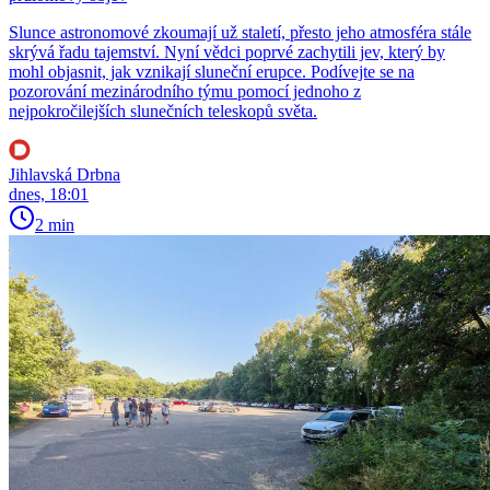
Slunce astronomové zkoumají už staletí, přesto jeho atmosféra stále
skrývá řadu tajemství. Nyní vědci poprvé zachytili jev, který by
mohl objasnit, jak vznikají sluneční erupce. Podívejte se na
pozorování mezinárodního týmu pomocí jednoho z
nejpokročilejších slunečních teleskopů světa.
Jihlavská Drbna
dnes, 18:01
2 min