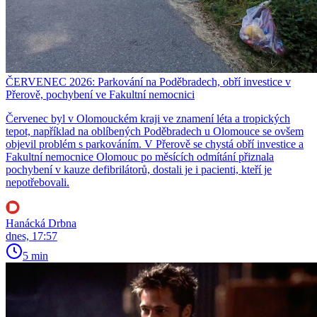
ČERVENEC 2026: Parkování na Poděbradech, obří investice v
Přerově, pochybení ve Fakultní nemocnici
Červenec byl v Olomouckém kraji ve znamení léta a tropických
tepot, například na oblíbených Poděbradech u Olomouce se ovšem
objevil problém s parkováním. V Přerově se chystá obří investice a
Fakultní nemocnice Olomouc po měsících odmítání přiznala
pochybení v kauze defibrilátorů, dostali je i pacienti, kteří je
nepotřebovali.
Hanácká Drbna
dnes, 17:57
5 min