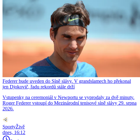
Federer bude uveden do Síně slávy. V grandslamech ho překonal
jen Djokovič, řadu rekordů stále drží
Vstupenky na ceremoniál v Newportu se vyprodaly za dvě minuty.
Roger Federer vstoupí do Mezinárodní tenisové síně slávy 29. srpna
2026.
SportyŽivě
dnes, 16:12