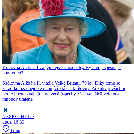
Královna Alžběta II. a její největší úspěchy. Byla nejúspěšnější
panovnicí?
Královna Alžběta II. vládla Velké Británii 70 let. Díky tomu se
zařadila mezi nejdéle panující krále a královny. Ačkoliv ji všichni
podle jména znají, její největší úspěchy zůstávají širší veřejnosti
mnohdy utajené.
NESPECHEJ.cz
dnes, 16:30
3 min