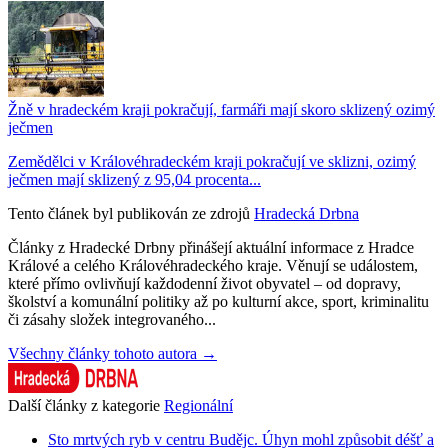
Žně v hradeckém kraji pokračují, farmáři mají skoro sklizený ozimý
ječmen
Zemědělci v Královéhradeckém kraji pokračují ve sklizni, ozimý
ječmen mají sklizený z 95,04 procenta...
Tento článek byl publikován ze zdrojů
Hradecká Drbna
Články z Hradecké Drbny přinášejí aktuální informace z Hradce
Králové a celého Královéhradeckého kraje. Věnují se událostem,
které přímo ovlivňují každodenní život obyvatel – od dopravy,
školství a komunální politiky až po kulturní akce, sport, kriminalitu
či zásahy složek integrovaného...
Všechny články tohoto autora →
Další články z kategorie
Regionální
Sto mrtvých ryb v centru Budějc. Úhyn mohl způsobit déšť a