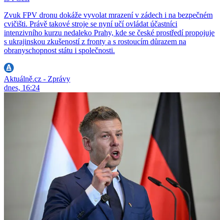
Zvuk FPV dronu dokáže vyvolat mrazení v zádech i na bezpečném
cvičišti. Právě takové stroje se nyní učí ovládat účastníci
intenzivního kurzu nedaleko Prahy, kde se české prostředí propojuje
s ukrajinskou zkušeností z fronty a s rostoucím důrazem na
obranyschopnost státu i společnosti.
Aktuálně.cz - Zprávy
dnes, 16:24