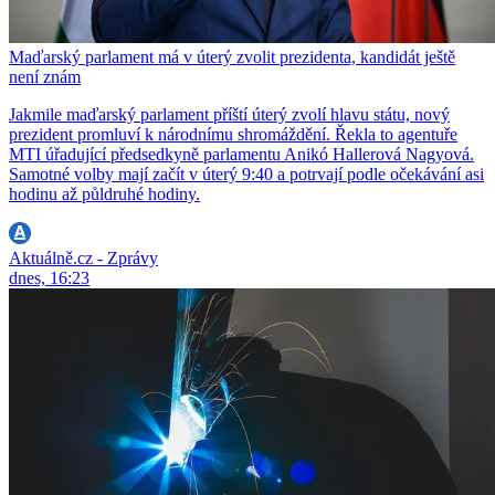
Maďarský parlament má v úterý zvolit prezidenta, kandidát ještě
není znám
Jakmile maďarský parlament příští úterý zvolí hlavu státu, nový
prezident promluví k národnímu shromáždění. Řekla to agentuře
MTI úřadující předsedkyně parlamentu Anikó Hallerová Nagyová.
Samotné volby mají začít v úterý 9:40 a potrvají podle očekávání asi
hodinu až půldruhé hodiny.
Aktuálně.cz - Zprávy
dnes, 16:23