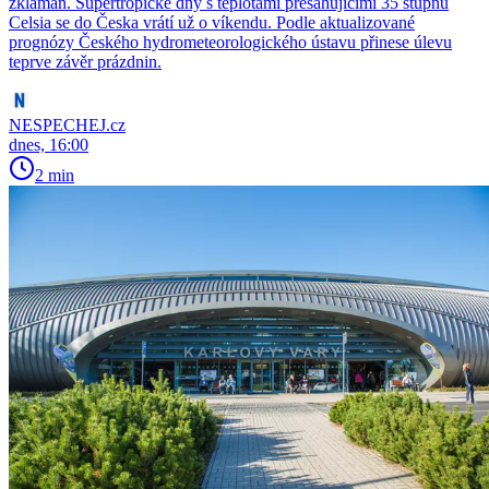
zklamán. Supertropické dny s teplotami přesahujícími 35 stupňů
Celsia se do Česka vrátí už o víkendu. Podle aktualizované
prognózy Českého hydrometeorologického ústavu přinese úlevu
teprve závěr prázdnin.
NESPECHEJ.cz
dnes, 16:00
2 min