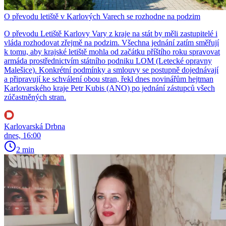
O převodu letiště v Karlových Varech se rozhodne na podzim
O převodu Letiště Karlovy Vary z kraje na stát by měli zastupitelé i
vláda rozhodovat zřejmě na podzim. Všechna jednání zatím směřují
k tomu, aby krajské letiště mohla od začátku příštího roku spravovat
armáda prostřednictvím státního podniku LOM (Letecké opravny
Malešice). Konkrétní podmínky a smlouvy se postupně dojednávají
a připravují ke schválení obou stran, řekl dnes novinářům hejtman
Karlovarského kraje Petr Kubis (ANO) po jednání zástupců všech
zúčastněných stran.
Karlovarská Drbna
dnes, 16:00
2 min