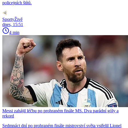
policejních štítů.
SportyŽivě
dnes, 15:51
4 min
Messi zahájil léčbu po prohraném finále MS. Dva parádní góly a
rekord
Sedmnáct dní po prohraném finále mistrovství světa vstřelil Lionel