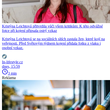
Kristýna Leichtová přitvrdila vůči všem kritikům: K této odvážné
fotce při kojení připsala ostrý vzkaz
Kristýna Leichtová se na sociálních sítích zastala žen, které kojí na
veřejnosti. Před Světovým týdnem kojení přidala fotku z vlaku i
osobní vzkaz.
In-lifestyle.cz
dnes, 15:59
3 min
Reklama