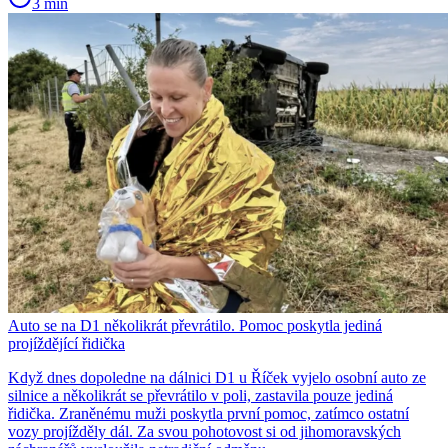
3 min
Auto se na D1 několikrát převrátilo. Pomoc poskytla jediná
projíždějící řidička
Když dnes dopoledne na dálnici D1 u Říček vyjelo osobní auto ze
silnice a několikrát se převrátilo v poli, zastavila pouze jediná
řidička. Zraněnému muži poskytla první pomoc, zatímco ostatní
vozy projížděly dál. Za svou pohotovost si od jihomoravských