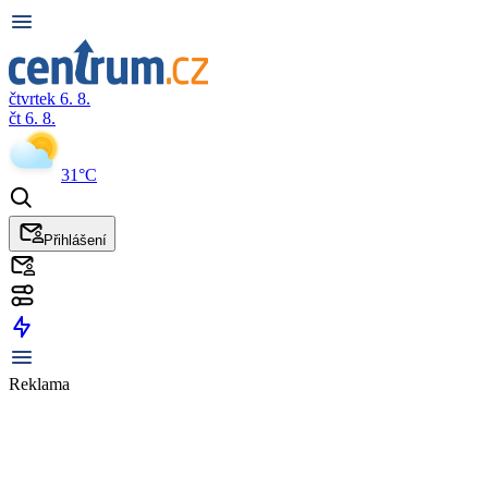
čtvrtek 6. 8.
čt 6. 8.
31°C
Přihlášení
Reklama