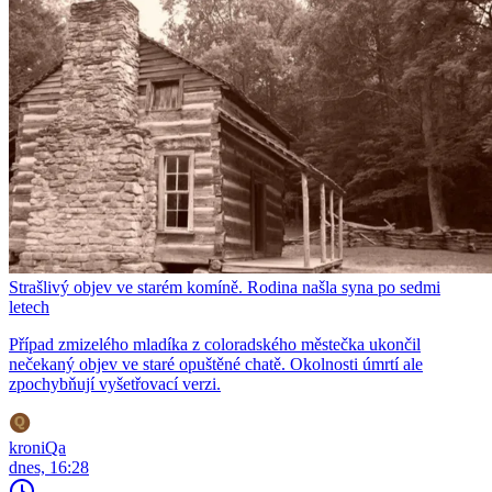
Strašlivý objev ve starém komíně. Rodina našla syna po sedmi
letech
Případ zmizelého mladíka z coloradského městečka ukončil
nečekaný objev ve staré opuštěné chatě. Okolnosti úmrtí ale
zpochybňují vyšetřovací verzi.
kroniQa
dnes, 16:28