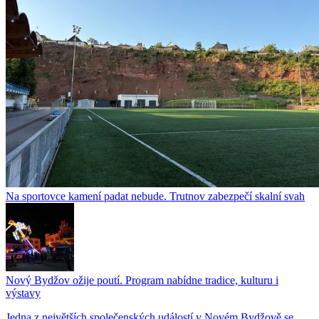
Na sportovce kamení padat nebude. Trutnov zabezpečí skalní svah
Nový Bydžov ožije poutí. Program nabídne tradice, kulturu i
výstavy
Jedna z největších společenských událostí v Novém Bydžově se