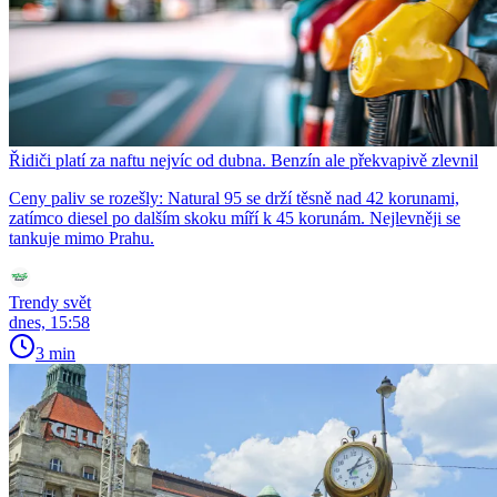
Řidiči platí za naftu nejvíc od dubna. Benzín ale překvapivě zlevnil
Ceny paliv se rozešly: Natural 95 se drží těsně nad 42 korunami,
zatímco diesel po dalším skoku míří k 45 korunám. Nejlevněji se
tankuje mimo Prahu.
Trendy svět
dnes, 15:58
3 min