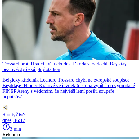
Trossard proti Hradci hrát nebude a Darida si oddechl. Beşiktaş i
bez hvězdy čeká plný stadion
Belgický křídelník Leandro Trossard chybí na evropské soupisce
Beşiktaşe. Hradec Králové ve čtvrtek 6. srpna vybíhá do vyprodané
FINEP Areny s vědomím, že největší letní posilu soupeře
nepotkává.
SportyŽivě
dnes, 16:17
3 min
Reklama