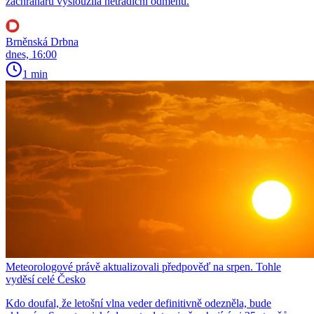
záchranářů vysloužila netradiční odměnu.
Brněnská Drbna
dnes, 16:00
1 min
Meteorologové právě aktualizovali předpověď na srpen. Tohle
vyděsí celé Česko
Kdo doufal, že letošní vlna veder definitivně odezněla, bude