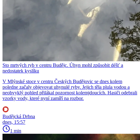
Sto mrtvých ryb v centru Budějc. Úhyn mohl způsobit déšť a
nedostatek kyslíku
V Mlýnské stoce v centru Českých Budějovic se dnes kolem
poledne začaly objevovat uhynulé ryby. Jejich těla plula vodou a
neobvyklý pohled přilákal pozornost kolemjdoucích. Hasiči odebrali
vzorky vody, které nyní zamíří na rozbor.
Budějcká Drbna
dnes, 15:57
1 min