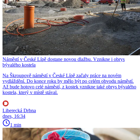
Náměstí v České Lípě dostane novou dlažbu. Vznikne i obrys
bývalého kostela
Na Škroupově náměstí v České Lípě začaly práce na novém
vydláždění. Do konce roku by mělo být po celém obvodu náměstí.
Až bude hotovo celé náměstí, z kostek vznikne také obrys bývalého
kostela, který v místě stával.
Liberecká Drbna
dnes, 16:34
1 min