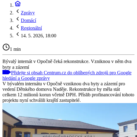
Zprávy
Domácí
Regionální
14. 5. 2026, 18:00
1 min
Bývalý internát v Opočně čeká rekonstrukce. Vzniknou v něm dva
byty a zázemí
Přidejte si obsah Centrum.cz do oblíbených zdrojů pro Google
hledání a Google zprávy
V bývalém internátu v Opočně vzniknou dva byty a zázemí pro
vedení Dětského domova Naděje. Rekonstrukce by měla stát
celkem 12 milionů korun včetně DPH. Příslib profinancování tohoto
projektu nyní schválili krajští zastupitelé.