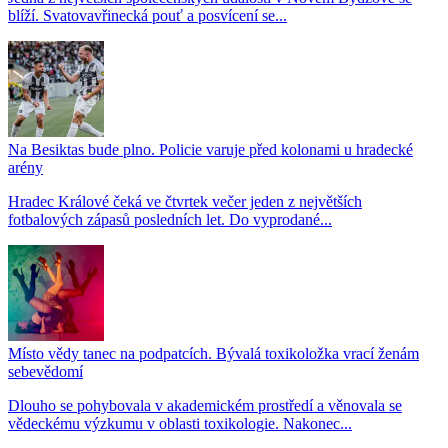
blíží. Svatovavřinecká pouť a posvícení se...
Na Besiktas bude plno. Policie varuje před kolonami u hradecké
arény
Hradec Králové čeká ve čtvrtek večer jeden z největších
fotbalových zápasů posledních let. Do vyprodané...
Místo vědy tanec na podpatcích. Bývalá toxikoložka vrací ženám
sebevědomí
Dlouho se pohybovala v akademickém prostředí a věnovala se
vědeckému výzkumu v oblasti toxikologie. Nakonec...