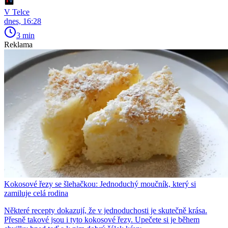
V Telce
dnes, 16:28
3 min
Reklama
Kokosové řezy se šlehačkou: Jednoduchý moučník, který si
zamiluje celá rodina
Některé recepty dokazují, že v jednoduchosti je skutečně krása.
Přesně takové jsou i tyto kokosové řezy. Upečete si je během