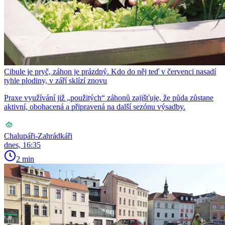
Cibule je pryč, záhon je prázdný. Kdo do něj teď v červenci nasadí
tyhle plodiny, v září sklízí znovu
Praxe využívání již „použitých“ záhonů zajišťuje, že půda zůstane
aktivní, obohacená a připravená na další sezónu výsadby.
Chalupáři-Zahrádkáři
dnes, 16:35
2 min