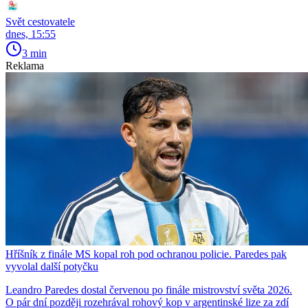
Svět cestovatele
dnes, 15:55
3 min
Reklama
Hříšník z finále MS kopal roh pod ochranou policie. Paredes pak
vyvolal další potyčku
Leandro Paredes dostal červenou po finále mistrovství světa 2026.
O pár dní později rozehrával rohový kop v argentinské lize za zdí