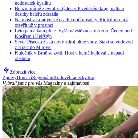
nedostatek kyslíku
Benzin mírně zlevnil za týden v Plzeňském kraji, nafta o
desítky haléřů zdražila
Na most v Londýnské osadili obří nosníky. Řidičům se má
otevřít už v prosinci
Léto památkám přeje. Vyšší návštěvnost má zoo, Čechy pod
Kosířem i Helfštýn
Sever Písecka získá nový zdroj pitné vody. Staví se vodovod
z Krsic do Mirovic
Kulečník v Brně se zvrtl. Host v herně hajloval a napadl
obsluhu
Zobrazit více
Zprávy
Domácí
Regionální
Králověhradecký kraj
Vybrali jsme pro vás
Magazíny a zajímavosti