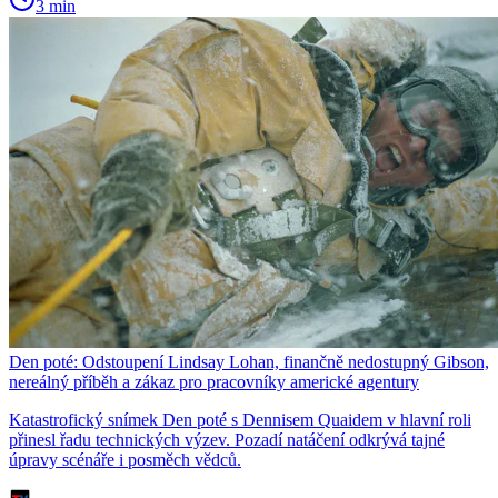
3 min
Den poté: Odstoupení Lindsay Lohan, finančně nedostupný Gibson,
nereálný příběh a zákaz pro pracovníky americké agentury
Katastrofický snímek Den poté s Dennisem Quaidem v hlavní roli
přinesl řadu technických výzev. Pozadí natáčení odkrývá tajné
úpravy scénáře i posměch vědců.