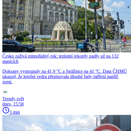
Česko zažívá mimořádný rok: teplotní rekordy padly už na 132
stanicích
Doksany vystoupaly na 41,9 °C a Strážnice na 41 °C. Data ČHMÚ
ukazují, že letošní vedra přepisovala dlouhé řady měření napříč
zemí.
Trendy svět
dnes, 15:58
3 min