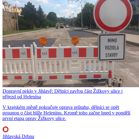
Dopravní peklo v Jihlavě: Dělníci zavřou část Žižkovy ulice i
příjezd od Helenína
V krajském městě pokračuje oprava průtahu, dělníci se opět
posunou o část blíže Helenínu. Kromě toho začne hned v pondělí
první etapa oprav Žižkovy ulice.
Jihlavská Drbna