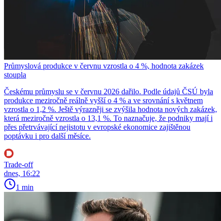
Průmyslová produkce v červnu vzrostla o 4 %, hodnota zakázek
stoupla
Českému průmyslu se v červnu 2026 dařilo. Podle údajů ČSÚ byla
produkce meziročně reálně vyšší o 4 % a ve srovnání s květnem
vzrostla o 1,2 %. Ještě výrazněji se zvýšila hodnota nových zakázek,
která meziročně vzrostla o 13,1 %. To naznačuje, že podniky mají i
přes přetrvávající nejistotu v evropské ekonomice zajištěnou
poptávku i pro další měsíce.
Trade-off
dnes, 16:22
1 min