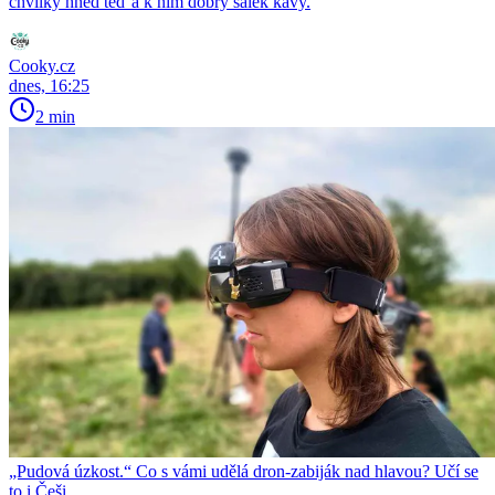
chvilky hned teď a k nim dobrý šálek kávy.
Cooky.cz
dnes, 16:25
2 min
„Pudová úzkost.“ Co s vámi udělá dron-zabiják nad hlavou? Učí se
to i Češi