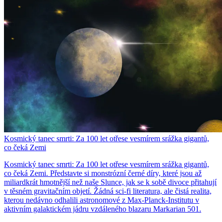
Kosmický tanec smrti: Za 100 let otřese vesmírem srážka gigantů,
co čeká Zemi
Kosmický tanec smrti: Za 100 let otřese vesmírem srážka gigantů,
co čeká Zemi. Představte si monstrózní černé díry, které jsou až
miliardkrát hmotnější než naše Slunce, jak se k sobě divoce přitahují
v těsném gravitačním objetí. Žádná sci-fi literatura, ale čistá realita,
kterou nedávno odhalili astronomové z Max-Planck-Institutu v
aktivním galaktickém jádru vzdáleného blazaru Markarian 501.