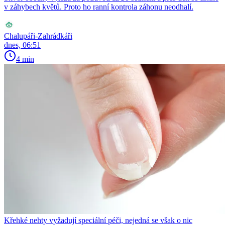
v záhybech květů. Proto ho ranní kontrola záhonu neodhalí.
Chalupáři-Zahrádkáři
dnes, 06:51
4 min
Křehké nehty vyžadují speciální péči, nejedná se však o nic