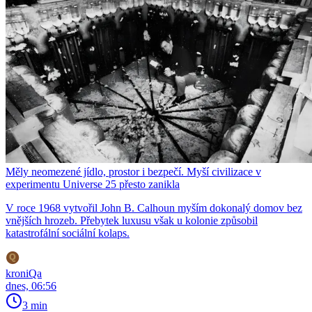
Měly neomezené jídlo, prostor i bezpečí. Myší civilizace v
experimentu Universe 25 přesto zanikla
V roce 1968 vytvořil John B. Calhoun myším dokonalý domov bez
vnějších hrozeb. Přebytek luxusu však u kolonie způsobil
katastrofální sociální kolaps.
kroniQa
dnes, 06:56
3 min