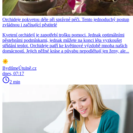
Orchideje pokvetou déle při správné péči. Tento jednoduchý postup
zvládnou i začínající pěstitelé
Kvetení orchidejí je zapotřebí trošku pomoci. Jednak optimálními
pěstebními podmínkami, jednak můžete na konci léta vyzkoušet
střídání teplot. Orchideje patří ke květinové výzdobě mnoha našich
domácností. Jejich něžné kráse a půvabu nepodléhají jen ženy, ale...
BydlímeÚtulně.cz
dnes, 07:17
2 min