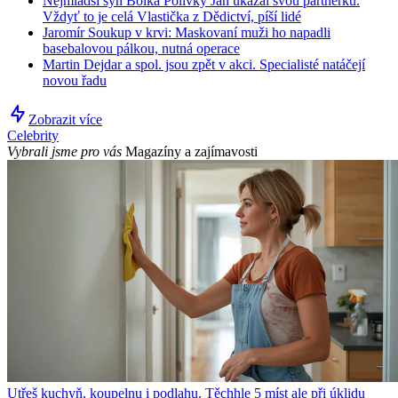
Nejmladší syn Bolka Polívky Jan ukázal svou partnerku.
Vždyť to je celá Vlastička z Dědictví, píší lidé
Jaromír Soukup v krvi: Maskovaní muži ho napadli
basebalovou pálkou, nutná operace
Martin Dejdar a spol. jsou zpět v akci. Specialisté natáčejí
novou řadu
Zobrazit více
Celebrity
Vybrali jsme pro vás
Magazíny a zajímavosti
Utřeš kuchyň, koupelnu i podlahu. Těchhle 5 míst ale při úklidu