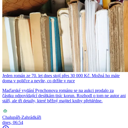
Jeden román ze 70. let dnes stojí přes 30 000 Kč. Možná ho máte
doma v poličce a nevíte, co držíte v ruce
Maďarské vydání Pynchonova románu se na aukci prodalo za
částku odpovídající desítkám tisíc korun. Rozhodl o tom ne autor ani
stáří, ale tři detaily, které běžný majitel knihy přehlédne.
Chalupáři-Zahrádkáři
dnes, 06:54