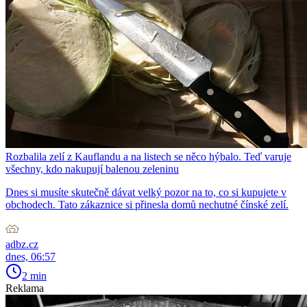
Rozbalila zelí z Kauflandu a na listech se něco hýbalo. Teď varuje
všechny, kdo nakupují balenou zeleninu
Dnes si musíte skutečně dávat velký pozor na to, co si kupujete v
obchodech. Tato zákaznice si přinesla domů nechutné čínské zelí.
adbz.cz
dnes, 06:57
2 min
Reklama