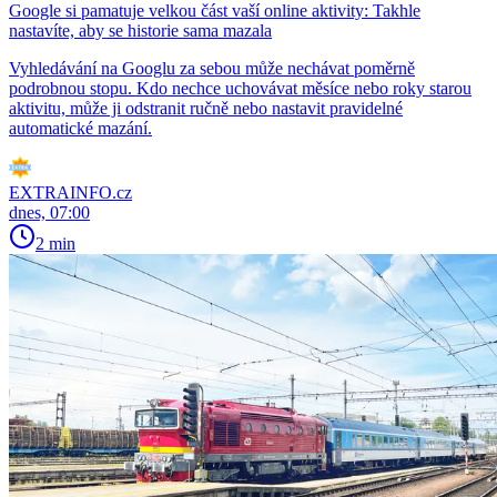
Google si pamatuje velkou část vaší online aktivity: Takhle
nastavíte, aby se historie sama mazala
Vyhledávání na Googlu za sebou může nechávat poměrně
podrobnou stopu. Kdo nechce uchovávat měsíce nebo roky starou
aktivitu, může ji odstranit ručně nebo nastavit pravidelné
automatické mazání.
EXTRAINFO.cz
dnes, 07:00
2 min