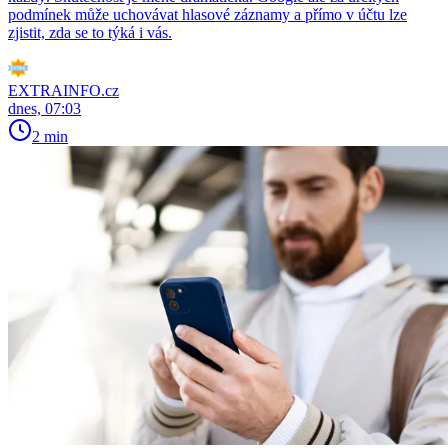
podmínek může uchovávat hlasové záznamy a přímo v účtu lze
zjistit, zda se to týká i vás.
EXTRAINFO.cz
dnes, 07:03
2 min