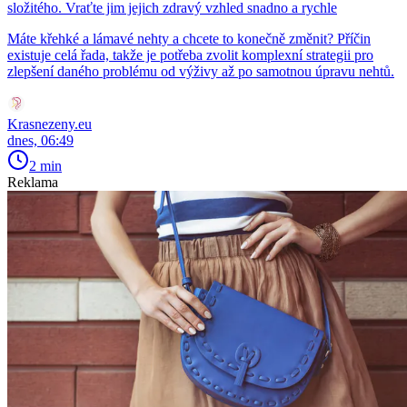
složitého. Vraťte jim jejich zdravý vzhled snadno a rychle
Máte křehké a lámavé nehty a chcete to konečně změnit? Příčin
existuje celá řada, takže je potřeba zvolit komplexní strategii pro
zlepšení daného problému od výživy až po samotnou úpravu nehtů.
Krasnezeny.eu
dnes, 06:49
2 min
Reklama