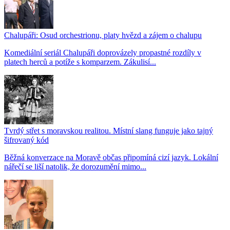
Chalupáři: Osud orchestrionu, platy hvězd a zájem o chalupu
Komediální seriál Chalupáři doprovázely propastné rozdíly v
platech herců a potíže s komparzem. Zákulisí...
Tvrdý střet s moravskou realitou. Místní slang funguje jako tajný
šifrovaný kód
Běžná konverzace na Moravě občas připomíná cizí jazyk. Lokální
nářečí se liší natolik, že dorozumění mimo...