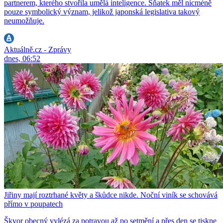
partnerem, kterého stvořila umělá inteligence. Sňatek měl nicméně
pouze symbolický význam, jelikož japonská legislativa takový
neumožňuje.
Aktuálně.cz - Zprávy
dnes, 06:52
Jiřiny mají roztrhané květy a škůdce nikde. Noční viník se schovává
přímo v poupatech
Škvor obecný vylézá za potravou až po setmění a přes den se tiskne