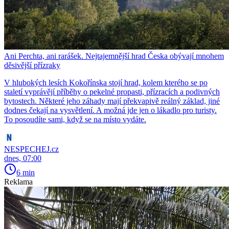
Ani Perchta, ani rarášek. Nejtajemnější hrad Česka obývají mnohem
děsivější přízraky
V hlubokých lesích Kokořínska stojí hrad, kolem kterého se po
staletí vyprávějí příběhy o pekelné propasti, přízracích a podivných
bytostech. Některé jeho záhady mají překvapivě reálný základ, jiné
dodnes čekají na vysvětlení. A možná jde jen o lákadlo pro turisty.
To posoudíte sami, když se na místo vydáte.
NESPECHEJ.cz
dnes, 07:00
6 min
Reklama