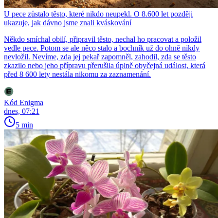
U pece zůstalo těsto, které nikdo neupekl. O 8.600 let později
ukazuje, jak dávno jsme znali kváskování
Někdo smíchal obilí, připravil těsto, nechal ho pracovat a položil
vedle pece. Potom se ale něco stalo a bochník už do ohně nikdy
nevložil. Nevíme, zda jej pekař zapomněl, zahodil, zda se těsto
zkazilo nebo jeho přípravu přerušila úplně obyčejná událost, která
před 8 600 lety nestála nikomu za zaznamenání.
Kód Enigma
dnes, 07:21
5 min