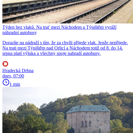
Týden bez vlaků. Na trať mezi Náchodem a Týništěm vyráží
náhradní autobusy
Dorazíte na nádraží s tím, že za chvíli přijede vlak. Jenže nepřijede.
Na trati mezi Týništěm nad Orlicí a Náchodem totiž od 8. do 14.
srpna platí výluka a všechny spoje nahradí autobusy.
Hradecká Drbna
dnes, 07:00
1 min