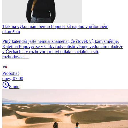
Tlak na výkon nám bere schopnost žít naplno v přítomném
okamžiku
Plný kalendář ještě nemusí znamenat, že člověk ví, kam směřuje.
Kateřina Popovyč se v Církvi adventistů věnuje vedoucím mládeže
v Čechách a v rozhovoru mluví o tlaku sociálních sítí,
rozhodovací…
Proboha!
dnes, 07:00
8 min