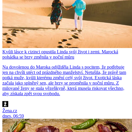
Kvůli lásce k cizinci opustila Linda svůj život i zemi. Marocká
pohádka se brzy změnila v noční můru
Na dovolenou do Maroka odjížděla Linda s pocitem, že potřebuje
jen na chvíli utéct od prázdného manželství. Netušila, že právě tam
potká muže, kvůli kterému změní celý svůj život. Exotická láska
začala jako splněný sen, ale brzy se proměnila v noční můru. Z
milované ženy se stala vězeňkyně, která musela riskovat všechno,
aby získala zpět svou svobodu.
Žena.cz
dnes, 06:59