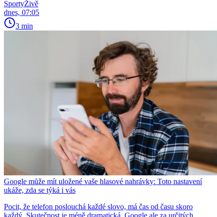
SportyŽivě
dnes, 07:05
3 min
Google může mít uložené vaše hlasové nahrávky: Toto nastavení
ukáže, zda se týká i vás
Pocit, že telefon poslouchá každé slovo, má čas od času skoro
každý. Skutečnost je méně dramatická. Google ale za určitých