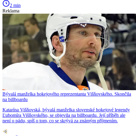
2 min
Reklama
Bývalá manželka hokejového reprezentanta Višňovského. Skončila
na billboardu
Katarína Višňovská, bývalá manželka slovenské hokejové legendy
Ľubomíra Višňovského, se objevila na billboardu. Její příběh ale
není o pádu, spíš o tom, co se skrývá za známým příjmením.