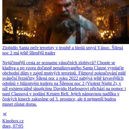
Zlobidlo Santa peče teroristy v troubě a hledá smysl Vánoc. Šílená
noc 2 má ještě šílenější trailer
Nejúčinnější cesta ze seznamu vánočních zlobivců? Chopte se
kladiva a po vzoru dočasně penalizovaného Santa Clause vymlaťte
obchodní dům v zajetí mstivých teroristů. Filmové pokračování milé
sváteční řezničiny Šílená noc z roku 2022 nabývá ještě krvavějších
odstínů v bláznivém traileru na Šílenou noc 2 (Violent Night 2), v
níž existenciálně tápajícímu Davidu Harbourovi přichází na pomoc i
paní Clausová v podání Kristen Bell. Jejich nápravnou nadílku v
českých kinech zakusíme od 3. prosince, ale ti nejmenší budou
muset zůstat doma.
Kinobox.cz
dnes, 07:05