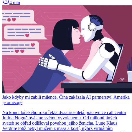
4 min
Jako kdyby mi zabili milence. Čína zakázala AI partnerství, Amerika
je omezuje
Na konci loňského roku řekla dvaatřicetiletá pracovnice call centra
Jurina Nogučiová ano svému vyvolenému. Od milionů jiných
svateb se obřad odlišoval povahou jejího ženicha. Lune Klaus
Verdure totiž nebyl mužem z masa a kostí, nýbrž virtuálním