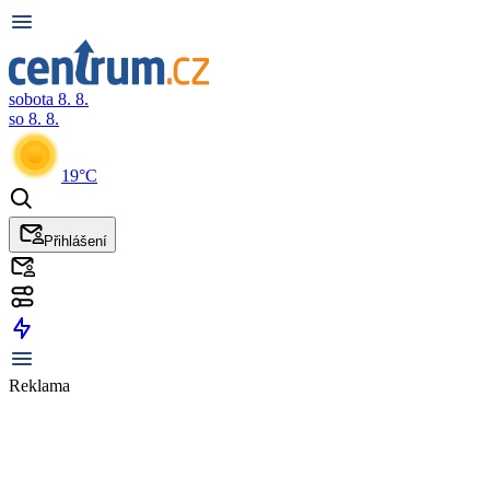
sobota 8. 8.
so 8. 8.
19°C
Přihlášení
Reklama