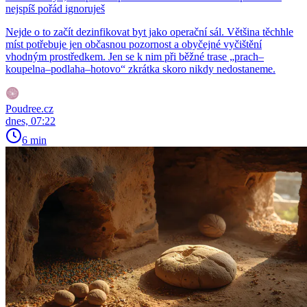
nejspíš pořád ignoruješ
Nejde o to začít dezinfikovat byt jako operační sál. Většina těchhle
míst potřebuje jen občasnou pozornost a obyčejné vyčištění
vhodným prostředkem. Jen se k nim při běžné trase „prach–
koupelna–podlaha–hotovo“ zkrátka skoro nikdy nedostaneme.
Poudree.cz
dnes, 07:22
6 min