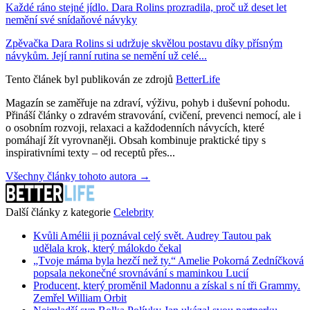
Každé ráno stejné jídlo. Dara Rolins prozradila, proč už deset let
nemění své snídaňové návyky
Zpěvačka Dara Rolins si udržuje skvělou postavu díky přísným
návykům. Její ranní rutina se nemění už celé...
Tento článek byl publikován ze zdrojů
BetterLife
Magazín se zaměřuje na zdraví, výživu, pohyb i duševní pohodu.
Přináší články o zdravém stravování, cvičení, prevenci nemocí, ale i
o osobním rozvoji, relaxaci a každodenních návycích, které
pomáhají žít vyrovnaněji. Obsah kombinuje praktické tipy s
inspirativními texty – od receptů přes...
Všechny články tohoto autora →
Další články z kategorie
Celebrity
Kvůli Amélii ji poznával celý svět. Audrey Tautou pak
udělala krok, který málokdo čekal
„Tvoje máma byla hezčí než ty.“ Amelie Pokorná Zedníčková
popsala nekonečné srovnávání s maminkou Lucií
Producent, který proměnil Madonnu a získal s ní tři Grammy.
Zemřel William Orbit