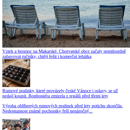
Vztek a bezmoc na Makarské. Chorvatské obce začaly nemilosrdně
zabavovat ručníky, chtějí řešit i komerční lehátka
Rumové pralinky, které provázely české Vánoce i oslavy, se už
nedají koupit. Bonboniéra zmizela z regálů před třemi lety
Výroba oblíbených rumových pralinek před lety potichu skončila.
Nedostupnost známé pochoutky řeší nenáročný...