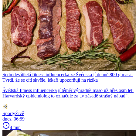
Sedmdesátiletá fitness influencerka ze Švédska jí denně 800 g masa.
Tvrdí, že se cítí skvěle, lékaři upozorňují na rizika
Švédská fitness influencerka jí téměř výhradně maso už přes osm let.
Harvardský epidemiolog to označuje za „v zásadě strašný nápad“.
SportyŽivě
dnes, 06:59
4 min