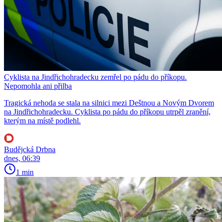
Cyklista na Jindřichohradecku zemřel po pádu do příkopu.
Nepomohla ani přilba
Tragická nehoda se stala na silnici mezi Deštnou a Novým Dvorem
na Jindřichohradecku. Cyklista po pádu do příkopu utrpěl zranění,
kterým na místě podlehl.
Budějcká Drbna
dnes, 06:39
1 min