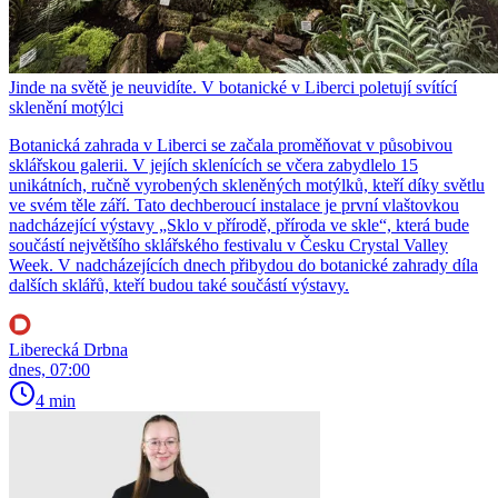
Jinde na světě je neuvidíte. V botanické v Liberci poletují svítící
sklenění motýlci
Botanická zahrada v Liberci se začala proměňovat v působivou
sklářskou galerii. V jejích sklenících se včera zabydlelo 15
unikátních, ručně vyrobených skleněných motýlků, kteří díky světlu
ve svém těle září. Tato dechberoucí instalace je první vlaštovkou
nadcházející výstavy „Sklo v přírodě, příroda ve skle“, která bude
součástí největšího sklářského festivalu v Česku Crystal Valley
Week. V nadcházejících dnech přibydou do botanické zahrady díla
dalších sklářů, kteří budou také součástí výstavy.
Liberecká Drbna
dnes, 07:00
4 min