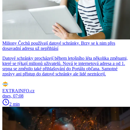
Miliony Čechů používají datové schránky. Brzy se k nim přes
dosavadní adresu už nepřihlásí
Datové schránky procházejí během letošního léta několika změnami,
které se týkají milionů uživatelů. Nová je internetová adresa a od 1.
srpna se změnilo také přihlašování do Portálu občana. Samotné
zprávy ani přístup do datové schránky ale lidé neztrácejí.
EXTRAINFO.cz
dnes, 07:08
2 min