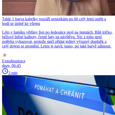
Tahle 1 barva kabelky rozzáří seniorkám po 60 celý letní outfit a
hodí se úplně ke všemu
Léto v šatníku většiny žen po šedesátce stojí na jistotách. Bílé tričko,
béžové lněné kalhoty, černé šaty na návštěvu. Nic z toho není
potřeba vyhazovat, protože stačí přidat jediný výrazný doplněk a
celý dojem se promění. Letos je navíc jasno, po jaké barvě sáhnout.
ExtraInspirace
dnes, 06:45
3 min