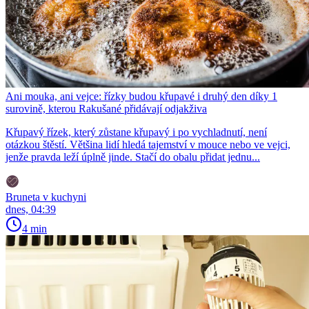
Ani mouka, ani vejce: řízky budou křupavé i druhý den díky 1
surovině, kterou Rakušané přidávají odjakživa
Křupavý řízek, který zůstane křupavý i po vychladnutí, není
otázkou štěstí. Většina lidí hledá tajemství v mouce nebo ve vejci,
jenže pravda leží úplně jinde. Stačí do obalu přidat jednu...
Bruneta v kuchyni
dnes, 04:39
4 min