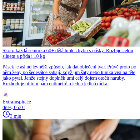
Skoro každá seniorka 60+ dělá tuhle chybu s pásky. Rozbije celou
siluetu a přidá i 10 kg
Pásek je asi nejlevnější způsob, jak dát oblečení tvar. Právě proto po
něm ženy po šedesátce sahají, když jim šaty nebo tunika visí na těle
jako pytel. Jenže stejný doplněk umí celý dojem otočit naruby.
Rozhoduje přitom pár centimetrů a jedna jediná dírka.
ExtraInspirace
dnes, 05:01
3 min