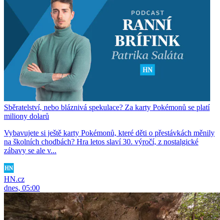
Sběratelství, nebo bláznivá spekulace? Za karty Pokémonů se platí
miliony dolarů
Vybavujete si ještě karty Pokémonů, které děti o přestávkách měnily
na školních chodbách? Hra letos slaví 30. výročí, z nostalgické
zábavy se ale v...
HN.cz
dnes, 05:00