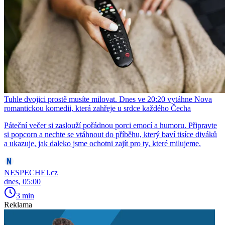
Tuhle dvojici prostě musíte milovat. Dnes ve 20:20 vytáhne Nova
romantickou komedii, která zahřeje u srdce každého Čecha
Páteční večer si zaslouží pořádnou porci emocí a humoru. Připravte
si popcorn a nechte se vtáhnout do příběhu, který baví tisíce diváků
a ukazuje, jak daleko jsme ochotni zajít pro ty, které milujeme.
NESPECHEJ.cz
dnes, 05:00
3 min
Reklama