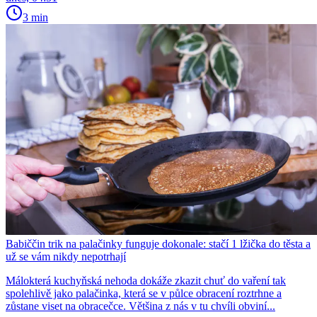
3 min
Babiččin trik na palačinky funguje dokonale: stačí 1 lžička do těsta a
už se vám nikdy nepotrhají
Málokterá kuchyňská nehoda dokáže zkazit chuť do vaření tak
spolehlivě jako palačinka, která se v půlce obracení roztrhne a
zůstane viset na obracečce. Většina z nás v tu chvíli obviní...