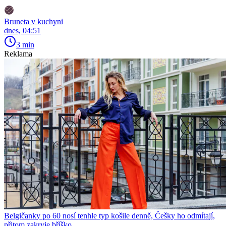
Bruneta v kuchyni
dnes, 04:51
3 min
Reklama
Belgičanky po 60 nosí tenhle typ košile denně, Češky ho odmítají,
přitom zakryje bříško