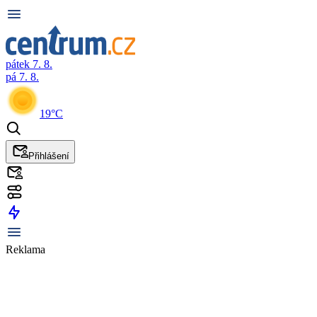
pátek 7. 8.
pá 7. 8.
19°C
Přihlášení
Reklama