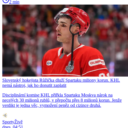
2 min
Slovenský hokejista Růžička dluží Spartaku miliony korun. KHL
nemá nástroj, jak ho donutit zaplatit
Disciplinární komise KHL přiřkla Spartaku Moskva nárok na
necelých 30 milionů rublů, v přepočtu přes 8 milionů korun. Jenže
verdikt je jedna věc, vymožení peněz od cizince druhá.
SportyŽivě
dnes, 04:51