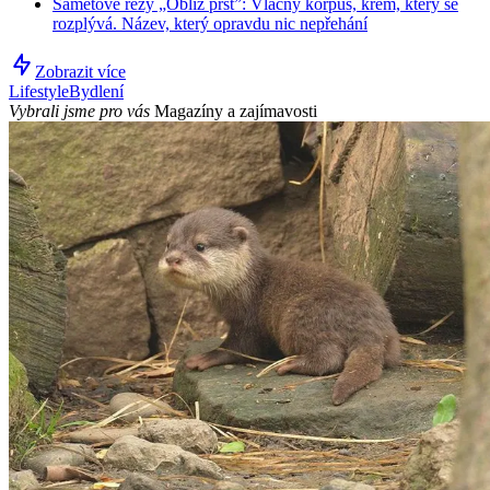
Sametové řezy „Obliž prst”: Vláčný korpus, krém, který se
rozplývá. Název, který opravdu nic nepřehání
Zobrazit více
Lifestyle
Bydlení
Vybrali jsme pro vás
Magazíny a zajímavosti