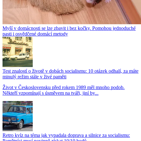
Myší v domácnosti se lze zbavit i bez kočky. Pomohou jednoduché
pasti i osvědčené domácí metody
Test znalostí o životě v dobách socialismu: 10 otázek odhalí, za máte
minulý režim stále v živé paměti
Život v Československu před rokem 1989 měl mnoho podob.
Někteří vzpomínají s úsměvem na tváři, jiní by...
Retro kvíz na téma jak vypadala doprava a silnice za socialismu:
Pamětníci musí povinně získat 10/10 bodů