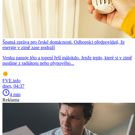
Špatná zpráva pro české domácnosti. Odborníci předpovídají, že
energie v zimě zase podraží
Venku panuje léto a topení řeší málokdo. Jenže teplo, které si v zimě
pustíme z radiátoru nebo plynového...
FVE.info
dnes, 04:37
4 min
Reklama