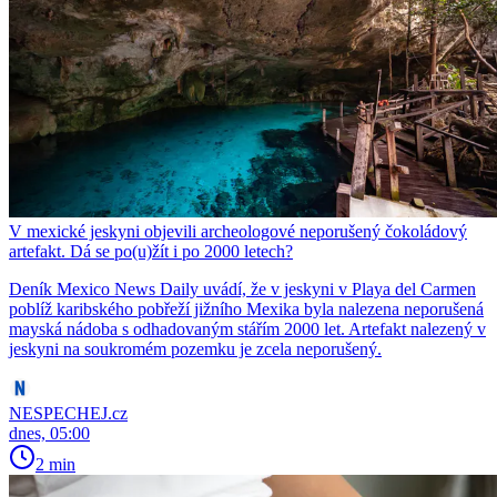
V mexické jeskyni objevili archeologové neporušený čokoládový
artefakt. Dá se po(u)žít i po 2000 letech?
Deník Mexico News Daily uvádí, že v jeskyni v Playa del Carmen
poblíž karibského pobřeží jižního Mexika byla nalezena neporušená
mayská nádoba s odhadovaným stářím 2000 let. Artefakt nalezený v
jeskyni na soukromém pozemku je zcela neporušený.
NESPECHEJ.cz
dnes, 05:00
2 min