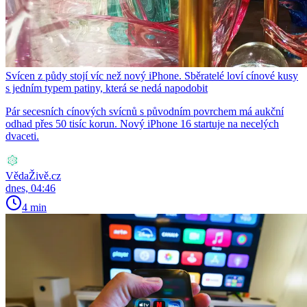
Svícen z půdy stojí víc než nový iPhone. Sběratelé loví cínové kusy
s jedním typem patiny, která se nedá napodobit
Pár secesních cínových svícnů s původním povrchem má aukční
odhad přes 50 tisíc korun. Nový iPhone 16 startuje na necelých
dvaceti.
VědaŽivě.cz
dnes, 04:46
4 min