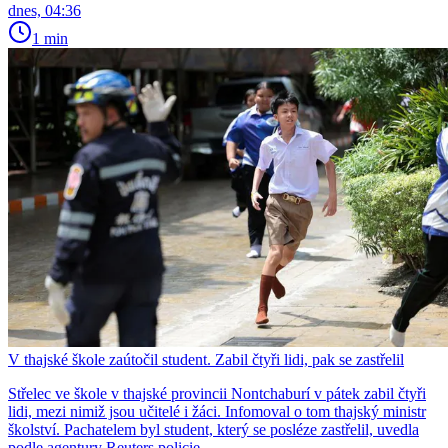
dnes, 04:36
1 min
V thajské škole zaútočil student. Zabil čtyři lidi, pak se zastřelil
Střelec ve škole v thajské provincii Nontchaburí v pátek zabil čtyři
lidi, mezi nimiž jsou učitelé i žáci. Infomoval o tom thajský ministr
školství. Pachatelem byl student, který se posléze zastřelil, uvedla
podle agentury Reuters policie.