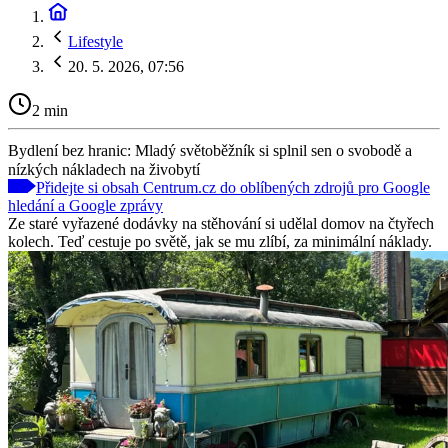
Lifestyle
20. 5. 2026, 07:56
2 min
Bydlení bez hranic: Mladý světoběžník si splnil sen o svobodě a
nízkých nákladech na živobytí
Přidejte si obsah Centrum.cz do oblíbených zdrojů pro Google
hledání a Google zprávy
Ze staré vyřazené dodávky na stěhování si udělal domov na čtyřech
kolech. Teď cestuje po světě, jak se mu zlíbí, za minimální náklady.