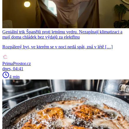
Geniální trik Španělů proti letnímu vedru. Nezapínají klimatizaci a
mají doma chládek bez výdajů za elektřinu
Rozpálený byt, ve kterém se v noci nedá spát, zná v létě […]
PrimaProstor.cz
dnes, 04:41
4 min