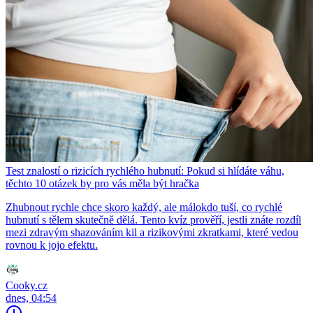
Test znalostí o rizicích rychlého hubnutí: Pokud si hlídáte váhu,
těchto 10 otázek by pro vás měla být hračka
Zhubnout rychle chce skoro každý, ale málokdo tuší, co rychlé
hubnutí s tělem skutečně dělá. Tento kvíz prověří, jestli znáte rozdíl
mezi zdravým shazováním kil a rizikovými zkratkami, které vedou
rovnou k jojo efektu.
Cooky.cz
dnes, 04:54