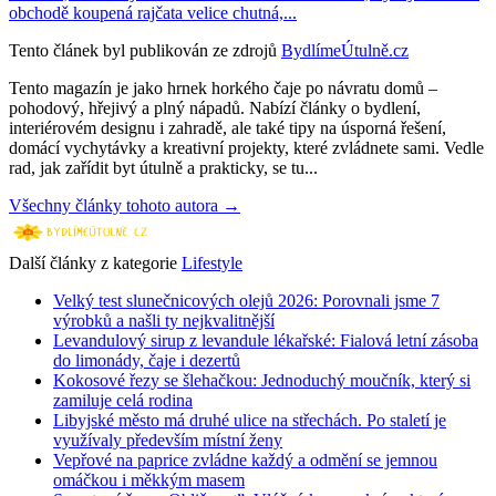
obchodě koupená rajčata velice chutná,...
Tento článek byl publikován ze zdrojů
BydlímeÚtulně.cz
Tento magazín je jako hrnek horkého čaje po návratu domů –
pohodový, hřejivý a plný nápadů. Nabízí články o bydlení,
interiérovém designu i zahradě, ale také tipy na úsporná řešení,
domácí vychytávky a kreativní projekty, které zvládnete sami. Vedle
rad, jak zařídit byt útulně a prakticky, se tu...
Všechny články tohoto autora →
Další články z kategorie
Lifestyle
Velký test slunečnicových olejů 2026: Porovnali jsme 7
výrobků a našli ty nejkvalitnější
Levandulový sirup z levandule lékařské: Fialová letní zásoba
do limonády, čaje i dezertů
Kokosové řezy se šlehačkou: Jednoduchý moučník, který si
zamiluje celá rodina
Libyjské město má druhé ulice na střechách. Po staletí je
využívaly především místní ženy
Vepřové na paprice zvládne každý a odmění se jemnou
omáčkou i měkkým masem