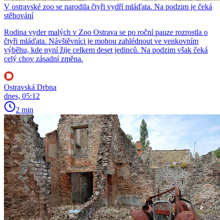
V ostravské zoo se narodila čtyři vydří mláďata. Na podzim je čeká
stěhování
Rodina vyder malých v Zoo Ostrava se po roční pauze rozrostla o
čtyři mláďata. Návštěvníci je mohou zahlédnout ve venkovním
výběhu, kde nyní žije celkem deset jedinců. Na podzim však čeká
celý chov zásadní změna.
Ostravská Drbna
dnes, 05:12
2 min