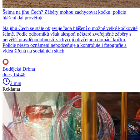
Šelma na jihu Čech? Záběry mohou zachycovat kočku, policie
hlášení dál prověřuje
Na jihu Čech se stále objevuje řada hlášení o možné velké kočkovité
šelmě. Podle odborníků však alespoň některé zveřejněné záběry s
největší pravděpodobností zachycují obyčejnou domácí kočku.
Policie přesto oznámení nepodceňuje a kontroluje i fotografie a
videa šířená na sociálních sítích.
Budějcká Drbna
dnes, 04:46
2 min
Reklama