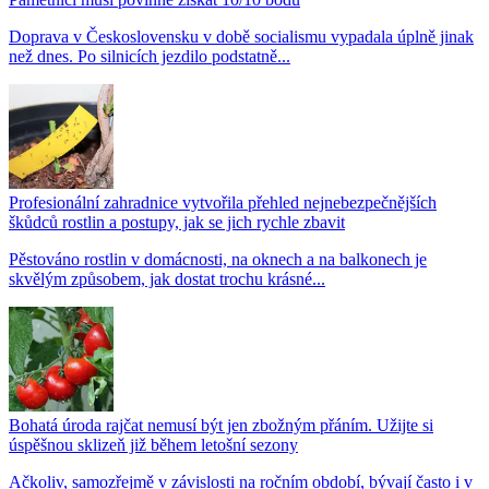
Doprava v Československu v době socialismu vypadala úplně jinak
než dnes. Po silnicích jezdilo podstatně...
Profesionální zahradnice vytvořila přehled nejnebezpečnějších
škůdců rostlin a postupy, jak se jich rychle zbavit
Pěstováno rostlin v domácnosti, na oknech a na balkonech je
skvělým způsobem, jak dostat trochu krásné...
Bohatá úroda rajčat nemusí být jen zbožným přáním. Užijte si
úspěšnou sklizeň již během letošní sezony
Ačkoliv, samozřejmě v závislosti na ročním období, bývají často i v