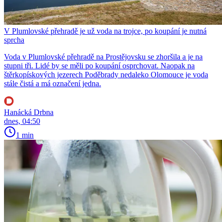
V Plumlovské přehradě je už voda na trojce, po koupání je nutná
sprcha
Voda v Plumlovské přehradě na Prostějovsku se zhoršila a je na
stupni tři. Lidé by se měli po koupání osprchovat. Naopak na
štěrkopískových jezerech Poděbrady nedaleko Olomouce je voda
stále čistá a má označení jedna.
Hanácká Drbna
dnes, 04:50
1 min