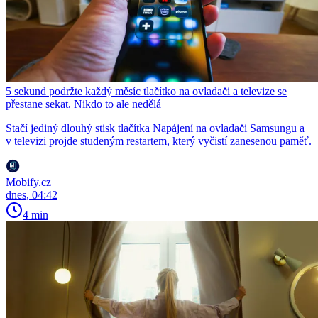
5 sekund podržte každý měsíc tlačítko na ovladači a televize se
přestane sekat. Nikdo to ale nedělá
Stačí jediný dlouhý stisk tlačítka Napájení na ovladači Samsungu a
v televizi projde studeným restartem, který vyčistí zanesenou paměť.
Mobify.cz
dnes, 04:42
4 min