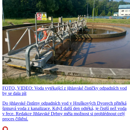
FOTO, VIDEO: Voda vytékající z jihlavské čističky odpadních vod
by se dala pít
Do jihlavské čistírny odpadních vod v Hruškových Dvorech přitéká
špinavá voda z kanalizace. Když další den odtéká, je čistší než voda
v řece. Redakce Jihlavské Drbny měla možnost si prohlédnout celý
proces čištění.