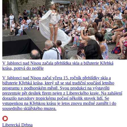
V Jablonci nad Nisou začala přehlídka skla a bižuterie Křehká
krása, potrvá do neděle
V Jablonci nad Nisou začal včera 15. ročník přehlídky skla a
bižuterie Křehká krása, který už se stal tradiční součástí letního
programu v podhorském městě. Svou produkci na výstavišti
prezentuje pět desítek firem nejen z Libereckého kraje. Na zahájení
dorazilo navzdory tropickému počasí několik stovek lidí. Se
vstupenkou na Křehkou krásu je letos znovu možné zamířit i do
sousedního sklářského muzea.
Liberecká Drbna