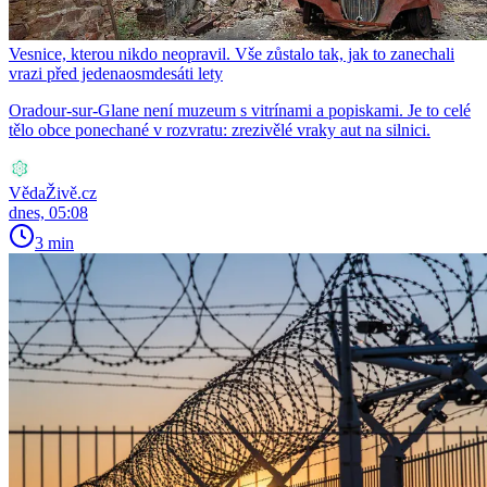
Vesnice, kterou nikdo neopravil. Vše zůstalo tak, jak to zanechali
vrazi před jedenaosmdesáti lety
Oradour-sur-Glane není muzeum s vitrínami a popiskami. Je to celé
tělo obce ponechané v rozvratu: zrezivělé vraky aut na silnici.
VědaŽivě.cz
dnes, 05:08
3 min