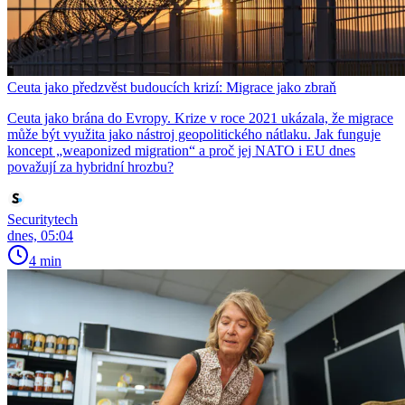
Ceuta jako předzvěst budoucích krizí: Migrace jako zbraň
Ceuta jako brána do Evropy. Krize v roce 2021 ukázala, že migrace
může být využita jako nástroj geopolitického nátlaku. Jak funguje
koncept „weaponized migration“ a proč jej NATO i EU dnes
považují za hybridní hrozbu?
Securitytech
dnes, 05:04
4 min