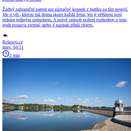
Žádný zahraniční patent ani zázračný kousek z butiku za tím nestojí.
Jde o věc, kterou má doma skoro každá žena, jen ji většinou nosí
jedním jediným způsobem. A právě způsob nošení rozhoduje o tom,
jestli postavu zjemní, nebo jí naopak přidá objem.
Relaxeo.cz
dnes, 04:51
2 min