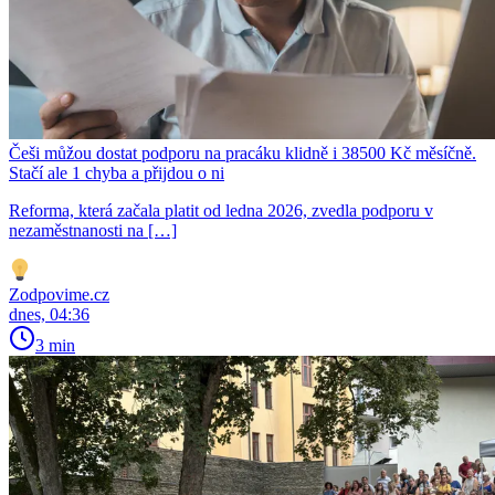
Češi můžou dostat podporu na pracáku klidně i 38500 Kč měsíčně.
Stačí ale 1 chyba a přijdou o ni
Reforma, která začala platit od ledna 2026, zvedla podporu v
nezaměstnanosti na […]
Zodpovime.cz
dnes, 04:36
3 min