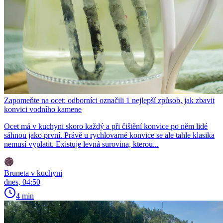
Zapomeňte na ocet: odborníci označili 1 nejlepší způsob, jak zbavit
konvici vodního kamene
Ocet má v kuchyni skoro každý a při čištění konvice po něm lidé
sáhnou jako první. Právě u rychlovarné konvice se ale tahle klasika
nemusí vyplatit. Existuje levná surovina, kterou...
Bruneta v kuchyni
dnes, 04:50
4 min