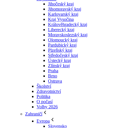
Jihočeský kraj
Jihomoravský kraj
Karlovarský kraj
Kraj Vysočina
Králověhradecký kraj
Liberecký kraj
Moravskoslezský kraj
Olomoucký kraj
Pardubický kraj
Plzeňský kraj
Středočeský kraj
Ústecký kraj
Zlínský kraj
Praha
Brno
Ostrava
Školství
Zdravotnictví
Politika
O počasí
Volby 2026
Zahraničí
Evropa
Slovensko