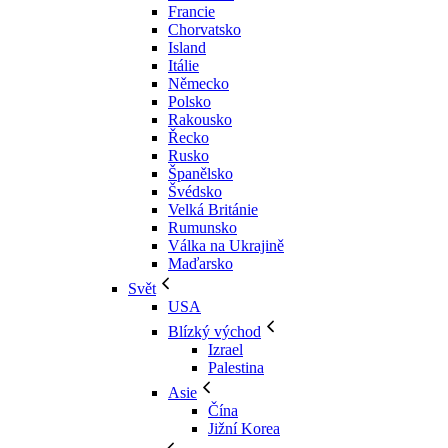
Francie
Chorvatsko
Island
Itálie
Německo
Polsko
Rakousko
Řecko
Rusko
Španělsko
Švédsko
Velká Británie
Rumunsko
Válka na Ukrajině
Maďarsko
Svět
USA
Blízký východ
Izrael
Palestina
Asie
Čína
Jižní Korea