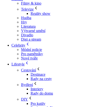
Filmy & kino
Televize
Reality show
Hudba
Hry
Literatura
Výtvarné umění
Divadlo
Digi a stream
Celebrity
Módní policie
Pro pamětníky
Nové tváře
Lifestyle
Cestování
Destinace
Rady na cesty
Bydlení
Interiery
Rady do domu
DIY
Pro kutily