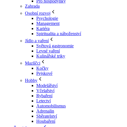
Pro hospodyňky
Zahrada
Osobní rozvoj
Psychologie
Management
Kariéra
Spiritualita a náboženství
Jídlo a vaření
Světová gastronomie
Levné vaření
Kulinářské triky
Mazlíčci
Kočky
Pejskové
Hobby
Modelářství
Včelařství
Rybaření
Letectví
Automobilismus
Adrenalin
Sběratelství
Houbaření