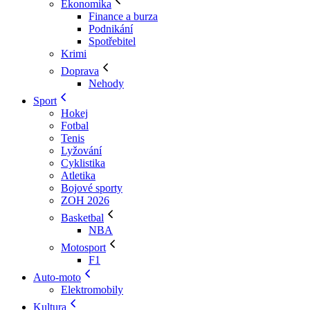
Ekonomika
Finance a burza
Podnikání
Spotřebitel
Krimi
Doprava
Nehody
Sport
Hokej
Fotbal
Tenis
Lyžování
Cyklistika
Atletika
Bojové sporty
ZOH 2026
Basketbal
NBA
Motosport
F1
Auto-moto
Elektromobily
Kultura