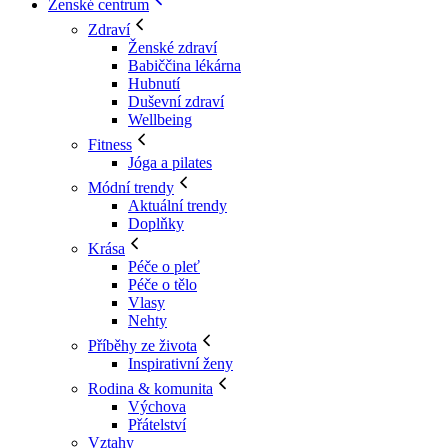
Ženské centrum
Zdraví
Ženské zdraví
Babiččina lékárna
Hubnutí
Duševní zdraví
Wellbeing
Fitness
Jóga a pilates
Módní trendy
Aktuální trendy
Doplňky
Krása
Péče o pleť
Péče o tělo
Vlasy
Nehty
Příběhy ze života
Inspirativní ženy
Rodina & komunita
Výchova
Přátelství
Vztahy