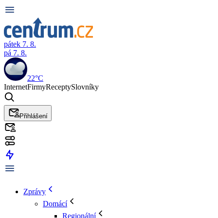
pátek 7. 8.
pá 7. 8.
22°C
Internet
Firmy
Recepty
Slovníky
Přihlášení
Zprávy
Domácí
Regionální