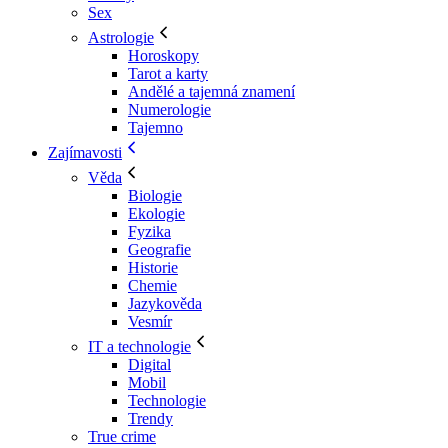
Sex
Astrologie
Horoskopy
Tarot a karty
Andělé a tajemná znamení
Numerologie
Tajemno
Zajímavosti
Věda
Biologie
Ekologie
Fyzika
Geografie
Historie
Chemie
Jazykověda
Vesmír
IT a technologie
Digital
Mobil
Technologie
Trendy
True crime