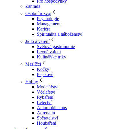
Pro hospodyňky
Zahrada
Osobní rozvoj
Psychologie
Management
Kariéra
Spiritualita a náboženství
Jídlo a vaření
Světová gastronomie
Levné vaření
Kulinářské triky
Mazlíčci
Kočky
Pejskové
Hobby
Modelářství
Včelařství
Rybaření
Letectví
Automobilismus
Adrenalin
Sběratelství
Houbaření