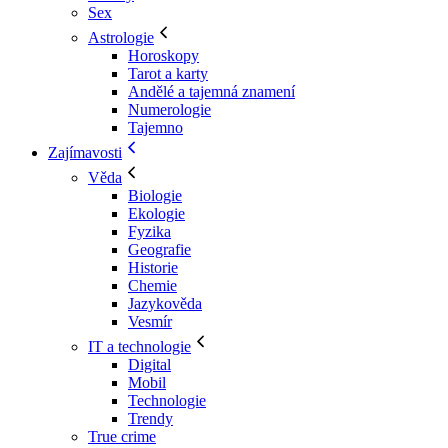
Sex
Astrologie
Horoskopy
Tarot a karty
Andělé a tajemná znamení
Numerologie
Tajemno
Zajímavosti
Věda
Biologie
Ekologie
Fyzika
Geografie
Historie
Chemie
Jazykověda
Vesmír
IT a technologie
Digital
Mobil
Technologie
Trendy
True crime