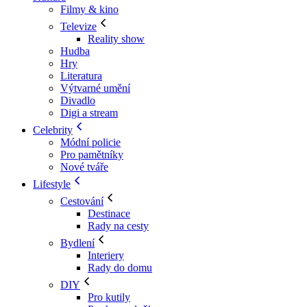
Filmy & kino
Televize
Reality show
Hudba
Hry
Literatura
Výtvarné umění
Divadlo
Digi a stream
Celebrity
Módní policie
Pro pamětníky
Nové tváře
Lifestyle
Cestování
Destinace
Rady na cesty
Bydlení
Interiery
Rady do domu
DIY
Pro kutily