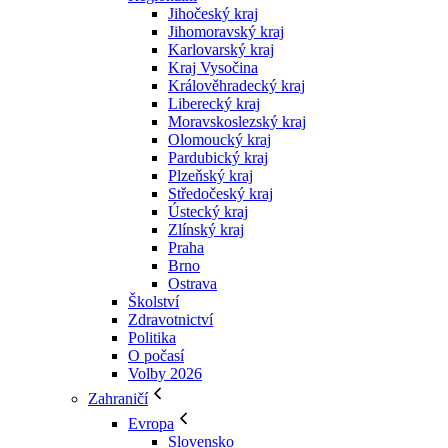
Jihočeský kraj
Jihomoravský kraj
Karlovarský kraj
Kraj Vysočina
Králověhradecký kraj
Liberecký kraj
Moravskoslezský kraj
Olomoucký kraj
Pardubický kraj
Plzeňský kraj
Středočeský kraj
Ústecký kraj
Zlínský kraj
Praha
Brno
Ostrava
Školství
Zdravotnictví
Politika
O počasí
Volby 2026
Zahraničí
Evropa
Slovensko