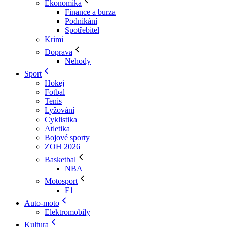
Ekonomika
Finance a burza
Podnikání
Spotřebitel
Krimi
Doprava
Nehody
Sport
Hokej
Fotbal
Tenis
Lyžování
Cyklistika
Atletika
Bojové sporty
ZOH 2026
Basketbal
NBA
Motosport
F1
Auto-moto
Elektromobily
Kultura