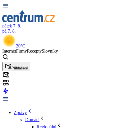
pátek 7. 8.
pá 7. 8.
20°C
Internet
Firmy
Recepty
Slovníky
Přihlášení
Zprávy
Domácí
Regionální