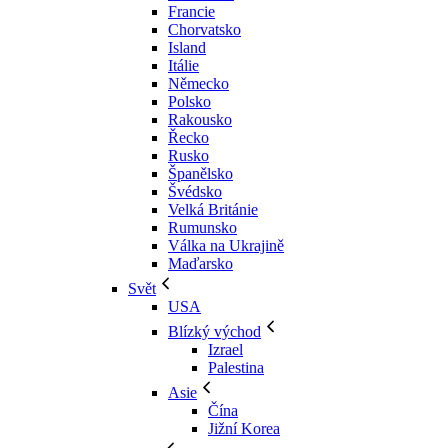
Francie
Chorvatsko
Island
Itálie
Německo
Polsko
Rakousko
Řecko
Rusko
Španělsko
Švédsko
Velká Británie
Rumunsko
Válka na Ukrajině
Maďarsko
Svět
USA
Blízký východ
Izrael
Palestina
Asie
Čína
Jižní Korea