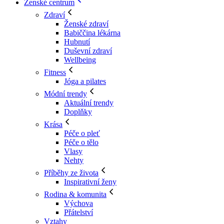
Ženské centrum
Zdraví
Ženské zdraví
Babiččina lékárna
Hubnutí
Duševní zdraví
Wellbeing
Fitness
Jóga a pilates
Módní trendy
Aktuální trendy
Doplňky
Krása
Péče o pleť
Péče o tělo
Vlasy
Nehty
Příběhy ze života
Inspirativní ženy
Rodina & komunita
Výchova
Přátelství
Vztahy