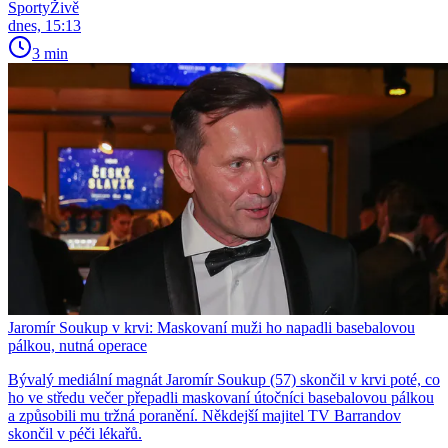
SportyŽivě
dnes, 15:13
3 min
Jaromír Soukup v krvi: Maskovaní muži ho napadli basebalovou
pálkou, nutná operace
Bývalý mediální magnát Jaromír Soukup (57) skončil v krvi poté, co
ho ve středu večer přepadli maskovaní útočníci basebalovou pálkou
a způsobili mu tržná poranění. Někdejší majitel TV Barrandov
skončil v péči lékařů.