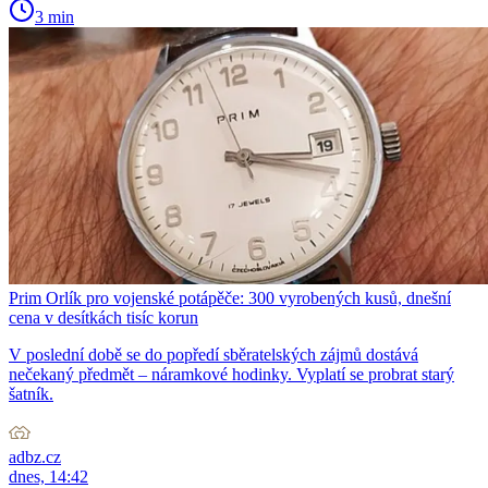
3 min
Prim Orlík pro vojenské potápěče: 300 vyrobených kusů, dnešní
cena v desítkách tisíc korun
V poslední době se do popředí sběratelských zájmů dostává
nečekaný předmět – náramkové hodinky. Vyplatí se probrat starý
šatník.
adbz.cz
dnes, 14:42