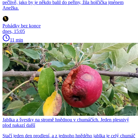
pečlivě, jako by je někdo balil do peřiny, žila holčička jménem
Anežka.
Pohádky bez konce
dnes, 15:05
11 min
Jablka a švestky na stromě hnědnou v chumáčích. Jeden plesnivý
plod nakazí další
Stačí jeden den prodlení, a z jednoho hnědého jablka je celý chumáč