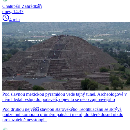
Chalupáři-Zahrádkáři
dnes, 14:37
4 min
Pod slavnou mexickou pyramidou vede tajný tunel. Archeologové v
něm hledali vstup do podsvětí, objevilo se něco zajímavějšího
Pod druhou největší stavbou starověkého Teotihuacánu se skrývá
podzemní komora o průměru patnácti metrů, do které dosud nikdo
prokazatelně nevstoupil.