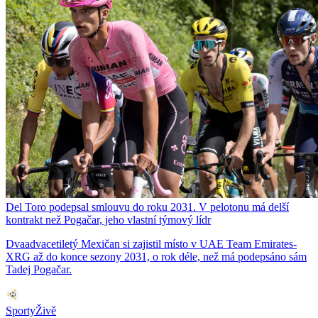
Del Toro podepsal smlouvu do roku 2031. V pelotonu má delší
kontrakt než Pogačar, jeho vlastní týmový lídr
Dvaadvacetiletý Mexičan si zajistil místo v UAE Team Emirates-
XRG až do konce sezony 2031, o rok déle, než má podepsáno sám
Tadej Pogačar.
SportyŽivě