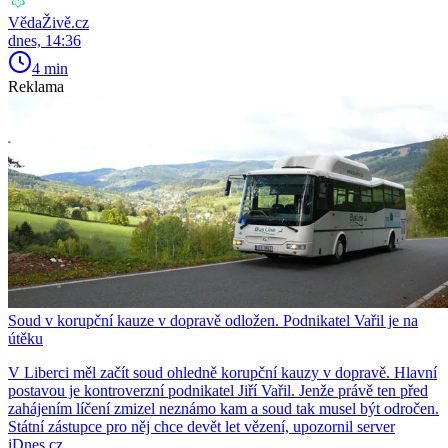
VědaŽivě.cz
dnes, 14:36
4 min
Reklama
Soud v korupční kauze v dopravě odložen. Podnikatel Vařil je na
útěku
V Liberci měl začít soud ohledně korupční kauzy v dopravě. Hlavní
postavou je kontroverzní podnikatel Jiří Vařil. Jenže právě ten před
zahájením líčení zmizel neznámo kam a soud tak musel být odročen.
Státní zástupce pro něj chce devět let vězení, upozornil server
iDnes.cz.