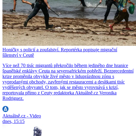
Honičky s policií a zoufalství. Reportérka popisuje migrační
šílenství v Ceutě
Více než 70 tisíc migrantů překročilo během jediného dne hranice
španělské enklávy Ceuta na severoafrickém pobřeží. Bezprecedentní
krize proměnila obvykle živé město v liduprázdnou zónu s
vyprodanými obchody, zavřenými restauracemi a desítkami tisíc
vyděšených obyvatel. O tom, jak se město vyrovnává s krizí,
reportovala přímo z Ceuty redaktorka Aktuálně.cz Veronika
Rodriguez.
Aktuálně.cz - Video
dnes, 15:15