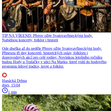
TIP NA VÍKEND: Přerov ožije Svatovavřineckými hody.
Nabídnou koncerty, folklor i historii
Ode dneška až do neděle Přerov ožije Svatovavřineckými hody.
Přinesou tři dny koncertů, historických oslav, folkloru i
doprovodných akcí pro celé rodiny. Novinkou letošního ročníku
budou Hody u Trafačky v ulici Na Marku, které vrátí do hodového
programu lidové tradice, kroje a folklor.
Hanácká Drbna
dnes, 15:04
1 min