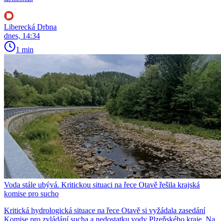
Liberecká Drbna
dnes, 14:34
1 min
Voda stále ubývá. Kritickou situaci na řece Otavě řešila krajská
komise pro sucho
Kritická hydrologická situace na řece Otavě si vyžádala zasedání
Komise pro zvládání sucha a nedostatku vody Plzeňského kraje. Na