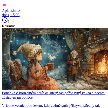
Aplausin.cz
dnes, 15:08
1 min
Reklama
Pohádka o kouzelném hrníčku, který byl pořád plný kakaa a nechtěl
zůstat jen na poličce
V jedné vesnici pod lesem, kde v zimě sníh přikrýval střechy tak