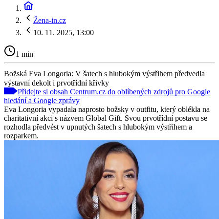
Žena-in.cz
10. 11. 2025, 13:00
1 min
Božská Eva Longoria: V šatech s hlubokým výstřihem předvedla
výstavní dekolt i prvotřídní křivky
Přidejte si obsah Centrum.cz do oblíbených zdrojů pro Google
hledání a Google zprávy
Eva Longoria vypadala naprosto božsky v outfitu, který oblékla na
charitativní akci s názvem Global Gift. Svou prvotřídní postavu se
rozhodla předvést v upnutých šatech s hlubokým výstřihem a
rozparkem.