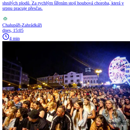
shnilých plodů. Za rychlým šířením stojí houbová choroba, která v
srpnu pracuje přesčas.
Chalupáři-Zahrádkáři
dnes, 15:05
4 min