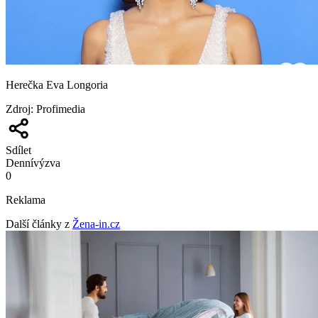
Herečka Eva Longoria
Zdroj
:
Profimedia
Sdílet
Denní
výzva
0
Reklama
Další články z
Žena-in.cz