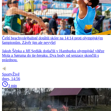
Čeští beachvolejbalisté dotáhli skóre na 14:14 proti olympijským
šampionům. Závěr jim ale nevyšel
Jakub Šépka a Jiří Sedlák dotlačili v Hamburku olympijské vítěze
Mola a Søruma do tie-breaku. Dva body od senzace skončili s
prázdnou.
SportyŽivě
dnes, 14:56
3 min