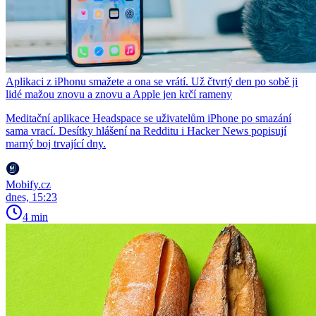
Aplikaci z iPhonu smažete a ona se vrátí. Už čtvrtý den po sobě ji
lidé mažou znovu a znovu a Apple jen krčí rameny
Meditační aplikace Headspace se uživatelům iPhone po smazání
sama vrací. Desítky hlášení na Redditu i Hacker News popisují
marný boj trvající dny.
Mobify.cz
dnes, 15:23
4 min