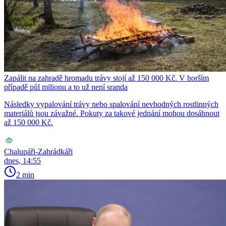
Zapálit na zahradě hromadu trávy stojí až 150 000 Kč. V horším
případě půl milionu a to už není sranda
Následky vypalování trávy nebo spalování nevhodných rostlinných
materiálů jsou závažné. Pokuty za takové jednání mohou dosáhnout
až 150 000 Kč.
Chalupáři-Zahrádkáři
dnes, 14:55
2 min