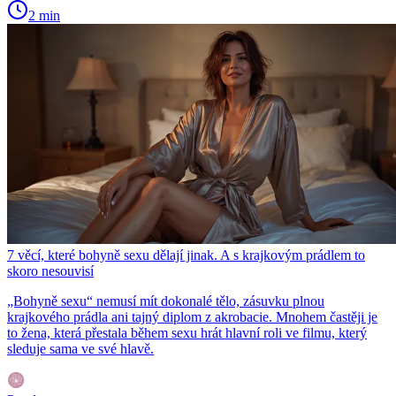
2 min
7 věcí, které bohyně sexu dělají jinak. A s krajkovým prádlem to
skoro nesouvisí
„Bohyně sexu“ nemusí mít dokonalé tělo, zásuvku plnou
krajkového prádla ani tajný diplom z akrobacie. Mnohem častěji je
to žena, která přestala během sexu hrát hlavní roli ve filmu, který
sleduje sama ve své hlavě.