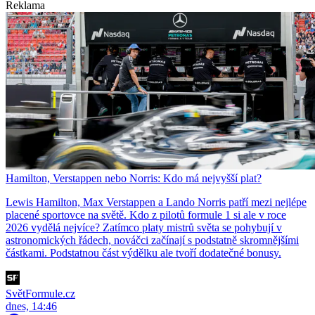
Reklama
Hamilton, Verstappen nebo Norris: Kdo má nejvyšší plat?
Lewis Hamilton, Max Verstappen a Lando Norris patří mezi nejlépe
placené sportovce na světě. Kdo z pilotů formule 1 si ale v roce
2026 vydělá nejvíce? Zatímco platy mistrů světa se pohybují v
astronomických řádech, nováčci začínají s podstatně skromnějšími
částkami. Podstatnou část výdělku ale tvoří dodatečné bonusy.
SvětFormule.cz
dnes, 14:46