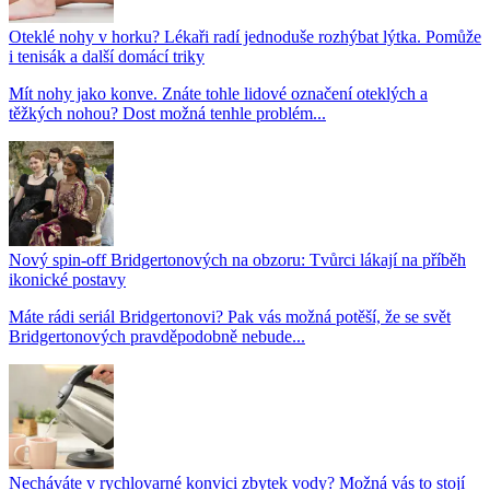
Oteklé nohy v horku? Lékaři radí jednoduše rozhýbat lýtka. Pomůže
i tenisák a další domácí triky
Mít nohy jako konve. Znáte tohle lidové označení oteklých a
těžkých nohou? Dost možná tenhle problém...
Nový spin-off Bridgertonových na obzoru: Tvůrci lákají na příběh
ikonické postavy
Máte rádi seriál Bridgertonovi? Pak vás možná potěší, že se svět
Bridgertonových pravděpodobně nebude...
Necháváte v rychlovarné konvici zbytek vody? Možná vás to stojí