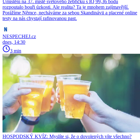
Umístění na 37. místě světového žebříčku s IQ 99,36 bodu
rozpoutalo bouři úzkosti. Ale realita? Ta je mnohem zajímavější.
Porážíme Němce, necháváme za sebou Skandinávii a placené online
testy na nás chystají rafinovanou past.
NESPECHEJ.cz
dnes, 14:30
3 min
HOSPODSKÝ KVÍZ: Myslíte si, že o dovolených víte všechno?