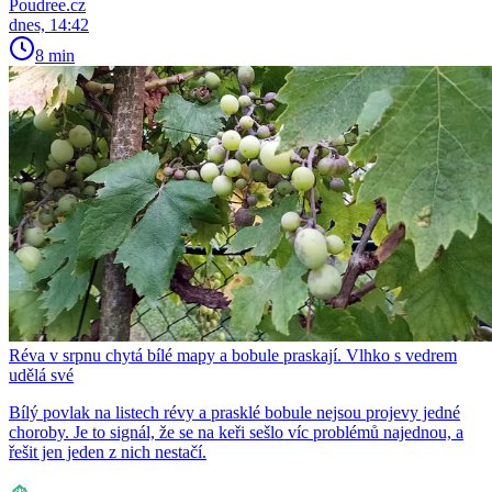
Poudree.cz
dnes, 14:42
8 min
Réva v srpnu chytá bílé mapy a bobule praskají. Vlhko s vedrem
udělá své
Bílý povlak na listech révy a prasklé bobule nejsou projevy jedné
choroby. Je to signál, že se na keři sešlo víc problémů najednou, a
řešit jen jeden z nich nestačí.