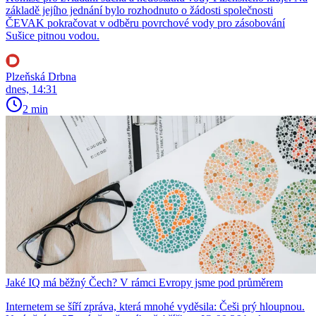
základě jejího jednání bylo rozhodnuto o žádosti společnosti
ČEVAK pokračovat v odběru povrchové vody pro zásobování
Sušice pitnou vodou.
Plzeňská Drbna
dnes, 14:31
2 min
Jaké IQ má běžný Čech? V rámci Evropy jsme pod průměrem
Internetem se šíří zpráva, která mnohé vyděsila: Češi prý hloupnou.