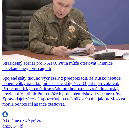
Strašidelný scénář pro NATO. Putin může otestovat „hranice“
nečekaně brzy, tvrdí agenti
Spojené státy dlouho vycházely z předpokladu, že Rusko nebude
během války na Ukrajině členské státy NATO příliš provokovat.
Podle amerických médií se však toto hodnocení změnilo a ruský
prezident Vladimir Putin může být ochoten riskovat více než dříve.
Zpravodajci zároveň upozorňují na několik scénářů, jak by Moskva
mohla odhodlání aliance otestovat.
Aktuálně.cz - Zprávy
dnes, 14:49