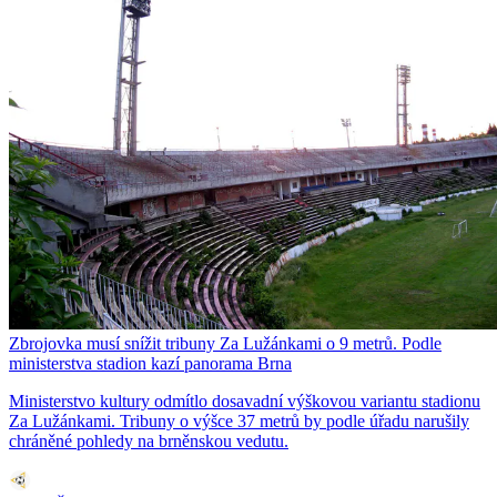
Zbrojovka musí snížit tribuny Za Lužánkami o 9 metrů. Podle
ministerstva stadion kazí panorama Brna
Ministerstvo kultury odmítlo dosavadní výškovou variantu stadionu
Za Lužánkami. Tribuny o výšce 37 metrů by podle úřadu narušily
chráněné pohledy na brněnskou vedutu.