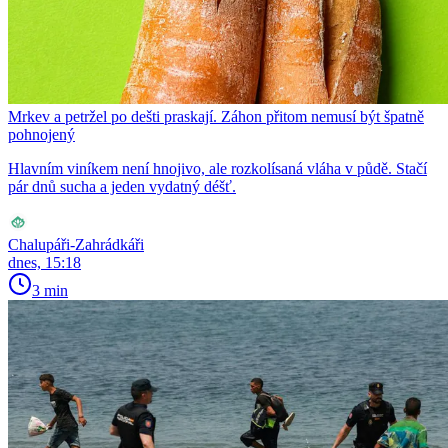
Mrkev a petržel po dešti praskají. Záhon přitom nemusí být špatně
pohnojený
Hlavním viníkem není hnojivo, ale rozkolísaná vláha v půdě. Stačí
pár dnů sucha a jeden vydatný déšť.
Chalupáři-Zahrádkáři
dnes, 15:18
3 min