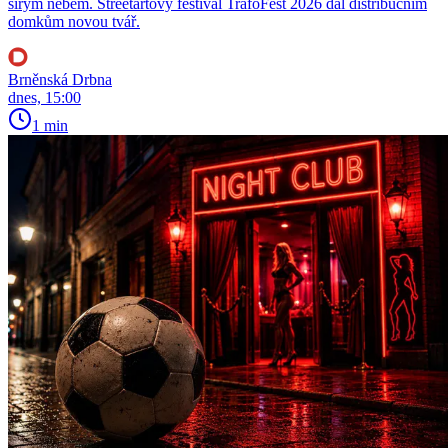
širým nebem. Streetartový festival TrafoFest 2026 dal distribučním
domkům novou tvář.
Brněnská Drbna
dnes, 15:00
1 min