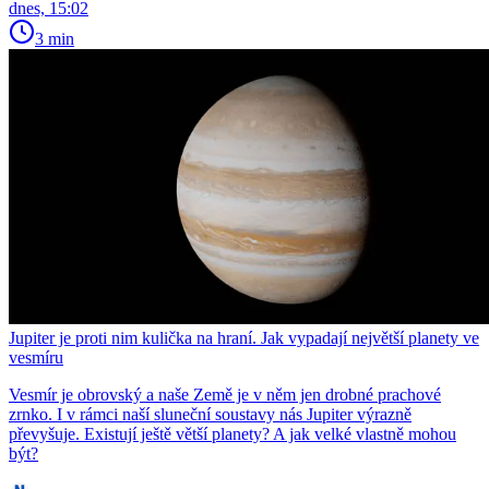
dnes, 15:02
3 min
Jupiter je proti nim kulička na hraní. Jak vypadají největší planety ve
vesmíru
Vesmír je obrovský a naše Země je v něm jen drobné prachové
zrnko. I v rámci naší sluneční soustavy nás Jupiter výrazně
převyšuje. Existují ještě větší planety? A jak velké vlastně mohou
být?