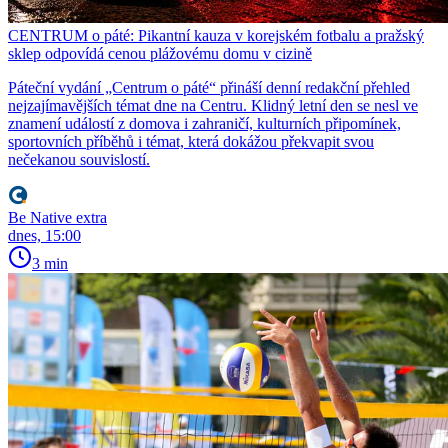
CENTRUM o páté: Pikantní kauza v korejském fotbalu a pražský
sklep odpovídá cenou plážovému domu v cizině
Páteční vydání „Centrum o páté“ přináší denní redakční přehled
nejzajímavějších témat dne na Centru. Klidný letní den se nesl ve
znamení událostí z domova i zahraničí, kulturních připomínek,
sportovních příběhů i témat, která dokážou překvapit svou
nečekanou souvislostí.
Be Native extra
dnes, 15:00
3 min