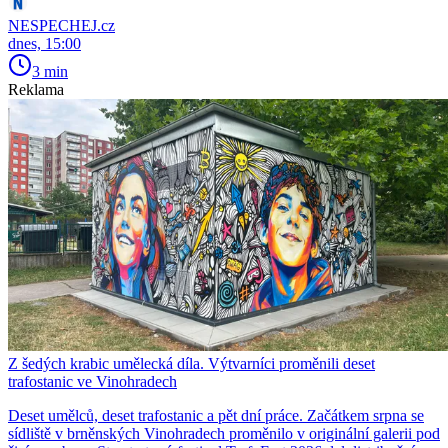
NESPECHEJ.cz
dnes, 15:00
3 min
Reklama
Z šedých krabic umělecká díla. Výtvarníci proměnili deset
trafostanic ve Vinohradech
Deset umělců, deset trafostanic a pět dní práce. Začátkem srpna se
sídliště v brněnských Vinohradech proměnilo v originální galerii pod