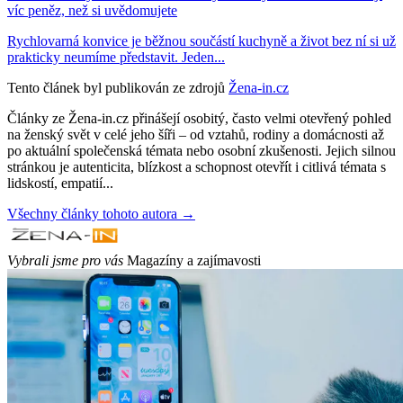
víc peněz, než si uvědomujete
Rychlovarná konvice je běžnou součástí kuchyně a život bez ní si už
prakticky neumíme představit. Jeden...
Tento článek byl publikován ze zdrojů
Žena-in.cz
Články ze Žena-in.cz přinášejí osobitý, často velmi otevřený pohled
na ženský svět v celé jeho šíři – od vztahů, rodiny a domácnosti až
po aktuální společenská témata nebo osobní zkušenosti. Jejich silnou
stránkou je autenticita, blízkost a schopnost otevřít i citlivá témata s
lidskostí, empatií...
Všechny články tohoto autora →
Vybrali jsme pro vás
Magazíny a zajímavosti