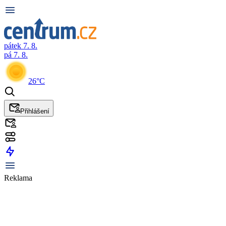
pátek 7. 8.
pá 7. 8.
26°C
Přihlášení
Reklama