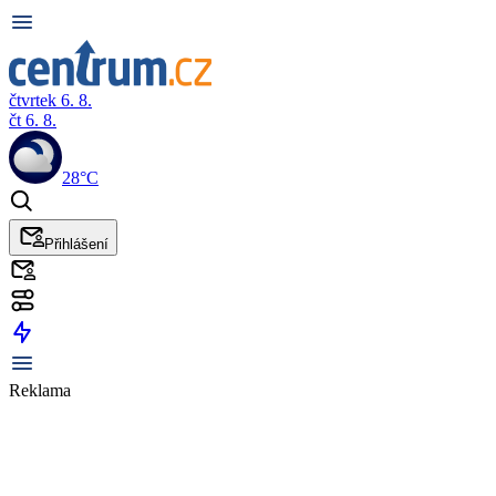
čtvrtek 6. 8.
čt 6. 8.
28°C
Přihlášení
Reklama