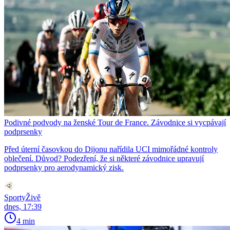
Podivné podvody na ženské Tour de France. Závodnice si vycpávají
podprsenky
Před úterní časovkou do Dijonu nařídila UCI mimořádné kontroly
oblečení. Důvod? Podezření, že si některé závodnice upravují
podprsenky pro aerodynamický zisk.
SportyŽivě
dnes, 17:39
4 min