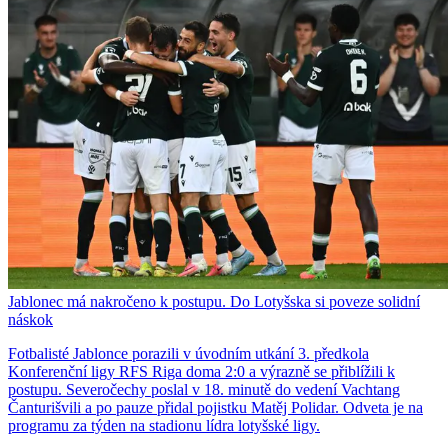
Jablonec má nakročeno k postupu. Do Lotyšska si poveze solidní
náskok
Fotbalisté Jablonce porazili v úvodním utkání 3. předkola
Konferenční ligy RFS Riga doma 2:0 a výrazně se přiblížili k
postupu. Severočechy poslal v 18. minutě do vedení Vachtang
Čanturišvili a po pauze přidal pojistku Matěj Polidar. Odveta je na
programu za týden na stadionu lídra lotyšské ligy.