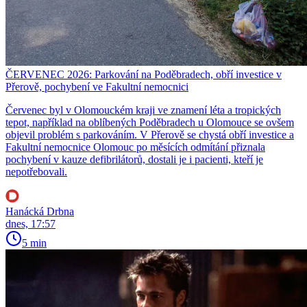
ČERVENEC 2026: Parkování na Poděbradech, obří investice v
Přerově, pochybení ve Fakultní nemocnici
Červenec byl v Olomouckém kraji ve znamení léta a tropických
tepot, například na oblíbených Poděbradech u Olomouce se ovšem
objevil problém s parkováním. V Přerově se chystá obří investice a
Fakultní nemocnice Olomouc po měsících odmítání přiznala
pochybení v kauze defibrilátorů, dostali je i pacienti, kteří je
nepotřebovali.
Hanácká Drbna
dnes, 17:57
5 min