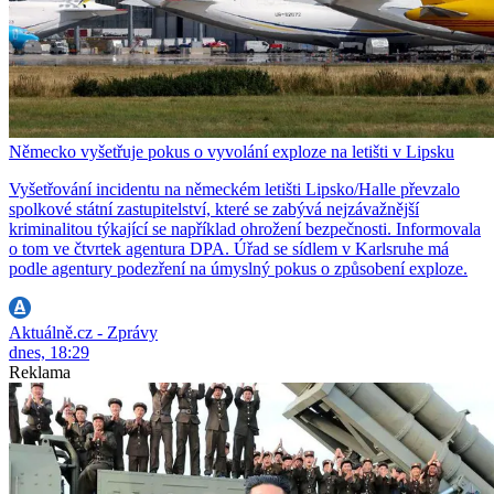
Německo vyšetřuje pokus o vyvolání exploze na letišti v Lipsku
Vyšetřování incidentu na německém letišti Lipsko/Halle převzalo
spolkové státní zastupitelství, které se zabývá nejzávažnější
kriminalitou týkající se například ohrožení bezpečnosti. Informovala
o tom ve čtvrtek agentura DPA. Úřad se sídlem v Karlsruhe má
podle agentury podezření na úmyslný pokus o způsobení exploze.
Aktuálně.cz - Zprávy
dnes, 18:29
Reklama