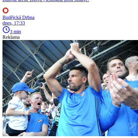
Budějcká Drbna
dnes, 17:33
3 min
Reklama