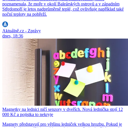
poznamenala, že moře v okolí Baleárských ostrovů a v západním
Středomoří je letos nadprůměrně teplé, což ovlivňuje například také
noční teploty na pobřeží.
Aktuálně.cz - Zprávy
dnes, 18:36
Magnetky na lednici ničí senzory v dveřích. Nová lednička stojí 12
000 Kč a pojistka to nekryje
Magnety představují pro většinu ledniček velkou hrozbu. Pokud je