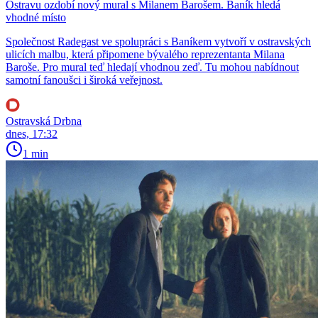
Ostravu ozdobí nový mural s Milanem Barošem. Baník hledá
vhodné místo
Společnost Radegast ve spolupráci s Baníkem vytvoří v ostravských
ulicích malbu, která připomene bývalého reprezentanta Milana
Baroše. Pro mural teď hledají vhodnou zeď. Tu mohou nabídnout
samotní fanoušci i široká veřejnost.
Ostravská Drbna
dnes, 17:32
1 min