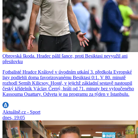
Obrovská škoda. Hradec pálil šance, proti Besiktasi nevyužil ani
přesilovku
Fotbalisté Hradce Králové v úvodním utkání 3. předkola Evropské
ligy podlehli doma favorizovanému Besiktasi 0:1. V 80. minutě
rozhodl Semih Kilicsoy. Hosté, v jejichž základní sestavě nastoupil
český křídelník Václav Černý, hráli od 71. minuty bez vyloučeného
Kassouma Ouattary. Odveta je na programu za týden v Istanbulu.
Aktuálně.cz - Sport
dnes, 19:05