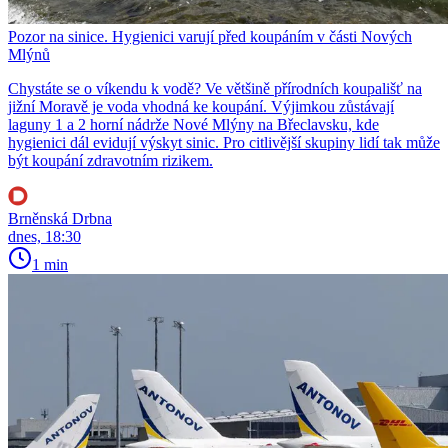
Pozor na sinice. Hygienici varují před koupáním v části Nových
Mlýnů
Chystáte se o víkendu k vodě? Ve většině přírodních koupališť na
jižní Moravě je voda vhodná ke koupání. Výjimkou zůstávají
laguny 1 a 2 horní nádrže Nové Mlýny na Břeclavsku, kde
hygienici dál evidují výskyt sinic. Pro citlivější skupiny lidí tak může
být koupání zdravotním rizikem.
Brněnská Drbna
dnes, 18:30
1 min