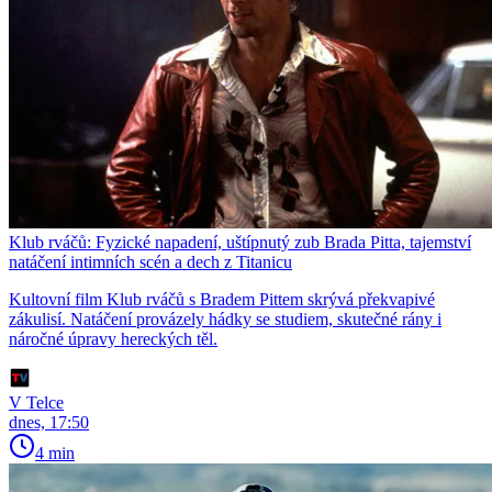
Klub rváčů: Fyzické napadení, uštípnutý zub Brada Pitta, tajemství
natáčení intimních scén a dech z Titanicu
Kultovní film Klub rváčů s Bradem Pittem skrývá překvapivé
zákulisí. Natáčení provázely hádky se studiem, skutečné rány i
náročné úpravy hereckých těl.
V Telce
dnes, 17:50
4 min