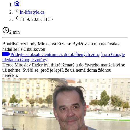
In-lifestyle.cz
11. 9. 2025, 11:17
2 min
Bouřlivé rozchody Miroslava Etzlera: Bydžovská mu nadávala a
hádal se i s Cibulkovou
Přidejte si obsah Centrum.cz do oblíbených zdrojů pro Google
hledání a Google zprávy
Herec Miroslav Etzler byl třikrát ženatý a do čtvrtého manželství se
už nehrne. Svěřil se, proč je lepší, že už nemá doma žádnou
herečku.