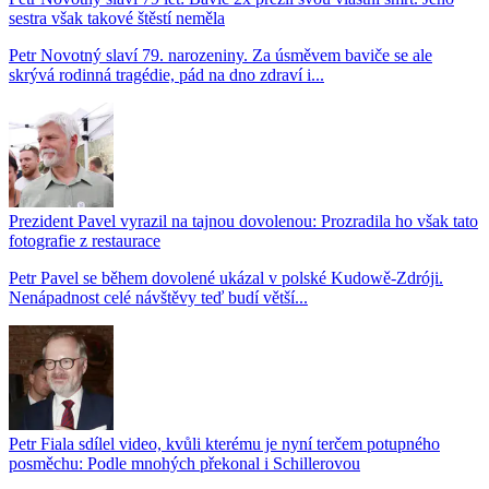
sestra však takové štěstí neměla
Petr Novotný slaví 79. narozeniny. Za úsměvem baviče se ale
skrývá rodinná tragédie, pád na dno zdraví i...
Prezident Pavel vyrazil na tajnou dovolenou: Prozradila ho však tato
fotografie z restaurace
Petr Pavel se během dovolené ukázal v polské Kudowě-Zdróji.
Nenápadnost celé návštěvy teď budí větší...
Petr Fiala sdílel video, kvůli kterému je nyní terčem potupného
posměchu: Podle mnohých překonal i Schillerovou