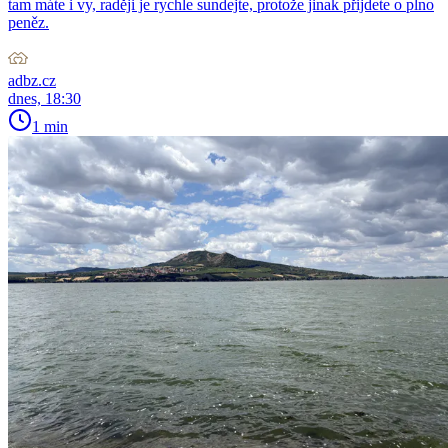
tam máte i vy, raději je rychle sundejte, protože jinak přijdete o plno
peněz.
adbz.cz
dnes, 18:30
1 min