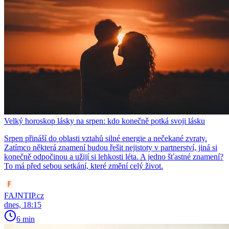
Velký horoskop lásky na srpen: kdo konečně potká svoji lásku
Srpen přináší do oblasti vztahů silné energie a nečekané zvraty.
Zatímco některá znamení budou řešit nejistoty v partnerství, jiná si
konečně odpočinou a užijí si lehkosti léta. A jedno šťastné znamení?
To má před sebou setkání, které změní celý život.
FAJNTIP.cz
dnes, 18:15
6 min