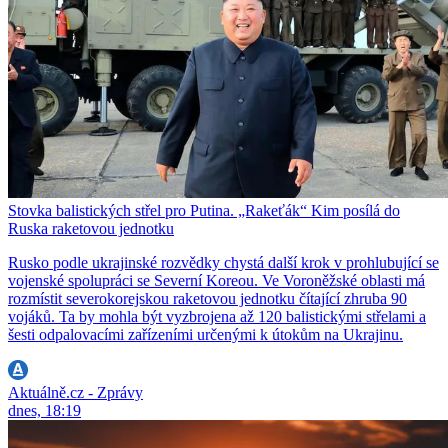
Stovka balistických střel pro Putina. „Rakeťák“ Kim posílá do
Ruska raketovou jednotku
Rusko podle ukrajinské rozvědky chystá další krok v prohlubující se
vojenské spolupráci se Severní Koreou. Ve Voroněžské oblasti má
rozmístit severokorejskou raketovou jednotku čítající zhruba 90
vojáků. Ta by mohla být vyzbrojena až 120 balistickými střelami a
šesti odpalovacími zařízeními určenými k útokům na Ukrajinu.
Aktuálně.cz - Zprávy
dnes, 18:19