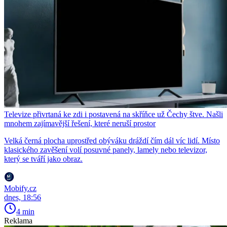
Televize přivrtaná ke zdi i postavená na skříňce už Čechy štve. Našli
mnohem zajímavější řešení, které neruší prostor
Velká černá plocha uprostřed obýváku dráždí čím dál víc lidí. Místo
klasického zavěšení volí posuvné panely, lamely nebo televizor,
který se tváří jako obraz.
Mobify.cz
dnes, 18:56
4 min
Reklama