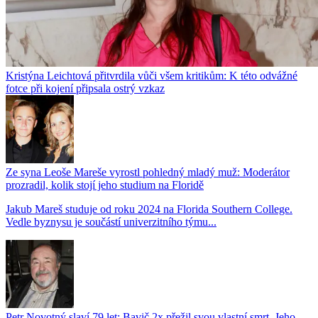
Kristýna Leichtová přitvrdila vůči všem kritikům: K této odvážné
fotce při kojení připsala ostrý vzkaz
Ze syna Leoše Mareše vyrostl pohledný mladý muž: Moderátor
prozradil, kolik stojí jeho studium na Floridě
Jakub Mareš studuje od roku 2024 na Florida Southern College.
Vedle byznysu je součástí univerzitního týmu...
Petr Novotný slaví 79 let: Bavič 2x přežil svou vlastní smrt. Jeho