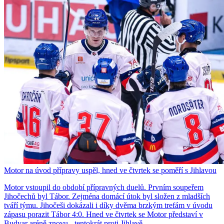
Motor na úvod přípravy uspěl, hned ve čtvrtek se poměří s Jihlavou
Motor vstoupil do období přípravných duelů. Prvním soupeřem
Jihočechů byl Tábor. Zejména domácí útok byl složen z mladších
tváří týmu. Jihočeši dokázali i díky dvěma brzkým trefám v úvodu
zápasu porazit Tábor 4:0. Hned ve čtvrtek se Motor představí v
Budvar aréně znovu - tentokrát proti Jihlavě.