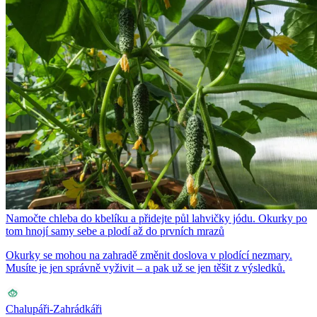
Namočte chleba do kbelíku a přidejte půl lahvičky jódu. Okurky po
tom hnojí samy sebe a plodí až do prvních mrazů
Okurky se mohou na zahradě změnit doslova v plodící nezmary.
Musíte je jen správně vyživit – a pak už se jen těšit z výsledků.
Chalupáři-Zahrádkáři