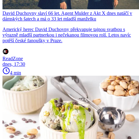
David Duchovny slaví 66 let. Agent Mulder z Akt X dnes natáčí v
dámských šatech a má o 33 let mladší manželku
Americký herec David Duchovny překvapuje tajnou svatbou s
výrazně mladší partnerkou i nečekanou filmovou rolí. Letos navíc
potěší české fanoušky v Praze.
ReadZone
dnes, 17:30
4 min