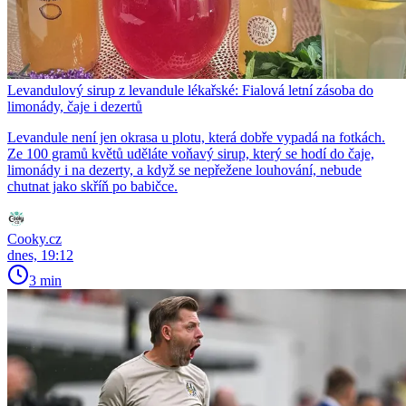
Levandulový sirup z levandule lékařské: Fialová letní zásoba do
limonády, čaje i dezertů
Levandule není jen okrasa u plotu, která dobře vypadá na fotkách.
Ze 100 gramů květů uděláte voňavý sirup, který se hodí do čaje,
limonády i na dezerty, a když se nepřežene louhování, nebude
chutnat jako skříň po babičce.
Cooky.cz
dnes, 19:12
3 min