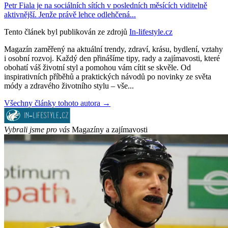
Petr Fiala je na sociálních sítích v posledních měsících viditelně
aktivnější. Jenže právě lehce odlehčená...
Tento článek byl publikován ze zdrojů
In-lifestyle.cz
Magazín zaměřený na aktuální trendy, zdraví, krásu, bydlení, vztahy
i osobní rozvoj. Každý den přinášíme tipy, rady a zajímavosti, které
obohatí váš životní styl a pomohou vám cítit se skvěle. Od
inspirativních příběhů a praktických návodů po novinky ze světa
módy a zdravého životního stylu – vše...
Všechny články tohoto autora →
Vybrali jsme pro vás
Magazíny a zajímavosti