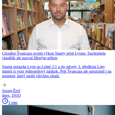
Glosátor Švancara ocenil výkon Sparty proti Lyonu, Suchomela
vlastňák ale nazval šíleným gólem
Sparta porazila Lyon na Letné 2:1 a do odvety 3. předkola Ligy
mistrů si veze jednogólový náskok. Petr Švancara ale upozornil i na
moment, který mohl všechno zhatit.
SportyŽivě
dnes, 19:03
3 min