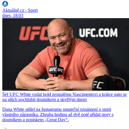
Aktuálně.cz - Sport
dnes, 18:03
Šéf UFC White vzdal hold zesnulému Nascimentovi a krátce nato se
na sítích pochlubil doutníkem a skvělým dnem
Dana White sdílel na Instagramu smuteční oznámení o smrti
vlastního zápasníka. Zhruba hodinu až dvě poté přidal story s
doutníkem a popiskem „Great Day“.