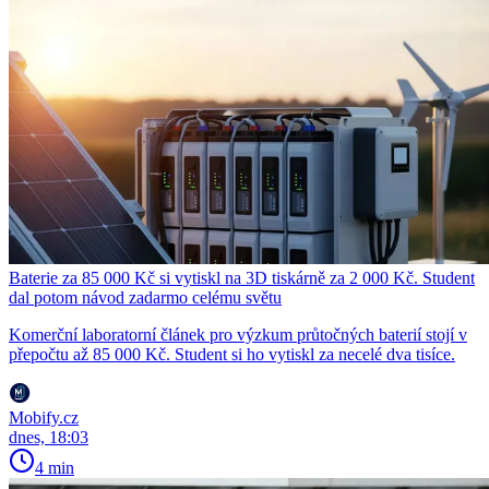
Baterie za 85 000 Kč si vytiskl na 3D tiskárně za 2 000 Kč. Student
dal potom návod zadarmo celému světu
Komerční laboratorní článek pro výzkum průtočných baterií stojí v
přepočtu až 85 000 Kč. Student si ho vytiskl za necelé dva tisíce.
Mobify.cz
dnes, 18:03
4 min