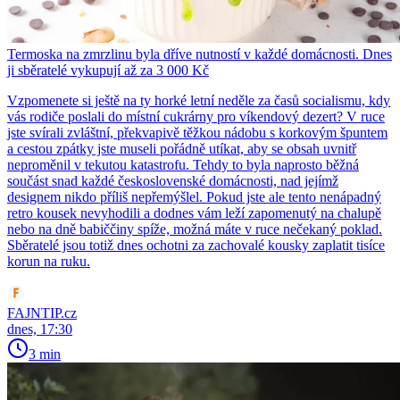
Termoska na zmrzlinu byla dříve nutností v každé domácnosti. Dnes
ji sběratelé vykupují až za 3 000 Kč
Vzpomenete si ještě na ty horké letní neděle za časů socialismu, kdy
vás rodiče poslali do místní cukrárny pro víkendový dezert? V ruce
jste svírali zvláštní, překvapivě těžkou nádobu s korkovým špuntem
a cestou zpátky jste museli pořádně utíkat, aby se obsah uvnitř
neproměnil v tekutou katastrofu. Tehdy to byla naprosto běžná
součást snad každé československé domácnosti, nad jejímž
designem nikdo příliš nepřemýšlel. Pokud jste ale tento nenápadný
retro kousek nevyhodili a dodnes vám leží zapomenutý na chalupě
nebo na dně babiččiny spíže, možná máte v ruce nečekaný poklad.
Sběratelé jsou totiž dnes ochotni za zachovalé kousky zaplatit tisíce
korun na ruku.
FAJNTIP.cz
dnes, 17:30
3 min