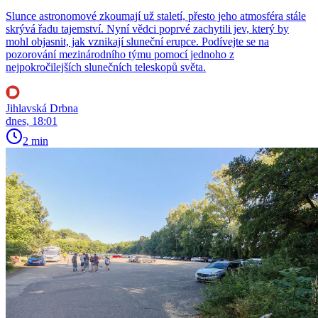
Slunce astronomové zkoumají už staletí, přesto jeho atmosféra stále
skrývá řadu tajemství. Nyní vědci poprvé zachytili jev, který by
mohl objasnit, jak vznikají sluneční erupce. Podívejte se na
pozorování mezinárodního týmu pomocí jednoho z
nejpokročilejších slunečních teleskopů světa.
Jihlavská Drbna
dnes, 18:01
2 min