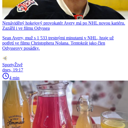
Nenáviděný hokejový provokatér Avery má po NHL novou kariéru.
Zazářil i ve filmu Odyssea
Sean Avery, muž s 1 533 trestnými minutami v NHL, hraje už
potřetí ve filmu Christophera Nolana. Tentokrát jako člen
Odysseovy posádky.
SportyŽivě
dnes, 19:17
4 min