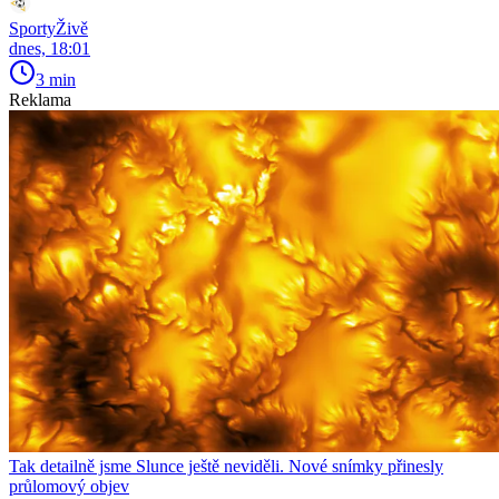
SportyŽivě
dnes, 18:01
3 min
Reklama
Tak detailně jsme Slunce ještě neviděli. Nové snímky přinesly
průlomový objev