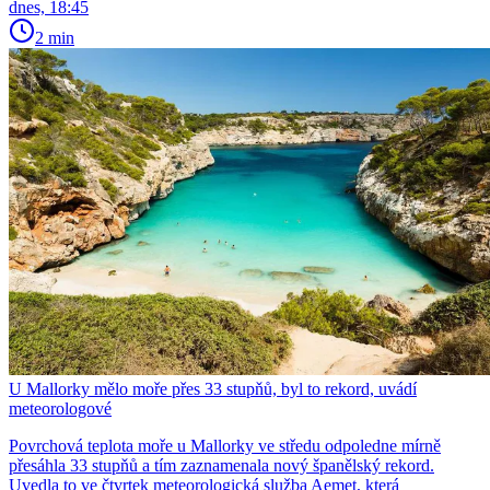
dnes, 18:45
2 min
U Mallorky mělo moře přes 33 stupňů, byl to rekord, uvádí
meteorologové
Povrchová teplota moře u Mallorky ve středu odpoledne mírně
přesáhla 33 stupňů a tím zaznamenala nový španělský rekord.
Uvedla to ve čtvrtek meteorologická služba Aemet, která