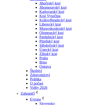
Jihočeský kraj
Jihomoravský kraj
Karlovarský kraj
Kraj Vysočina
Králověhradecký kraj
Liberecký kraj
Moravskoslezský kraj
Olomoucký kraj
Pardubický kraj
Plzeňský kraj
Středočeský kraj
Ústecký kraj
Zlínský kraj
Praha
Brno
Ostrava
Školství
Zdravotnictví
Politika
O počasí
Volby 2026
Zahraničí
Evropa
Slovensko