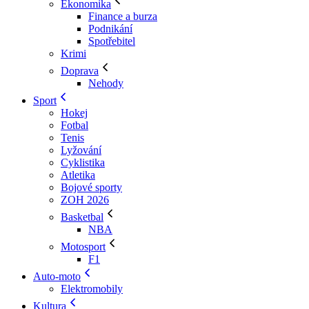
Ekonomika
Finance a burza
Podnikání
Spotřebitel
Krimi
Doprava
Nehody
Sport
Hokej
Fotbal
Tenis
Lyžování
Cyklistika
Atletika
Bojové sporty
ZOH 2026
Basketbal
NBA
Motosport
F1
Auto-moto
Elektromobily
Kultura