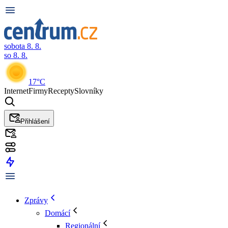
sobota 8. 8.
so 8. 8.
17°C
Internet
Firmy
Recepty
Slovníky
Přihlášení
Zprávy
Domácí
Regionální