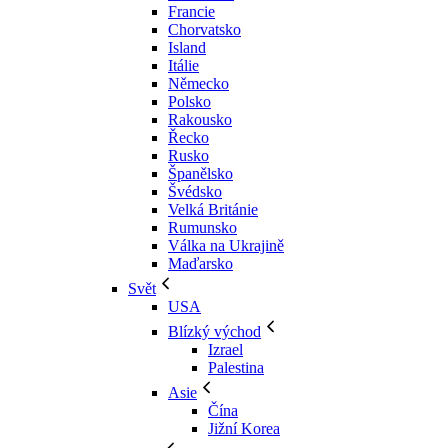
Francie
Chorvatsko
Island
Itálie
Německo
Polsko
Rakousko
Řecko
Rusko
Španělsko
Švédsko
Velká Británie
Rumunsko
Válka na Ukrajině
Maďarsko
Svět
USA
Blízký východ
Izrael
Palestina
Asie
Čína
Jižní Korea