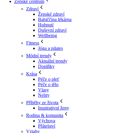
Ženské centrum
Zdraví
Ženské zdraví
Babiččina lékárna
Hubnutí
Duševní zdraví
Wellbeing
Fitness
Jóga a pilates
Módní trendy
Aktuální trendy
Doplňky
Krása
Péče o pleť
Péče o tělo
Vlasy
Nehty
Příběhy ze života
Inspirativní ženy
Rodina & komunita
Výchova
Přátelství
Vztahy