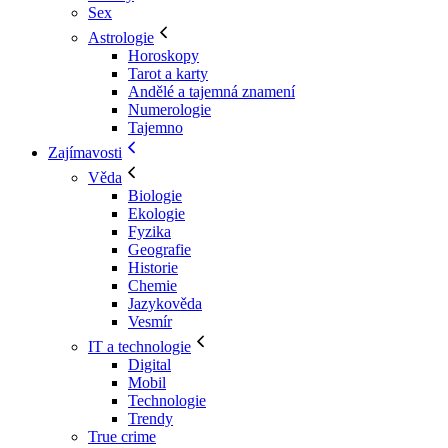
Sex
Astrologie
Horoskopy
Tarot a karty
Andělé a tajemná znamení
Numerologie
Tajemno
Zajímavosti
Věda
Biologie
Ekologie
Fyzika
Geografie
Historie
Chemie
Jazykověda
Vesmír
IT a technologie
Digital
Mobil
Technologie
Trendy
True crime