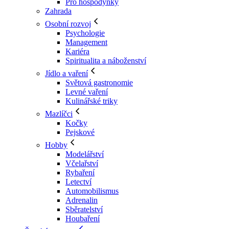
Pro hospodyňky
Zahrada
Osobní rozvoj
Psychologie
Management
Kariéra
Spiritualita a náboženství
Jídlo a vaření
Světová gastronomie
Levné vaření
Kulinářské triky
Mazlíčci
Kočky
Pejskové
Hobby
Modelářství
Včelařství
Rybaření
Letectví
Automobilismus
Adrenalin
Sběratelství
Houbaření