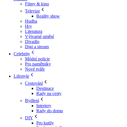
Filmy & kino
Televize
Reality show
Hudba
Hry
Literatura
Výtvarné umění
Divadlo
Digi a stream
Celebrity
Módní policie
Pro pamětníky
Nové tváře
Lifestyle
Cestování
Destinace
Rady na cesty
Bydlení
Interiery
Rady do domu
DIY
Pro kutily