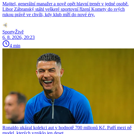
Majitel, generální manažer a nově opět hlavní trenér v jedné osobě.
Libor Zábranský stáhl veškeré sportovní řízení Komety do svých
rukou právě ve chvíli, kdy klub míří do nové éry.
SportyŽivě
6. 8. 2026, 20:23
4 min
Ronaldo ukázal kolekci aut v hodnotě 700 milionů Kč. Patří mezi ně
model, kterých vzniklo jen deset