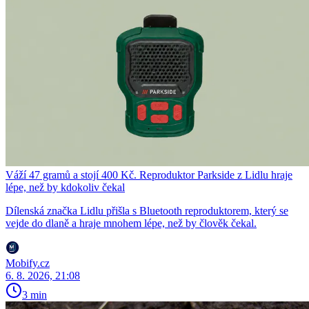
Váží 47 gramů a stojí 400 Kč. Reproduktor Parkside z Lidlu hraje
lépe, než by kdokoliv čekal
Dílenská značka Lidlu přišla s Bluetooth reproduktorem, který se
vejde do dlaně a hraje mnohem lépe, než by člověk čekal.
Mobify.cz
6. 8. 2026, 21:08
3 min