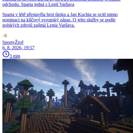
odchodu. Sparta jedná s Legií Varšava
Sparta v létě přestavěla hrot útoku a Jan Kuchta se ocitl mimo
nominaci na klíčový evropský zápas. O jeho služby se podle
polských zdrojů zajímá Legia Varšava.
SportyŽivě
6. 8. 2026, 19:57
3 min