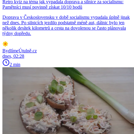
Retro kvíz na téma jak vypadala doprava a silnice za socialismu:
Pamětníci musí povinně získat 10/10 bodů
Doprava v Československu v době socialismu vypadala úplně jinak
než dnes. Po silnicích jezdilo podstatně méně aut, dálnic bylo jen
několik desítek kilometrů a cesta na dovolenou se často plánovala
týdny dopředu.
BydlímeÚtulně.cz
dnes, 02:28
2 min