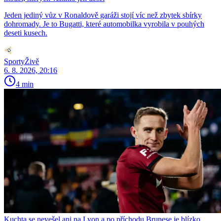
Jeden jediný vůz v Ronaldově garáži stojí víc než zbytek sbírky
dohromady. Je to Bugatti, které automobilka vyrobila v pouhých
deseti kusech.
SportyŽivě
6. 8. 2026, 20:16
4 min
Kuchta se nevešel ani na Lyon a po příchodu Brunese je blízko