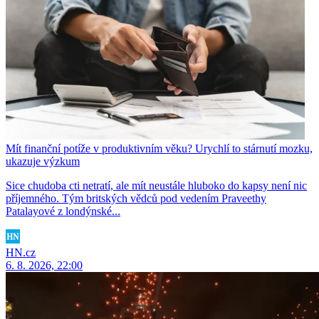
Mít finanční potíže v produktivním věku? Urychlí to stárnutí mozku,
ukazuje výzkum
Sice chudoba cti netratí, ale mít neustále hluboko do kapsy není nic
příjemného. Tým britských vědců pod vedením Praveethy
Patalayové z londýnské...
HN.cz
6. 8. 2026, 22:00