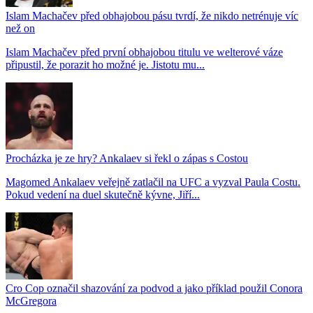
Islam Machačev před obhajobou pásu tvrdí, že nikdo netrénuje víc
než on
Islam Machačev před první obhajobou titulu ve welterové váze
připustil, že porazit ho možné je. Jistotu mu...
Procházka je ze hry? Ankalaev si řekl o zápas s Costou
Magomed Ankalaev veřejně zatlačil na UFC a vyzval Paula Costu.
Pokud vedení na duel skutečně kývne, Jiří...
Cro Cop označil shazování za podvod a jako příklad použil Conora
McGregora