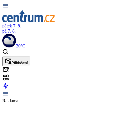
pátek 7. 8.
pá 7. 8.
20°C
Přihlášení
Reklama