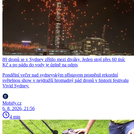
89 dronů se v Sydney zřítilo mezi diváky. Jeden stojí přes 60 tisíc
Kč a po pádu do vody je úplně na odpis
Pondělní večer nad sydneyským přístavem proměnil rekordní
světelnou show v nejdražší hromadný pád dronů v historii festivalu
Vivid Sydney.
Mobify.cz
6. 8. 2026, 21:56
4 min