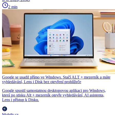
2 min
Google se usadil přímo ve Windows. Stačí ALT + mezerník a máte
vyhledávání, Lens i Disk bez otevření prohlížeče
Google spustil samostatnou desktopovou aplikaci pro Windows,
která po stisku Alt + mezerník otevře vyhledávání, AI asistenta,
Lens i přístup k Disku.
Mobify.cz