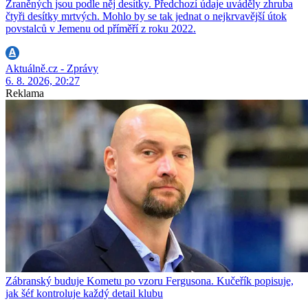
Zraněných jsou podle něj desítky. Předchozí údaje uváděly zhruba
čtyři desítky mrtvých. Mohlo by se tak jednat o nejkrvavější útok
povstalců v Jemenu od příměří z roku 2022.
Aktuálně.cz - Zprávy
6. 8. 2026, 20:27
Reklama
Zábranský buduje Kometu po vzoru Fergusona. Kučeřík popisuje,
jak šéf kontroluje každý detail klubu