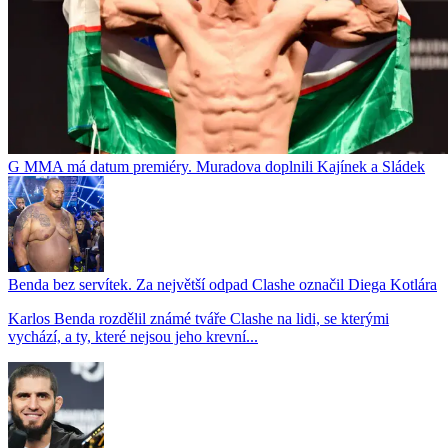
G MMA má datum premiéry. Muradova doplnili Kajínek a Sládek
Benda bez servítek. Za největší odpad Clashe označil Diega Kotlára
Karlos Benda rozdělil známé tváře Clashe na lidi, se kterými
vychází, a ty, které nejsou jeho krevní...