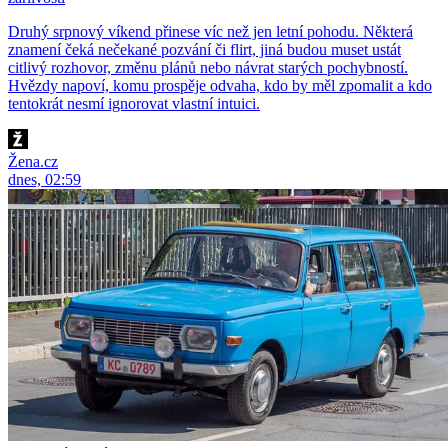
Druhý srpnový víkend přinese víc než jen letní pohodu. Některá
znamení čeká nečekané pozvání či flirt, jiná budou muset ustát
citlivý rozhovor, změnu plánů nebo návrat starých pochybností.
Hvězdy napoví, komu prospěje odvaha, kdo by měl zpomalit a kdo
tentokrát nesmí ignorovat vlastní intuici.
Žena.cz
dnes, 02:59