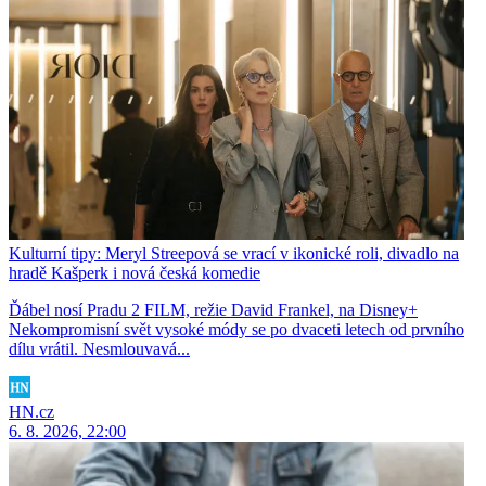
Kulturní tipy: Meryl Streepová se vrací v ikonické roli, divadlo na
hradě Kašperk i nová česká komedie
Ďábel nosí Pradu 2 FILM, režie David Frankel, na Disney+
Nekompromisní svět vysoké módy se po dvaceti letech od prvního
dílu vrátil. Nesmlouvavá...
HN.cz
6. 8. 2026, 22:00