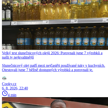
Velký test slunečnicových olejů 2026: Porovnali jsme 7 výrobků a
našli ty nejkvalitnější
Slunečnicový olej patří mezi nejčastěji používané tuky v kuchyních.
Otestovali jsme 7 běžně dostupných výrobků a porovnali je.
Cooky.cz
6. 8. 2026, 22:40
4 min