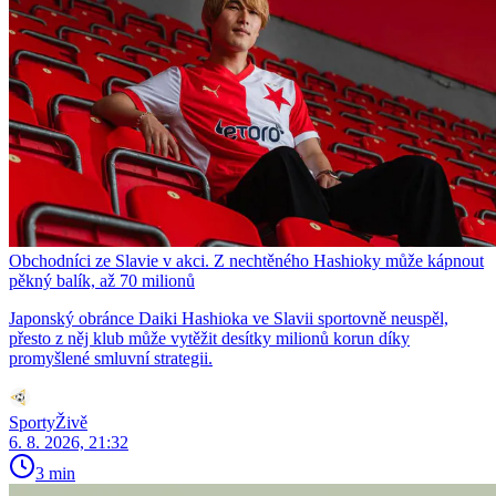
Obchodníci ze Slavie v akci. Z nechtěného Hashioky může kápnout
pěkný balík, až 70 milionů
Japonský obránce Daiki Hashioka ve Slavii sportovně neuspěl,
přesto z něj klub může vytěžit desítky milionů korun díky
promyšlené smluvní strategii.
SportyŽivě
6. 8. 2026, 21:32
3 min