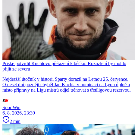
Priske potvrdil Kuchtovo přeřazení k béčku. Rozuzlení by mohlo
přijít ze severu
Nejdražší útočník v historii Sparty dorazil na Letnou 25. července.
O deset dní později chyběl Jan Kuchta v nominaci na Lyon úplně a
místo přípravy na Ligu mistrů odjel trénovat s třetiligovou rezervou.
SportWin
6. 8. 2026, 23:39
2 min