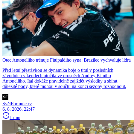
Otec Antonelliho trénuje Fittipaldiho syna: Brazilec vychvaluje lídra
Před letní přestávkou se dynamika boje o titul v posledních
závodních víkendech otočila ve prospěch Andrey Kimiho
Antonelliho. Ital dokáže pravidelně zajíždět výsledky a sbírat
důležité body, které mohou v součtu na konci sezony rozhodnout.
SvětFormule.cz
6. 8. 2026, 22:47
1 min