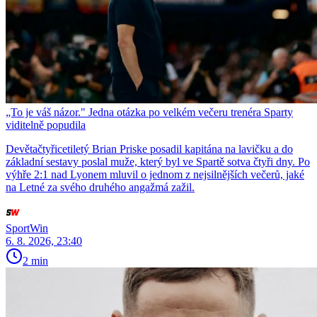
„To je váš názor." Jedna otázka po velkém večeru trenéra Sparty
viditelně popudila
Devětačtyřicetiletý Brian Priske posadil kapitána na lavičku a do
základní sestavy poslal muže, který byl ve Spartě sotva čtyři dny. Po
výhře 2:1 nad Lyonem mluvil o jednom z nejsilnějších večerů, jaké
na Letné za svého druhého angažmá zažil.
SportWin
6. 8. 2026, 23:40
2 min