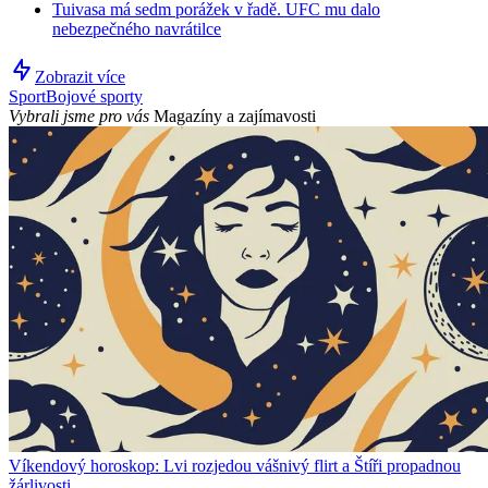
Tuivasa má sedm porážek v řadě. UFC mu dalo
nebezpečného navrátilce
Zobrazit více
Sport
Bojové sporty
Vybrali jsme pro vás
Magazíny a zajímavosti
Víkendový horoskop: Lvi rozjedou vášnivý flirt a Štíři propadnou
žárlivosti