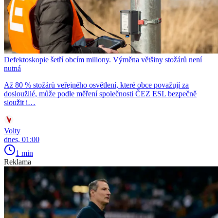
Defektoskopie šetří obcím miliony. Výměna většiny stožárů není
nutná
Až 80 % stožárů veřejného osvětlení, které obce považují za
dosloužilé, může podle měření společnosti ČEZ ESL bezpečně
sloužit i…
Volty
dnes, 01:00
1 min
Reklama