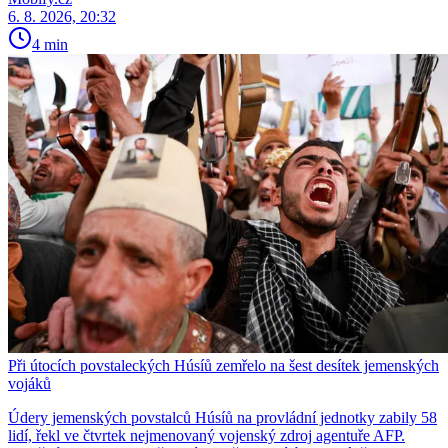
6. 8. 2026, 20:32
4 min
Při útocích povstaleckých Húsíů zemřelo na šest desítek jemenských
vojáků
Údery jemenských povstalců Húsíů na provládní jednotky zabily 58
lidí, řekl ve čtvrtek nejmenovaný vojenský zdroj agentuře AFP.