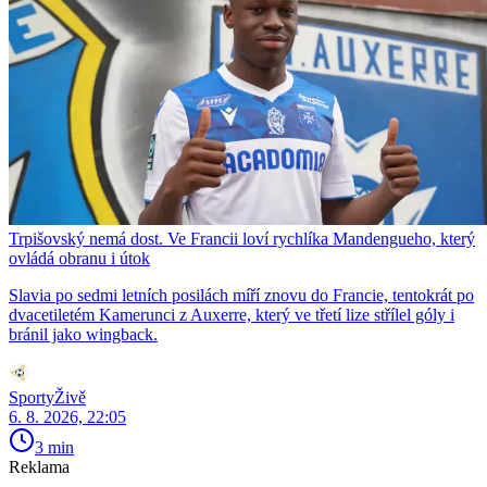
Trpišovský nemá dost. Ve Francii loví rychlíka Mandengueho, který
ovládá obranu i útok
Slavia po sedmi letních posilách míří znovu do Francie, tentokrát po
dvacetiletém Kamerunci z Auxerre, který ve třetí lize střílel góly i
bránil jako wingback.
SportyŽivě
6. 8. 2026, 22:05
3 min
Reklama