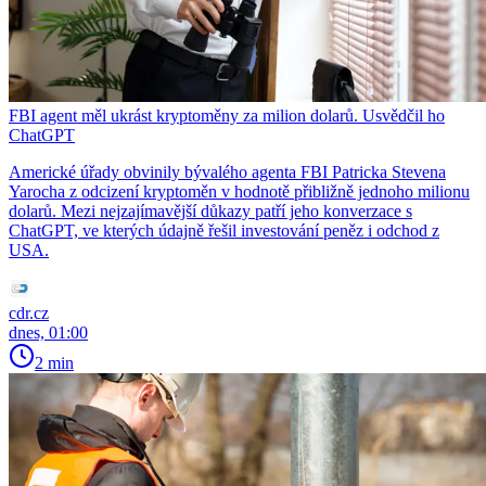
FBI agent měl ukrást kryptoměny za milion dolarů. Usvědčil ho
ChatGPT
Americké úřady obvinily bývalého agenta FBI Patricka Stevena
Yarocha z odcizení kryptoměn v hodnotě přibližně jednoho milionu
dolarů. Mezi nejzajímavější důkazy patří jeho konverzace s
ChatGPT, ve kterých údajně řešil investování peněz i odchod z
USA.
cdr.cz
dnes, 01:00
2 min