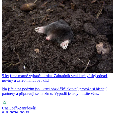
5 let jsme marně vyháněli krtka. Zahradník vzal kuchyňský odpad,
noviny a za 20 minut byl klid
Na jaře a na podzim jsou krtci obzvláště aktivní, protože si hledají
partnery a připravují se na zimu. Vypudit je tedy musíte včas.
Chalupáři-Zahrádkáři
6. 8. 2026, 20:45