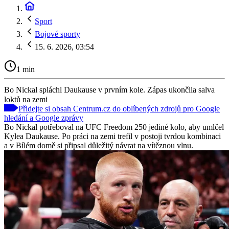
Sport
Bojové sporty
15. 6. 2026, 03:54
1 min
Bo Nickal spláchl Daukause v prvním kole. Zápas ukončila salva
loktů na zemi
Přidejte si obsah Centrum.cz do oblíbených zdrojů pro Google
hledání a Google zprávy
Bo Nickal potřeboval na UFC Freedom 250 jediné kolo, aby umlčel
Kylea Daukause. Po práci na zemi trefil v postoji tvrdou kombinaci
a v Bílém domě si připsal důležitý návrat na vítěznou vlnu.