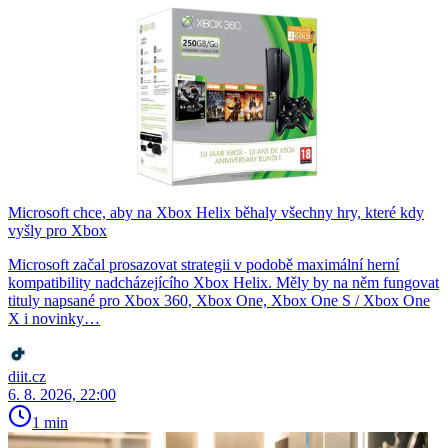
Microsoft chce, aby na Xbox Helix běhaly všechny hry, které kdy
vyšly pro Xbox
Microsoft začal prosazovat strategii v podobě maximální herní
kompatibility nadcházejícího Xbox Helix. Měly by na něm fungovat
tituly napsané pro Xbox 360, Xbox One, Xbox One S / Xbox One
X i novinky…
diit.cz
6. 8. 2026, 22:00
1 min