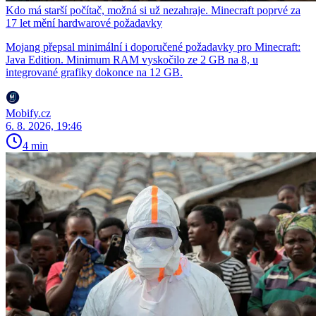
Kdo má starší počítač, možná si už nezahraje. Minecraft poprvé za
17 let mění hardwarové požadavky
Mojang přepsal minimální i doporučené požadavky pro Minecraft:
Java Edition. Minimum RAM vyskočilo ze 2 GB na 8, u
integrované grafiky dokonce na 12 GB.
Mobify.cz
6. 8. 2026, 19:46
4 min