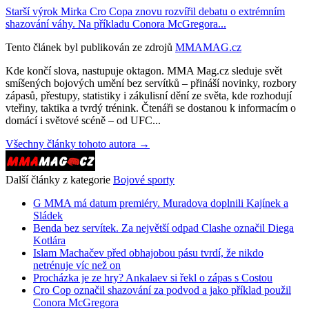
Starší výrok Mirka Cro Copa znovu rozvířil debatu o extrémním
shazování váhy. Na příkladu Conora McGregora...
Tento článek byl publikován ze zdrojů
MMAMAG.cz
Kde končí slova, nastupuje oktagon. MMA Mag.cz sleduje svět
smíšených bojových umění bez servítků – přináší novinky, rozbory
zápasů, přestupy, statistiky i zákulisní dění ze světa, kde rozhodují
vteřiny, taktika a tvrdý trénink. Čtenáři se dostanou k informacím o
domácí i světové scéně – od UFC...
Všechny články tohoto autora →
Další články z kategorie
Bojové sporty
G MMA má datum premiéry. Muradova doplnili Kajínek a
Sládek
Benda bez servítek. Za největší odpad Clashe označil Diega
Kotlára
Islam Machačev před obhajobou pásu tvrdí, že nikdo
netrénuje víc než on
Procházka je ze hry? Ankalaev si řekl o zápas s Costou
Cro Cop označil shazování za podvod a jako příklad použil
Conora McGregora