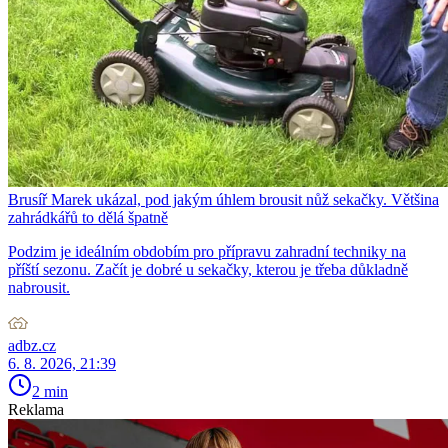
Brusíř Marek ukázal, pod jakým úhlem brousit nůž sekačky. Většina
zahrádkářů to dělá špatně
Podzim je ideálním obdobím pro přípravu zahradní techniky na
příští sezonu. Začít je dobré u sekačky, kterou je třeba důkladně
nabrousit.
adbz.cz
6. 8. 2026, 21:39
2 min
Reklama