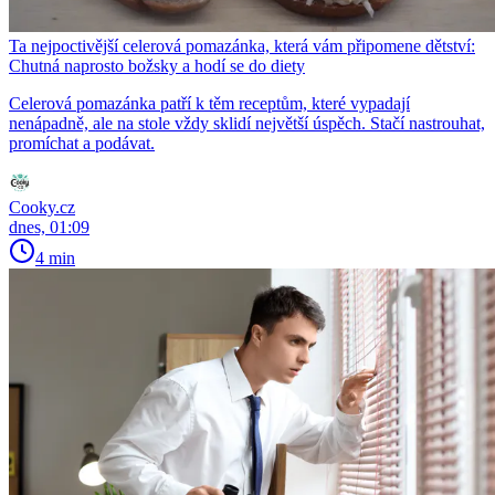
Ta nejpoctivější celerová pomazánka, která vám připomene dětství:
Chutná naprosto božsky a hodí se do diety
Celerová pomazánka patří k těm receptům, které vypadají
nenápadně, ale na stole vždy sklidí největší úspěch. Stačí nastrouhat,
promíchat a podávat.
Cooky.cz
dnes, 01:09
4 min