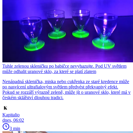
Tuhle zelenou skleničku po babičce nevyhazujte. Pod UV světlem
může odhalit uranové sklo, za které se platí zlatem
Nenápadná sklenička, miska nebo cukřenka ze staré kredence může
po nasvícení ultrafialovým světlem předvést překvapivý efekt.
Pokud se rozzáří výrazně zeleně, může jít o uranové sklo, které má v
českém sklářství dlouhou tradici.
Kapitalio
dnes, 06:02
3 min