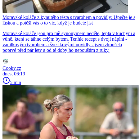
Moravské koláče z kynutého těsta s tvarohem a povidly: Upečte je s
láskou a potěší vás o to víc, když je budete jíst
Moravské koláče jsou pro mě synonymem neděle, tepla v kuchyni a
vůně, která se táhne celým bytem. Tenhle recept s dvojí náplní -
vanilkovým tvarohem a švestkovými povidly - jsem zkoušela
poprvé před pár lety a od té doby ho nepouštím z ruky.
Cooky.cz
dnes, 06:19
5 min