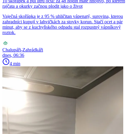
10 skořápek a půl litru octa: za 48 hodin máte hnojivo, po kterém
rajčata a okurky začnou plodit jako o život
Vaječná skořápka je z 95 % uhličitan vápenatý, surovina, kterou
zahradníci kupují v lahvičkách za stovky korun. Stačí ocet a pár
minut, aby se z kuchyňského odpadu stal rozpustný vápníkový
roztok.
Chalupáři-Zahrádkáři
dnes, 06:36
4 min