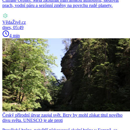
Climate Orbiter. Měla zkoumat marťanskou atmosféru, sledovat
prach, vodní páru a sezónní změny na povrchu rudé planety.
VědaŽivě.cz
dnes, 05:49
4 min
Český přírodní útvar zaujal svět. Brzy by mohl získat titul nového
divu světa. UNESCO je ale proti