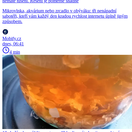
nemáte tušení. Řešení je poměrně snadné
Mikrovlnka, akvárium nebo zrcadlo v obýváku: tři nenápadní
sabotéři, kteří vám každý den kradou rychlost internetu úplně jiným
způsobem.
Mobify.cz
dnes, 06:41
4 min