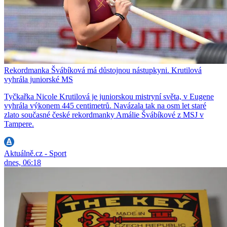
Rekordmanka Švábíková má důstojnou nástupkyni. Krutilová
vyhrála juniorské MS
Tyčkařka Nicole Krutilová je juniorskou mistryní světa, v Eugene
vyhrála výkonem 445 centimetrů. Navázala tak na osm let staré
zlato současné české rekordmanky Amálie Švábíkové z MSJ v
Tampere.
Aktuálně.cz - Sport
dnes, 06:18