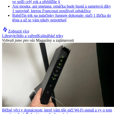
ve spíži celý rok a přehlížíte ji
Ani mouka, ani smetana: omáčka bude hustá a sametová díky
1 surovině, kterou Francouzi používají odjakživa
Babiččin trik na palačinky funguje dokonale: stačí 1 lžička do
těsta a už se vám nikdy nepotrhají
Zobrazit více
Lifestyle
Jídlo a vaření
Kulinářské triky
Vybrali jsme pro vás
Magazíny a zajímavosti
Běžné věci v domácnosti, které vám tiše ničí Wi-Fi signál a vy o tom