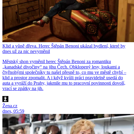
Klid a vůně dřeva. Herec Štěpán Benoni ukázal bydlení, které by
dnes už za nic nevyměnil
Městský shon vyměnil herec Štěpán Benoni za romantiku
„kanadské divočiny“ na jihu Čech. Obklopený lesy, loukami a
čtyřnohými společníky tu našel přesně to, co mu ve městě chybí –
klid a prostor zpomalit. A i když kvůli práci pravidelně usedá do
auta a vyráží do Prahy, jakmile mu to pracovní povinnosti dovolí,
vrací se zpátky na jih.
Žena.cz
dnes, 05:59