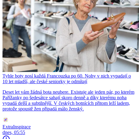
Tyhle boty nosí každá Francouzka po 60. Nohy v nich vypadají o
10 let mladší, ale české seniorky je odmítají
Deset let vám žádná bota neubere. Existuje ale jeden pár, po kterém
Pařížanky po šedesátce sahají skoro denně a díky kterému noha
vypadá delší a subtilnější. V českých botnících přitom leží ladem,
protože spoustě žen připadá málo ženský.
ExtraInspirace
dnes, 05:55