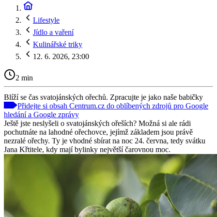
Lifestyle
Jídlo a vaření
Kulinářské triky
12. 6. 2026, 23:00
2 min
Blíží se čas svatojánských ořechů. Zpracujte je jako naše babičky
Přidejte si obsah Centrum.cz do oblíbených zdrojů pro Google
hledání a Google zprávy
Ještě jste neslyšeli o svatojánských ořeších? Možná si ale rádi
pochutnáte na lahodné ořechovce, jejímž základem jsou právě
nezralé ořechy. Ty je vhodné sbírat na noc 24. června, tedy svátku
Jana Křtitele, kdy mají bylinky největší čarovnou moc.