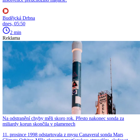
Budějcká Drbna
dnes, 05:50
2 min
Reklama
Na odstranění chyby měli skoro rok. Přesto nakonec sonda za
miliardy korun skončila v plamenech
11. prosince 1998 odstartovala z mysu Canaveral sonda Mars