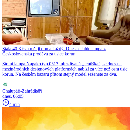
Stála 40 Kčs a měl ji doma každý. Dnes se tahle lampa z
Československa prodává za tisíce korun
Stolní lampa Napako typ 0513, přezdívaná „Jeptiška“, se dnes na
mezinárodních designových platformách nabízí za více než osm tisíc
korun. Na českém bazaru přitom stejný model seženete za dva.
Chalupáři-Zahrádkáři
dnes, 06:05
4 min