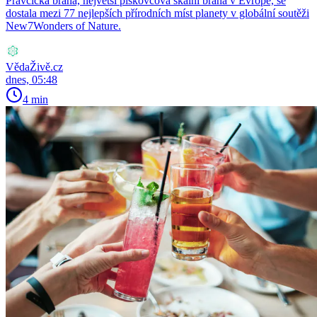
Pravčická brána, největší pískovcová skalní brána v Evropě, se
dostala mezi 77 nejlepších přírodních míst planety v globální soutěži
New7Wonders of Nature.
VědaŽivě.cz
dnes, 05:48
4 min