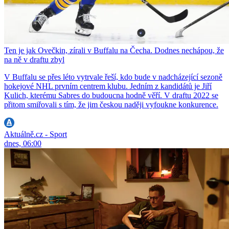
Ten je jak Ovečkin, zírali v Buffalu na Čecha. Dodnes nechápou, že
na ně v draftu zbyl
V Buffalu se přes léto vytrvale řeší, kdo bude v nadcházející sezoně
hokejové NHL prvním centrem klubu. Jedním z kandidátů je Jiří
Kulich, kterému Sabres do budoucna hodně věří. V draftu 2022 se
přitom smiřovali s tím, že jim českou naději vyfoukne konkurence.
Aktuálně.cz - Sport
dnes, 06:00