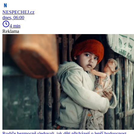
NESPECHEJ.cz
dnes, 06:00
4 min
Reklama
Rodiče bezmocně sledovali, jak děti přicházejí o lepší budoucnost.