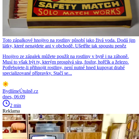
Toto zápalkové hnojivo na rostliny působí jako živá voda. Dodá jim
látky, které nenajdete ani v obchodě. Ušetříte tak spoustu peněz
Hnojivo ze zápalek můžete použít na rostliny v bytě i na záhoně.
Musí to však být ty, kterým prospívá síra, fosfor, hořčík a železo.
Potřebujete-li přihnojit rostliny, není nutné hned kupovat drahé
specializované přípravky. Stačí se...
BydlímeÚtulně.cz
dnes, 06:09
2 min
Reklama