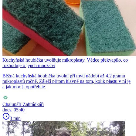
Kuchyňská houbička uvolňuje mikroplasty. Vědce překvapilo, co
rozhoduje o jejich množství
Běžná kuchyňská houbička uvolní při mytí nádobí až 4,2 gramu
mikroplastů ročně. Záleží přitom hlavně na tom, kolik plastu v ní je
a jak moc ji opotřebíte.
Chalupáři-Zahrádkáři
dnes, 05:40
3 min