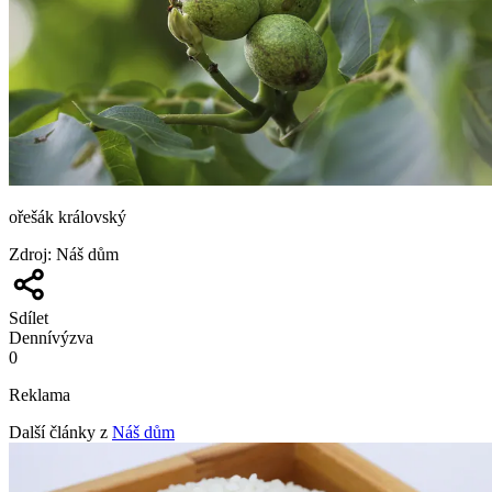
ořešák královský
Zdroj
:
Náš dům
Sdílet
Denní
výzva
0
Reklama
Další články z
Náš dům