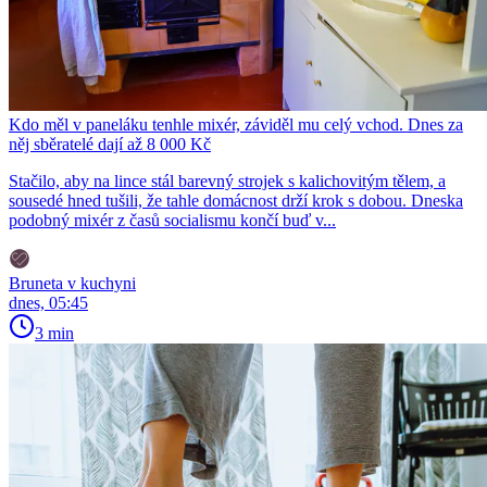
Kdo měl v paneláku tenhle mixér, záviděl mu celý vchod. Dnes za
něj sběratelé dají až 8 000 Kč
Stačilo, aby na lince stál barevný strojek s kalichovitým tělem, a
sousedé hned tušili, že tahle domácnost drží krok s dobou. Dneska
podobný mixér z časů socialismu končí buď v...
Bruneta v kuchyni
dnes, 05:45
3 min