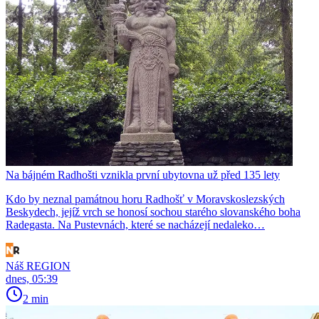
Na bájném Radhošti vznikla první ubytovna už před 135 lety
Kdo by neznal památnou horu Radhošť v Moravskoslezských
Beskydech, jejíž vrch se honosí sochou starého slovanského boha
Radegasta. Na Pustevnách, které se nacházejí nedaleko…
Náš REGION
dnes, 05:39
2 min