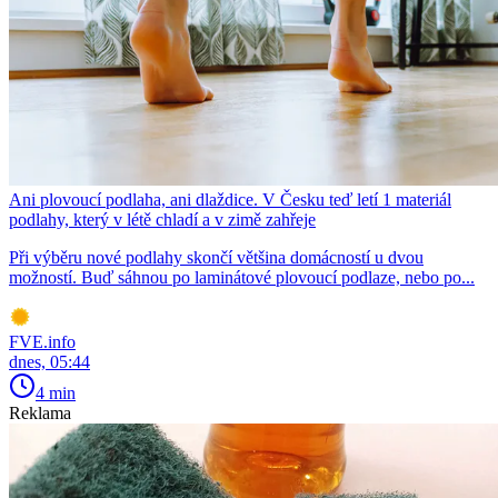
Ani plovoucí podlaha, ani dlaždice. V Česku teď letí 1 materiál
podlahy, který v létě chladí a v zimě zahřeje
Při výběru nové podlahy skončí většina domácností u dvou
možností. Buď sáhnou po laminátové plovoucí podlaze, nebo po...
FVE.info
dnes, 05:44
4 min
Reklama