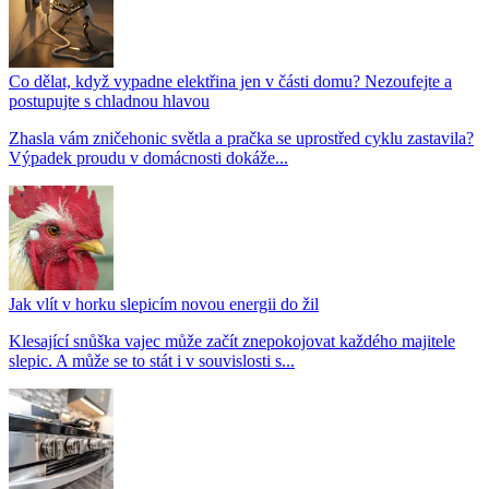
Co dělat, když vypadne elektřina jen v části domu? Nezoufejte a
postupujte s chladnou hlavou
Zhasla vám zničehonic světla a pračka se uprostřed cyklu zastavila?
Výpadek proudu v domácnosti dokáže...
Jak vlít v horku slepicím novou energii do žil
Klesající snůška vajec může začít znepokojovat každého majitele
slepic. A může se to stát i v souvislosti s...