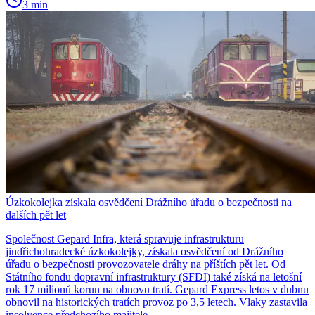
3 min
Úzkokolejka získala osvědčení Drážního úřadu o bezpečnosti na
dalších pět let
Společnost Gepard Infra, která spravuje infrastrukturu
jindřichohradecké úzkokolejky, získala osvědčení od Drážního
úřadu o bezpečnosti provozovatele dráhy na příštích pět let. Od
Státního fondu dopravní infrastruktury (SFDI) také získá na letošní
rok 17 milionů korun na obnovu tratí. Gepard Express letos v dubnu
obnovil na historických tratích provoz po 3,5 letech. Vlaky zastavila
insolvence předchozího majitele.