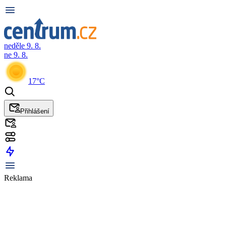
neděle 9. 8.
ne 9. 8.
17°C
Přihlášení
Reklama