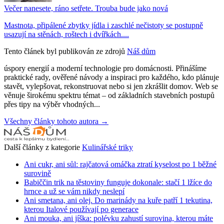
Večer nanesete, ráno setřete. Trouba bude jako nová
Mastnota, připálené zbytky jídla i zaschlé nečistoty se postupně
usazují na stěnách, roštech i dvířkách....
Tento článek byl publikován ze zdrojů
Náš dům
úspory energií a moderní technologie pro domácnosti. Přinášíme
praktické rady, ověřené návody a inspiraci pro každého, kdo plánuje
stavět, vylepšovat, rekonstruovat nebo si jen zkrášlit domov. Web se
věnuje širokému spektru témat – od základních stavebních postupů
přes tipy na výběr vhodných...
Všechny články tohoto autora →
Další články z kategorie
Kulinářské triky
Ani cukr, ani sůl: rajčatová omáčka ztratí kyselost po 1 běžné
surovině
Babiččin trik na těstoviny funguje dokonale: stačí 1 lžíce do
hrnce a už se vám nikdy neslepí
Ani smetana, ani olej. Do marinády na kuře patří 1 tekutina,
kterou Italové používají po generace
Ani mouka, ani jíška: polévku zahustí surovina, kterou máte