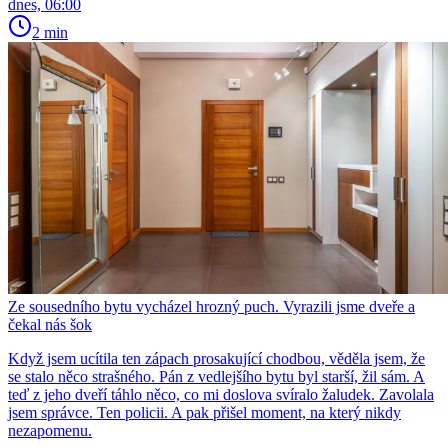
dnes, 06:00
2 min
Ze sousedního bytu vycházel hrozný puch. Vyrazili jsme dveře a
čekal nás šok
Když jsem ucítila ten zápach prosakující chodbou, věděla jsem, že
se stalo něco strašného. Pán z vedlejšího bytu byl starší, žil sám. A
teď z jeho dveří táhlo něco, co mi doslova svíralo žaludek. Zavolala
jsem správce. Ten policii. A pak přišel moment, na který nikdy
nezapomenu.