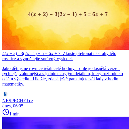
4(x + 2) - 3(2x - 1) + 5 = 6x + 7: Zkuste překonat nástrahy této
rovnice a vypočítejte správný výsledek
Jako děti jsme rovnice řešili celé hodiny. Tohle je dospělá verze -
rychlejší, záludnější a s jedním skrytým detailem, který rozhodne o
celém výsledku. Ukažte, zda si ještě pamatujete základy z hodin
matematiky.
NESPECHEJ.cz
dnes, 06:05
1 min