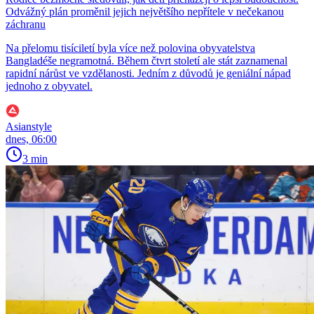
Odvážný plán proměnil jejich největšího nepřítele v nečekanou
záchranu
Na přelomu tisíciletí byla více než polovina obyvatelstva
Bangladéše negramotná. Během čtvrt století ale stát zaznamenal
rapidní nárůst ve vzdělanosti. Jedním z důvodů je geniální nápad
jednoho z obyvatel.
Asianstyle
dnes, 06:00
3 min