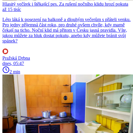
Hlasitý večírek i štěkající pes. Za rušení nočního klidu hrozí pokuta
až 15 tisíc
Léto láká k posezení na balkoně a dlouhým večerům s přáteli venku.
Pro jedny příjemná část roku, pro druhé ovšem chvíle, kdy marně
čekají na ticho. Noční klid má přitom v Česku jasná pravidla. Víte,
jakou můžete za hluk dostat pokutu, anebo kdy můžete bránit svůj
spánek?
Pražská Drbna
dnes, 05:47
2 min