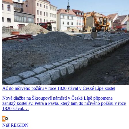
Až do ničivého požáru v roce 1820 stával v České Lípě kostel
Nová dlažba na Škroupově náměstí v České Lípě připomene
zaniklý kostel sv. Petra a Pavla, který tam do ničivého požáru v roce
1820 stával.…
Náš REGION