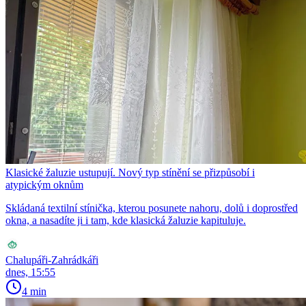
Klasické žaluzie ustupují. Nový typ stínění se přizpůsobí i
atypickým oknům
Skládaná textilní stínička, kterou posunete nahoru, dolů i doprostřed
okna, a nasadíte ji i tam, kde klasická žaluzie kapituluje.
Chalupáři-Zahrádkáři
dnes, 15:55
4 min