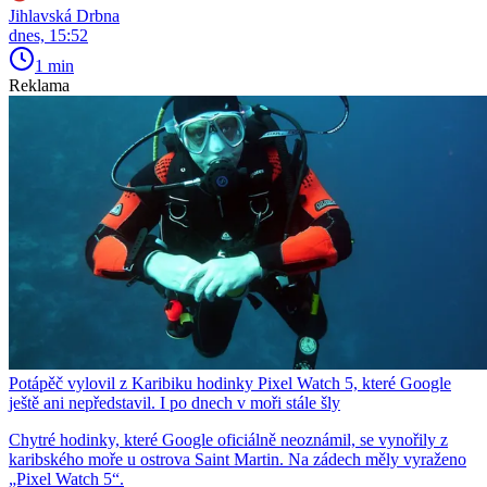
Jihlavská Drbna
dnes, 15:52
1 min
Reklama
Potápěč vylovil z Karibiku hodinky Pixel Watch 5, které Google
ještě ani nepředstavil. I po dnech v moři stále šly
Chytré hodinky, které Google oficiálně neoznámil, se vynořily z
karibského moře u ostrova Saint Martin. Na zádech měly vyraženo
„Pixel Watch 5“.