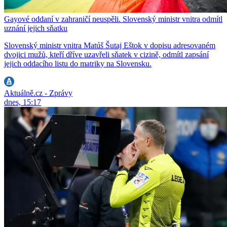
Gayové oddaní v zahraničí neuspěli. Slovenský ministr vnitra odmítl
uznání jejich sňatku
Slovenský ministr vnitra Matúš Šutaj Eštok v dopisu adresovaném
dvojici mužů, kteří dříve uzavřeli sňatek v cizině, odmítl zapsání
jejich oddacího listu do matriky na Slovensku.
Aktuálně.cz - Zprávy
dnes, 15:17