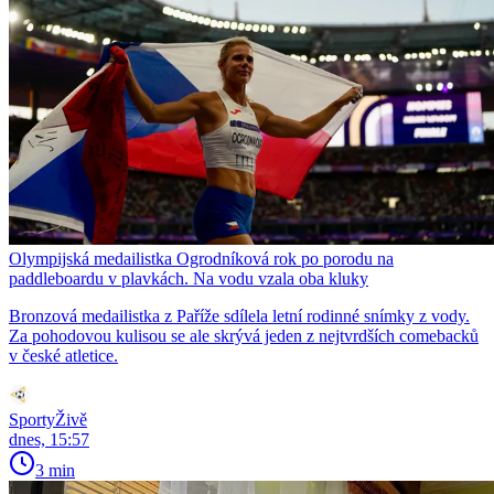
Olympijská medailistka Ogrodníková rok po porodu na
paddleboardu v plavkách. Na vodu vzala oba kluky
Bronzová medailistka z Paříže sdílela letní rodinné snímky z vody.
Za pohodovou kulisou se ale skrývá jeden z nejtvrdších comebacků
v české atletice.
SportyŽivě
dnes, 15:57
3 min