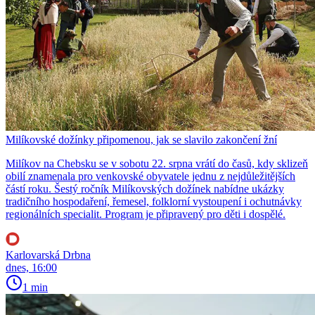
Milíkovské dožínky připomenou, jak se slavilo zakončení žní
Milíkov na Chebsku se v sobotu 22. srpna vrátí do časů, kdy sklizeň
obilí znamenala pro venkovské obyvatele jednu z nejdůležitějších
částí roku. Šestý ročník Milíkovských dožínek nabídne ukázky
tradičního hospodaření, řemesel, folklorní vystoupení i ochutnávky
regionálních specialit. Program je připravený pro děti i dospělé.
Karlovarská Drbna
dnes, 16:00
1 min