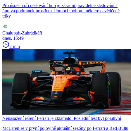
Pro úspěch při pěstování hub je zásadní pravidelné sledování a
úprava podmínek prostředí. Pomoci mohou i některé osvědčené
triky.
Chalupáři-Zahrádkáři
dnes, 15:49
2 min
Nenasazení řešení Ferrari je zklamalo: Poslední test byl pozitivní
McLaren se v první polovině aktuální sezóny po Ferrari a Red Bullu