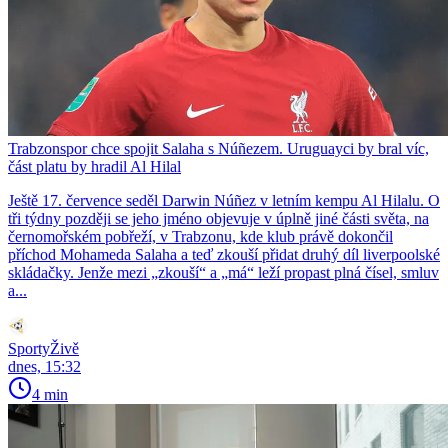
Trabzonspor chce spojit Salaha s Núñezem. Uruguayci by bral víc,
část platu by hradil Al Hilal
Ještě 17. července seděl Darwin Núñez v letním kempu Al Hilalu. O
tři týdny později se jeho jméno objevuje v úplně jiné části světa, na
černomořském pobřeží, v Trabzonu, kde klub právě dokončil
příchod Mohameda Salaha a teď zkouší přidat druhý díl liverpoolské
skládačky. Jenže mezi „zkouší“ a „má“ leží propast plná čísel, smluv
a...
SportyŽivě
dnes, 15:32
4 min