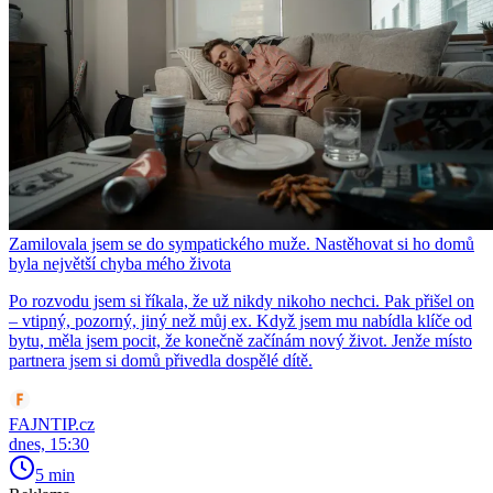
Zamilovala jsem se do sympatického muže. Nastěhovat si ho domů
byla největší chyba mého života
Po rozvodu jsem si říkala, že už nikdy nikoho nechci. Pak přišel on
– vtipný, pozorný, jiný než můj ex. Když jsem mu nabídla klíče od
bytu, měla jsem pocit, že konečně začínám nový život. Jenže místo
partnera jsem si domů přivedla dospělé dítě.
FAJNTIP.cz
dnes, 15:30
5 min