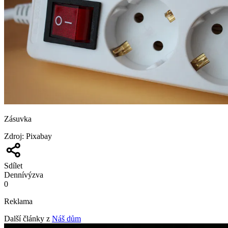
Zásuvka
Zdroj
:
Pixabay
Sdílet
Denní
výzva
0
Reklama
Další články z
Náš dům