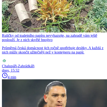
Ruličky od toaletního papíru nevyhazujte, na zahradě vám ještě
poslouží. Je z nich skvělé hnojivo
Průměrná česká domácnost jich ročně spotřebuje desítky. A každá z
nich může skončit užitečněji než v kontejneru na papír.
Chalupáři-Zahrádkáři
dnes, 15:32
4 min