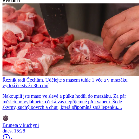
Reklama
Řezník radí Čechům. Udělejte s masem tuhle 1 věc a v mrazáku
vydrží čerstvé i 365 dní
Nakoupili jste maso ve slevě a půlku hodili do mrazáku. Za pár
měsíců ho vytáhnete a čeká vás nepříjemné překvapení. Šedé
skvrny, suchý povrch a chuť, která připomíná spíš lepenku....
Bruneta v kuchyni
dnes, 15:28