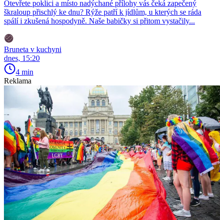
Otevřete poklici a místo nadýchané přílohy vás čeká zapečený
škraloup přischlý ke dnu? Rýže patří k jídlům, u kterých se ráda
spálí i zkušená hospodyně. Naše babičky si přitom vystačily...
Bruneta v kuchyni
dnes, 15:20
4 min
Reklama