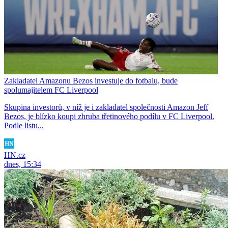
Zakladatel Amazonu Bezos investuje do fotbalu, bude
spolumajitelem FC Liverpool
Skupina investorů, v níž je i zakladatel společnosti Amazon Jeff
Bezos, je blízko koupi zhruba třetinového podílu v FC Liverpool.
Podle listu...
HN.cz
dnes, 15:34