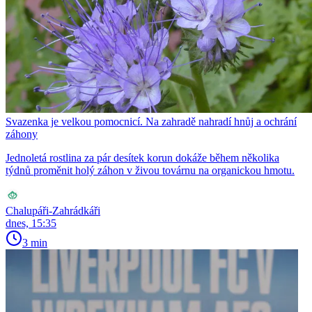
Svazenka je velkou pomocnicí. Na zahradě nahradí hnůj a ochrání
záhony
Jednoletá rostlina za pár desítek korun dokáže během několika
týdnů proměnit holý záhon v živou továrnu na organickou hmotu.
Chalupáři-Zahrádkáři
dnes, 15:35
3 min