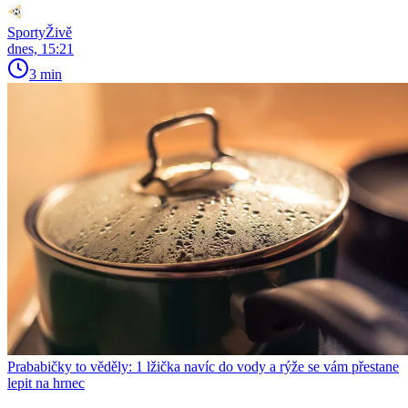
SportyŽivě
dnes, 15:21
3 min
Prababičky to věděly: 1 lžička navíc do vody a rýže se vám přestane
lepit na hrnec