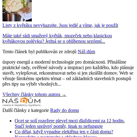
Listy z květáku nevyhazujte. Jsou jedlé a víme, jak je použít
Máte také rádi smažený květák, mozeček nebo klasickou
květákovou polévku? Jedná se o oblíbenou sezónní...
Tento článek byl publikován ze zdrojů
Náš dům
úspory energií a moderní technologie pro domácnosti. Přinášíme
praktické rady, ověřené návody a inspiraci pro každého, kdo plánuje
stavět, vylepšovat, rekonstruovat nebo si jen zkrášlit domov. Web se
věnuje širokému spektru témat – od základních stavebních postupů
přes tipy na výběr vhodných...
Všechny články tohoto autora →
Další články z kategorie
Rady do domu
Ocet se solí rozežere plevel mezi dlaždicemi za 12 hodin.
Stačí jeden správný poměr, jinak to nefunguje
Co dělat, když vypadne elektřina jen v části domu?