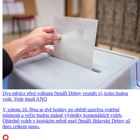
Dva měsíce před volbami čtenáři Drbny vesměs ví, koho budou
volit. Vede hnutí ANO
V sobotu 10. října se dvě hodiny po obědě uzavřou volební
místnosti a večer budou známé výsledky komunálních voleb.
Ohledně voleb v krajském městě mají čtenáři Jihlavské Drbny už
dnes celkem jasno.