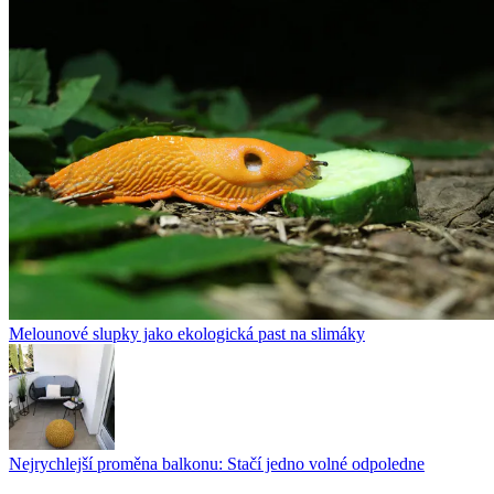
Melounové slupky jako ekologická past na slimáky
Nejrychlejší proměna balkonu: Stačí jedno volné odpoledne