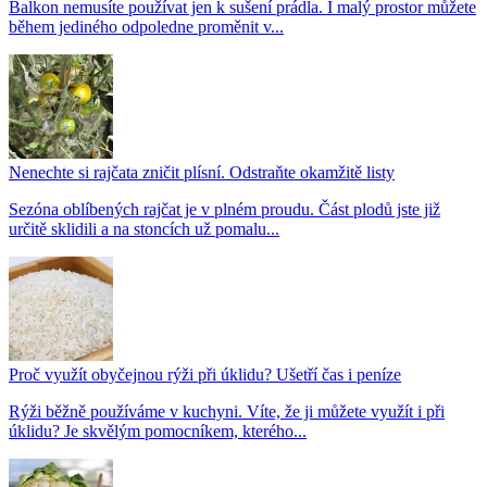
Balkon nemusíte používat jen k sušení prádla. I malý prostor můžete
během jediného odpoledne proměnit v...
Nenechte si rajčata zničit plísní. Odstraňte okamžitě listy
Sezóna oblíbených rajčat je v plném proudu. Část plodů jste již
určitě sklidili a na stoncích už pomalu...
Proč využít obyčejnou rýži při úklidu? Ušetří čas i peníze
Rýži běžně používáme v kuchyni. Víte, že ji můžete využít i při
úklidu? Je skvělým pomocníkem, kterého...