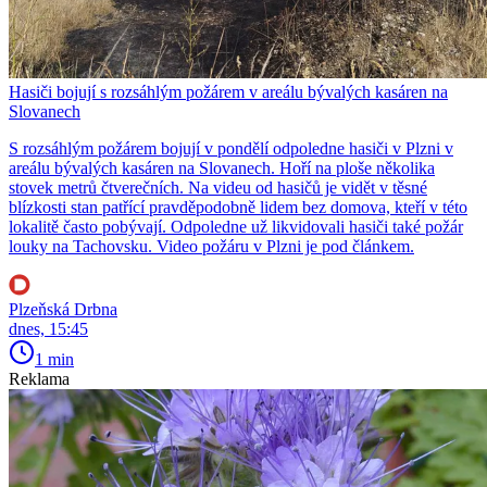
Hasiči bojují s rozsáhlým požárem v areálu bývalých kasáren na
Slovanech
S rozsáhlým požárem bojují v pondělí odpoledne hasiči v Plzni v
areálu bývalých kasáren na Slovanech. Hoří na ploše několika
stovek metrů čtverečních. Na videu od hasičů je vidět v těsné
blízkosti stan patřící pravděpodobně lidem bez domova, kteří v této
lokalitě často pobývají. Odpoledne už likvidovali hasiči také požár
louky na Tachovsku. Video požáru v Plzni je pod článkem.
Plzeňská Drbna
dnes, 15:45
1 min
Reklama