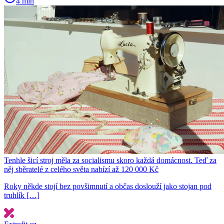
4 min
Tenhle šicí stroj měla za socialismu skoro každá domácnost. Teď za
něj sběratelé z celého světa nabízí až 120 000 Kč
Roky někde stojí bez povšimnutí a občas doslouží jako stojan pod
truhlík […]