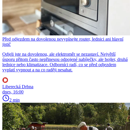
Před odjezdem na dovolenou nevypínejte router, lednici ani hlavní
jistič
Odjeli jste na dovolenou, ale elektroměr se nezastaví. Největší
úsporu přitom často nepřinesou odpojené nabíječky, ale bojler, druhá
lednice nebo klimatizace. Odborníci radí, co se před odjezdem
vyplatí vypnout a na co raději nesahat.
Liberecká Drbna
dnes, 16:00
2 min