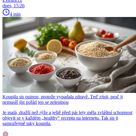
Extrafit.cz
dnes, 15:26
4 min
Koupila sis quinou, protože vypadala zdravě. Teď zjisti, proč ji
nemusíš jíst pořád jen se zeleninou
Je malá, dražší než rýže a ještě před pár lety měla zvláštní schopnost
objevit se v každém „healthy“ receptu na internetu. Tak sis ji
samozřejmě taky koupila.