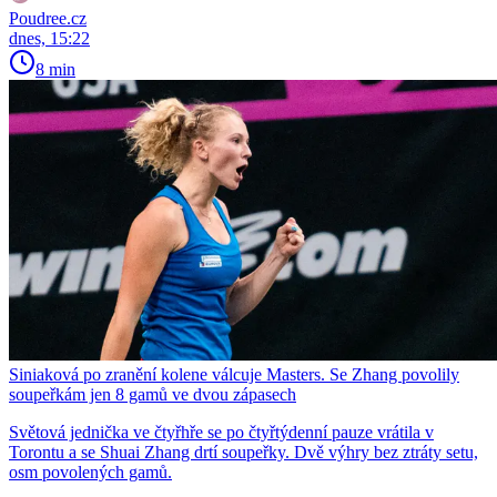
Poudree.cz
dnes, 15:22
8 min
Siniaková po zranění kolene válcuje Masters. Se Zhang povolily
soupeřkám jen 8 gamů ve dvou zápasech
Světová jednička ve čtyřhře se po čtyřtýdenní pauze vrátila v
Torontu a se Shuai Zhang drtí soupeřky. Dvě výhry bez ztráty setu,
osm povolených gamů.