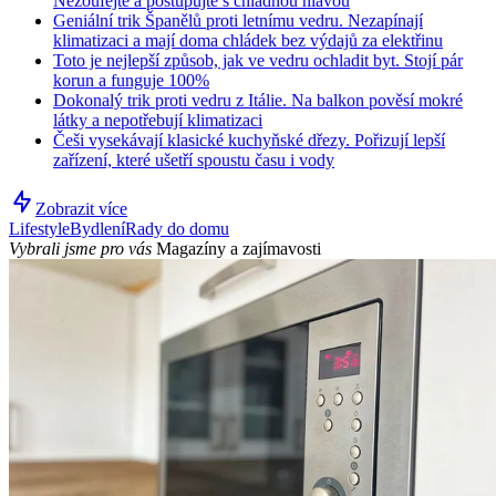
Nezoufejte a postupujte s chladnou hlavou
Geniální trik Španělů proti letnímu vedru. Nezapínají
klimatizaci a mají doma chládek bez výdajů za elektřinu
Toto je nejlepší způsob, jak ve vedru ochladit byt. Stojí pár
korun a funguje 100%
Dokonalý trik proti vedru z Itálie. Na balkon pověsí mokré
látky a nepotřebují klimatizaci
Češi vysekávají klasické kuchyňské dřezy. Pořizují lepší
zařízení, které ušetří spoustu času i vody
Zobrazit více
Lifestyle
Bydlení
Rady do domu
Vybrali jsme pro vás
Magazíny a zajímavosti