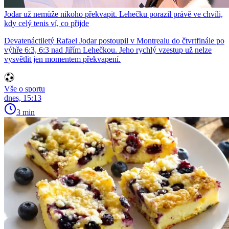
Jodar už nemůže nikoho překvapit. Lehečku porazil právě ve chvíli,
kdy celý tenis ví, co přijde
Devatenáctiletý Rafael Jodar postoupil v Montrealu do čtvrtfinále po
výhře 6:3, 6:3 nad Jiřím Lehečkou. Jeho rychlý vzestup už nelze
vysvětlit jen momentem překvapení.
Vše o sportu
dnes, 15:13
3 min