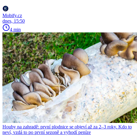
Mobify.cz
dnes, 15:50
4 min
Houby na zahradě: první plodnice se objeví až za 2–3 roky. Kdo to
neví, vzdá to po první sezoně a vyhodí peníze