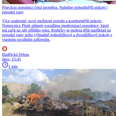
Píseckou porodnici čeká proměna. Nabídne pohodlnější pokoje i
porodní vany
Více soukromí, nové možnosti porodu a komfortnější pokoje.
Nemocnice Písek plánuje rozsáhlou modernizaci porodnice, která
má začít na jaře příštího roku. Rodičky se mohou těšit například na
porodní vany nebo výhradně jednolůžkové a dvoulůžkové pokoje s
vlastním sociálním zařízením.
Budějcká Drbna
dnes, 15:45
1 min