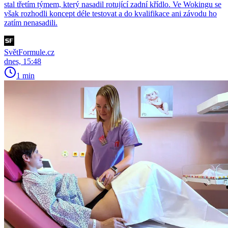
stal třetím týmem, který nasadil rotující zadní křídlo. Ve Wokingu se
však rozhodli koncept déle testovat a do kvalifikace ani závodu ho
zatím nenasadili.
SvětFormule.cz
dnes, 15:48
1 min