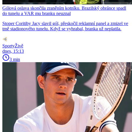
Gólová oslava skončila zraněním kotníku. Brazilský obránce spadl
do tunelu a VAR mu branku neuznal
Stoper Coritiby Jacy slavil gól, přeskočil reklamní panel a zmizel ve
tmě stadionového tunelu. Když se vyhrabal, branka už neplatila.
SportyŽivě
dnes, 15:13
3 min