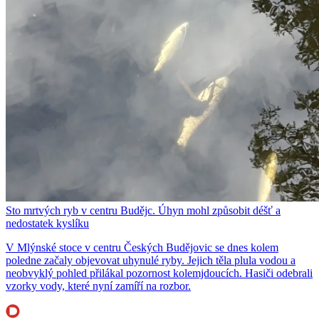
Sto mrtvých ryb v centru Budějc. Úhyn mohl způsobit déšť a
nedostatek kyslíku
V Mlýnské stoce v centru Českých Budějovic se dnes kolem
poledne začaly objevovat uhynulé ryby. Jejich těla plula vodou a
neobvyklý pohled přilákal pozornost kolemjdoucích. Hasiči odebrali
vzorky vody, které nyní zamíří na rozbor.