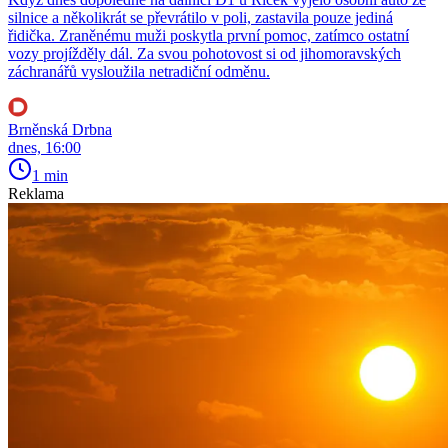
silnice a několikrát se převrátilo v poli, zastavila pouze jediná
řidička. Zraněnému muži poskytla první pomoc, zatímco ostatní
vozy projížděly dál. Za svou pohotovost si od jihomoravských
záchranářů vysloužila netradiční odměnu.
Brněnská Drbna
dnes, 16:00
1 min
Reklama