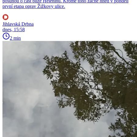
posunou o část blíže Helenínu. Kromě toho začne hned v pondělí
první etapa oprav Žižkovy ulice.
Jihlavská Drbna
dnes, 15:58
2 min