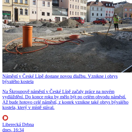
Náměstí v České Lípě dostane novou dlažbu. Vznikne i obrys
bývalého kostela
Na Škroupově náměstí v České Lípě začaly práce na novém
vydláždění. Do konce roku by mělo být po celém obvodu náměstí.
Až bude hotovo celé náměstí, z kostek vznikne také obrys bývalého
kostela, který v místě stával.
Liberecká Drbna
dnes, 16:34