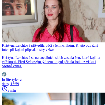
Kristýna Leichtová přitvrdila vůči všem kritikům: K této odvážné
fotce při kojení připsala ostrý vzkaz
Kristýna Leichtová se na sociálních sítích zastala žen, které kojí na
veřejnosti. Před Světovým týdnem kojení přidala fotku z vlaku i
osobní vzkaz.
In-lifestyle.cz
dnes, 15:59
3 min