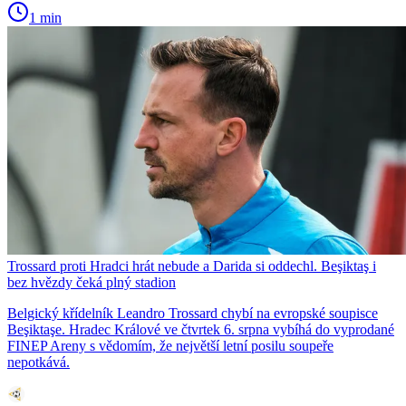
1 min
Trossard proti Hradci hrát nebude a Darida si oddechl. Beşiktaş i
bez hvězdy čeká plný stadion
Belgický křídelník Leandro Trossard chybí na evropské soupisce
Beşiktaşe. Hradec Králové ve čtvrtek 6. srpna vybíhá do vyprodané
FINEP Areny s vědomím, že největší letní posilu soupeře
nepotkává.