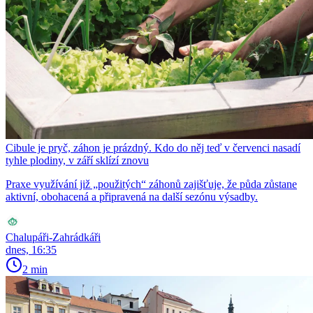
Cibule je pryč, záhon je prázdný. Kdo do něj teď v červenci nasadí
tyhle plodiny, v září sklízí znovu
Praxe využívání již „použitých“ záhonů zajišťuje, že půda zůstane
aktivní, obohacená a připravená na další sezónu výsadby.
Chalupáři-Zahrádkáři
dnes, 16:35
2 min