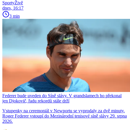
SportyŽivě
dnes, 16:17
3 min
Federer bude uveden do Síně slávy. V grandslamech ho překonal
jen Djokovič, řadu rekordů stále drží
Vstupenky na ceremoniál v Newportu se vyprodaly za dvě minuty.
Roger Federer vstoupí do Mezinárodní tenisové síně slávy 29. srpna
2026.