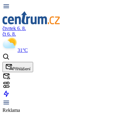
čtvrtek 6. 8.
čt 6. 8.
31°C
Přihlášení
Reklama