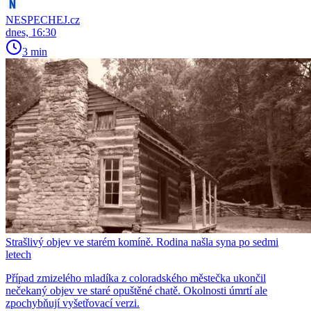
NESPECHEJ.cz
dnes, 16:30
3 min
Strašlivý objev ve starém komíně. Rodina našla syna po sedmi
letech
Případ zmizelého mladíka z coloradského městečka ukončil
nečekaný objev ve staré opuštěné chatě. Okolnosti úmrtí ale
zpochybňují vyšetřovací verzi.