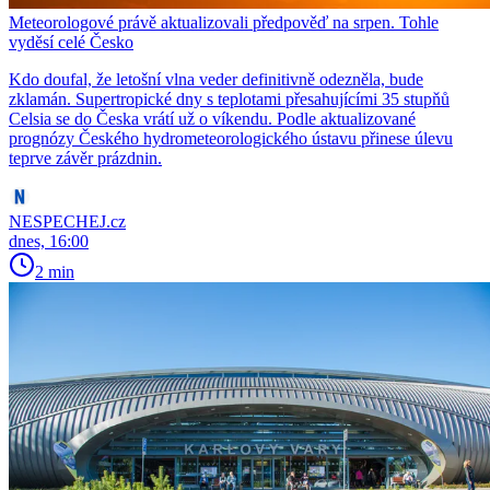
Meteorologové právě aktualizovali předpověď na srpen. Tohle
vyděsí celé Česko
Kdo doufal, že letošní vlna veder definitivně odezněla, bude
zklamán. Supertropické dny s teplotami přesahujícími 35 stupňů
Celsia se do Česka vrátí už o víkendu. Podle aktualizované
prognózy Českého hydrometeorologického ústavu přinese úlevu
teprve závěr prázdnin.
NESPECHEJ.cz
dnes, 16:00
2 min