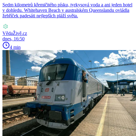
Sedm kilometrů křemičitého písku, tyrkysová voda a ani jeden hotel
v dohledu. Whitehaven Beach v australském Queenslandu ovládla
žebříček padesáti nejlepších pláží světa.
VědaŽivě.cz
dnes, 16:50
4 min