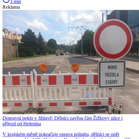
3 min
Reklama
Dopravní peklo v Jihlavě: Dělníci zavřou část Žižkovy ulice i
příjezd od Helenína
V krajském městě pokračuje oprava průtahu, dělníci se opět