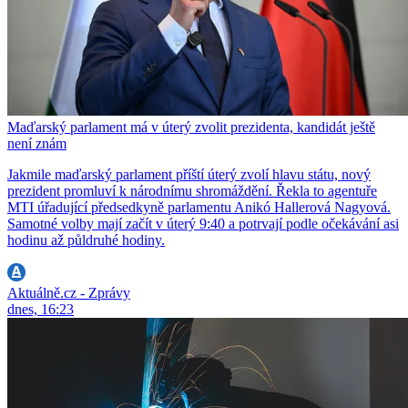
Maďarský parlament má v úterý zvolit prezidenta, kandidát ještě
není znám
Jakmile maďarský parlament příští úterý zvolí hlavu státu, nový
prezident promluví k národnímu shromáždění. Řekla to agentuře
MTI úřadující předsedkyně parlamentu Anikó Hallerová Nagyová.
Samotné volby mají začít v úterý 9:40 a potrvají podle očekávání asi
hodinu až půldruhé hodiny.
Aktuálně.cz - Zprávy
dnes, 16:23