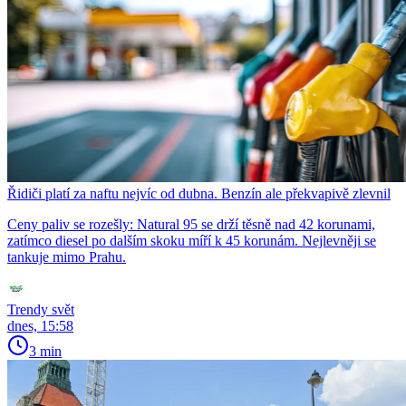
Řidiči platí za naftu nejvíc od dubna. Benzín ale překvapivě zlevnil
Ceny paliv se rozešly: Natural 95 se drží těsně nad 42 korunami,
zatímco diesel po dalším skoku míří k 45 korunám. Nejlevněji se
tankuje mimo Prahu.
Trendy svět
dnes, 15:58
3 min