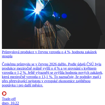
Průmyslová produkce v červnu vzrostla o 4 %, hodnota zakázek
stoupla
Českému průmyslu se v červnu 2026 dařilo. Podle údajů ČSÚ byla
produkce meziročně reálně vyšší o 4 % a ve srovnání s květnem
vzrostla o 1,2 %. Ještě výrazněji se zvýšila hodnota nových zakázek,
která meziročně vzrostla o 13,1 %. To naznačuje, že podniky mají i
přes přetrvávající nejistotu v evropské ekonomice zajištěnou
poptávku i pro další měsíce.
Trade-off
dnes, 16:22