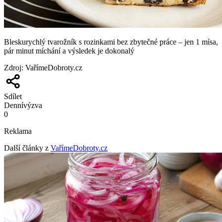
Bleskurychlý tvarožník s rozinkami bez zbytečné práce – jen 1 mísa,
pár minut míchání a výsledek je dokonalý
Zdroj
:
VařímeDobroty.cz
Sdílet
Denní
výzva
0
Reklama
Další články z
VařímeDobroty.cz