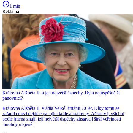
1 min
Reklama
Královna Alžběta II. a její největší úspěchy. Byla nejúspěšnější
panovnicí?
Královna Alžběta II. vládla Velké Británii 70 let. Díky tomu se
zařadila mezi nejdéle panující krále a královny. Ačkoliv ji všichni
podle jména znají, její největší úspěchy zůstávají širší veřejnosti
mnohdy utajené.