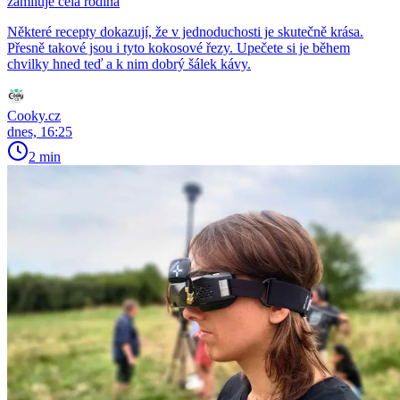
zamiluje celá rodina
Některé recepty dokazují, že v jednoduchosti je skutečně krása.
Přesně takové jsou i tyto kokosové řezy. Upečete si je během
chvilky hned teď a k nim dobrý šálek kávy.
Cooky.cz
dnes, 16:25
2 min