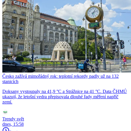
Česko zažívá mimořádný rok: teplotní rekordy padly už na 132
stanicích
Doksany vystoupaly na 41,9 °C a Strážnice na 41 °C. Data ČHMÚ
ukazují, že letošní vedra přepisovala dlouhé řady měření napříč
zemí.
Trendy svět
dnes, 15:58