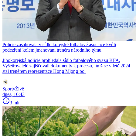
Policie zasahovala v sídle korejské fotbalové asociace kvůli
podezření kolem jmenování trenéra národního týmu
Jihokorejská policie prohledala sídlo fotbalového svazu KFA.
Vyšetřovatelé zajišťovali dokumenty k procesu, jímž se v létě 2024
stal trenérem reprezentace Hong Mjong-po.
SportyŽivě
dnes, 16:43
3 min