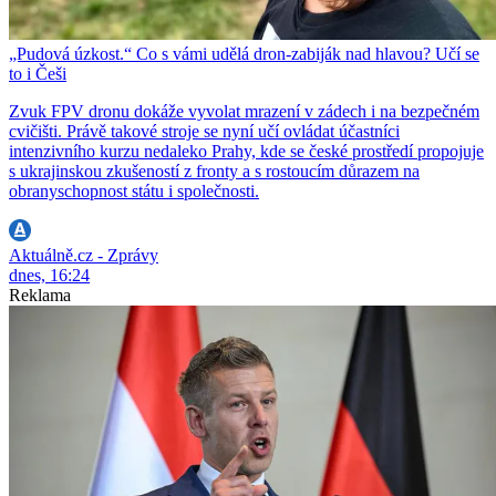
„Pudová úzkost.“ Co s vámi udělá dron-zabiják nad hlavou? Učí se
to i Češi
Zvuk FPV dronu dokáže vyvolat mrazení v zádech i na bezpečném
cvičišti. Právě takové stroje se nyní učí ovládat účastníci
intenzivního kurzu nedaleko Prahy, kde se české prostředí propojuje
s ukrajinskou zkušeností z fronty a s rostoucím důrazem na
obranyschopnost státu i společnosti.
Aktuálně.cz - Zprávy
dnes, 16:24
Reklama