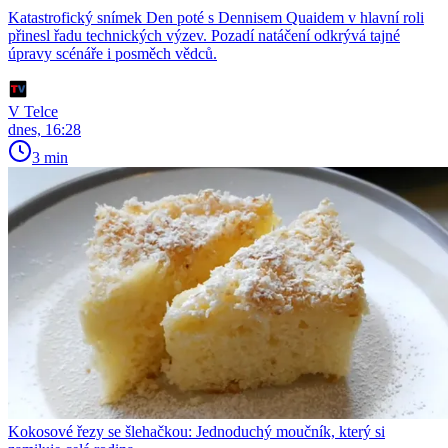
Katastrofický snímek Den poté s Dennisem Quaidem v hlavní roli
přinesl řadu technických výzev. Pozadí natáčení odkrývá tajné
úpravy scénáře i posměch vědců.
V Telce
dnes, 16:28
3 min
Kokosové řezy se šlehačkou: Jednoduchý moučník, který si