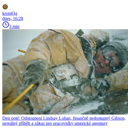
kroniQa
dnes, 16:28
3 min
Den poté: Odstoupení Lindsay Lohan, finančně nedostupný Gibson,
nereálný příběh a zákaz pro pracovníky americké agentury