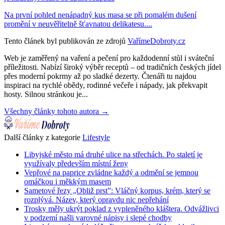
Na první pohled nenápadný kus masa se při pomalém dušení
promění v neuvěřitelně šťavnatou delikatesu....
Tento článek byl publikován ze zdrojů
VařímeDobroty.cz
Web je zaměřený na vaření a pečení pro každodenní stůl i sváteční
příležitosti. Nabízí široký výběr receptů – od tradičních českých jídel
přes moderní pokrmy až po sladké dezerty. Čtenáři tu najdou
inspiraci na rychlé obědy, rodinné večeře i nápady, jak překvapit
hosty. Silnou stránkou je...
Všechny články tohoto autora →
Další články z kategorie
Lifestyle
Libyjské město má druhé ulice na střechách. Po staletí je
využívaly především místní ženy
Vepřové na paprice zvládne každý a odmění se jemnou
omáčkou i měkkým masem
Sametové řezy „Obliž prst”: Vláčný korpus, krém, který se
rozplývá. Název, který opravdu nic nepřehání
Trosky měly ukrýt poklad z vypleněného kláštera. Odvážlivci
v podzemí našli varovné nápisy i slepé chodby