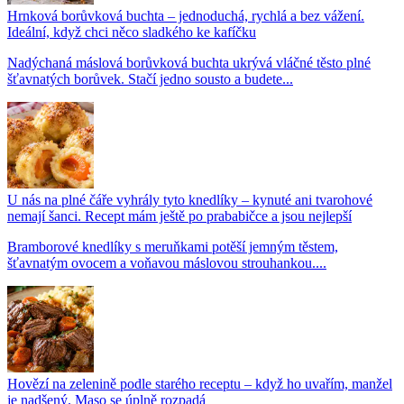
Hrnková borůvková buchta – jednoduchá, rychlá a bez vážení.
Ideální, když chci něco sladkého ke kafíčku
Nadýchaná máslová borůvková buchta ukrývá vláčné těsto plné
šťavnatých borůvek. Stačí jedno sousto a budete...
U nás na plné čáře vyhrály tyto knedlíky – kynuté ani tvarohové
nemají šanci. Recept mám ještě po prababičce a jsou nejlepší
Bramborové knedlíky s meruňkami potěší jemným těstem,
šťavnatým ovocem a voňavou máslovou strouhankou....
Hovězí na zelenině podle starého receptu – když ho uvařím, manžel
je nadšený. Maso se úplně rozpadá