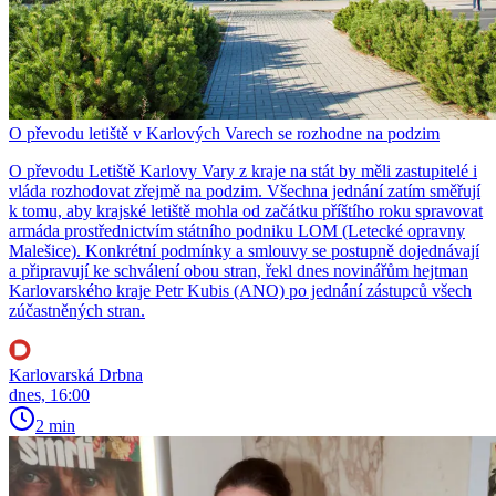
O převodu letiště v Karlových Varech se rozhodne na podzim
O převodu Letiště Karlovy Vary z kraje na stát by měli zastupitelé i
vláda rozhodovat zřejmě na podzim. Všechna jednání zatím směřují
k tomu, aby krajské letiště mohla od začátku příštího roku spravovat
armáda prostřednictvím státního podniku LOM (Letecké opravny
Malešice). Konkrétní podmínky a smlouvy se postupně dojednávají
a připravují ke schválení obou stran, řekl dnes novinářům hejtman
Karlovarského kraje Petr Kubis (ANO) po jednání zástupců všech
zúčastněných stran.
Karlovarská Drbna
dnes, 16:00
2 min