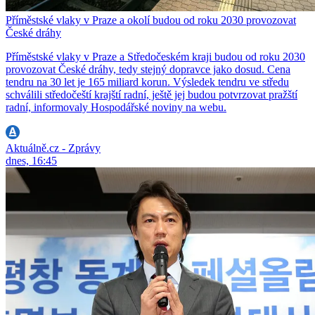
Příměstské vlaky v Praze a okolí budou od roku 2030 provozovat
České dráhy
Příměstské vlaky v Praze a Středočeském kraji budou od roku 2030
provozovat České dráhy, tedy stejný dopravce jako dosud. Cena
tendru na 30 let je 165 miliard korun. Výsledek tendru ve středu
schválili středočeští krajští radní, ještě jej budou potvrzovat pražští
radní, informovaly Hospodářské noviny na webu.
Aktuálně.cz - Zprávy
dnes, 16:45