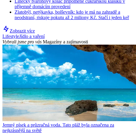
Linecký tvarohový koláč připomene cukrářskou klasiku v
příjemně domácím provedení
Zlatobýl, netýkavka, bolševník: kdo je má na zahradě a
neodstraní, riskuje pokutu až 2 miliony Kč. Stačí i jeden keř
Zobrazit více
Lifestyle
Jídlo a vaření
Vybrali jsme pro vás
Magazíny a zajímavosti
Jemný písek a průzračná voda. Tato pláž byla označena za
nejkrásnější na světě