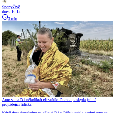
SportyŽivě
dnes, 16:12
3 min
Auto se na D1 několikrát převrátilo. Pomoc poskytla jediná
projíždějící řidička
Když dnes dopoledne na dálnici D1 u Říček vyjelo osobní auto ze