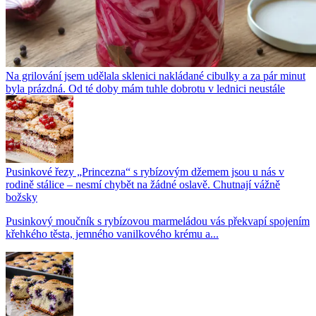
Na grilování jsem udělala sklenici nakládané cibulky a za pár minut
byla prázdná. Od té doby mám tuhle dobrotu v lednici neustále
Pusinkové řezy „Princezna“ s rybízovým džemem jsou u nás v
rodině stálice – nesmí chybět na žádné oslavě. Chutnají vážně
božsky
Pusinkový moučník s rybízovou marmeládou vás překvapí spojením
křehkého těsta, jemného vanilkového krému a...