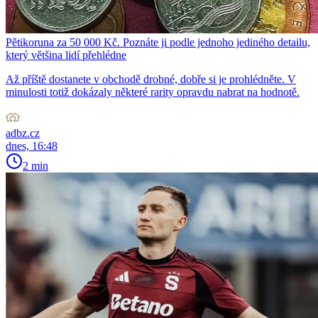
Pětikoruna za 50 000 Kč. Poznáte ji podle jednoho jediného detailu,
který většina lidí přehlédne
Až příště dostanete v obchodě drobné, dobře si je prohlédněte. V
minulosti totiž dokázaly některé rarity opravdu nabrat na hodnotě.
adbz.cz
dnes, 16:48
2 min