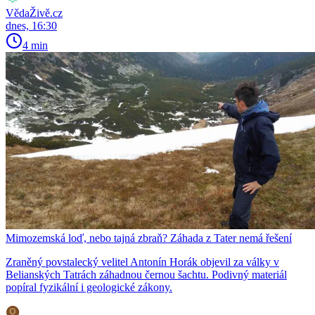
VědaŽivě.cz
dnes, 16:30
4 min
Mimozemská loď, nebo tajná zbraň? Záhada z Tater nemá řešení
Zraněný povstalecký velitel Antonín Horák objevil za války v
Belianských Tatrách záhadnou černou šachtu. Podivný materiál
popíral fyzikální i geologické zákony.