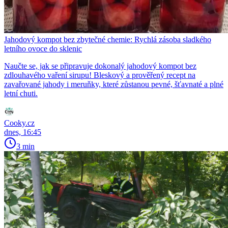
Jahodový kompot bez zbytečné chemie: Rychlá zásoba sladkého
letního ovoce do sklenic
Naučte se, jak se připravuje dokonalý jahodový kompot bez
zdlouhavého vaření sirupu! Bleskový a prověřený recept na
zavařované jahody i meruňky, které zůstanou pevné, šťavnaté a plné
letní chuti.
Cooky.cz
dnes, 16:45
3 min