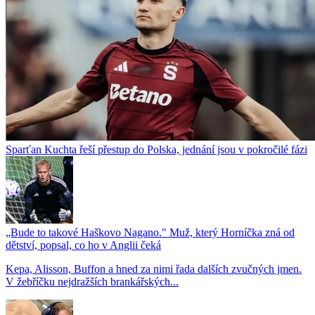
Sparťan Kuchta řeší přestup do Polska, jednání jsou v pokročilé fázi
„Bude to takové Haškovo Nagano." Muž, který Horníčka zná od
dětství, popsal, co ho v Anglii čeká
Kepa, Alisson, Buffon a hned za nimi řada dalších zvučných jmen.
V žebříčku nejdražších brankářských...