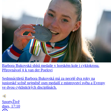
Barbora Bukovská sbírá medaile v horském kole i cyklokrosu.
Přirovnávají ji k van der Poelovi
Sedmnáctiletá Barbora Bukovská má za necelé dva roky na
juniorské scéně nejméně osm medailí z mistrovství světa a Evropy
ve dvou cyklistických disciplínách.
SportyŽivě
dnes, 17:10