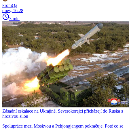
kroniQa
dnes, 16:28
3 min
Zásadní eskalace na Ukrajině. Severokorejci přicházejí do Ruska s
hrozivou silou
Spolupráce mezi Moskvou a Pchjongjangem pokračuje. Poté co se