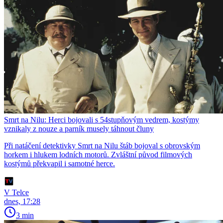
Smrt na Nilu: Herci bojovali s 54stupňovým vedrem, kostýmy
vznikaly z nouze a parník musely táhnout čluny
Při natáčení detektivky Smrt na Nilu štáb bojoval s obrovským
horkem i hlukem lodních motorů. Zvláštní původ filmových
kostýmů překvapil i samotné herce.
V Telce
dnes, 17:28
3 min