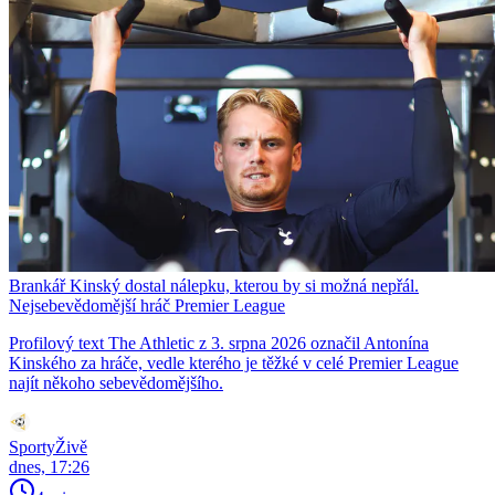
Brankář Kinský dostal nálepku, kterou by si možná nepřál.
Nejsebevědomější hráč Premier League
Profilový text The Athletic z 3. srpna 2026 označil Antonína
Kinského za hráče, vedle kterého je těžké v celé Premier League
najít někoho sebevědomějšího.
SportyŽivě
dnes, 17:26