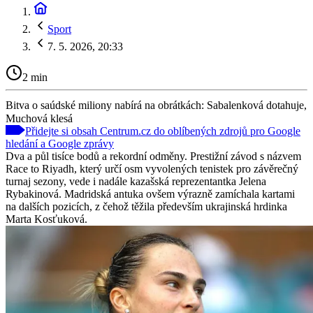
Sport
7. 5. 2026, 20:33
2 min
Bitva o saúdské miliony nabírá na obrátkách: Sabalenková dotahuje,
Muchová klesá
Přidejte si obsah Centrum.cz do oblíbených zdrojů pro Google
hledání a Google zprávy
Dva a půl tisíce bodů a rekordní odměny. Prestižní závod s názvem
Race to Riyadh, který určí osm vyvolených tenistek pro závěrečný
turnaj sezony, vede i nadále kazašská reprezentantka Jelena
Rybakinová. Madridská antuka ovšem výrazně zamíchala kartami
na dalších pozicích, z čehož těžila především ukrajinská hrdinka
Marta Kosťuková.