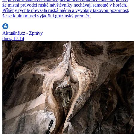
že místní průvodci ruské návštěvníky nechávají samotné v horách.
Příběhy rychle převzala ruská média a vyvolaly takovou pozornost,
že se k nim musel vyjádřit i gruzínský premiér.
Aktuálně.cz - Zprávy
dnes, 17:14