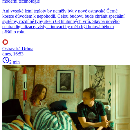
moderní technologie
Ani vysoké letní teploty by neměly být v nové ostravské Černé
kostce důvodem k nepohodlí. Celou budovu bude chránit speciální
systémy, rozdílné typy skel i 68 hlubinných vrtů. Stavba nového
centra digitalizace, vědy a inovací by měla být hotová během
příštího roku.
Ostravská Drbna
dnes, 16:53
2 min