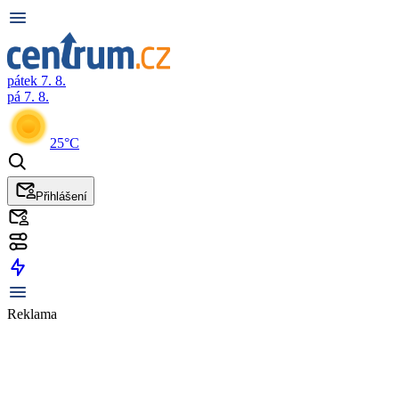
pátek 7. 8.
pá 7. 8.
25°C
Přihlášení
Reklama