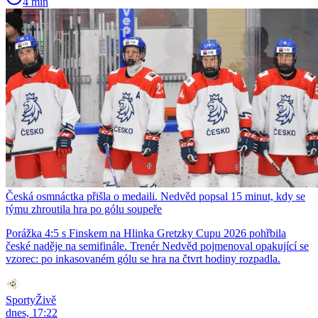
4 min
Česká osmnáctka přišla o medaili. Nedvěd popsal 15 minut, kdy se
týmu zhroutila hra po gólu soupeře
Porážka 4:5 s Finskem na Hlinka Gretzky Cupu 2026 pohřbila
české naděje na semifinále. Trenér Nedvěd pojmenoval opakující se
vzorec: po inkasovaném gólu se hra na čtvrt hodiny rozpadla.
SportyŽivě
dnes, 17:22