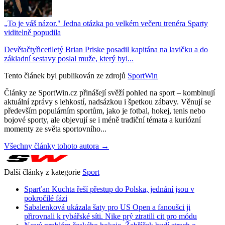
„To je váš názor." Jedna otázka po velkém večeru trenéra Sparty
viditelně popudila
Devětačtyřicetiletý Brian Priske posadil kapitána na lavičku a do
základní sestavy poslal muže, který byl...
Tento článek byl publikován ze zdrojů
SportWin
Články ze SportWin.cz přinášejí svěží pohled na sport – kombinují
aktuální zprávy s lehkostí, nadsázkou i špetkou zábavy. Věnují se
především populárním sportům, jako je fotbal, hokej, tenis nebo
bojové sporty, ale objevují se i méně tradiční témata a kuriózní
momenty ze světa sportovního...
Všechny články tohoto autora →
Další články z kategorie
Sport
Sparťan Kuchta řeší přestup do Polska, jednání jsou v
pokročilé fázi
Sabalenková ukázala šaty pro US Open a fanoušci ji
přirovnali k rybářské síti. Nike prý ztratili cit pro módu