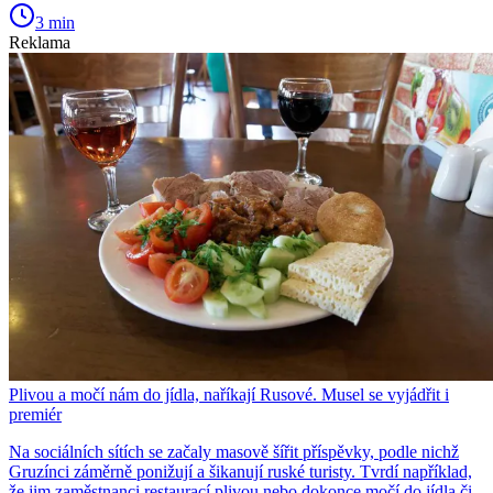
3 min
Reklama
Plivou a močí nám do jídla, naříkají Rusové. Musel se vyjádřit i
premiér
Na sociálních sítích se začaly masově šířit příspěvky, podle nichž
Gruzínci záměrně ponižují a šikanují ruské turisty. Tvrdí například,
že jim zaměstnanci restaurací plivou nebo dokonce močí do jídla či