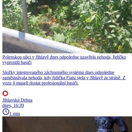
Polenskou ulici v Jihlavě dnes odpoledne uzavřela nehoda, řidičku
vyprostili hasiči
Složky integrovaného záchranného systému dnes odpoledne
zaměstnávala nehoda, kdy řidička Fiatu sjela v Jihlavě ze stráně. Z
vozu ji museli dostat profesionální hasiči.
Jihlavská Drbna
dnes, 16:39
1 min