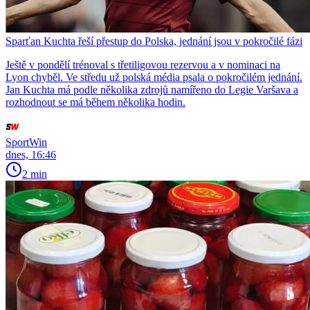
Sparťan Kuchta řeší přestup do Polska, jednání jsou v pokročilé fázi
Ještě v pondělí trénoval s třetiligovou rezervou a v nominaci na
Lyon chyběl. Ve středu už polská média psala o pokročilém jednání.
Jan Kuchta má podle několika zdrojů namířeno do Legie Varšava a
rozhodnout se má během několika hodin.
SportWin
dnes, 16:46
2 min