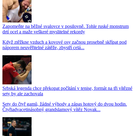
Zapomeňte na běžné svalovce v posilovně. Tohle ruské monstrum
drtí ocel a maže veškeré myslitelné rekordy
Když ztěžkne vzduch a kovové osy začnou prosebně skřípat pod
náporem neuvěřitelné zátěže, zbystří celá...
Srbská legenda chce překopat počítání v tenise, formát na tři vítězné
sety by ale zachovala
Sety do čtyř gamů, žádné výhody a zápas hotový do dvou hodin.
Čtyřiadvacetinásobný grandslamový vítěz Novak...