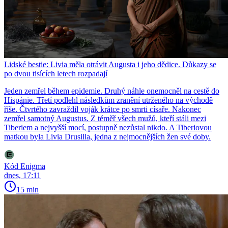
Lidské bestie: Livia měla otrávit Augusta i jeho dědice. Důkazy se
po dvou tisících letech rozpadají
Jeden zemřel během epidemie. Druhý náhle onemocněl na cestě do
Hispánie. Třetí podlehl následkům zranění utrženého na východě
říše. Čtvrtého zavraždil voják krátce po smrti císaře. Nakonec
zemřel samotný Augustus. Z téměř všech mužů, kteří stáli mezi
Tiberiem a nejvyšší mocí, postupně nezůstal nikdo. A Tiberiovou
matkou byla Livia Drusilla, jedna z nejmocnějších žen své doby.
Kód Enigma
dnes, 17:11
15 min