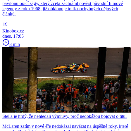
pavilonu opičí ságy, který zcela zachránil pověst původní filmové
legendy z roku 1968, již obklopuje tolik pochybných dějových
článků.
Kinobox.cz
dnes, 17:05
8 min
Stella je hrdý, že nehledali výmluvy, proč nedokážou bojovat o titul
McLaren zatím v nové éře nedokázal navázat na úspěšné roky, které