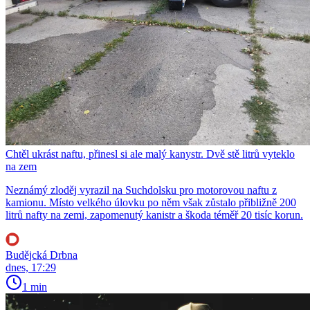
Chtěl ukrást naftu, přinesl si ale malý kanystr. Dvě stě litrů vyteklo
na zem
Neznámý zloděj vyrazil na Suchdolsku pro motorovou naftu z
kamionu. Místo velkého úlovku po něm však zůstalo přibližně 200
litrů nafty na zemi, zapomenutý kanistr a škoda téměř 20 tisíc korun.
Budějcká Drbna
dnes, 17:29
1 min