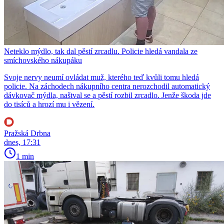
Neteklo mýdlo, tak dal pěstí zrcadlu. Policie hledá vandala ze
smíchovského nákupáku
Svoje nervy neumí ovládat muž, kterého teď kvůli tomu hledá
policie. Na záchodech nákupního centra nerozchodil automatický
dávkovač mýdla, naštval se a pěstí rozbil zrcadlo. Jenže škoda jde
do tisíců a hrozí mu i vězení.
Pražská Drbna
dnes, 17:31
1 min