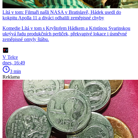
Lítá v tom: Filmaři našli NASA v Bratislavě, Hádek usedl do
kokpitu Apolla 11 a diváci odhalili zeměpisné chyby
Komedie Lítá v tom s Kryštofem Hádkem a Kristínou Svarinskou
ukrývá řadu produkčních perliček, překvapivé lokace i úsměvné
zeměpisné omyly štábu.
V Telce
dnes, 16:49
3 min
Reklama