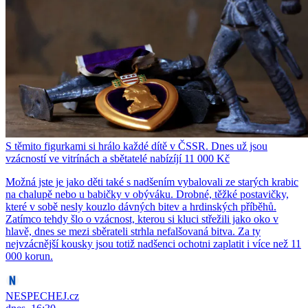
S těmito figurkami si hrálo každé dítě v ČSSR. Dnes už jsou
vzácností ve vitrínách a sbětatelé nabízíjí 11 000 Kč
Možná jste je jako děti také s nadšením vybalovali ze starých krabic
na chalupě nebo u babičky v obýváku. Drobné, těžké postavičky,
které v sobě nesly kouzlo dávných bitev a hrdinských příběhů.
Zatímco tehdy šlo o vzácnost, kterou si kluci střežili jako oko v
hlavě, dnes se mezi sběrateli strhla nefalšovaná bitva. Za ty
nejvzácnější kousky jsou totiž nadšenci ochotni zaplatit i více než 11
000 korun.
NESPECHEJ.cz