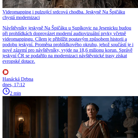
Videomapping i pulzující srdcová chodba. Jeskyně Na Špičáku
chystá modernizaci
Návštěvníky jeskyně Na Špičáku u Supíkovic na Jesenicku budou
při prohlídkách doprovázet moderní audiovizuální prvky včetně
videomappingu. Cílem je přiblížit poutavým způsobem historii a
podobu jeskyní. Proměna prohlídkového okruhu, jehož součástí je i
nové zázemí pro návštěvníky, vyjde na 18,6 milionu korun. Správě
jeskyní ČR se podařilo na modernizaci návštěvnické trasy získat
evropské dotace.
Hanácká Drbna
dnes, 17:12
2 min