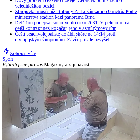
Nový problém českého hokeje. Žebříček budí strach o
veledůležitou pozici
Zbrojovka musí snížit tribuny Za Lužánkami o 9 metrů. Podle
ministerstva stadion kazí panorama Brna
Del Toro podepsal smlouvu do roku 2031. V pelotonu má
delší kontrakt než Pogačar, jeho vlastní týmový lídr
Čeští beachvolejbalisté dotáhli skóre na 14:14 proti
olympijským šampionům. Závěr jim ale nevyšel
Zobrazit více
Sport
Vybrali jsme pro vás
Magazíny a zajímavosti