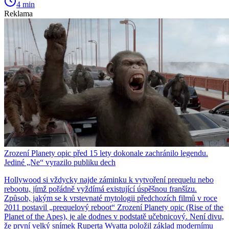
4 min
Reklama
Zrození Planety opic před 15 lety dokonale zachránilo legendu.
Jediné „Ne“ vyrazilo publiku dech
Hollywood si vždycky najde záminku k vytvoření prequelu nebo
rebootu, jímž pořádně vyždímá existující úspěšnou franšízu.
Způsob, jakým se k vrstevnaté mytologii předchozích filmů v roce
2011 postavil „prequelový reboot“ Zrození Planety opic (Rise of the
Planet of the Apes), je ale dodnes v podstatě učebnicový. Není divu,
že první velký snímek Ruperta Wyatta položil základ modernímu