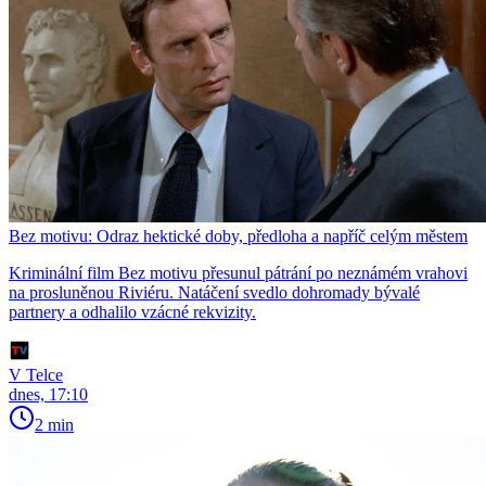
Bez motivu: Odraz hektické doby, předloha a napříč celým městem
Kriminální film Bez motivu přesunul pátrání po neznámém vrahovi
na prosluněnou Riviéru. Natáčení svedlo dohromady bývalé
partnery a odhalilo vzácné rekvizity.
V Telce
dnes, 17:10
2 min