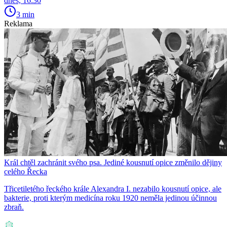
dnes, 16:30
3 min
Reklama
Král chtěl zachránit svého psa. Jediné kousnutí opice změnilo dějiny
celého Řecka
Třicetiletého řeckého krále Alexandra I. nezabilo kousnutí opice, ale
bakterie, proti kterým medicína roku 1920 neměla jedinou účinnou
zbraň.