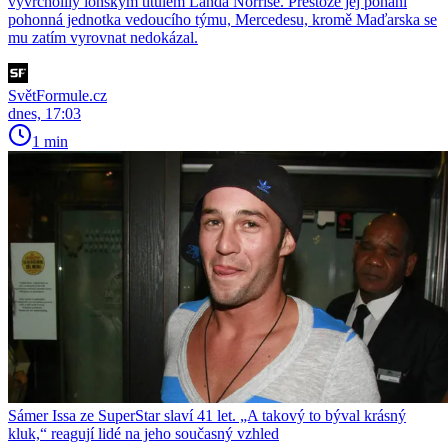
vyvrcholily loňským titulem Landa Norrise. Přestože jej pohání
pohonná jednotka vedoucího týmu, Mercedesu, kromě Maďarska se
mu zatím vyrovnat nedokázal.
SvětFormule.cz
dnes, 17:03
1 min
Sámer Issa ze SuperStar slaví 41 let. „A takový to býval krásný
kluk,“ reagují lidé na jeho současný vzhled