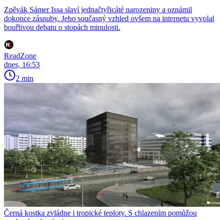
Zpěvák Sámer Issa slaví jednačtyřicáté narozeniny a oznámil
dokonce zásnuby. Jeho současný vzhled ovšem na internetu vyvolal
bouřlivou debatu o stopách minulosti.
ReadZone
dnes, 16:53
2 min
Černá kostka zvládne i tropické teploty. S chlazením pomůžou