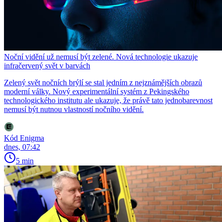
Noční vidění už nemusí být zelené. Nová technologie ukazuje
infračervený svět v barvách
Zelený svět nočních brýlí se stal jedním z nejznámějších obrazů
moderní války. Nový experimentální systém z Pekingského
technologického institutu ale ukazuje, že právě tato jednobarevnost
nemusí být nutnou vlastností nočního vidění.
Kód Enigma
dnes, 07:42
5 min