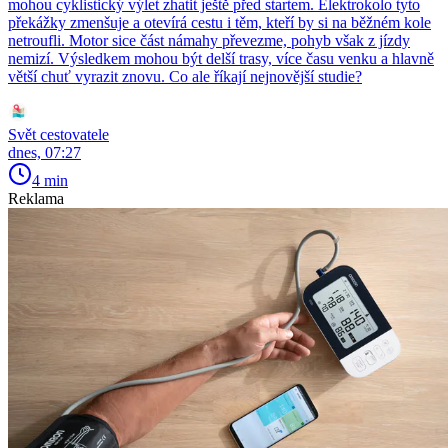
mohou cyklistický výlet zhatit ještě před startem. Elektrokolo tyto
překážky zmenšuje a otevírá cestu i těm, kteří by si na běžném kole
netroufli. Motor sice část námahy převezme, pohyb však z jízdy
nemizí. Výsledkem mohou být delší trasy, více času venku a hlavně
větší chuť vyrazit znovu. Co ale říkají nejnovější studie?
Svět cestovatele
dnes, 07:27
4 min
Reklama