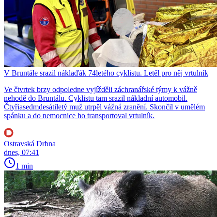
V Bruntále srazil náklaďák 74letého cyklistu. Letěl pro něj vrtulník
Ve čtvrtek brzy odpoledne vyjížděli záchranářské týmy k vážně
nehodě do Bruntálu. Cyklistu tam srazil nákladní automobil.
Čtyřiasedmdesátiletý muž utrpěl vážná zranění. Skončil v umělém
spánku a do nemocnice ho transportoval vrtulník.
Ostravská Drbna
dnes, 07:41
1 min