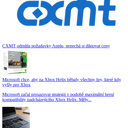
CXMT odmítla požadavky Applu, nenechá si diktovat ceny
Microsoft chce, aby na Xbox Helix běhaly všechny hry, které kdy
vyšly pro Xbox
Microsoft začal prosazovat strategii v podobě maximální herní
kompatibility nadcházejícího Xbox Helix. Měly...