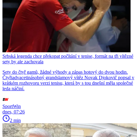
Srbská legenda chce překopat počítání v tenise, formát na tři vítězné
sety by ale zachovala
Sety do čtyř gamů, žádné výhody a zápas hotový do dvou hodin.
Čtyřiadvacetinásobný grandslamový vítěz Novak Djokovič popsal v
krátkém rozhovoru verzi tenisu, která by s tou dnešní měla společné
leda náčiní.
SportWin
dnes, 07:26
2 min