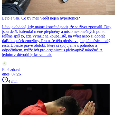
Léto a tlak. Co by měli vědět nejen hypertonici?
Léto je období, kdy máme konečně pocit, že se život zpomalil. Dny
jsou delší, kalendář méně přeplněný a místo nekonečných porad
řešíme spíš to, zda vyrazit na koupaliště, na výlet nebo si dopřát
další kopeček zmrzliny. Pro naše tělo představují teplé měsíce malý
restart. Jenže právě období, které si spojujeme s pohodou a
odpočinkem, může být pro organismus překvapivě náročné. A
jedním z důvodů je krevní tlak.
Plné zdraví
dnes, 07:26
4 min