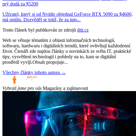
prý dodá za $5200
Uživatel, který si od Nvidie objednal GeForce RTX 5090 za $4600,
má smůlu. Dozvěděl se totiž, že za tuto...
Tento článek byl publikován ze zdrojů
diit.cz
Web se věnuje tématům z oblasti informačních technologií,
softwaru, hardwaru i digitálních trendů, které ovlivňují každodenní
život. Čtenáři zde najdou články o novinkách ze světa IT, praktické
tipy, vysvětlení technologií i pohledy na to, kam se digitální
prostředí vyvíjí.Obsah propojuje...
Všechny články tohoto autora →
Vybrali jsme pro vás
Magazíny a zajímavosti