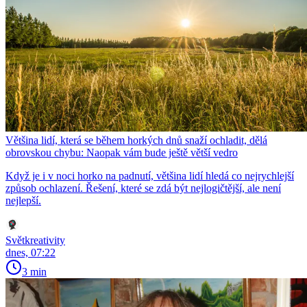
Většina lidí, která se během horkých dnů snaží ochladit, dělá
obrovskou chybu: Naopak vám bude ještě větší vedro
Když je i v noci horko na padnutí, většina lidí hledá co nejrychlejší
způsob ochlazení. Řešení, které se zdá být nejlogičtější, ale není
nejlepší.
Světkreativity
dnes, 07:22
3 min