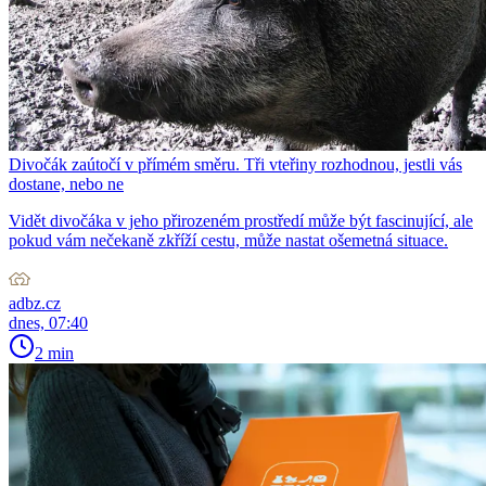
Divočák zaútočí v přímém směru. Tři vteřiny rozhodnou, jestli vás
dostane, nebo ne
Vidět divočáka v jeho přirozeném prostředí může být fascinující, ale
pokud vám nečekaně zkříží cestu, může nastat ošemetná situace.
adbz.cz
dnes, 07:40
2 min