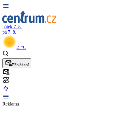
pátek 7. 8.
pá 7. 8.
21°C
Přihlášení
Reklama