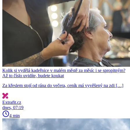
Kolik si vydělá kadeřnice v malém městě za měsíc i se spropitným?
Až to číslo uvidíte, budete koukat
Za křeslem stojí od rána do večera, ceník má vyvěšený na zdi […]
Extrafit.cz
dnes, 07:19
4 min