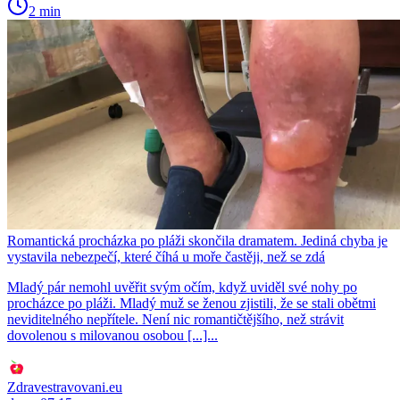
2 min
Romantická procházka po pláži skončila dramatem. Jediná chyba je
vystavila nebezpečí, které číhá u moře častěji, než se zdá
Mladý pár nemohl uvěřit svým očím, když uviděl své nohy po
procházce po pláži. Mladý muž se ženou zjistili, že se stali obětmi
neviditelného nepřítele. Není nic romantičtějšího, než strávit
dovolenou s milovanou osobou [...]...
Zdravestravovani.eu