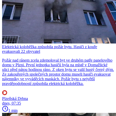
Elektrická koloběžka způsobila požár bytu. Hasiči z kouře
evakuovali 22 obyvatel
Požár nad ránem zcela zdemoloval byt ve druhém patře panelového
domu v Plzni. První jednotka hasičů byla na místě v Domažlické
ulici před pátou hodinou ráno. Z oken bytu se valil hustý černý dým.
Ze zakouřených společných prostor domu museli hasiči evakuovat
nájemníky ve vyváděcích maskách. Požár bytu s největší
pravděpodobností způsobila elektrická koloběžka.
Plzeňská Drbna
dnes, 07:35
1 min