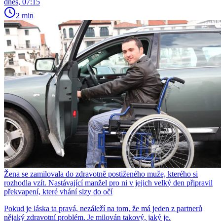
dnes, 07:15
2 min
Žena se zamilovala do zdravotně postiženého muže, kterého si
rozhodla vzít. Nastávající manžel pro ni v jejich velký den připravil
překvapení, které vhání slzy do očí
Pokud je láska ta pravá, nezáleží na tom, že má jeden z partnerů
nějaký zdravotní problém. Je milován takový, jaký je.