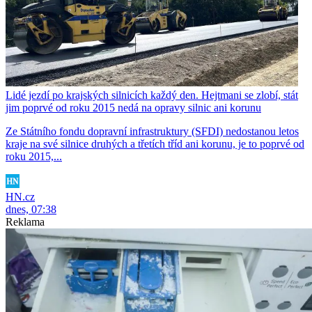
Lidé jezdí po krajských silnicích každý den. Hejtmani se zlobí, stát
jim poprvé od roku 2015 nedá na opravy silnic ani korunu
Ze Státního fondu dopravní infrastruktury (SFDI) nedostanou letos
kraje na své silnice druhých a třetích tříd ani korunu, je to poprvé od
roku 2015,...
HN.cz
dnes, 07:38
Reklama