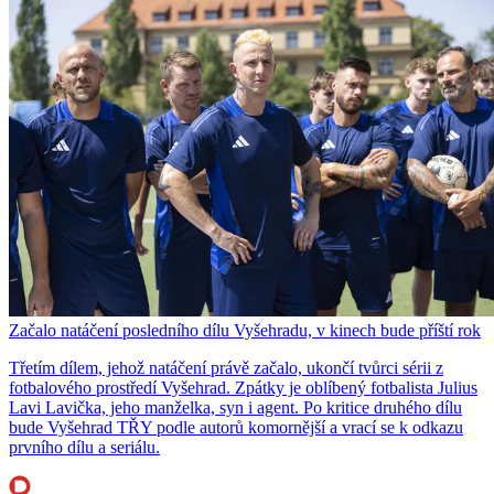
Začalo natáčení posledního dílu Vyšehradu, v kinech bude příští rok
Třetím dílem, jehož natáčení právě začalo, ukončí tvůrci sérii z
fotbalového prostředí Vyšehrad. Zpátky je oblíbený fotbalista Julius
Lavi Lavička, jeho manželka, syn i agent. Po kritice druhého dílu
bude Vyšehrad TŘY podle autorů komornější a vrací se k odkazu
prvního dílu a seriálu.