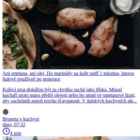
Ani smetana, ani olej. Do marinády na kuře patří 1 tekutina, kterou
Italové používají po generace
Kuřecí prsa dokážou být za chvilku suchá jako tříska. Mnozí
kuchaři proto maso přelijí olejem nebo ho utopí ve smetanové lázni,
aby zachránili aspoň trochu šťavnatosti. V italských kuchyních ale...
Bruneta v kuchyni
dnes, 07:32
4 min