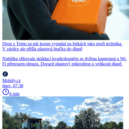
Dron z Temu za pár korun vypadal na fotkách jako profi technika.
V zásilce ale přišla plastová hračka do dlaně
Nabídka slibovala skládací kvadrokoptéru se dvěma kamerami a Wi-
Fi přenosem obrazu. Dorazil plastový mikrodron o velikosti dlaně.
Mobify.cz
dnes, 07:38
4 min