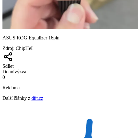
ASUS ROG Equalizer 16pin
Zdroj
:
ChipHell
Sdílet
Denní
výzva
0
Reklama
Další články z
diit.cz