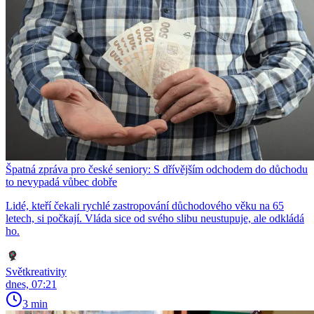
Špatná zpráva pro české seniory: S dřívějším odchodem do důchodu
to nevypadá vůbec dobře
Lidé, kteří čekali rychlé zastropování důchodového věku na 65
letech, si počkají. Vláda sice od svého slibu neustupuje, ale odkládá
ho.
Světkreativity
dnes, 07:21
3 min