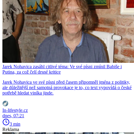
Jarek Nohavica zasáhl citlivé téma: Ve své písni zmínil Babiše i
Putina, za což čelí drsné kritice
Jarek Nohavica ve své písni před časem připomněl jména z politiky,
ale důležitější než samotná provokace je to, co text vypovídá o české
potřebě hledat viníka jinde.
In-lifestyle.cz
dnes, 07:21
3 min
Reklama