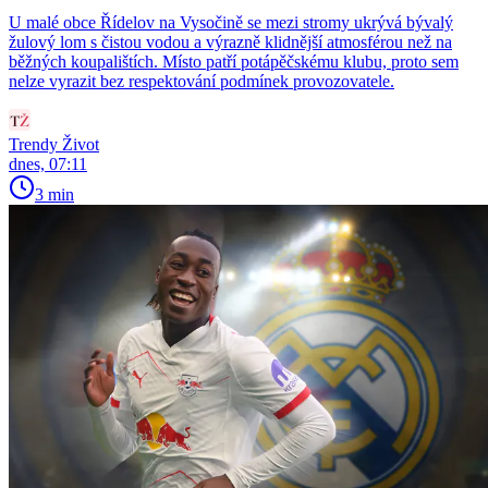
U malé obce Řídelov na Vysočině se mezi stromy ukrývá bývalý
žulový lom s čistou vodou a výrazně klidnější atmosférou než na
běžných koupalištích. Místo patří potápěčskému klubu, proto sem
nelze vyrazit bez respektování podmínek provozovatele.
Trendy Život
dnes, 07:11
3 min