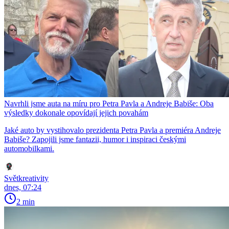
Navrhli jsme auta na míru pro Petra Pavla a Andreje Babiše: Oba
výsledky dokonale opovídají jejich povahám
Jaké auto by vystihovalo prezidenta Petra Pavla a premiéra Andreje
Babiše? Zapojili jsme fantazii, humor i inspiraci českými
automobilkami.
Světkreativity
dnes, 07:24
2 min