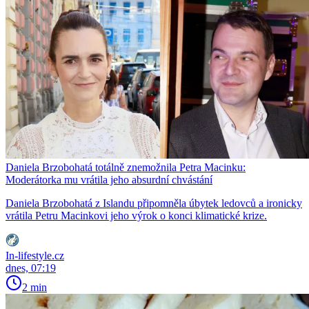
Daniela Brzobohatá totálně znemožnila Petra Macinku:
Moderátorka mu vrátila jeho absurdní chvástání
Daniela Brzobohatá z Islandu připomněla úbytek ledovců a ironicky
vrátila Petru Macinkovi jeho výrok o konci klimatické krize.
In-lifestyle.cz
dnes, 07:19
2 min