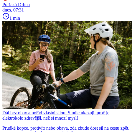
Pražská Drbna
dnes, 07:31
1 min
Dál bez obav a pořád vlastní silou. Studie ukazují, proč je
elektrokolo zdravější, než si mnozí myslí
Prudké kopce, protivítr nebo obava, zda zbude dost sil na cestu zpět,