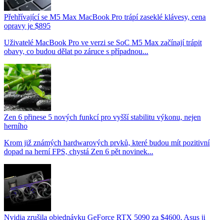
Přehřívající se M5 Max MacBook Pro trápí zaseklé klávesy, cena
opravy je $895
Uživatelé MacBook Pro ve verzi se SoC M5 Max začínají trápit
obavy, co budou dělat po záruce s případnou...
Zen 6 přinese 5 nových funkcí pro vyšší stabilitu výkonu, nejen
herního
Krom již známých hardwarových prvků, které budou mít pozitivní
dopad na herní FPS, chystá Zen 6 pět novinek...
Nvidia zrušila objednávku GeForce RTX 5090 za $4600, Asus ji