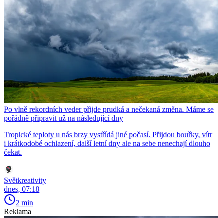
Po vlně rekordních veder přijde prudká a nečekaná změna. Máme se
pořádně připravit už na následující dny
Tropické teploty u nás brzy vystřídá jiné počasí. Přijdou bouřky, vítr
i krátkodobé ochlazení, další letní dny ale na sebe nenechají dlouho
čekat.
Světkreativity
dnes, 07:18
2 min
Reklama