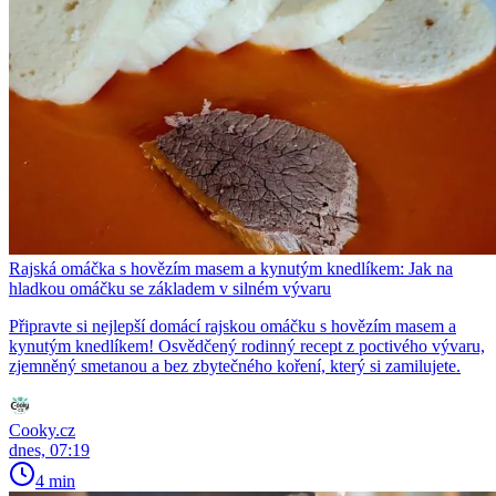
Rajská omáčka s hovězím masem a kynutým knedlíkem: Jak na
hladkou omáčku se základem v silném vývaru
Připravte si nejlepší domácí rajskou omáčku s hovězím masem a
kynutým knedlíkem! Osvědčený rodinný recept z poctivého vývaru,
zjemněný smetanou a bez zbytečného koření, který si zamilujete.
Cooky.cz
dnes, 07:19
4 min