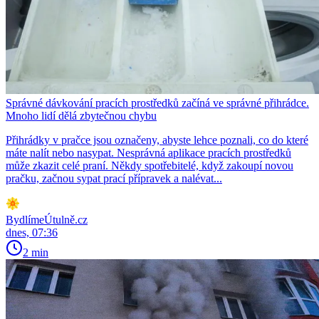
Správné dávkování pracích prostředků začíná ve správné přihrádce.
Mnoho lidí dělá zbytečnou chybu
Přihrádky v pračce jsou označeny, abyste lehce poznali, co do které
máte nalít nebo nasypat. Nesprávná aplikace pracích prostředků
může zkazit celé praní. Někdy spotřebitelé, když zakoupí novou
pračku, začnou sypat prací přípravek a nalévat...
BydlímeÚtulně.cz
dnes, 07:36
2 min