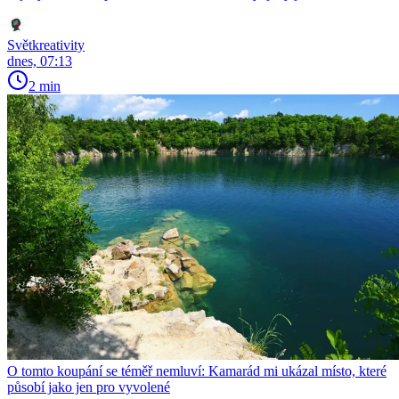
Světkreativity
dnes, 07:13
2 min
O tomto koupání se téměř nemluví: Kamarád mi ukázal místo, které
působí jako jen pro vyvolené