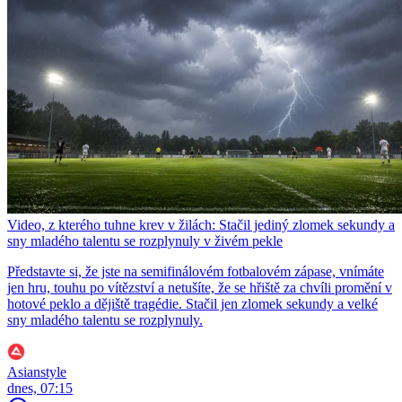
Video, z kterého tuhne krev v žilách: Stačil jediný zlomek sekundy a
sny mladého talentu se rozplynuly v živém pekle
Představte si, že jste na semifinálovém fotbalovém zápase, vnímáte
jen hru, touhu po vítězství a netušíte, že se hřiště za chvíli promění v
hotové peklo a dějiště tragédie. Stačil jen zlomek sekundy a velké
sny mladého talentu se rozplynuly.
Asianstyle
dnes, 07:15