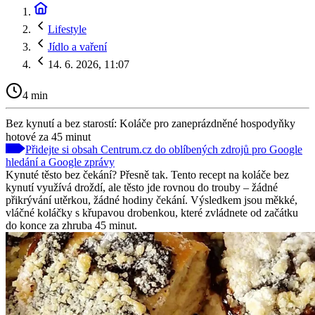
Lifestyle
Jídlo a vaření
14. 6. 2026, 11:07
4 min
Bez kynutí a bez starostí: Koláče pro zaneprázdněné hospodyňky
hotové za 45 minut
Přidejte si obsah Centrum.cz do oblíbených zdrojů pro Google
hledání a Google zprávy
Kynuté těsto bez čekání? Přesně tak. Tento recept na koláče bez
kynutí využívá droždí, ale těsto jde rovnou do trouby – žádné
přikrývání utěrkou, žádné hodiny čekání. Výsledkem jsou měkké,
vláčné koláčky s křupavou drobenkou, které zvládnete od začátku
do konce za zhruba 45 minut.