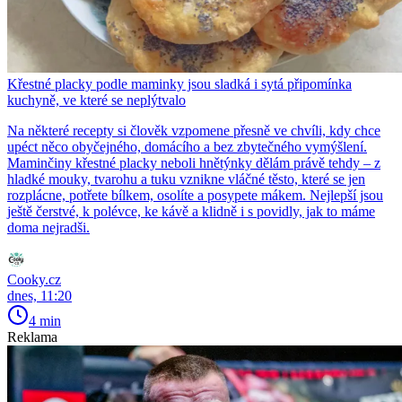
Křestné placky podle maminky jsou sladká i sytá připomínka
kuchyně, ve které se neplýtvalo
Na některé recepty si člověk vzpomene přesně ve chvíli, kdy chce
upéct něco obyčejného, domácího a bez zbytečného vymýšlení.
Maminčiny křestné placky neboli hnětýnky dělám právě tehdy – z
hladké mouky, tvarohu a tuku vznikne vláčné těsto, které se jen
rozplácne, potřete bílkem, osolíte a posypete mákem. Nejlepší jsou
ještě čerstvé, k polévce, ke kávě a klidně i s povidly, jak to máme
doma nejradši.
Cooky.cz
dnes, 11:20
4 min
Reklama