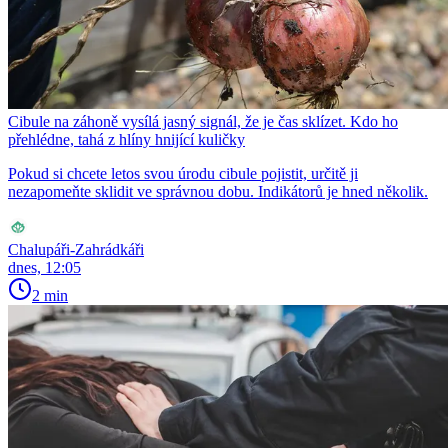
Cibule na záhoně vysílá jasný signál, že je čas sklízet. Kdo ho
přehlédne, tahá z hlíny hnijící kuličky
Pokud si chcete letos svou úrodu cibule pojistit, určitě ji
nezapomeňte sklidit ve správnou dobu. Indikátorů je hned několik.
Chalupáři-Zahrádkáři
dnes, 12:05
2 min