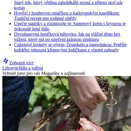
Starý trik, který většina zahrádkářů nezná a přitom stojí pár
korun
Hovězí s houbovou omáčkou a karlovarským knedlíkem:
Tradiční recept pro rodinné obědy
Upečte papriky a rozmixujte je: Sametový krém s brynzou je
dokonalé letní jídlo
Dvoubarevná hrníčková bábovka: Jak na vláčné těsto bez
vážení, které má po upečení krásnou strukturu
Cuketové krokety se sýrem, česnekem a majoránkou: Potěšte
každého mlsouna křupavými kuličkami z vlastní zahrady
Zobrazit více
Lifestyle
Jídlo a vaření
Vybrali jsme pro vás
Magazíny a zajímavosti