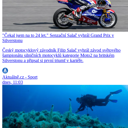
"Čekal jsem na to 24 let." Senzační Salač vyhrál Grand Prix v
Silverstonu
Český motocyklový závodník Filip Salač vyhrál závod světového
šampionátu silničních motocyklů kategorie Moto2 na britském
Silverstonu a připsal si první triumf v kariéře.
Aktuálně.cz - Sport
dnes, 11:03