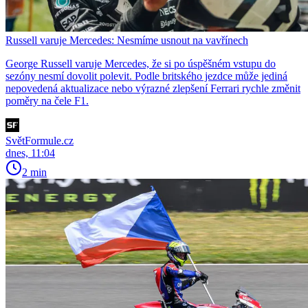
Russell varuje Mercedes: Nesmíme usnout na vavřínech
George Russell varuje Mercedes, že si po úspěšném vstupu do
sezóny nesmí dovolit polevit. Podle britského jezdce může jediná
nepovedená aktualizace nebo výrazné zlepšení Ferrari rychle změnit
poměry na čele F1.
SvětFormule.cz
dnes, 11:04
2 min