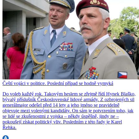
Čeští vojáci v politice. Poslední případ se hodně vymyká
Do voleb každý rok. Takovým heslem se zřejmě řídí Hynek Blaško,
bývalý příslušník Československé lidové armády. Z ozbrojených sil
generálmajor odešel před 14 lety a jeho jméno se pravidelně
objevuje mezi volenými kandidáty. On sám je potvrzením toho, jak
se lidé se zkušenostmi z vojska – někdy úspěšně, jindy ne –
pokoušejí získat politický vliv. Posledním z této řady je Karel
Řehka.