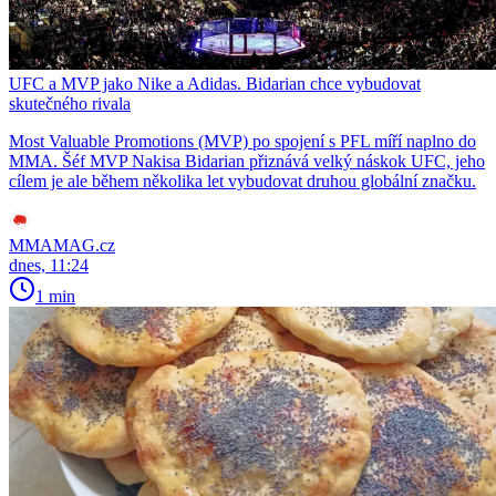
UFC a MVP jako Nike a Adidas. Bidarian chce vybudovat
skutečného rivala
Most Valuable Promotions (MVP) po spojení s PFL míří naplno do
MMA. Šéf MVP Nakisa Bidarian přiznává velký náskok UFC, jeho
cílem je ale během několika let vybudovat druhou globální značku.
MMAMAG.cz
dnes, 11:24
1 min