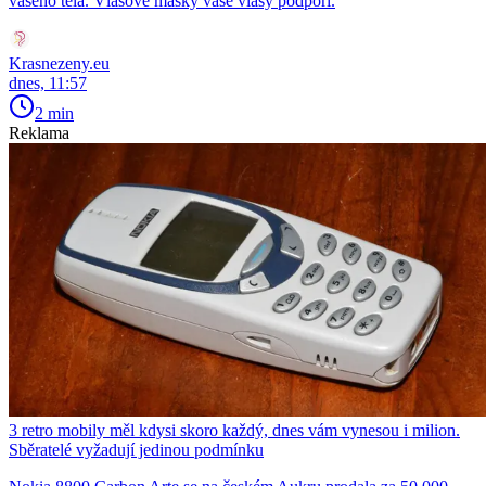
vašeho těla. Vlasové masky vaše vlasy podpoří.
Krasnezeny.eu
dnes, 11:57
2 min
Reklama
3 retro mobily měl kdysi skoro každý, dnes vám vynesou i milion.
Sběratelé vyžadují jedinou podmínku