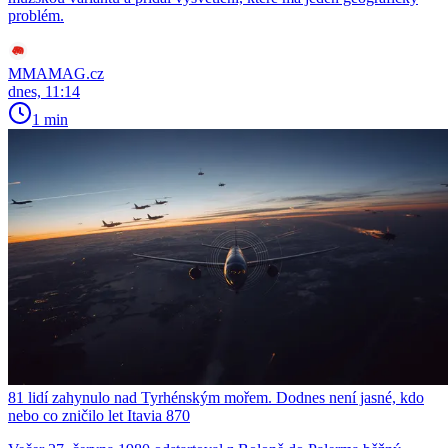
problém.
MMAMAG.cz
dnes, 11:14
1 min
81 lidí zahynulo nad Tyrhénským mořem. Dodnes není jasné, kdo
nebo co zničilo let Itavia 870