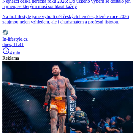
Nejhezčí česká herečka roku 2026: Do úzkého výběru se dostalo jen
5 jmen, se kterými musí souhlasit každý
Na In-Lifestyle jsme vybrali pět českých hereček, které v roce 2026
zaujmou nejen vzhledem, ale i charismatem a profesní jistotou.
In-lifestyle.cz
dnes, 11:41
4 min
Reklama