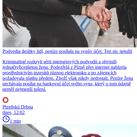
Podvedla desítky lidí, peníze posílala na synův účet. Ten nic netušil
Kriminalisté rozkryli sérii internetových podvodů a obvinili
jednačtyřicetiletou ženu. Podezřelá z Plzně přes internet nabízela
prostřednictvím inzerátů různou elektroniku a po zájemcích
požadovala platbu předem. Zboží však nikdy nedostali. Peníze žena
nechávala posílat na bankovní účet svého syna, který o tom údajně
neměl nejmenší tušení.
Plzeňská Drbna
dnes, 12:02
1 min