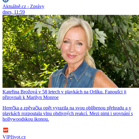
Aktuálně.cz - Zprávy
dnes, 11:59
Kateřina Brožová v 58 letech v plavkách na Orlíku. Fanoušci ji
přirovnali k Marilyn Monroe
Herečka a zpěvačka opět vyrazila na svou oblíbenou přehradu a v
plavkách rozpoutala vlnu obdivných reakcí. Mezi nimi i srovnání s
hollywoodskou ikonou.
VIPživot.cz