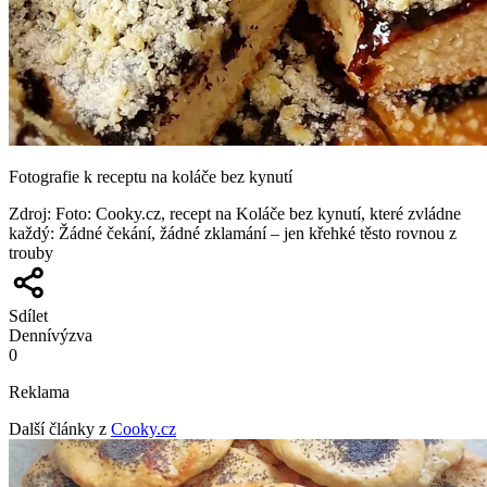
Fotografie k receptu na koláče bez kynutí
Zdroj
:
Foto: Cooky.cz, recept na Koláče bez kynutí, které zvládne
každý: Žádné čekání, žádné zklamání – jen křehké těsto rovnou z
trouby
Sdílet
Denní
výzva
0
Reklama
Další články z
Cooky.cz