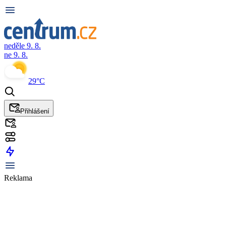
neděle 9. 8.
ne 9. 8.
29°C
Přihlášení
Reklama