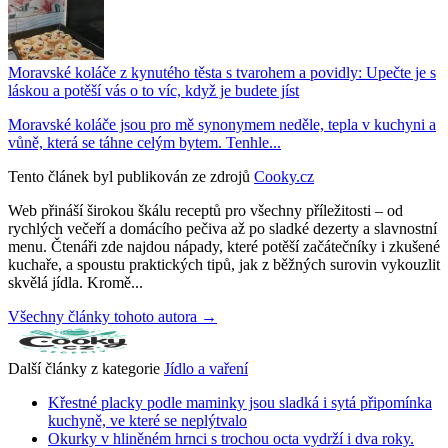
Moravské koláče z kynutého těsta s tvarohem a povidly: Upečte je s
láskou a potěší vás o to víc, když je budete jíst
Moravské koláče jsou pro mě synonymem neděle, tepla v kuchyni a
vůně, která se táhne celým bytem. Tenhle...
Tento článek byl publikován ze zdrojů
Cooky.cz
Web přináší širokou škálu receptů pro všechny příležitosti – od
rychlých večeří a domácího pečiva až po sladké dezerty a slavnostní
menu. Čtenáři zde najdou nápady, které potěší začátečníky i zkušené
kuchaře, a spoustu praktických tipů, jak z běžných surovin vykouzlit
skvělá jídla. Kromě...
Všechny články tohoto autora →
Další články z kategorie
Jídlo a vaření
Křestné placky podle maminky jsou sladká i sytá připomínka
kuchyně, ve které se neplýtvalo
Okurky v hliněném hrnci s trochou octa vydrží i dva roky.