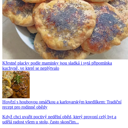
Křestné placky podle maminky jsou sladká i sytá připomínka
kuchyně, ve které se neplýtvalo
Hovězí s houbovou omáčkou a karlovarským knedlíkem: Tradiční
recept pro rodinné obědy
Když chci uvařit poctivý nedělní oběd, který provoní celý byt a
udělá radost všem u stolu, často skončím...