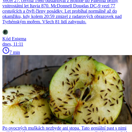
Večer 27. června 1980 odstartoval z Boloně do Palerma běžný
vnitrostátní let Itavia 870. McDonnell Douglas DC-9 vezl 77
cestujících a čtyři členy posádky. Let probíhal normálně až do
okamžiku, kdy kolem 20:59 zmizel z radarových obrazovek nad
Tyrhénským mořem. Všech 81 lidí zahynulo.
Kód Enigma
dnes, 11:11
7 min
Po ovocných muškách nezbyde ani stopa. Tato geniální past s nimi