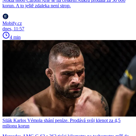
Nokia 8800 Carbon Arte se na českém Aukru prodala za 50 000
korun. A to ještě zdaleka není strop.
Mobify.cz
dnes, 11:57
4 min
Silák Karlos Vémola shání peníze. Prodává svůj klenot za 4,5
milionu korun