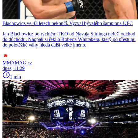
Blachowicz ve 43 letech nekončí. Vyzval bývalého šampiona UFC
Jan Blachowicz po rychlém TKO od Navaja Stirlinga neřeší odchod
do důchodu. Naopak si řekl o Roberta Whittakera, který po přestupu
do polotěžké váhy hledá další velké jméno.
MMAMAG.cz
dnes, 11:29
1 min