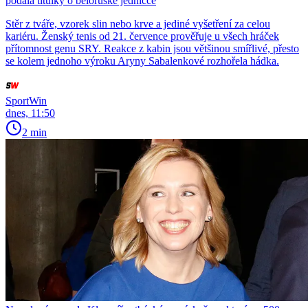
podala titulky o běloruské jedničce
Stěr z tváře, vzorek slin nebo krve a jediné vyšetření za celou
kariéru. Ženský tenis od 21. července prověřuje u všech hráček
přítomnost genu SRY. Reakce z kabin jsou většinou smířlivé, přesto
se kolem jednoho výroku Aryny Sabalenkové rozhořela hádka.
SportWin
dnes, 11:50
2 min