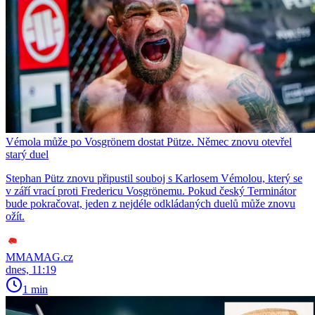
Vémola může po Vosgrönem dostat Pütze. Němec znovu otevřel
starý duel
Stephan Pütz znovu připustil souboj s Karlosem Vémolou, který se
v září vrací proti Fredericu Vosgrönemu. Pokud český Terminátor
bude pokračovat, jeden z nejdéle odkládaných duelů může znovu
ožít.
MMAMAG.cz
dnes, 11:19
1 min