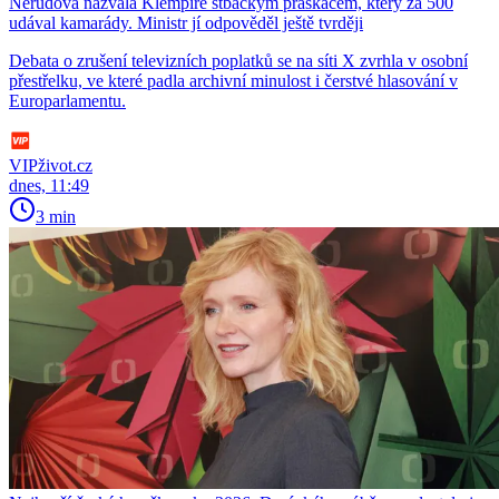
Nerudová nazvala Klempíře stbáckým práskačem, který za 500
udával kamarády. Ministr jí odpověděl ještě tvrději
Debata o zrušení televizních poplatků se na síti X zvrhla v osobní
přestřelku, ve které padla archivní minulost i čerstvé hlasování v
Europarlamentu.
VIPživot.cz
dnes, 11:49
3 min