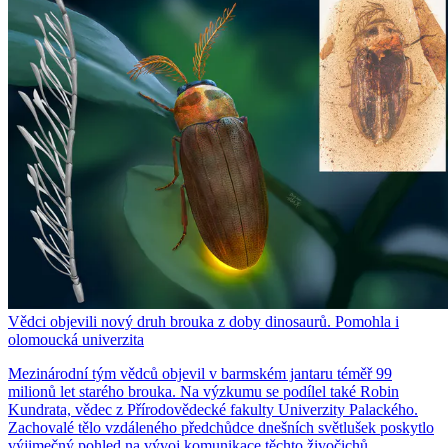
Vědci objevili nový druh brouka z doby dinosaurů. Pomohla i
olomoucká univerzita
Mezinárodní tým vědců objevil v barmském jantaru téměř 99
milionů let starého brouka. Na výzkumu se podílel také Robin
Kundrata, vědec z Přírodovědecké fakulty Univerzity Palackého.
Zachovalé tělo vzdáleného předchůdce dnešních světlušek poskytlo
výjimečný pohled na vývoj komunikace těchto živočichů.