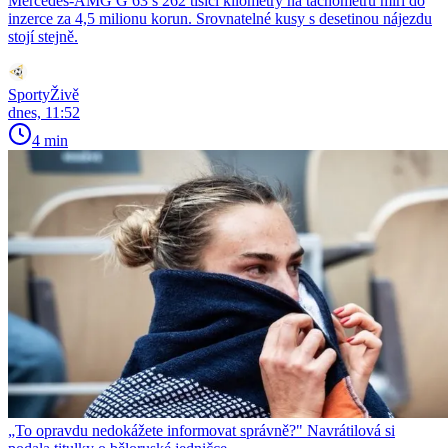
Mercedes-AMG G 63 s 262 tisíci kilometry na tachometru míří do
inzerce za 4,5 milionu korun. Srovnatelné kusy s desetinou nájezdu
stojí stejně.
SportyŽivě
dnes, 11:52
4 min
„To opravdu nedokážete informovat správně?" Navrátilová si