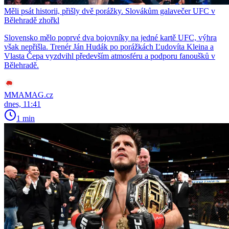
Měli psát historii, přišly dvě porážky. Slovákům galavečer UFC v
Bělehradě zhořkl
Slovensko mělo poprvé dva bojovníky na jedné kartě UFC, výhra
však nepřišla. Trenér Ján Hudák po porážkách Ľudovíta Kleina a
Vlasta Čepa vyzdvihl především atmosféru a podporu fanoušků v
Bělehradě.
MMAMAG.cz
dnes, 11:41
1 min