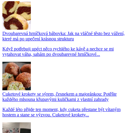
Dvoubarevná hrníčková bábovka: Jak na vláčné těsto bez vážení,
které má po upečení krásnou strukturu
Když potřebuji upéct něco rychlého ke kávě a nechce se mi
vytahovat váha, sahám po dvoubarevné hrníčkové...
Cuketové krokety se sýrem, česnekem a majoránkou: Potěšte
každého mlsouna křupavými kuličkami z vlastní zahrady
Každé léto přijde ten moment, kdy cuketa přestane být vítaným
hostem a stane se výzvou. Cuketové krokety...