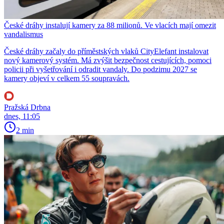
České dráhy instalují kamery za 88 milionů. Ve vlacích mají omezit
vandalismus
České dráhy začaly do příměstských vlaků CityElefant instalovat
nový kamerový systém. Má zvýšit bezpečnost cestujících, pomoci
policii při vyšetřování i odradit vandaly. Do podzimu 2027 se
kamery objeví v celkem 55 soupravách.
Pražská Drbna
dnes, 11:05
2 min