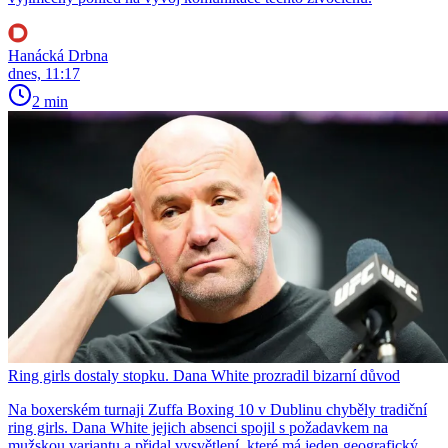
Hanácká Drbna
dnes, 11:17
2 min
Ring girls dostaly stopku. Dana White prozradil bizarní důvod
Na boxerském turnaji Zuffa Boxing 10 v Dublinu chyběly tradiční
ring girls. Dana White jejich absenci spojil s požadavkem na
mužskou variantu a přidal vysvětlení, které má jeden geografický