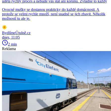
udělá rychlý proces a nebude vás stát ani korunu. Zvládne to každý
Ovocné mušky se dostanou prakticky do každé domácnosti. A
protože se velmi rychle množí, není snadné se jich zbavit. Několik
možností tu ale je.
BydlímeÚtulně.cz
dnes, 11:05
2 min
Reklama