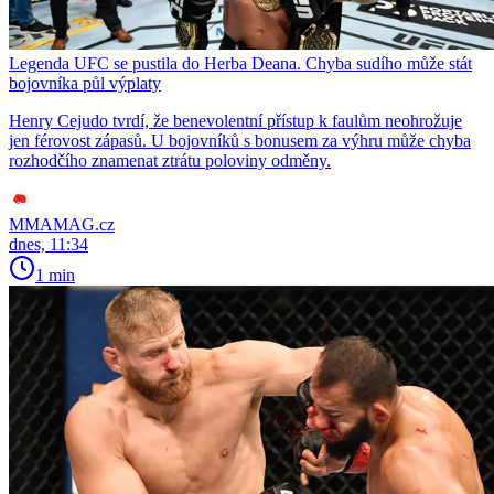
Legenda UFC se pustila do Herba Deana. Chyba sudího může stát
bojovníka půl výplaty
Henry Cejudo tvrdí, že benevolentní přístup k faulům neohrožuje
jen férovost zápasů. U bojovníků s bonusem za výhru může chyba
rozhodčího znamenat ztrátu poloviny odměny.
MMAMAG.cz
dnes, 11:34
1 min