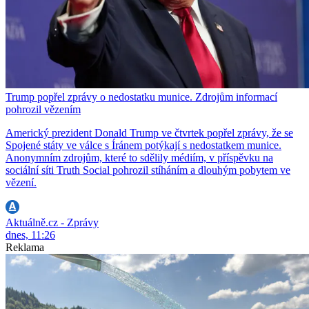
Trump popřel zprávy o nedostatku munice. Zdrojům informací
pohrozil vězením
Americký prezident Donald Trump ve čtvrtek popřel zprávy, že se
Spojené státy ve válce s Íránem potýkají s nedostatkem munice.
Anonymním zdrojům, které to sdělily médiím, v příspěvku na
sociální síti Truth Social pohrozil stíháním a dlouhým pobytem ve
vězení.
Aktuálně.cz - Zprávy
dnes, 11:26
Reklama