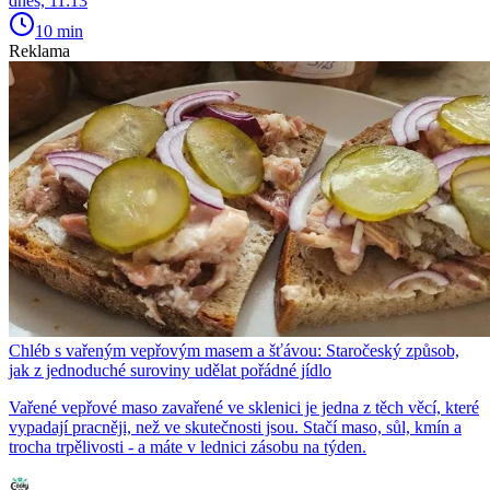
dnes, 11:13
10 min
Reklama
Chléb s vařeným vepřovým masem a šťávou: Staročeský způsob,
jak z jednoduché suroviny udělat pořádné jídlo
Vařené vepřové maso zavařené ve sklenici je jedna z těch věcí, které
vypadají pracněji, než ve skutečnosti jsou. Stačí maso, sůl, kmín a
trocha trpělivosti - a máte v lednici zásobu na týden.