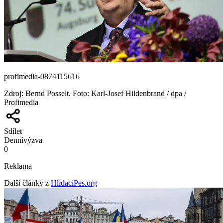
profimedia-0874115616
Zdroj
:
Bernd Posselt. Foto: Karl-Josef Hildenbrand / dpa /
Profimedia
Sdílet
Denní
výzva
0
Reklama
Další články z
HlídacíPes.org