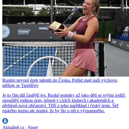
Rusům nevoní úprk talentů do Česka. Pořád mají naši výchovu,
utěšuje se Tarpiščev
Je to čím dál častější jev. Ruské tenistky už jako děti se svými rodiči
opouštějí rodnou zem, trénují v cizích klubech i akademiích a
přebírají nová občanství. Těží z toho například i český tenis. Šéf
ruského tenisu ale popírá, že by šlo o něco významného.
Aktuálně.cz - Sport