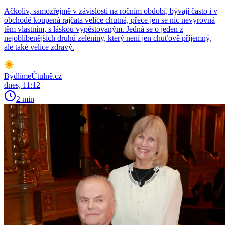
Ačkoliv, samozřejmě v závislosti na ročním období, bývají často i v
obchodě koupená rajčata velice chutná, přece jen se nic nevyrovná
těm vlastním, s láskou vypěstovaným. Jedná se o jeden z
nejoblíbenějších druhů zeleniny, který není jen chuťově příjemný,
ale také velice zdravý.
BydlímeÚtulně.cz
dnes, 11:12
2 min