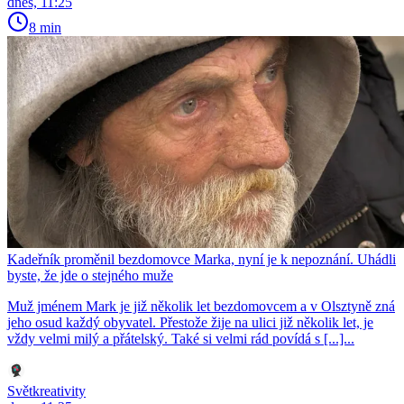
dnes, 11:25
8 min
Kadeřník proměnil bezdomovce Marka, nyní je k nepoznání. Uhádli
byste, že jde o stejného muže
Muž jménem Mark je již několik let bezdomovcem a v Olsztyně zná
jeho osud každý obyvatel. Přestože žije na ulici již několik let, je
vždy velmi milý a přátelský. Také si velmi rád povídá s [...]...
Světkreativity