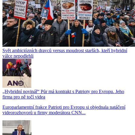
Svět ambiciózních dravců versus moudrost starších, kteří hybridní
válce nepodlehli
„Hybridní novinář“ Půr má kontrakt s Patrioty pro Evropu. Jeho
firma pro ně točí videa
Europarlamentní frakce Patrioti pro Evropu si objednala natáčení
videorozhovorů u firmy moderátora CNN...