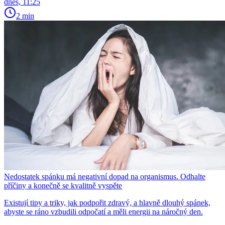
dnes, 11:25
2 min
Nedostatek spánku má negativní dopad na organismus. Odhalte
příčiny a konečně se kvalitně vyspěte
Existují tipy a triky, jak podpořit zdravý, a hlavně dlouhý spánek,
abyste se ráno vzbudili odpočatí a měli energii na náročný den.