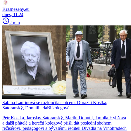
Krasnezeny.eu
dnes, 11:24
2 min
Sabina Laurinová se rozloučila s otcem. Dorazili Kostka,
Satoranský, Donutil i další kolegové
Petr Kostka, Jaroslav Satoranský, Martin Donutil, Jarmila Hybšová
a další přátelé a herečtí kolegové přišli dát poslední sbohem
režisérovi, pedagogovi a bývalému řediteli Divadla na Vinohradech