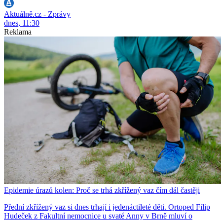
Aktuálně.cz - Zprávy
dnes, 11:30
Reklama
Epidemie úrazů kolen: Proč se trhá zkřížený vaz čím dál častěji
Přední zkřížený vaz si dnes trhají i jedenáctileté děti. Ortoped Filip
Hudeček z Fakultní nemocnice u svaté Anny v Brně mluví o