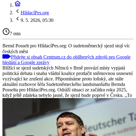
HlídacíPes.org
9. 5. 2026, 05:30
7 min
Bernd Posselt pro HlídacíPes.org: O sudetoněmecký sjezd stojí víc
českých měst
Přidejte si obsah Centrum.cz do oblíbených zdrojů pro Google
hledání a Google zprávy
Blížící se sjezd sudetských Němců v Brně provází místy vypjatá
politická debata i snaha vládní koalice protlačit sněmovnou usnesení
vyzývající ke zrušení akce. Připomínáme proto loňský, ale stále
aktuální rozhovor šéfa Sudetoněmeckého landsmanšaftu Bernda
Posselta pro HlídacíPes.org. Odráží situaci ze začátku roku 2025,
když ještě zdaleka nebylo jasné, že sjezd bude poprvé v Česku. „To