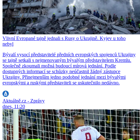
Vlivní Evropané tajně jednali s Rusy o Ukrajině. Kyjev u toho
nebyl
Bývalí vysocí představitelé předních evropských spojenců Ukrajiny
se tajně setkali s nejmenovaným bývalým představitelem Kremlu.
Společně zkoumali možná budoucí mírová jednání. Podle
dostupných informací se schůzky neúčastnil žádný zástupce
Ukrajiny. Přinejmenším jedno podobné jednání mezi bývalými
evropskými a ruskými představiteli se uskutečnilo nedávno.
Aktuálně.cz - Zprávy
dnes, 11:20