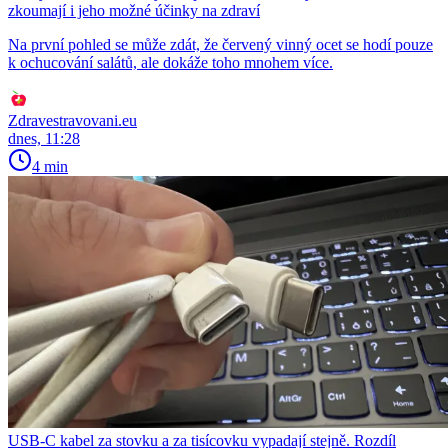
zkoumají i jeho možné účinky na zdraví
Na první pohled se může zdát, že červený vinný ocet se hodí pouze
k ochucování salátů, ale dokáže toho mnohem více.
Zdravestravovani.eu
dnes, 11:28
4 min
USB-C kabel za stovku a za tisícovku vypadají stejně. Rozdíl