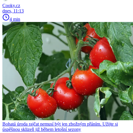
Cooky.cz
dnes, 11:13
4 min
Bohatá úroda rajčat nemusí být jen zbožným přáním. Užijte si
úspěšnou sklizeň již během letošní sezony