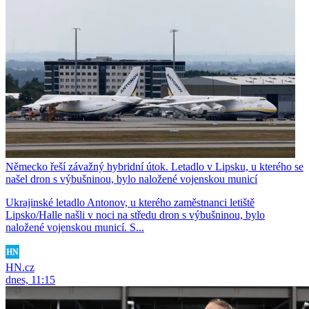
Německo řeší závažný hybridní útok. Letadlo v Lipsku, u kterého se
našel dron s výbušninou, bylo naložené vojenskou municí
Ukrajinské letadlo Antonov, u kterého zaměstnanci letiště
Lipsko/Halle našli v noci na středu dron s výbušninou, bylo
naložené vojenskou municí. S...
HN.cz
dnes, 11:15