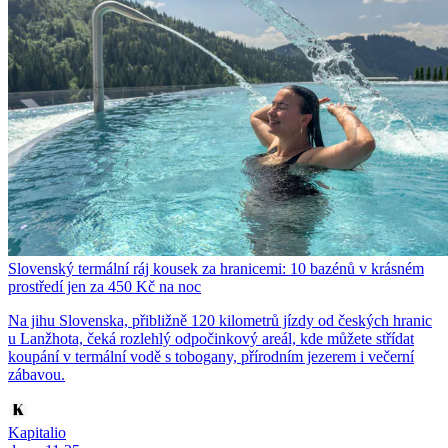
Slovenský termální ráj kousek za hranicemi: 10 bazénů v krásném
prostředí jen za 450 Kč na noc
Na jihu Slovenska, přibližně 120 kilometrů jízdy od českých hranic
u Lanžhota, čeká rozlehlý odpočinkový areál, kde můžete střídat
koupání v termální vodě s tobogany, přírodním jezerem i večerní
zábavou.
Kapitalio