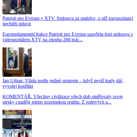
Patrioti pro Evropu v XTV. Smlouva za statisíce, o níž europoslanci
nechtěli mluvit
Europarlamentní frakce Patrioti pro Evropu uzavřela loni smlouvu s
videoportálem XTV na zhruba 288 tisíc...
Jan Urban: Vláda podle jediné strategie – když nevíš kudy dál,
vyvolej konflikt
KOMENTÁŘ. Všechny civilizace všech dob směřovaly svoje
stesky i naděje mimo pozemskou realitu. Z rodových a...