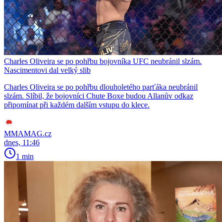
Charles Oliveira se po pohřbu bojovníka UFC neubránil slzám.
Nascimentovi dal velký slib
Charles Oliveira se po pohřbu dlouholetého parťáka neubránil
slzám. Slíbil, že bojovníci Chute Boxe budou Allanův odkaz
připomínat při každém dalším vstupu do klece.
MMAMAG.cz
dnes, 11:46
1 min