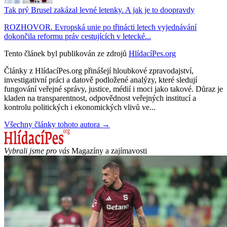
Tak prý Brusel zakázal levné letenky. A jak je to doopravdy
ROZHOVOR. Evropská unie po třinácti letech vyjednávání
dokončila reformu práv cestujících v letecké...
Tento článek byl publikován ze zdrojů
HlídacíPes.org
Články z HlídacíPes.org přinášejí hloubkové zpravodajství,
investigativní práci a datově podložené analýzy, které sledují
fungování veřejné správy, justice, médií i moci jako takové. Důraz je
kladen na transparentnost, odpovědnost veřejných institucí a
kontrolu politických i ekonomických vlivů ve...
Všechny články tohoto autora →
Vybrali jsme pro vás
Magazíny a zajímavosti