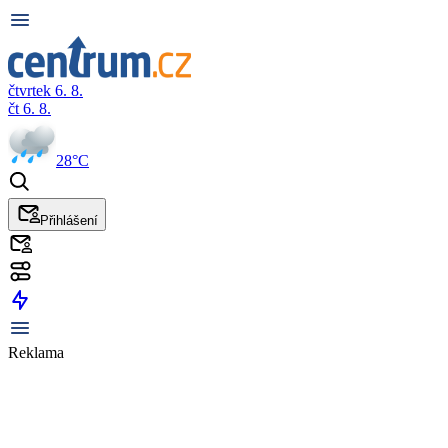
čtvrtek 6. 8.
čt 6. 8.
28°C
Přihlášení
Reklama