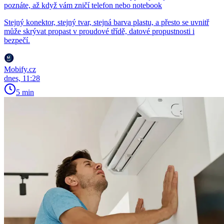
poznáte, až když vám zničí telefon nebo notebook
Stejný konektor, stejný tvar, stejná barva plastu, a přesto se uvnitř
může skrývat propast v proudové třídě, datové propustnosti i
bezpečí.
Mobify.cz
dnes, 11:28
5 min