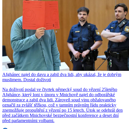
Afghánec najel do davu a zabil dva lidi, aby ukázal, že je dobrým
muslimem. Dostal doživotí
Na doživotí poslal ve čtvrtek německý soud do vězení 25letého
Afghánce, který loni v únoru v Mnichově najel do odborářské
demonstrace a zabil dva lidi. Zároveň soud vinu obžalovaného
označil za zvlášť těžkou, což v tamním právním řádu prakticky
znemožňuje propuštění z vězení po 15 letech. Útok se odehrál den
před začátkem Mnichovské bezpečnostní konference a deset dní
před parlamentními volbami.