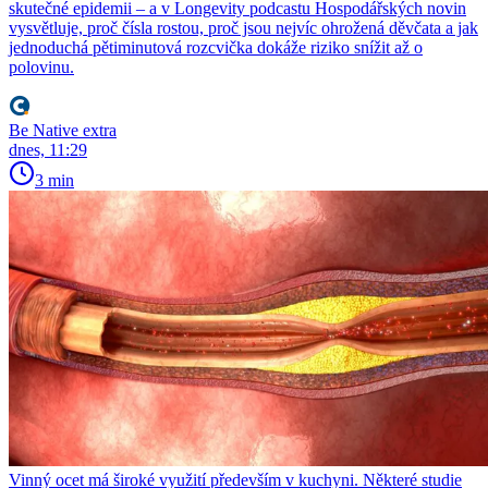
skutečné epidemii – a v Longevity podcastu Hospodářských novin
vysvětluje, proč čísla rostou, proč jsou nejvíc ohrožená děvčata a jak
jednoduchá pětiminutová rozcvička dokáže riziko snížit až o
polovinu.
Be Native extra
dnes, 11:29
3 min
Vinný ocet má široké využití především v kuchyni. Některé studie