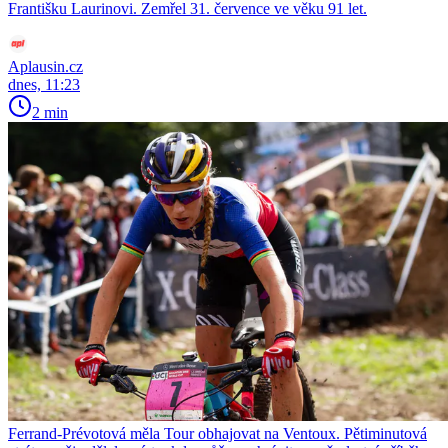
Františku Laurinovi. Zemřel 31. července ve věku 91 let.
Aplausin.cz
dnes, 11:23
2 min
Ferrand-Prévotová měla Tour obhajovat na Ventoux. Pětiminutová