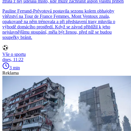
ztráta z něj udělala místo, kde může zachránit aspoň vlastní příběh
Pauline Ferrand-Prévotová postavila sezonu kolem obhajoby
vítězství na Tour de France Femmes. Mont Ventoux znala,
opakovaně na něm trénovala a při představení trasy mluvila o
výhodě domácího prostředí. Když se závod přiblížil k jeho
nejslavnějšímu stoupání, měla být ženou, před níž se budou
soupeřky bránit.
Vše o sportu
dnes, 11:22
3 min
Reklama