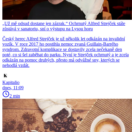
„Už mě odsud dostane jen zázrak.“ Ochrnutý Alfred Strejček stále
zůstává v sanatoriu, sní o výstupu na Lysou horu
Český herec Alfred Strejček je už několik let odkázán na invalidní
vozík. V roce 2017 ho postihla nemoc zvaná Guillain-Barrého
syndrom. Zdravotní komplikace se dostavily zcela nečekaně den
poté, co si šel zaběhat do parku. Nyní je Strejček ochrnutý a je zcela
odkázán na pomoc druhých, přesto má odvážné sny, kterých se
nehodlá vzdát.
Kapitalio
dnes, 11:09
2 min