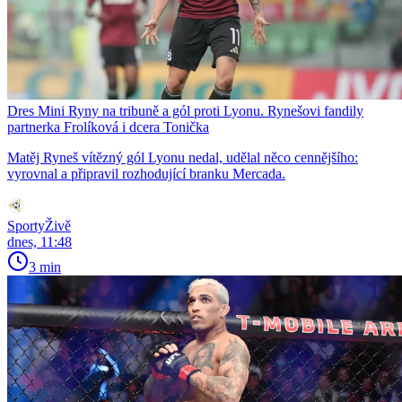
Dres Mini Ryny na tribuně a gól proti Lyonu. Rynešovi fandily
partnerka Frolíková i dcera Tonička
Matěj Ryneš vítězný gól Lyonu nedal, udělal něco cennějšího:
vyrovnal a připravil rozhodující branku Mercada.
SportyŽivě
dnes, 11:48
3 min