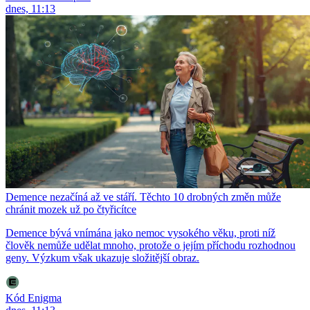
dnes, 11:13
Demence nezačíná až ve stáří. Těchto 10 drobných změn může
chránit mozek už po čtyřicítce
Demence bývá vnímána jako nemoc vysokého věku, proti níž
člověk nemůže udělat mnoho, protože o jejím příchodu rozhodnou
geny. Výzkum však ukazuje složitější obraz.
Kód Enigma