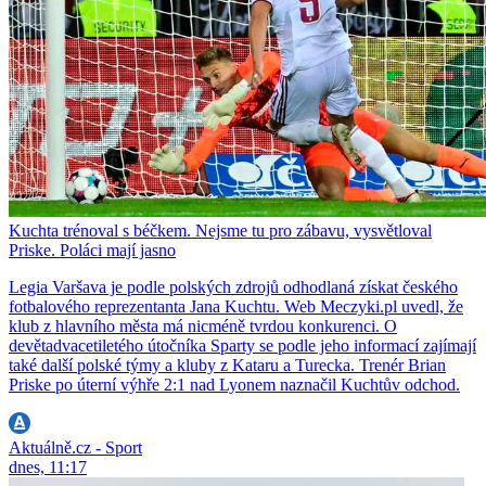
Kuchta trénoval s béčkem. Nejsme tu pro zábavu, vysvětloval
Priske. Poláci mají jasno
Legia Varšava je podle polských zdrojů odhodlaná získat českého
fotbalového reprezentanta Jana Kuchtu. Web Meczyki.pl uvedl, že
klub z hlavního města má nicméně tvrdou konkurenci. O
devětadvacetiletého útočníka Sparty se podle jeho informací zajímají
také další polské týmy a kluby z Kataru a Turecka. Trenér Brian
Priske po úterní výhře 2:1 nad Lyonem naznačil Kuchtův odchod.
Aktuálně.cz - Sport
dnes, 11:17