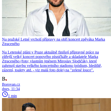
Na pražské Letné vrcholí přípravy na obří koncert zpěváka Marka
Ztraceného
Na Letenské pláni v Praze aktuálně finišují přípravné práce na
zítřejší velký koncert popového písničkáře a skladatele Marka
Ztraceného (foto; vlastním jménem Miroslav Slodičák), které
zahrnují stavbu velkého koncertního stadionu (pódium, hlediště,
zázemí, toalety atd. - viz malá foto dole) na "zelené louce".
Borovan.cz
dnes, 11:34
1 min