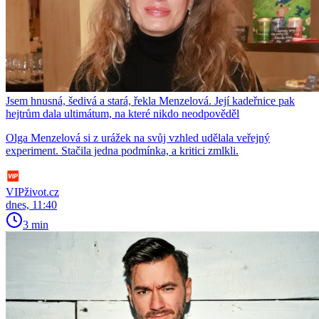
Jsem hnusná, šedivá a stará, řekla Menzelová. Její kadeřnice pak
hejtrům dala ultimátum, na které nikdo neodpověděl
Olga Menzelová si z urážek na svůj vzhled udělala veřejný
experiment. Stačila jedna podmínka, a kritici zmlkli.
VIPživot.cz
dnes, 11:40
3 min