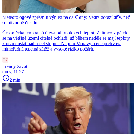
Meteorologové zpřesnili výhled na další dny: Vedra dorazí dřív, než
se původně čekalo
Česko čeká jen krátká úleva od tropických teplot. Zatímco v pátek
se na většině území citelně ochladí, už během neděle se mají teploty
znovu dostat nad třicet stupňů. Na jihu Moravy navíc přetrvává
mimořádná tepelná zátěž a vysoké riziko požárů.
Trendy Život
dnes, 11:27
2 min