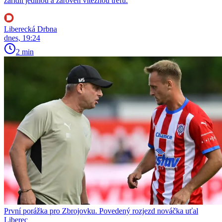
zařídil jedinou a zároveň vítěznou trefu.
Liberecká Drbna
dnes, 19:24
2 min
První porážka pro Zbrojovku. Povedený rozjezd nováčka uťal
Liberec