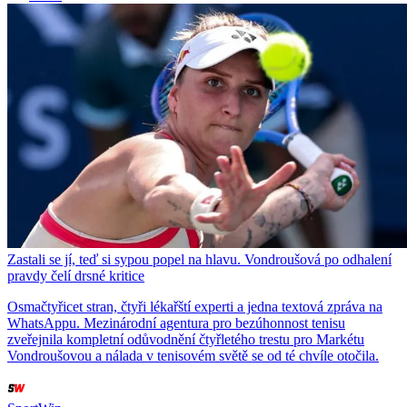
Zastali se jí, teď si sypou popel na hlavu. Vondroušová po odhalení
pravdy čelí drsné kritice
Osmačtyřicet stran, čtyři lékařští experti a jedna textová zpráva na
WhatsAppu. Mezinárodní agentura pro bezúhonnost tenisu
zveřejnila kompletní odůvodnění čtyřletého trestu pro Markétu
Vondroušovou a nálada v tenisovém světě se od té chvíle otočila.