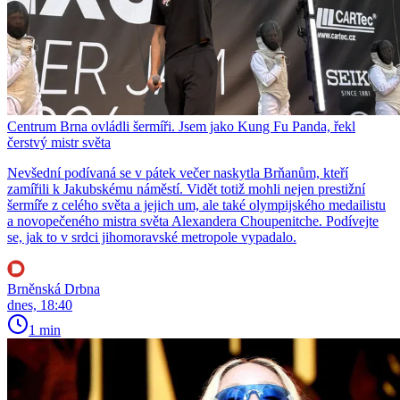
Centrum Brna ovládli šermíři. Jsem jako Kung Fu Panda, řekl
čerstvý mistr světa
Nevšední podívaná se v pátek večer naskytla Brňanům, kteří
zamířili k Jakubskému náměstí. Vidět totiž mohli nejen prestižní
šermíře z celého světa a jejich um, ale také olympijského medailistu
a novopečeného mistra světa Alexandera Choupenitche. Podívejte
se, jak to v srdci jihomoravské metropole vypadalo.
Brněnská Drbna
dnes, 18:40
1 min