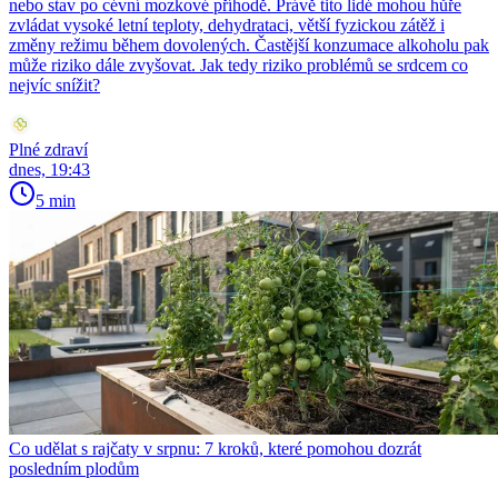
nebo stav po cévní mozkové příhodě. Právě tito lidé mohou hůře
zvládat vysoké letní teploty, dehydrataci, větší fyzickou zátěž i
změny režimu během dovolených. Častější konzumace alkoholu pak
může riziko dále zvyšovat. Jak tedy riziko problémů se srdcem co
nejvíc snížit?
Plné zdraví
dnes, 19:43
5 min
Co udělat s rajčaty v srpnu: 7 kroků, které pomohou dozrát
posledním plodům