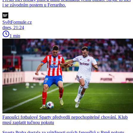
i se závodním postem u Ferrariho.
SvětFormule.cz
dnes, 21:24
1 min
Fanoušci fotbalové Sparty předvedli nepochopitelné chování. Klub
musí zaplatit tučnou pokutu
Sparta Praha dostala za výtržnosti svých fanoušků v Brně pokutu