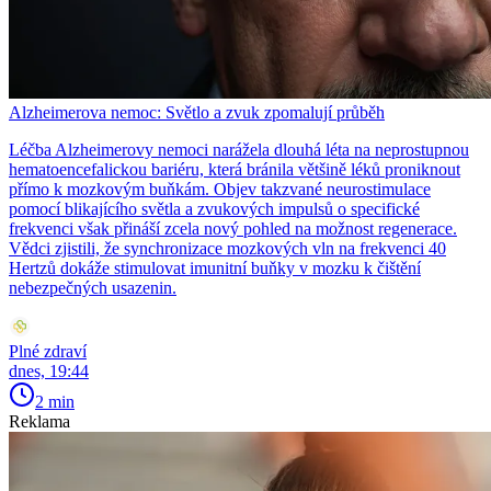
Alzheimerova nemoc: Světlo a zvuk zpomalují průběh
Léčba Alzheimerovy nemoci narážela dlouhá léta na neprostupnou
hematoencefalickou bariéru, která bránila většině léků proniknout
přímo k mozkovým buňkám. Objev takzvané neurostimulace
pomocí blikajícího světla a zvukových impulsů o specifické
frekvenci však přináší zcela nový pohled na možnost regenerace.
Vědci zjistili, že synchronizace mozkových vln na frekvenci 40
Hertzů dokáže stimulovat imunitní buňky v mozku k čištění
nebezpečných usazenin.
Plné zdraví
dnes, 19:44
2 min
Reklama