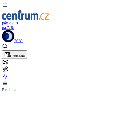
pátek 7. 8.
pá 7. 8.
20°C
Přihlášení
Reklama