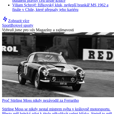
odhalení pravdy čelí drsné kritice
Viliam Schrojf: žižkovský kluk, nejlepší brankář MS 1962 a
finále v Chile, které přepsaly jeho kariéru
Zobrazit více
Sport
Bojové sporty
Vybrali jsme pro vás
Magazíny a zajímavosti
Proč Stirling Moss nikdy nezávodil za Ferrariho
Stirling Moss se nikdy nestal mistrem světa v královně motorsportu.
Přesto měl britský pilot k titulu několikrát velmi blízko. Stejně to měl