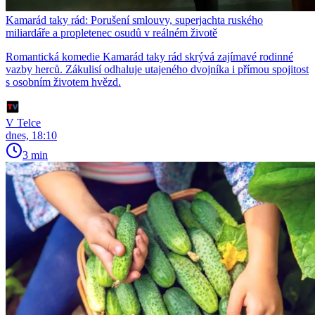
Kamarád taky rád: Porušení smlouvy, superjachta ruského
miliardáře a propletenec osudů v reálném životě
Romantická komedie Kamarád taky rád skrývá zajímavé rodinné
vazby herců. Zákulisí odhaluje utajeného dvojníka i přímou spojitost
s osobním životem hvězd.
V Telce
dnes, 18:10
3 min