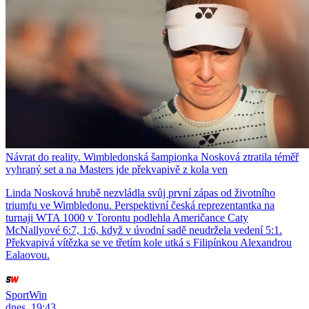
Návrat do reality. Wimbledonská šampionka Nosková ztratila téměř
vyhraný set a na Masters jde překvapivě z kola ven
Linda Nosková hrubě nezvládla svůj první zápas od životního
triumfu ve Wimbledonu. Perspektivní česká reprezentantka na
turnaji WTA 1000 v Torontu podlehla Američance Caty
McNallyové 6:7, 1:6, když v úvodní sadě neudržela vedení 5:1.
Překvapivá vítězka se ve třetím kole utká s Filipínkou Alexandrou
Ealaovou.
SportWin
dnes, 19:43