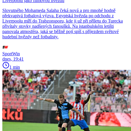
Liverpoolu jako filmovou hvězdu
Slovutného Mohameda Salaha čeká nová a pro mnohé hodně
překvapivá fotbalová výzva. Egyptská hvězda po odchodu z
Liverpoolu míří do Trabzonsporu, kde ji už při příletu do Turecka
přivítaly stovky nadšených fanoušků. Na istanbulském letišti
panovala atmosféra, jaká se běžně pojí spíš s příjezdem světové
hudební hvězdy než fotbalisty.
SportWin
dnes, 19:41
1 min