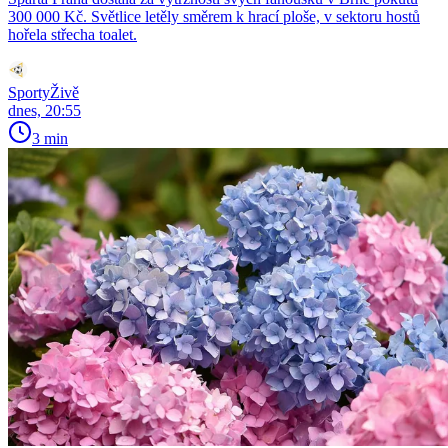
300 000 Kč. Světlice letěly směrem k hrací ploše, v sektoru hostů
hořela střecha toalet.
SportyŽivě
dnes, 20:55
3 min