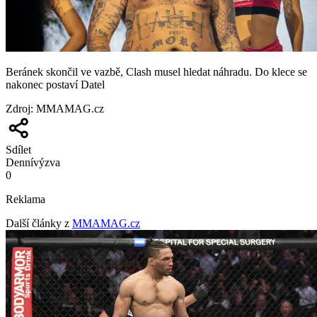
Beránek skončil ve vazbě, Clash musel hledat náhradu. Do klece se
nakonec postaví Datel
Zdroj
:
MMAMAG.cz
Sdílet
Denní
výzva
0
Reklama
Další články z
MMAMAG.cz