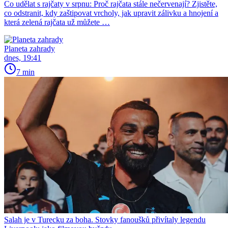
Co udělat s rajčaty v srpnu: Proč rajčata stále nečervenají? Zjistěte,
co odstranit, kdy zaštipovat vrcholy, jak upravit zálivku a hnojení a
která zelená rajčata už můžete …
Planeta zahrady
dnes, 19:41
7 min
Salah je v Turecku za boha. Stovky fanoušků přivítaly legendu