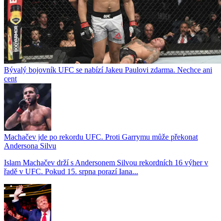
Bývalý bojovník UFC se nabízí Jakeu Paulovi zdarma. Nechce ani
cent
Machačev jde po rekordu UFC. Proti Garrymu může překonat
Andersona Silvu
Islam Machačev drží s Andersonem Silvou rekordních 16 výher v
řadě v UFC. Pokud 15. srpna porazí Iana...