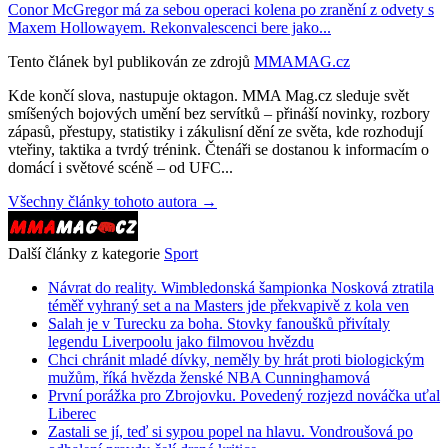
Conor McGregor má za sebou operaci kolena po zranění z odvety s
Maxem Hollowayem. Rekonvalescenci bere jako...
Tento článek byl publikován ze zdrojů
MMAMAG.cz
Kde končí slova, nastupuje oktagon. MMA Mag.cz sleduje svět
smíšených bojových umění bez servítků – přináší novinky, rozbory
zápasů, přestupy, statistiky i zákulisní dění ze světa, kde rozhodují
vteřiny, taktika a tvrdý trénink. Čtenáři se dostanou k informacím o
domácí i světové scéně – od UFC...
Všechny články tohoto autora →
Další články z kategorie
Sport
Návrat do reality. Wimbledonská šampionka Nosková ztratila
téměř vyhraný set a na Masters jde překvapivě z kola ven
Salah je v Turecku za boha. Stovky fanoušků přivítaly
legendu Liverpoolu jako filmovou hvězdu
Chci chránit mladé dívky, neměly by hrát proti biologickým
mužům, říká hvězda ženské NBA Cunninghamová
První porážka pro Zbrojovku. Povedený rozjezd nováčka uťal
Liberec
Zastali se jí, teď si sypou popel na hlavu. Vondroušová po