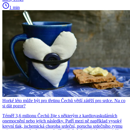
1 min
Horké léto může být pro třetinu Čechů větší zátěží pro srdce. Na co
si dát pozor?
Téměř 3,6 milionu Čechů žije s některým z kardiovaskulárních
onemocnění nebo jejich následky. Patří mezi ně například vysoký
krevní tlak, ischemická choroba srdeční, porucha srdečního rytmu