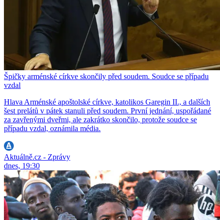
Špičky arménské církve skončily před soudem. Soudce se případu
vzdal
Hlava Arménské apoštolské církve, katolikos Garegin II., a dalších
šest prelátů v pátek stanuli před soudem. První jednání, uspořádané
za zavřenými dveřmi, ale zakrátko skončilo, protože soudce se
případu vzdal, oznámila média.
Aktuálně.cz - Zprávy
dnes, 19:30