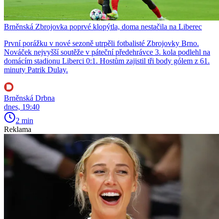
Brněnská Zbrojovka poprvé klopýtla, doma nestačila na Liberec
První porážku v nové sezoně utrpěli fotbalisté Zbrojovky Brno.
Nováček nejvyšší soutěže v páteční předehrávce 3. kola podlehl na
domácím stadionu Liberci 0:1. Hostům zajistil tři body gólem z 61.
minuty Patrik Dulay.
Brněnská Drbna
dnes, 19:40
2 min
Reklama