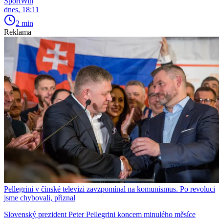
SportWin
dnes, 18:11
2 min
Reklama
Pellegrini v čínské televizi zavzpomínal na komunismus. Po revoluci
jsme chybovali, přiznal
Slovenský prezident Peter Pellegrini koncem minulého měsíce