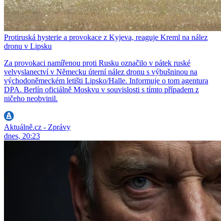
Protiruská hysterie a provokace z Kyjeva, reaguje Kreml na nález
dronu v Lipsku
Za provokaci namířenou proti Rusku označilo v pátek ruské
velvyslanectví v Německu úterní nález dronu s výbušninou na
východoněmeckém letišti Lipsko/Halle. Informuje o tom agentura
DPA. Berlín oficiálně Moskvu v souvislosti s tímto případem z
ničeho neobvinil.
Aktuálně.cz - Zprávy
dnes, 20:23