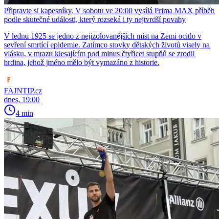
Připravte si kapesníky. V sobotu ve 20:00 vysílá Prima MAX příběh
podle skutečné události, který rozseká i ty nejtvrdší povahy
V lednu 1925 se jedno z nejizolovanějších míst na Zemi ocitlo v
sevření smrtící epidemie. Zatímco stovky dětských životů visely na
vlásku, v mrazu klesajícím pod minus čtyřicet stupňů se zrodil
hrdina, jehož jméno mělo být vymazáno z historie.
FAJNTIP.cz
dnes, 19:00
4 min