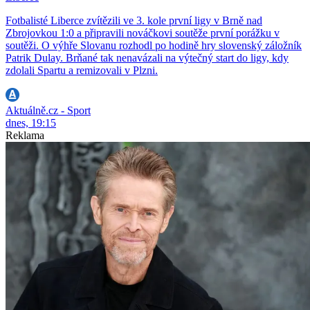
Fotbalisté Liberce zvítězili ve 3. kole první ligy v Brně nad
Zbrojovkou 1:0 a připravili nováčkovi soutěže první porážku v
soutěži. O výhře Slovanu rozhodl po hodině hry slovenský záložník
Patrik Dulay. Brňané tak nenavázali na výtečný start do ligy, kdy
zdolali Spartu a remizovali v Plzni.
Aktuálně.cz - Sport
dnes, 19:15
Reklama