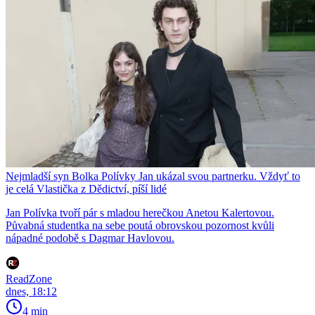
Nejmladší syn Bolka Polívky Jan ukázal svou partnerku. Vždyť to
je celá Vlastička z Dědictví, píší lidé
Jan Polívka tvoří pár s mladou herečkou Anetou Kalertovou.
Půvabná studentka na sebe poutá obrovskou pozornost kvůli
nápadné podobě s Dagmar Havlovou.
ReadZone
dnes, 18:12
4 min