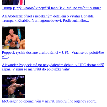
Trump je prý Khabibův největší fanoušek. Měl ho zmínit i v knize
Ali Abdelaziz přišel s nečekaným detailem o vztahu Donalda
Trumpa k Khabibu Nurmagomedovovi. Podle známého...
Poppeck rychle dostane druhou šanci v UFC. Vrací se do polotěžké
váhy
Alexander Poppeck má po nevydařeném debutu v UFC dostat další
zápas. V říjnu se má vrátit do polotěžké váhy...
McGregor po operaci věří v návrat. Inspirují ho legendy sportu