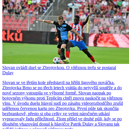
Slovan ovládl duel se Zbrojovkou. O vítěznou trefu se postaral
Dulay
Slovan se ve třetím kole představil na hřišti ligového nováčka.
Zbrojovka Brno se po třech letech vrátila do nejvyšší soutěže a do
nové sezony vstoupila ve výborné formě. Slovan naopak po
bojovném výkonu proti Teplicím chtěl znovu naskočit na vítěznou
vlnu. V úvodu duelu hlavní sudí po zásahu videorozhodčího zrušil
udělenou červenou kartu pro Zbrojovku. První půle tak skončila
bezbrankově, přesto si oba celky ve velmi náročném utkání
vypracovaly řadu příležitostí. Zlom přišel ve druhé půli, kdy se po
dlouhém vhazování dostal k hlavičce Patrik Dulay a Slovanu tak