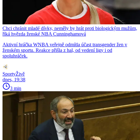
Chci chránit mladé dívky, neměly by hrát proti biologickým mužům,
říká hvězda ženské NBA Cunninghamová
Aktivní hráčka WNBA veřejně odmítla účast transgender žen v
ženském sportu. Reakce přišla z hal, od vedení ligy i od
spoluhráček.
SportyŽivě
dnes, 19:38
3 min