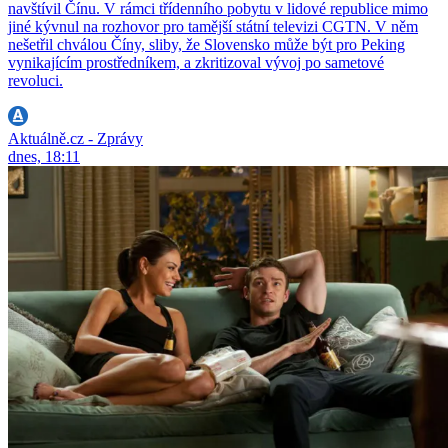
navštívil Čínu. V rámci třídenního pobytu v lidové republice mimo
jiné kývnul na rozhovor pro tamější státní televizi CGTN. V něm
nešetřil chválou Číny, sliby, že Slovensko může být pro Peking
vynikajícím prostředníkem, a zkritizoval vývoj po sametové
revoluci.
Aktuálně.cz - Zprávy
dnes, 18:11