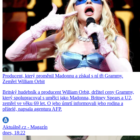
Producent, který proměnil Madonnu a získal s ní tři Grammy.
Zemřel William Orbit
Britský hudebník a producent William Orbit, držitel ceny Grammy,
který spolupracoval s umělci jako Madonna, Britney Spears a U2,
zemřel ve věku 69 let. O jeho úmrtí informovali jeho rodina a
přátelé, napsala agentura AFP.
Aktuálně.cz - Magazín
dnes, 18:22