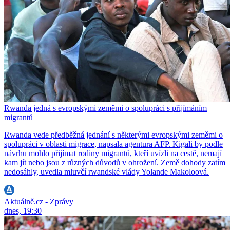
Rwanda jedná s evropskými zeměmi o spolupráci s přijímáním
migrantů
Rwanda vede předběžná jednání s některými evropskými zeměmi o
spolupráci v oblasti migrace, napsala agentura AFP. Kigali by podle
návrhu mohlo přijímat rodiny migrantů, kteří uvízli na cestě, nemají
kam jít nebo jsou z různých důvodů v ohrožení. Země dohody zatím
nedosáhly, uvedla mluvčí rwandské vlády Yolande Makoloová.
Aktuálně.cz - Zprávy
dnes, 19:30