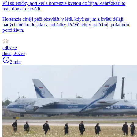
Půl skleničky pod keř a hortenzie kvetou do října. Zahrádkáři to
mají doma a nevědí
Hortenzie chtějí péči obzvlášť v létě, když se jim z květů dělají
nadýchané koule jako z pohádky. Právě tehdy potřebují pořádnou
porci živin.
adbz.cz
dnes, 20:50
2 min