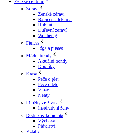
Ženské centrum
Zdraví
Ženské zdraví
Babiččina lékárna
Hubnutí
Duševní zdraví
Wellbeing
Fitness
Jóga a pilates
Módní trendy
Aktuální trendy
Doplňky
Krása
Péče o pleť
Péče o tělo
Vlasy
Nehty
Příběhy ze života
Inspirativní ženy
Rodina & komunita
Výchova
Přátelství
Vztahy