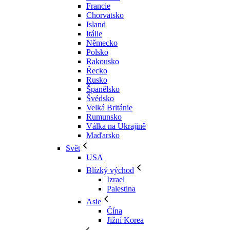
Francie
Chorvatsko
Island
Itálie
Německo
Polsko
Rakousko
Řecko
Rusko
Španělsko
Švédsko
Velká Británie
Rumunsko
Válka na Ukrajině
Maďarsko
Svět
USA
Blízký východ
Izrael
Palestina
Asie
Čína
Jižní Korea