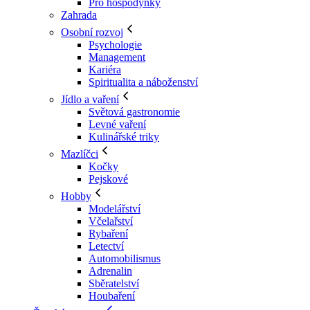
Pro hospodyňky
Zahrada
Osobní rozvoj
Psychologie
Management
Kariéra
Spiritualita a náboženství
Jídlo a vaření
Světová gastronomie
Levné vaření
Kulinářské triky
Mazlíčci
Kočky
Pejskové
Hobby
Modelářství
Včelařství
Rybaření
Letectví
Automobilismus
Adrenalin
Sběratelství
Houbaření