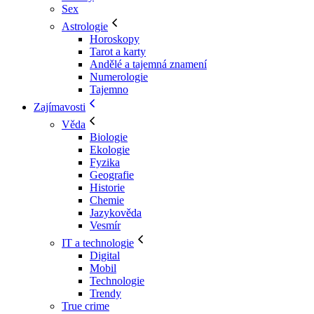
Sex
Astrologie
Horoskopy
Tarot a karty
Andělé a tajemná znamení
Numerologie
Tajemno
Zajímavosti
Věda
Biologie
Ekologie
Fyzika
Geografie
Historie
Chemie
Jazykověda
Vesmír
IT a technologie
Digital
Mobil
Technologie
Trendy
True crime