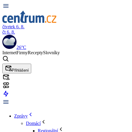
čtvrtek 6. 8.
čt 6. 8.
26°C
Internet
Firmy
Recepty
Slovníky
Přihlášení
Zprávy
Domácí
Regionální