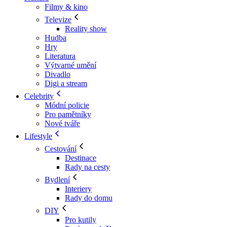
Filmy & kino
Televize
Reality show
Hudba
Hry
Literatura
Výtvarné umění
Divadlo
Digi a stream
Celebrity
Módní policie
Pro pamětníky
Nové tváře
Lifestyle
Cestování
Destinace
Rady na cesty
Bydlení
Interiery
Rady do domu
DIY
Pro kutily