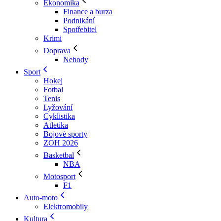
Ekonomika
Finance a burza
Podnikání
Spotřebitel
Krimi
Doprava
Nehody
Sport
Hokej
Fotbal
Tenis
Lyžování
Cyklistika
Atletika
Bojové sporty
ZOH 2026
Basketbal
NBA
Motosport
F1
Auto-moto
Elektromobily
Kultura