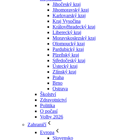
Jihočeský kraj
Jihomoravský kraj
Karlovarský kraj
Kraj Vysočina
Králověhradecký kraj
Liberecký kraj
Moravskoslezský kraj
Olomoucký kraj
Pardubický kraj
Plzeňský kraj
Středočeský kraj
Ústecký kraj
Zlínský kraj
Praha
Brno
Ostrava
Školství
Zdravotnictví
Politika
O počasí
Volby 2026
Zahraničí
Evropa
Slovensko