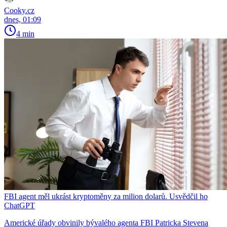
Cooky.cz
dnes, 01:09
4 min
FBI agent měl ukrást kryptoměny za milion dolarů. Usvědčil ho
ChatGPT
Americké úřady obvinily bývalého agenta FBI Patricka Stevena