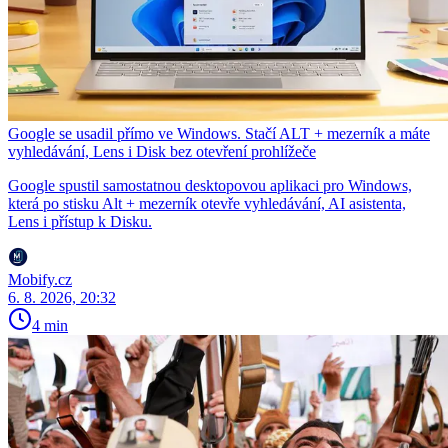
Google se usadil přímo ve Windows. Stačí ALT + mezerník a máte
vyhledávání, Lens i Disk bez otevření prohlížeče
Google spustil samostatnou desktopovou aplikaci pro Windows,
která po stisku Alt + mezerník otevře vyhledávání, AI asistenta,
Lens i přístup k Disku.
Mobify.cz
6. 8. 2026, 20:32
4 min