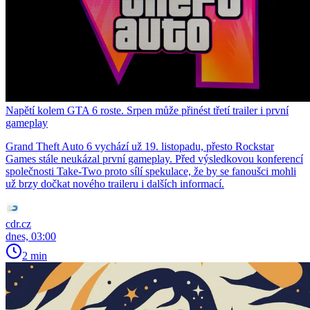
Napětí kolem GTA 6 roste. Srpen může přinést třetí trailer i první
gameplay
Grand Theft Auto 6 vychází už 19. listopadu, přesto Rockstar
Games stále neukázal první gameplay. Před výsledkovou konferencí
společnosti Take-Two proto sílí spekulace, že by se fanoušci mohli
už brzy dočkat nového traileru i dalších informací.
cdr.cz
dnes, 03:00
2 min