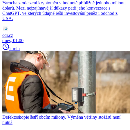
Yarocha z odcizení kryptoměn v hodnotě přibližně jednoho milionu
dolarů. Mezi nejzajímavější důkazy patří jeho konverzace s
ChatGPT, ve kterých údajně řešil investování peněz i odchod z
USA.
cdr.cz
dnes, 01:00
2 min
Defektoskopie šetří obcím miliony. Výměna většiny stožárů není
nutná