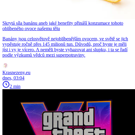
Skrytá síla banánu aneb jaké benefity přináší konzumace tohoto
oblíbeného ovoce našemu tělu
Banány jsou celosvětově nejoblíbenějším ovocem, ve světě se jich
vypěstuje ročně přes 145 milionů tun. Důvodů, proč byste je měli
jíst i vy je vícero. A neměli byste vyhazovat ani slupku, i ta se řadí
podle výzkumů vědců mezi superpotraviny.
Krasnezeny.eu
dnes, 03:04
2 min