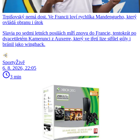
Trpišovský nemá dost. Ve Francii loví rychlíka Mandengueho, který
ovládá obranu i útok
Slavia po sedmi letních posilách míří znovu do Francie, tentokrát po
dvacetiletém Kamerunci z Auxerre, který ve třetí lize střílel góly i
bránil jako wingback.
SportyŽivě
6. 8. 2026, 22:05
3 min