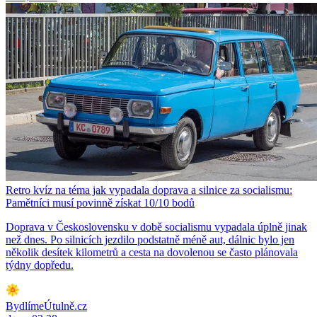
Retro kvíz na téma jak vypadala doprava a silnice za socialismu:
Pamětníci musí povinně získat 10/10 bodů
Doprava v Československu v době socialismu vypadala úplně jinak
než dnes. Po silnicích jezdilo podstatně méně aut, dálnic bylo jen
několik desítek kilometrů a cesta na dovolenou se často plánovala
týdny dopředu.
BydlímeÚtulně.cz