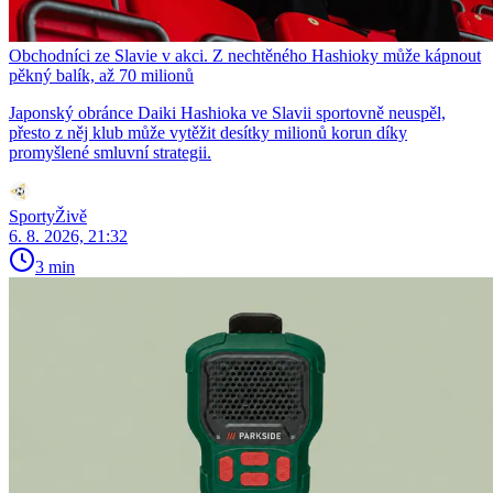
Obchodníci ze Slavie v akci. Z nechtěného Hashioky může kápnout
pěkný balík, až 70 milionů
Japonský obránce Daiki Hashioka ve Slavii sportovně neuspěl,
přesto z něj klub může vytěžit desítky milionů korun díky
promyšlené smluvní strategii.
SportyŽivě
6. 8. 2026, 21:32
3 min