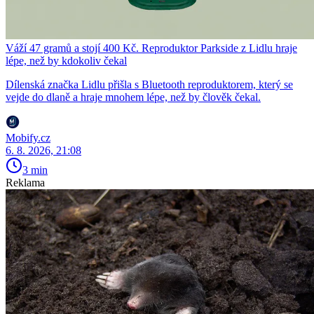
Váží 47 gramů a stojí 400 Kč. Reproduktor Parkside z Lidlu hraje
lépe, než by kdokoliv čekal
Dílenská značka Lidlu přišla s Bluetooth reproduktorem, který se
vejde do dlaně a hraje mnohem lépe, než by člověk čekal.
Mobify.cz
6. 8. 2026, 21:08
3 min
Reklama