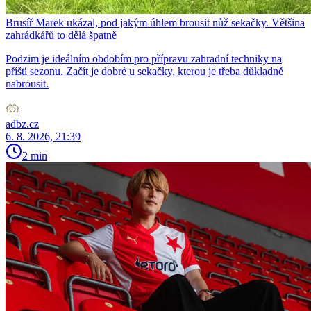
Brusíř Marek ukázal, pod jakým úhlem brousit nůž sekačky. Většina
zahrádkářů to dělá špatně
Podzim je ideálním obdobím pro přípravu zahradní techniky na
příští sezonu. Začít je dobré u sekačky, kterou je třeba důkladně
nabrousit.
adbz.cz
6. 8. 2026, 21:39
2 min