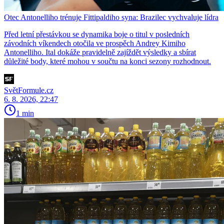
Otec Antonelliho trénuje Fittipaldiho syna: Brazilec vychvaluje lídra
Před letní přestávkou se dynamika boje o titul v posledních
závodních víkendech otočila ve prospěch Andrey Kimiho
Antonelliho. Ital dokáže pravidelně zajíždět výsledky a sbírat
důležité body, které mohou v součtu na konci sezony rozhodnout.
SvětFormule.cz
6. 8. 2026, 22:47
1 min