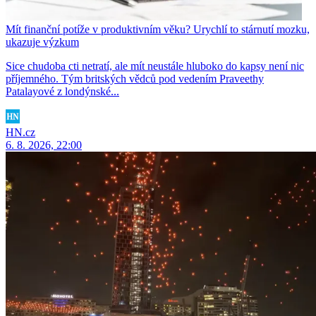
Mít finanční potíže v produktivním věku? Urychlí to stárnutí mozku,
ukazuje výzkum
Sice chudoba cti netratí, ale mít neustále hluboko do kapsy není nic
příjemného. Tým britských vědců pod vedením Praveethy
Patalayové z londýnské...
HN.cz
6. 8. 2026, 22:00