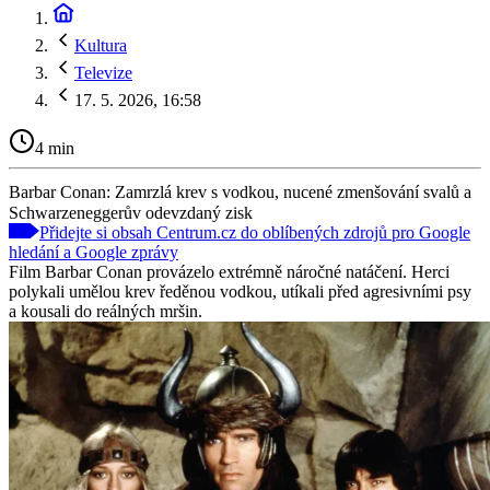
Kultura
Televize
17. 5. 2026, 16:58
4 min
Barbar Conan: Zamrzlá krev s vodkou, nucené zmenšování svalů a
Schwarzeneggerův odevzdaný zisk
Přidejte si obsah Centrum.cz do oblíbených zdrojů pro Google
hledání a Google zprávy
Film Barbar Conan provázelo extrémně náročné natáčení. Herci
polykali umělou krev ředěnou vodkou, utíkali před agresivními psy
a kousali do reálných mršin.