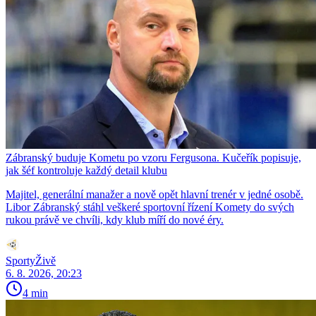
Zábranský buduje Kometu po vzoru Fergusona. Kučeřík popisuje,
jak šéf kontroluje každý detail klubu
Majitel, generální manažer a nově opět hlavní trenér v jedné osobě.
Libor Zábranský stáhl veškeré sportovní řízení Komety do svých
rukou právě ve chvíli, kdy klub míří do nové éry.
SportyŽivě
6. 8. 2026, 20:23
4 min