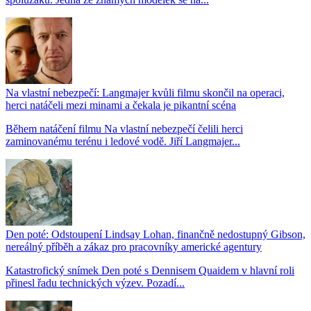
Na vlastní nebezpečí: Langmajer kvůli filmu skončil na operaci,
herci natáčeli mezi minami a čekala je pikantní scéna
Během natáčení filmu Na vlastní nebezpečí čelili herci
zaminovanému terénu i ledové vodě. Jiří Langmajer...
Den poté: Odstoupení Lindsay Lohan, finančně nedostupný Gibson,
nereálný příběh a zákaz pro pracovníky americké agentury
Katastrofický snímek Den poté s Dennisem Quaidem v hlavní roli
přinesl řadu technických výzev. Pozadí...