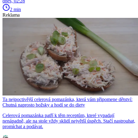
dnes, 02:28
2 min
Reklama
Ta nejpoctivější celerová pomazánka, která vám připomene dětství:
Chutná naprosto božsky a hodí se do diety
Celerová pomazánka patří k těm receptům, které vypadají
nenápadně, ale na stole vždy sklidí největší úspěch. Stačí nastrouhat,
promíchat a podávat.