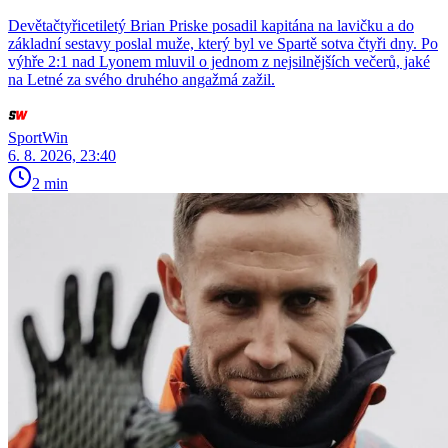
Devětačtyřicetiletý Brian Priske posadil kapitána na lavičku a do
základní sestavy poslal muže, který byl ve Spartě sotva čtyři dny. Po
výhře 2:1 nad Lyonem mluvil o jednom z nejsilnějších večerů, jaké
na Letné za svého druhého angažmá zažil.
SportWin
6. 8. 2026, 23:40
2 min