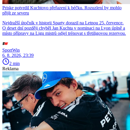
Priske potvrdil Kuchtovo přeřazení k béčku. Rozuzlení by mohlo
přijít ze severu
Nejdražší útočník v historii Sparty dorazil na Letnou 25. července.
O deset dní později chyběl Jan Kuchta v nominaci na Lyon úplně a
místo přípravy na Ligu mistrů odjel trénovat s třetiligovou rezervou.
SportWin
6. 8. 2026, 23:39
2 min
Reklama