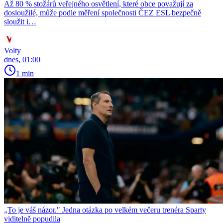
Až 80 % stožárů veřejného osvětlení, které obce považují za
dosloužilé, může podle měření společnosti ČEZ ESL bezpečně
sloužit i…
Volty
dnes, 01:00
1 min
„To je váš názor." Jedna otázka po velkém večeru trenéra Sparty
viditelně popudila