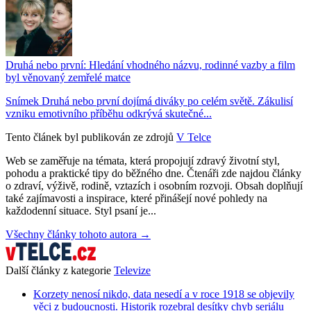
Druhá nebo první: Hledání vhodného názvu, rodinné vazby a film
byl věnovaný zemřelé matce
Snímek Druhá nebo první dojímá diváky po celém světě. Zákulisí
vzniku emotivního příběhu odkrývá skutečné...
Tento článek byl publikován ze zdrojů
V Telce
Web se zaměřuje na témata, která propojují zdravý životní styl,
pohodu a praktické tipy do běžného dne. Čtenáři zde najdou články
o zdraví, výživě, rodině, vztazích i osobním rozvoji. Obsah doplňují
také zajímavosti a inspirace, které přinášejí nové pohledy na
každodenní situace. Styl psaní je...
Všechny články tohoto autora →
Další články z kategorie
Televize
Korzety nenosí nikdo, data nesedí a v roce 1918 se objevily
věci z budoucnosti. Historik rozebral desítky chyb seriálu