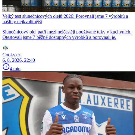
Velký test slunečnicových olejů 2026: Porovnali jsme 7 výrobků a
našli ty nejkvalitnější
Slunečnicový olej patří mezi nejčastěji používané tuky v kuchyních.
Otestovali jsme 7 běžně dostupných výrobků a porovnali je.
Cooky.cz
6. 8. 2026, 22:40
4 min