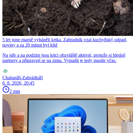
5 let jsme marně vyháněli krtka. Zahradník vzal kuchyňský odpad,
noviny a za 20 minut byl klid
Na jaře a na podzim jsou krtci obzvláště aktivní, protože si hledají
partnery a připravují se na zimu. Vypudit je tedy musíte včas.
Chalupáři-Zahrádkáři
6. 8. 2026, 20:45
2 min