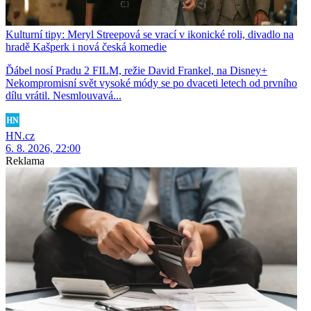
Kulturní tipy: Meryl Streepová se vrací v ikonické roli, divadlo na
hradě Kašperk i nová česká komedie
Ďábel nosí Pradu 2 FILM, režie David Frankel, na Disney+
Nekompromisní svět vysoké módy se po dvaceti letech od prvního
dílu vrátil. Nesmlouvavá...
HN.cz
6. 8. 2026, 22:00
Reklama