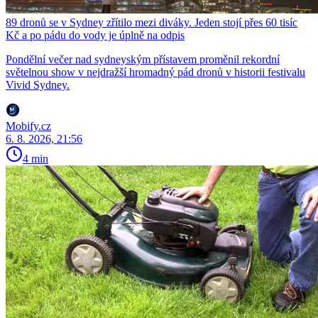
89 dronů se v Sydney zřítilo mezi diváky. Jeden stojí přes 60 tisíc
Kč a po pádu do vody je úplně na odpis
Pondělní večer nad sydneyským přístavem proměnil rekordní
světelnou show v nejdražší hromadný pád dronů v historii festivalu
Vivid Sydney.
Mobify.cz
6. 8. 2026, 21:56
4 min