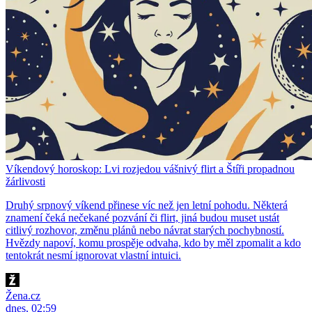
Víkendový horoskop: Lvi rozjedou vášnivý flirt a Štíři propadnou
žárlivosti
Druhý srpnový víkend přinese víc než jen letní pohodu. Některá
znamení čeká nečekané pozvání či flirt, jiná budou muset ustát
citlivý rozhovor, změnu plánů nebo návrat starých pochybností.
Hvězdy napoví, komu prospěje odvaha, kdo by měl zpomalit a kdo
tentokrát nesmí ignorovat vlastní intuici.
Žena.cz
dnes, 02:59