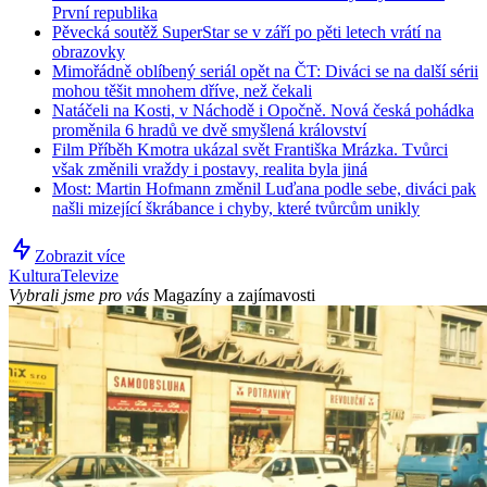
První republika
Pěvecká soutěž SuperStar se v září po pěti letech vrátí na
obrazovky
Mimořádně oblíbený seriál opět na ČT: Diváci se na další sérii
mohou těšit mnohem dříve, než čekali
Natáčeli na Kosti, v Náchodě i Opočně. Nová česká pohádka
proměnila 6 hradů ve dvě smyšlená království
Film Příběh Kmotra ukázal svět Františka Mrázka. Tvůrci
však změnili vraždy i postavy, realita byla jiná
Most: Martin Hofmann změnil Luďana podle sebe, diváci pak
našli mizející škrábance i chyby, které tvůrcům unikly
Zobrazit více
Kultura
Televize
Vybrali jsme pro vás
Magazíny a zajímavosti