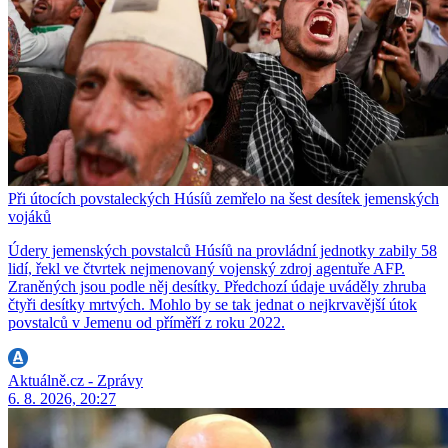
Při útocích povstaleckých Húsíů zemřelo na šest desítek jemenských
vojáků
Údery jemenských povstalců Húsíů na provládní jednotky zabily 58
lidí, řekl ve čtvrtek nejmenovaný vojenský zdroj agentuře AFP.
Zraněných jsou podle něj desítky. Předchozí údaje uváděly zhruba
čtyři desítky mrtvých. Mohlo by se tak jednat o nejkrvavější útok
povstalců v Jemenu od příměří z roku 2022.
Aktuálně.cz - Zprávy
6. 8. 2026, 20:27