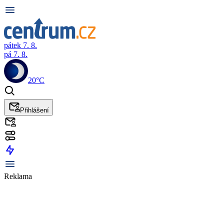
pátek 7. 8.
pá 7. 8.
20°C
Přihlášení
Reklama