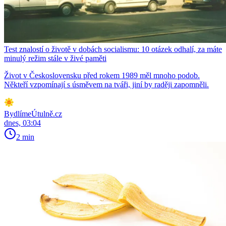
Test znalostí o životě v dobách socialismu: 10 otázek odhalí, za máte
minulý režim stále v živé paměti
Život v Československu před rokem 1989 měl mnoho podob.
Někteří vzpomínají s úsměvem na tváři, jiní by raději zapomněli.
BydlímeÚtulně.cz
dnes, 03:04
2 min