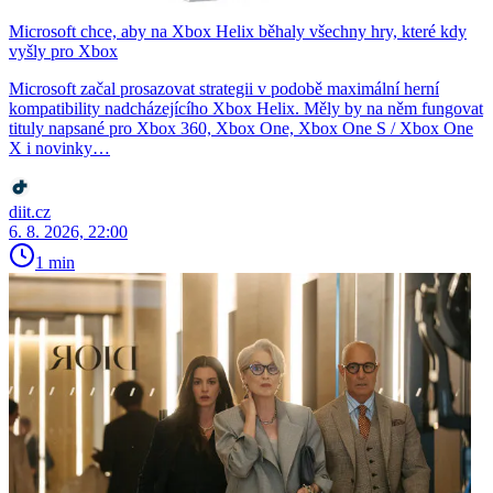
Microsoft chce, aby na Xbox Helix běhaly všechny hry, které kdy
vyšly pro Xbox
Microsoft začal prosazovat strategii v podobě maximální herní
kompatibility nadcházejícího Xbox Helix. Měly by na něm fungovat
tituly napsané pro Xbox 360, Xbox One, Xbox One S / Xbox One
X i novinky…
diit.cz
6. 8. 2026, 22:00
1 min