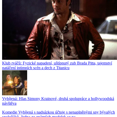
Klub rváčů: Fyzické napadení, uštípnutý zub Brada Pitta, tajemství
natáčení intimních scén a dech z Titanicu
Vybíjená: Hlas Simony Krainové, druhá spolupráce a hollywoodská
návštěva
Komedie Vybíjená s nadsázkou účtuje s nenaplněnými sny bývalých
spolužáků. Jedna ze známých modelek se na...