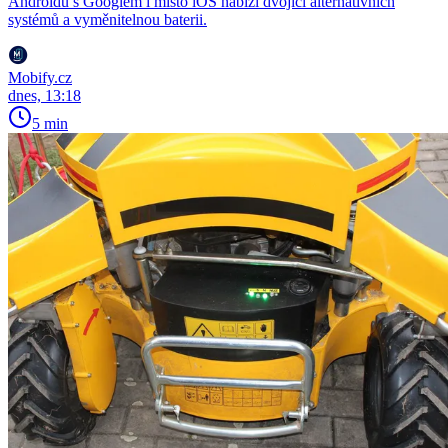
Androidu s Googlem i místo iOS nabízí dvojici alternativních
systémů a vyměnitelnou baterii.
Mobify.cz
dnes, 13:18
5 min