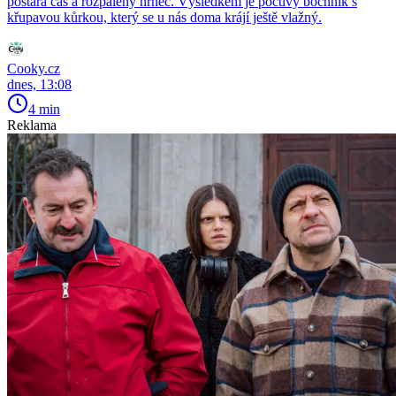
postará čas a rozpálený hrnec. Výsledkem je poctivý bochník s
křupavou kůrkou, který se u nás doma krájí ještě vlažný.
Cooky.cz
dnes, 13:08
4 min
Reklama