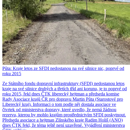
Půta: Kraje letos ze SFDI nedostanou na své silnice nic, poprvé od
roku 2015
Ze Státního fondu dopravní infrastruktury (SFDI) nedostanou letos
kraje na své silnice druhých a třetích tříd ani korunu, je to poprvé od
roku 2015, řekl dnes ČTK liberecký hejtman a předseda komise
Rady Asociace krajů ČR pro dopravu Martin Půta (Starostové pro
Liberecký kraj). Informaci o tom podle něj dostala asociace ve
čtvrtek od ministerstva dopravy, které uvedlo, že nemá žádnou
rezervu, kterou by mohlo krajům prostřednictvím SFDI poskytnout.
Předseda asociace a hejtman Zlínského kraje Radim Holiš (ANO)
dnes ČTK řekl, že téma ještě není uzavřené. Vyjádření ministerstva