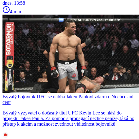
dnes, 13:58
4 min
Bývalý bojovník UFC se nabízí Jakeu Paulovi zdarma. Nechce ani
cent
Bývalý vyzyvatel o dočasný titul UFC Kevin Lee se hlásí do
projektu Jakea Paula. Za pomoc s propagací nechce peníze, láká ho
přístup k akcím a možnost zvednout viditelnost bojovníků.