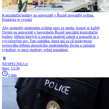
Konzultační hodiny na univerzitě v Řezně provádějí zvířata.
Poptávka je vysoká
Aby pomohly studentům zvládat stres ze studia, konají se každý
čtvrtek na univerzitě v bavorském Řezně speciální konzultační
hodiny, během kterých si mohou studenti zahrát a pomazlit se s
vycvičenými psy. Tato nabídka, která má za cíl poskytnout
rovnováhu během stresujícího studentského života a zabránit
vyhoření, je mezi studenty velmi populární.
NESPECHEJ.cz
dnes, 13:30
3 min