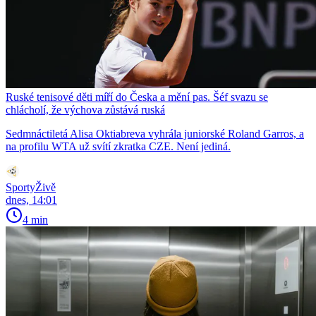
Ruské tenisové děti míří do Česka a mění pas. Šéf svazu se
chlácholí, že výchova zůstává ruská
Sedmnáctiletá Alisa Oktiabreva vyhrála juniorské Roland Garros, a
na profilu WTA už svítí zkratka CZE. Není jediná.
SportyŽivě
dnes, 14:01
4 min