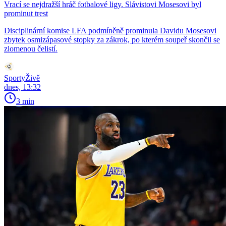
Vrací se nejdražší hráč fotbalové ligy. Slávistovi Mosesovi byl
prominut trest
Disciplinární komise LFA podmíněně prominula Davidu Mosesovi
zbytek osmizápasové stopky za zákrok, po kterém soupeř skončil se
zlomenou čelistí.
SportyŽivě
dnes, 13:32
3 min