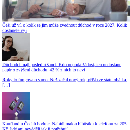
Češi už ví, o kolik se jim může zvednout důchod v roce 2027. Kolik
dostanete vy?
Důchodci mají poslední šanci. Kdo nepodá žádost, ten nedostane
papír o zvýšení důchodu. 42 % z nich to neví
Roky to fungovalo samo. Než začal nový rok, přišla ze státu obálka,
[…]
Kaufland u Čechů boduje. Nabídl malou blbůstku k telefonu za 205
Kč, lidé ani nevěděli jak ji potřebují