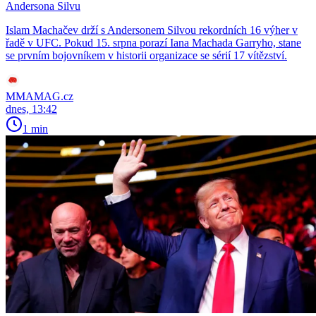
Andersona Silvu
Islam Machačev drží s Andersonem Silvou rekordních 16 výher v
řadě v UFC. Pokud 15. srpna porazí Iana Machada Garryho, stane
se prvním bojovníkem v historii organizace se sérií 17 vítězství.
MMAMAG.cz
dnes, 13:42
1 min