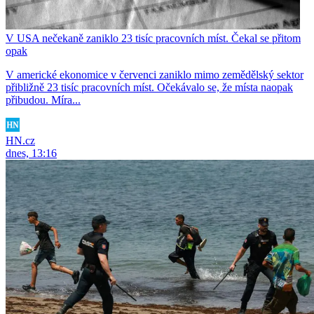
V USA nečekaně zaniklo 23 tisíc pracovních míst. Čekal se přitom
opak
V americké ekonomice v červenci zaniklo mimo zemědělský sektor
přibližně 23 tisíc pracovních míst. Očekávalo se, že místa naopak
přibudou. Míra...
HN.cz
dnes, 13:16