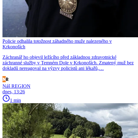
Policie odhalila totožnost záhadného muže nalezeného v
Krkonoších
Záchranář ho objevil ležícího před základnou zdravotnické
záchranné služby v Temném Dole v Krkonoších. Zmatený muž bez
dokladů nereagoval na výzvy policistů ani lékařů,…
Náš REGION
dnes, 13:26
1 min