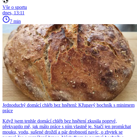
Vše o sportu
dnes, 13:11
7 min
Jednoduchý domácí chléb bez hnětení: Křupavý bochník s minimem
práce
Když jsem tenhle domácí chléb bez hnětení zkusila poprvé,
překvapilo mě, jak málo práce s ním vlastně je. Stačí jen promíchat
mouku, vodu, sušené droždí a pár drobností navíc, o zbytek se