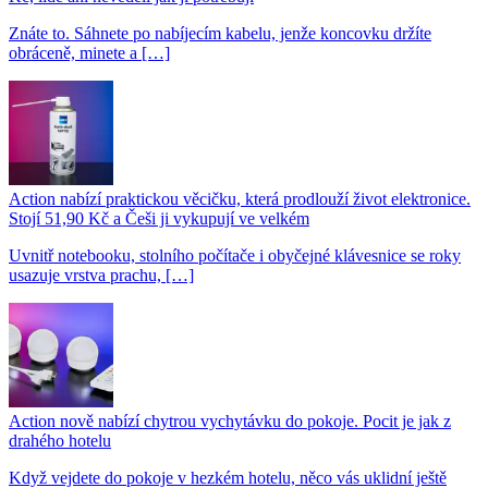
Znáte to. Sáhnete po nabíjecím kabelu, jenže koncovku držíte
obráceně, minete a […]
Action nabízí praktickou věcičku, která prodlouží život elektronice.
Stojí 51,90 Kč a Češi ji vykupují ve velkém
Uvnitř notebooku, stolního počítače i obyčejné klávesnice se roky
usazuje vrstva prachu, […]
Action nově nabízí chytrou vychytávku do pokoje. Pocit je jak z
drahého hotelu
Když vejdete do pokoje v hezkém hotelu, něco vás uklidní ještě