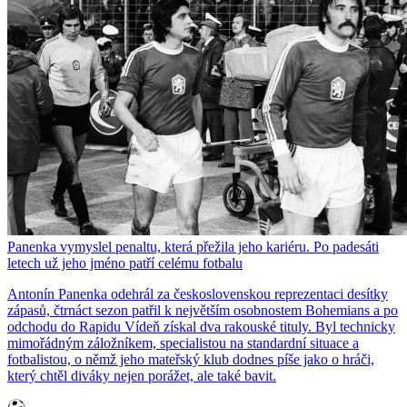
Panenka vymyslel penaltu, která přežila jeho kariéru. Po padesáti
letech už jeho jméno patří celému fotbalu
Antonín Panenka odehrál za československou reprezentaci desítky
zápasů, čtrnáct sezon patřil k největším osobnostem Bohemians a po
odchodu do Rapidu Vídeň získal dva rakouské tituly. Byl technicky
mimořádným záložníkem, specialistou na standardní situace a
fotbalistou, o němž jeho mateřský klub dodnes píše jako o hráči,
který chtěl diváky nejen porážet, ale také bavit.