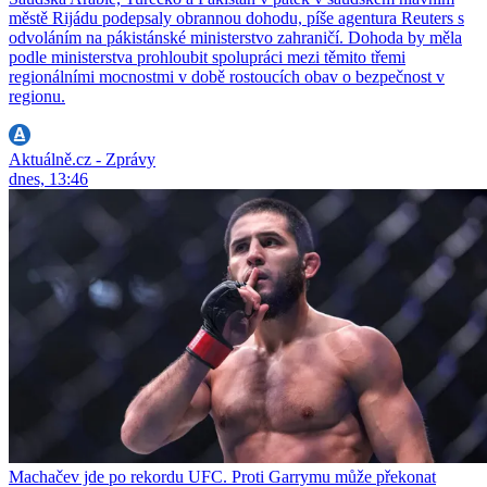
městě Rijádu podepsaly obrannou dohodu, píše agentura Reuters s
odvoláním na pákistánské ministerstvo zahraničí. Dohoda by měla
podle ministerstva prohloubit spolupráci mezi těmito třemi
regionálními mocnostmi v době rostoucích obav o bezpečnost v
regionu.
Aktuálně.cz - Zprávy
dnes, 13:46
Machačev jde po rekordu UFC. Proti Garrymu může překonat