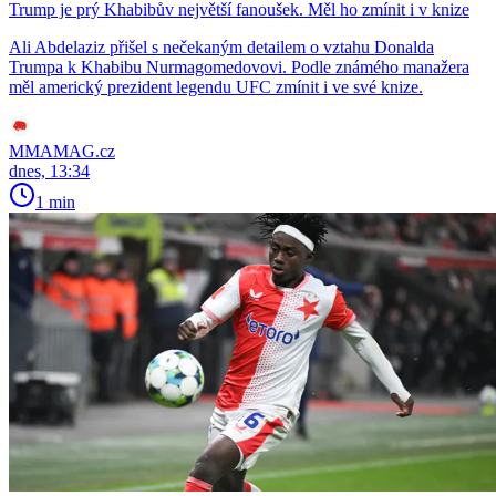
Trump je prý Khabibův největší fanoušek. Měl ho zmínit i v knize
Ali Abdelaziz přišel s nečekaným detailem o vztahu Donalda
Trumpa k Khabibu Nurmagomedovovi. Podle známého manažera
měl americký prezident legendu UFC zmínit i ve své knize.
MMAMAG.cz
dnes, 13:34
1 min