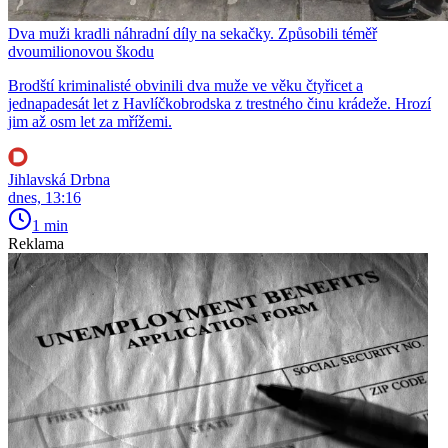
Dva muži kradli náhradní díly na sekačky. Způsobili téměř
dvoumilionovou škodu
Brodští kriminalisté obvinili dva muže ve věku čtyřicet a
jednapadesát let z Havlíčkobrodska z trestného činu krádeže. Hrozí
jim až osm let za mřížemi.
Jihlavská Drbna
dnes, 13:16
1 min
Reklama