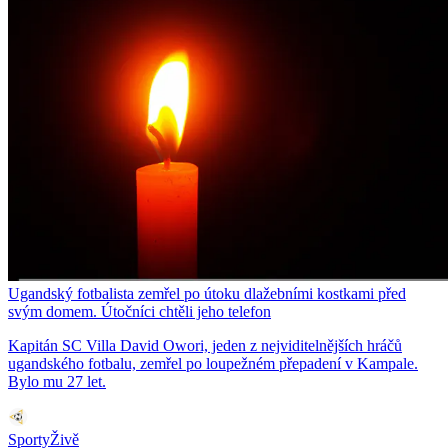
Ugandský fotbalista zemřel po útoku dlažebními kostkami před
svým domem. Útočníci chtěli jeho telefon
Kapitán SC Villa David Owori, jeden z nejviditelnějších hráčů
ugandského fotbalu, zemřel po loupežném přepadení v Kampale.
Bylo mu 27 let.
SportyŽivě