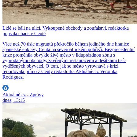
Lidé se báli na ulici. Vykoupené obchody a zoufalství, redaktorka
popsala chaos v Ceutě
Více než 70 tisíc migrantů překročilo během jediného dne hranice
španělské enklávy Ceuta na severoafrickém pobřeží. Bezprecedentní
krize proměnila obvykle živé město v liduprázdnou zónu s
vyprodanými obchody, zavřenými restauracemi a desítkami tisíc
vyděšených obyvatel. O tom, jak se město vyrovnává s krizí,
reportovala přímo z Ceuty redaktorka Aktuálně.cz Veronika
Rodriguez.
Aktuálně.cz - Zprávy
dnes, 13:15