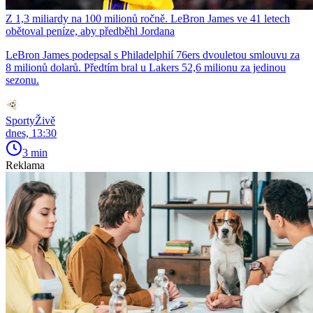
Z 1,3 miliardy na 100 milionů ročně. LeBron James ve 41 letech
obětoval peníze, aby předběhl Jordana
LeBron James podepsal s Philadelphií 76ers dvouletou smlouvu za
8 milionů dolarů. Předtím bral u Lakers 52,6 milionu za jedinou
sezonu.
SportyŽivě
dnes, 13:30
3 min
Reklama