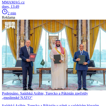
MMAMAG.cz
dnes, 13:49
2 min
Reklama
Podepsáno. Saúdská Arábie, Turecko a Pákistán zpečetily
„muslimské NATO“
Saúdská Arábie, Turecko a Pákistán v pátek v saúdském hlavním