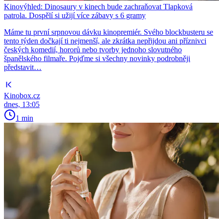
Kinovýhled: Dinosaury v kinech bude zachraňovat Tlapková
patrola. Dospělí si užijí více zábavy s 6 gramy
Máme tu první srpnovou dávku kinopremiér. Svého blockbusteru se
tento týden dočkají ti nejmenší, ale zkrátka nepřijdou ani příznivci
českých komedií, hororů nebo tvorby jednoho slovutného
španělského filmaře. Pojďme si všechny novinky podrobněji
představit…
Kinobox.cz
dnes, 13:05
1 min