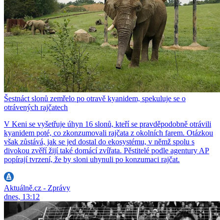
Šestnáct slonů zemřelo po otravě kyanidem, spekuluje se o
otrávených rajčatech
V Keni se vyšetřuje úhyn 16 slonů, kteří se pravděpodobně otrávili
kyanidem poté, co zkonzumovali rajčata z okolních farem. Otázkou
však zůstává, jak se jed dostal do ekosystému, v němž spolu s
divokou zvěří žijí také domácí zvířata. Pěstitelé podle agentury AP
popírají tvrzení, že by sloni uhynuli po konzumaci rajčat.
Aktuálně.cz - Zprávy
dnes, 13:12