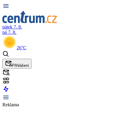
pátek 7. 8.
pá 7. 8.
26°C
Přihlášení
Reklama