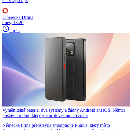
ČTK zjišťuje.
Liberecká Drbna
dnes, 13:20
2 min
Vyměnitelná baterie, dva systémy a žádný Android ani iOS. Němci
postavili mobil, který jde proti všemu, co znáte
Německá firma představila smartphone Plinius, který místo