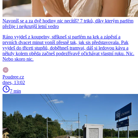
Navoníš se a za dvě hodiny nic necítíš? 7 triků, díky kterým parfém
přežije i nejkrutjší letní vedro
Ráno vyjdeš z koupelny, stříkneš si parfém na krk a zápěstí a
prvních dvacet minut voníš přesně tak, jak sis představovala. Pak
vyjdeš do třiceti stupňů, doběhneš tramvaj, dáš si ledovou kávu a
někdy kolem oběda začneš podezřívavě očichávat vlastní ruku. Nic.
Nebo skoro nic.
Poudree.cz
dnes, 13:02
7 min