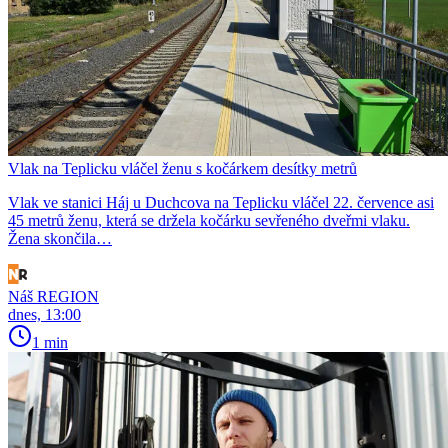
Vlak na Teplicku vláčel ženu s kočárkem desítky metrů
Vlak ve stanici Háj u Duchcova na Teplicku vláčel 22. července asi
45 metrů ženu, která se držela kočárku sevřeného dveřmi vlaku.
Žena skončila…
Náš REGION
dnes, 13:00
1 min