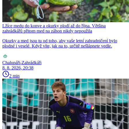
Lžíce medu do konve a okurky plodí až do října. Většina
zahrádkářů přitom med na záhon nikdy nepoužila
Okurky a med jsou tu od toho, aby vaše letní zahradničení bylo
plodné i veselé. Když víte, jak na to, určitě nešlápnete vedle.
Chalupáři-Zahrádkáři
8. 8. 2026, 20:38
2 min