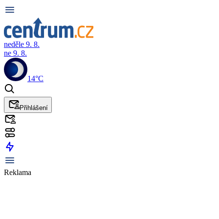
neděle 9. 8.
ne 9. 8.
14°C
Přihlášení
Reklama