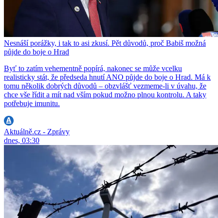
Nesnáší porážky, i tak to asi zkusí. Pět důvodů, proč Babiš možná
půjde do boje o Hrad
Byť to zatím vehementně popírá, nakonec se může vcelku
realisticky stát, že předseda hnutí ANO půjde do boje o Hrad. Má k
tomu několik dobrých důvodů – obzvlášť vezmeme-li v úvahu, že
chce vše řídit a mít nad vším pokud možno plnou kontrolu. A taky
potřebuje imunitu.
Aktuálně.cz - Zprávy
dnes, 03:30