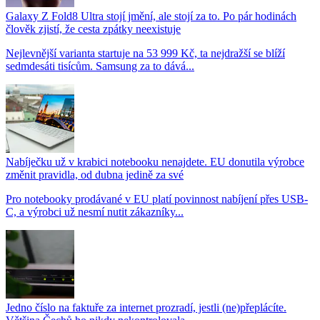
Galaxy Z Fold8 Ultra stojí jmění, ale stojí za to. Po pár hodinách
člověk zjistí, že cesta zpátky neexistuje
Nejlevnější varianta startuje na 53 999 Kč, ta nejdražší se blíží
sedmdesáti tisícům. Samsung za to dává...
Nabíječku už v krabici notebooku nenajdete. EU donutila výrobce
změnit pravidla, od dubna jedině za své
Pro notebooky prodávané v EU platí povinnost nabíjení přes USB-
C, a výrobci už nesmí nutit zákazníky...
Jedno číslo na faktuře za internet prozradí, jestli (ne)přeplácíte.