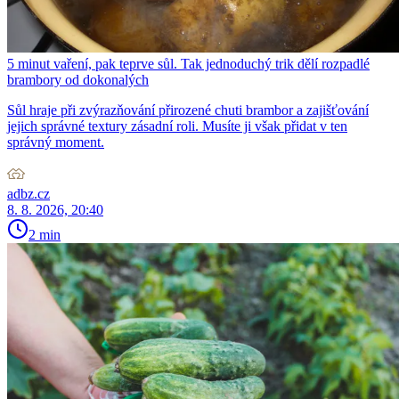
5 minut vaření, pak teprve sůl. Tak jednoduchý trik dělí rozpadlé
brambory od dokonalých
Sůl hraje při zvýrazňování přirozené chuti brambor a zajišťování
jejich správné textury zásadní roli. Musíte ji však přidat v ten
správný moment.
adbz.cz
8. 8. 2026, 20:40
2 min