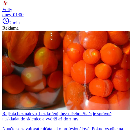
Volty
dnes, 01:00
2 min
Reklama
Rajčata bez nálevu, bez koření, bez ničeho. Stačí je správně
naskládat do sklenice a vydrží až do zimy
Naučte se zavařovat rajčata jako profesionálové. Pokud vsadíte na