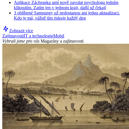
Aplikace Záchranka umí nově zavolat psychologa jedním
kliknutím. Zatím jen v jednom kraji, další už čekají
3 oblíbené Samsungy už nedostanou ani jednu aktualizaci.
Kdo je má, vážně tím riskuje každý den
Zobrazit více
Zajímavosti
IT a technologie
Mobil
Vybrali jsme pro vás
Magazíny a zajímavosti