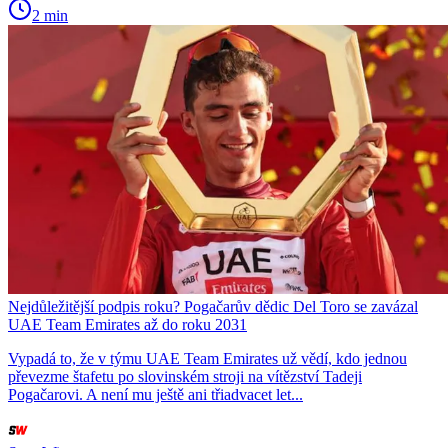
2 min
Nejdůležitější podpis roku? Pogačarův dědic Del Toro se zavázal
UAE Team Emirates až do roku 2031
Vypadá to, že v týmu UAE Team Emirates už vědí, kdo jednou
převezme štafetu po slovinském stroji na vítězství Tadeji
Pogačarovi. A není mu ještě ani třiadvacet let...