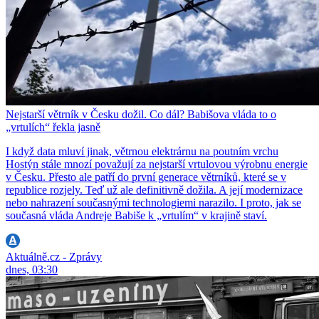
Nejstarší větrník v Česku dožil. Co dál? Babišova vláda to o
„vrtulích“ řekla jasně
I když data mluví jinak, větrnou elektrárnu na poutním vrchu
Hostýn stále mnozí považují za nejstarší vrtulovou výrobnu energie
v Česku. Přesto ale patří do první generace větrníků, které se v
republice rozjely. Teď už ale definitivně dožila. A její modernizace
nebo nahrazení současnými technologiemi narazilo. I proto, jak se
současná vláda Andreje Babiše k „vrtulím“ v krajině staví.
Aktuálně.cz - Zprávy
dnes, 03:30