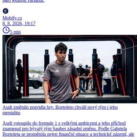
jako jedinou variantu.
Mobify.cz
8. 8. 2026, 19:17
5 min
Audi změnilo pravidla hry. Bortoleto chválí nový tým i jeho
mentalitu
Audi vstoupilo do formule 1 s velkými ambicemi a jeho příchod
znamenal pro bývalý tým Sauber zásadní změnu. Podle Gabriela
Bortoleta se proměnila nejen finanční situace a technické zázemí, ale