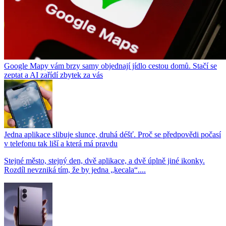
Google Mapy vám brzy samy objednají jídlo cestou domů. Stačí se
zeptat a AI zařídí zbytek za vás
Jedna aplikace slibuje slunce, druhá déšť. Proč se předpovědi počasí
v telefonu tak liší a která má pravdu
Stejné město, stejný den, dvě aplikace, a dvě úplně jiné ikonky.
Rozdíl nevzniká tím, že by jedna „kecala“....