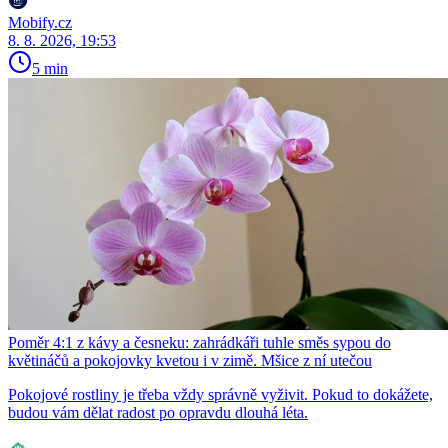
Mobify.cz
8. 8. 2026, 19:53
5 min
Poměr 4:1 z kávy a česneku: zahrádkáři tuhle směs sypou do
květináčů a pokojovky kvetou i v zimě. Mšice z ní utečou
Pokojové rostliny je třeba vždy správně vyživit. Pokud to dokážete,
budou vám dělat radost po opravdu dlouhá léta.