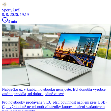
SportyŽivě
8. 8. 2026, 19:19
3 min
Nabíječku už v krabici notebooku nenajdete. EU donutila výrobce
změnit pravidla, od dubna jedině za své
Pro notebooky prodávané v EU platí povinnost nabíjení přes USB-
C, a výrobci už nesmí nutit zákazníky kupovat balení s adaptérem