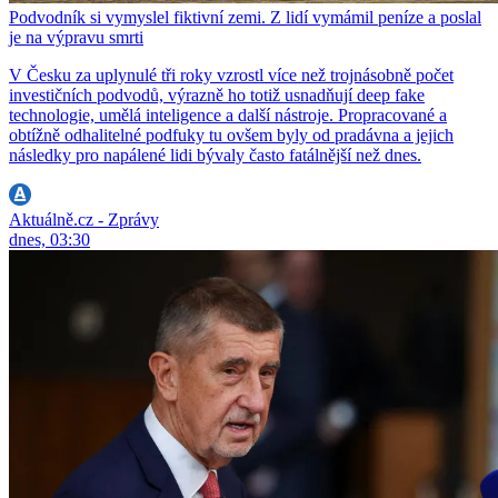
Podvodník si vymyslel fiktivní zemi. Z lidí vymámil peníze a poslal
je na výpravu smrti
V Česku za uplynulé tři roky vzrostl více než trojnásobně počet
investičních podvodů, výrazně ho totiž usnadňují deep fake
technologie, umělá inteligence a další nástroje. Propracované a
obtížně odhalitelné podfuky tu ovšem byly od pradávna a jejich
následky pro napálené lidi bývaly často fatálnější než dnes.
Aktuálně.cz - Zprávy
dnes, 03:30