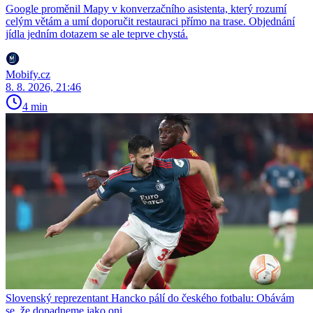
Google proměnil Mapy v konverzačního asistenta, který rozumí
celým větám a umí doporučit restauraci přímo na trase. Objednání
jídla jedním dotazem se ale teprve chystá.
Mobify.cz
8. 8. 2026, 21:46
4 min
Slovenský reprezentant Hancko pálí do českého fotbalu: Obávám
se, že dopadneme jako oni