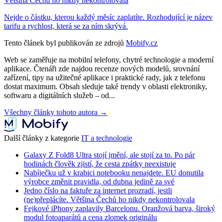
Většina Čechů ho nikdy nekontrolovala
Nejde o částku, kterou každý měsíc zaplatíte. Rozhodující je název
tarifu a rychlost, která se za ním skrývá.
Tento článek byl publikován ze zdrojů
Mobify.cz
Web se zaměřuje na mobilní telefony, chytré technologie a moderní
aplikace. Čtenáři zde najdou recenze nových modelů, srovnání
zařízení, tipy na užitečné aplikace i praktické rady, jak z telefonu
dostat maximum. Obsah sleduje také trendy v oblasti elektroniky,
softwaru a digitálních služeb – od...
Všechny články tohoto autora →
Další články z kategorie
IT a technologie
Galaxy Z Fold8 Ultra stojí jmění, ale stojí za to. Po pár
hodinách člověk zjistí, že cesta zpátky neexistuje
Nabíječku už v krabici notebooku nenajdete. EU donutila
výrobce změnit pravidla, od dubna jedině za své
Jedno číslo na faktuře za internet prozradí, jestli
(ne)přeplácíte. Většina Čechů ho nikdy nekontrolovala
Fejkové iPhony zaplavily Barcelonu. Oranžová barva, široký
modul fotoaparátů a cena zlomek originálu