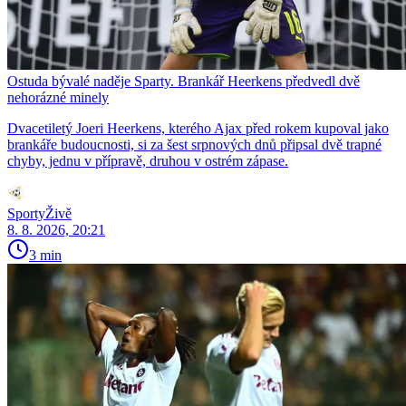
Ostuda bývalé naděje Sparty. Brankář Heerkens předvedl dvě
nehorázné minely
Dvacetiletý Joeri Heerkens, kterého Ajax před rokem kupoval jako
brankáře budoucnosti, si za šest srpnových dnů připsal dvě trapné
chyby, jednu v přípravě, druhou v ostrém zápase.
SportyŽivě
8. 8. 2026, 20:21
3 min