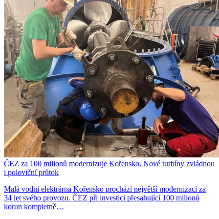
ČEZ za 100 milionů modernizuje Kořensko. Nové turbíny zvládnou
i poloviční průtok
Malá vodní elektrárna Kořensko prochází největší modernizací za
34 let svého provozu. ČEZ při investici přesahující 100 milionů
korun kompletně…