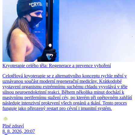
Kryoterapie celého těla: Regenerace a prevence vyhoření
Celotělová kryoterapie se z alternativního konceptu rychle mění v
uznávanou součást moderní regenerační medicíny. Krátkodobé
vystavení organismu extrémnímu suchému chladu vyvolává v těle
silnou neuroendokrinní reakci. Během několika minut dochází k
masivnímu perifernímu stažení cév, po kterém při opětovném zahřátí
následuje intenzivní prokrvení všech orgánů a tkání. Tento proces
funguje jako přirozený restart pro cévní i imunitní systém.
Plné zdraví
8. 8. 2026, 20:07