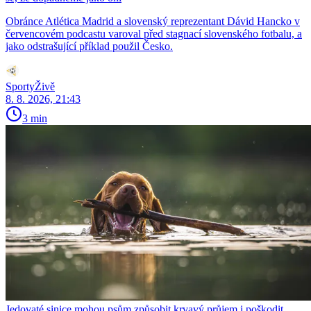
Obránce Atlética Madrid a slovenský reprezentant Dávid Hancko v
červencovém podcastu varoval před stagnací slovenského fotbalu, a
jako odstrašující příklad použil Česko.
SportyŽivě
8. 8. 2026, 21:43
3 min
Jedovaté sinice mohou psům způsobit krvavý průjem i poškodit