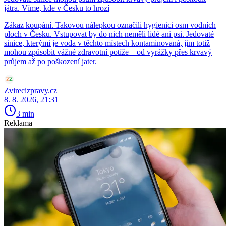
játra. Víme, kde v Česku to hrozí
Zákaz koupání. Takovou nálepkou označili hygienici osm vodních
ploch v Česku. Vstupovat by do nich neměli lidé ani psi. Jedovaté
sinice, kterými je voda v těchto místech kontaminovaná, jim totiž
mohou způsobit vážné zdravotní potíže – od vyrážky přes krvavý
průjem až po poškození jater.
Zvirecizpravy.cz
8. 8. 2026, 21:31
3 min
Reklama