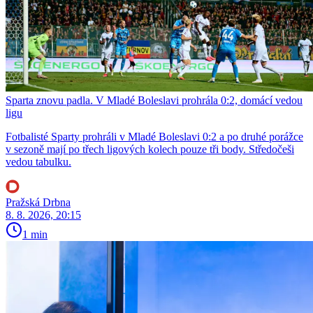
Sparta znovu padla. V Mladé Boleslavi prohrála 0:2, domácí vedou
ligu
Fotbalisté Sparty prohráli v Mladé Boleslavi 0:2 a po druhé porážce
v sezoně mají po třech ligových kolech pouze tři body. Středočeši
vedou tabulku.
Pražská Drbna
8. 8. 2026, 20:15
1 min