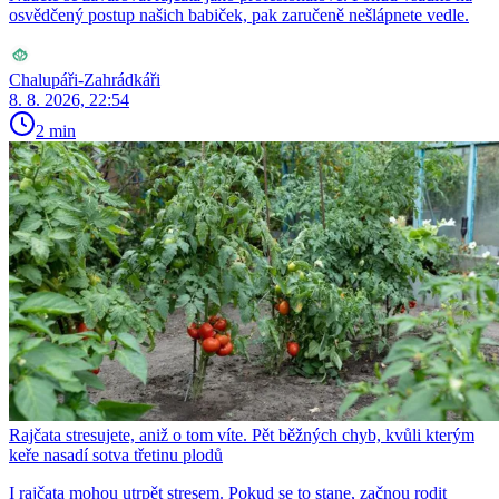
osvědčený postup našich babiček, pak zaručeně nešlápnete vedle.
Chalupáři-Zahrádkáři
8. 8. 2026, 22:54
2 min
Rajčata stresujete, aniž o tom víte. Pět běžných chyb, kvůli kterým
keře nasadí sotva třetinu plodů
I rajčata mohou utrpět stresem. Pokud se to stane, začnou rodit