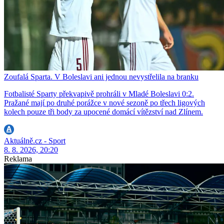
Zoufalá Sparta. V Boleslavi ani jednou nevystřelila na branku
Fotbalisté Sparty překvapivě prohráli v Mladé Boleslavi 0:2.
Pražané mají po druhé porážce v nové sezoně po třech ligových
kolech pouze tři body za upocené domácí vítězství nad Zlínem.
Aktuálně.cz - Sport
8. 8. 2026, 20:20
Reklama