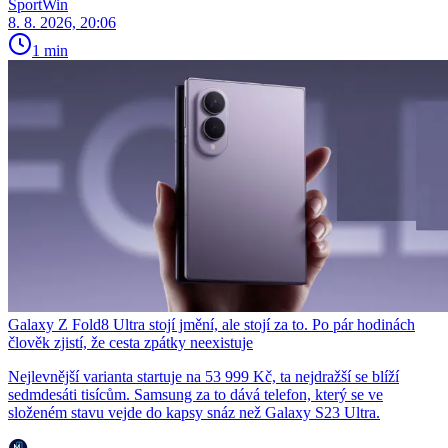
SportWin
8. 8. 2026, 20:06
1 min
Galaxy Z Fold8 Ultra stojí jmění, ale stojí za to. Po pár hodinách
člověk zjistí, že cesta zpátky neexistuje
Nejlevnější varianta startuje na 53 999 Kč, ta nejdražší se blíží
sedmdesáti tisícům. Samsung za to dává telefon, který se ve
složeném stavu vejde do kapsy snáz než Galaxy S23 Ultra.