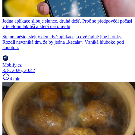
Jedna aplikace slibuje slunce, druhá déšť. Proč se předpovědi počasí
v telefonu tak liší a která má pravdu
Stejné město, stejný den, dvě aplikace, a dvě úplně jiné ikonky.
Rozdíl nevzniká tím, že by jedna „kecala“. Vzniká hluboko pod
kapotou.
Mobify.cz
8. 8. 2026, 20:42
4 min