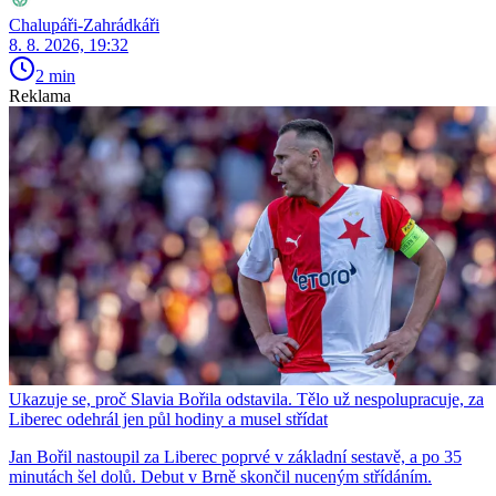
Chalupáři-Zahrádkáři
8. 8. 2026, 19:32
2 min
Reklama
Ukazuje se, proč Slavia Bořila odstavila. Tělo už nespolupracuje, za
Liberec odehrál jen půl hodiny a musel střídat
Jan Bořil nastoupil za Liberec poprvé v základní sestavě, a po 35
minutách šel dolů. Debut v Brně skončil nuceným střídáním.