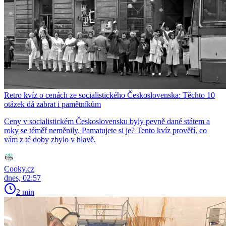
Retro kvíz o cenách ze socialistického Československa: Těchto 10
otázek dá zabrat i pamětníkům
Ceny v socialistickém Československu byly pevně dané státem a
roky se téměř neměnily. Pamatujete si je? Tento kvíz prověří, co
vám z té doby zbylo v hlavě.
Cooky.cz
dnes, 02:57
2 min