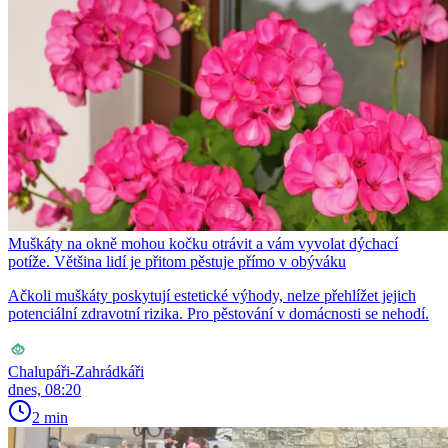
Muškáty na okně mohou kočku otrávit a vám vyvolat dýchací
potíže. Většina lidí je přitom pěstuje přímo v obýváku
Ačkoli muškáty poskytují estetické výhody, nelze přehlížet jejich
potenciální zdravotní rizika. Pro pěstování v domácnosti se nehodí.
Chalupáři-Zahrádkáři
dnes, 08:20
2 min