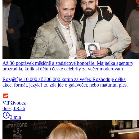
Až 30 poptávek měsíčně a statisícové honoráře. Majitelka agentury
prozradila, kolik si účtují české celebrity za večer moderování
Rozpětí je 10 000 až 300 000 korun za večer. Rozhoduje délka
akce, formát, jazyk i to, zda jde o galavečer, nebo maturitní ples.
VIPživot.cz
dnes, 08:26
3 min