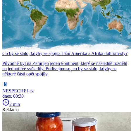
Co by se stalo, kdyby se spojila Jižní Amerika a Afrika dohromady?
Původně byl na Zemi jen jeden kontinent, který se následně rozdělil
na jednotlivé světadíly. Podívejme se, co by se stalo, kdyby se
některé části opět spojily.
NESPECHEJ.cz
dnes, 08:30
2 min
Reklama