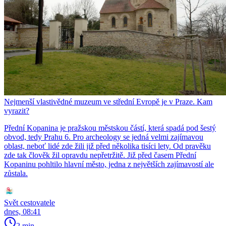
Nejmenší vlastivědné muzeum ve střední Evropě je v Praze. Kam
vyrazit?
Přední Kopanina je pražskou městskou částí, která spadá pod šestý
obvod, tedy Prahu 6. Pro archeology se jedná velmi zajímavou
oblast, neboť lidé zde žili již před několika tisíci lety. Od pravěku
zde tak člověk žil opravdu nepřetržitě. Již před časem Přední
Kopaninu pohltilo hlavní město, jedna z největších zajímavostí ale
zůstala.
Svět cestovatele
dnes, 08:41
2 min