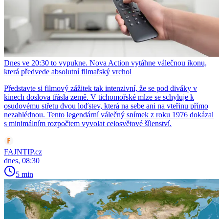
Dnes ve 20:30 to vypukne. Nova Action vytáhne válečnou ikonu,
která předvede absolutní filmařský vrchol
Představte si filmový zážitek tak intenzivní, že se pod diváky v
kinech doslova třásla země. V tichomořské mlze se schyluje k
osudovému střetu dvou loďstev, která na sebe ani na vteřinu přímo
nezahlédnou. Tento legendární válečný snímek z roku 1976 dokázal
s minimálním rozpočtem vyvolat celosvětové šílenství.
FAJNTIP.cz
dnes, 08:30
5 min