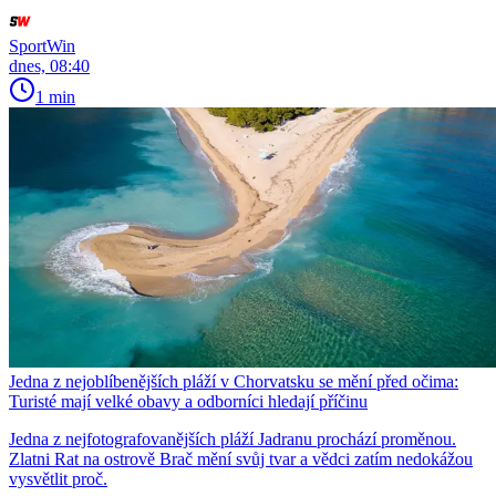
SportWin
dnes, 08:40
1 min
Jedna z nejoblíbenějších pláží v Chorvatsku se mění před očima:
Turisté mají velké obavy a odborníci hledají příčinu
Jedna z nejfotografovanějších pláží Jadranu prochází proměnou.
Zlatni Rat na ostrově Brač mění svůj tvar a vědci zatím nedokážou
vysvětlit proč.