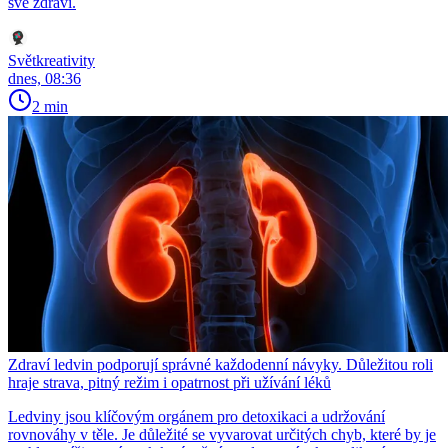
své zdraví.
Světkreativity
dnes, 08:36
2 min
Zdraví ledvin podporují správné každodenní návyky. Důležitou roli
hraje strava, pitný režim i opatrnost při užívání léků
Ledviny jsou klíčovým orgánem pro detoxikaci a udržování
rovnováhy v těle. Je důležité se vyvarovat určitých chyb, které by je