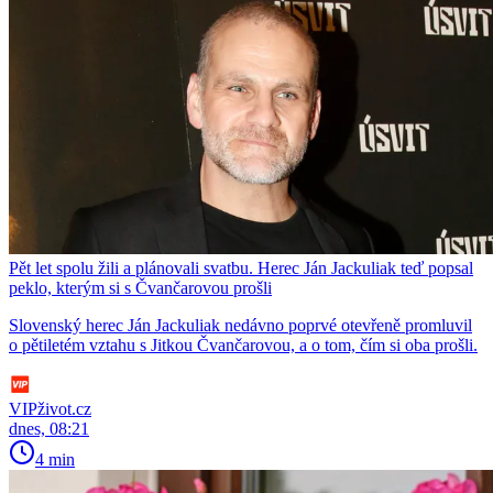
Pět let spolu žili a plánovali svatbu. Herec Ján Jackuliak teď popsal
peklo, kterým si s Čvančarovou prošli
Slovenský herec Ján Jackuliak nedávno poprvé otevřeně promluvil
o pětiletém vztahu s Jitkou Čvančarovou, a o tom, čím si oba prošli.
VIPživot.cz
dnes, 08:21
4 min