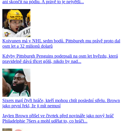
ani skončit na pódiu. A právě to je největší...
Koivunen má v NHL sedm bodů. Pittsburgh mu právě proto dal
osm let a 32 milionů dolarů
Kdyby Pittsburgh Penguins podepsali na osm let hvězdu, která
pravidelně dává třicet gólů, nikdo by nad...
Sixers mají čtyři hráče, kteří mohou chtít poslední střelu. Brown
jako první řekl, že ji mít nemusí
Jaylen Brown přišel ve čtvrtek před novináře jako nový hráč
Philadelphie 76ers a mohl udělat to, co hráči...