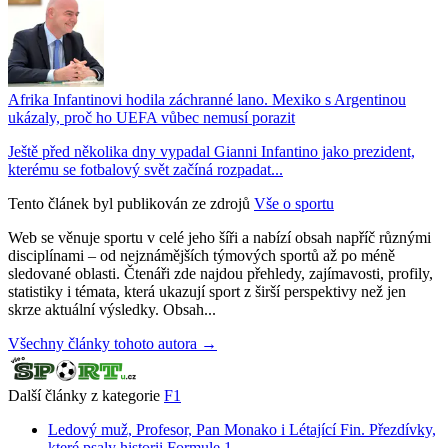
Afrika Infantinovi hodila záchranné lano. Mexiko s Argentinou
ukázaly, proč ho UEFA vůbec nemusí porazit
Ještě před několika dny vypadal Gianni Infantino jako prezident,
kterému se fotbalový svět začíná rozpadat...
Tento článek byl publikován ze zdrojů
Vše o sportu
Web se věnuje sportu v celé jeho šíři a nabízí obsah napříč různými
disciplínami – od nejznámějších týmových sportů až po méně
sledované oblasti. Čtenáři zde najdou přehledy, zajímavosti, profily,
statistiky i témata, která ukazují sport z širší perspektivy než jen
skrze aktuální výsledky. Obsah...
Všechny články tohoto autora →
Další články z kategorie
F1
Ledový muž, Profesor, Pan Monako i Létající Fin. Přezdívky,
které psaly historii Formule 1