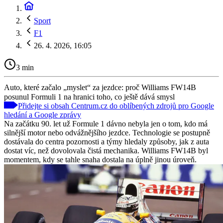
Sport
F1
26. 4. 2026, 16:05
3 min
Auto, které začalo „myslet“ za jezdce: proč Williams FW14B
posunul Formuli 1 na hranici toho, co ještě dává smysl
Přidejte si obsah Centrum.cz do oblíbených zdrojů pro Google
hledání a Google zprávy
Na začátku 90. let už Formule 1 dávno nebyla jen o tom, kdo má
silnější motor nebo odvážnějšího jezdce. Technologie se postupně
dostávala do centra pozornosti a týmy hledaly způsoby, jak z auta
dostat víc, než dovolovala čistá mechanika. Williams FW14B byl
momentem, kdy se tahle snaha dostala na úplně jinou úroveň.