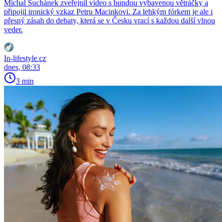
Michal Suchánek zveřejnil video s bundou vybavenou větráčky a
připojil ironický vzkaz Petru Macinkovi. Za lehkým fórkem je ale i
přesný zásah do debaty, která se v Česku vrací s každou další vlnou
veder.
In-lifestyle.cz
dnes, 08:33
3 min