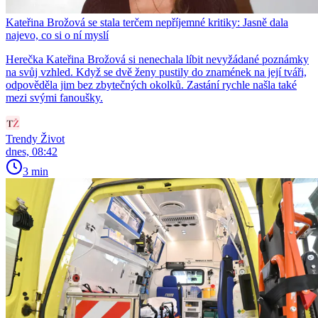
Kateřina Brožová se stala terčem nepříjemné kritiky: Jasně dala
najevo, co si o ní myslí
Herečka Kateřina Brožová si nenechala líbit nevyžádané poznámky
na svůj vzhled. Když se dvě ženy pustily do znamének na její tváři,
odpověděla jim bez zbytečných okolků. Zastání rychle našla také
mezi svými fanoušky.
Trendy Život
dnes, 08:42
3 min