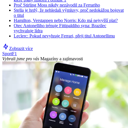
Proč Stirling Moss nikdy nezávodil za Ferrariho
Stella je hrdý, že nehledali výmluvy, proč nedokážou bojovat
o titul
Hamilton, Verstappen nebo Norris: Kdo má nejvyšší plat?
Otec Antonelliho trénuje Fittipaldiho syna: Brazilec
vychvaluje lídra
Leclerc: Pokud nevyhraje Ferrari, přeji titul Antonellimu
Zobrazit více
Sport
F1
Vybrali jsme pro vás
Magazíny a zajímavosti