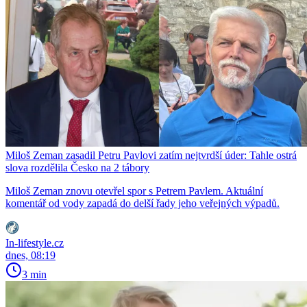
Miloš Zeman zasadil Petru Pavlovi zatím nejtvrdší úder: Tahle ostrá
slova rozdělila Česko na 2 tábory
Miloš Zeman znovu otevřel spor s Petrem Pavlem. Aktuální
komentář od vody zapadá do delší řady jeho veřejných výpadů.
In-lifestyle.cz
dnes, 08:19
3 min