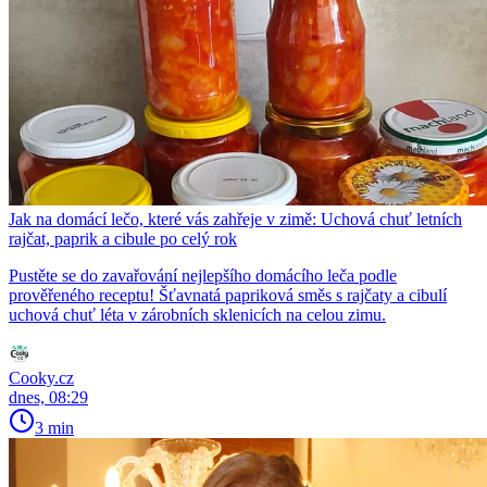
Jak na domácí lečo, které vás zahřeje v zimě: Uchová chuť letních
rajčat, paprik a cibule po celý rok
Pustěte se do zavařování nejlepšího domácího leča podle
prověřeného receptu! Šťavnatá papriková směs s rajčaty a cibulí
uchová chuť léta v zárobních sklenicích na celou zimu.
Cooky.cz
dnes, 08:29
3 min