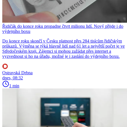
Řidičák do konce roku propadne čtvrt milionu lidí. Nový přijde i do
výdejního boxu
Do konce roku skončí v Česku platnost přes 284 tisícům řidičským
průkazů. Výměna se týká hlavně lidí nad 61 let a největší počet je ve
Středočeském kraji. Zájemci si mohou zažádat přes internet a
vyzvednout si ho na úřadu, možné je i zaslání do výdejního boxu.
Ostravská Drbna
dnes, 08:32
1 min