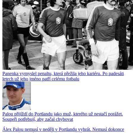
Panenka vymyslel penaltu, která přežila jeho kariéru. Po padesáti
letech už jeho jméno patří celému fotbalu
Palou přijíždí do Portlandu jako muž, kterého už nestačí porážet.
Soupeři potřebují, aby začal chybovat
Álex Palou nemusí v neděli v Portlandu vyhrát. Nemusí dokonce