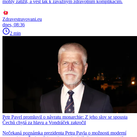
mohly zatížit, a vést tak k závažným zdravotním komplikacím.
Zdravestravovani.eu
dnes, 08:36
2 min
Petr Pavel promluvil o návratu monarchie: Z jeho slov se spousta
Čechů chytá za hlavu a Vondráček zakročil
Nečekaná poznámka prezidenta Petra Pavla o možnosti moderní