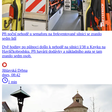
Při noční nehodě u semaforu na frekventované silnici se zranilo
sedm lidí
Dvě hodiny po půlnoci došlo k nehodě na silnici I/38 u Knyku na
Havlíčkobrodsku. Při havárii dodávky a nákladního auta se tam
zranilo sedm osob.
Jihlavská Drbna
dnes, 08:42
1 min