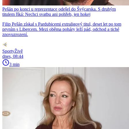
Pešán po konci u reprezentace odešel do Švýcarska. S druhým
titulem říká: Nechci svatbu ani pohřeb, jen hokej
Filip Pešán získal s Pardubicemi extraligový titul, deset let po tom
prvním s Libercem. Mezi oběma poháry leží pád, odchod a tiché
znovuzrození.
SportyŽivě
dnes, 08:44
3 min