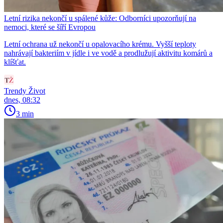
Letní rizika nekončí u spálené kůže: Odborníci upozorňují na
nemoci, které se šíří Evropou
Letní ochrana už nekončí u opalovacího krému. Vyšší teploty
nahrávají bakteriím v jídle i ve vodě a prodlužují aktivitu komárů a
klíšťat.
Trendy Život
dnes, 08:32
3 min