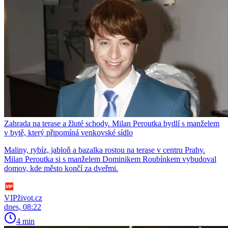
Zahrada na terase a žluté schody. Milan Peroutka bydlí s manželem
v bytě, který připomíná venkovské sídlo
Maliny, rybíz, jabloň a bazalka rostou na terase v centru Prahy.
Milan Peroutka si s manželem Dominikem Roubínkem vybudoval
domov, kde město končí za dveřmi.
VIPživot.cz
dnes, 08:22
4 min