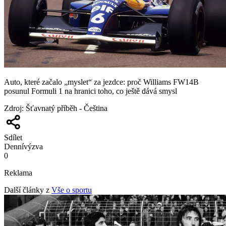
Auto, které začalo „myslet“ za jezdce: proč Williams FW14B
posunul Formuli 1 na hranici toho, co ještě dává smysl
Zdroj
:
Šťavnatý příběh - Čeština
Sdílet
Denní
výzva
0
Reklama
Další články z
Vše o sportu