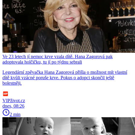
Ve 23 letech jí nemoc krve vzala dítě. Hana Zagorová pak
adoptovala holčičku, tu jí po týdnu sebrali
Legendární zpěvačka Hana Zagorová přišla o možnost mít vlastní
dítě kvůli vzácné poruše krve. Pokus o adopci skončil ještě
bolestněji.
VIPživot.cz
dnes, 08:26
2 min