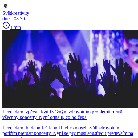
Světkreativity
dnes, 08:39
3 min
Legendární zpěvák kvůli vážným zdravotním problémům ruší
všechny koncerty. Nyní odhalil, co ho čeká
Legendární hudebník Glenn Hughes musel kvůli zdravotním
potížím přerušit koncerty. Nyní se prý musí soustředit především na