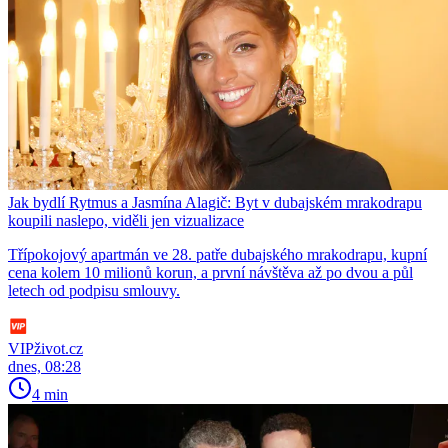
Jak bydlí Rytmus a Jasmína Alagič: Byt v dubajském mrakodrapu
koupili naslepo, viděli jen vizualizace
Třípokojový apartmán ve 28. patře dubajského mrakodrapu, kupní
cena kolem 10 milionů korun, a první návštěva až po dvou a půl
letech od podpisu smlouvy.
VIPživot.cz
dnes, 08:28
4 min