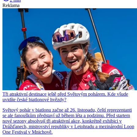
Reklama
Tři atraktivní destinace ještě před Světovým pohárem. Kde všude
uvidíte české biatlonové hvězdy?
Světový pohár v biatlonu začne až 26. listopadu, čeští reprezentanti
se ale fanouškům představí už během léta a podzimu. Před startem
nové sezony absolvují tři atraktivní akce, konkrétně exhibici v
Drážďanech, mistrovství republiky v Letohradu a mezinárodní Loop
One Festival v Mnichově.