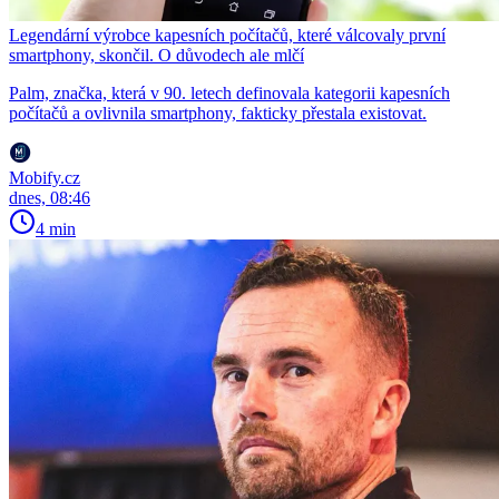
Legendární výrobce kapesních počítačů, které válcovaly první
smartphony, skončil. O důvodech ale mlčí
Palm, značka, která v 90. letech definovala kategorii kapesních
počítačů a ovlivnila smartphony, fakticky přestala existovat.
Mobify.cz
dnes, 08:46
4 min