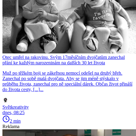
Otec umřel na rakovinu. Svým 17měsíčním dvojčatům zanechal
přání ke každým narozeninám na dalších 30 let života
Muž po těžkém boji se zákeřnou nemocí odešel na druhý břeh.
Zanechal po sobě malá dvojčata. Aby se jim méně stýskalo v
průběhu života, zanechal pro ně speciální dárek. Občas život přináší
do života cesty, [...]...
Světkreativity
dnes, 08:25
2 min
Reklama