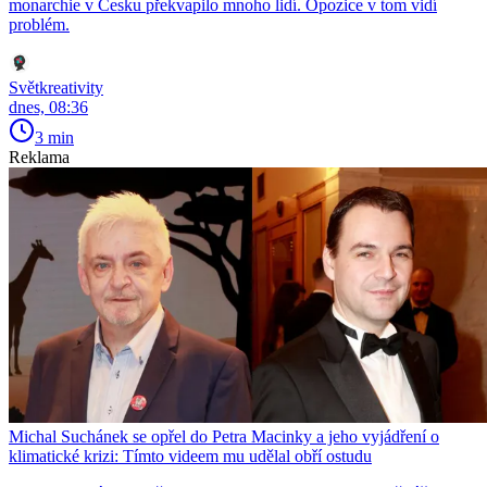
monarchie v Česku překvapilo mnoho lidí. Opozice v tom vidí
problém.
Světkreativity
dnes, 08:36
3 min
Reklama
Michal Suchánek se opřel do Petra Macinky a jeho vyjádření o
klimatické krizi: Tímto videem mu udělal obří ostudu