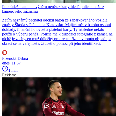
Po krádeži batohu a výběru peněz z karty hledá policie muže z
kamerového záznamu
Zatím neznámý pachatel odcizil batoh ze zaparkovaného vozidla
značky Škoda v Plánici na Klatovsku. Majitel měl v batohu osobní
doklady, finanční hotovost a platební karty. Ty následně někdo
použil k výběru peněz. Policie má k dispozici fotografie z kamer, na
nichž je zachycen muž důležitý pro trestní řízení v tomto případu, a
obrací se na veřejnost s žádostí o pomoc při jeho identifikaci.
Plzeňská Drbna
dnes, 11:57
1 min
Reklama