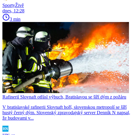
SportyŽivě
dnes, 12:28
3 min
Rafinerií Slovnaft otřásl výbuch, Bratislavou se šíří dým z požáru
V bratislavské rafinerii Slovnaft hoří, slovenskou metropolí se šíří
hustý černý dým. Slovenský zpravodajský server Denník N napsal,
že budovami v...