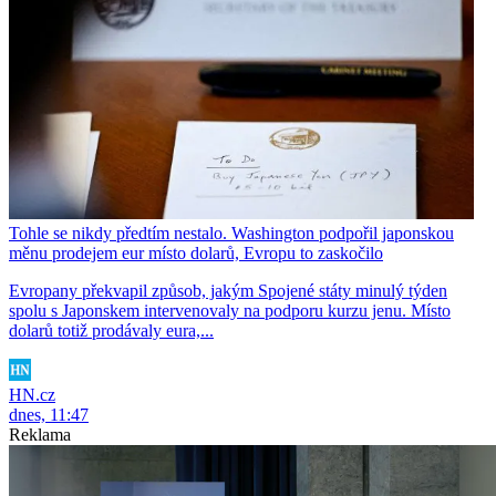
Tohle se nikdy předtím nestalo. Washington podpořil japonskou
měnu prodejem eur místo dolarů, Evropu to zaskočilo
Evropany překvapil způsob, jakým Spojené státy minulý týden
spolu s Japonskem intervenovaly na podporu kurzu jenu. Místo
dolarů totiž prodávaly eura,...
HN.cz
dnes, 11:47
Reklama