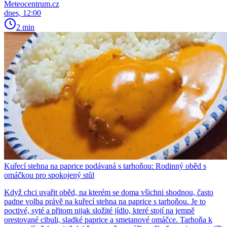
Meteocentrum.cz
dnes, 12:00
2 min
Kuřecí stehna na paprice podávaná s tarhoňou: Rodinný oběd s
omáčkou pro spokojený stůl
Když chci uvařit oběd, na kterém se doma všichni shodnou, často
padne volba právě na kuřecí stehna na paprice s tarhoňou. Je to
poctivé, syté a přitom nijak složité jídlo, které stojí na jemně
orestované cibuli, sladké paprice a smetanové omáčce. Tarhoňa k