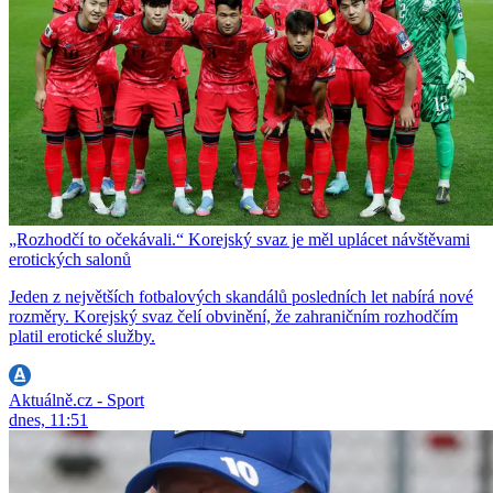
„Rozhodčí to očekávali.“ Korejský svaz je měl uplácet návštěvami
erotických salonů
Jeden z největších fotbalových skandálů posledních let nabírá nové
rozměry. Korejský svaz čelí obvinění, že zahraničním rozhodčím
platil erotické služby.
Aktuálně.cz - Sport
dnes, 11:51