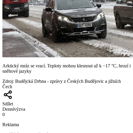
Arktický mráz se vrací. Teploty mohou klesnout až k −17 °C, hrozí i
sněhové jazyky
Zdroj
:
Budějcká Drbna - zprávy z Českých Budějovic a jižních
Čech
Sdílet
Denní
výzva
0
Reklama