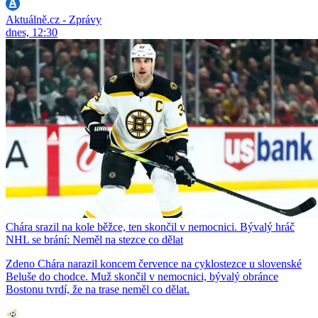
Aktuálně.cz - Zprávy
dnes, 12:30
Chára srazil na kole běžce, ten skončil v nemocnici. Bývalý hráč
NHL se brání: Neměl na stezce co dělat
Zdeno Chára narazil koncem července na cyklostezce u slovenské
Beluše do chodce. Muž skončil v nemocnici, bývalý obránce
Bostonu tvrdí, že na trase neměl co dělat.