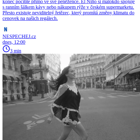
konec pocítíte přímo ve své peněžence. El Niño si málokdo spojuje
s ranním šálkem kávy nebo nákupem rýže v českém supermarketu.
Přesto existuje neviditelný řetězec, který promítá změny klimatu do
cenovek na našich regálech.
NESPECHEJ.cz
dnes, 12:00
3 min