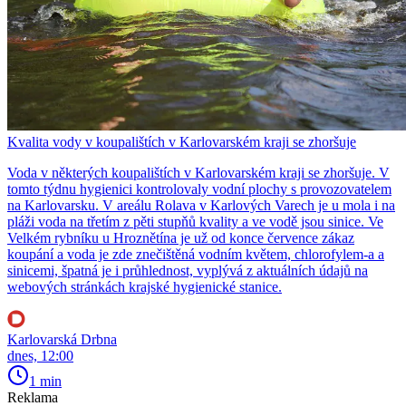
Kvalita vody v koupalištích v Karlovarském kraji se zhoršuje
Voda v některých koupalištích v Karlovarském kraji se zhoršuje. V
tomto týdnu hygienici kontrolovaly vodní plochy s provozovatelem
na Karlovarsku. V areálu Rolava v Karlových Varech je u mola i na
pláži voda na třetím z pěti stupňů kvality a ve vodě jsou sinice. Ve
Velkém rybníku u Hroznětína je už od konce července zákaz
koupání a voda je zde znečištěná vodním květem, chlorofylem-a a
sinicemi, špatná je i průhlednost, vyplývá z aktuálních údajů na
webových stránkách krajské hygienické stanice.
Karlovarská Drbna
dnes, 12:00
1 min
Reklama