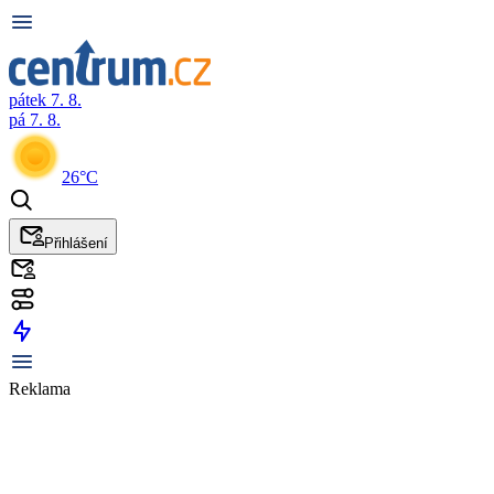
pátek 7. 8.
pá 7. 8.
26°C
Přihlášení
Reklama