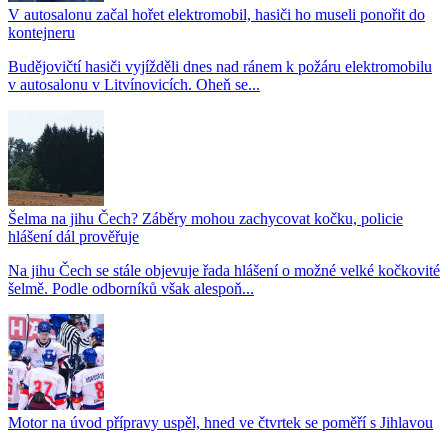
V autosalonu začal hořet elektromobil, hasiči ho museli ponořit do
kontejneru
Budějovičtí hasiči vyjížděli dnes nad ránem k požáru elektromobilu
v autosalonu v Litvínovicích. Oheň se...
Šelma na jihu Čech? Záběry mohou zachycovat kočku, policie
hlášení dál prověřuje
Na jihu Čech se stále objevuje řada hlášení o možné velké kočkovité
šelmě. Podle odborníků však alespoň...
Motor na úvod přípravy uspěl, hned ve čtvrtek se poměří s Jihlavou