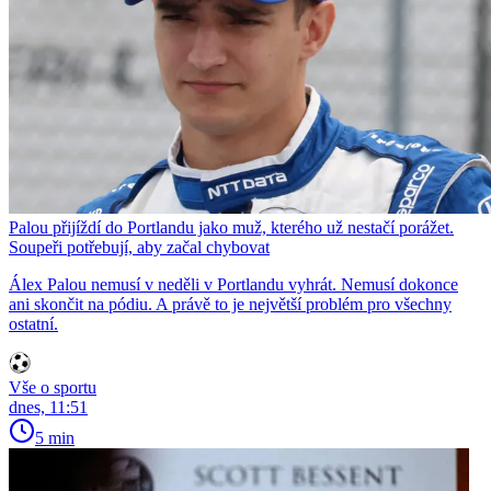
Palou přijíždí do Portlandu jako muž, kterého už nestačí porážet.
Soupeři potřebují, aby začal chybovat
Álex Palou nemusí v neděli v Portlandu vyhrát. Nemusí dokonce
ani skončit na pódiu. A právě to je největší problém pro všechny
ostatní.
Vše o sportu
dnes, 11:51
5 min