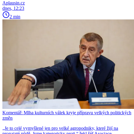
Aplausin.cz
dnes, 12:23
2 min
Komentář: Mlha kulturních válek kryje přípravu velkých politických
změn
„Je to celé vymyšlené jen pro velké agropodniky, které žijí na
pronajaté půdě. Jsme kategoricky proti,“ řekl šéf Asociace