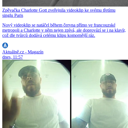
Zpěvačka Charlotte Gott zveřejnila videoklip ke svému třetímu
singlu Paris
Nový videoklip se natáčel během června přímo ve francouzské
metropoli a Charlotte v něm nejen zpívá, ale doprovází se i na klavír,
což dle tvůrců dodává celému klipu komornější ráz.
Aktuálně.cz - Magazín
dnes, 11:57