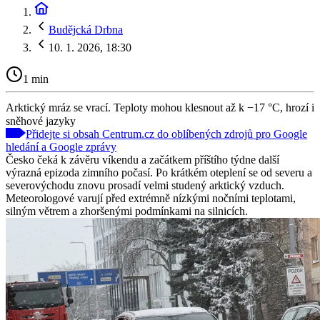
Budějcká Drbna
10. 1. 2026, 18:30
1 min
Arktický mráz se vrací. Teploty mohou klesnout až k −17 °C, hrozí i
sněhové jazyky
Přidejte si obsah Centrum.cz do oblíbených zdrojů pro Google
hledání a Google zprávy
Česko čeká k závěru víkendu a začátkem příštího týdne další
výrazná epizoda zimního počasí. Po krátkém oteplení se od severu a
severovýchodu znovu prosadí velmi studený arktický vzduch.
Meteorologové varují před extrémně nízkými nočními teplotami,
silným větrem a zhoršenými podmínkami na silnicích.