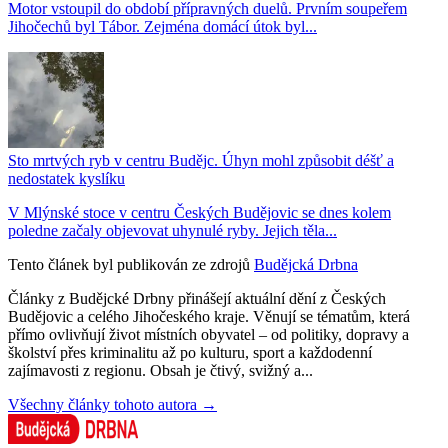
Motor vstoupil do období přípravných duelů. Prvním soupeřem
Jihočechů byl Tábor. Zejména domácí útok byl...
Sto mrtvých ryb v centru Budějc. Úhyn mohl způsobit déšť a
nedostatek kyslíku
V Mlýnské stoce v centru Českých Budějovic se dnes kolem
poledne začaly objevovat uhynulé ryby. Jejich těla...
Tento článek byl publikován ze zdrojů
Budějcká Drbna
Články z Budějcké Drbny přinášejí aktuální dění z Českých
Budějovic a celého Jihočeského kraje. Věnují se tématům, která
přímo ovlivňují život místních obyvatel – od politiky, dopravy a
školství přes kriminalitu až po kulturu, sport a každodenní
zajímavosti z regionu. Obsah je čtivý, svižný a...
Všechny články tohoto autora →