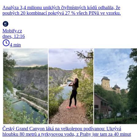
Analýza 3,4 milionu uniklých čtyřmístných kódů odhalila, že
pouhých 20 kombinací pokrývá 27 % všech PINů ve vzorku.
Mobify.cz
dnes, 12:16
4 min
Český Grand Canyon láká na velkolepou podívanou: Ukrývá
hloubku 80 metrů a tyrkysovou vodu, z Prahy jste tam za 40 minut