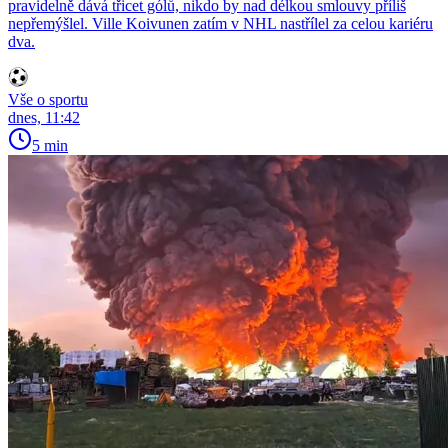
pravidelně dává třicet gólů, nikdo by nad délkou smlouvy příliš
nepřemýšlel. Ville Koivunen zatím v NHL nastřílel za celou kariéru
dva.
Vše o sportu
dnes, 11:42
5 min