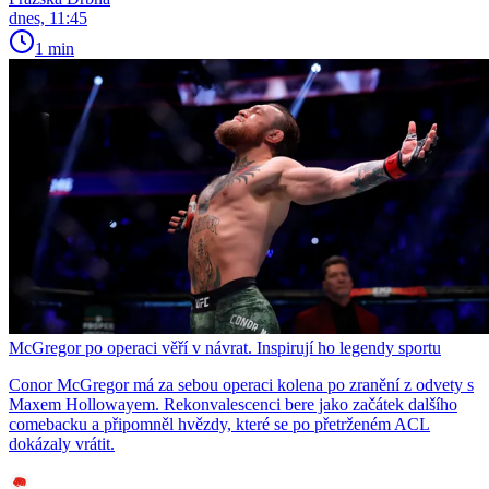
dnes, 11:45
1 min
McGregor po operaci věří v návrat. Inspirují ho legendy sportu
Conor McGregor má za sebou operaci kolena po zranění z odvety s
Maxem Hollowayem. Rekonvalescenci bere jako začátek dalšího
comebacku a připomněl hvězdy, které se po přetrženém ACL
dokázaly vrátit.