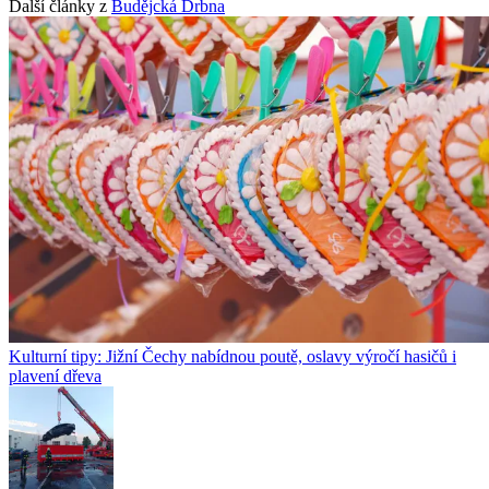
Další články z
Budějcká Drbna
Kulturní tipy: Jižní Čechy nabídnou poutě, oslavy výročí hasičů i
plavení dřeva