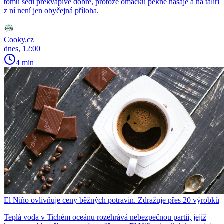
tomu sedí překvapivě dobře, protože omáčku pěkně nasaje a na talíři
z ní není jen obyčejná příloha.
Cooky.cz
dnes, 12:00
4 min
El Niño ovlivňuje ceny běžných potravin. Zdražuje přes 20 výrobků
Teplá voda v Tichém oceánu rozehrává nebezpečnou partii, jejíž