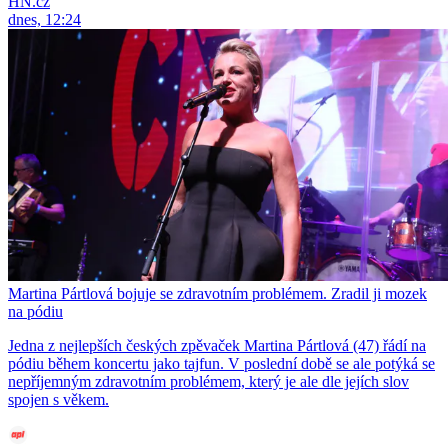
HN.cz
dnes, 12:24
Martina Pártlová bojuje se zdravotním problémem. Zradil ji mozek
na pódiu
Jedna z nejlepších českých zpěvaček Martina Pártlová (47) řádí na
pódiu během koncertu jako tajfun. V poslední době se ale potýká se
nepříjemným zdravotním problémem, který je ale dle jejích slov
spojen s věkem.