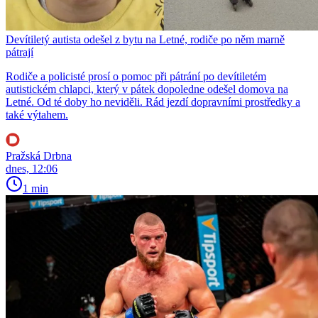
Devítiletý autista odešel z bytu na Letné, rodiče po něm marně
pátrají
Rodiče a policisté prosí o pomoc při pátrání po devítiletém
autistickém chlapci, který v pátek dopoledne odešel domova na
Letné. Od té doby ho neviděli. Rád jezdí dopravními prostředky a
také výtahem.
Pražská Drbna
dnes, 12:06
1 min