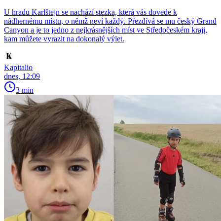
U hradu Karlštejn se nachází stezka, která vás dovede k
nádhernému místu, o němž neví každý. Přezdívá se mu český Grand
Canyon a je to jedno z nejkrásnějších míst ve Středočeském kraji,
kam můžete vyrazit na dokonalý výlet.
Kapitalio
dnes, 12:09
3 min