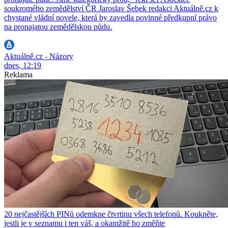
soukromého zemědělství ČR Jaroslav Šebek redakci Aktuálně.cz k
chystané vládní novele, která by zavedla povinné předkupní právo
na pronajatou zemědělskou půdu.
Aktuálně.cz - Názory
dnes, 12:19
Reklama
20 nejčastějších PINů odemkne čtvrtinu všech telefonů. Koukněte,
jestli je v seznamu i ten váš, a okamžitě ho změňte