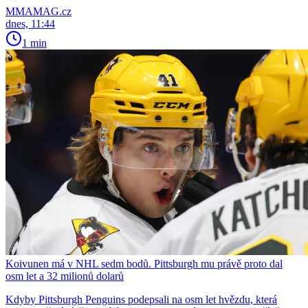
MMAMAG.cz
dnes, 11:44
1 min
Koivunen má v NHL sedm bodů. Pittsburgh mu právě proto dal
osm let a 32 milionů dolarů
Kdyby Pittsburgh Penguins podepsali na osm let hvězdu, která