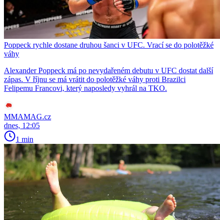
Poppeck rychle dostane druhou šanci v UFC. Vrací se do polotěžké
váhy
Alexander Poppeck má po nevydařeném debutu v UFC dostat další
zápas. V říjnu se má vrátit do polotěžké váhy proti Brazilci
Felipemu Francovi, který naposledy vyhrál na TKO.
MMAMAG.cz
dnes, 12:05
1 min