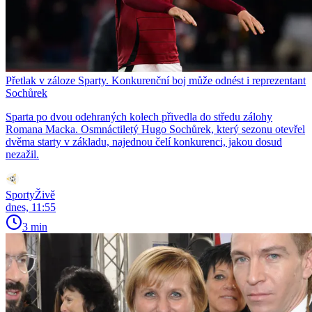
Přetlak v záloze Sparty. Konkurenční boj může odnést i reprezentant
Sochůrek
Sparta po dvou odehraných kolech přivedla do středu zálohy
Romana Macka. Osmnáctiletý Hugo Sochůrek, který sezonu otevřel
dvěma starty v základu, najednou čelí konkurenci, jakou dosud
nezažil.
SportyŽivě
dnes, 11:55
3 min