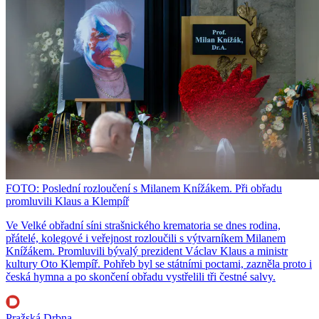
FOTO: Poslední rozloučení s Milanem Knížákem. Při obřadu
promluvili Klaus a Klempíř
Ve Velké obřadní síni strašnického krematoria se dnes rodina,
přátelé, kolegové i veřejnost rozloučili s výtvarníkem Milanem
Knížákem. Promluvili bývalý prezident Václav Klaus a ministr
kultury Oto Klempíř. Pohřeb byl se státními poctami, zazněla proto i
česká hymna a po skončení obřadu vystřelili tři čestné salvy.
Pražská Drbna