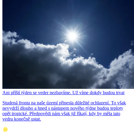
Ani příští týden se veder nezbavíme. Už víme dokdy budou trvat
Studená fronta na naše území přinesla důležité ochlazení. To však
nevydrží dlouho a hned s nástupem nového týdne budou teploty
opět tropické. Předpovědi nám však již říkají, kdy by měla tato
vedra konečně ustat.