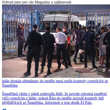
Vybrali jsme pro vás
Magazíny a zajímavosti
Itálie dostala ultimátum: do neděle musí zrušit kontroly cestujících ze
Španělska
Španělská vláda v pátek pohrozila Itálii, že zavede odvetná opatření
vůči cestujícím z Itálie, pokud Řím do neděle nezruší kontroly lidí
přijíždějících ze Španělska. Informuje o tom deník El País.