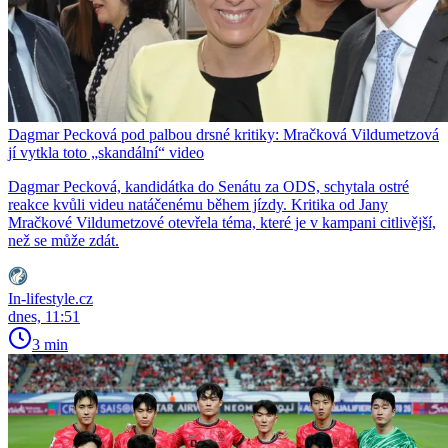
Dagmar Pecková pod palbou drsné kritiky: Mračková Vildumetzová
jí vytkla toto „skandální“ video
Dagmar Pecková, kandidátka do Senátu za ODS, schytala ostré
reakce kvůli videu natáčenému během jízdy. Kritika od Jany
Mračkové Vildumetzové otevřela téma, které je v kampani citlivější,
než se může zdát.
In-lifestyle.cz
dnes, 11:51
3 min