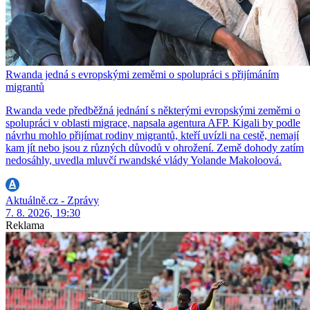
Rwanda jedná s evropskými zeměmi o spolupráci s přijímáním
migrantů
Rwanda vede předběžná jednání s některými evropskými zeměmi o
spolupráci v oblasti migrace, napsala agentura AFP. Kigali by podle
návrhu mohlo přijímat rodiny migrantů, kteří uvízli na cestě, nemají
kam jít nebo jsou z různých důvodů v ohrožení. Země dohody zatím
nedosáhly, uvedla mluvčí rwandské vlády Yolande Makoloová.
Aktuálně.cz - Zprávy
7. 8. 2026, 19:30
Reklama