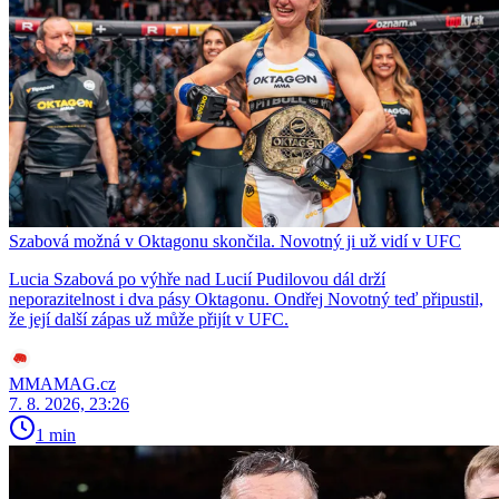
Szabová možná v Oktagonu skončila. Novotný ji už vidí v UFC
Lucia Szabová po výhře nad Lucií Pudilovou dál drží
neporazitelnost i dva pásy Oktagonu. Ondřej Novotný teď připustil,
že její další zápas už může přijít v UFC.
MMAMAG.cz
7. 8. 2026, 23:26
1 min