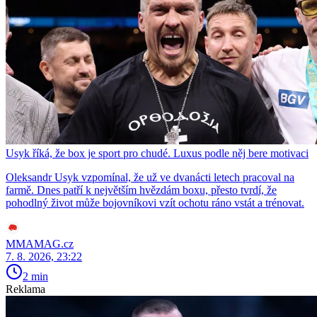
Usyk říká, že box je sport pro chudé. Luxus podle něj bere motivaci
Oleksandr Usyk vzpomínal, že už ve dvanácti letech pracoval na
farmě. Dnes patří k největším hvězdám boxu, přesto tvrdí, že
pohodlný život může bojovníkovi vzít ochotu ráno vstát a trénovat.
MMAMAG.cz
7. 8. 2026, 23:22
2 min
Reklama