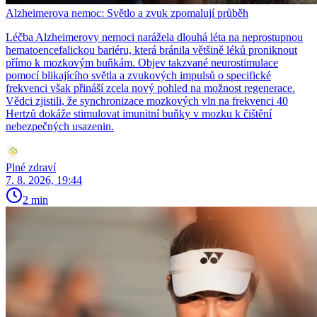
Alzheimerova nemoc: Světlo a zvuk zpomalují průběh
Léčba Alzheimerovy nemoci narážela dlouhá léta na neprostupnou
hematoencefalickou bariéru, která bránila většině léků proniknout
přímo k mozkovým buňkám. Objev takzvané neurostimulace
pomocí blikajícího světla a zvukových impulsů o specifické
frekvenci však přináší zcela nový pohled na možnost regenerace.
Vědci zjistili, že synchronizace mozkových vln na frekvenci 40
Hertzů dokáže stimulovat imunitní buňky v mozku k čištění
nebezpečných usazenin.
Plné zdraví
7. 8. 2026, 19:44
2 min