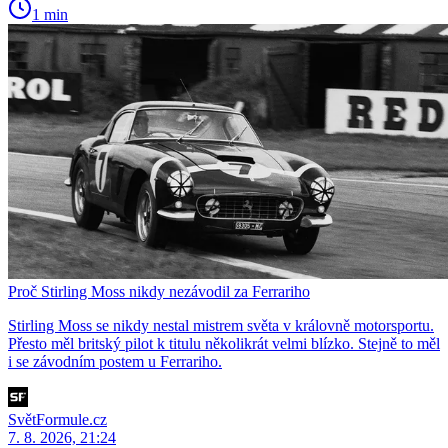
1 min
Proč Stirling Moss nikdy nezávodil za Ferrariho
Stirling Moss se nikdy nestal mistrem světa v královně motorsportu.
Přesto měl britský pilot k titulu několikrát velmi blízko. Stejně to měl
i se závodním postem u Ferrariho.
SvětFormule.cz
7. 8. 2026, 21:24