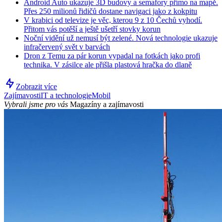
Android Auto ukazuje 3D budovy a semafory přímo na mapě.
Přes 250 milionů řidičů dostane navigaci jako z kokpitu
V krabici od televize je věc, kterou 9 z 10 Čechů vyhodí.
Přitom vás potěší a ještě ušetří stovky korun
Noční vidění už nemusí být zelené. Nová technologie ukazuje
infračervený svět v barvách
Dron z Temu za pár korun vypadal na fotkách jako profi
technika. V zásilce ale přišla plastová hračka do dlaně
Zobrazit více
Zajímavosti
IT a technologie
Mobil
Vybrali jsme pro vás
Magazíny a zajímavosti