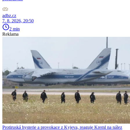
adbz.cz
7. 8. 2026, 20:50
2 min
Reklama
Protiruská hysterie a provokace z Kyjeva, reaguje Kreml na nález