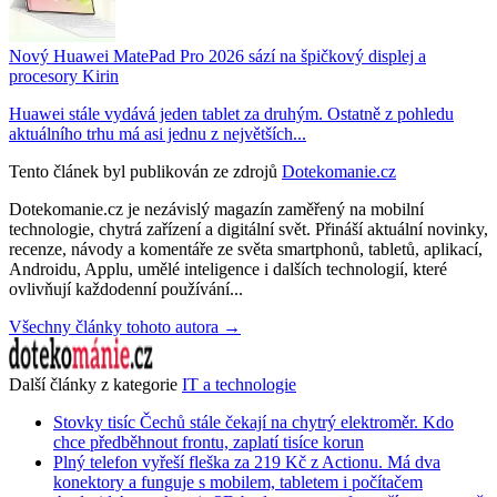
Nový Huawei MatePad Pro 2026 sází na špičkový displej a
procesory Kirin
Huawei stále vydává jeden tablet za druhým. Ostatně z pohledu
aktuálního trhu má asi jednu z největších...
Tento článek byl publikován ze zdrojů
Dotekomanie.cz
Dotekomanie.cz je nezávislý magazín zaměřený na mobilní
technologie, chytrá zařízení a digitální svět. Přináší aktuální novinky,
recenze, návody a komentáře ze světa smartphonů, tabletů, aplikací,
Androidu, Applu, umělé inteligence i dalších technologií, které
ovlivňují každodenní používání...
Všechny články tohoto autora →
Další články z kategorie
IT a technologie
Stovky tisíc Čechů stále čekají na chytrý elektroměr. Kdo
chce předběhnout frontu, zaplatí tisíce korun
Plný telefon vyřeší fleška za 219 Kč z Actionu. Má dva
konektory a funguje s mobilem, tabletem i počítačem