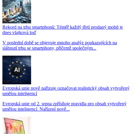
Rekord na trhu smartphonů: Téměř každý třetí prodaný mobil je
dnes vlajková loď
V poslední době se objevuje mnoho analýz poukazujících na
slábnutí trhu se smartphony, přičemž společným...
Evropská unie nově nařizuje označovat realistický obsah vytvořený
umělou inteligencí
Evropská unie od 2. srpna zpřísňuje pravidla pro obsah vytvořený
umělou inteligencí. Nařízení nově...