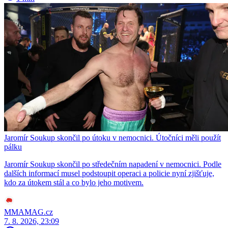
Jaromír Soukup skončil po útoku v nemocnici. Útočníci měli použít
pálku
Jaromír Soukup skončil po středečním napadení v nemocnici. Podle
dalších informací musel podstoupit operaci a policie nyní zjišťuje,
kdo za útokem stál a co bylo jeho motivem.
MMAMAG.cz
7. 8. 2026, 23:09