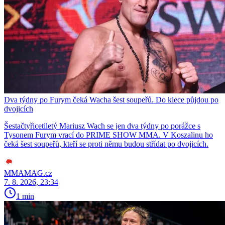
Dva týdny po Furym čeká Wacha šest soupeřů. Do klece půjdou po
dvojicích
Šestačtyřicetiletý Mariusz Wach se jen dva týdny po porážce s
Tysonem Furym vrací do PRIME SHOW MMA. V Koszalinu ho
čeká šest soupeřů, kteří se proti němu budou střídat po dvojicích.
MMAMAG.cz
7. 8. 2026, 23:34
1 min