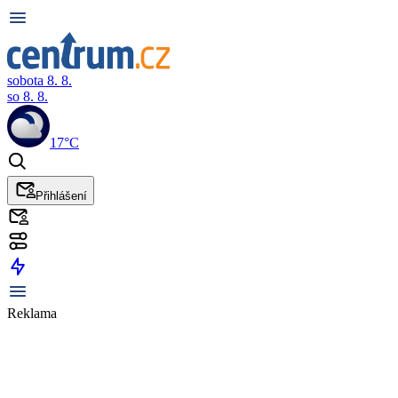
sobota 8. 8.
so 8. 8.
17°C
Přihlášení
Reklama