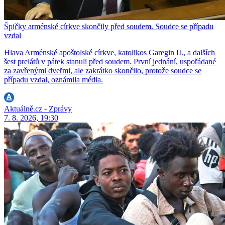
Špičky arménské církve skončily před soudem. Soudce se případu
vzdal
Hlava Arménské apoštolské církve, katolikos Garegin II., a dalších
šest prelátů v pátek stanuli před soudem. První jednání, uspořádané
za zavřenými dveřmi, ale zakrátko skončilo, protože soudce se
případu vzdal, oznámila média.
Aktuálně.cz - Zprávy
7. 8. 2026, 19:30