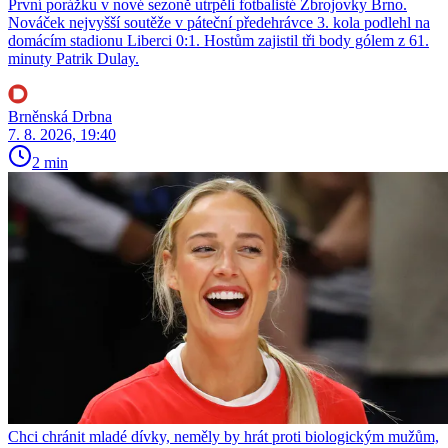
První porážku v nové sezoně utrpěli fotbalisté Zbrojovky Brno.
Nováček nejvyšší soutěže v páteční předehrávce 3. kola podlehl na
domácím stadionu Liberci 0:1. Hostům zajistil tři body gólem z 61.
minuty Patrik Dulay.
Brněnská Drbna
7. 8. 2026, 19:40
2 min
Chci chránit mladé dívky, neměly by hrát proti biologickým mužům,