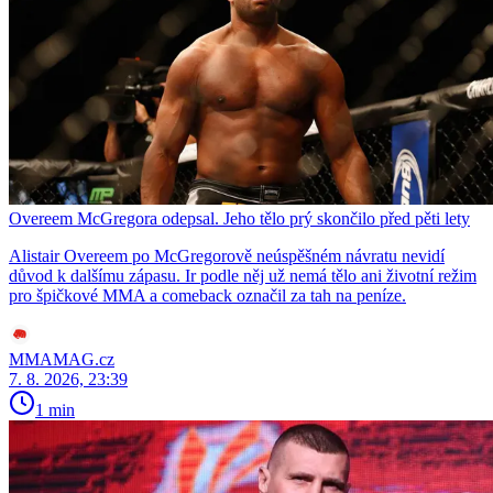
Overeem McGregora odepsal. Jeho tělo prý skončilo před pěti lety
Alistair Overeem po McGregorově neúspěšném návratu nevidí
důvod k dalšímu zápasu. Ir podle něj už nemá tělo ani životní režim
pro špičkové MMA a comeback označil za tah na peníze.
MMAMAG.cz
7. 8. 2026, 23:39
1 min