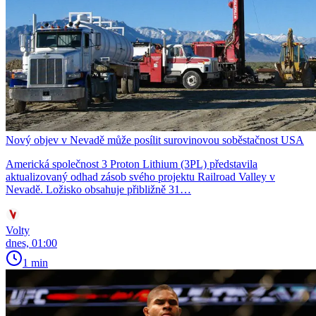
Nový objev v Nevadě může posílit surovinovou soběstačnost USA
Americká společnost 3 Proton Lithium (3PL) představila
aktualizovaný odhad zásob svého projektu Railroad Valley v
Nevadě. Ložisko obsahuje přibližně 31…
Volty
dnes, 01:00
1 min