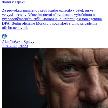
dronu v Lipsku
Za provokaci namířenou proti Rusku označilo v pátek ruské
velvyslanectví v Německu úterní nález dronu s výbušninou na
východoněmeckém letišti Lipsko/Halle. Informuje o tom agentura
DPA. Berlín oficiálně Moskvu v souvislosti s tímto případem z
ničeho neobvinil.
Aktuálně.cz - Zprávy
7. 8. 2026, 20:23