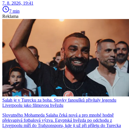
7. 8. 2026, 19:41
7 min
Reklama
Salah je v Turecku za boha. Stovky fanoušků přivítaly legendu
Liverpoolu jako filmovou hvězdu
Slovutného Mohameda Salaha čeká nová a pro mnohé hodně
překvapivá fotbalová výzva. Egyptská hvězda po odchodu z
Liverpoolu míří do Trabzonsporu, kde ji už při příletu do Turecka