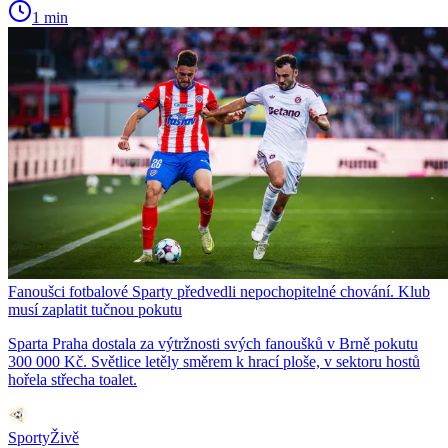
1 min
Fanoušci fotbalové Sparty předvedli nepochopitelné chování. Klub
musí zaplatit tučnou pokutu
Sparta Praha dostala za výtržnosti svých fanoušků v Brně pokutu
300 000 Kč. Světlice letěly směrem k hrací ploše, v sektoru hostů
hořela střecha toalet.
SportyŽivě