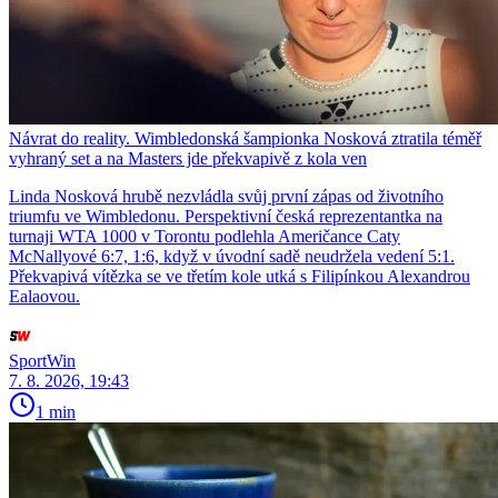
Návrat do reality. Wimbledonská šampionka Nosková ztratila téměř
vyhraný set a na Masters jde překvapivě z kola ven
Linda Nosková hrubě nezvládla svůj první zápas od životního
triumfu ve Wimbledonu. Perspektivní česká reprezentantka na
turnaji WTA 1000 v Torontu podlehla Američance Caty
McNallyové 6:7, 1:6, když v úvodní sadě neudržela vedení 5:1.
Překvapivá vítězka se ve třetím kole utká s Filipínkou Alexandrou
Ealaovou.
SportWin
7. 8. 2026, 19:43
1 min