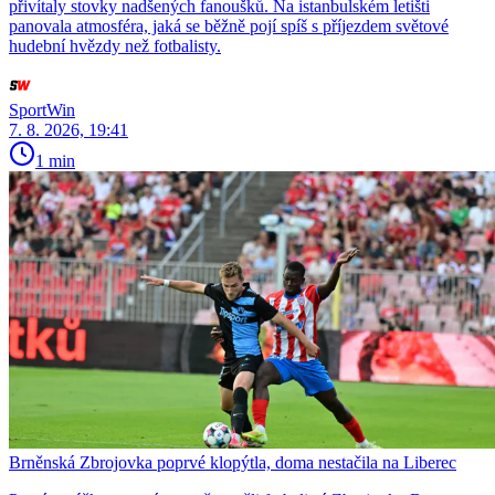
přivítaly stovky nadšených fanoušků. Na istanbulském letišti
panovala atmosféra, jaká se běžně pojí spíš s příjezdem světové
hudební hvězdy než fotbalisty.
SportWin
7. 8. 2026, 19:41
1 min
Brněnská Zbrojovka poprvé klopýtla, doma nestačila na Liberec