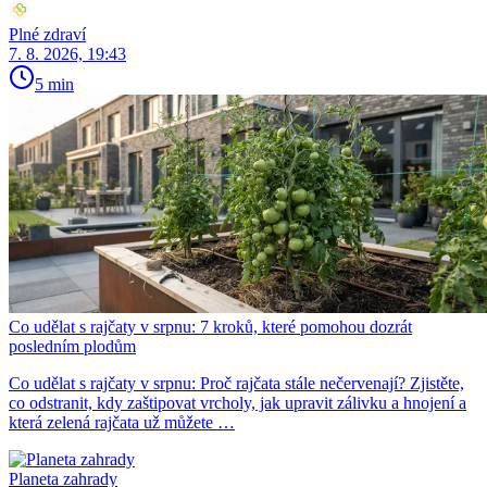
Plné zdraví
7. 8. 2026, 19:43
5 min
Co udělat s rajčaty v srpnu: 7 kroků, které pomohou dozrát
posledním plodům
Co udělat s rajčaty v srpnu: Proč rajčata stále nečervenají? Zjistěte,
co odstranit, kdy zaštipovat vrcholy, jak upravit zálivku a hnojení a
která zelená rajčata už můžete …
Planeta zahrady