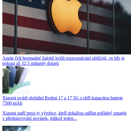
Apple čelí hromadné žalobě kvůli rozpoznávání obličejů, ve hře je
pokuta až 32,5 miliardy dolarů
Xiaomi uvádí globální Redmi 17 a 17 5G s obří kapacitou baterie
7500 mAh
Xiaomi patří mezi ty výrobce, kteří dokážou udělat pořádný zmatek
v představování novinek, jelikož jeden...