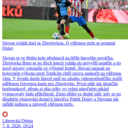
Slovan ovládl duel se Zbrojovkou. O vítěznou trefu se postaral
Dulay
Slovan se ve třetím kole představil na hřišti ligového nováčka.
Zbrojovka Brno se po třech letech vrátila do nejvyšší soutěže a do
nové sezony vstoupila ve výborné formě. Slovan naopak po
bojovném výkonu proti Teplicím chtěl znovu naskočit na vítěznou
vlnu. V úvodu duelu hlavní sudí po zásahu videorozhodčího zrušil
udělenou červenou kartu pro Zbrojovku. První půle tak skončila
bezbrankově, přesto si oba celky ve velmi náročném utkání
vypracovaly řadu příležitostí. Zlom přišel ve druhé půli, kdy se po
dlouhém vhazování dostal k hlavičce Patrik Dulay a Slovanu tak
zařídil jedinou a zároveň vítěznou trefu.
Liberecká Drbna
7. 8. 2026, 19:24