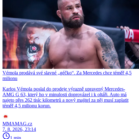
Vémola prodává své slavné „géčko“. Za Mercedes chce téměř 4,5
milionu
Karlos Vémola poslal do prodeje výrazně upravený Mercedes-
AMG G 63, který ho v minulosti doprovázel i k oltáři. Auto má
najeto přes 262 tisíc kilometrů a nový majitel za něj musí zaplatit
téměř 4,5 milionu korun.
MMAMAG.cz
7. 8. 2026, 23:14
1 min