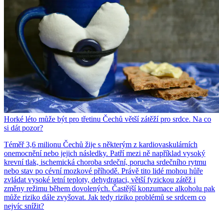
Horké léto může být pro třetinu Čechů větší zátěží pro srdce. Na co
si dát pozor?
Téměř 3,6 milionu Čechů žije s některým z kardiovaskulárních
onemocnění nebo jejich následky. Patří mezi ně například vysoký
krevní tlak, ischemická choroba srdeční, porucha srdečního rytmu
nebo stav po cévní mozkové příhodě. Právě tito lidé mohou hůře
zvládat vysoké letní teploty, dehydrataci, větší fyzickou zátěž i
změny režimu během dovolených. Častější konzumace alkoholu pak
může riziko dále zvyšovat. Jak tedy riziko problémů se srdcem co
nejvíc snížit?