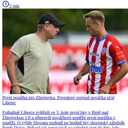
2 min
První porážka pro Zbrojovku. Povedený rozjezd nováčka uťal
Liberec
Fotbalisté Liberce zvítězili ve 3. kole první ligy v Brně nad
Zbrojovkou 1:0 a připravili nováčkovi soutěže první porážku v
soutěži. O výhře Slovanu rozhodl po hodině hry slovenský záložník
Patrik Dulay. Brňané tak nenavázali na výtečný start do ligy, kdy