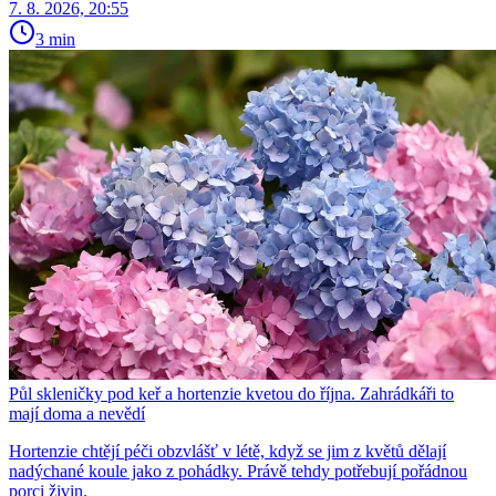
7. 8. 2026, 20:55
3 min
Půl skleničky pod keř a hortenzie kvetou do října. Zahrádkáři to
mají doma a nevědí
Hortenzie chtějí péči obzvlášť v létě, když se jim z květů dělají
nadýchané koule jako z pohádky. Právě tehdy potřebují pořádnou
porci živin.