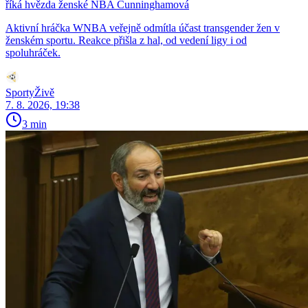
říká hvězda ženské NBA Cunninghamová
Aktivní hráčka WNBA veřejně odmítla účast transgender žen v
ženském sportu. Reakce přišla z hal, od vedení ligy i od
spoluhráček.
SportyŽivě
7. 8. 2026, 19:38
3 min