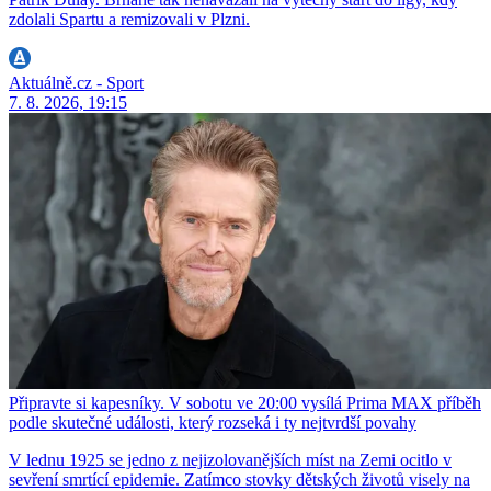
zdolali Spartu a remizovali v Plzni.
Aktuálně.cz - Sport
7. 8. 2026, 19:15
Připravte si kapesníky. V sobotu ve 20:00 vysílá Prima MAX příběh
podle skutečné události, který rozseká i ty nejtvrdší povahy
V lednu 1925 se jedno z nejizolovanějších míst na Zemi ocitlo v
sevření smrtící epidemie. Zatímco stovky dětských životů visely na