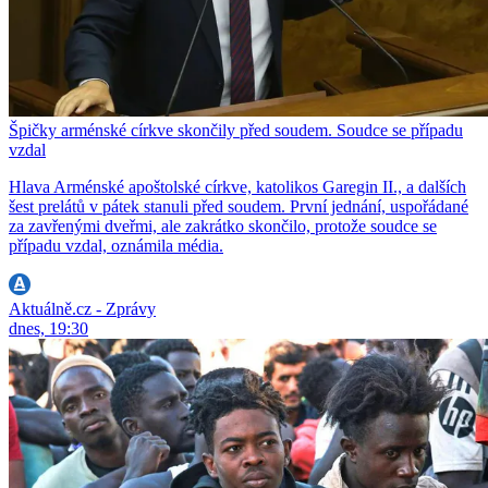
Špičky arménské církve skončily před soudem. Soudce se případu
vzdal
Hlava Arménské apoštolské církve, katolikos Garegin II., a dalších
šest prelátů v pátek stanuli před soudem. První jednání, uspořádané
za zavřenými dveřmi, ale zakrátko skončilo, protože soudce se
případu vzdal, oznámila média.
Aktuálně.cz - Zprávy
dnes, 19:30