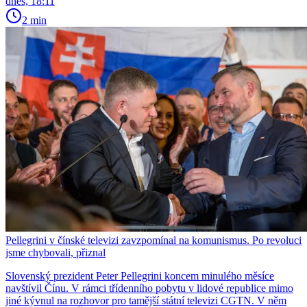
dnes, 18:11
2 min
Pellegrini v čínské televizi zavzpomínal na komunismus. Po revoluci
jsme chybovali, přiznal
Slovenský prezident Peter Pellegrini koncem minulého měsíce
navštívil Čínu. V rámci třídenního pobytu v lidové republice mimo
jiné kývnul na rozhovor pro tamější státní televizi CGTN. V něm