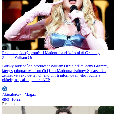
Producent, který proměnil Madonnu a získal s ní tři Grammy.
Zemřel William Orbit
Britský hudebník a producent William Orbit, držitel ceny Grammy,
který spolupracoval s umělci jako Madonna, Britney Spears a U2,
zemřel ve věku 69 let. O jeho úmrtí informovali jeho rodina a
přátelé, napsala agentura AFP.
Aktuálně.cz - Magazín
dnes, 18:22
Reklama