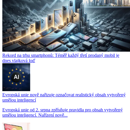
Rekord na trhu smartphonů: Téměř každý třetí prodaný mobil je
dnes vlajková loď
Evropská unie nově nařizuje označovat realistický obsah vytvořený
umělou inteligencí
Evropská unie od 2. srpna zpřísňuje pravidla pro obsah vytvořený
umělou inteligencí. Nařízení nově...