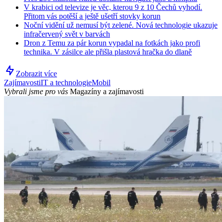
V krabici od televize je věc, kterou 9 z 10 Čechů vyhodí.
Přitom vás potěší a ještě ušetří stovky korun
Noční vidění už nemusí být zelené. Nová technologie ukazuje
infračervený svět v barvách
Dron z Temu za pár korun vypadal na fotkách jako profi
technika. V zásilce ale přišla plastová hračka do dlaně
Zobrazit více
Zajímavosti
IT a technologie
Mobil
Vybrali jsme pro vás
Magazíny a zajímavosti