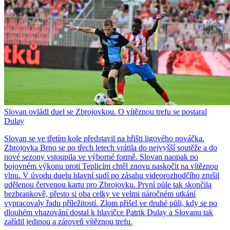
Slovan ovládl duel se Zbrojovkou. O vítěznou trefu se postaral
Dulay
Slovan se ve třetím kole představil na hřišti ligového nováčka.
Zbrojovka Brno se po třech letech vrátila do nejvyšší soutěže a do
nové sezony vstoupila ve výborné formě. Slovan naopak po
bojovném výkonu proti Teplicím chtěl znovu naskočit na vítěznou
vlnu. V úvodu duelu hlavní sudí po zásahu videorozhodčího zrušil
udělenou červenou kartu pro Zbrojovku. První půle tak skončila
bezbrankově, přesto si oba celky ve velmi náročném utkání
vypracovaly řadu příležitostí. Zlom přišel ve druhé půli, kdy se po
dlouhém vhazování dostal k hlavičce Patrik Dulay a Slovanu tak
zařídil jedinou a zároveň vítěznou trefu.