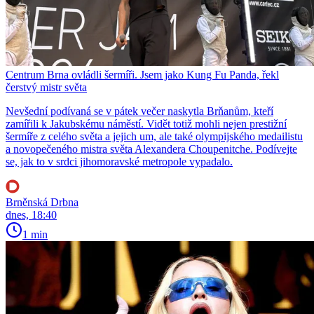
Centrum Brna ovládli šermíři. Jsem jako Kung Fu Panda, řekl
čerstvý mistr světa
Nevšední podívaná se v pátek večer naskytla Brňanům, kteří
zamířili k Jakubskému náměstí. Vidět totiž mohli nejen prestižní
šermíře z celého světa a jejich um, ale také olympijského medailistu
a novopečeného mistra světa Alexandera Choupenitche. Podívejte
se, jak to v srdci jihomoravské metropole vypadalo.
Brněnská Drbna
dnes, 18:40
1 min