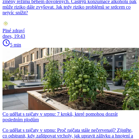
změny režimu během dovolených. Častější konzumace alkoholu pak
může riziko dále zvyšovat. Jak tedy riziko problémů se srdcem co
nejvíc snížit?
Plné zdraví
dnes, 19:43
5 min
Co udělat s rajčaty v srpnu: 7 kroků, které pomohou dozrát
posledním plodům
Co udělat s rajčaty v srpnu: Proč rajčata stále nečervenají? Zjistěte,
co odstranit, kdy zaštipovat vrcholy, jak upravit zálivku a hnojení a