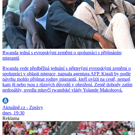
Rwanda jedná s evropskými zeměmi o spolupráci s přijímáním
migrantů
Rwanda vede předběžná jednání s některými evropskými zeměmi o
spolupráci v oblasti migrace, napsala agentura AFP. Kigali by podle
návrhu mohlo přijímat rodiny migrantů, kteří uvízli na cestě, nemají
kam jít nebo jsou z různých důvodů v ohrožení. Země dohody zatím
nedosáhly, uvedla mluvčí rwandské vlády Yolande Makoloová.
Aktuálně.cz - Zprávy
dnes, 19:30
Reklama