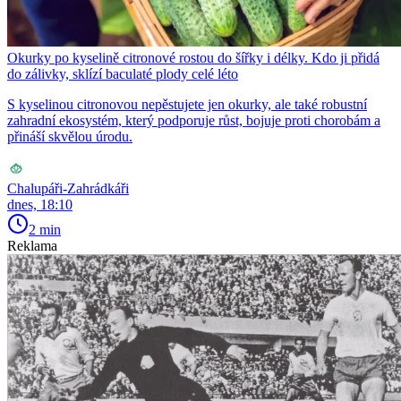
Okurky po kyselině citronové rostou do šířky i délky. Kdo ji přidá
do zálivky, sklízí baculaté plody celé léto
S kyselinou citronovou nepěstujete jen okurky, ale také robustní
zahradní ekosystém, který podporuje růst, bojuje proti chorobám a
přináší skvělou úrodu.
Chalupáři-Zahrádkáři
dnes, 18:10
2 min
Reklama