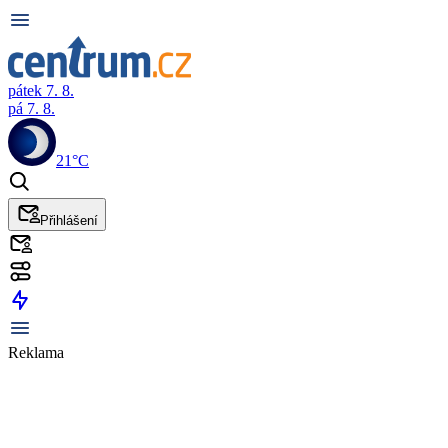
pátek 7. 8.
pá 7. 8.
21°C
Přihlášení
Reklama