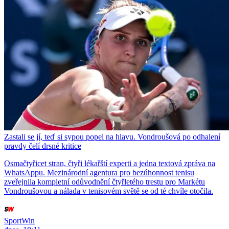
Zastali se jí, teď si sypou popel na hlavu. Vondroušová po odhalení
pravdy čelí drsné kritice
Osmačtyřicet stran, čtyři lékařští experti a jedna textová zpráva na
WhatsAppu. Mezinárodní agentura pro bezúhonnost tenisu
zveřejnila kompletní odůvodnění čtyřletého trestu pro Markétu
Vondroušovou a nálada v tenisovém světě se od té chvíle otočila.
SportWin