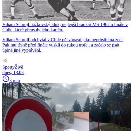
Viliam Schrojf: žižkovský kluk, nejlepší brankář MS 1962 a finále v
Chile, které přepsaly jeho kariéru
Viliam Schrojf odchytal v Chile pět zápasů jako neprůstřelná zeď.
Pak mu těsně před finále vtiskli do rukou trofej, a začalo se psát
úplně jiné vyprávění.
SportyŽivě
dnes, 18:03
3 min