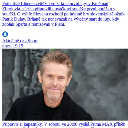
Fotbalisté Liberce zvítězili ve 3. kole první ligy v Brně nad
Zbrojovkou 1:0 a připravili nováčkovi soutěže první porážku v
soutěži. O výhře Slovanu rozhodl po hodině hry slovenský záložník
Patrik Dulay. Brňané tak nenavázali na výtečný start do ligy, kdy
zdolali Spartu a remizovali v Plzni.
Aktuálně.cz - Sport
dnes, 19:15
Připravte si kapesníky. V sobotu ve 20:00 vysílá Prima MAX příběh