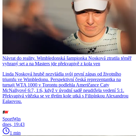
Návrat do reality. Wimbledonská šampionka Nosková ztratila téměř
vyhraný set a na Masters jde překvapivě z kola ven
Linda Nosková hrubě nezvládla svůj první zápas od životního
triumfu ve Wimbledonu. Perspektivní česká reprezentantka na
turnaji WTA 1000 v Torontu podlehla Američance Caty
McNallyové 6:7, 1:6, když v úvodní sadě neudržela vedení 5:1.
Překvapivá vítězka se ve třetím kole utká s Filipínkou Alexandrou
Ealaovou.
SportWin
dnes, 19:43
1 min