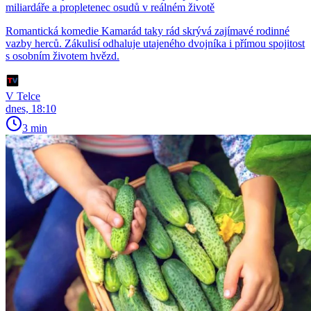
miliardáře a propletenec osudů v reálném životě
Romantická komedie Kamarád taky rád skrývá zajímavé rodinné
vazby herců. Zákulisí odhaluje utajeného dvojníka i přímou spojitost
s osobním životem hvězd.
V Telce
dnes, 18:10
3 min