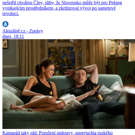
nešetřil chválou Číny, sliby, že Slovensko může být pro Peking
vynikajícím prostředníkem, a zkritizoval vývoj po sametové
revoluci.
Aktuálně.cz - Zprávy
dnes, 18:11
Kamarád taky rád: Porušení smlouvy, superjachta ruského