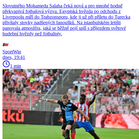
Slovutného Mohameda Salaha čeká nová a pro mnohé hodně
překvapivá fotbalová výzva. Egyptská hvězda po odchodu z
Liverpoolu míří do Trabzonsporu, kde ji už při příletu do Turecka
přivítaly stovky nadšených fanoušků. Na istanbulském letišti
panovala atmosféra, jaká se běžně pojí spíš s příjezdem světové
hudební hvězdy než fotbalisty.
SportWin
dnes, 19:41
1 min