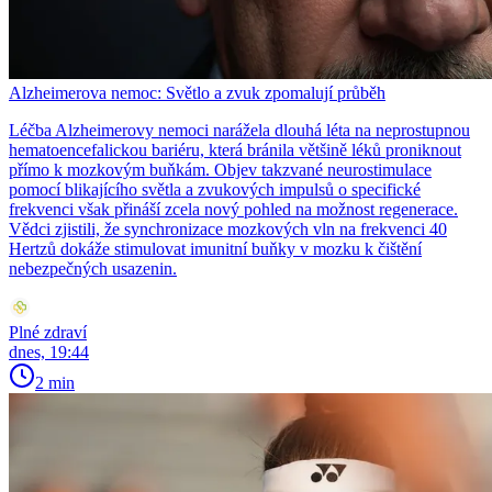
Alzheimerova nemoc: Světlo a zvuk zpomalují průběh
Léčba Alzheimerovy nemoci narážela dlouhá léta na neprostupnou
hematoencefalickou bariéru, která bránila většině léků proniknout
přímo k mozkovým buňkám. Objev takzvané neurostimulace
pomocí blikajícího světla a zvukových impulsů o specifické
frekvenci však přináší zcela nový pohled na možnost regenerace.
Vědci zjistili, že synchronizace mozkových vln na frekvenci 40
Hertzů dokáže stimulovat imunitní buňky v mozku k čištění
nebezpečných usazenin.
Plné zdraví
dnes, 19:44
2 min