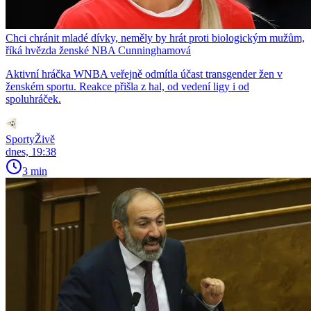
Chci chránit mladé dívky, neměly by hrát proti biologickým mužům,
říká hvězda ženské NBA Cunninghamová
Aktivní hráčka WNBA veřejně odmítla účast transgender žen v
ženském sportu. Reakce přišla z hal, od vedení ligy i od
spoluhráček.
SportyŽivě
dnes, 19:38
3 min