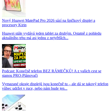
Nový Huawei MatePad Pro 2026 sází na špičkový displej a
procesory Kirin
Huawei stále vydává jeden tablet za druhým. Ostatně z pohledu
aktuálního trhu má asi jednu z největších...
Podcast: Konečně telefon BEZ RÁMEČKŮ! A z vašich cest se
stanou PRO-Plánovači
Vymazané okraje displejů jsou konečně tu – ale dá se takový telefon
vůbec udržet v ruce, nebo nám bude jen...