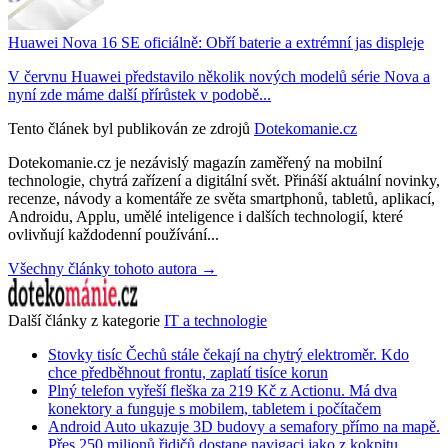
Huawei Nova 16 SE oficiálně: Obří baterie a extrémní jas displeje
V červnu Huawei představilo několik nových modelů série Nova a
nyní zde máme další přírůstek v podobě...
Tento článek byl publikován ze zdrojů
Dotekomanie.cz
Dotekomanie.cz je nezávislý magazín zaměřený na mobilní
technologie, chytrá zařízení a digitální svět. Přináší aktuální novinky,
recenze, návody a komentáře ze světa smartphonů, tabletů, aplikací,
Androidu, Applu, umělé inteligence i dalších technologií, které
ovlivňují každodenní používání...
Všechny články tohoto autora →
Další články z kategorie
IT a technologie
Stovky tisíc Čechů stále čekají na chytrý elektroměr. Kdo
chce předběhnout frontu, zaplatí tisíce korun
Plný telefon vyřeší fleška za 219 Kč z Actionu. Má dva
konektory a funguje s mobilem, tabletem i počítačem
Android Auto ukazuje 3D budovy a semafory přímo na mapě.
Přes 250 milionů řidičů dostane navigaci jako z kokpitu