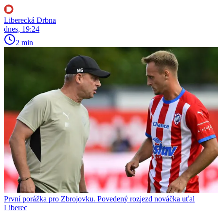
Liberecká Drbna
dnes, 19:24
2 min
První porážka pro Zbrojovku. Povedený rozjezd nováčka uťal
Liberec