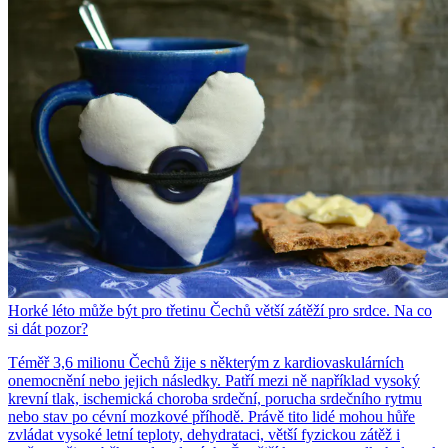
Horké léto může být pro třetinu Čechů větší zátěží pro srdce. Na co
si dát pozor?
Téměř 3,6 milionu Čechů žije s některým z kardiovaskulárních
onemocnění nebo jejich následky. Patří mezi ně například vysoký
krevní tlak, ischemická choroba srdeční, porucha srdečního rytmu
nebo stav po cévní mozkové příhodě. Právě tito lidé mohou hůře
zvládat vysoké letní teploty, dehydrataci, větší fyzickou zátěž i