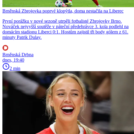
Brněnská Zbrojovka poprvé klopýtla, doma nestačila na Liberec
První porážku v nové sezoně utrpěli fotbalisté Zbrojovky Brno.
Nováček nejvyšší soutěže v páteční předehrávce 3. kola podlehl na
domácím stadionu Liberci 0:1. Hostům zajistil tři body gólem z 61.
minuty Patrik Dulay.
Brněnská Drbna
dnes, 19:40
2 min