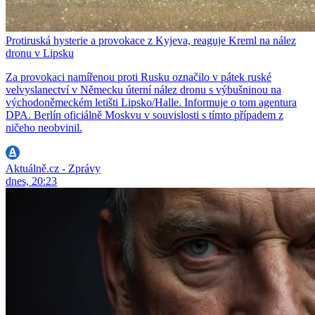
Protiruská hysterie a provokace z Kyjeva, reaguje Kreml na nález
dronu v Lipsku
Za provokaci namířenou proti Rusku označilo v pátek ruské
velvyslanectví v Německu úterní nález dronu s výbušninou na
východoněmeckém letišti Lipsko/Halle. Informuje o tom agentura
DPA. Berlín oficiálně Moskvu v souvislosti s tímto případem z
ničeho neobvinil.
Aktuálně.cz - Zprávy
dnes, 20:23