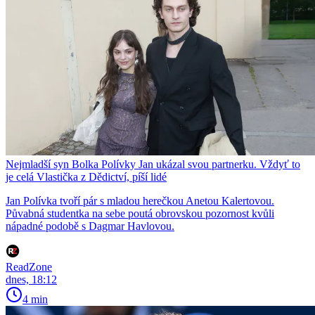
Nejmladší syn Bolka Polívky Jan ukázal svou partnerku. Vždyť to
je celá Vlastička z Dědictví, píší lidé
Jan Polívka tvoří pár s mladou herečkou Anetou Kalertovou.
Půvabná studentka na sebe poutá obrovskou pozornost kvůli
nápadné podobě s Dagmar Havlovou.
ReadZone
dnes, 18:12
4 min