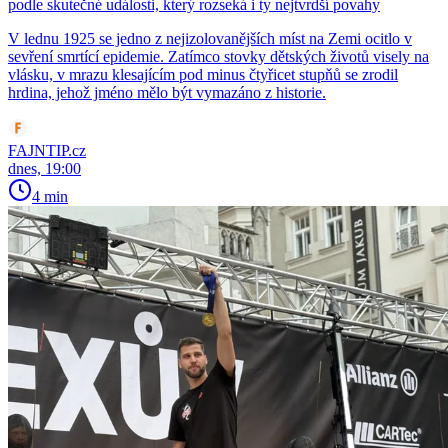
podle skutečné události, který rozseká i ty nejtvrdší povahy
V lednu 1925 se jedno z nejizolovanějších míst na Zemi ocitlo v
sevření smrtící epidemie. Zatímco stovky dětských životů visely na
vlásku, v mrazu klesajícím pod minus čtyřicet stupňů se zrodil
hrdina, jehož jméno mělo být vymazáno z historie.
FAJNTIP.cz
dnes, 19:00
4 min