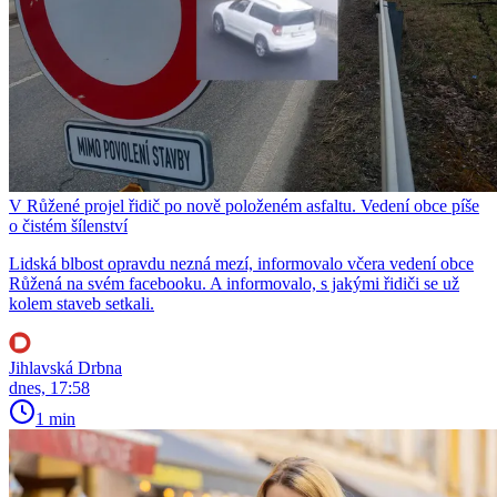
V Růžené projel řidič po nově položeném asfaltu. Vedení obce píše
o čistém šílenství
Lidská blbost opravdu nezná mezí, informovalo včera vedení obce
Růžená na svém facebooku. A informovalo, s jakými řidiči se už
kolem staveb setkali.
Jihlavská Drbna
dnes, 17:58
1 min