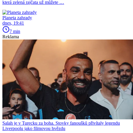
která zelená rajčata už můžete …
Planeta zahrady
dnes, 19:41
7 min
Reklama
Salah je v Turecku za boha. Stovky fanoušků přivítaly legendu
Liverpoolu jako filmovou hvězdu