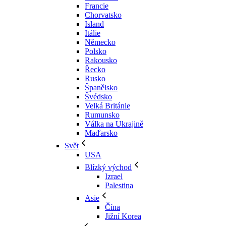
Francie
Chorvatsko
Island
Itálie
Německo
Polsko
Rakousko
Řecko
Rusko
Španělsko
Švédsko
Velká Británie
Rumunsko
Válka na Ukrajině
Maďarsko
Svět
USA
Blízký východ
Izrael
Palestina
Asie
Čína
Jižní Korea