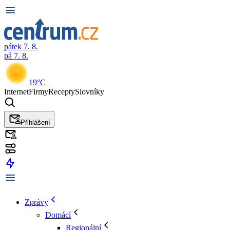
pátek 7. 8.
pá 7. 8.
19°C
Internet
Firmy
Recepty
Slovníky
Přihlášení
Zprávy
Domácí
Regionální