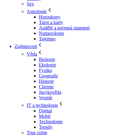
Sex
Astrologie
Horoskopy
Tarot a karty
Andělé a tajemná znamení
Numerologie
Tajemno
Zajímavosti
Věda
Biologie
Ekologie
Fyzika
Geografie
Historie
Chemie
Jazykověda
Vesmír
IT a technologie
Digital
Mobil
Technologie
Trendy
True crime