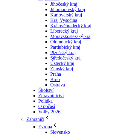
Jihočeský kraj
Jihomoravský kraj
Karlovarský kraj
Kraj Vysočina
Králověhradecký kraj
Liberecký kraj
Moravskoslezský kraj
Olomoucký kraj
Pardubický kraj
Plzeňský kraj
Středočeský kraj
Ústecký kraj
Zlínský kraj
Praha
Brno
Ostrava
Školství
Zdravotnictví
Politika
O počasí
Volby 2026
Zahraničí
Evropa
Slovensko