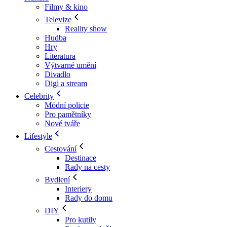
Filmy & kino
Televize
Reality show
Hudba
Hry
Literatura
Výtvarné umění
Divadlo
Digi a stream
Celebrity
Módní policie
Pro pamětníky
Nové tváře
Lifestyle
Cestování
Destinace
Rady na cesty
Bydlení
Interiery
Rady do domu
DIY
Pro kutily