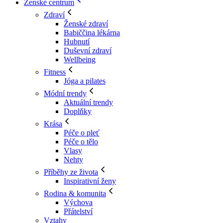
Ženské centrum
Zdraví
Ženské zdraví
Babiččina lékárna
Hubnutí
Duševní zdraví
Wellbeing
Fitness
Jóga a pilates
Módní trendy
Aktuální trendy
Doplňky
Krása
Péče o pleť
Péče o tělo
Vlasy
Nehty
Příběhy ze života
Inspirativní ženy
Rodina & komunita
Výchova
Přátelství
Vztahy