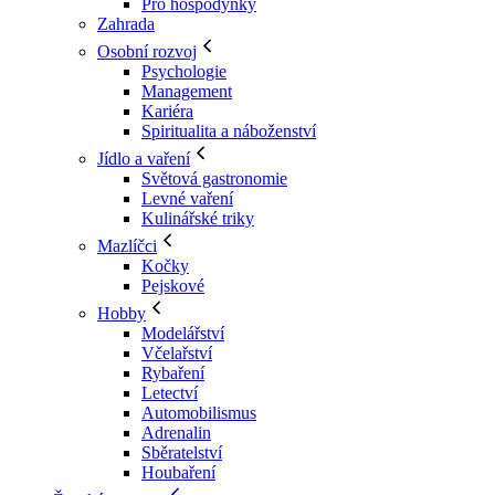
Pro hospodyňky
Zahrada
Osobní rozvoj
Psychologie
Management
Kariéra
Spiritualita a náboženství
Jídlo a vaření
Světová gastronomie
Levné vaření
Kulinářské triky
Mazlíčci
Kočky
Pejskové
Hobby
Modelářství
Včelařství
Rybaření
Letectví
Automobilismus
Adrenalin
Sběratelství
Houbaření