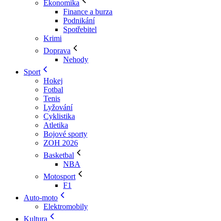
Ekonomika
Finance a burza
Podnikání
Spotřebitel
Krimi
Doprava
Nehody
Sport
Hokej
Fotbal
Tenis
Lyžování
Cyklistika
Atletika
Bojové sporty
ZOH 2026
Basketbal
NBA
Motosport
F1
Auto-moto
Elektromobily
Kultura