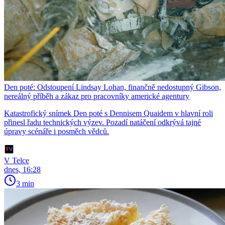
Den poté: Odstoupení Lindsay Lohan, finančně nedostupný Gibson,
nereálný příběh a zákaz pro pracovníky americké agentury
Katastrofický snímek Den poté s Dennisem Quaidem v hlavní roli
přinesl řadu technických výzev. Pozadí natáčení odkrývá tajné
úpravy scénáře i posměch vědců.
V Telce
dnes, 16:28
3 min