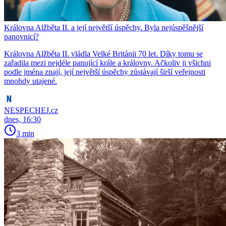
Královna Alžběta II. a její největší úspěchy. Byla nejúspěšnější
panovnicí?
Královna Alžběta II. vládla Velké Británii 70 let. Díky tomu se
zařadila mezi nejdéle panující krále a královny. Ačkoliv ji všichni
podle jména znají, její největší úspěchy zůstávají širší veřejnosti
mnohdy utajené.
NESPECHEJ.cz
dnes, 16:30
3 min