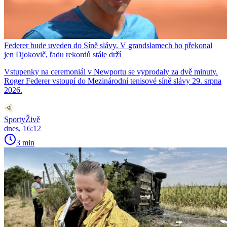
Federer bude uveden do Síně slávy. V grandslamech ho překonal
jen Djokovič, řadu rekordů stále drží
Vstupenky na ceremoniál v Newportu se vyprodaly za dvě minuty.
Roger Federer vstoupí do Mezinárodní tenisové síně slávy 29. srpna
2026.
SportyŽivě
dnes, 16:12
3 min