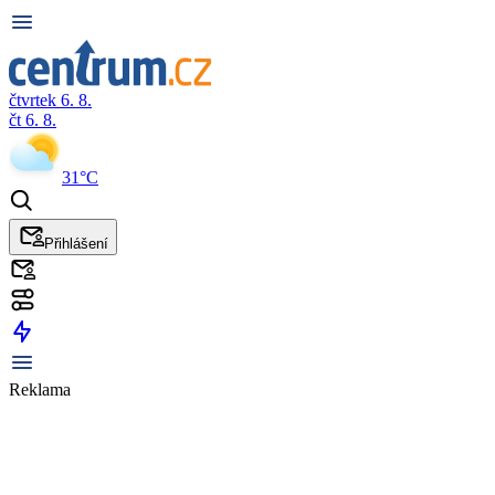
čtvrtek 6. 8.
čt 6. 8.
31°C
Přihlášení
Reklama