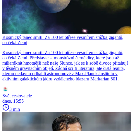
Kosmický tanec smrti: Za 100 let otřese vesmírem srážka gigantů,
co čeká Zemi
Kosmický tanec smrti: Za 100 let otřese vesmírem srážka gigantů,
co čeká Zemi. Představte si monstrózní černé díry, které jsou až
miliardkrát hmotnější než naše Slunce, jak se k sobě divoce přitahují
v těsném gravitačním objetí. Žádná sci-fi literatura, ale čistá realita,
kterou nedávno odhalili astronomové z Max-Planck-Institutu v
aktivním galaktickém jádru vzdáleného blazaru Markarian 501.
Svět cestovatele
dnes, 15:55
3 min