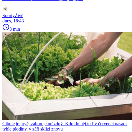
SportyŽivě
dnes, 16:43
3 min
Cibule je pryč, záhon je prázdný. Kdo do něj teď v červenci nasadí
tyhle plodiny, v září sklízí znovu