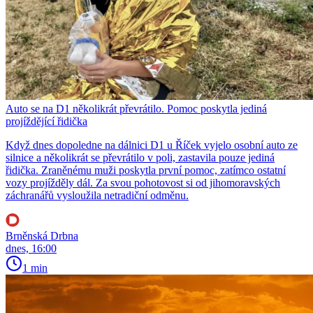
Auto se na D1 několikrát převrátilo. Pomoc poskytla jediná
projíždějící řidička
Když dnes dopoledne na dálnici D1 u Říček vyjelo osobní auto ze
silnice a několikrát se převrátilo v poli, zastavila pouze jediná
řidička. Zraněnému muži poskytla první pomoc, zatímco ostatní
vozy projížděly dál. Za svou pohotovost si od jihomoravských
záchranářů vysloužila netradiční odměnu.
Brněnská Drbna
dnes, 16:00
1 min