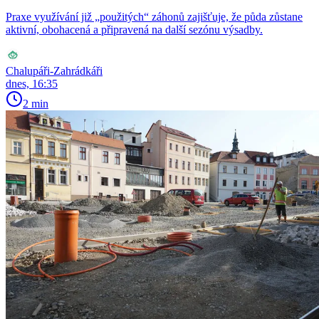
Praxe využívání již „použitých“ záhonů zajišťuje, že půda zůstane
aktivní, obohacená a připravená na další sezónu výsadby.
Chalupáři-Zahrádkáři
dnes, 16:35
2 min