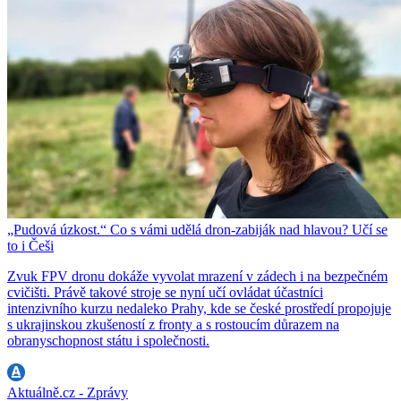
„Pudová úzkost.“ Co s vámi udělá dron-zabiják nad hlavou? Učí se
to i Češi
Zvuk FPV dronu dokáže vyvolat mrazení v zádech i na bezpečném
cvičišti. Právě takové stroje se nyní učí ovládat účastníci
intenzivního kurzu nedaleko Prahy, kde se české prostředí propojuje
s ukrajinskou zkušeností z fronty a s rostoucím důrazem na
obranyschopnost státu i společnosti.
Aktuálně.cz - Zprávy