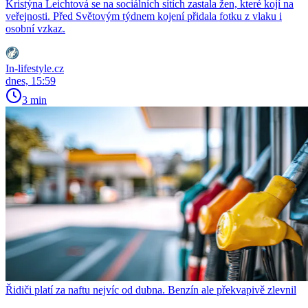
Kristýna Leichtová se na sociálních sítích zastala žen, které kojí na
veřejnosti. Před Světovým týdnem kojení přidala fotku z vlaku i
osobní vzkaz.
In-lifestyle.cz
dnes, 15:59
3 min
Řidiči platí za naftu nejvíc od dubna. Benzín ale překvapivě zlevnil