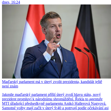
dnes, 16:24
Maďarský parlament má v úterý zvolit prezidenta, kandidát ještě
není znám
Jakmile maďarský parlament příští úterý zvolí hlavu státu, nový
prezident promluví k národnímu shromáždění. Řekla to agentuře
MTI úřadující předsedkyně parlamentu Anikó Hallerová Nagyová.
Samotné volby mají začít v úterý 9:40 a potrvají podle očekávání asi