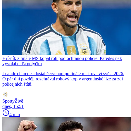
Hříšník z finále MS kopal roh pod ochranou policie. Paredes pak
vyvolal další potyčku
Leandro Paredes dostal červenou po finále mistrovství světa 2026.
O pár dní později rozehrával rohový kop v argentinské lize za zdí
policejních štítů.
SportyŽivě
dnes, 15:51
4 min