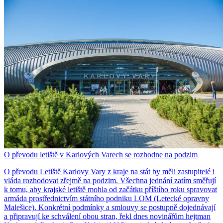
O převodu letiště v Karlových Varech se rozhodne na podzim
O převodu Letiště Karlovy Vary z kraje na stát by měli zastupitelé i
vláda rozhodovat zřejmě na podzim. Všechna jednání zatím směřují
k tomu, aby krajské letiště mohla od začátku příštího roku spravovat
armáda prostřednictvím státního podniku LOM (Letecké opravny
Malešice). Konkrétní podmínky a smlouvy se postupně dojednávají
a připravují ke schválení obou stran, řekl dnes novinářům hejtman