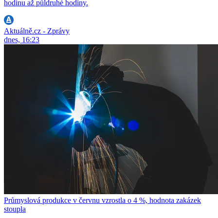
hodinu až půldruhé hodiny.
Aktuálně.cz - Zprávy
dnes, 16:23
Průmyslová produkce v červnu vzrostla o 4 %, hodnota zakázek
stoupla