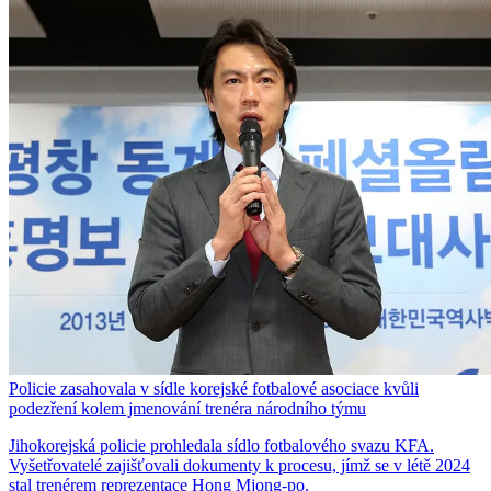
Policie zasahovala v sídle korejské fotbalové asociace kvůli
podezření kolem jmenování trenéra národního týmu
Jihokorejská policie prohledala sídlo fotbalového svazu KFA.
Vyšetřovatelé zajišťovali dokumenty k procesu, jímž se v létě 2024
stal trenérem reprezentace Hong Mjong-po.