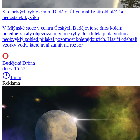
Sto mrtvých ryb v centru Budějc. Úhyn mohl způsobit déšť a
nedostatek kyslíku
V Mlýnské stoce v centru Českých Budějovic se dnes kolem
poledne začaly objevovat uhynulé ryby. Jejich těla plula vodou a
neobvyklý pohled přilákal pozornost kolemjdoucích. Hasiči odebrali
vzorky vody, které nyní zamíří na rozbor.
Budějcká Drbna
dnes, 15:57
1 min
Reklama