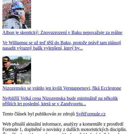
Albon je skeptický: Znovuzrození v Baku nepovažuje za reálne
Ve Williamsu se už teď těší do Baku, protože právě tam plánují
nasadit výrazný balík vylepšení, který by...
Nizozemsko se vrátilo jen kvůli Verstappenovi, říká Ecclestone
Nejbližší Velká cena Nizozemska bude minimálně na několik
příštích let poslední, která se v Zandvoortu...
Tento článek byl publikován ze zdrojů
SvětFormule.cz
Web přináší aktuální informace, analýzy a komentáře z prostředí
Formule 1, doplněné o novinky z dalších motoristických disciplín.