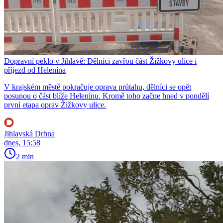
Dopravní peklo v Jihlavě: Dělníci zavřou část Žižkovy ulice i
příjezd od Helenína
V krajském městě pokračuje oprava průtahu, dělníci se opět
posunou o část blíže Helenínu. Kromě toho začne hned v pondělí
první etapa oprav Žižkovy ulice.
Jihlavská Drbna
dnes, 15:58
2 min