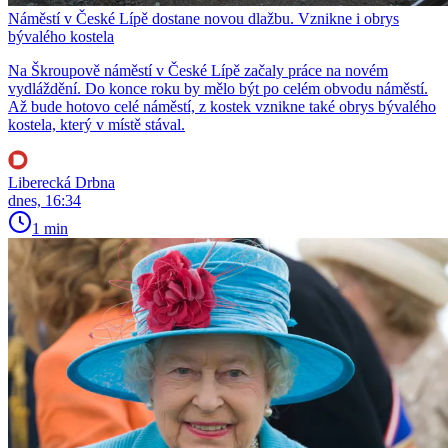
Náměstí v České Lípě dostane novou dlažbu. Vznikne i obrys
bývalého kostela
Na Škroupově náměstí v České Lípě začaly práce na novém
vydláždění. Do konce roku by mělo být po celém obvodu náměstí.
Až bude hotovo celé náměstí, z kostek vznikne také obrys bývalého
kostela, který v místě stával.
Liberecká Drbna
dnes, 16:34
1 min