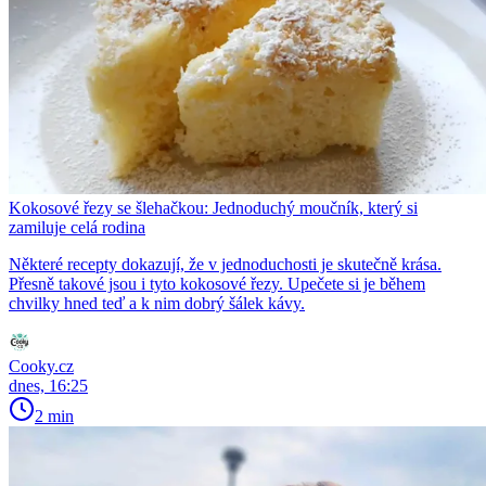
Kokosové řezy se šlehačkou: Jednoduchý moučník, který si
zamiluje celá rodina
Některé recepty dokazují, že v jednoduchosti je skutečně krása.
Přesně takové jsou i tyto kokosové řezy. Upečete si je během
chvilky hned teď a k nim dobrý šálek kávy.
Cooky.cz
dnes, 16:25
2 min