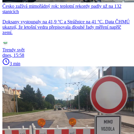
Česko zažívá mimořádný rok: teplotní rekordy padly už na 132
stanicích
Doksany vystoupaly na 41,9 °C a Strážnice na 41 °C. Data ČHMÚ
ukazují, že letošní vedra přepisovala dlouhé řady měření napříč
zemí.
Trendy svět
dnes, 15:58
3 min