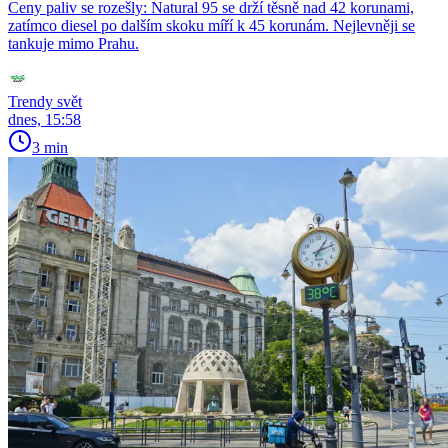
Ceny paliv se rozešly: Natural 95 se drží těsně nad 42 korunami,
zatímco diesel po dalším skoku míří k 45 korunám. Nejlevněji se
tankuje mimo Prahu.
Trendy svět
dnes, 15:58
3 min