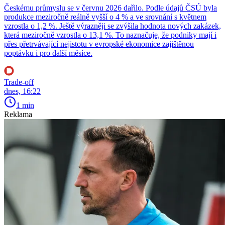
Českému průmyslu se v červnu 2026 dařilo. Podle údajů ČSÚ byla
produkce meziročně reálně vyšší o 4 % a ve srovnání s květnem
vzrostla o 1,2 %. Ještě výrazněji se zvýšila hodnota nových zakázek,
která meziročně vzrostla o 13,1 %. To naznačuje, že podniky mají i
přes přetrvávající nejistotu v evropské ekonomice zajištěnou
poptávku i pro další měsíce.
Trade-off
dnes, 16:22
1 min
Reklama