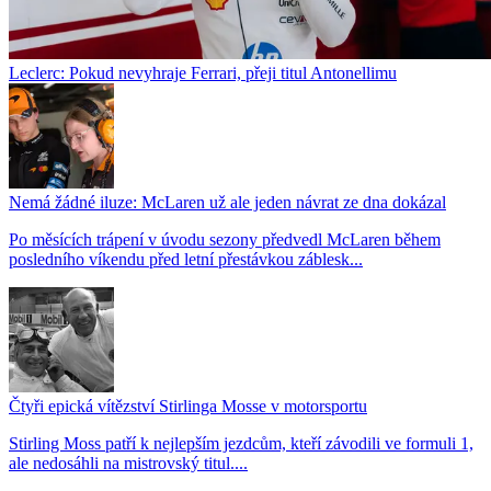
Leclerc: Pokud nevyhraje Ferrari, přeji titul Antonellimu
Nemá žádné iluze: McLaren už ale jeden návrat ze dna dokázal
Po měsících trápení v úvodu sezony předvedl McLaren během
posledního víkendu před letní přestávkou záblesk...
Čtyři epická vítězství Stirlinga Mosse v motorsportu
Stirling Moss patří k nejlepším jezdcům, kteří závodili ve formuli 1,
ale nedosáhli na mistrovský titul....