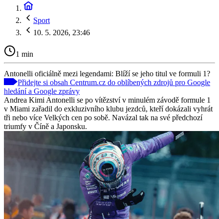
Sport
10. 5. 2026, 23:46
1 min
Antonelli oficiálně mezi legendami: Blíží se jeho titul ve formuli 1?
Přidejte si obsah Centrum.cz do oblíbených zdrojů pro Google
hledání a Google zprávy
Andrea Kimi Antonelli se po vítězství v minulém závodě formule 1
v Miami zařadil do exkluzivního klubu jezdců, kteří dokázali vyhrát
tři nebo více Velkých cen po sobě. Navázal tak na své předchozí
triumfy v Číně a Japonsku.