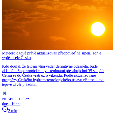
Meteorologové právě aktualizovali předpověď na srpen. Tohle
vyděsí celé Česko
Kdo doufal, že letošní vlna veder definitivně odezněla, bude
zklamán. Supertropické dny s teplotami přesahujícími 35 stupňů
Celsia se do Česka vrátí už o víkendu. Podle aktualizované
prognózy Českého hydrometeorologického ústavu přinese úlevu
teprve závěr prázdnin.
NESPECHEJ.cz
dnes, 16:00
2 min