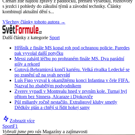
Čtenáři zde najdou zprávy z paddocku, přehled výsledků, rozhovory
s jezdci i pohledy do zákulisí týmů a závodní techniky. Články
kombinují aktuální dění s...
Všechny články tohoto autora →
Další články z kategorie
Sport
Hříšník z finále MS kopal roh pod ochranou policie. Paredes
pak vyvolal další potyčku
Messi zahájil léčbu po prohraném finále MS. Dva parádní
góly a rekord
Gutová-Behramiová končí kariéru. Velká rivalka Ledecké se
po zranění už na svah nevrátí
Luís Figo vyzval k okamžitému konci Infantina v čele FIFA.
Nazval ho zbabělým podvodníkem
Zverev vypadl v Montrealu hned v prvním kole. Turnaj byl
přitom bez Sinnera, Alcaraze i Djokoviče
Půl miliardy ročně nestačilo. Extraligové kluby smetly
Dědkův plán a chtějí si řídit hokej samy
Zobrazit více
Sport
F1
Vybrali jsme pro vás
Magazíny a zajímavosti