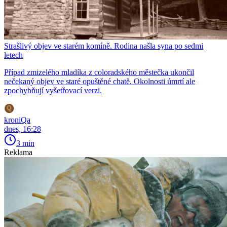
Strašlivý objev ve starém komíně. Rodina našla syna po sedmi
letech
Případ zmizelého mladíka z coloradského městečka ukončil
nečekaný objev ve staré opuštěné chatě. Okolnosti úmrtí ale
zpochybňují vyšetřovací verzi.
kroniQa
dnes, 16:28
3 min
Reklama