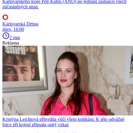
Karlovarského kraje Petr Kubis (ANO) po jednání zástupců všech
zúčastněných stran.
Karlovarská Drbna
dnes, 16:00
2 min
Reklama
Kristýna Leichtová přitvrdila vůči všem kritikům: K této odvážné
fotce při kojení připsala ostrý vzkaz