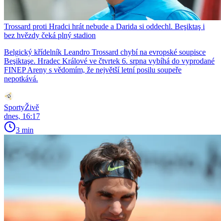
Trossard proti Hradci hrát nebude a Darida si oddechl. Beşiktaş i
bez hvězdy čeká plný stadion
Belgický křídelník Leandro Trossard chybí na evropské soupisce
Beşiktaşe. Hradec Králové ve čtvrtek 6. srpna vybíhá do vyprodané
FINEP Areny s vědomím, že největší letní posilu soupeře
nepotkává.
SportyŽivě
dnes, 16:17
3 min