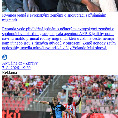
Rwanda jedná s evropskými zeměmi o spolupráci s přijímáním
migrantů
Rwanda vede předběžná jednání s některými evropskými zeměmi o
spolupráci v oblasti migrace, napsala agentura AFP. Kigali by podle
návrhu mohlo přijímat rodiny migrantů, kteří uvízli na cestě, nemají
kam jít nebo jsou z různých důvodů v ohrožení. Země dohody zatím
nedosáhly, uvedla mluvčí rwandské vlády Yolande Makoloová.
Aktuálně.cz - Zprávy
7. 8. 2026, 19:30
Reklama