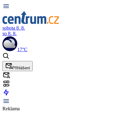
sobota 8. 8.
so 8. 8.
17°C
Přihlášení
Reklama