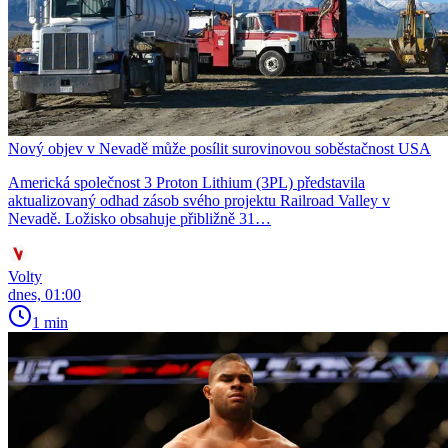
Nový objev v Nevadě může posílit surovinovou soběstačnost USA
Americká společnost 3 Proton Lithium (3PL) představila
aktualizovaný odhad zásob svého projektu Railroad Valley v
Nevadě. Ložisko obsahuje přibližně 31…
Volty
dnes, 01:00
1 min