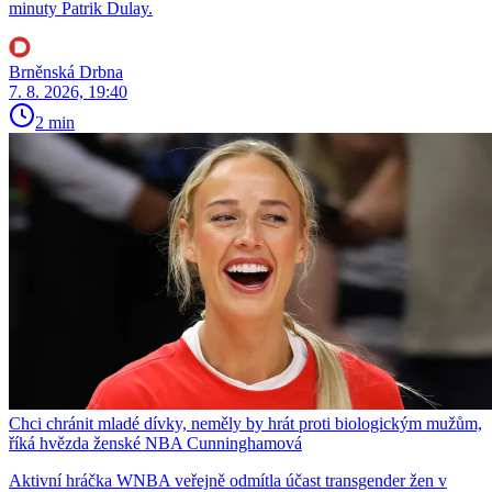
minuty Patrik Dulay.
Brněnská Drbna
7. 8. 2026, 19:40
2 min
Chci chránit mladé dívky, neměly by hrát proti biologickým mužům,
říká hvězda ženské NBA Cunninghamová
Aktivní hráčka WNBA veřejně odmítla účast transgender žen v