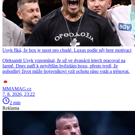
Usyk říká, že box je sport pro chudé. Luxus podle něj bere motivaci
Oleksandr Usyk vzpomínal, že už ve dvanácti letech pracoval na
farmě. Dnes patří k největším hvězdám boxu, přesto tvrdí, že
pohodlný život může bojovníkovi vzít ochotu ráno vstát a trénovat.
MMAMAG.cz
7. 8. 2026, 23:22
2 min
Reklama