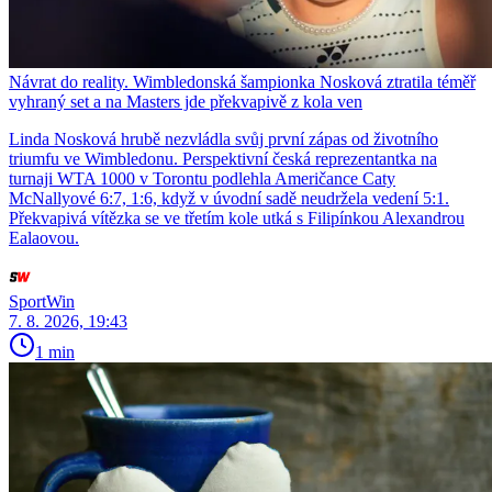
Návrat do reality. Wimbledonská šampionka Nosková ztratila téměř
vyhraný set a na Masters jde překvapivě z kola ven
Linda Nosková hrubě nezvládla svůj první zápas od životního
triumfu ve Wimbledonu. Perspektivní česká reprezentantka na
turnaji WTA 1000 v Torontu podlehla Američance Caty
McNallyové 6:7, 1:6, když v úvodní sadě neudržela vedení 5:1.
Překvapivá vítězka se ve třetím kole utká s Filipínkou Alexandrou
Ealaovou.
SportWin
7. 8. 2026, 19:43
1 min