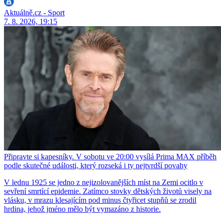
Aktuálně.cz - Sport
7. 8. 2026, 19:15
Připravte si kapesníky. V sobotu ve 20:00 vysílá Prima MAX příběh
podle skutečné události, který rozseká i ty nejtvrdší povahy
V lednu 1925 se jedno z nejizolovanějších míst na Zemi ocitlo v
sevření smrtící epidemie. Zatímco stovky dětských životů visely na
vlásku, v mrazu klesajícím pod minus čtyřicet stupňů se zrodil
hrdina, jehož jméno mělo být vymazáno z historie.