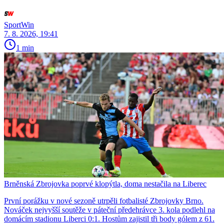
SportWin
7. 8. 2026, 19:41
1 min
Brněnská Zbrojovka poprvé klopýtla, doma nestačila na Liberec
První porážku v nové sezoně utrpěli fotbalisté Zbrojovky Brno.
Nováček nejvyšší soutěže v páteční předehrávce 3. kola podlehl na
domácím stadionu Liberci 0:1. Hostům zajistil tři body gólem z 61.