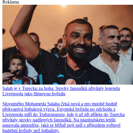
Reklama
Salah je v Turecku za boha. Stovky fanoušků přivítaly legendu
Liverpoolu jako filmovou hvězdu
Slovutného Mohameda Salaha čeká nová a pro mnohé hodně
překvapivá fotbalová výzva. Egyptská hvězda po odchodu z
Liverpoolu míří do Trabzonsporu, kde ji už při příletu do Turecka
přivítaly stovky nadšených fanoušků. Na istanbulském letišti
panovala atmosféra, jaká se běžně pojí spíš s příjezdem světové
hudební hvězdy než fotbalisty.