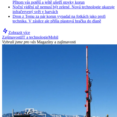
Přitom vás potěší a ještě ušetří stovky korun
Noční vidění už nemusí být zelené. Nová technologie ukazuje
infračervený svět v barvách
Dron z Temu za pár korun vypadal na fotkách jako profi
technika. V zásilce ale přišla plastová hračka do dlaně
Zobrazit více
Zajímavosti
IT a technologie
Mobil
Vybrali jsme pro vás
Magazíny a zajímavosti