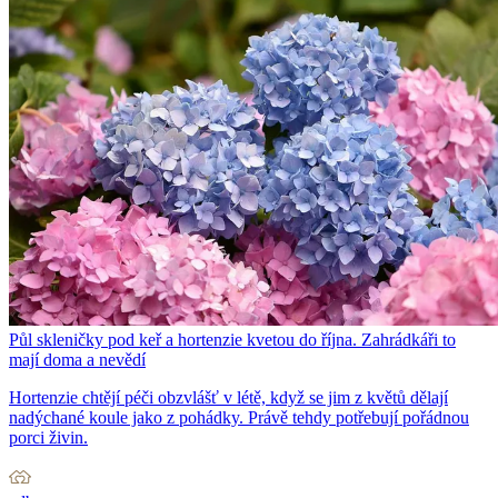
Půl skleničky pod keř a hortenzie kvetou do října. Zahrádkáři to
mají doma a nevědí
Hortenzie chtějí péči obzvlášť v létě, když se jim z květů dělají
nadýchané koule jako z pohádky. Právě tehdy potřebují pořádnou
porci živin.