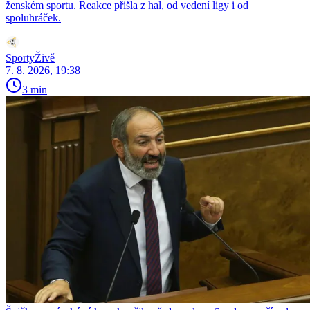
ženském sportu. Reakce přišla z hal, od vedení ligy i od
spoluhráček.
SportyŽivě
7. 8. 2026, 19:38
3 min