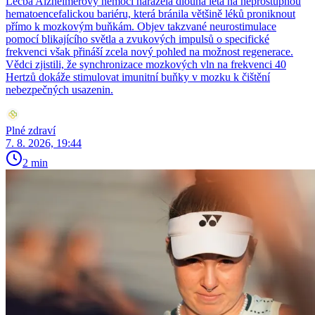
Léčba Alzheimerovy nemoci narážela dlouhá léta na neprostupnou
hematoencefalickou bariéru, která bránila většině léků proniknout
přímo k mozkovým buňkám. Objev takzvané neurostimulace
pomocí blikajícího světla a zvukových impulsů o specifické
frekvenci však přináší zcela nový pohled na možnost regenerace.
Vědci zjistili, že synchronizace mozkových vln na frekvenci 40
Hertzů dokáže stimulovat imunitní buňky v mozku k čištění
nebezpečných usazenin.
Plné zdraví
7. 8. 2026, 19:44
2 min