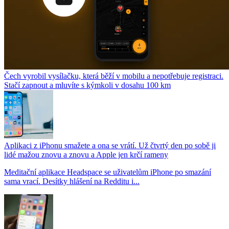
Čech vyrobil vysílačku, která běží v mobilu a nepotřebuje registraci.
Stačí zapnout a mluvíte s kýmkoli v dosahu 100 km
Aplikaci z iPhonu smažete a ona se vrátí. Už čtvrtý den po sobě ji
lidé mažou znovu a znovu a Apple jen krčí rameny
Meditační aplikace Headspace se uživatelům iPhone po smazání
sama vrací. Desítky hlášení na Redditu i...