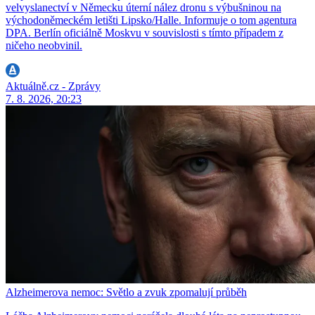
velvyslanectví v Německu úterní nález dronu s výbušninou na
východoněmeckém letišti Lipsko/Halle. Informuje o tom agentura
DPA. Berlín oficiálně Moskvu v souvislosti s tímto případem z
ničeho neobvinil.
Aktuálně.cz - Zprávy
7. 8. 2026, 20:23
Alzheimerova nemoc: Světlo a zvuk zpomalují průběh