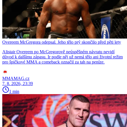
Overeem McGregora odepsal. Jeho tělo prý skončilo před pěti lety
Alistair Overeem po McGregorově neúspěšném návratu nevidí
důvod k dalšímu zápasu. Ir podle něj už nemá tělo ani životní režim
pro špičkové MMA a comeback označil za tah na peníze.
MMAMAG.cz
7. 8. 2026, 23:39
1 min