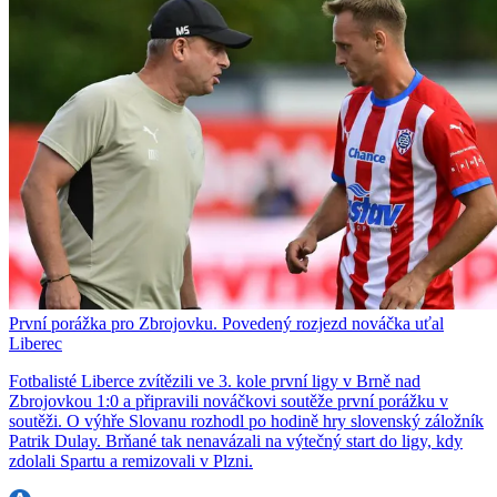
První porážka pro Zbrojovku. Povedený rozjezd nováčka uťal
Liberec
Fotbalisté Liberce zvítězili ve 3. kole první ligy v Brně nad
Zbrojovkou 1:0 a připravili nováčkovi soutěže první porážku v
soutěži. O výhře Slovanu rozhodl po hodině hry slovenský záložník
Patrik Dulay. Brňané tak nenavázali na výtečný start do ligy, kdy
zdolali Spartu a remizovali v Plzni.