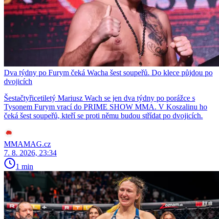
Dva týdny po Furym čeká Wacha šest soupeřů. Do klece půjdou po
dvojicích
Šestačtyřicetiletý Mariusz Wach se jen dva týdny po porážce s
Tysonem Furym vrací do PRIME SHOW MMA. V Koszalinu ho
čeká šest soupeřů, kteří se proti němu budou střídat po dvojicích.
MMAMAG.cz
7. 8. 2026, 23:34
1 min