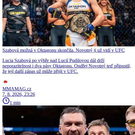
Szabová možná v Oktagonu skončila. Novotný ji už vidí v UFC
Lucia Szabová po výhře nad Lucií Pudilovou dál drží
neporazitelnost i dva pásy Oktagonu. Ondřej Novotný teď připustil,
že její další zápas už může přijít v UFC.
MMAMAG.cz
7. 8. 2026, 23:26
1 min