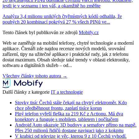
20 nejčastějších PINů odemkne čtvrtinu všech telefonů. Koukněte,
jestli je v seznamu i ten váš, a okamžitě ho změňte
Analýza 3,4 milionu uniklých čtyřmístných kódů odhalila, že
pouhých 20 kombinací pokrývá 27 % všech PINů ve...
Tento článek byl publikován ze zdrojů
Mobify.cz
Web se zaměřuje na mobilní telefony, chytré technologie a moderní
aplikace. Čtenáři zde najdou recenze nových modelů, srovnání
zařízení, tipy na užitečné aplikace i praktické rady, jak z telefonu
dostat maximum. Obsah sleduje také trendy v oblasti elektroniky,
softwaru a digitálních služeb – od...
Všechny články tohoto autora →
Další články z kategorie
IT a technologie
Stovky tisíc Čechů stále čekají na chytrý elektroměr. Kdo
chce předběhnout frontu, zaplatí tisíce korun
Plný telefon vyřeší fleška za 219 Kč z Actionu. Má dva
konektory a funguje s mobilem, tabletem i počítačem
Android Auto ukazuje 3D budovy a semafory přímo na mapě.
Přes 250 milionů řidičů dostane navigaci jako z kokpitu
V krabici od televize je věc, kterou 9 z 10 Čechů vyhodí.