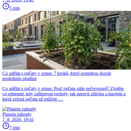
5 min
Co udělat s rajčaty v srpnu: 7 kroků, které pomohou dozrát
posledním plodům
Co udělat s rajčaty v srpnu: Proč rajčata stále nečervenají? Zjistěte,
co odstranit, kdy zaštipovat vrcholy, jak upravit zálivku a hnojení a
která zelená rajčata už můžete …
Planeta zahrady
7. 8. 2026, 19:41
7 min