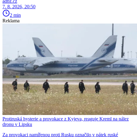
adbz.cz
7. 8. 2026, 20:50
2 min
Reklama
Protiruská hysterie a provokace z Kyjeva, reaguje Kreml na nález
dronu v Lipsku
Za provokaci namířenou proti Rusku označilo v pátek ruské