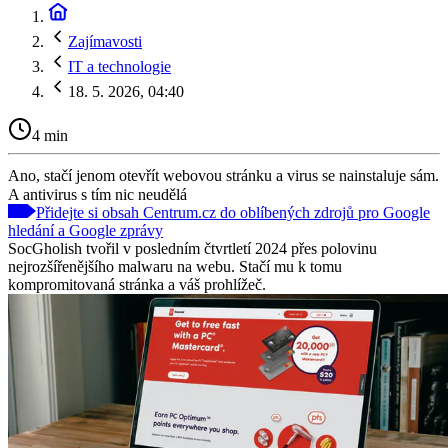
Zajímavosti
IT a technologie
18. 5. 2026, 04:40
4 min
Ano, stačí jenom otevřít webovou stránku a virus se nainstaluje sám.
A antivirus s tím nic neudělá
Přidejte si obsah Centrum.cz do oblíbených zdrojů pro Google
hledání a Google zprávy
SocGholish tvořil v posledním čtvrtletí 2024 přes polovinu
nejrozšířenějšího malwaru na webu. Stačí mu k tomu
kompromitovaná stránka a váš prohlížeč.