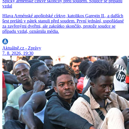
Špičky arménské církve skončily před soudem. Soudce se případu
vzdal
Hlava Arménské apoštolské církve, katolikos Garegin II., a dalších
šest prelátů v pátek stanuli před soudem. První jednání, uspořádané
za zavřenými dveřmi, ale zakrátko skončilo, protože soudce se
případu vzdal, oznámila média.
Aktuálně.cz - Zprávy
7. 8. 2026, 19:30