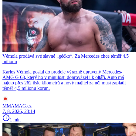
Vémola prodává své slavné „géčko“. Za Mercedes chce téměř 4,5
milionu
Karlos Vémola poslal do prodeje výrazně upravený Mercedes-
AMG G 63, který ho v minulosti doprovázel i k oltáři. Auto má
najeto přes 262 tisíc kilometrů a nový majitel za něj musí zaplatit
téměř 4,5 milionu korun.
MMAMAG.cz
7. 8. 2026, 23:14
1 min