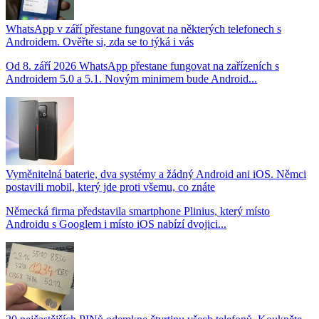
WhatsApp v září přestane fungovat na některých telefonech s
Androidem. Ověřte si, zda se to týká i vás
Od 8. září 2026 WhatsApp přestane fungovat na zařízeních s
Androidem 5.0 a 5.1. Novým minimem bude Android...
Vyměnitelná baterie, dva systémy a žádný Android ani iOS. Němci
postavili mobil, který jde proti všemu, co znáte
Německá firma představila smartphone Plinius, který místo
Androidu s Googlem i místo iOS nabízí dvojici...