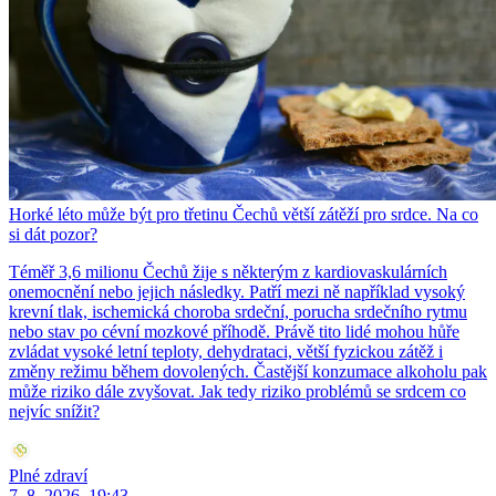
Horké léto může být pro třetinu Čechů větší zátěží pro srdce. Na co
si dát pozor?
Téměř 3,6 milionu Čechů žije s některým z kardiovaskulárních
onemocnění nebo jejich následky. Patří mezi ně například vysoký
krevní tlak, ischemická choroba srdeční, porucha srdečního rytmu
nebo stav po cévní mozkové příhodě. Právě tito lidé mohou hůře
zvládat vysoké letní teploty, dehydrataci, větší fyzickou zátěž i
změny režimu během dovolených. Častější konzumace alkoholu pak
může riziko dále zvyšovat. Jak tedy riziko problémů se srdcem co
nejvíc snížit?
Plné zdraví
7. 8. 2026, 19:43