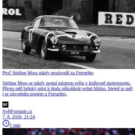
Proč Stirling Moss nikdy nezávodil za Ferrariho
Stirling Moss se nikdy nestal mistrem světa v královně motorsportu.
Přesto měl britský pilot k titulu několikrát velmi blízko. Stejně to měl
i se závodním postem u Ferrariho.
SvětFormule.cz
7. 8. 2026, 21:24
1 min