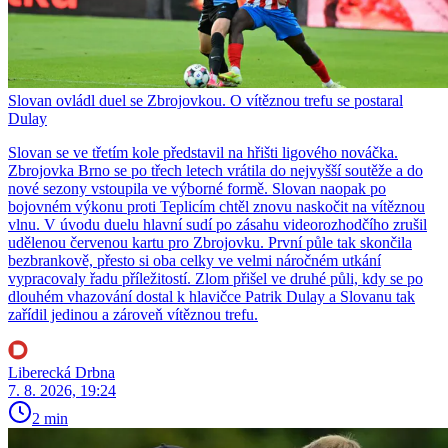
Slovan ovládl duel se Zbrojovkou. O vítěznou trefu se postaral
Dulay
Slovan se ve třetím kole představil na hřišti ligového nováčka.
Zbrojovka Brno se po třech letech vrátila do nejvyšší soutěže a do
nové sezony vstoupila ve výborné formě. Slovan naopak po
bojovném výkonu proti Teplicím chtěl znovu naskočit na vítěznou
vlnu. V úvodu duelu hlavní sudí po zásahu videorozhodčího zrušil
udělenou červenou kartu pro Zbrojovku. První půle tak skončila
bezbrankově, přesto si oba celky ve velmi náročném utkání
vypracovaly řadu příležitostí. Zlom přišel ve druhé půli, kdy se po
dlouhém vhazování dostal k hlavičce Patrik Dulay a Slovanu tak
zařídil jedinou a zároveň vítěznou trefu.
Liberecká Drbna
7. 8. 2026, 19:24
2 min