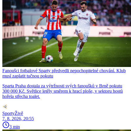
Fanoušci fotbalové Sparty předvedli nepochopitelné chování. Klub
musí zaplatit tučnou pokutu
Sparta Praha dostala za výtržnosti svých fanoušků v Brně pokutu
300 000 Kč. Světlice letěly směrem k hrací ploše, v sektoru hostů
hořela střecha toalet.
SportyŽivě
7. 8. 2026, 20:55
3 min