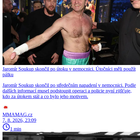
Jaromír Soukup skončil po útoku v nemocnici. Útočníci měli použít
pálku
Jaromír Soukup skončil po středečním napadení v nemocnici. Podle
dalších informací musel podstoupit operaci a policie nyní zjišťuje,
kdo za útokem stál a co bylo jeho motivem.
MMAMAG.cz
7. 8. 2026, 23:09
1 min