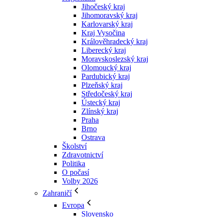
Jihočeský kraj
Jihomoravský kraj
Karlovarský kraj
Kraj Vysočina
Králověhradecký kraj
Liberecký kraj
Moravskoslezský kraj
Olomoucký kraj
Pardubický kraj
Plzeňský kraj
Středočeský kraj
Ústecký kraj
Zlínský kraj
Praha
Brno
Ostrava
Školství
Zdravotnictví
Politika
O počasí
Volby 2026
Zahraničí
Evropa
Slovensko