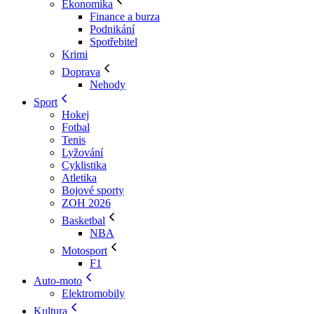
Ekonomika
Finance a burza
Podnikání
Spotřebitel
Krimi
Doprava
Nehody
Sport
Hokej
Fotbal
Tenis
Lyžování
Cyklistika
Atletika
Bojové sporty
ZOH 2026
Basketbal
NBA
Motosport
F1
Auto-moto
Elektromobily
Kultura