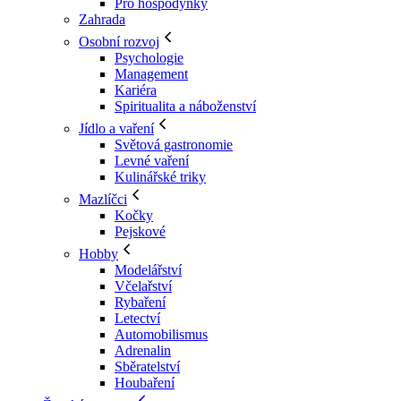
Pro hospodyňky
Zahrada
Osobní rozvoj
Psychologie
Management
Kariéra
Spiritualita a náboženství
Jídlo a vaření
Světová gastronomie
Levné vaření
Kulinářské triky
Mazlíčci
Kočky
Pejskové
Hobby
Modelářství
Včelařství
Rybaření
Letectví
Automobilismus
Adrenalin
Sběratelství
Houbaření