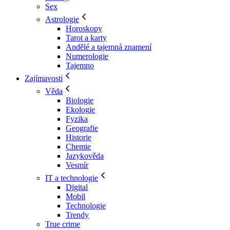
Sex
Astrologie
Horoskopy
Tarot a karty
Andělé a tajemná znamení
Numerologie
Tajemno
Zajímavosti
Věda
Biologie
Ekologie
Fyzika
Geografie
Historie
Chemie
Jazykověda
Vesmír
IT a technologie
Digital
Mobil
Technologie
Trendy
True crime