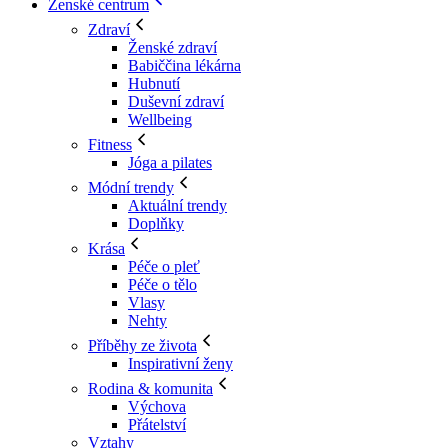
Ženské centrum
Zdraví
Ženské zdraví
Babiččina lékárna
Hubnutí
Duševní zdraví
Wellbeing
Fitness
Jóga a pilates
Módní trendy
Aktuální trendy
Doplňky
Krása
Péče o pleť
Péče o tělo
Vlasy
Nehty
Příběhy ze života
Inspirativní ženy
Rodina & komunita
Výchova
Přátelství
Vztahy