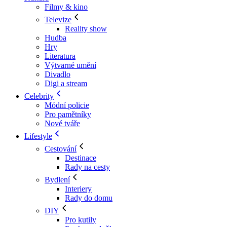
Filmy & kino
Televize
Reality show
Hudba
Hry
Literatura
Výtvarné umění
Divadlo
Digi a stream
Celebrity
Módní policie
Pro pamětníky
Nové tváře
Lifestyle
Cestování
Destinace
Rady na cesty
Bydlení
Interiery
Rady do domu
DIY
Pro kutily