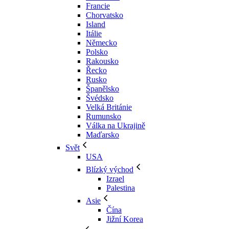
Francie
Chorvatsko
Island
Itálie
Německo
Polsko
Rakousko
Řecko
Rusko
Španělsko
Švédsko
Velká Británie
Rumunsko
Válka na Ukrajině
Maďarsko
Svět
USA
Blízký východ
Izrael
Palestina
Asie
Čína
Jižní Korea