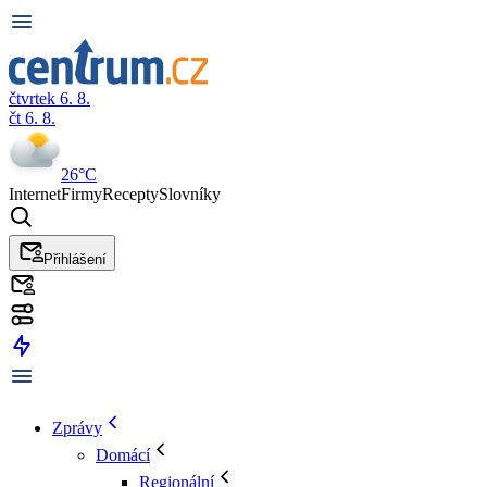
čtvrtek 6. 8.
čt 6. 8.
26°C
Internet
Firmy
Recepty
Slovníky
Přihlášení
Zprávy
Domácí
Regionální