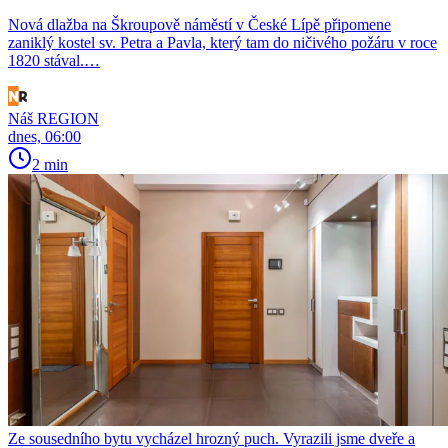
Nová dlažba na Škroupově náměstí v České Lípě připomene
zaniklý kostel sv. Petra a Pavla, který tam do ničivého požáru v roce
1820 stával.…
Náš REGION
dnes, 06:00
2 min
Ze sousedního bytu vycházel hrozný puch. Vyrazili jsme dveře a