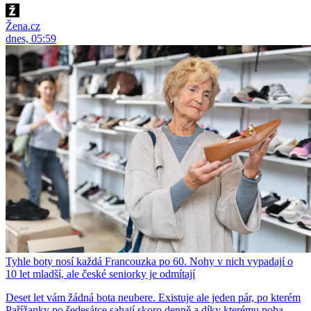
Žena.cz
dnes, 05:59
Tyhle boty nosí každá Francouzka po 60. Nohy v nich vypadají o
10 let mladší, ale české seniorky je odmítají
Deset let vám žádná bota neubere. Existuje ale jeden pár, po kterém
Pařížanky po šedesátce sahají skoro denně a díky kterému noha