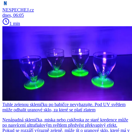
NESPECHEJ.cz
dnes, 06:05
1 min
Tuhle zelenou skleničku po babičce nevyhazujte. Pod UV světlem
může odhalit uranové sklo, za které se platí zlatem
Nenápadná sklenička, miska nebo cukřenka ze staré kredence může
po nasvícení ultrafialovým světlem předvést překvapivý efekt.
Pokud se rozzáří výrazně zeleně, může jít o uranové sklo, které má v