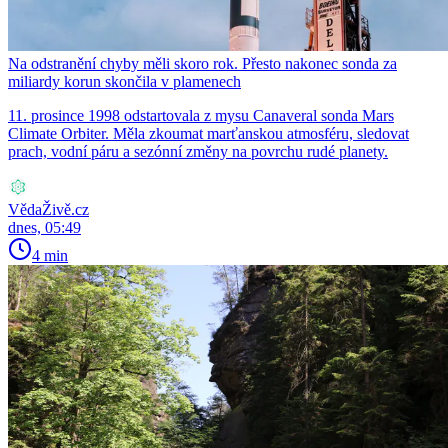
Na odstranění chyby měli skoro rok. Přesto nakonec sonda za
miliardy korun skončila v plamenech
11. prosince 1998 odstartovala z mysu Canaveral sonda Mars
Climate Orbiter. Měla zkoumat marťanskou atmosféru, sledovat
prach, vodní páru a sezónní změny na povrchu rudé planety.
VědaŽivě.cz
dnes, 05:49
4 min