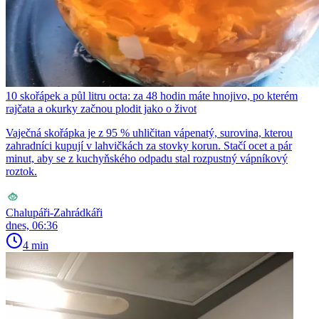
10 skořápek a půl litru octa: za 48 hodin máte hnojivo, po kterém
rajčata a okurky začnou plodit jako o život
Vaječná skořápka je z 95 % uhličitan vápenatý, surovina, kterou
zahradníci kupují v lahvičkách za stovky korun. Stačí ocet a pár
minut, aby se z kuchyňského odpadu stal rozpustný vápníkový
roztok.
Chalupáři-Zahrádkáři
dnes, 06:36
4 min