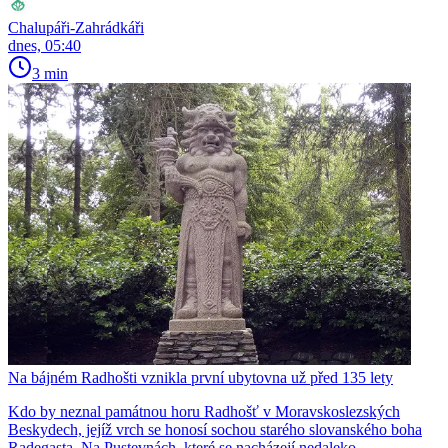
Chalupáři-Zahrádkáři
dnes, 05:40
3 min
Na bájném Radhošti vznikla první ubytovna už před 135 lety
Kdo by neznal památnou horu Radhošť v Moravskoslezských
Beskydech, jejíž vrch se honosí sochou starého slovanského boha
Radegasta. Na Pustevnách, které se nacházejí nedaleko…