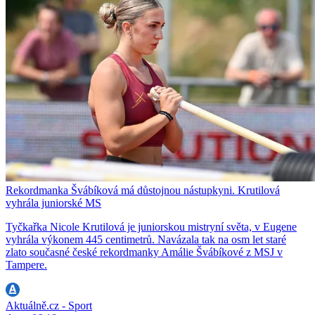
Rekordmanka Švábíková má důstojnou nástupkyni. Krutilová
vyhrála juniorské MS
Tyčkařka Nicole Krutilová je juniorskou mistryní světa, v Eugene
vyhrála výkonem 445 centimetrů. Navázala tak na osm let staré
zlato současné české rekordmanky Amálie Švábíkové z MSJ v
Tampere.
Aktuálně.cz - Sport