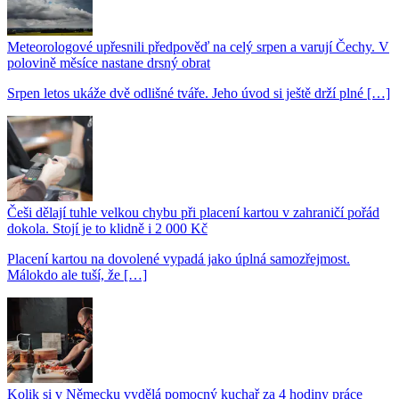
Meteorologové upřesnili předpověď na celý srpen a varují Čechy. V
polovině měsíce nastane drsný obrat
Srpen letos ukáže dvě odlišné tváře. Jeho úvod si ještě drží plné […]
Češi dělají tuhle velkou chybu při placení kartou v zahraničí pořád
dokola. Stojí je to klidně i 2 000 Kč
Placení kartou na dovolené vypadá jako úplná samozřejmost.
Málokdo ale tuší, že […]
Kolik si v Německu vydělá pomocný kuchař za 4 hodiny práce