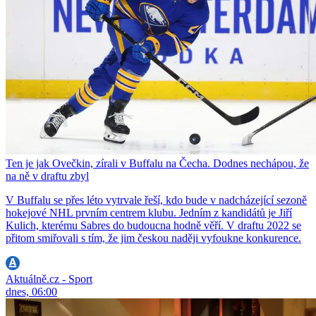
Ten je jak Ovečkin, zírali v Buffalu na Čecha. Dodnes nechápou, že
na ně v draftu zbyl
V Buffalu se přes léto vytrvale řeší, kdo bude v nadcházející sezoně
hokejové NHL prvním centrem klubu. Jedním z kandidátů je Jiří
Kulich, kterému Sabres do budoucna hodně věří. V draftu 2022 se
přitom smiřovali s tím, že jim českou naději vyfoukne konkurence.
Aktuálně.cz - Sport
dnes, 06:00