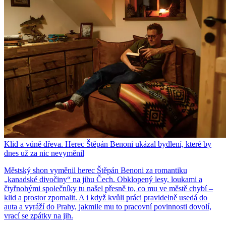
Klid a vůně dřeva. Herec Štěpán Benoni ukázal bydlení, které by
dnes už za nic nevyměnil
Městský shon vyměnil herec Štěpán Benoni za romantiku
„kanadské divočiny“ na jihu Čech. Obklopený lesy, loukami a
čtyřnohými společníky tu našel přesně to, co mu ve městě chybí –
klid a prostor zpomalit. A i když kvůli práci pravidelně usedá do
auta a vyráží do Prahy, jakmile mu to pracovní povinnosti dovolí,
vrací se zpátky na jih.