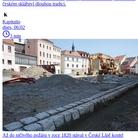
českém sklářství dlouhou tradici.
Kapitalio
dnes, 06:02
3 min
Až do ničivého požáru v roce 1820 stával v České Lípě kostel