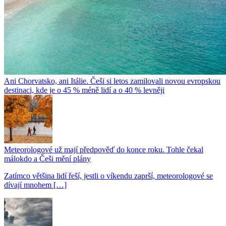
Ani Chorvatsko, ani Itálie. Češi si letos zamilovali novou evropskou
destinaci, kde je o 45 % méně lidí a o 40 % levněji
Meteorologové už mají předpověď do konce roku. Tohle čekal
málokdo a Češi mění plány
Zatímco většina lidí řeší, jestli o víkendu zaprší, meteorologové se
dívají mnohem […]