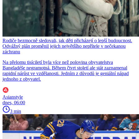
Rodiče bezmocně sledovali, jak děti přicházejí o lepší budoucnost.
Odvážný plán proměnil jejich největšího nepřítele v nečekanou
záchranu
Na přelomu tisíciletí byla více než polovina obyvatelstva
Bangladéše negramotná. Během čtvrt století ale stát zaznamenal
rapidní nárůst ve vzdělanosti. Jedním z důvodů je geniální nápad
jednoho z obyvatel.
Asianstyle
dnes, 06:00
3 min