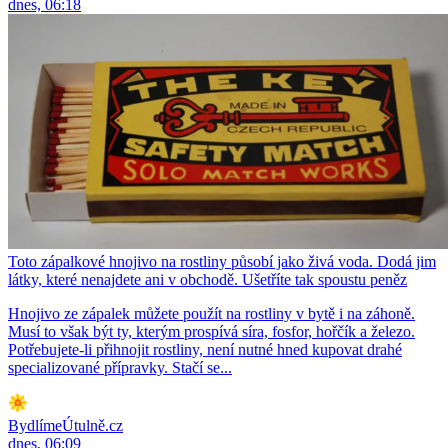
dnes, 06:18
Toto zápalkové hnojivo na rostliny působí jako živá voda. Dodá jim
látky, které nenajdete ani v obchodě. Ušetříte tak spoustu peněz
Hnojivo ze zápalek můžete použít na rostliny v bytě i na záhoně.
Musí to však být ty, kterým prospívá síra, fosfor, hořčík a železo.
Potřebujete-li přihnojit rostliny, není nutné hned kupovat drahé
specializované přípravky. Stačí se...
BydlímeÚtulně.cz
dnes, 06:09