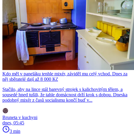
Kdo měl v paneláku tenhle mixér, záviděl mu celý vchod. Dnes za
něj sběratelé dají až 8 000 Kč
Stačilo, aby na lince stál barevný strojek s kalichovitým tělem, a
sousedé hned tušili, že tahle domácnost drží krok s dobou. Dneska
podobný mixér z časů socialismu končí buď v...
Bruneta v kuchyni
dnes, 05:45
3 min