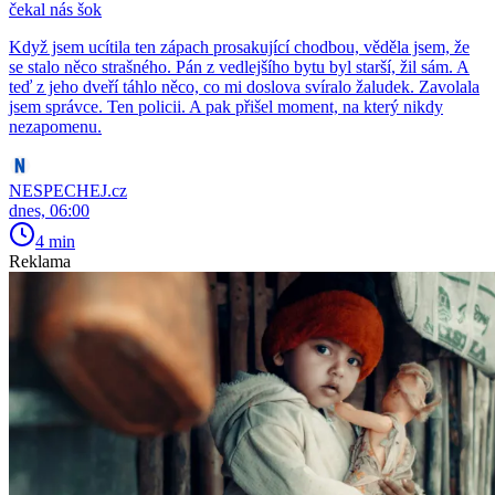
čekal nás šok
Když jsem ucítila ten zápach prosakující chodbou, věděla jsem, že
se stalo něco strašného. Pán z vedlejšího bytu byl starší, žil sám. A
teď z jeho dveří táhlo něco, co mi doslova svíralo žaludek. Zavolala
jsem správce. Ten policii. A pak přišel moment, na který nikdy
nezapomenu.
NESPECHEJ.cz
dnes, 06:00
4 min
Reklama