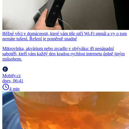
Běžné věci v domácnosti, které vám tiše ničí Wi-Fi signál a vy o tom
nemáte tušení. Řešení je poměrně snadné
Mikrovlnka, akvárium nebo zrcadlo v obýváku: tři nenápadní
sabotéři, kteří vám každý den kradou rychlost internetu úplně jiným
způsobem.
Mobify.cz
dnes, 06:41
4 min