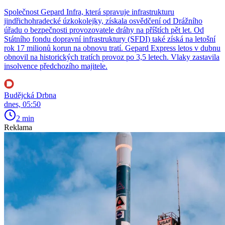
Společnost Gepard Infra, která spravuje infrastrukturu
jindřichohradecké úzkokolejky, získala osvědčení od Drážního
úřadu o bezpečnosti provozovatele dráhy na příštích pět let. Od
Státního fondu dopravní infrastruktury (SFDI) také získá na letošní
rok 17 milionů korun na obnovu tratí. Gepard Express letos v dubnu
obnovil na historických tratích provoz po 3,5 letech. Vlaky zastavila
insolvence předchozího majitele.
Budějcká Drbna
dnes, 05:50
2 min
Reklama