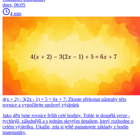
dnes, 06:05
4 min
4(x + 2) - 3(2x - 1) + 5 = 6x + 7: Zkuste překonat nástrahy této
rovnice a vypočítejte správný výsledek
Jako děti jsme rovnice řešili celé hodiny. Tohle je dospělá verze -
rychlejší, záludnější a s jedním skrytým detailem, který rozhodne o
celém výsledku. Ukažte, zda si ještě pamatujete základy z hodin
matematiky.