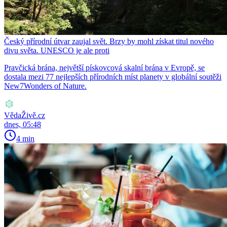
Český přírodní útvar zaujal svět. Brzy by mohl získat titul nového
divu světa. UNESCO je ale proti
Pravčická brána, největší pískovcová skalní brána v Evropě, se
dostala mezi 77 nejlepších přírodních míst planety v globální soutěži
New7Wonders of Nature.
VědaŽivě.cz
dnes, 05:48
4 min