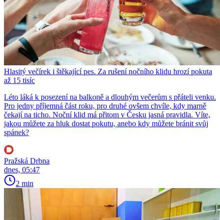
Hlasitý večírek i štěkající pes. Za rušení nočního klidu hrozí pokuta
až 15 tisíc
Léto láká k posezení na balkoně a dlouhým večerům s přáteli venku.
Pro jedny příjemná část roku, pro druhé ovšem chvíle, kdy marně
čekají na ticho. Noční klid má přitom v Česku jasná pravidla. Víte,
jakou můžete za hluk dostat pokutu, anebo kdy můžete bránit svůj
spánek?
Pražská Drbna
dnes, 05:47
2 min