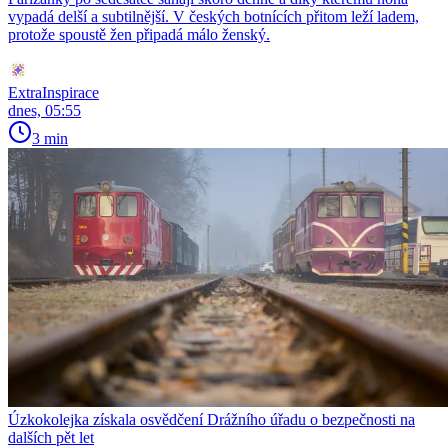
vypadá delší a subtilnější. V českých botnících přitom leží ladem,
protože spoustě žen připadá málo ženský.
ExtraInspirace
dnes, 05:55
3 min
Úzkokolejka získala osvědčení Drážního úřadu o bezpečnosti na
dalších pět let