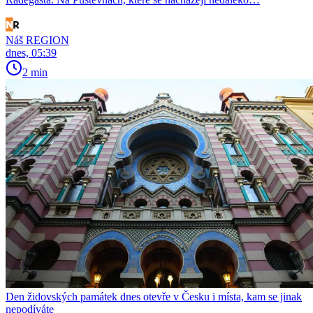
Náš REGION
dnes, 05:39
2 min
Den židovských památek dnes otevře v Česku i místa, kam se jinak
nepodíváte