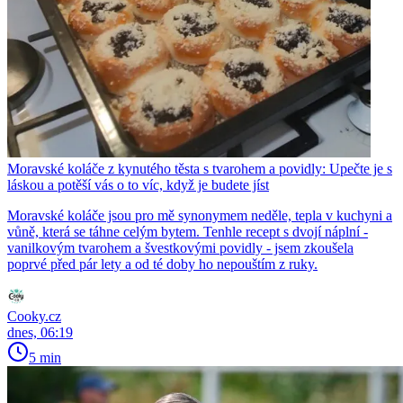
Moravské koláče z kynutého těsta s tvarohem a povidly: Upečte je s
láskou a potěší vás o to víc, když je budete jíst
Moravské koláče jsou pro mě synonymem neděle, tepla v kuchyni a
vůně, která se táhne celým bytem. Tenhle recept s dvojí náplní -
vanilkovým tvarohem a švestkovými povidly - jsem zkoušela
poprvé před pár lety a od té doby ho nepouštím z ruky.
Cooky.cz
dnes, 06:19
5 min