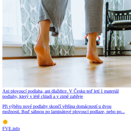
Ani plovoucí podlaha, ani dlaždice. V Česku teď letí 1 materiál
podlahy, který v létě chladí a v zimě zahřeje
Při výběru nové podlahy skončí většina domácností u dvou
možností. Buď sáhnou po laminátové plovoucí podlaze, nebo po...
FVE.info