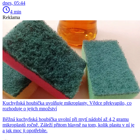
dnes, 05:44
4 min
Reklama
Kuchyňská houbička uvolňuje mikroplasty. Vědce překvapilo, co
rozhoduje o jejich množství
Běžná kuchyňská houbička uvolní při mytí nádobí až 4,2 gramu
mikroplastů ročně. Záleží přitom hlavně na tom, kolik plastu v ní je
a jak moc ji opotřebíte.