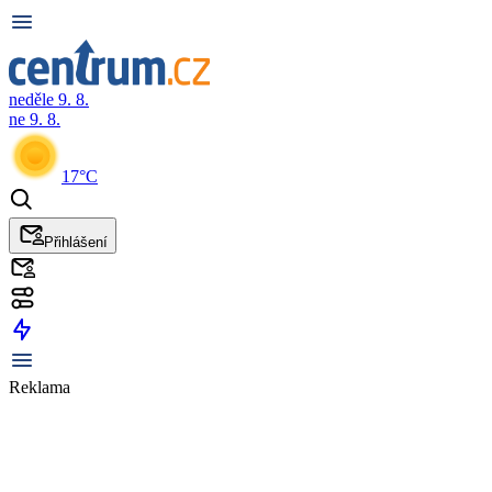
neděle 9. 8.
ne 9. 8.
17°C
Přihlášení
Reklama