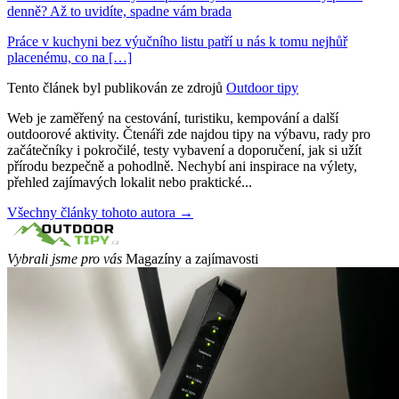
denně? Až to uvidíte, spadne vám brada
Práce v kuchyni bez výučního listu patří u nás k tomu nejhůř
placenému, co na […]
Tento článek byl publikován ze zdrojů
Outdoor tipy
Web je zaměřený na cestování, turistiku, kempování a další
outdoorové aktivity. Čtenáři zde najdou tipy na výbavu, rady pro
začátečníky i pokročilé, testy vybavení a doporučení, jak si užít
přírodu bezpečně a pohodlně. Nechybí ani inspirace na výlety,
přehled zajímavých lokalit nebo praktické...
Všechny články tohoto autora →
Vybrali jsme pro vás
Magazíny a zajímavosti