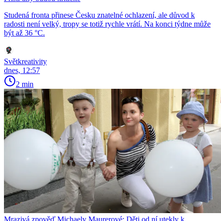
Studená fronta přinese Česku znatelné ochlazení, ale důvod k
radosti není velký, tropy se totiž rychle vrátí. Na konci týdne může
být až 36 °C.
Světkreativity
dnes, 12:57
2 min
Mrazivá zpověď Michaely Maurerové: Děti od ní utekly k