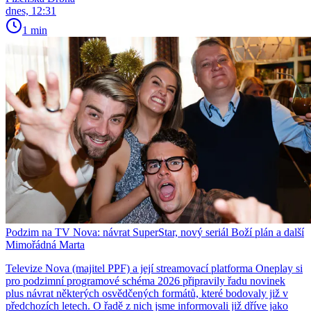
dnes, 12:31
1 min
Podzim na TV Nova: návrat SuperStar, nový seriál Boží plán a další
Mimořádná Marta
Televize Nova (majitel PPF) a její streamovací platforma Oneplay si
pro podzimní programové schéma 2026 připravily řadu novinek
plus návrat některých osvědčených formátů, které bodovaly již v
předchozích letech. O řadě z nich jsme informovali již dříve jako