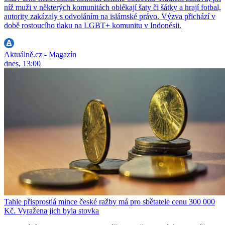
níž muži v některých komunitách oblékají šaty či šátky a hrají fotbal,
autority zakázaly s odvoláním na islámské právo. Výzva přichází v
době rostoucího tlaku na LGBT+ komunitu v Indonésii.
Aktuálně.cz - Magazín
dnes, 13:00
Tahle přisprostlá mince české ražby má pro sbětatele cenu 300 000
Kč. Vyražena jich byla stovka