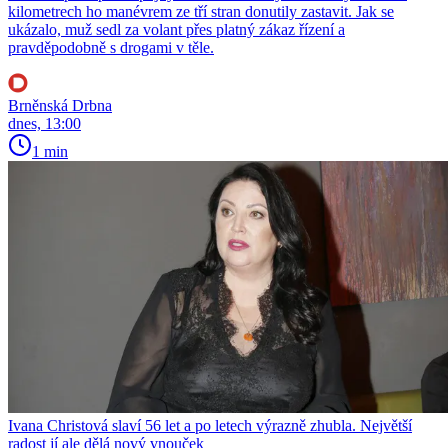
kilometrech ho manévrem ze tří stran donutily zastavit. Jak se
ukázalo, muž sedl za volant přes platný zákaz řízení a
pravděpodobně s drogami v těle.
Brněnská Drbna
dnes, 13:00
1 min
Ivana Christová slaví 56 let a po letech výrazně zhubla. Největší
radost jí ale dělá nový vnouček