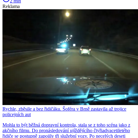
2 min
Reklama
Rychle, zběsile a bez řidičáku. Šoféra v Brně zastavila až trojice
policejních aut
Mohla to být běžná dopravní kontrola, stala se z toho scéna jako z
akčního filmu. Do pronásledování ujíždějícího čtyřiadvacetiletého
řidiče se postupně zapojily tři služební vozy. Po necelých deseti