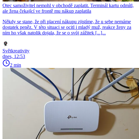
Otec samoživitel nemohl v obchodě zaplatit. Terminál kartu odmítl,
ale žena čekající ve frontě mu nákup zaplatila
Někdy se stane, že při placení nákupu zjistíme, že u sebe nemáme
dostatek peněz. V této situaci se ocitl i mladý muž, reakce ženy za
ním ho však natolik dojala, že se o svůj zážitek [...]...
Světkreativity
dnes, 12:53
2 min