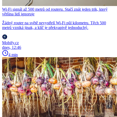
Wi-Fi signál až 500 metrů od routeru. Stačí znát jeden trik, který
většina lidí ignoruje
Žádný router na světě nevystřelí Wi-Fi půl kilometru. Těch 500
metrů vzniká jinak, a klíč je překvapivě jednoduchý.
Mobify.cz
dnes, 12:46
4 min