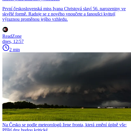
První československá miss Ivana Christová slaví 56. narozeniny ve
skvělé formě. Raduje se z nového vnoučete a fanoušci kvitují
výraznou proměnou jejího vzhledu.
ReadZone
dnes, 12:57
2 min
Na Česko se podle meteorologů žene fronta, která změní úplně vše:
Příští dny budou kritické