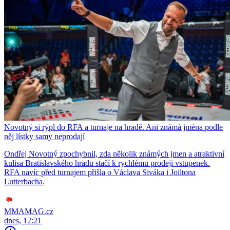
Novotný si rýpl do RFA a turnaje na hradě. Ani známá jména podle
něj lístky samy neprodají
Ondřej Novotný zpochybnil, zda několik známých jmen a atraktivní
kulisa Bratislavského hradu stačí k rychlému prodeji vstupenek.
RFA navíc před turnajem přišla o Václava Siváka i Joiltona
Lutterbacha.
MMAMAG.cz
dnes, 12:21