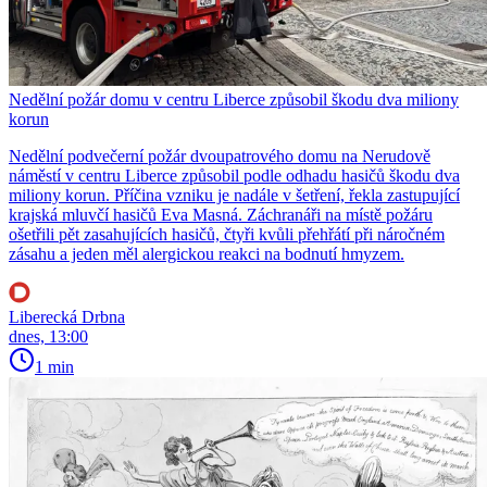
Nedělní požár domu v centru Liberce způsobil škodu dva miliony
korun
Nedělní podvečerní požár dvoupatrového domu na Nerudově
náměstí v centru Liberce způsobil podle odhadu hasičů škodu dva
miliony korun. Příčina vzniku je nadále v šetření, řekla zastupující
krajská mluvčí hasičů Eva Masná. Záchranáři na místě požáru
ošetřili pět zasahujících hasičů, čtyři kvůli přehřátí při náročném
zásahu a jeden měl alergickou reakci na bodnutí hmyzem.
Liberecká Drbna
dnes, 13:00
1 min