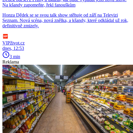
Na kšandy zapomeňte, řekl fanouškům
Honza Dědek se se svou talk show stěhuje od září na Televizi
Seznam. Nová scéna, nová znělka, a kšandy, které odkládal už rok,
definitivně zmizely.
VIPživot.cz
dnes, 12:53
3 min
Reklama