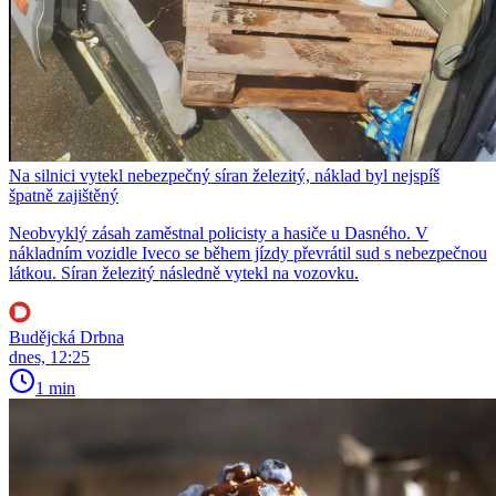
Na silnici vytekl nebezpečný síran železitý, náklad byl nejspíš
špatně zajištěný
Neobvyklý zásah zaměstnal policisty a hasiče u Dasného. V
nákladním vozidle Iveco se během jízdy převrátil sud s nebezpečnou
látkou. Síran železitý následně vytekl na vozovku.
Budějcká Drbna
dnes, 12:25
1 min