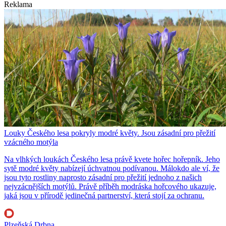
Reklama
Louky Českého lesa pokryly modré květy. Jsou zásadní pro přežití
vzácného motýla
Na vlhkých loukách Českého lesa právě kvete hořec hořepník. Jeho
sytě modré květy nabízejí úchvatnou podívanou. Málokdo ale ví, že
jsou tyto rostliny naprosto zásadní pro přežití jednoho z našich
nejvzácnějších motýlů. Právě příběh modráska hořcového ukazuje,
jaká jsou v přírodě jedinečná partnerství, která stojí za ochranu.
Plzeňská Drbna