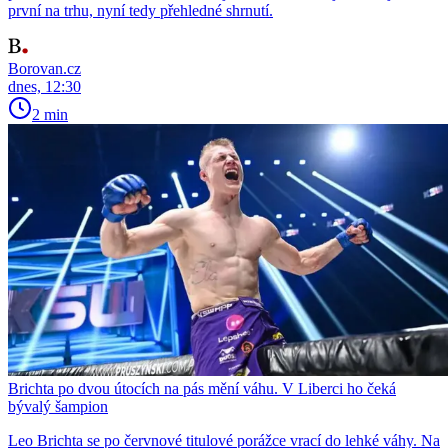
první na trhu, nyní tedy přehledné shrnutí.
Borovan.cz
dnes, 12:30
2 min
Brichta po dvou útocích na pás mění váhu. V Liberci ho čeká
bývalý šampion
Leo Brichta se po červnové titulové porážce vrací do lehké váhy. Na