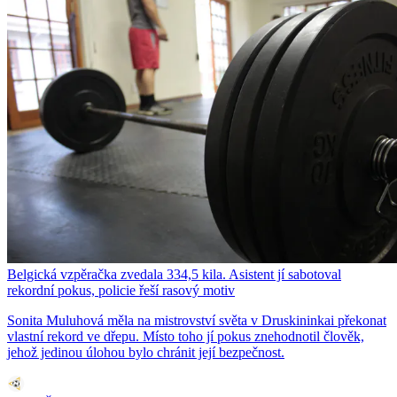
Belgická vzpěračka zvedala 334,5 kila. Asistent jí sabotoval
rekordní pokus, policie řeší rasový motiv
Sonita Muluhová měla na mistrovství světa v Druskininkai překonat
vlastní rekord ve dřepu. Místo toho jí pokus znehodnotil člověk,
jehož jedinou úlohou bylo chránit její bezpečnost.