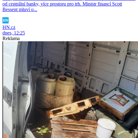
od centrální banky, více prostoru pro trh. Ministr financí Scott
Bessent mluví o...
HN.cz
dnes, 12:25
Reklama