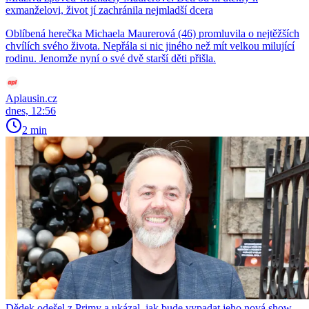
exmanželovi, život jí zachránila nejmladší dcera
Oblíbená herečka Michaela Maurerová (46) promluvila o nejtěžších
chvílích svého života. Nepřála si nic jiného než mít velkou milující
rodinu. Jenomže nyní o své dvě starší děti přišla.
Aplausin.cz
dnes, 12:56
2 min
Dědek odešel z Primy a ukázal, jak bude vypadat jeho nová show.