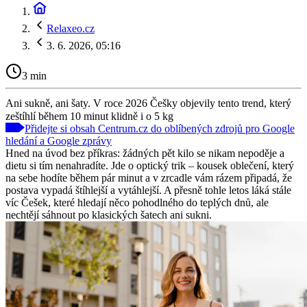
Relaxeo.cz
3. 6. 2026, 05:16
3 min
Ani sukně, ani šaty. V roce 2026 Češky objevily tento trend, který
zeštíhlí během 10 minut klidně i o 5 kg
Přidejte si obsah Centrum.cz do oblíbených zdrojů pro Google
hledání a Google zprávy
Hned na úvod bez příkras: žádných pět kilo se nikam nepoděje a
dietu si tím nenahradíte. Jde o optický trik – kousek oblečení, který
na sebe hodíte během pár minut a v zrcadle vám rázem připadá, že
postava vypadá štíhlejší a vytáhlejší. A přesně tohle letos láká stále
víc Češek, které hledají něco pohodlného do teplých dnů, ale
nechtějí sáhnout po klasických šatech ani sukni.