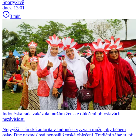
SportyŽivě
dnes, 13:01
3 min
Indonéská rada zakázala mužům ženské oblečení při oslavách
nezávislosti
Nejvyšší islámská autorita v Indonésii vyzvala muže, aby během
oslav Dne nezávislosti nenosili ženské oblečení. Tradiční zábavu, při