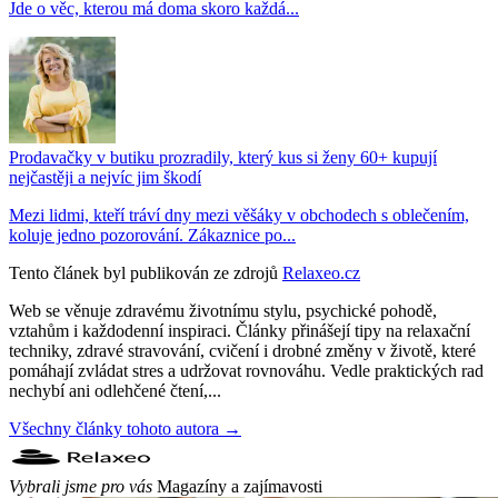
Jde o věc, kterou má doma skoro každá...
Prodavačky v butiku prozradily, který kus si ženy 60+ kupují
nejčastěji a nejvíc jim škodí
Mezi lidmi, kteří tráví dny mezi věšáky v obchodech s oblečením,
koluje jedno pozorování. Zákaznice po...
Tento článek byl publikován ze zdrojů
Relaxeo.cz
Web se věnuje zdravému životnímu stylu, psychické pohodě,
vztahům i každodenní inspiraci. Články přinášejí tipy na relaxační
techniky, zdravé stravování, cvičení i drobné změny v životě, které
pomáhají zvládat stres a udržovat rovnováhu. Vedle praktických rad
nechybí ani odlehčené čtení,...
Všechny články tohoto autora →
Vybrali jsme pro vás
Magazíny a zajímavosti