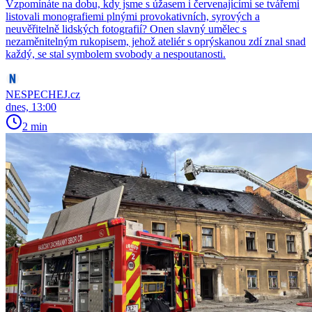
Vzpomínáte na dobu, kdy jsme s úžasem i červenajícími se tvářemi
listovali monografiemi plnými provokativních, syrových a
neuvěřitelně lidských fotografií? Onen slavný umělec s
nezaměnitelným rukopisem, jehož ateliér s oprýskanou zdí znal snad
každý, se stal symbolem svobody a nespoutanosti.
NESPECHEJ.cz
dnes, 13:00
2 min