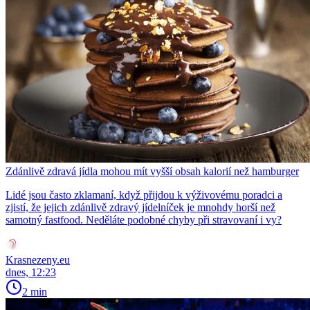
Zdánlivě zdravá jídla mohou mít vyšší obsah kalorií než hamburger
Lidé jsou často zklamaní, když přijdou k výživovému poradci a
zjistí, že jejich zdánlivě zdravý jídelníček je mnohdy horší než
samotný fastfood. Neděláte podobné chyby při stravovaní i vy?
Krasnezeny.eu
dnes, 12:23
2 min