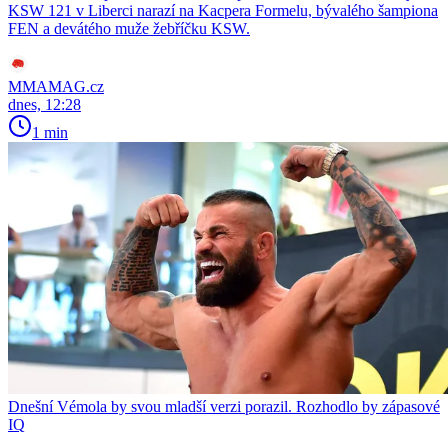
KSW 121 v Liberci narazí na Kacpera Formelu, bývalého šampiona
FEN a devátého muže žebříčku KSW.
MMAMAG.cz
dnes, 12:28
1 min
Dnešní Vémola by svou mladší verzi porazil. Rozhodlo by zápasové
IQ