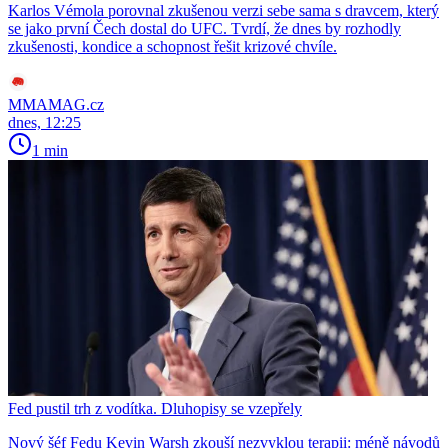
Karlos Vémola porovnal zkušenou verzi sebe sama s dravcem, který
se jako první Čech dostal do UFC. Tvrdí, že dnes by rozhodly
zkušenosti, kondice a schopnost řešit krizové chvíle.
MMAMAG.cz
dnes, 12:25
1 min
Fed pustil trh z vodítka. Dluhopisy se vzepřely
Nový šéf Fedu Kevin Warsh zkouší nezvyklou terapii: méně návodů