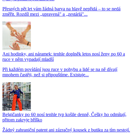
Přesných pět let vám žádná barva na hlavě nepřidá – to se nedá
změřit. Rozdíl mezi „upravená" a „zestárlá"...
Ani hodinky, ani náramek: tenhle doplněk letos nosí ženy po 60 a
ruce v něm vypadají mladší
Při každém povídání jsou ruce v pohybu a lidé se na ně dívají
mnohem častěji, než si připouštíme. Existuje...
Belgičanky po 60 nosí tenhle typ košile denně, Češky ho odmítají,
přitom zakryje bříško
Žádný zahraniční patent ani zázračný kousek z butiku za tím nestojí.