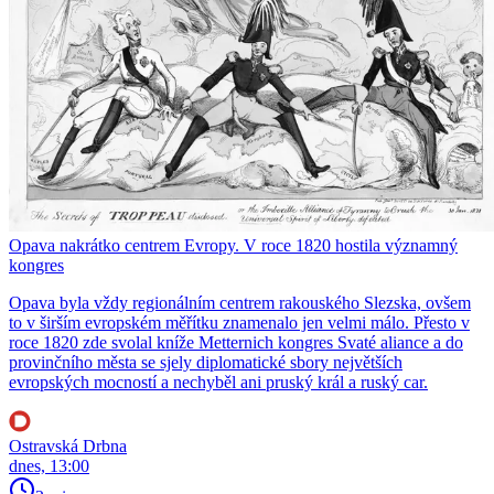
Opava nakrátko centrem Evropy. V roce 1820 hostila významný
kongres
Opava byla vždy regionálním centrem rakouského Slezska, ovšem
to v širším evropském měřítku znamenalo jen velmi málo. Přesto v
roce 1820 zde svolal kníže Metternich kongres Svaté aliance a do
provinčního města se sjely diplomatické sbory největších
evropských mocností a nechyběl ani pruský král a ruský car.
Ostravská Drbna
dnes, 13:00