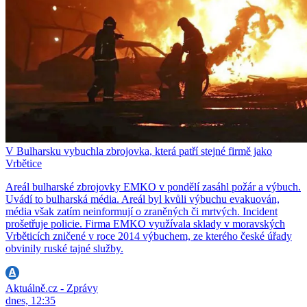
V Bulharsku vybuchla zbrojovka, která patří stejné firmě jako
Vrbětice
Areál bulharské zbrojovky EMKO v pondělí zasáhl požár a výbuch.
Uvádí to bulharská média. Areál byl kvůli výbuchu evakuován,
média však zatím neinformují o zraněných či mrtvých. Incident
prošetřuje policie. Firma EMKO využívala sklady v moravských
Vrběticích zničené v roce 2014 výbuchem, ze kterého české úřady
obvinily ruské tajné služby.
Aktuálně.cz - Zprávy
dnes, 12:35