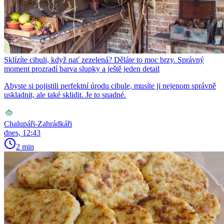
Sklízíte cibuli, když nať zezelená? Děláte to moc brzy. Správný
moment prozradí barva slupky a ještě jeden detail
Abyste si pojistili perfektní úrodu cibule, musíte ji nejenom správně
uskladnit, ale také sklidit. Je to snadné.
Chalupáři-Zahrádkáři
dnes, 12:43
2 min