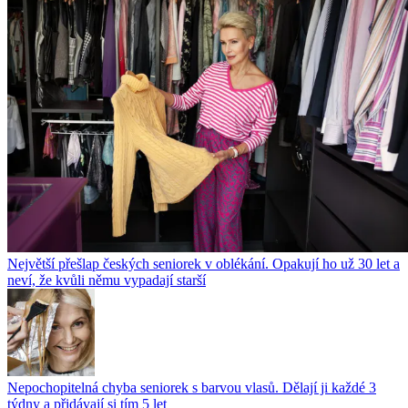
Největší přešlap českých seniorek v oblékání. Opakují ho už 30 let a
neví, že kvůli němu vypadají starší
Nepochopitelná chyba seniorek s barvou vlasů. Dělají ji každé 3
týdny a přidávají si tím 5 let