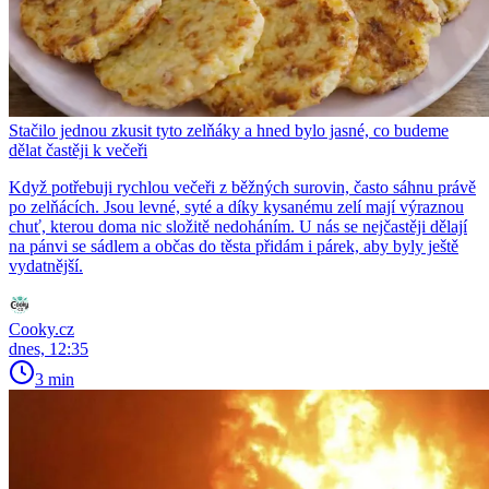
Stačilo jednou zkusit tyto zelňáky a hned bylo jasné, co budeme
dělat častěji k večeři
Když potřebuji rychlou večeři z běžných surovin, často sáhnu právě
po zelňácích. Jsou levné, syté a díky kysanému zelí mají výraznou
chuť, kterou doma nic složitě nedoháním. U nás se nejčastěji dělají
na pánvi se sádlem a občas do těsta přidám i párek, aby byly ještě
vydatnější.
Cooky.cz
dnes, 12:35
3 min