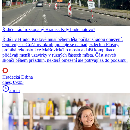
Řidiče trápí rozkopaný Hradec. Kdy bude hotovo?
Řidiči v Hradci Králové musí během léta počítat s řadou omezení.
Opravuje se Gočárův okruh, pracuje se na nadjezdech u Flošny,
probíhá rekonstrukce Malšovického mostu a další komplikace
přidávají menší uzavírky v různých částech města. Část staveb
skončí během prázdnin, některá omezení ale potrvají až do podzimu.
Hradecká Drbna
dnes, 09:05
2 min