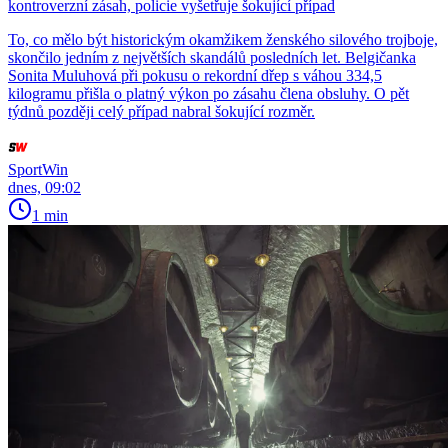
kontroverzní zásah, policie vyšetřuje šokující případ
To, co mělo být historickým okamžikem ženského silového trojboje,
skončilo jedním z největších skandálů posledních let. Belgičanka
Sonita Muluhová při pokusu o rekordní dřep s váhou 334,5
kilogramu přišla o platný výkon po zásahu člena obsluhy. O pět
týdnů později celý případ nabral šokující rozměr.
SportWin
dnes, 09:02
1 min