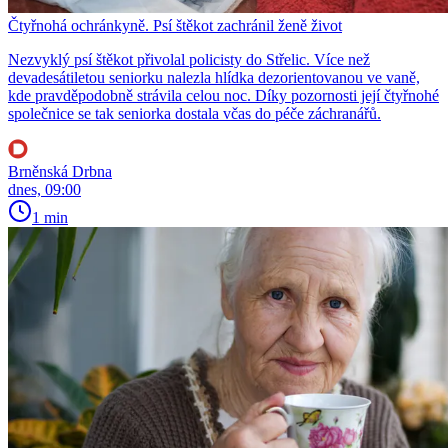
Čtyřnohá ochránkyně. Psí štěkot zachránil ženě život
Nezvyklý psí štěkot přivolal policisty do Střelic. Více než
devadesátiletou seniorku nalezla hlídka dezorientovanou ve vaně,
kde pravděpodobně strávila celou noc. Díky pozornosti její čtyřnohé
společnice se tak seniorka dostala včas do péče záchranářů.
Brněnská Drbna
dnes, 09:00
1 min