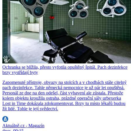
Ochranka se blížila, přesto vyfotila opuštěný špitál. Pach dezinfekce
brzy vystřídají byty
Zapomenuté přístroje, obvazy na stolcích a v chodbách stále citelný
pach dezinfekce. Tahle německá nemocnice je už pár let opuštěná.
Personál ze dne na den odešel, část vybavení ale zůstala. Přestože
kolem objektu kroužila ostraha, prázdné operační sály urbexerka
Lost in Time dokázala zdokumentovat. Brzy tu místo lékařů budou
žít lidé. Tohle je její svědectví.
Aktuálně.cz - Magazín
dnes, 09:15