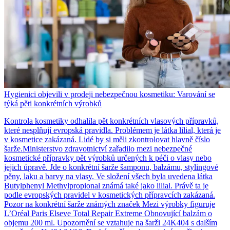
Hygienici objevili v prodeji nebezpečnou kosmetiku: Varování se
týká pěti konkrétních výrobků
Kontrola kosmetiky odhalila pět konkrétních vlasových přípravků,
které nesplňují evropská pravidla. Problémem je látka lilial, která je
v kosmetice zakázaná. Lidé by si měli zkontrolovat hlavně číslo
šarže.Ministerstvo zdravotnictví zařadilo mezi nebezpečné
kosmetické přípravky pět výrobků určených k péči o vlasy nebo
jejich úpravě. Jde o konkrétní šarže šamponu, balzámu, stylingové
pěny, laku a barvy na vlasy. Ve složení všech byla uvedena látka
Butylphenyl Methylpropional známá také jako lilial. Právě ta je
podle evropských pravidel v kosmetických přípravcích zakázaná.
Pozor na konkrétní šarže známých značek Mezi výrobky figuruje
L’Oréal Paris Elseve Total Repair Extreme Obnovující balzám o
objemu 200 ml. Upozornění se vztahuje na šarži 24K404 s dalším