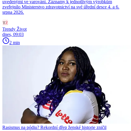
uvedenými ve varování. Záznamy k jednotlivým výrobkům
zveřejnilo Ministerstvo zdravotnictví na své úřední desce 4. a 6.
srpna 2026.
Trendy Život
dnes, 09:03
2 min
Rasismus na pódiu? Rekordní dřep ženské historie zničil