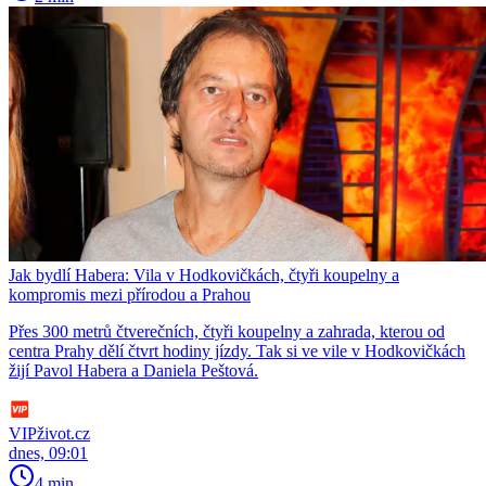
Jak bydlí Habera: Vila v Hodkovičkách, čtyři koupelny a
kompromis mezi přírodou a Prahou
Přes 300 metrů čtverečních, čtyři koupelny a zahrada, kterou od
centra Prahy dělí čtvrt hodiny jízdy. Tak si ve vile v Hodkovičkách
žijí Pavol Habera a Daniela Peštová.
VIPživot.cz
dnes, 09:01
4 min