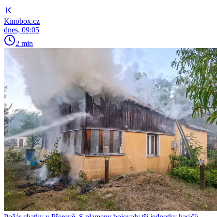
Kinobox.cz
dnes, 09:05
2 min
Požár chatky v Přerově. S plameny bojovaly tři jednotky hasičů