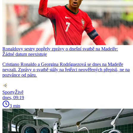
Ronaldovy sestry popřely zprávy o dnešní svatbě na Madeiře:
Žádné datum neexistuje
Cristiano Ronaldo a Georgina Rodríguezová se dnes na Madeiře
nevzali. Zprávy o svatbě stály na řetězci neověřených přepisů, ne na
pozvánce od páru.
SportyŽivě
dnes, 09:19
3 min