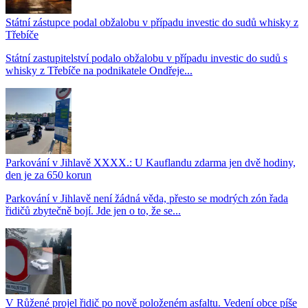
Státní zástupce podal obžalobu v případu investic do sudů whisky z
Třebíče
Státní zastupitelství podalo obžalobu v případu investic do sudů s
whisky z Třebíče na podnikatele Ondřeje...
Parkování v Jihlavě XXXX.: U Kauflandu zdarma jen dvě hodiny,
den je za 650 korun
Parkování v Jihlavě není žádná věda, přesto se modrých zón řada
řidičů zbytečně bojí. Jde jen o to, že se...
V Růžené projel řidič po nově položeném asfaltu. Vedení obce píše