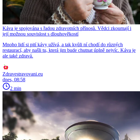
Káva je spojována s řadou zdravotních přínosů. Vědci zkoumají i
její možnou souvislost s dlouhověkostí
Mnoho lidí si pití kávy užívá, a tak kvůli ní chodí do různých
restaurací, aby našli tu, která jim bude chutnat úplně nejvíc. Káva je
ale také zdravá.
Zdravestravovani.eu
dnes, 08:58
2 min