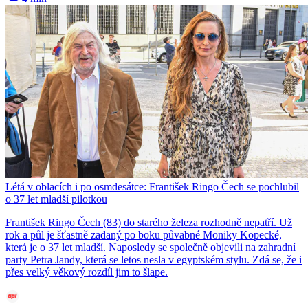
Létá v oblacích i po osmdesátce: František Ringo Čech se pochlubil
o 37 let mladší pilotkou
František Ringo Čech (83) do starého železa rozhodně nepatří. Už
rok a půl je šťastně zadaný po boku půvabné Moniky Kopecké,
která je o 37 let mladší. Naposledy se společně objevili na zahradní
party Petra Jandy, která se letos nesla v egyptském stylu. Zdá se, že i
přes velký věkový rozdíl jim to šlape.