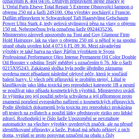
označením K 404 04/16. Druhým přípravkem stejné značky je
L’Oréal Paris Elseve Total Repair 5 Extreme Obnovující šampon o
objemu 250 ml a šarži 24S100. Oba výrobky pocházejí z Francie.
Dalším přípravkem je Schwarzkopf Taft Haarstyling Gelschaum
Power Ultra Stark 4, tedy gelová stylingová pěna na vlasy o objemu
150 ml. Nebezpečnou byla označena šarže 0924435236.
Ministerstvo zároveň upozornilo na Toni and Guy Glamour Firm
Hold Hairspray, lak na vlasy o objemu 250 ml, u něhož je na spodní
straně obalu uveden kód 4 073 6 FL 09 36. Mezi závadnými
výrobky je také barva na vlasy Pátým výrobkem je Syoss
Professional Performance Oleo Intense Permanent Oil Color Double
Oil Booster v odstínu Teplý měděný s označením 6 76. Jde o šarži
0215X95243. Zakázaná složka byla podle úředního záznamu
uvedena mezi přísadami následné olejové péče, která je součástí
balení barvy. U všech pěti přípravků je problém stejný. Lilial je
klasifikován jako látka toxická pro reprodukci kategorie 1B a nesmí
se používat jako přísada kosmetických výrobků. Ministerstvo uvádí,
že výjimka pro její použití nebyla schválena a její přítomnost proto
znamená porušení evropského nařízení o kosmetických přípravcích.
Podle úředních dokumentů byla toxicita pro reprodukci prokázána
při testech na zvířatech a použití látky představuje riziko pro lidské
zdraví. Rozhodující je číslo šarže Upozornění se nevztahuje
automaticky na všechny výrobky uvedených značek, ale na přesně
identifikované přípravky a šarže. Pokud má někdo některý z nich
doma, vyplatí se proto porovnat označení na obalu s čísly