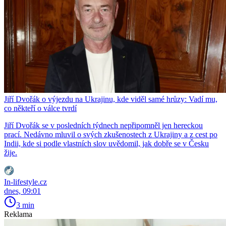
Jiří Dvořák o výjezdu na Ukrajinu, kde viděl samé hrůzy: Vadí mu,
co někteří o válce tvrdí
Jiří Dvořák se v posledních týdnech nepřipomněl jen hereckou
prací. Nedávno mluvil o svých zkušenostech z Ukrajiny a z cest po
Indii, kde si podle vlastních slov uvědomil, jak dobře se v Česku
žije.
In-lifestyle.cz
dnes, 09:01
3 min
Reklama