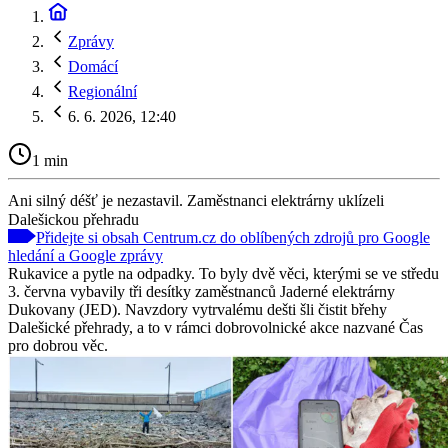
Zprávy
Domácí
Regionální
6. 6. 2026, 12:40
1 min
Ani silný déšť je nezastavil. Zaměstnanci elektrárny uklízeli
Dalešickou přehradu
Přidejte si obsah Centrum.cz do oblíbených zdrojů pro Google
hledání a Google zprávy
Rukavice a pytle na odpadky. To byly dvě věci, kterými se ve středu
3. června vybavily tři desítky zaměstnanců Jaderné elektrárny
Dukovany (JED). Navzdory vytrvalému dešti šli čistit břehy
Dalešické přehrady, a to v rámci dobrovolnické akce nazvané Čas
pro dobrou věc.