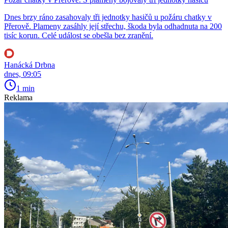
Dnes brzy ráno zasahovaly tři jednotky hasičů u požáru chatky v
Přerově. Plameny zasáhly její střechu, škoda byla odhadnuta na 200
tisíc korun. Celé událost se obešla bez zranění.
Hanácká Drbna
dnes, 09:05
1 min
Reklama