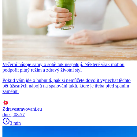
Večerní nápoje samy o sobě tuk nespalují. Některé však mohou
podpořit pitný režim a zdravý životní styl
Pokud vám jde o hubnutí, pak si nemůžete dovolit vynechat těchto
pět úžasných nápojů na spalování tuků, které je třeba před spaním
zaměnit.
Zdravestravovani.eu
dnes, 08:57
3 min