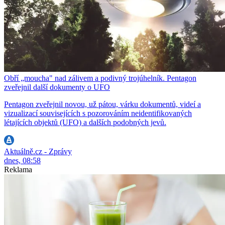
Obří „moucha" nad zálivem a podivný trojúhelník. Pentagon
zveřejnil další dokumenty o UFO
Pentagon zveřejnil novou, už pátou, várku dokumentů, videí a
vizualizací souvisejících s pozorováním neidentifikovaných
létajících objektů (UFO) a dalších podobných jevů.
Aktuálně.cz - Zprávy
dnes, 08:58
Reklama