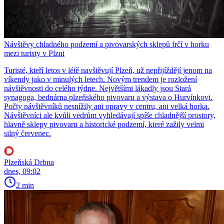
Návštěvy chladného podzemí a pivovarských sklepů frčí v horku
mezi turisty v Plzni
Turisté, kteří letos v létě navštěvují Plzeň, už nepřijíždějí jenom na
víkendy jako v minulých letech. Novým trendem je rozložení
návštěvnosti do celého týdne. Největšími lákadly jsou Stará
synagoga, bednárna plzeňského pivovaru a výstava o Hurvínkovi.
Počty návštěvníků nesnížily ani opravy v centru, ani velká horka.
Návštěvníci ale kvůli vedrům vyhledávají spíše chladnější prostory,
hlavně sklepy pivovaru a historické podzemí, které zažily velmi
silný červenec.
Plzeňská Drbna
dnes, 09:02
2 min