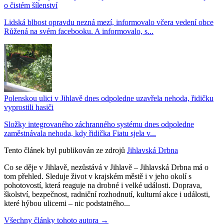
o čistém šílenství
Lidská blbost opravdu nezná mezí, informovalo včera vedení obce
Růžená na svém facebooku. A informovalo, s...
Polenskou ulici v Jihlavě dnes odpoledne uzavřela nehoda, řidičku
vyprostili hasiči
Složky integrovaného záchranného systému dnes odpoledne
zaměstnávala nehoda, kdy řidička Fiatu sjela v...
Tento článek byl publikován ze zdrojů
Jihlavská Drbna
Co se děje v Jihlavě, nezůstává v Jihlavě – Jihlavská Drbna má o
tom přehled. Sleduje život v krajském městě i v jeho okolí s
pohotovostí, která reaguje na drobné i velké události. Doprava,
školství, bezpečnost, radniční rozhodnutí, kulturní akce i události,
které hýbou ulicemi – nic podstatného...
Všechny články tohoto autora →