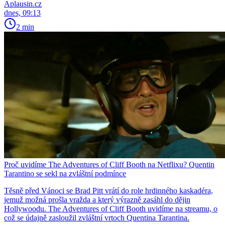
Aplausin.cz
dnes, 09:13
2 min
Proč uvidíme The Adventures of Cliff Booth na Netflixu? Quentin
Tarantino se sekl na zvláštní podmínce
Těsně před Vánoci se Brad Pitt vrátí do role hrdinného kaskadéra,
jemuž možná prošla vražda a který výrazně zasáhl do dějin
Hollywoodu. The Adventures of Cliff Booth uvidíme na streamu, o
což se údajně zasloužil zvláštní vrtoch Quentina Tarantina.