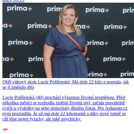
Obří váhový skok Lucie Polišenské: Má dole 22 kilo a popsala, jak
se jí změnilo tělo
Lucie Polišenská (40) prochází výraznou životní proměnou. Před
několika měsíci se rozhodla změnit životní styl, začala pravidelně
cvičit a výsledky na sebe nenechaly dlouho čekat. Pro Aplausin.cz
nyní prozradila, že už má dole 22 kilogramů a díky nové rutině se
cítí lépe nejen fyzicky, ale také psychicky.