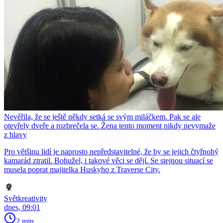
Nevěřila, že se ještě někdy setká se svým miláčkem. Pak se ale
otevřely dveře a rozbrečela se. Žena tento moment nikdy nevymaže
z hlavy
Pro většinu lidí je naprosto nepředstavitelné, že by se jejich čtyřnohý
kamarád ztratil. Bohužel, i takové věci se dějí. Se stejnou situací se
musela poprat majitelka Huskyho z Traverse City.
Světkreativity
dnes, 09:01
2 min