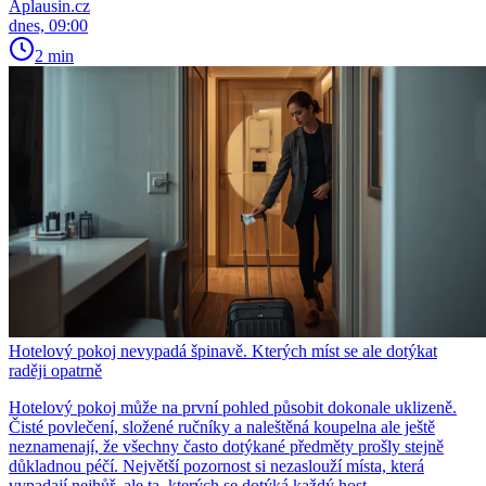
Aplausin.cz
dnes, 09:00
2 min
Hotelový pokoj nevypadá špinavě. Kterých míst se ale dotýkat
raději opatrně
Hotelový pokoj může na první pohled působit dokonale uklizeně.
Čisté povlečení, složené ručníky a naleštěná koupelna ale ještě
neznamenají, že všechny často dotýkané předměty prošly stejně
důkladnou péčí. Největší pozornost si nezaslouží místa, která
vypadají nejhůř, ale ta, kterých se dotýká každý host.