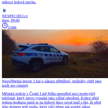
nálezce ledová sprcha.
NESPECHEJ.cz
dnes, 09:00
3 min
Neuvěřitelná drzost: Lhal o zákazu přiblížení, strážníky chtěl jako
taxík pro cigarety
Městská policie v České Lípě řešila uprostřed noci neobvyklý
telefonát, který zprvu vypadal jako vážné ohrožení. Krátce před
jednou hodinou ranní se na tísňové lince ozval muž s tím, že před
jeho domem sedí osoba, která vůči němu má soudní zákaz