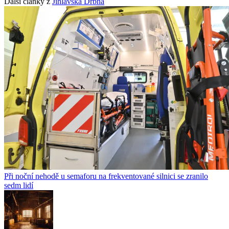
Další články z
Jihlavská Drbna
Při noční nehodě u semaforu na frekventované silnici se zranilo
sedm lidí