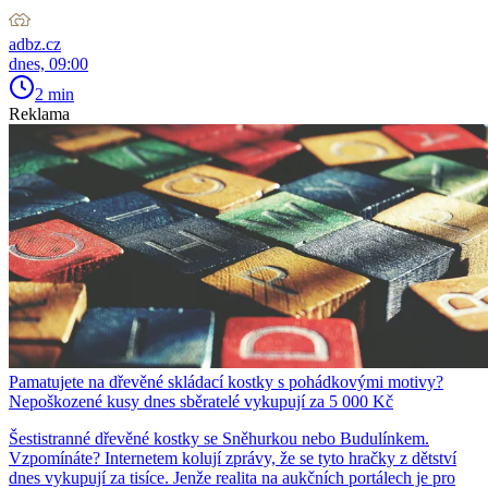
adbz.cz
dnes, 09:00
2 min
Reklama
Pamatujete na dřevěné skládací kostky s pohádkovými motivy?
Nepoškozené kusy dnes sběratelé vykupují za 5 000 Kč
Šestistranné dřevěné kostky se Sněhurkou nebo Budulínkem.
Vzpomínáte? Internetem kolují zprávy, že se tyto hračky z dětství
dnes vykupují za tisíce. Jenže realita na aukčních portálech je pro