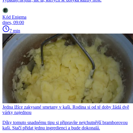
Kód Enigma
dnes, 09:00
7 min
Jedna lžíce zakysané smetany v kaši. Rodina si od té doby žádá dvě
várky najednou
Díky tomuto snadnému tipu si připravíte nejchutnější bramborovou
kaši. Stačí přidat jednu ingredienci a bude dokonalá.