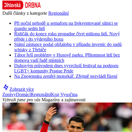
Další články z kategorie
Regionální
Při noční nehodě u semaforu na frekventované silnici se
zranilo sedm lidí
Řidičák do konce roku propadne čtvrt milionu lidí. Nový
přijde i do výdejního boxu
Státní zástupce podal obžalobu v případu investic do sudů
whisky z Třebíče
Tábor řeší problémy v Husově parku. Přítomnost lidí bez
domova vadí řadě místních
Duhovým průvodem dnes vyvrcholí festival na podporu
LGBT+ komunity Prague Pride
Na Znojemsku zemřel motorkář. Zřejmě nezvládl řízení
Zobrazit více
Zprávy
Domácí
Regionální
Kraj Vysočina
Vybrali jsme pro vás
Magazíny a zajímavosti