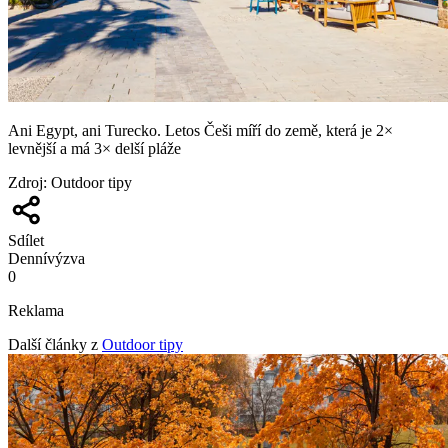
Ani Egypt, ani Turecko. Letos Češi míří do země, která je 2×
levnější a má 3× delší pláže
Zdroj
:
Outdoor tipy
Sdílet
Denní
výzva
0
Reklama
Další články z
Outdoor tipy