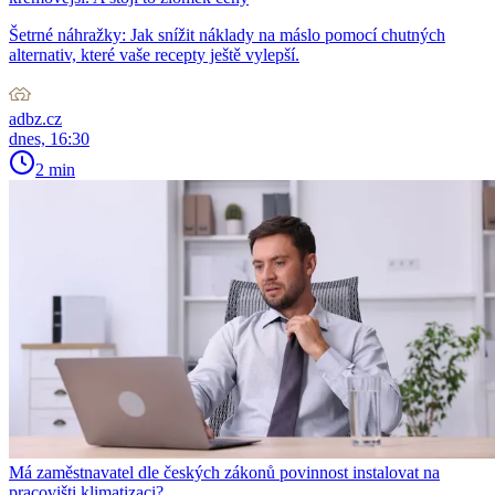
Šetrné náhražky: Jak snížit náklady na máslo pomocí chutných
alternativ, které vaše recepty ještě vylepší.
adbz.cz
dnes, 16:30
2 min
Má zaměstnavatel dle českých zákonů povinnost instalovat na
pracovišti klimatizaci?