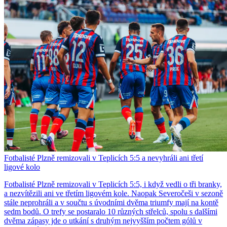
Fotbalisté Plzně remizovali v Teplicích 5:5 a nevyhráli ani třetí
ligové kolo
Fotbalisté Plzně remizovali v Teplicích 5:5, i když vedli o tři branky,
a nezvítězili ani ve třetím ligovém kole. Naopak Severočeši v sezoně
stále neprohráli a v součtu s úvodními dvěma triumfy mají na kontě
sedm bodů. O trefy se postaralo 10 různých střelců, spolu s dalšími
dvěma zápasy jde o utkání s druhým nejvyšším počtem gólů v