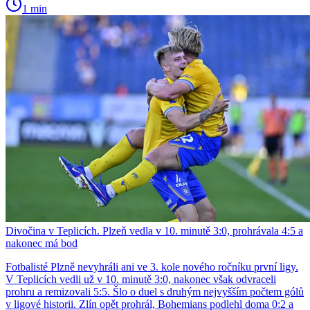
1 min
Divočina v Teplicích. Plzeň vedla v 10. minutě 3:0, prohrávala 4:5 a
nakonec má bod
Fotbalisté Plzně nevyhráli ani ve 3. kole nového ročníku první ligy.
V Teplicích vedli už v 10. minutě 3:0, nakonec však odvraceli
prohru a remizovali 5:5. Šlo o duel s druhým nejvyšším počtem gólů
v ligové historii. Zlín opět prohrál, Bohemians podlehl doma 0:2 a