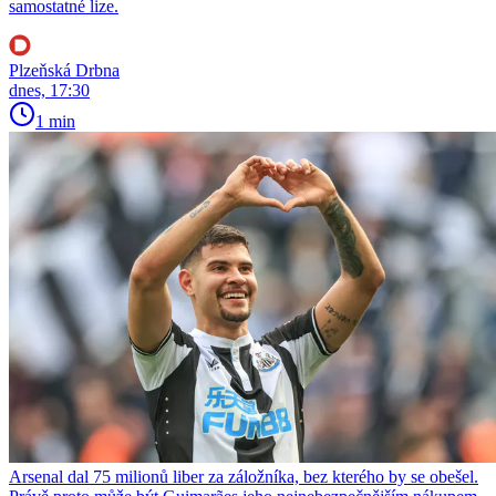
samostatné lize.
Plzeňská Drbna
dnes, 17:30
1 min
Arsenal dal 75 milionů liber za záložníka, bez kterého by se obešel.