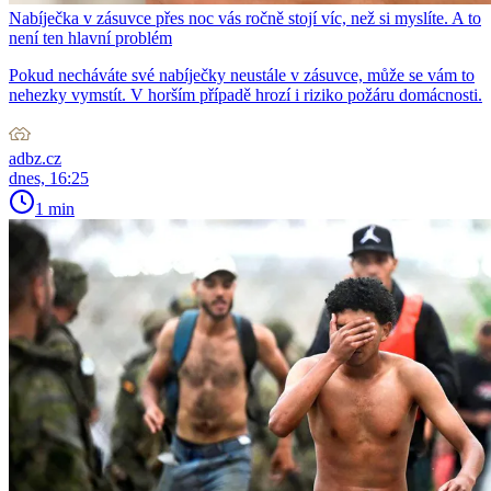
Nabíječka v zásuvce přes noc vás ročně stojí víc, než si myslíte. A to
není ten hlavní problém
Pokud necháváte své nabíječky neustále v zásuvce, může se vám to
nehezky vymstít. V horším případě hrozí i riziko požáru domácnosti.
adbz.cz
dnes, 16:25
1 min