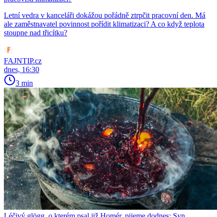
Letní vedra v kanceláři dokážou pořádně ztrpčit pracovní den. Má
ale zaměstnavatel povinnost pořídit klimatizaci? A co když teplota
stoupne nad třicítku?
FAJNTIP.cz
dnes, 16:30
3 min
Léčivý glögg, o kterém psal již Homér, pijeme dodnes: Syn