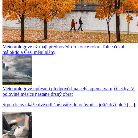
Meteorologové už mají předpověď do konce roku. Tohle čekal
málokdo a Češi mění plány
Meteorologové upřesnili předpověď na celý srpen a varují Čechy. V
polovině měsíce nastane drsný obrat
Srpen letos ukáže dvě odlišné tváře. Jeho úvod si ještě drží plné […]