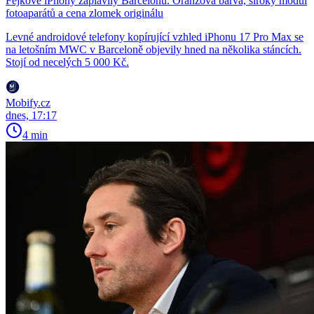
Fejkové iPhony zaplavily Barcelonu. Oranžová barva, široký modul
fotoaparátů a cena zlomek originálu
Levné androidové telefony kopírující vzhled iPhonu 17 Pro Max se
na letošním MWC v Barceloně objevily hned na několika stáncích.
Stojí od necelých 5 000 Kč.
Mobify.cz
dnes, 17:17
4 min