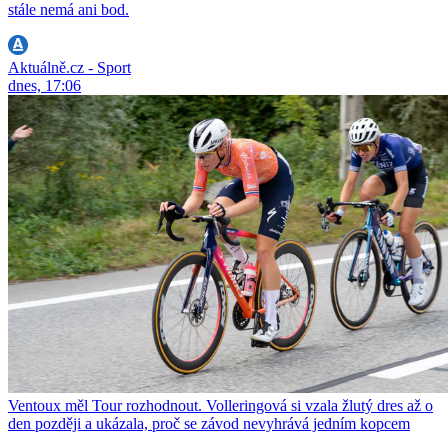
stále nemá ani bod.
Aktuálně.cz - Sport
dnes, 17:06
Ventoux měl Tour rozhodnout. Volleringová si vzala žlutý dres až o
den později a ukázala, proč se závod nevyhrává jedním kopcem