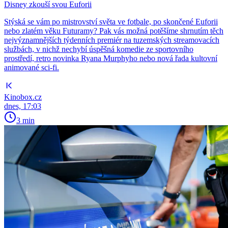
Disney zkouší svou Euforii
Stýská se vám po mistrovství světa ve fotbale, po skončené Euforii
nebo zlatém věku Futuramy? Pak vás možná potěšíme shrnutím těch
nejvýznamnějších týdenních premiér na tuzemských streamovacích
službách, v nichž nechybí úspěšná komedie ze sportovního
prostředí, retro novinka Ryana Murphyho nebo nová řada kultovní
animované sci-fi.
Kinobox.cz
dnes, 17:03
3 min