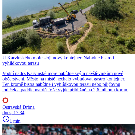
U Karvinského moře stojí nový kontejner. Nabídne bistro i
vyhlídkovou terasu
Vodní nádrž Karvinské moře nabídne svým návštěvníkům nové
občerstvení. Město na místě nechalo vybudovat gastro kontejner.
Ten kromě bistra nabídne i vyhlídkovou terasu nebo půjčovnu
lodiček a paddleboardů. Vše vyjde přibližně na 2,6 milionu korun.
Ostravská Drbna
dnes, 17:34
1 min