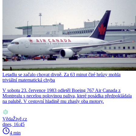
Letadlu se začalo chovat divně. Za 63 minut čiré hrůzy mohla
triviální matematická chyba
V sobotu 23. července 1983 odletěl Boeing 767 Air Canada z
Montrealu s necelou polovinou paliva, které posádka předpokládala
na palubě. V cestovní hladině mu zhasly oba motory.
VědaŽivě.cz
dnes, 16:45
4 min