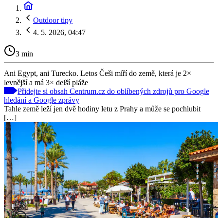
Outdoor tipy
4. 5. 2026, 04:47
3 min
Ani Egypt, ani Turecko. Letos Češi míří do země, která je 2×
levnější a má 3× delší pláže
Přidejte si obsah Centrum.cz do oblíbených zdrojů pro Google
hledání a Google zprávy
Tahle země leží jen dvě hodiny letu z Prahy a může se pochlubit
[…]