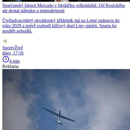
Sparťanský klenot Mercado v hledáčku velkoklubů. Od Rosického
ale dostal nálepku o neprodejnosti
Čtyřiadvacetiletý ekvádorský křídelník má na Letné smlouvu do
roku 2029 a právě rozhodl klíčový duel Ligy mistrů. Sparta ho
pouštět nehodlá.
SportyŽivě
dnes, 17:16
4 min
Reklama