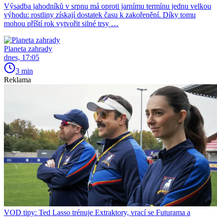
Výsadba jahodníků v srpnu má oproti jarnímu termínu jednu velkou
výhodu: rostliny získají dostatek času k zakořenění. Díky tomu
mohou příští rok vytvořit silné trsy …
Planeta zahrady
dnes, 17:05
3 min
Reklama
VOD tipy: Ted Lasso trénuje Extraktory, vrací se Futurama a