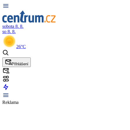
sobota 8. 8.
so 8. 8.
26°C
Přihlášení
Reklama