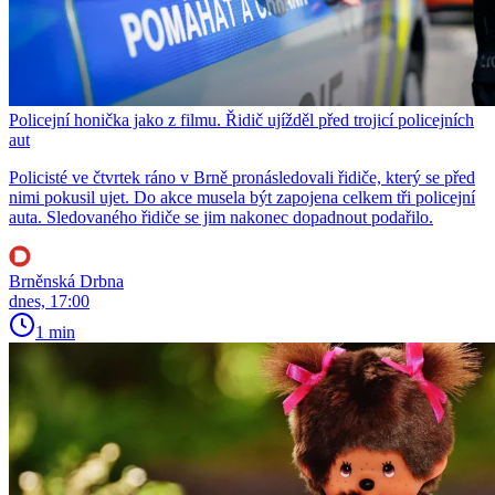
Policejní honička jako z filmu. Řidič ujížděl před trojicí policejních
aut
Policisté ve čtvrtek ráno v Brně pronásledovali řidiče, který se před
nimi pokusil ujet. Do akce musela být zapojena celkem tři policejní
auta. Sledovaného řidiče se jim nakonec dopadnout podařilo.
Brněnská Drbna
dnes, 17:00
1 min