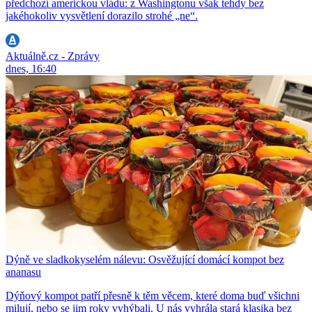
předchozí americkou vládu: z Washingtonu však tehdy bez
jakéhokoliv vysvětlení dorazilo strohé „ne“.
Aktuálně.cz - Zprávy
dnes, 16:40
Dýně ve sladkokyselém nálevu: Osvěžující domácí kompot bez
ananasu
Dýňový kompot patří přesně k těm věcem, které doma buď všichni
milují, nebo se jim roky vyhýbali. U nás vyhrála stará klasika bez