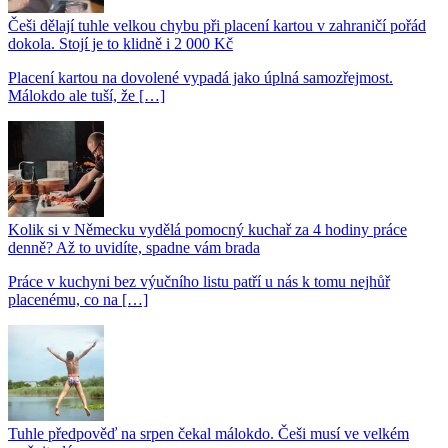
Češi dělají tuhle velkou chybu při placení kartou v zahraničí pořád
dokola. Stojí je to klidně i 2 000 Kč
Placení kartou na dovolené vypadá jako úplná samozřejmost.
Málokdo ale tuší, že […]
Kolik si v Německu vydělá pomocný kuchař za 4 hodiny práce
denně? Až to uvidíte, spadne vám brada
Práce v kuchyni bez výučního listu patří u nás k tomu nejhůř
placenému, co na […]
Tuhle předpověď na srpen čekal málokdo. Češi musí ve velkém