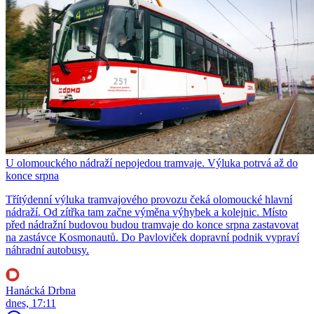
U olomouckého nádraží nepojedou tramvaje. Výluka potrvá až do
konce srpna
Třítýdenní výluka tramvajového provozu čeká olomoucké hlavní
nádraží. Od zítřka tam začne výměna výhybek a kolejnic. Místo
před nádražní budovou budou tramvaje do konce srpna zastavovat
na zastávce Kosmonautů. Do Pavloviček dopravní podnik vypraví
náhradní autobusy.
Hanácká Drbna
dnes, 17:11