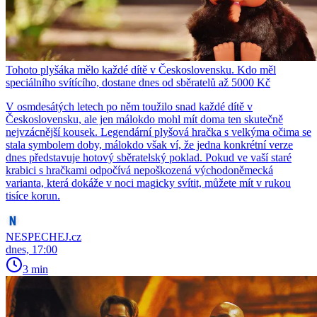
Tohoto plyšáka mělo každé dítě v Československu. Kdo měl
speciálního svítícího, dostane dnes od sběratelů až 5000 Kč
V osmdesátých letech po něm toužilo snad každé dítě v
Československu, ale jen málokdo mohl mít doma ten skutečně
nejvzácnější kousek. Legendární plyšová hračka s velkýma očima se
stala symbolem doby, málokdo však ví, že jedna konkrétní verze
dnes představuje hotový sběratelský poklad. Pokud ve vaší staré
krabici s hračkami odpočívá nepoškozená východoněmecká
varianta, která dokáže v noci magicky svítit, můžete mít v rukou
tisíce korun.
NESPECHEJ.cz
dnes, 17:00
3 min