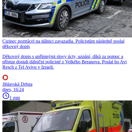
Cizinec poztrácel na dálnici zavazadla. Policistům následně poslal
děkovný dopis
Děkovný dopis s upřímnými slovy úcty, uznání, díků za pomoc a
přístup dostali dálniční policisté z Velkého Beranova. Poslal ho Avi
Resch z Tel Avivu v Izraeli.
Jihlavská Drbna
dnes, 16:24
1 min