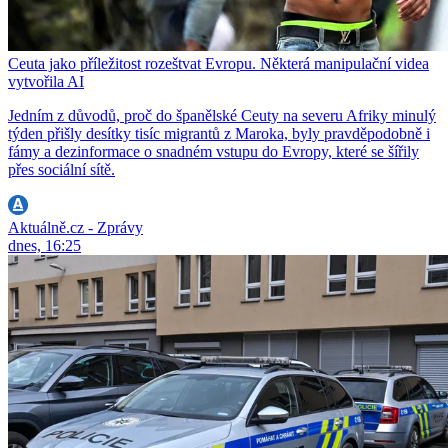
Ceuta jako příležitost rozeštvat Evropu. Některá manipulační videa
vytvořila AI
Jedním z důvodů, proč do španělské Ceuty na severu Afriky minulý
týden přišly desítky tisíc migrantů z Maroka, byly pravděpodobně i
fámy a dezinformace o snadném vstupu do Evropy, které se šířily
přes sociální sítě.
Aktuálně.cz - Zprávy
dnes, 16:25