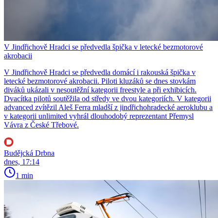
V Jindřichově Hradci se předvedla špička v letecké bezmotorové
akrobacii
V Jindřichově Hradci se předvedla domácí i rakouská špička v
letecké bezmotorové akrobacii. Piloti kluzáků se dnes stovkám
diváků ukázali v nesoutěžní kategorii freestyle a při exhibicích.
Dvacítka pilotů soutěžila od středy ve dvou kategoriích. V kategorii
advanced zvítězil Aleš Ferra mladší z jindřichohradecké aeroklubu a
v kategorii unlimited vyhrál dlouhodobý reprezentant Přemysl
Vávra z České Třebové.
Budějcká Drbna
dnes, 17:14
1 min