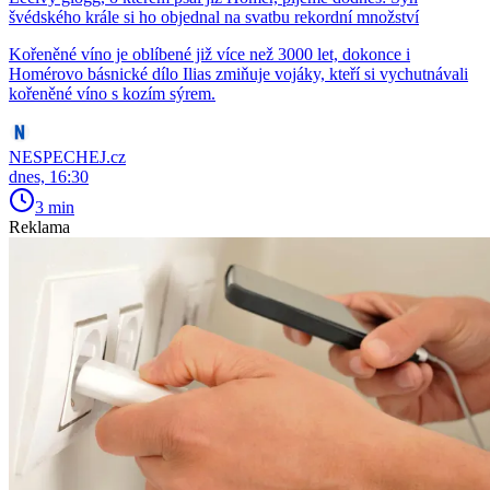
švédského krále si ho objednal na svatbu rekordní množství
Kořeněné víno je oblíbené již více než 3000 let, dokonce i
Homérovo básnické dílo Ilias zmiňuje vojáky, kteří si vychutnávali
kořeněné víno s kozím sýrem.
NESPECHEJ.cz
dnes, 16:30
3 min
Reklama