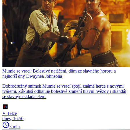
Mumie se vrací: Bolestivé natáčení, dům ze slavného hororu a
nejhorší dny Dwaynea Johnsona
Dobrodružný snímek Mumie se vrací spojil známé herce s novými
tvářemi. Zákulisí odhaluje bolestivé zranění hlavní hvězdy i skandál
se slavným skladatelem.
V Telce
dnes, 16:50
3 min