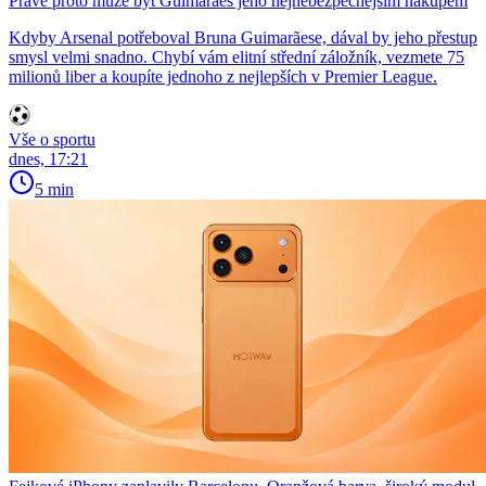
Právě proto může být Guimarães jeho nejnebezpečnějším nákupem
Kdyby Arsenal potřeboval Bruna Guimarãese, dával by jeho přestup
smysl velmi snadno. Chybí vám elitní střední záložník, vezmete 75
milionů liber a koupíte jednoho z nejlepších v Premier League.
Vše o sportu
dnes, 17:21
5 min