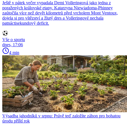
Ještě v pátek večer vypadala Demi Volleringová jako jedna z
poražených královské etapy. Katarzyna Niewiadoma-Phinney
zaútočila více než devět kilometrů před vrcholem Mont Ventoux,
dojela si pro vítězství a žlutý dres a Volleringové nechala
patnáctisekundový deficit.
Vše o sportu
dnes, 17:06
4 min
Výsadba jahodníků v srpnu: Právě teď založíte záhon pro bohatou
úrodu příští rok