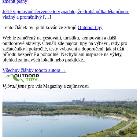
změnit plány
Ještě v polovině července to vypadalo, že druhá půlka léta přinese
vlažný a proměnlivý […]
Tento článek byl publikován ze zdrojů
Outdoor tipy
Web je zaměřený na cestování, turistiku, kempování a další
outdoorové aktivity. Čtenáři zde najdou tipy na výbavu, rady pro
začátečníky i pokročilé, testy vybavení a doporučení, jak si užít
přírodu bezpečně a pohodlně. Nechybí ani inspirace na výlety,
přehled zajímavých lokalit nebo praktické...
Všechny články tohoto autora →
Vybrali jsme pro vás
Magazíny a zajímavosti