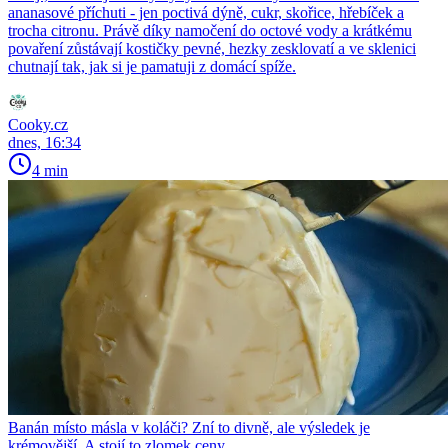
ananasové příchuti - jen poctivá dýně, cukr, skořice, hřebíček a
trocha citronu. Právě díky namočení do octové vody a krátkému
povaření zůstávají kostičky pevné, hezky zesklovatí a ve sklenici
chutnají tak, jak si je pamatuji z domácí spíže.
Cooky.cz
dnes, 16:34
4 min
Banán místo másla v koláči? Zní to divně, ale výsledek je
krémovější. A stojí to zlomek ceny