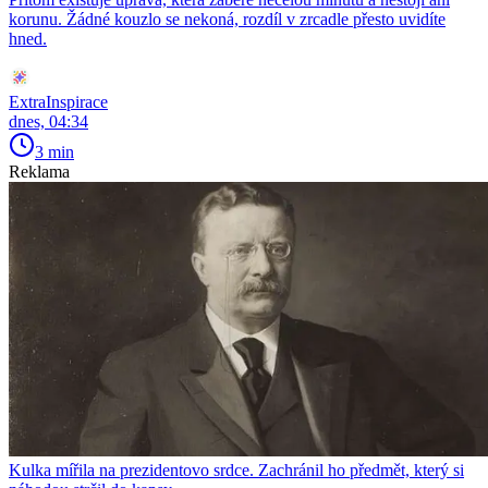
korunu. Žádné kouzlo se nekoná, rozdíl v zrcadle přesto uvidíte
hned.
ExtraInspirace
dnes, 04:34
3 min
Reklama
Kulka mířila na prezidentovo srdce. Zachránil ho předmět, který si