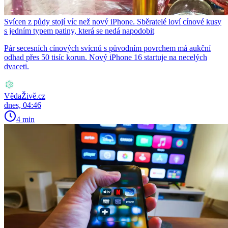
Svícen z půdy stojí víc než nový iPhone. Sběratelé loví cínové kusy
s jedním typem patiny, která se nedá napodobit
Pár secesních cínových svícnů s původním povrchem má aukční
odhad přes 50 tisíc korun. Nový iPhone 16 startuje na necelých
dvaceti.
VědaŽivě.cz
dnes, 04:46
4 min