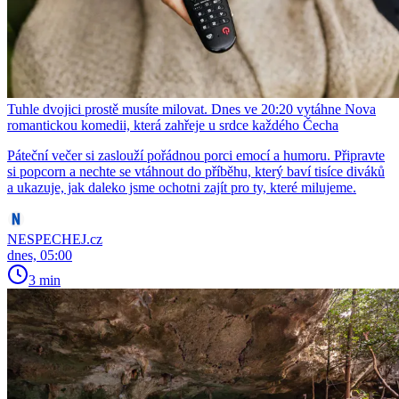
Tuhle dvojici prostě musíte milovat. Dnes ve 20:20 vytáhne Nova
romantickou komedii, která zahřeje u srdce každého Čecha
Páteční večer si zaslouží pořádnou porci emocí a humoru. Připravte
si popcorn a nechte se vtáhnout do příběhu, který baví tisíce diváků
a ukazuje, jak daleko jsme ochotni zajít pro ty, které milujeme.
NESPECHEJ.cz
dnes, 05:00
3 min