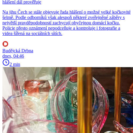
hlášení dál prověřuje
Na jihu Čech se stále objevuje řada hlášení o možné velké kočkovité
šelmě. Podle odborníků však alespoň některé zveřejněné záběry s
největší pravděpodobností zachycují obyčejnou domácí kočku.
Policie přesto oznámení nepodceňuje a kontroluje i fotografie a
videa šířená na sociálních sítích.
Budějcká Drbna
dnes, 04:46
2 min