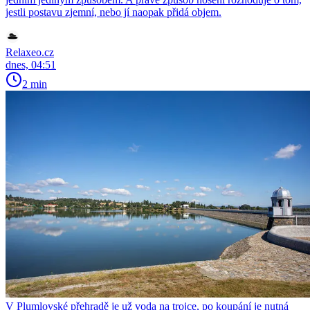
jestli postavu zjemní, nebo jí naopak přidá objem.
Relaxeo.cz
dnes, 04:51
2 min
V Plumlovské přehradě je už voda na trojce, po koupání je nutná