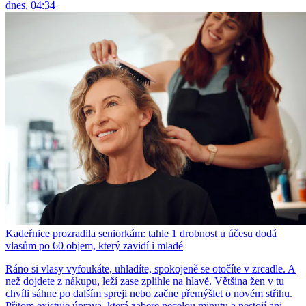
dnes, 04:34
Kadeřnice prozradila seniorkám: tahle 1 drobnost u účesu dodá
vlasům po 60 objem, který zavidí i mladé
Ráno si vlasy vyfoukáte, uhladíte, spokojeně se otočíte v zrcadle. A
než dojdete z nákupu, leží zase zplihle na hlavě. Většina žen v tu
chvíli sáhne po dalším spreji nebo začne přemýšlet o novém střihu.
Přitom existuje úprava, která zabere necelou minutu a nestojí ani