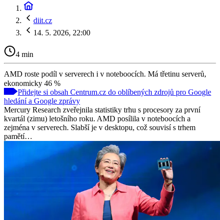
diit.cz
14. 5. 2026, 22:00
4 min
AMD roste podíl v serverech i v noteboocích. Má třetinu serverů,
ekonomicky 46 %
Přidejte si obsah Centrum.cz do oblíbených zdrojů pro Google
hledání a Google zprávy
Mercury Research zveřejnila statistiky trhu s procesory za první
kvartál (zimu) letošního roku. AMD posílila v noteboocích a
zejména v serverech. Slabší je v desktopu, což souvisí s trhem
pamětí…