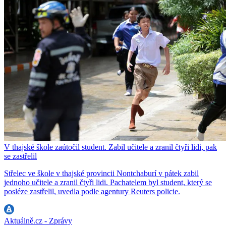
V thajské škole zaútočil student. Zabil učitele a zranil čtyři lidi, pak
se zastřelil
Střelec ve škole v thajské provincii Nontchaburí v pátek zabil
jednoho učitele a zranil čtyři lidi. Pachatelem byl student, který se
posléze zastřelil, uvedla podle agentury Reuters policie.
Aktuálně.cz - Zprávy