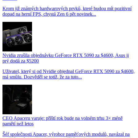
Krom již známých hardwarových prvků, které budou mít pozitivní
dopad na herní FPS, chystá Zen 6 pět novinek...
Nvidia zrušila objednávku GeForce RTX 5090 za $4600, Asus ji
prý dodá za $5200
Uživatel, který si od Nvidie objednal GeForce RTX 5090 za $4600,
má smůlu. Dozvěděl se totiž, že za tuto...
CEO Apaceru varuje: příští rok bude na volném trhu 3× méně
pamětí než letos
Šéf společnosti Apacer, výrobce paměťových modulů, navázal na