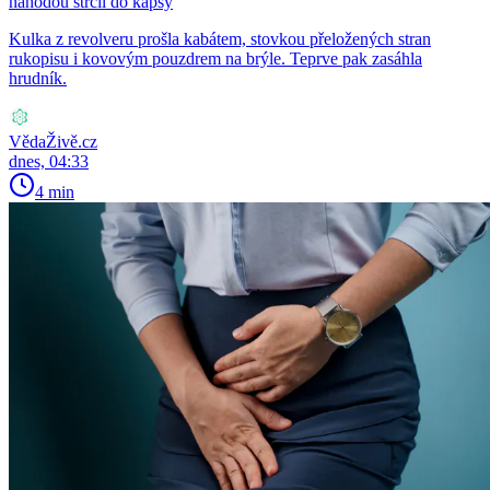
náhodou strčil do kapsy
Kulka z revolveru prošla kabátem, stovkou přeložených stran
rukopisu i kovovým pouzdrem na brýle. Teprve pak zasáhla
hrudník.
VědaŽivě.cz
dnes, 04:33
4 min