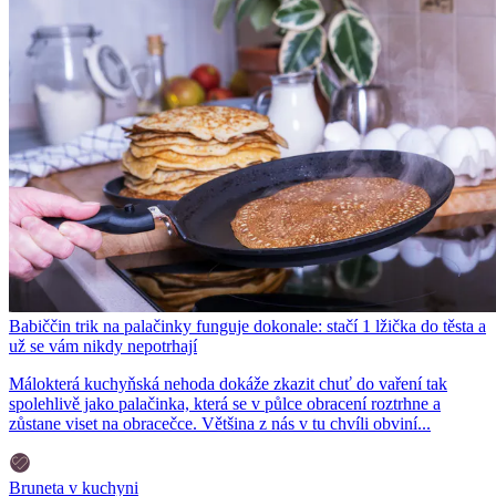
Babiččin trik na palačinky funguje dokonale: stačí 1 lžička do těsta a
už se vám nikdy nepotrhají
Málokterá kuchyňská nehoda dokáže zkazit chuť do vaření tak
spolehlivě jako palačinka, která se v půlce obracení roztrhne a
zůstane viset na obracečce. Většina z nás v tu chvíli obviní...
Bruneta v kuchyni