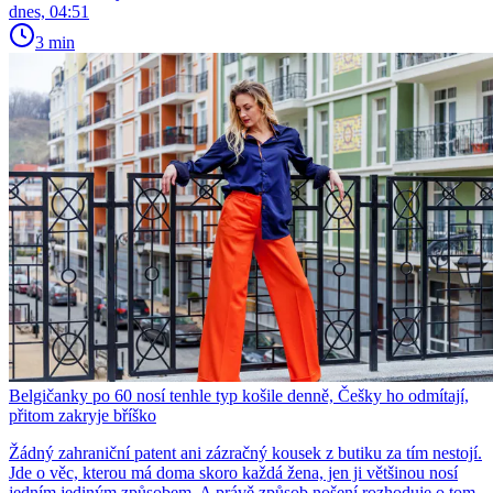
dnes, 04:51
3 min
Belgičanky po 60 nosí tenhle typ košile denně, Češky ho odmítají,
přitom zakryje bříško
Žádný zahraniční patent ani zázračný kousek z butiku za tím nestojí.
Jde o věc, kterou má doma skoro každá žena, jen ji většinou nosí
jedním jediným způsobem. A právě způsob nošení rozhoduje o tom,