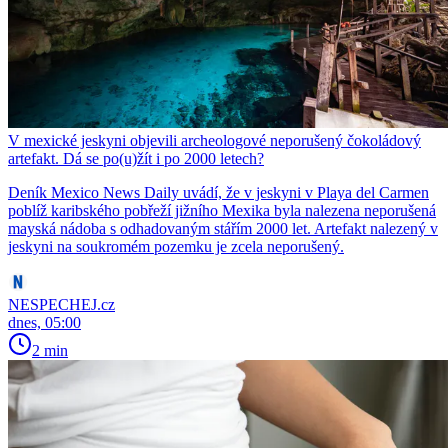
V mexické jeskyni objevili archeologové neporušený čokoládový
artefakt. Dá se po(u)žít i po 2000 letech?
Deník Mexico News Daily uvádí, že v jeskyni v Playa del Carmen
poblíž karibského pobřeží jižního Mexika byla nalezena neporušená
mayská nádoba s odhadovaným stářím 2000 let. Artefakt nalezený v
jeskyni na soukromém pozemku je zcela neporušený.
NESPECHEJ.cz
dnes, 05:00
2 min