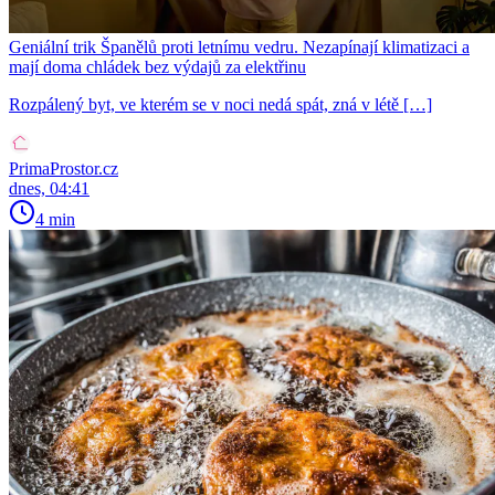
Geniální trik Španělů proti letnímu vedru. Nezapínají klimatizaci a
mají doma chládek bez výdajů za elektřinu
Rozpálený byt, ve kterém se v noci nedá spát, zná v létě […]
PrimaProstor.cz
dnes, 04:41
4 min