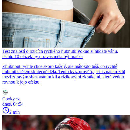
Test znalostí o rizicích rychlého hubnutí: Pokud si hlídáte váhu,
těchto 10 otázek by pro vás měla být hračka
Zhubnout rychle chce skoro každý, ale málokdo tuší, co rychlé
hubnutí s tělem skutečně dělá. Tento kvíz prověří, jestli znáte rozdíl
mezi zdravým shazováním kil a rizikovými zkratkami, které vedou
rovnou k jojo efektu.
Cooky.cz
dnes, 04:54
2 min