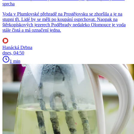
sprcha
Voda v Plumlovské přehradě na Prostějovsku se zhoršila a je na
stupni tři. Lidé by se měli po koupání osprchovat. Naopak na
štěrkopískových jezerech Poděbrady nedaleko Olomouce je voda
stále čistá a má označení jedna.
Hanácká Drbna
dnes, 04:50
1 min