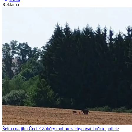
Reklama
Šelma na jihu Čech? Záběry mohou zachycovat kočku, policie