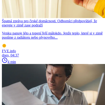
Špatná zpráva pro české domácnosti. Odborníci předpovídají, že
energie v zimě zase podraží
Venku panuje léto a topení řeší málokdo. Jenže teplo, které si v zimě
pustíme z radiátoru nebo plynového...
FVE.info
dnes, 04:37
4 min