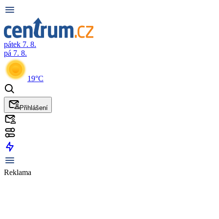
pátek 7. 8.
pá 7. 8.
19°C
Přihlášení
Reklama