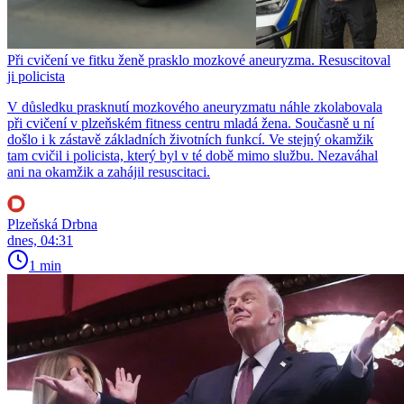
Při cvičení ve fitku ženě prasklo mozkové aneuryzma. Resuscitoval
ji policista
V důsledku prasknutí mozkového aneuryzmatu náhle zkolabovala
při cvičení v plzeňském fitness centru mladá žena. Současně u ní
došlo i k zástavě základních životních funkcí. Ve stejný okamžik
tam cvičil i policista, který byl v té době mimo službu. Nezaváhal
ani na okamžik a zahájil resuscitaci.
Plzeňská Drbna
dnes, 04:31
1 min