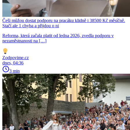
Češi můžou dostat podporu na pracáku klidně i 38500 Kč měsíčně.
Stačí ale 1 chyba a přijdou o ni
Reforma, která začala platit od ledna 2026, zvedla podporu v
nezaměstnanosti na […]
Zodpovime.cz
dnes, 04:36
3 min