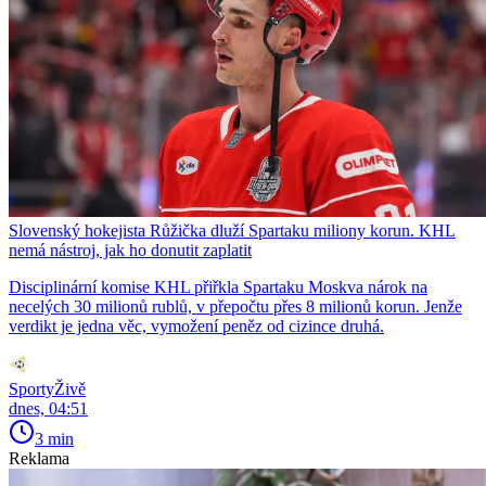
Slovenský hokejista Růžička dluží Spartaku miliony korun. KHL
nemá nástroj, jak ho donutit zaplatit
Disciplinární komise KHL přiřkla Spartaku Moskva nárok na
necelých 30 milionů rublů, v přepočtu přes 8 milionů korun. Jenže
verdikt je jedna věc, vymožení peněz od cizince druhá.
SportyŽivě
dnes, 04:51
3 min
Reklama