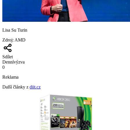
Lisa Su Turin
Zdroj
:
AMD
Sdílet
Denní
výzva
0
Reklama
Další články z
diit.cz