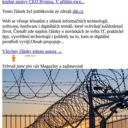
krušné zprávy CEO Hynixu. V příštím roce...
Tento článek byl publikován ze zdrojů
diit.cz
Web se věnuje tématům z oblasti informačních technologií,
softwaru, hardwaru i digitálních trendů, které ovlivňují každodenní
život. Čtenáři zde najdou články o novinkách ze světa IT, praktické
tipy, vysvětlení technologií i pohledy na to, kam se digitální
prostředí vyvíjí.Obsah propojuje...
Všechny články tohoto autora →
Vybrali jsme pro vás
Magazíny a zajímavosti