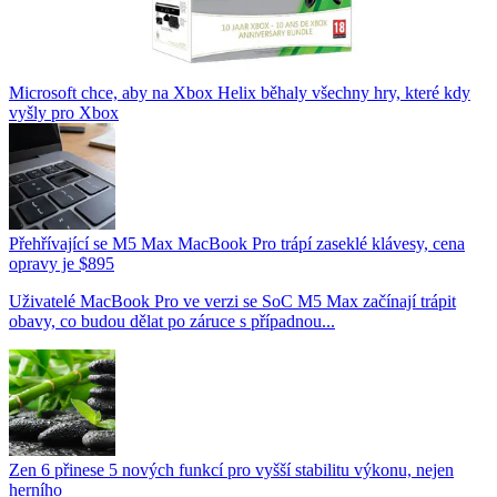
Microsoft chce, aby na Xbox Helix běhaly všechny hry, které kdy
vyšly pro Xbox
Přehřívající se M5 Max MacBook Pro trápí zaseklé klávesy, cena
opravy je $895
Uživatelé MacBook Pro ve verzi se SoC M5 Max začínají trápit
obavy, co budou dělat po záruce s případnou...
Zen 6 přinese 5 nových funkcí pro vyšší stabilitu výkonu, nejen
herního