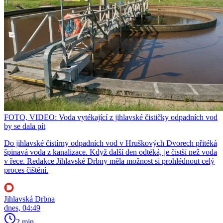
FOTO, VIDEO: Voda vytékající z jihlavské čističky odpadních vod
by se dala pít
Do jihlavské čistírny odpadních vod v Hruškových Dvorech přitéká
špinavá voda z kanalizace. Když další den odtéká, je čistší než voda
v řece. Redakce Jihlavské Drbny měla možnost si prohlédnout celý
proces čištění.
Jihlavská Drbna
dnes, 04:49
2 min