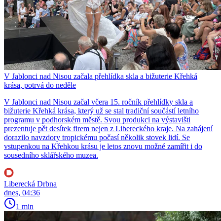
V Jablonci nad Nisou začala přehlídka skla a bižuterie Křehká
krása, potrvá do neděle
V Jablonci nad Nisou začal včera 15. ročník přehlídky skla a
bižuterie Křehká krása, který už se stal tradiční součástí letního
programu v podhorském městě. Svou produkci na výstavišti
prezentuje pět desítek firem nejen z Libereckého kraje. Na zahájení
dorazilo navzdory tropickému počasí několik stovek lidí. Se
vstupenkou na Křehkou krásu je letos znovu možné zamířit i do
sousedního sklářského muzea.
Liberecká Drbna
dnes, 04:36
1 min