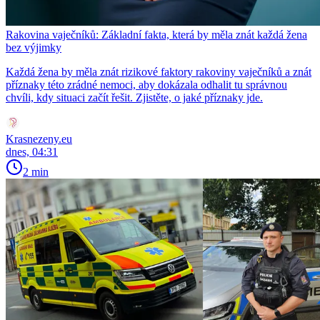
Rakovina vaječníků: Základní fakta, která by měla znát každá žena
bez výjimky
Každá žena by měla znát rizikové faktory rakoviny vaječníků a znát
příznaky této zrádné nemoci, aby dokázala odhalit tu správnou
chvíli, kdy situaci začít řešit. Zjistěte, o jaké příznaky jde.
Krasnezeny.eu
dnes, 04:31
2 min