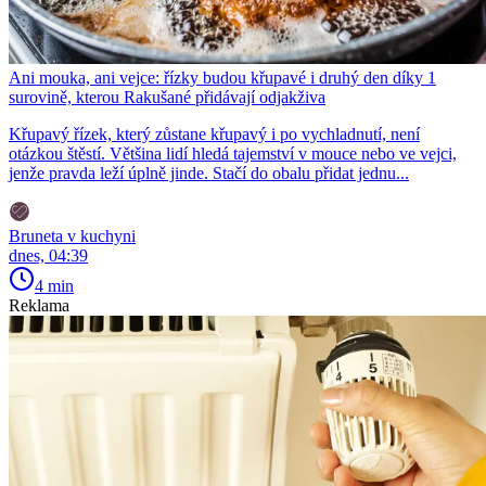
Ani mouka, ani vejce: řízky budou křupavé i druhý den díky 1
surovině, kterou Rakušané přidávají odjakživa
Křupavý řízek, který zůstane křupavý i po vychladnutí, není
otázkou štěstí. Většina lidí hledá tajemství v mouce nebo ve vejci,
jenže pravda leží úplně jinde. Stačí do obalu přidat jednu...
Bruneta v kuchyni
dnes, 04:39
4 min
Reklama