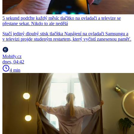
5 sekund podržte každý měsíc tlačítko na ovladači a televize se
přestane sekat. Nikdo to ale nedělá
Stačí jediný dlouhý stisk tlačítka Napájení na ovladači Samsungu a
v televizi projde studeným restartem, který vyčistí zanesenou paměť.
Mobify.cz
dnes, 04:42
4 min