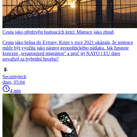
Ceuta jako předzvěst budoucích krizí: Migrace jako zbraň
Ceuta jako brána do Evropy. Krize v roce 2021 ukázala, že migrace
může být využita jako nástroj geopolitického nátlaku. Jak funguje
koncept „weaponized migration“ a proč jej NATO i EU dnes
považují za hybridní hrozbu?
Securitytech
dnes, 05:04
4 min