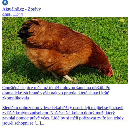
Aktuálně.cz - Zprávy
dnes, 11:44
Opuštěná slepice měla už téměř nulovou šanci na přežití. Po
dramatické záchraně vyšla najevo pravda, která situaci ještě
zkomplikovala
Slepičku pohozenou v lese čekal těžký osud. Její majitel se jí zbavil
zvláště krutým způsobem. Naštěstí šel kolem dobrý muž, který
zavolal pomoc právě včas. Lidé by si měli pořizovat zvíře jen tehdy,
jsou-li schopni se [...]...