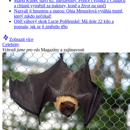
Mário Kubec slaví 62. narozeniny. Prince i vojáka z Chlapců
a chlapů vyměnil za traktory, koně a život na ranči
Nazvali ji hnusnou a starou: Olga Menzelová vytáhla trumf,
který nikdo nečekal!
Obří váhový skok Lucie Polišenské: Má dole 22 kilo a
popsala, jak se jí změnilo tělo
Zobrazit více
Celebrity
Vybrali jsme pro vás
Magazíny a zajímavosti