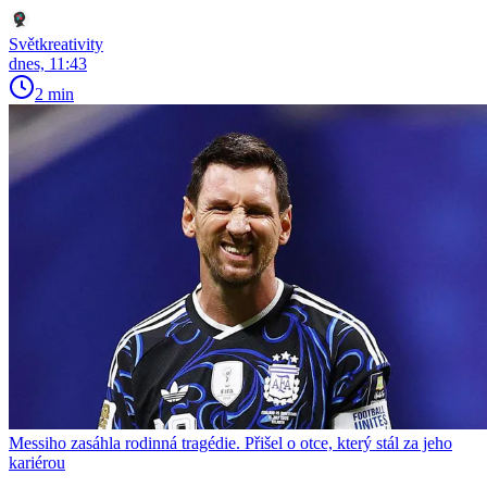
Světkreativity
dnes, 11:43
2 min
Messiho zasáhla rodinná tragédie. Přišel o otce, který stál za jeho
kariérou