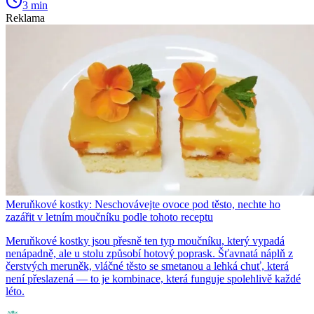
3 min
Reklama
Meruňkové kostky: Neschovávejte ovoce pod těsto, nechte ho
zazářit v letním moučníku podle tohoto receptu
Meruňkové kostky jsou přesně ten typ moučníku, který vypadá
nenápadně, ale u stolu způsobí hotový poprask. Šťavnatá náplň z
čerstvých meruněk, vláčné těsto se smetanou a lehká chuť, která
není přeslazená — to je kombinace, která funguje spolehlivě každé
léto.