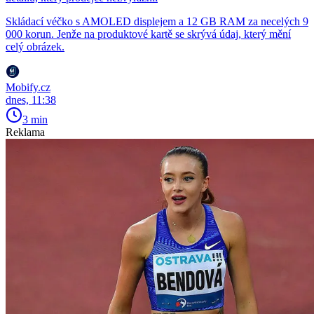
Skládací véčko s AMOLED displejem a 12 GB RAM za necelých 9
000 korun. Jenže na produktové kartě se skrývá údaj, který mění
celý obrázek.
Mobify.cz
dnes, 11:38
3 min
Reklama