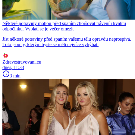
Některé potraviny mohou před spaním zhoršovat trávení i kvalitu
odpočinku. Vyplatí se je večer omezit
Jíst některé potraviny před spaním vašemu tělu opravdu neprospívá.
Toto jsou ty, kterým byste se měli nejvíce vyhýbat.
Zdravestravovani.eu
dnes, 11:33
3 min