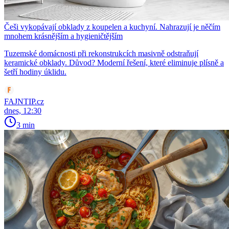
Češi vykopávají obklady z koupelen a kuchyní. Nahrazují je něčím
mnohem krásnějším a hygieničtějším
Tuzemské domácnosti při rekonstrukcích masivně odstraňují
keramické obklady. Důvod? Moderní řešení, které eliminuje plísně a
šetří hodiny úklidu.
FAJNTIP.cz
dnes, 12:30
3 min