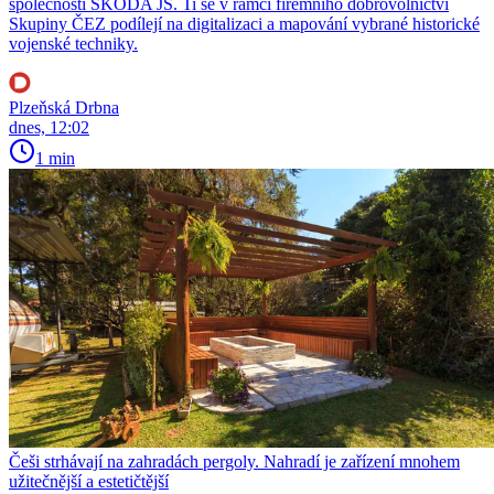
společnosti ŠKODA JS. Ti se v rámci firemního dobrovolnictví
Skupiny ČEZ podílejí na digitalizaci a mapování vybrané historické
vojenské techniky.
Plzeňská Drbna
dnes, 12:02
1 min
Češi strhávají na zahradách pergoly. Nahradí je zařízení mnohem
užitečnější a estetičtější