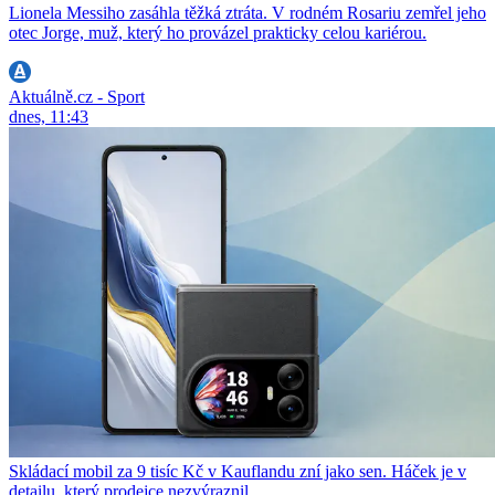
Lionela Messiho zasáhla těžká ztráta. V rodném Rosariu zemřel jeho
otec Jorge, muž, který ho provázel prakticky celou kariérou.
Aktuálně.cz - Sport
dnes, 11:43
Skládací mobil za 9 tisíc Kč v Kauflandu zní jako sen. Háček je v
detailu, který prodejce nezvýraznil