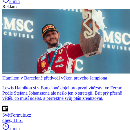
3 min
Reklama
Hamilton v Barceloně předvedl výkon pravého šampiona
Lewis Hamilton si v Barceloně dojel pro první vítězství ve Ferrari.
Podle Stefana Johanssona ale nešlo jen o strategii. Brit prý přesně
věděl, co musí udělat, a perfektně svůj plán zrealizoval.
SvětFormule.cz
dnes, 11:51
2 min