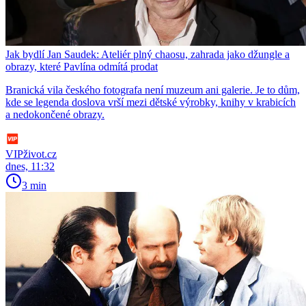
Jak bydlí Jan Saudek: Ateliér plný chaosu, zahrada jako džungle a
obrazy, které Pavlína odmítá prodat
Branická vila českého fotografa není muzeum ani galerie. Je to dům,
kde se legenda doslova vrší mezi dětské výrobky, knihy v krabicích
a nedokončené obrazy.
VIPživot.cz
dnes, 11:32
3 min