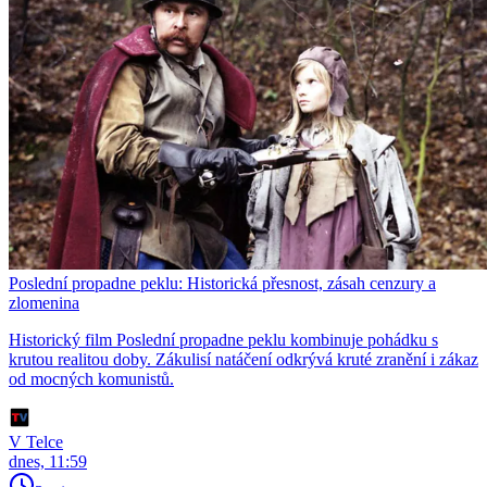
Poslední propadne peklu: Historická přesnost, zásah cenzury a
zlomenina
Historický film Poslední propadne peklu kombinuje pohádku s
krutou realitou doby. Zákulisí natáčení odkrývá kruté zranění i zákaz
od mocných komunistů.
V Telce
dnes, 11:59