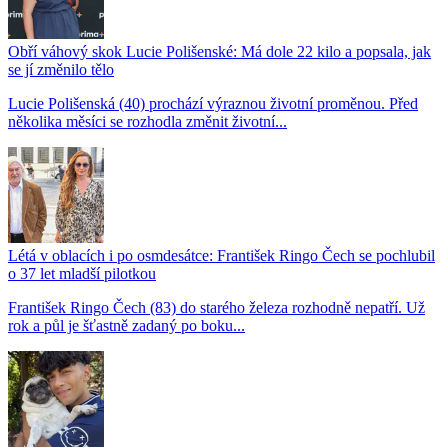
Obří váhový skok Lucie Polišenské: Má dole 22 kilo a popsala, jak
se jí změnilo tělo
Lucie Polišenská (40) prochází výraznou životní proměnou. Před
několika měsíci se rozhodla změnit životní...
Létá v oblacích i po osmdesátce: František Ringo Čech se pochlubil
o 37 let mladší pilotkou
František Ringo Čech (83) do starého železa rozhodně nepatří. Už
rok a půl je šťastně zadaný po boku...