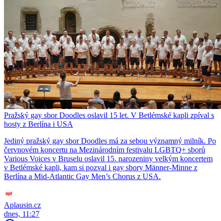
Pražský gay sbor Doodles oslavil 15 let. V Betlémské kapli zpíval s
hosty z Berlína i USA
Jediný pražský gay sbor Doodles má za sebou významný milník. Po
červnovém koncertu na Mezinárodním festivalu LGBTQ+ sborů
Various Voices v Bruselu oslavil 15. narozeniny velkým koncertem
v Betlémské kapli, kam si pozval i gay sbory Männer-Minne z
Berlína a Mid-Atlantic Gay Men’s Chorus z USA.
Aplausin.cz
dnes, 11:27