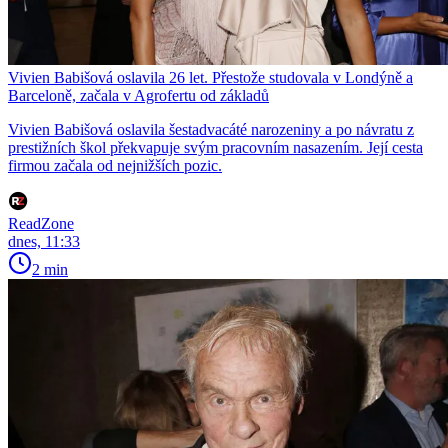
Vivien Babišová oslavila 26 let. Přestože studovala v Londýně a
Barceloně, začala v Agrofertu od základů
Vivien Babišová oslavila šestadvacáté narozeniny a po návratu z
prestižních škol překvapuje svým pracovním nasazením. Její cesta
firmou začala od nejnižších pozic.
ReadZone
dnes, 11:33
2 min