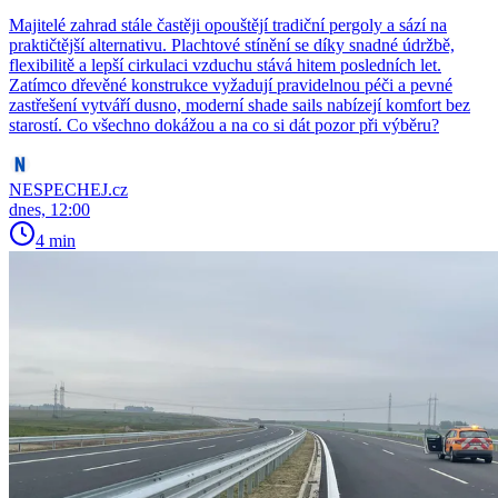
Majitelé zahrad stále častěji opouštějí tradiční pergoly a sází na
praktičtější alternativu. Plachtové stínění se díky snadné údržbě,
flexibilitě a lepší cirkulaci vzduchu stává hitem posledních let.
Zatímco dřevěné konstrukce vyžadují pravidelnou péči a pevné
zastřešení vytváří dusno, moderní shade sails nabízejí komfort bez
starostí. Co všechno dokážou a na co si dát pozor při výběru?
NESPECHEJ.cz
dnes, 12:00
4 min