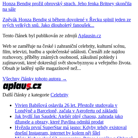
Honza Bendig prožil obrovský strach. Jeho fenka Britney skončila
na sále
Zpěvák Honza Bendig si během dovolené v Řecku splnil jeden ze
svých velkých snů. Jako dlouholetý fanoušek...
Tento článek byl publikován ze zdrojů
Aplausin.cz
Web se zaměřuje na české i zahraniční celebrity, kulturní scénu,
film, televizi, hudbu a společenské události. Čtenáři zde najdou
rozhovory, příběhy známých osobností, zákulisní pohledy i
zajímavosti, které dokreslují svět showbyznysu a veřejného života.
Obsah je laděný spíše magazínově než...
Všechny články tohoto autora →
Další články z kategorie
Celebrity
Vivien Babišová oslavila 26 let. Přestože studovala v
Londýně a Barceloně, začala v Agrofertu od základů
Jak bydlí Jan Saudek: Ateliér plný chaosu, zahrada jako
džungle a obrazy, které Pavlína odmítá prodat
Hvězda první SuperStar má jasno: Kdyby tehdy existoval
dnešní Instagram, internet by kolem něj šílel