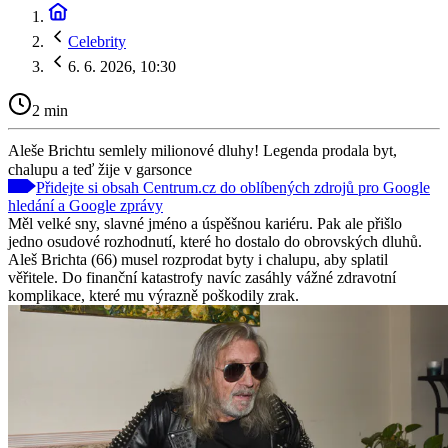
Celebrity
6. 6. 2026, 10:30
2 min
Aleše Brichtu semlely milionové dluhy! Legenda prodala byt,
chalupu a teď žije v garsonce
Přidejte si obsah Centrum.cz do oblíbených zdrojů pro Google
hledání a Google zprávy
Měl velké sny, slavné jméno a úspěšnou kariéru. Pak ale přišlo
jedno osudové rozhodnutí, které ho dostalo do obrovských dluhů.
Aleš Brichta (66) musel rozprodat byty i chalupu, aby splatil
věřitele. Do finanční katastrofy navíc zasáhly vážné zdravotní
komplikace, které mu výrazně poškodily zrak.