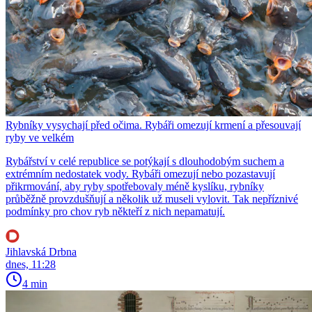
Rybníky vysychají před očima. Rybáři omezují krmení a přesouvají
ryby ve velkém
Rybářství v celé republice se potýkají s dlouhodobým suchem a
extrémním nedostatek vody. Rybáři omezují nebo pozastavují
přikrmování, aby ryby spotřebovaly méně kyslíku, rybníky
průběžně provzdušňují a několik už museli vylovit. Tak nepříznivé
podmínky pro chov ryb někteří z nich nepamatují.
Jihlavská Drbna
dnes, 11:28
4 min