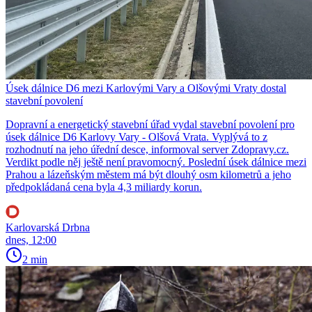
Úsek dálnice D6 mezi Karlovými Vary a Olšovými Vraty dostal
stavební povolení
Dopravní a energetický stavební úřad vydal stavební povolení pro
úsek dálnice D6 Karlovy Vary - Olšová Vrata. Vyplývá to z
rozhodnutí na jeho úřední desce, informoval server Zdopravy.cz.
Verdikt podle něj ještě není pravomocný. Poslední úsek dálnice mezi
Prahou a lázeňským městem má být dlouhý osm kilometrů a jeho
předpokládaná cena byla 4,3 miliardy korun.
Karlovarská Drbna
dnes, 12:00
2 min