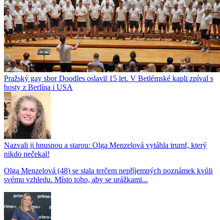
Pražský gay sbor Doodles oslavil 15 let. V Betlémské kapli zpíval s
hosty z Berlína i USA
Nazvali ji hnusnou a starou: Olga Menzelová vytáhla trumf, který
nikdo nečekal!
Olga Menzelová (48) se stala terčem nepříjemných poznámek kvůli
svému vzhledu. Místo toho, aby se urážkami...