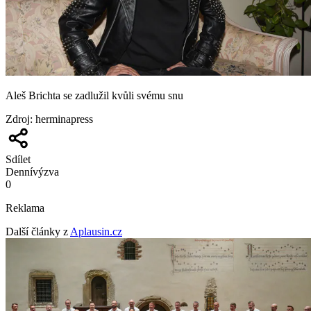
Aleš Brichta se zadlužil kvůli svému snu
Zdroj
:
herminapress
Sdílet
Denní
výzva
0
Reklama
Další články z
Aplausin.cz