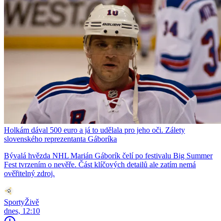
Holkám dával 500 euro a já to udělala pro jeho oči. Zálety
slovenského reprezentanta Gáboríka
Bývalá hvězda NHL Marián Gáborík čelí po festivalu Big Summer
Fest tvrzením o nevěře. Část klíčových detailů ale zatím nemá
ověřitelný zdroj.
SportyŽivě
dnes, 12:10