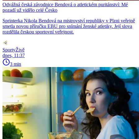
Odvážná česká závodnice Bendová o atletickém puritánství: Mé
pozadí už vidělo celé Česko
Sprinterka Nikola Bendová na mistrovství republiky v Plzni veřejně
smetla novou příručku EBU pro snímání ženské atletiky. Její slova
rozdělila českou sportovní veřejnost.
SportyŽivě
dnes, 11:37
3 min