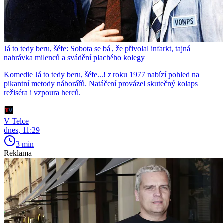
Já to tedy beru, šéfe: Sobota se bál, že přivolal infarkt, tajná
nahrávka milenců a svádění plachého kolegy
Komedie Já to tedy beru, šéfe...! z roku 1977 nabízí pohled na
pikantní metody náborářů. Natáčení provázel skutečný kolaps
režiséra i vzpoura herců.
V Telce
dnes, 11:29
3 min
Reklama