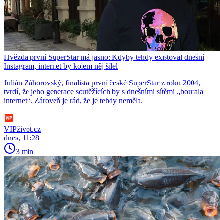
Hvězda první SuperStar má jasno: Kdyby tehdy existoval dnešní
Instagram, internet by kolem něj šílel
Julián Záhorovský, finalista první české SuperStar z roku 2004,
tvrdí, že jeho generace soutěžících by s dnešními sítěmi „bourala
internet“. Zároveň je rád, že je tehdy neměla.
VIPživot.cz
dnes, 11:28
3 min