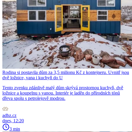
Rodina si postavila dům za 3,5 milionu Kč z kontejneru. Uvnitř jsou
dvě ložnice, vana i kuchyň do U
Tento zvenku zdánlivě malý dům skrývá prostornou kuchyň, dvě
ložnice a koupelnu s vanou. Interiér je laděn do přírodních tónů
dřeva spolu s petrolejově modrou.
adbz.cz
dnes, 12:20
3 min