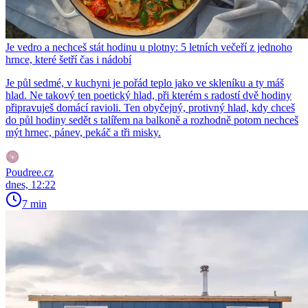
Je vedro a nechceš stát hodinu u plotny: 5 letních večeří z jednoho
hrnce, které šetří čas i nádobí
Je půl sedmé, v kuchyni je pořád teplo jako ve skleníku a ty máš
hlad. Ne takový ten poetický hlad, při kterém s radostí dvě hodiny
připravuješ domácí ravioli. Ten obyčejný, protivný hlad, kdy chceš
do půl hodiny sedět s talířem na balkoně a rozhodně potom nechceš
mýt hrnec, pánev, pekáč a tři misky.
Poudree.cz
dnes, 12:22
7 min