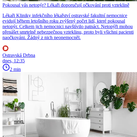
Pokousal vás netopýr? Lékaři doporučují očkování proti vzteklině
Lékaři Kliniky infekčního lékařství ostravské fakultní nemocnice
evidují během letošního roku zvýšený počet lidí, které pokousal
netopýr. Celkem jich nemocnici navštívilo patnáct. Netopýři mohou
přenášet smrtelně nebezpečnou vzteklinu, proto byli všichni pacienti
naočkováni. Žádný z nich neonemocněl.
Ostravská Drbna
dnes, 12:35
2 min