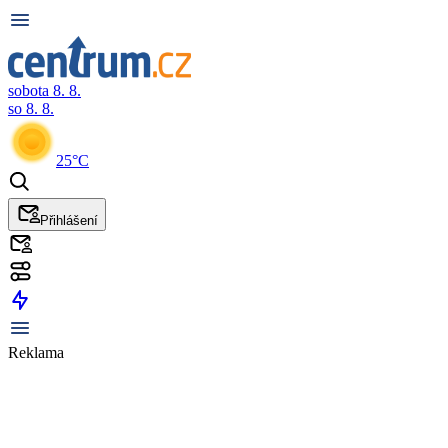
sobota 8. 8.
so 8. 8.
25°C
Přihlášení
Reklama