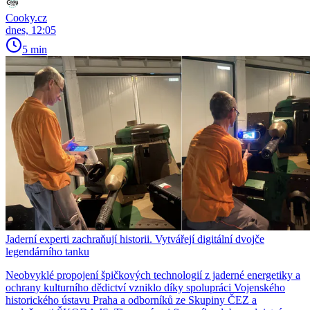
Cooky.cz
dnes, 12:05
5 min
Jaderní experti zachraňují historii. Vytvářejí digitální dvojče
legendárního tanku
Neobvyklé propojení špičkových technologií z jaderné energetiky a
ochrany kulturního dědictví vzniklo díky spolupráci Vojenského
historického ústavu Praha a odborníků ze Skupiny ČEZ a