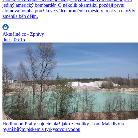
jediný americký bombardér. O několik okamžiků později první
atomová bomba použitá ve válce proměnila město v trosky a navždy
změnila běh dějin.
Aktuálně.cz - Zprávy
dnes, 06:15
Hodinu od Prahy najdete pláž jako z exotiky. Lom Maledivy se
pyšní bílým pískem a tyrkysovou vodou