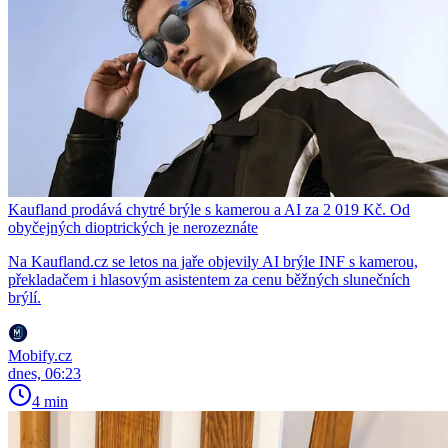
Kaufland prodává chytré brýle s kamerou a AI za 2 019 Kč. Od
obyčejných dioptrických je nerozeznáte
Na Kaufland.cz se letos na jaře objevily AI brýle INF s kamerou,
překladačem i hlasovým asistentem za cenu běžných slunečních
brýlí.
Mobify.cz
dnes, 06:23
4 min