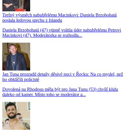
Trefný výsměch nabubřelému Macinkovi: Daniela Brzobohatá
poslala ledovou sprchu z Islandu
Daniela Brzobohatá (47) vtipně vrátila úder nabubřelému Petrovi
Macinkovi (47). Moderátorka se rozhodla...
Jan Tuna prozradil detaily děsivé noci v Řecku: Na co myslel, než
ho obklíčili policisté
Dovolená na Rhodosu měla být pro Jana Tunu (53) chvílí klidu
daleko od kamer. Místo toho se moderátor a...