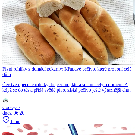
Pivní rohlíky z domácí pekárny: Křupavé pečivo, které provoní celý
dům
Čerstvě upečené rohlíky, to je vůně, která se line celým domem. A
když se do těsta přidá světlé pivo, získá pečivo ještě výraznější chuť.
Cooky.cz
dnes, 06:20
3 min