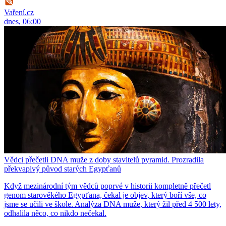
Vaření.cz
dnes, 06:00
Vědci přečetli DNA muže z doby stavitelů pyramid. Prozradila
překvapivý původ starých Egypťanů
Když mezinárodní tým vědců poprvé v historii kompletně přečetl
genom starověkého Egypťana, čekal je objev, který boří vše, co
jsme se učili ve škole. Analýza DNA muže, který žil před 4 500 lety,
odhalila něco, co nikdo nečekal.