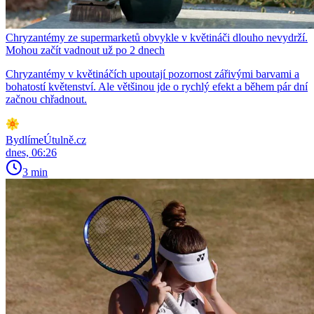
Chryzantémy ze supermarketů obvykle v květináči dlouho nevydrží.
Mohou začít vadnout už po 2 dnech
Chryzantémy v květináčích upoutají pozornost zářivými barvami a
bohatostí květenství. Ale většinou jde o rychlý efekt a během pár dní
začnou chřadnout.
BydlímeÚtulně.cz
dnes, 06:26
3 min