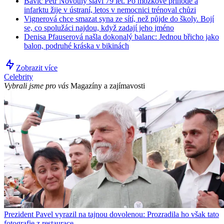
Bavič Petr Novotný slaví 79 let. Po mozkové příhodě a
infarktu žije v ústraní, letos v nemocnici trénoval chůzi
Vignerová chce smazat syna ze sítí, než půjde do školy. Bojí
se, co spolužáci najdou, když zadají jeho jméno
Denisa Pfauserová našla dokonalý balanc: Jednou břicho jako
balon, podruhé kráska v bikinách
Zobrazit více
Celebrity
Vybrali jsme pro vás
Magazíny a zajímavosti
Prezident Pavel vyrazil na tajnou dovolenou: Prozradila ho však tato
fotografie z restaurace