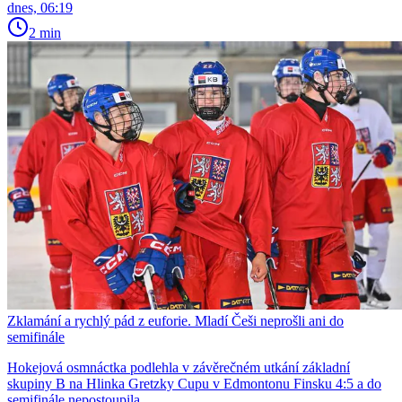
dnes, 06:19
2 min
Zklamání a rychlý pád z euforie. Mladí Češi neprošli ani do
semifinále
Hokejová osmnáctka podlehla v závěrečném utkání základní
skupiny B na Hlinka Gretzky Cupu v Edmontonu Finsku 4:5 a do
semifinále nepostoupila.