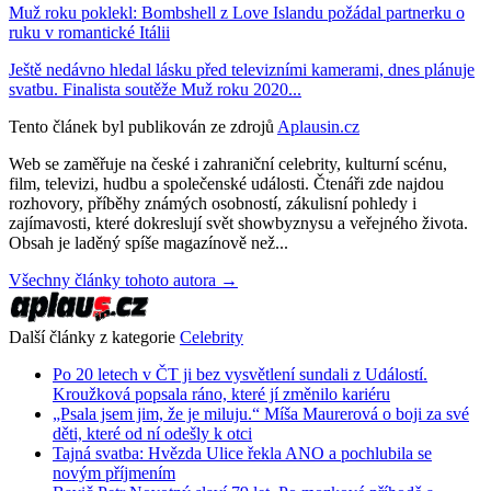
Muž roku poklekl: Bombshell z Love Islandu požádal partnerku o
ruku v romantické Itálii
Ještě nedávno hledal lásku před televizními kamerami, dnes plánuje
svatbu. Finalista soutěže Muž roku 2020...
Tento článek byl publikován ze zdrojů
Aplausin.cz
Web se zaměřuje na české i zahraniční celebrity, kulturní scénu,
film, televizi, hudbu a společenské události. Čtenáři zde najdou
rozhovory, příběhy známých osobností, zákulisní pohledy i
zajímavosti, které dokreslují svět showbyznysu a veřejného života.
Obsah je laděný spíše magazínově než...
Všechny články tohoto autora →
Další články z kategorie
Celebrity
Po 20 letech v ČT ji bez vysvětlení sundali z Událostí.
Kroužková popsala ráno, které jí změnilo kariéru
„Psala jsem jim, že je miluju.“ Míša Maurerová o boji za své
děti, které od ní odešly k otci
Tajná svatba: Hvězda Ulice řekla ANO a pochlubila se
novým příjmením