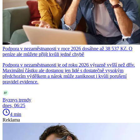
Podpora v nezaměstnanosti v roce 2026 dosáhne až 38 537 Kč. O
peníze ale můžete přijít kvůli jedné chybě
Podpora v nezaměstnanosti je od roku 2026 výrazně vyšší než dřív.
Maximální částku ale dostanou jen lidé s dostatečně vysokým
předchozím výdělkem a nárok může zaniknout i kvůli porušení
pravidel evidence.
Byznys trendy
dnes, 06:25
4 min
Reklama