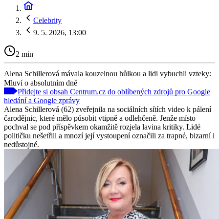
Celebrity
9. 5. 2026, 13:00
2 min
Alena Schillerová mávala kouzelnou hůlkou a lidi vybuchli vzteky:
Mluví o absolutním dně
Přidejte si obsah Centrum.cz do oblíbených zdrojů pro Google
hledání a Google zprávy
Alena Schillerová (62) zveřejnila na sociálních sítích video k pálení
čarodějnic, které mělo působit vtipně a odlehčeně. Jenže místo
pochval se pod příspěvkem okamžitě rozjela lavina kritiky. Lidé
političku nešetřili a mnozí její vystoupení označili za trapné, bizarní i
nedůstojné.