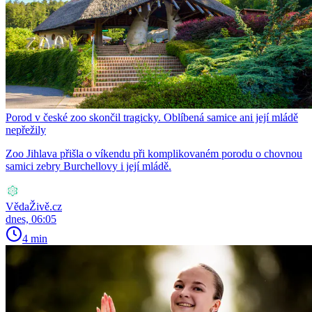
Porod v české zoo skončil tragicky. Oblíbená samice ani její mládě
nepřežily
Zoo Jihlava přišla o víkendu při komplikovaném porodu o chovnou
samici zebry Burchellovy i její mládě.
VědaŽivě.cz
dnes, 06:05
4 min