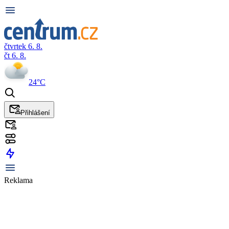
čtvrtek 6. 8.
čt 6. 8.
24°C
Přihlášení
Reklama