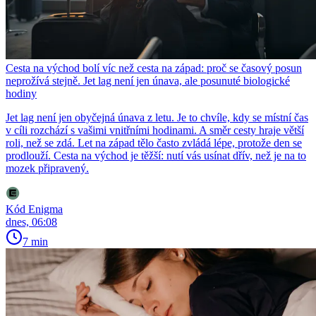
Cesta na východ bolí víc než cesta na západ: proč se časový posun
neprožívá stejně. Jet lag není jen únava, ale posunuté biologické
hodiny
Jet lag není jen obyčejná únava z letu. Je to chvíle, kdy se místní čas
v cíli rozchází s vašimi vnitřními hodinami. A směr cesty hraje větší
roli, než se zdá. Let na západ tělo často zvládá lépe, protože den se
prodlouží. Cesta na východ je těžší: nutí vás usínat dřív, než je na to
mozek připravený.
Kód Enigma
dnes, 06:08
7 min