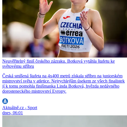
Neuvěřitelný finiš českého zázraku. Botková vytáhla štafetu ke
světovému stříbru
Česká smíšená štafeta na 4x400 metrů získala stříbro na juniorském
mistrovství světa v atletice. Nejrychlejším úsekem ze všech finalistek
jí k tomu pomohla finišmanka Linda Botková, hvězda nedávného
dorosteneckého mistrovství Evropy.
Aktuálně.cz - Sport
dnes, 06:01