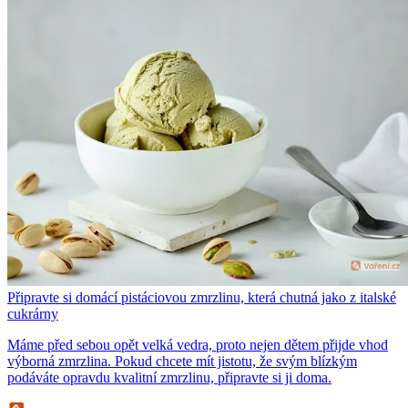
Připravte si domácí pistáciovou zmrzlinu, která chutná jako z italské
cukrárny
Máme před sebou opět velká vedra, proto nejen dětem přijde vhod
výborná zmrzlina. Pokud chcete mít jistotu, že svým blízkým
podáváte opravdu kvalitní zmrzlinu, připravte si ji doma.