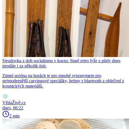
Sjezdovka z dob socialismu v kurzu: Staré retro lyže z půdy dnes
prodáte i za několik tisíc
Zimní sezóna na horách je pro mnohé synonymem pro
nejmodernější carvingové speciálky, helmy s bluetooth a oblečení z
kosmických materiálů.
VědaŽivě.cz
dnes, 06:22
2 min