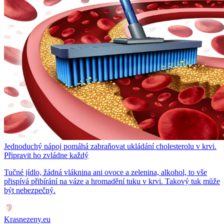
Jednoduchý nápoj pomáhá zabraňovat ukládání cholesterolu v krvi.
Připravit ho zvládne každý
Tučné jídlo, žádná vláknina ani ovoce a zelenina, alkohol, to vše
přispívá přibírání na váze a hromadění tuku v krvi. Takový tuk může
být nebezpečný.
Krasnezeny.eu