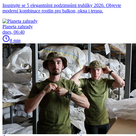
Inspirujte se 5 elegantními podzimními truhlíky 2026. Objevte
moderní kombinace rostlin pro balkon, okna i terasu.
Planeta zahrady
dnes, 06:40
8 min