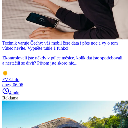
Technik varuje Čechy: váš mobil žere data i přes noc a vy o tom
vůbec nevíte. Vypněte tuhle 1 funkci
Zkontrolovali jste někdy v půlce měsíce, kolik dat jste spotřebovali,
a nestačili se divit? Přitom jste skoro nic...
FVE.info
dnes, 06:06
4 min
Reklama