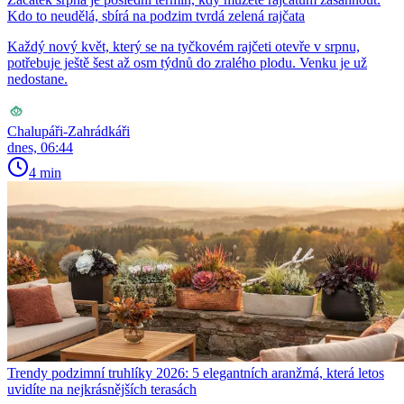
Kdo to neudělá, sbírá na podzim tvrdá zelená rajčata
Každý nový květ, který se na tyčkovém rajčeti otevře v srpnu,
potřebuje ještě šest až osm týdnů do zralého plodu. Venku je už
nedostane.
Chalupáři-Zahrádkáři
dnes, 06:44
4 min
Trendy podzimní truhlíky 2026: 5 elegantních aranžmá, která letos
uvidíte na nejkrásnějších terasách