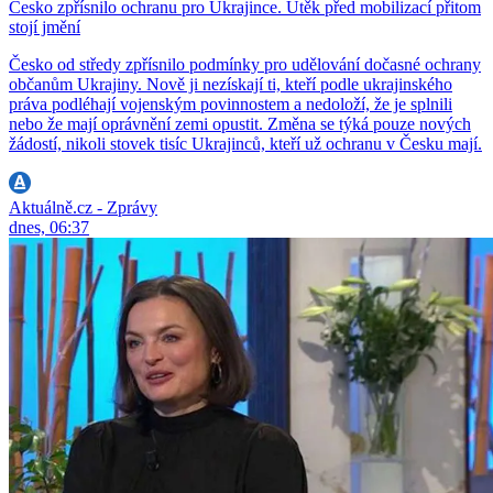
Česko zpřísnilo ochranu pro Ukrajince. Útěk před mobilizací přitom
stojí jmění
Česko od středy zpřísnilo podmínky pro udělování dočasné ochrany
občanům Ukrajiny. Nově ji nezískají ti, kteří podle ukrajinského
práva podléhají vojenským povinnostem a nedoloží, že je splnili
nebo že mají oprávnění zemi opustit. Změna se týká pouze nových
žádostí, nikoli stovek tisíc Ukrajinců, kteří už ochranu v Česku mají.
Aktuálně.cz - Zprávy
dnes, 06:37