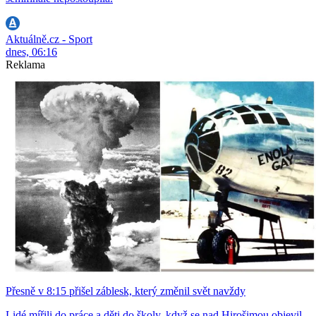
Aktuálně.cz - Sport
dnes, 06:16
Reklama
Přesně v 8:15 přišel záblesk, který změnil svět navždy
Lidé mířili do práce a děti do školy, když se nad Hirošimou objevil