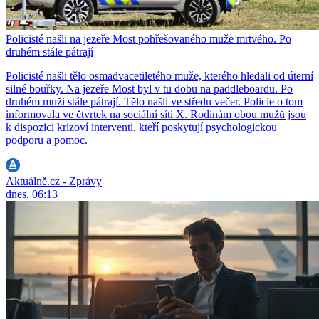
Policisté našli na jezeře Most pohřešovaného muže mrtvého. Po
druhém stále pátrají
Policisté našli tělo osmadvacetiletého muže, kterého hledali od úterní
silné bouřky. Na jezeře Most byl v tu dobu na paddleboardu. Po
druhém muži stále pátrají. Tělo našli ve středu večer. Policie o tom
informovala ve čtvrtek na sociální síti X. Rodinám obou mužů jsou
k dispozici krizoví interventi, kteří poskytují psychologickou
podporu a pomoc.
Aktuálně.cz - Zprávy
dnes, 06:13