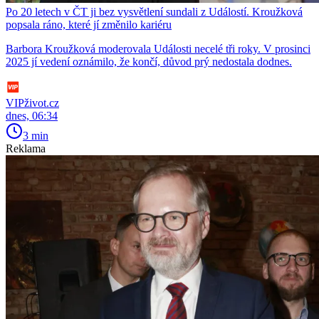
Po 20 letech v ČT ji bez vysvětlení sundali z Událostí. Kroužková
popsala ráno, které jí změnilo kariéru
Barbora Kroužková moderovala Události necelé tři roky. V prosinci
2025 jí vedení oznámilo, že končí, důvod prý nedostala dodnes.
VIPživot.cz
dnes, 06:34
3 min
Reklama