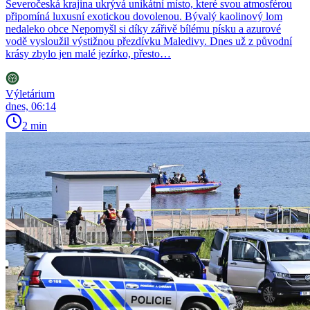
Severočeská krajina ukrývá unikátní místo, které svou atmosférou
připomíná luxusní exotickou dovolenou. Bývalý kaolinový lom
nedaleko obce Nepomyšl si díky zářivě bílému písku a azurové
vodě vysloužil výstižnou přezdívku Maledivy. Dnes už z původní
krásy zbylo jen malé jezírko, přesto…
Výletárium
dnes, 06:14
2 min