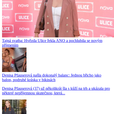
Tajná svatba: Hvězda Ulice řekla ANO a pochlubila se novým
příjmením
Denisa Pfauserová našla dokonalý balanc: Jednou břicho jako
balon, podruhé kráska v bikinách
Denisa Pfauserová (37) už několikrát šla s kůží na trh a ukázala pro
některé nepříjemnou skutečnou, která...