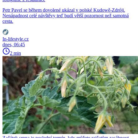
Petr Pavel se během dovolené ukázal v polské Kudowě-Zdróji.
Nenápadnost celé návštěvy teď budí větší pozornost než samotná
cesta.
In-lifestyle.cz
dnes, 06:45
2 min
Začátek srpna je poslední termín, kdy můžete rajčatům zasáhnout.