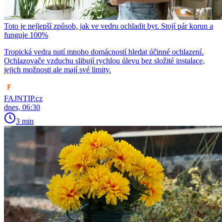
Toto je nejlepší způsob, jak ve vedru ochladit byt. Stojí pár korun a
funguje 100%
Tropická vedra nutí mnoho domácností hledat účinné ochlazení.
Ochlazovače vzduchu slibují rychlou úlevu bez složité instalace,
jejich možnosti ale mají své limity.
FAJNTIP.cz
dnes, 06:30
3 min