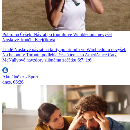
Pohroma Češek. Návrat po triumfu ve Wimbledonu nevyšel
Noskové, končí i Krejčíková
Lindě Noskové návrat na kurty po triumfu ve Wimbledonu nevyšel.
Na betonu v Torontu podlehla česká tenistka Američance Caty
McNallyové navzdory slibnému začátku 6:7, 1:6.
Aktuálně.cz - Sport
dnes, 06:26