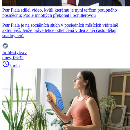
Petr Fiala sdílel video, kvůli kterému je nyní terčem potupného
posměchu: Podle mnohých překonal i Schillerovou
Petr Fiala je na sociálních sítích v posledních měsících viditelně
aktivnější. Jenže právě lehce odlehčená videa z něj často dělají
snadný terč.
In-lifestyle.cz
dnes, 06:32
3 min