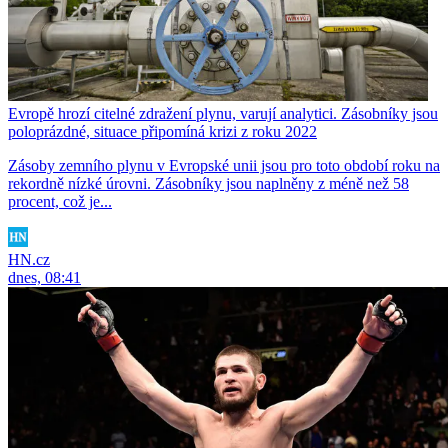
Evropě hrozí citelné zdražení plynu, varují analytici. Zásobníky jsou
poloprázdné, situace připomíná krizi z roku 2022
Zásoby zemního plynu v Evropské unii jsou pro toto období roku na
rekordně nízké úrovni. Zásobníky jsou naplněny z méně než 58
procent, což je...
HN.cz
dnes, 08:41