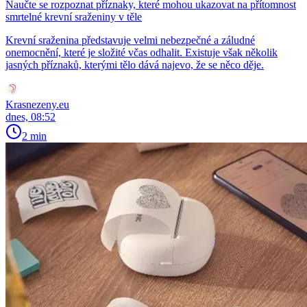
Naučte se rozpoznat příznaky, které mohou ukazovat na přítomnost
smrtelné krevní sraženiny v těle
Krevní sraženina představuje velmi nebezpečné a záludné
onemocnění, které je složité včas odhalit. Existuje však několik
jasných příznaků, kterými tělo dává najevo, že se něco děje.
Krasnezeny.eu
dnes, 08:52
2 min