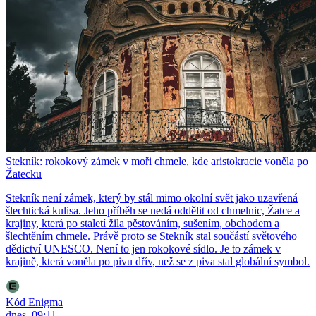
Stekník: rokokový zámek v moři chmele, kde aristokracie voněla po
Žatecku
Stekník není zámek, který by stál mimo okolní svět jako uzavřená
šlechtická kulisa. Jeho příběh se nedá oddělit od chmelnic, Žatce a
krajiny, která po staletí žila pěstováním, sušením, obchodem a
šlechtěním chmele. Právě proto se Stekník stal součástí světového
dědictví UNESCO. Není to jen rokokové sídlo. Je to zámek v
krajině, která voněla po pivu dřív, než se z piva stal globální symbol.
Kód Enigma
dnes, 09:11