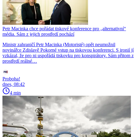
Petr Macinka chce pořádat tiskové konference pro „alternativní“
média. Sám z jejich prostředí pochází
Ministr zahraničí Petr Macinka (Motoristé) opět neumožnil
novinářce Zdislavě Pokorné vstup na tiskovou konferenci. S ironií jí
vzkázal, že pro ni uspořádá tiskovku pro konspirátory. Sám přitom z
prostředí reálné…
Proboha!
dnes, 08:42
4 min