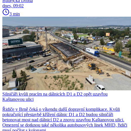
Budějcká Drbna
dnes, 09:02
3 min
Silničáři kvůli pracím na dálnicích D1 a D2 opět uzavřou
Kaštanovou ulici
Řidiče v Brně čeká o víkendu další dopravní komplikace. Kvůli
pokračující přestavbě křížení dálnic D1 a D2 budou silničáři
betonovat most nad dálnicí D2 a znovu uzavřou Kaštanovou ulici.
Omezení se dotknou také několika autobusových linek MHD, řidiči
musí počítat s kolonami.