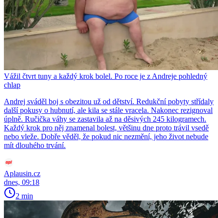
Vážil čtvrt tuny a každý krok bolel. Po roce je z Andreje pohledný
chlap
Andrej sváděl boj s obezitou už od dětství. Redukční pobyty střídaly
další pokusy o hubnutí, ale kila se stále vracela. Nakonec rezignoval
úplně. Ručička váhy se zastavila až na děsivých 245 kilogramech.
Každý krok pro něj znamenal bolest, většinu dne proto trávil vsedě
nebo vleže. Dobře věděl, že pokud nic nezmění, jeho život nebude
mít dlouhého trvání.
Aplausin.cz
dnes, 09:18
2 min