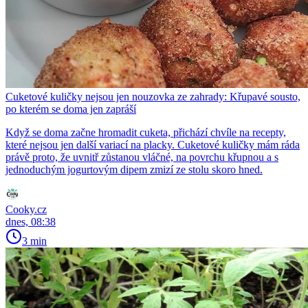
Cuketové kuličky nejsou jen nouzovka ze zahrady: Křupavé sousto,
po kterém se doma jen zapráší
Když se doma začne hromadit cuketa, přichází chvíle na recepty,
které nejsou jen další variací na placky. Cuketové kuličky mám ráda
právě proto, že uvnitř zůstanou vláčné, na povrchu křupnou a s
jednoduchým jogurtovým dipem zmizí ze stolu skoro hned.
Cooky.cz
dnes, 08:38
3 min