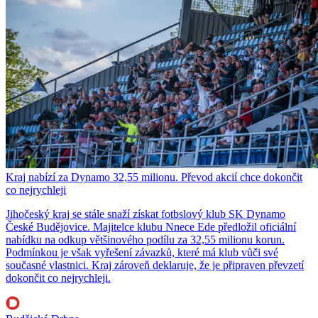
Kraj nabízí za Dynamo 32,55 milionu. Převod akcií chce dokončit
co nejrychleji
Jihočeský kraj se stále snaží získat fotbslový klub SK Dynamo
České Budějovice. Majitelce klubu Nnece Ede předložil oficiální
nabídku na odkup většinového podílu za 32,55 milionu korun.
Podmínkou je však vyřešení závazků, které má klub vůči své
současné vlastnici. Kraj zároveň deklaruje, že je připraven převzetí
dokončit co nejrychleji.