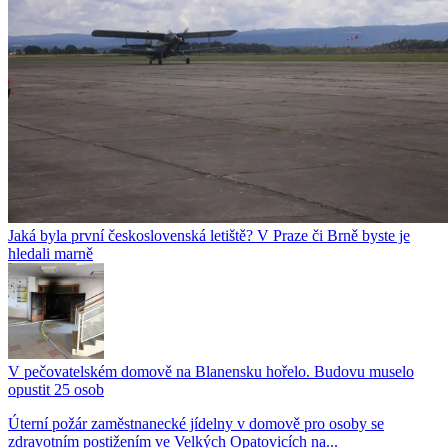
Jaká byla první československá letiště? V Praze či Brně byste je
hledali marně
V pečovatelském domově na Blanensku hořelo. Budovu muselo
opustit 25 osob
Úterní požár zaměstnanecké jídelny v domově pro osoby se
zdravotním postižením ve Velkých Opatovicích na...