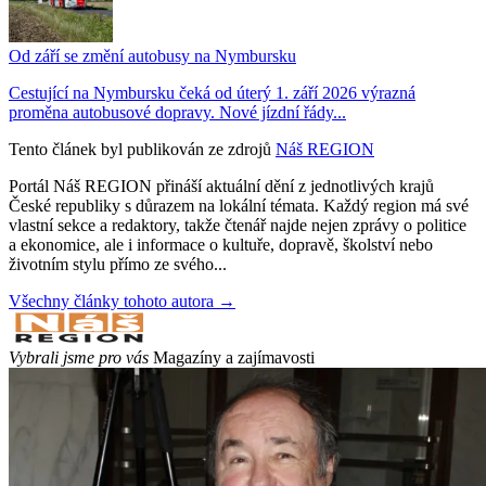
Od září se změní autobusy na Nymbursku
Cestující na Nymbursku čeká od úterý 1. září 2026 výrazná
proměna autobusové dopravy. Nové jízdní řády...
Tento článek byl publikován ze zdrojů
Náš REGION
Portál Náš REGION přináší aktuální dění z jednotlivých krajů
České republiky s důrazem na lokální témata. Každý region má své
vlastní sekce a redaktory, takže čtenář najde nejen zprávy o politice
a ekonomice, ale i informace o kultuře, dopravě, školství nebo
životním stylu přímo ze svého...
Všechny články tohoto autora →
Vybrali jsme pro vás
Magazíny a zajímavosti