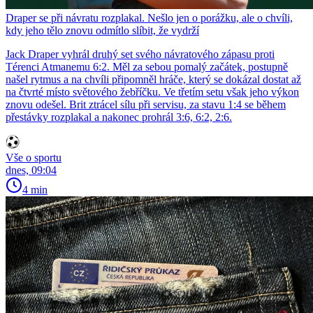
Draper se při návratu rozplakal. Nešlo jen o porážku, ale o chvíli,
kdy jeho tělo znovu odmítlo slíbit, že vydrží
Jack Draper vyhrál druhý set svého návratového zápasu proti
Térenci Atmanemu 6:2. Měl za sebou pomalý začátek, postupně
našel rytmus a na chvíli připomněl hráče, který se dokázal dostat až
na čtvrté místo světového žebříčku. Ve třetím setu však jeho výkon
znovu odešel. Brit ztrácel sílu při servisu, za stavu 1:4 se během
přestávky rozplakal a nakonec prohrál 3:6, 6:2, 2:6.
Vše o sportu
dnes, 09:04
4 min