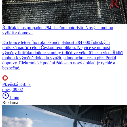
Řidičák letos propadne 284 tisícům motoristů. Nový si mohou
vyřídit z domova
Do konce letošního roku skončí platnost 284 000 řidičských
průkazů napříč celou Českou republikou. Nejvíce se nutnost
výměny řidičáku dotkne skupiny řidičů ve věku 61 let a více. Řidiči
mohou k výměně dokladu využít jednoduchou cestu přes Portál
dopravy. Elektronické podání žádosti o nový doklad je rychlé a
bezpečné.
Plzeňská Drbna
dnes, 09:02
1 min
Reklama