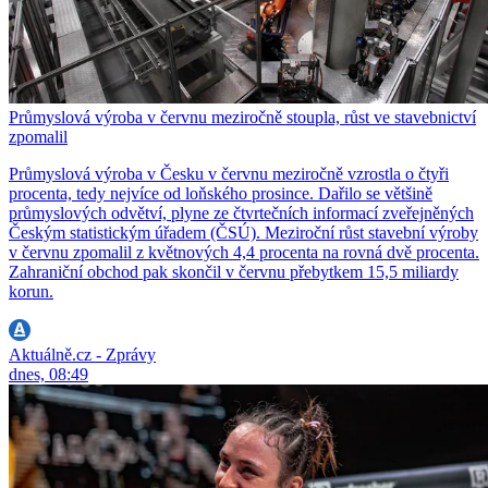
Průmyslová výroba v červnu meziročně stoupla, růst ve stavebnictví
zpomalil
Průmyslová výroba v Česku v červnu meziročně vzrostla o čtyři
procenta, tedy nejvíce od loňského prosince. Dařilo se většině
průmyslových odvětví, plyne ze čtvrtečních informací zveřejněných
Českým statistickým úřadem (ČSÚ). Meziroční růst stavební výroby
v červnu zpomalil z květnových 4,4 procenta na rovná dvě procenta.
Zahraniční obchod pak skončil v červnu přebytkem 15,5 miliardy
korun.
Aktuálně.cz - Zprávy
dnes, 08:49