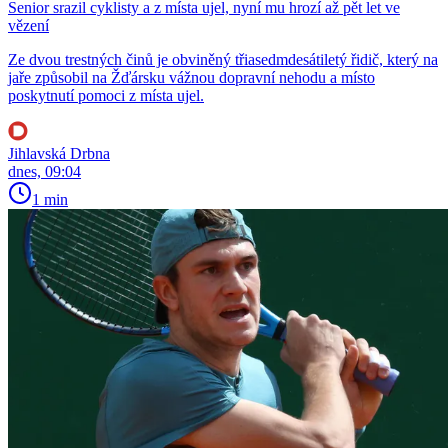
Senior srazil cyklisty a z místa ujel, nyní mu hrozí až pět let ve
vězení
Ze dvou trestných činů je obviněný třiasedmdesátiletý řidič, který na
jaře způsobil na Žďársku vážnou dopravní nehodu a místo
poskytnutí pomoci z místa ujel.
Jihlavská Drbna
dnes, 09:04
1 min