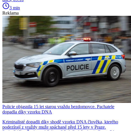
3 min
Reklama
Policie objasnila 15 let starou vraždu bezdomovce. Pachatele
dopadla díky vzorku DNA
Kriminalisté dopadli díky shodě vzorku DNA člověka, kterého
podezírají z vraždy muže spáchané před 15 lety v Praze.