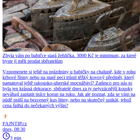
Zbyla vám po babičce stará žehlička. 3000 Kč je minimum, za které
byste ji měli prodat sběratelům
Vzpomenete si ještě na prázdniny u babičky na chalupě, kde v rohu
krbové římsy nebo na staré peci trůnil těžký kovový předmět, který
pamatoval ještě rakousko-uherské mocnářství? Zatímco pro nás to
byla jen krásná dekorace, sběratelé dnes za ty nejvzácnější kousky
neváhají zaplatit tisíce korun na ruku. Jak ale poznat, zda se vám na
půdě práší na bezcenný kus litiny, nebo na skutečný unikát, jehož
cena šplhá do nečekaných výšin?
FAJNTIP.cz
dnes, 08:30
3 min