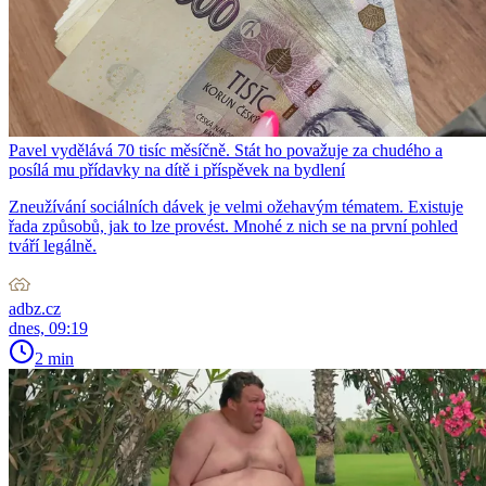
Pavel vydělává 70 tisíc měsíčně. Stát ho považuje za chudého a
posílá mu přídavky na dítě i příspěvek na bydlení
Zneužívání sociálních dávek je velmi ožehavým tématem. Existuje
řada způsobů, jak to lze provést. Mnohé z nich se na první pohled
tváří legálně.
adbz.cz
dnes, 09:19
2 min