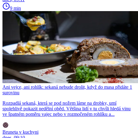
9 min
Ani vejce, ani rohlík: sekaná nebude drolit, když do masa přidáte 1
surovinu
Rozpadlá sekaná, která se pod nožem láme na drobky, umí
spolehlivě pokazit nedělní oběd. Většina lidí v tu chvíli hledá vinu
ve špatném poměru vajec nebo v rozmočeném rohlíku a...
Bruneta v kuchyni
dnes, 09:10