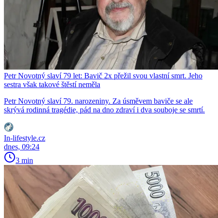
Petr Novotný slaví 79 let: Bavič 2x přežil svou vlastní smrt. Jeho
sestra však takové štěstí neměla
Petr Novotný slaví 79. narozeniny. Za úsměvem baviče se ale
skrývá rodinná tragédie, pád na dno zdraví i dva souboje se smrtí.
In-lifestyle.cz
dnes, 09:24
3 min