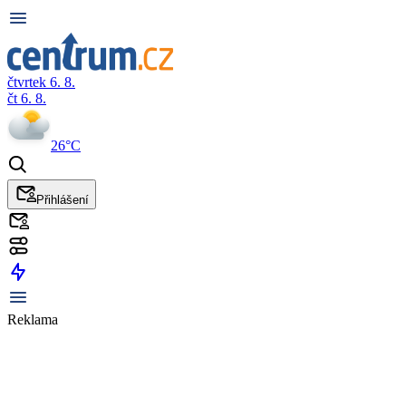
čtvrtek 6. 8.
čt 6. 8.
26°C
Přihlášení
Reklama