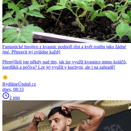
Fantastické hnojivo z kvasnic podpoří růst a květ rostlin jako žádné
jiné. Připravit jej zvládne každý
Přemýšleli jste někdy nad tím, jak lze využít kvasnice mimo koláčů,
knedlíků a pečiva? Lze jej využít v kuchyni, ale i na zahradě!
BydlímeÚtulně.cz
dnes, 08:33
2 min