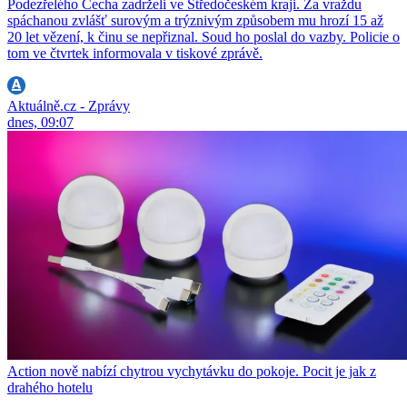
Podezřelého Čecha zadrželi ve Středočeském kraji. Za vraždu
spáchanou zvlášť surovým a trýznivým způsobem mu hrozí 15 až
20 let vězení, k činu se nepřiznal. Soud ho poslal do vazby. Policie o
tom ve čtvrtek informovala v tiskové zprávě.
Aktuálně.cz - Zprávy
dnes, 09:07
Action nově nabízí chytrou vychytávku do pokoje. Pocit je jak z
drahého hotelu