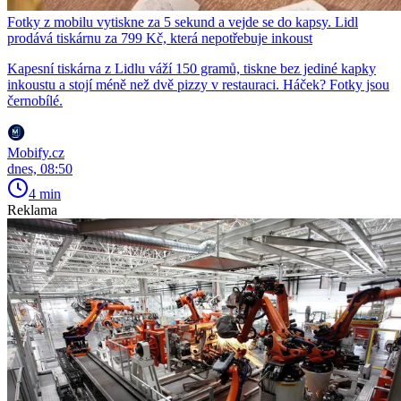
Fotky z mobilu vytiskne za 5 sekund a vejde se do kapsy. Lidl
prodává tiskárnu za 799 Kč, která nepotřebuje inkoust
Kapesní tiskárna z Lidlu váží 150 gramů, tiskne bez jediné kapky
inkoustu a stojí méně než dvě pizzy v restauraci. Háček? Fotky jsou
černobílé.
Mobify.cz
dnes, 08:50
4 min
Reklama