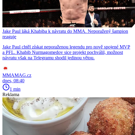
Jake Paul láká Khabiba k návratu do MMA. Neporažený šampion
reaguje
Jake Paul chtěl získat neporaženou legendu pro nově spojené MVP
a PFL. Khabib Nurmagomedov sice projekt pochválil, možnost
návratu však na Telegramu shodil jedinou větou.
MMAMAG.cz
dnes, 08:40
1 min
Reklama