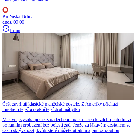
Brněnská Drbna
dnes, 09:00
1 min
Češi zavrhují klasické manželské postele. Z Ameriky přichází
mnohem lepší a praktičtější druh nábytku
Masivní, vysoká postel s nádechem luxusu – sen každého, kdo touží
po ranním probuzení bez bolesti zad. Jenže za lákavým designem se
často skrývá past, kvůli které můžete utratit majlant za pouhou