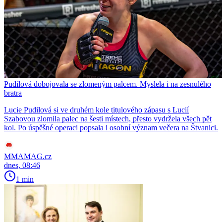
Pudilová dobojovala se zlomeným palcem. Myslela i na zesnulého
bratra
Lucie Pudilová si ve druhém kole titulového zápasu s Lucií
Szabovou zlomila palec na šesti místech, přesto vydržela všech pět
kol. Po úspěšné operaci popsala i osobní význam večera na Štvanici.
MMAMAG.cz
dnes, 08:46
1 min