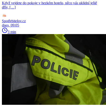
Když vejdete do pokoje v hezkém hotelu, něco vás uklidní ještě
dřív, […]
Spotřebitelov.cz
dnes, 09:05
3 min