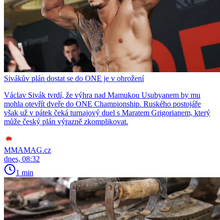
Sivákův plán dostat se do ONE je v ohrožení
Václav Sivák tvrdí, že výhra nad Mamukou Usubyanem by mu
mohla otevřít dveře do ONE Championship. Ruského postojáře
však už v pátek čeká turnajový duel s Maratem Grigorianem, který
může český plán výrazně zkomplikovat.
MMAMAG.cz
dnes, 08:32
1 min