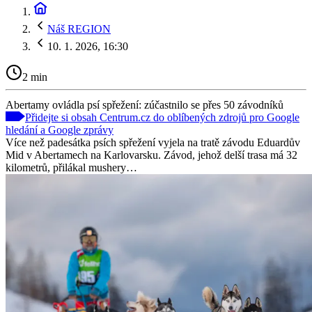
Náš REGION
10. 1. 2026, 16:30
2 min
Abertamy ovládla psí spřežení: zúčastnilo se přes 50 závodníků
Přidejte si obsah Centrum.cz do oblíbených zdrojů pro Google
hledání a Google zprávy
Více než padesátka psích spřežení vyjela na tratě závodu Eduardův
Mid v Abertamech na Karlovarsku. Závod, jehož delší trasa má 32
kilometrů, přilákal mushery…