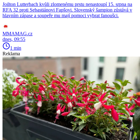
Joilton Lutterbach kvůli zlomenému prstu nenastoupí 15. srpna na
RFA 32 proti Sebastiánovi Fapšovi. Slovenský šampion zůstává v
hlavním zápase a soupeře mu mají pomoci vybrat fanoušci.
MMAMAG.cz
dnes, 09:55
1 min
Reklama