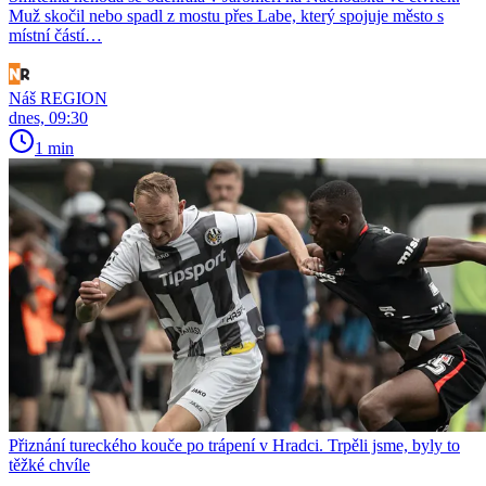
Muž skočil nebo spadl z mostu přes Labe, který spojuje město s
místní částí…
Náš REGION
dnes, 09:30
1 min
Přiznání tureckého kouče po trápení v Hradci. Trpěli jsme, byly to
těžké chvíle