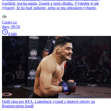
tvarůžek, trocha másla, česnek a jarní cibulka. Výsledek je tak
výrazný, že ho buď milujete, nebo se mu obloukem vyhnete.
Cooky.cz
dnes, 09:56
4 min
Další rána pro RFA. Lutterbach vypadl z titulové odvety na
Bratislavském hradě