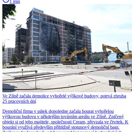
1 min
Ve Zlíně začala demolice vyhořelé výškové budovy, potrvá zhruba
25 pracovních dní
Demoliční firma v pátek dopoledne začala bourat vyhořelou
výškovou budovu v někdejším továrním areálu ve Zlíně. Zničený
objekt si od jeho majitele, společnosti Cream, převzala ve čtvrtek. K
bourání využívá především přibližně stotunový demoliční bagr.