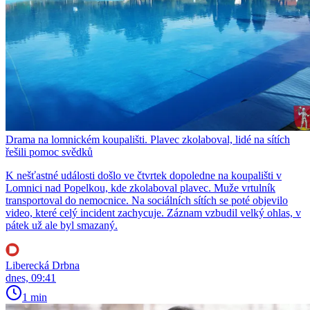
Drama na lomnickém koupališti. Plavec zkolaboval, lidé na sítích
řešili pomoc svědků
K nešťastné události došlo ve čtvrtek dopoledne na koupališti v
Lomnici nad Popelkou, kde zkolaboval plavec. Muže vrtulník
transportoval do nemocnice. Na sociálních sítích se poté objevilo
video, které celý incident zachycuje. Záznam vzbudil velký ohlas, v
pátek už ale byl smazaný.
Liberecká Drbna
dnes, 09:41
1 min