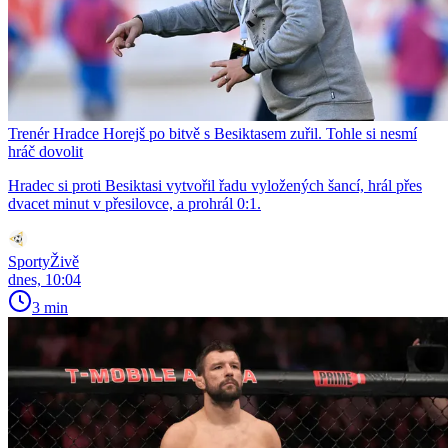
Trenér Hradce Horejš po bitvě s Besiktasem zuřil. Tohle si nesmí
hráč dovolit
Hradec si proti Besiktasi vytvořil řadu vyložených šancí, hrál přes
dvacet minut v přesilovce, a prohrál 0:1.
SportyŽivě
dnes, 10:04
3 min