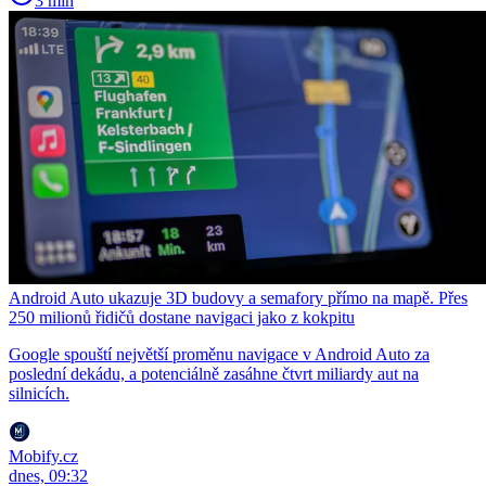
3 min
Android Auto ukazuje 3D budovy a semafory přímo na mapě. Přes
250 milionů řidičů dostane navigaci jako z kokpitu
Google spouští největší proměnu navigace v Android Auto za
poslední dekádu, a potenciálně zasáhne čtvrt miliardy aut na
silnicích.
Mobify.cz
dnes, 09:32