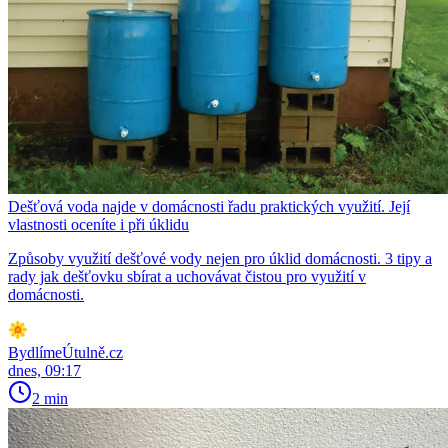
Dešťová voda najde v domácnosti řadu praktických využití. Její
vlastnosti oceníte i při úklidu
Způsoby využití dešťové vody nejen pro úklid domácnosti. 3 tipy a
rady jak dešťovku sbírat a uchovávat čistou pro využití v
domácnosti.
BydlímeÚtulně.cz
dnes, 09:17
2 min