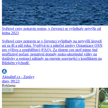
Světové ceny potravin rostou, v červenci se vyšplhaly nejvýše od
ledna 2023
Světové ceny potravin se v červenci vyšplhaly na nejvyšší úroveň
asi za tři a půl roku. Vyplývá to z páteční zprávy Organizace OSN
pro výživu a zemědělství (FAO). Za růstem cen stojí mimo jiné
nepříznivé počasí, negativní dopady rusko-ukrajinské války na
dodávky a rostoucí náklady na energie související s konfliktem na
Blízkém východě.
Aktuálně.cz - Zprávy
dnes, 09:23
Reklama