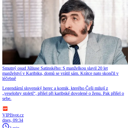
Smutný osud Júliuse Satinského: S manželkou slavil 20 let
manželství v Karibiku, domů se vrátil sám. Krátce nato skončil v
léčebně
Legendární slovenský herec a komik, kterého Češi milují z
„veselohry století“, přišel při karibské dovolené o ženu. Pak přišel o
sebe.
VIPživot.cz
dnes, 09:34