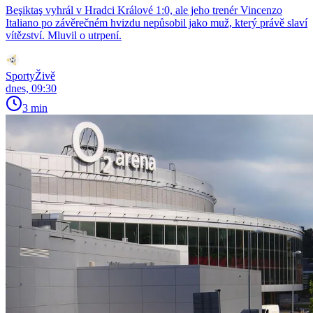
Beşiktaş vyhrál v Hradci Králové 1:0, ale jeho trenér Vincenzo
Italiano po závěrečném hvizdu nepůsobil jako muž, který právě slaví
vítězství. Mluvil o utrpení.
SportyŽivě
dnes, 09:30
3 min