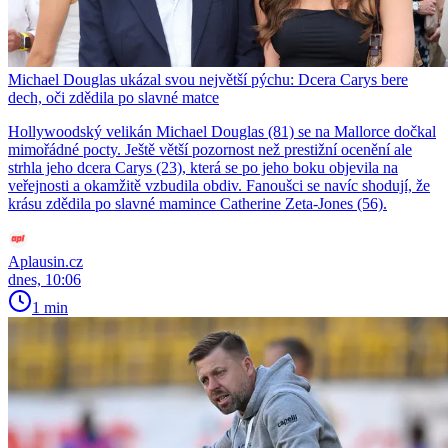
Michael Douglas ukázal svou největší pýchu: Dcera Carys bere
dech, oči zdědila po slavné matce
Hollywoodský velikán Michael Douglas (81) se na Mallorce dočkal
mimořádné pocty. Ještě větší pozornost než prestižní ocenění ale
strhla jeho dcera Carys (23), která se po jeho boku objevila na
veřejnosti a okamžitě vzbudila obdiv. Fanoušci se navíc shodují, že
krásu zdědila po slavné mamince Catherine Zeta-Jones (56).
Aplausin.cz
dnes, 10:06
1 min