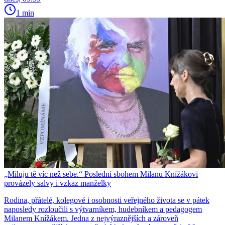
1 min
„Miluju tě víc než sebe.“ Poslední sbohem Milanu Knížákovi
provázely salvy i vzkaz manželky
Rodina, přátelé, kolegové i osobnosti veřejného života se v pátek
naposledy rozloučili s výtvarníkem, hudebníkem a pedagogem
Milanem Knížákem. Jedna z nejvýraznějších a zároveň