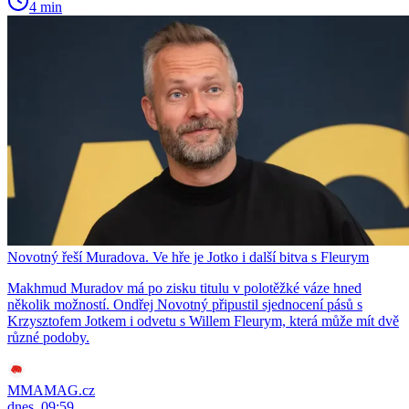
4 min
Novotný řeší Muradova. Ve hře je Jotko i další bitva s Fleurym
Makhmud Muradov má po zisku titulu v polotěžké váze hned
několik možností. Ondřej Novotný připustil sjednocení pásů s
Krzysztofem Jotkem i odvetu s Willem Fleurym, která může mít dvě
různé podoby.
MMAMAG.cz
dnes, 09:59