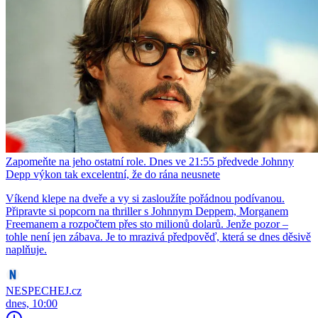
Zapomeňte na jeho ostatní role. Dnes ve 21:55 předvede Johnny
Depp výkon tak excelentní, že do rána neusnete
Víkend klepe na dveře a vy si zasloužíte pořádnou podívanou.
Připravte si popcorn na thriller s Johnnym Deppem, Morganem
Freemanem a rozpočtem přes sto milionů dolarů. Jenže pozor –
tohle není jen zábava. Je to mrazivá předpověď, která se dnes děsivě
naplňuje.
NESPECHEJ.cz
dnes, 10:00