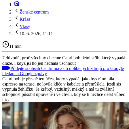
Ženské centrum
Krása
Vlasy
10. 6. 2026, 11:11
11 min
7 důvodů, proč všechny chceme Capri bob: letní střih, který vypadá
draze, i když jsi ho jen nechala uschnout
Přidejte si obsah Centrum.cz do oblíbených zdrojů pro Google
hledání a Google zprávy
Capri bob je přesně ten účes, který vypadá, jako bys ráno pila
espresso na terase, ne lovila klíče v kabelce a přemýšlela, jestli sis
vypnula žehličku. Je krátký, vzdušný, měkký a má tu zvláštní
schopnost působit upraveně i ve chvíli, kdy se ti nechce dělat vůbec
nic.