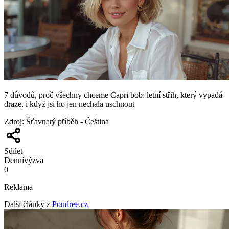
7 důvodů, proč všechny chceme Capri bob: letní střih, který vypadá
draze, i když jsi ho jen nechala uschnout
Zdroj
:
Šťavnatý příběh - Čeština
Sdílet
Denní
výzva
0
Reklama
Další články z
Poudree.cz