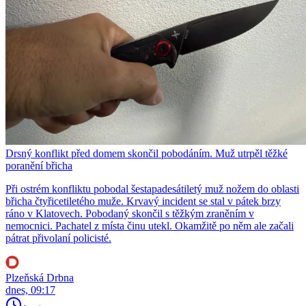
Drsný konflikt před domem skončil pobodáním. Muž utrpěl těžké
poranění břicha
Při ostrém konfliktu pobodal šestapadesátiletý muž nožem do oblasti
břicha čtyřicetiletého muže. Krvavý incident se stal v pátek brzy
ráno v Klatovech. Pobodaný skončil s těžkým zraněním v
nemocnici. Pachatel z místa činu utekl. Okamžitě po něm ale začali
pátrat přivolaní policisté.
Plzeňská Drbna
dnes, 09:17