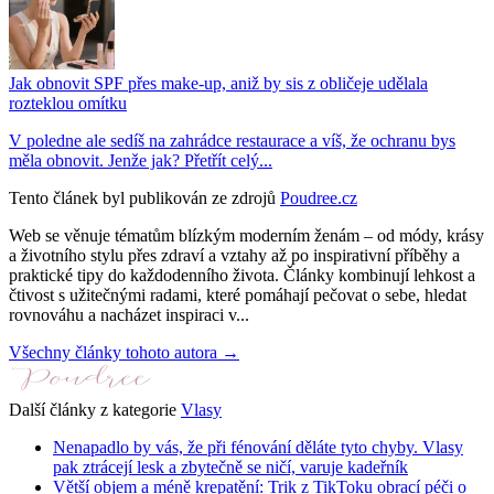
Jak obnovit SPF přes make-up, aniž by sis z obličeje udělala
rozteklou omítku
V poledne ale sedíš na zahrádce restaurace a víš, že ochranu bys
měla obnovit. Jenže jak? Přetřít celý...
Tento článek byl publikován ze zdrojů
Poudree.cz
Web se věnuje tématům blízkým moderním ženám – od módy, krásy
a životního stylu přes zdraví a vztahy až po inspirativní příběhy a
praktické tipy do každodenního života. Články kombinují lehkost a
čtivost s užitečnými radami, které pomáhají pečovat o sebe, hledat
rovnováhu a nacházet inspiraci v...
Všechny články tohoto autora →
Další články z kategorie
Vlasy
Nenapadlo by vás, že při fénování děláte tyto chyby. Vlasy
pak ztrácejí lesk a zbytečně se ničí, varuje kadeřník
Větší objem a méně krepatění: Trik z TikToku obrací péči o