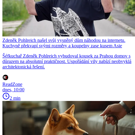
Zdeněk Pohlreich našel svůj vysněný dům náhodou na internetu.
Kuchyně překvapí svými rozměry a koupelny zase kusem Asie
Šéfkuchař Zdeněk Pohlreich vybudoval kousek za Prahou domov s
důrazem na absolutní praktičnost. Uspořádání vily nabízí neobvyklá
architektonická řešení.
ReadZone
dnes, 10:00
2 min