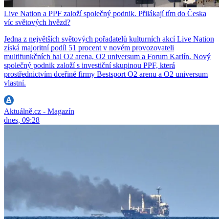
Live Nation a PPF založí společný podnik. Přilákají tím do Česka
víc světových hvězd?
Jedna z největších světových pořadatelů kulturních akcí Live Nation
získá majoritní podíl 51 procent v novém provozovateli
multifunkčních hal O2 arena, O2 universum a Forum Karlín. Nový
společný podnik založí s investiční skupinou PPF, která
prostřednictvím dceřiné firmy Bestsport O2 arenu a O2 universum
vlastní.
Aktuálně.cz - Magazín
dnes, 09:28