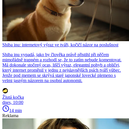
Shiba inu: internetový výraz ve tváři, kočičí názor na poslušnost
Shiba inu vypadá, jako by člověka právě přistihl při něčem
mimořádně trapném a rozhodl se, že to zatím nebude komentovat.
Má dokonale stočený ocas, liščí výraz, elegantní pohyb a obličej,
který internet proměnil v jednu z nejslavnějších psích tváří vůbec.
Jenže pod memem se skrývá staré japonské lovecké plemeno s
velmi jasným názorem na osobní autonomii.
Žlutá kočka
dnes, 10:00
14 min
Reklama