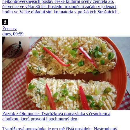
nejkontroverznějších postav české kulturní scény zemřela 26.
července ve věku 86 let. Poslední rozloučení začalo v jedenáct
hodin ve Velké obřadní síni krematoria v pražských Strašnicích.
Žena.cz
dnes, 09:59
Zázrak z Olomouce: Tvarůžková pomazánka s česnekem a
cibulkou, která provoní i pochmurný den
Tvarůžková pomazánka je pro mě čistá nostalgie. Nastrouhaný