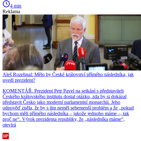
4 min
Reklama
Aleš Rozehnal: Mělo by České království přímého následníka, jak
uvedl prezident?
KOMENTÁŘ. Prezident Petr Pavel na setkání s představiteli
Českého královského institutu dostal otázku, zda by si dokázal
představit Česko jako moderní parlamentní monarchii. Jeho
odpověď zněla, že by s tím neměl sebemenší problém a že „pokud
bychom měli přímého následníka – jakože jednoho máme –, tak
proč ne“. Výrok prezidenta republiky, že „následníka máme“,
otevírá