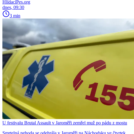
HlídacíPes.org
dnes, 09:30
3 min
U festivalu Brutal Assault v Jaroměři zemřel muž po pádu z mostu
Smrtelná nehoda se odehrála v Jaroměři na Náchodsku ve čtvrtek.