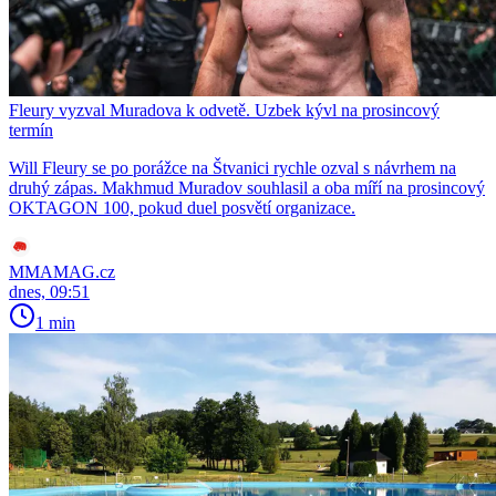
Fleury vyzval Muradova k odvetě. Uzbek kývl na prosincový
termín
Will Fleury se po porážce na Štvanici rychle ozval s návrhem na
druhý zápas. Makhmud Muradov souhlasil a oba míří na prosincový
OKTAGON 100, pokud duel posvětí organizace.
MMAMAG.cz
dnes, 09:51
1 min