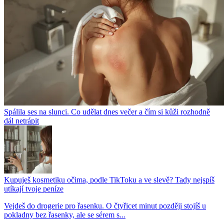
Spálila ses na slunci. Co udělat dnes večer a čím si kůži rozhodně
dál netrápit
Kupuješ kosmetiku očima, podle TikToku a ve slevě? Tady nejspíš
utíkají tvoje peníze
Vejdeš do drogerie pro řasenku. O čtyřicet minut později stojíš u
pokladny bez řasenky, ale se sérem s...