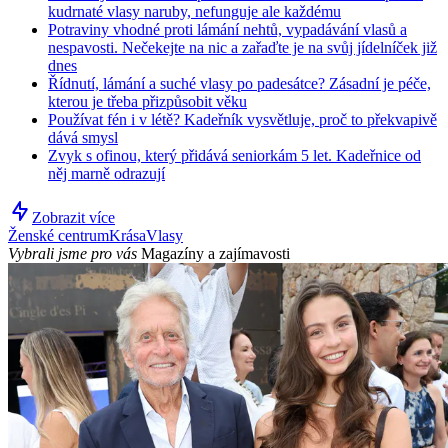
kudrnaté vlasy naruby, nefunguje ale každému
Potraviny vhodné proti lámání nehtů, vypadávání vlasů a
nespavosti. Nečekejte na nic a zařaďte je na svůj jídelníček již
dnes
Řídnutí, lámání a suché vlasy po padesátce? Zásadní je péče,
kterou je třeba přizpůsobit věku
Používat fén i v létě? Kadeřník vysvětluje, proč to překvapivě
dává smysl
Zvyk s ofinou, který přidává seniorkám 5 let. Kadeřnice od
něj marně odrazují
Zobrazit více
Ženské centrum
Krása
Vlasy
Vybrali jsme pro vás
Magazíny a zajímavosti