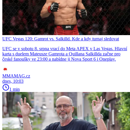
UFC Vegas 120: Gamrot vs. Salkilld. Kde a kdy turnaj sledovat
UFC se v sobotu 8. srpna vrací do Meta APEX v Las Vegas. Hlavní
karta s duelem Mateusze Gamrota a Quillana Salkillda začne pro
české fanoušky ve 23:00 a nabídne ji Nova Sport 6 i Oneplay.
MMAMAG.cz
dnes, 10:03
1 min