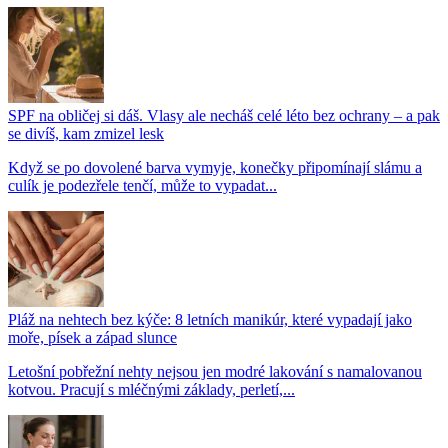
SPF na obličej si dáš. Vlasy ale necháš celé léto bez ochrany – a pak
se divíš, kam zmizel lesk
Když se po dovolené barva vymyje, konečky připomínají slámu a
culík je podezřele tenčí, může to vypadat...
Pláž na nehtech bez kýče: 8 letních manikúr, které vypadají jako
moře, písek a západ slunce
Letošní pobřežní nehty nejsou jen modré lakování s namalovanou
kotvou. Pracují s mléčnými základy, perletí,...