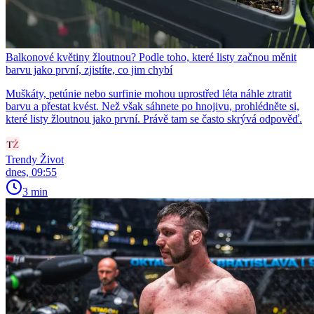
Balkonové květiny žloutnou? Podle toho, které listy začnou měnit
barvu jako první, zjistíte, co jim chybí
Muškáty, petúnie nebo surfinie mohou uprostřed léta náhle ztratit
barvu a přestat kvést. Než však sáhnete po hnojivu, prohlédněte si,
které listy žloutnou jako první. Právě tam se často skrývá odpověď.
Trendy Život
dnes, 09:55
3 min