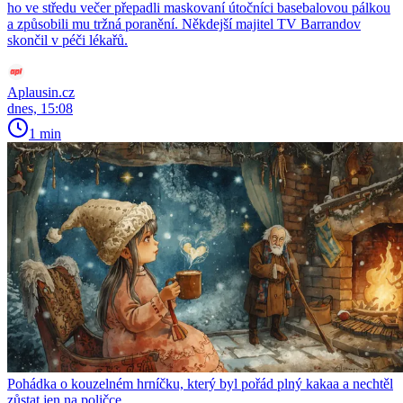
ho ve středu večer přepadli maskovaní útočníci basebalovou pálkou
a způsobili mu tržná poranění. Někdejší majitel TV Barrandov
skončil v péči lékařů.
Aplausin.cz
dnes, 15:08
1 min
Pohádka o kouzelném hrníčku, který byl pořád plný kakaa a nechtěl
zůstat jen na poličce