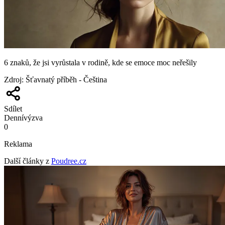
6 znaků, že jsi vyrůstala v rodině, kde se emoce moc neřešily
Zdroj
:
Šťavnatý příběh - Čeština
Sdílet
Denní
výzva
0
Reklama
Další články z
Poudree.cz