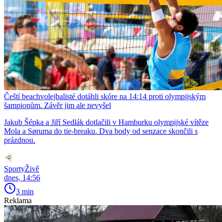
Čeští beachvolejbalisté dotáhli skóre na 14:14 proti olympijským
šampionům. Závěr jim ale nevyšel
Jakub Šépka a Jiří Sedlák dotlačili v Hamburku olympijské vítěze
Mola a Søruma do tie-breaku. Dva body od senzace skončili s
prázdnou.
SportyŽivě
dnes, 14:56
3 min
Reklama