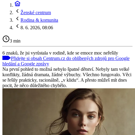
Ženské centrum
Rodina & komunita
8. 6. 2026, 08:06
3 min
6 znaků, že jsi vyrůstala v rodině, kde se emoce moc neřešily
Přidejte si obsah Centrum.cz do oblíbených zdrojů pro Google
hledání a Google zprávy
Na první pohled to možná nebylo špatné dětství. Nebyly tam velké
konflikty, žádná dramata, žádné výbuchy. Všechno fungovalo. Věci
se řešily prakticky, racionálně, „v klidu“. A přesto můžeš mít dnes
pocit, že něco důležitého chybělo.