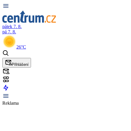
pátek 7. 8.
pá 7. 8.
26°C
Přihlášení
Reklama