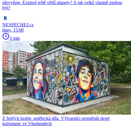
převyšuje. Existují ještě větší planety? A jak velké vlastně mohou
být?
NESPECHEJ.cz
dnes, 15:00
3 min
Z šedých krabic umělecká díla. Výtvarníci proměnili deset
trafostanic ve Vinohradech