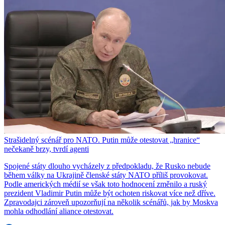
Strašidelný scénář pro NATO. Putin může otestovat „hranice“
nečekaně brzy, tvrdí agenti
Spojené státy dlouho vycházely z předpokladu, že Rusko nebude
během války na Ukrajině členské státy NATO příliš provokovat.
Podle amerických médií se však toto hodnocení změnilo a ruský
prezident Vladimir Putin může být ochoten riskovat více než dříve.
Zpravodajci zároveň upozorňují na několik scénářů, jak by Moskva
mohla odhodlání aliance otestovat.