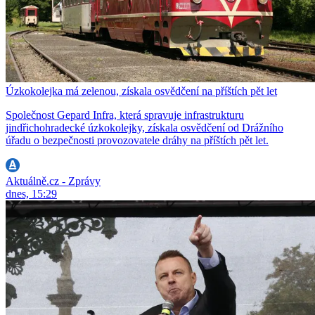
Úzkokolejka má zelenou, získala osvědčení na příštích pět let
Společnost Gepard Infra, která spravuje infrastrukturu
jindřichohradecké úzkokolejky, získala osvědčení od Drážního
úřadu o bezpečnosti provozovatele dráhy na příštích pět let.
Aktuálně.cz - Zprávy
dnes, 15:29