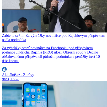
Zabte tu sv*ni! Za výhrůžky novinářce pod Rajchlovým příspěvkem
padla podmínka
Za výhrůžky smrtí novinářce na Facebooku pod příspěvkem
poslance Jindřicha Rajchla (PRO) uložil Okresní soud v Děčíně
obžalovanému přispěvateli půlroční podmínku a peněžitý trest 10
tisíc korun.
Aktuálně.cz - Zprávy
dnes, 15:28