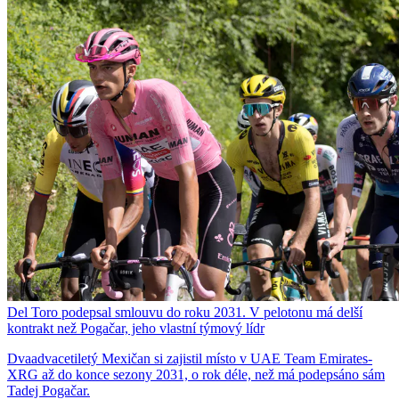
Del Toro podepsal smlouvu do roku 2031. V pelotonu má delší
kontrakt než Pogačar, jeho vlastní týmový lídr
Dvaadvacetiletý Mexičan si zajistil místo v UAE Team Emirates-
XRG až do konce sezony 2031, o rok déle, než má podepsáno sám
Tadej Pogačar.