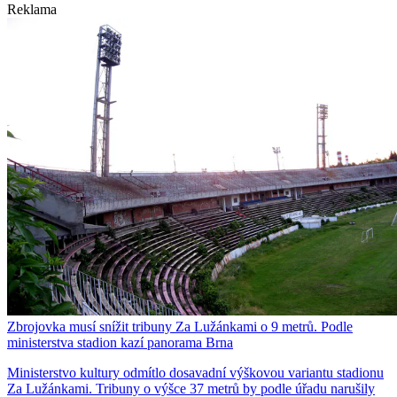
Reklama
Zbrojovka musí snížit tribuny Za Lužánkami o 9 metrů. Podle
ministerstva stadion kazí panorama Brna
Ministerstvo kultury odmítlo dosavadní výškovou variantu stadionu
Za Lužánkami. Tribuny o výšce 37 metrů by podle úřadu narušily