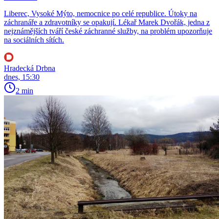
Liberec, Vysoké Mýto, nemocnice po celé republice. Útoky na
záchranáře a zdravotníky se opakují. Lékař Marek Dvořák, jedna z
nejznámějších tváří české záchranné služby, na problém upozorňuje
na sociálních sítích.
Hradecká Drbna
dnes, 15:30
2 min