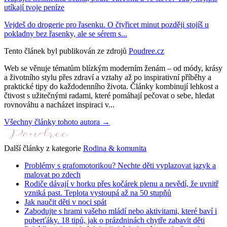
utíkají tvoje peníze
Vejdeš do drogerie pro řasenku. O čtyřicet minut později stojíš u
pokladny bez řasenky, ale se sérem s...
Tento článek byl publikován ze zdrojů
Poudree.cz
Web se věnuje tématům blízkým moderním ženám – od módy, krásy
a životního stylu přes zdraví a vztahy až po inspirativní příběhy a
praktické tipy do každodenního života. Články kombinují lehkost a
čtivost s užitečnými radami, které pomáhají pečovat o sebe, hledat
rovnováhu a nacházet inspiraci v...
Všechny články tohoto autora →
Další články z kategorie
Rodina & komunita
Problémy s grafomotorikou? Nechte děti vyplazovat jazyk a
malovat po zdech
Rodiče dávají v horku přes kočárek plenu a nevědí, že uvnitř
vzniká past. Teplota vystoupá až na 50 stupňů
Jak naučit děti v noci spát
Zabodujte s hrami vašeho mládí nebo aktivitami, které baví i
puberťáky. 18 tipů, jak o prázdninách chytře zabavit děti