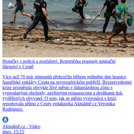
Honičky s policií a zoufalství. Reportérka popisuje migrační
šílenství v Ceutě
Více než 70 tisíc migrantů překročilo během jediného dne hranice
španělské enklávy Ceuta na severoafrickém pobřeží. Bezprecedentní
krize proměnila obvykle živé město v liduprázdnou zónu s
vyprodanými obchody, zavřenými restauracemi a desítkami tisíc
vyděšených obyvatel. O tom, jak se město vyrovnává s krizí,
reportovala přímo z Ceuty redaktorka Aktuálně.cz Veronika
Rodriguez.
Aktuálně.cz - Video
dnes, 15:15