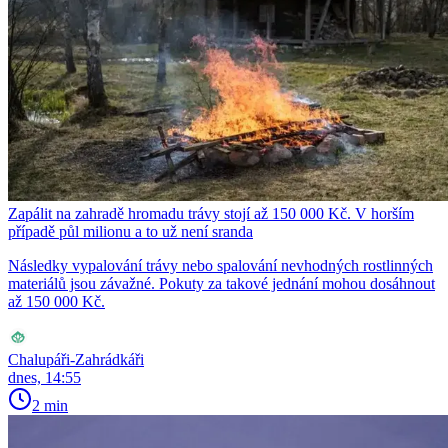
Zapálit na zahradě hromadu trávy stojí až 150 000 Kč. V horším
případě půl milionu a to už není sranda
Následky vypalování trávy nebo spalování nevhodných rostlinných
materiálů jsou závažné. Pokuty za takové jednání mohou dosáhnout
až 150 000 Kč.
Chalupáři-Zahrádkáři
dnes, 14:55
2 min