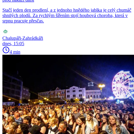
Stačí jeden den prodlení, a z jednoho hnědého jablka je celý chumáč
shnilých plodů. Za rychlým šířením stojí houbová choroba, která v
srpnu pracuje přesčas.
Chalupáři-Zahrádkáři
dnes, 15:05
4 min