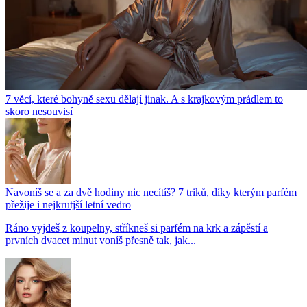
7 věcí, které bohyně sexu dělají jinak. A s krajkovým prádlem to
skoro nesouvisí
Navoníš se a za dvě hodiny nic necítíš? 7 triků, díky kterým parfém
přežije i nejkrutjší letní vedro
Ráno vyjdeš z koupelny, stříkneš si parfém na krk a zápěstí a
prvních dvacet minut voníš přesně tak, jak...