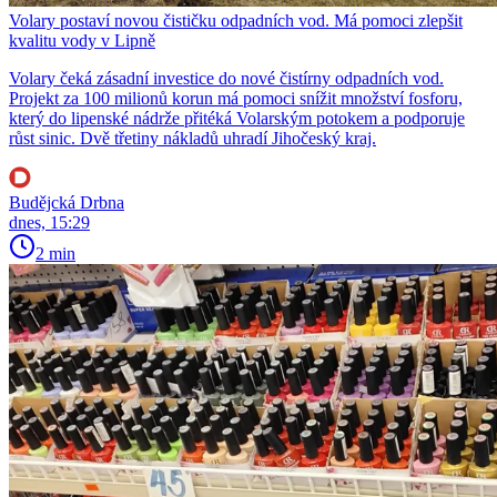
Volary postaví novou čističku odpadních vod. Má pomoci zlepšit
kvalitu vody v Lipně
Volary čeká zásadní investice do nové čistírny odpadních vod.
Projekt za 100 milionů korun má pomoci snížit množství fosforu,
který do lipenské nádrže přitéká Volarským potokem a podporuje
růst sinic. Dvě třetiny nákladů uhradí Jihočeský kraj.
Budějcká Drbna
dnes, 15:29
2 min