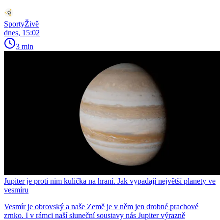
SportyŽivě
dnes, 15:02
3 min
Jupiter je proti nim kulička na hraní. Jak vypadají největší planety ve
vesmíru
Vesmír je obrovský a naše Země je v něm jen drobné prachové
zrnko. I v rámci naší sluneční soustavy nás Jupiter výrazně