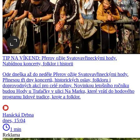
TIP NA VÍKEND: Přerov ožije Svatovavřineckými hody.
Nabídnou koncerty, folklor i historii
Ode dneška až do neděle Přerov ožije Svatovavřineckými hody.
Přinesou tři dny koncertů, historických oslav, folkloru i
doprovodných akcí pro celé rodiny. Novinkou letošního ročníku
budou Hody u Trafačky v ulici Na Marku, které vrátí do hodového
programu lidové tradice, kroje a folklor.
Hanácká Drbna
dnes, 15:04
1 min
Reklama