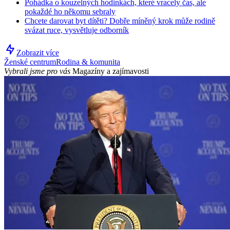
Pohádka o kouzelných hodinkách, které vracely čas, ale
pokaždé ho někomu sebraly
Chcete darovat byt dítěti? Dobře míněný krok může rodině
svázat ruce, vysvětluje odborník
Zobrazit více
Ženské centrum
Rodina & komunita
Vybrali jsme pro vás
Magazíny a zajímavosti