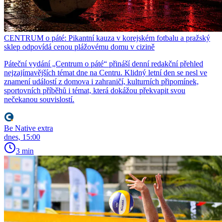
CENTRUM o páté: Pikantní kauza v korejském fotbalu a pražský
sklep odpovídá cenou plážovému domu v cizině
Páteční vydání „Centrum o páté“ přináší denní redakční přehled
nejzajímavějších témat dne na Centru. Klidný letní den se nesl ve
znamení událostí z domova i zahraničí, kulturních připomínek,
sportovních příběhů i témat, která dokážou překvapit svou
nečekanou souvislostí.
Be Native extra
dnes, 15:00
3 min