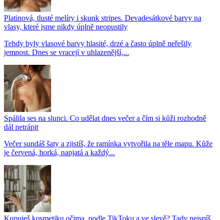
Platinová, tlusté melíry i skunk stripes. Devadesátkové barvy na
vlasy, které jsme nikdy úplně neopustily
Tehdy byly vlasové barvy hlasité, drzé a často úplně neřešily
jemnost. Dnes se vracejí v uhlazenější,...
Spálila ses na slunci. Co udělat dnes večer a čím si kůži rozhodně
dál netrápit
Večer sundáš šaty a zjistíš, že ramínka vytvořila na těle mapu. Kůže
je červená, horká, napjatá a každý...
Kupuješ kosmetiku očima, podle TikToku a ve slevě? Tady nejspíš