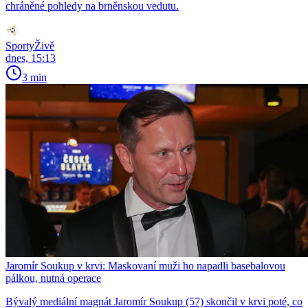
chráněné pohledy na brněnskou vedutu.
SportyŽivě
dnes, 15:13
3 min
Jaromír Soukup v krvi: Maskovaní muži ho napadli basebalovou
pálkou, nutná operace
Bývalý mediální magnát Jaromír Soukup (57) skončil v krvi poté, co