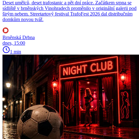
Deset umělců, deset trafostanic a pět dní práce. Začátkem srpna se
sídliště v brněnských Vinohradech proměnilo v originální galerii pod
širým nebem. Streetartový festival TrafoFest 2026 dal distribučním
domkům novou tvář.
Brněnská Drbna
dnes, 15:00
1 min