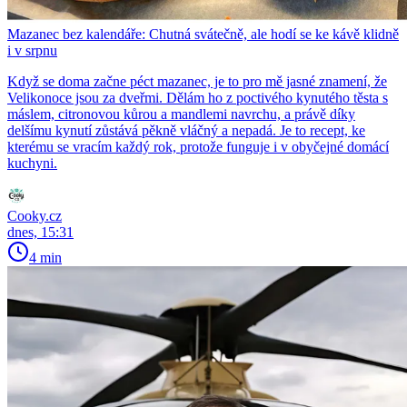
Mazanec bez kalendáře: Chutná svátečně, ale hodí se ke kávě klidně
i v srpnu
Když se doma začne péct mazanec, je to pro mě jasné znamení, že
Velikonoce jsou za dveřmi. Dělám ho z poctivého kynutého těsta s
máslem, citronovou kůrou a mandlemi navrchu, a právě díky
delšímu kynutí zůstává pěkně vláčný a nepadá. Je to recept, ke
kterému se vracím každý rok, protože funguje i v obyčejné domácí
kuchyni.
Cooky.cz
dnes, 15:31
4 min