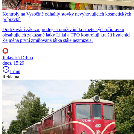
Kontroly na Vysočině odhalily stovky nevyhovujících kosmetických
přípravků
Dodržování zákazu prodeje a používání kosmetických přípravků
obsahujících zakázané látky Lilial a TPO kontrolují krajští hygienici.
Zejména první zmiňovaná látka stále nezmizela.
Jihlavská Drbna
dnes, 15:29
1 min
Reklama