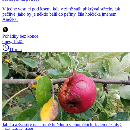
V jedné vesnici pod lesem, kde v zimě sníh přikrýval střechy tak
pečlivě, jako by je někdo balil do peřiny, žila holčička jménem
Anežka.
Pohádky bez konce
dnes, 15:05
11 min
Jablka a švestky na stromě hnědnou v chumáčích. Jeden plesnivý
plod nakazí další