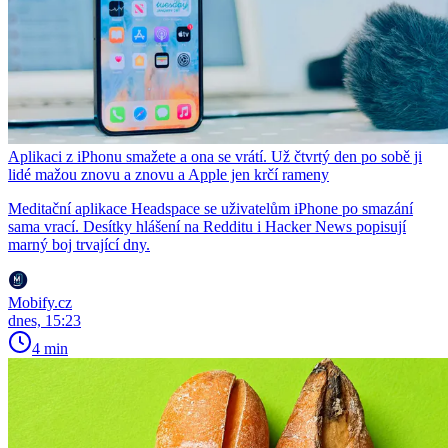
Aplikaci z iPhonu smažete a ona se vrátí. Už čtvrtý den po sobě ji
lidé mažou znovu a znovu a Apple jen krčí rameny
Meditační aplikace Headspace se uživatelům iPhone po smazání
sama vrací. Desítky hlášení na Redditu i Hacker News popisují
marný boj trvající dny.
Mobify.cz
dnes, 15:23
4 min