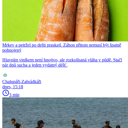
Mrkev a petržel po dešti praskají. Záhon přitom nemusí být špatně
pohnojený
Hlavním viníkem není hnojivo, ale rozkolísaná vláha v půdě. Stačí
pár dnů sucha a jeden vydatný déšť.
Chalupáři-Zahrádkáři
dnes, 15:18
3 min