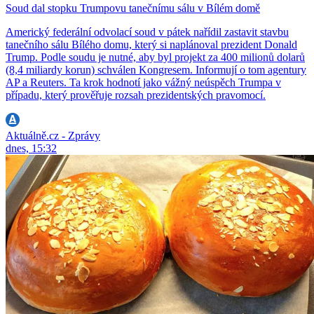
Soud dal stopku Trumpovu tanečnímu sálu v Bílém domě
Americký federální odvolací soud v pátek nařídil zastavit stavbu
tanečního sálu Bílého domu, který si naplánoval prezident Donald
Trump. Podle soudu je nutné, aby byl projekt za 400 milionů dolarů
(8,4 miliardy korun) schválen Kongresem. Informují o tom agentury
AP a Reuters. Ta krok hodnotí jako vážný neúspěch Trumpa v
případu, který prověřuje rozsah prezidentských pravomocí.
Aktuálně.cz - Zprávy
dnes, 15:32