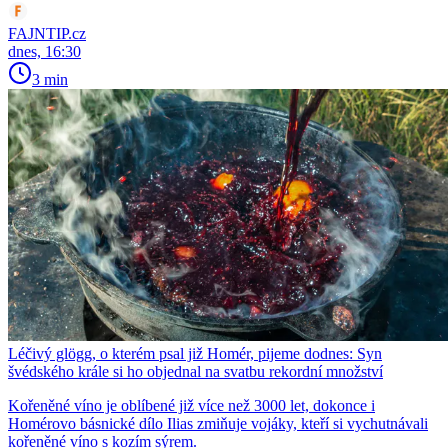
FAJNTIP.cz
dnes, 16:30
3 min
Léčivý glögg, o kterém psal již Homér, pijeme dodnes: Syn
švédského krále si ho objednal na svatbu rekordní množství
Kořeněné víno je oblíbené již více než 3000 let, dokonce i
Homérovo básnické dílo Ilias zmiňuje vojáky, kteří si vychutnávali
kořeněné víno s kozím sýrem.