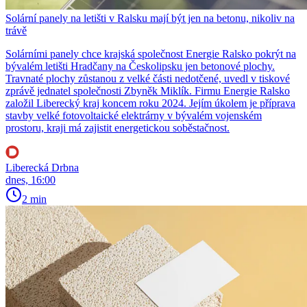
Solární panely na letišti v Ralsku mají být jen na betonu, nikoliv na
trávě
Solárními panely chce krajská společnost Energie Ralsko pokrýt na
bývalém letišti Hradčany na Českolipsku jen betonové plochy.
Travnaté plochy zůstanou z velké části nedotčené, uvedl v tiskové
zprávě jednatel společnosti Zbyněk Miklík. Firmu Energie Ralsko
založil Liberecký kraj koncem roku 2024. Jejím úkolem je příprava
stavby velké fotovoltaické elektrárny v bývalém vojenském
prostoru, kraji má zajistit energetickou soběstačnost.
Liberecká Drbna
dnes, 16:00
2 min