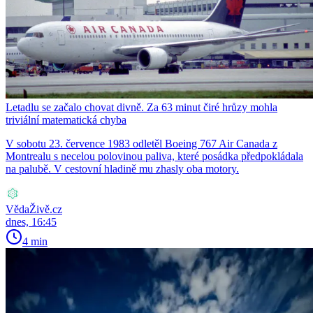
Letadlu se začalo chovat divně. Za 63 minut čiré hrůzy mohla
triviální matematická chyba
V sobotu 23. července 1983 odletěl Boeing 767 Air Canada z
Montrealu s necelou polovinou paliva, které posádka předpokládala
na palubě. V cestovní hladině mu zhasly oba motory.
VědaŽivě.cz
dnes, 16:45
4 min