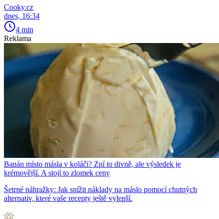
Cooky.cz
dnes, 16:34
4 min
Reklama
Banán místo másla v koláči? Zní to divně, ale výsledek je
krémovější. A stojí to zlomek ceny
Šetrné náhražky: Jak snížit náklady na máslo pomocí chutných
alternativ, které vaše recepty ještě vylepší.