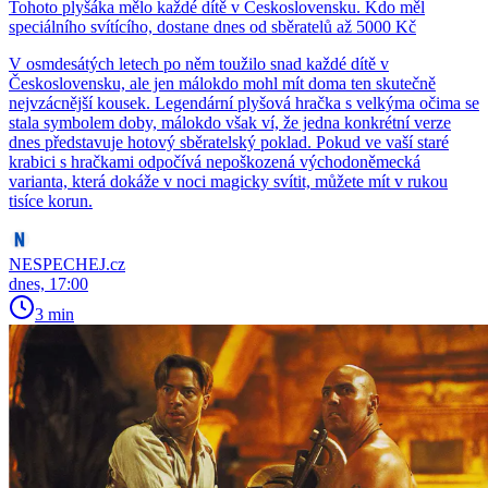
Tohoto plyšáka mělo každé dítě v Československu. Kdo měl
speciálního svítícího, dostane dnes od sběratelů až 5000 Kč
V osmdesátých letech po něm toužilo snad každé dítě v
Československu, ale jen málokdo mohl mít doma ten skutečně
nejvzácnější kousek. Legendární plyšová hračka s velkýma očima se
stala symbolem doby, málokdo však ví, že jedna konkrétní verze
dnes představuje hotový sběratelský poklad. Pokud ve vaší staré
krabici s hračkami odpočívá nepoškozená východoněmecká
varianta, která dokáže v noci magicky svítit, můžete mít v rukou
tisíce korun.
NESPECHEJ.cz
dnes, 17:00
3 min