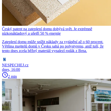
Český patent na zateplení domu dobývá svět. Je extrémně
nízkonákladový a ušetří 50 % energie
Zateplení domu může snížit náklady za vytápění až o 60 procent.
Většina majitelů domů v Česku sahá po polystyrenu, aniž tuší, že
tento dnes zcela běžný materiál vynalezl rodák z Brna.
NESPECHEJ.cz
dnes, 16:00
2 min