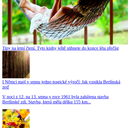
Tipy na letní čtení. Tyto knihy ještě stihnete do konce léta přečíst
I Němci mají v srpnu jedno tragické výročí: Jak vznikla Berlínská
zeď
V noci z 12. na 13. srpna v roce 1961 byla zahájena stavba
Berlínské zdi. Stavba, která měla délku 155 km...