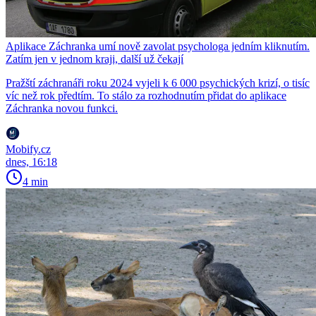
Aplikace Záchranka umí nově zavolat psychologa jedním kliknutím.
Zatím jen v jednom kraji, další už čekají
Pražští záchranáři roku 2024 vyjeli k 6 000 psychických krizí, o tisíc
víc než rok předtím. To stálo za rozhodnutím přidat do aplikace
Záchranka novou funkci.
Mobify.cz
dnes, 16:18
4 min