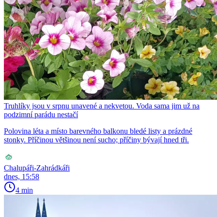
Truhlíky jsou v srpnu unavené a nekvetou. Voda sama jim už na
podzimní parádu nestačí
Polovina léta a místo barevného balkonu bledé listy a prázdné
stonky. Příčinou většinou není sucho; příčiny bývají hned tři.
Chalupáři-Zahrádkáři
dnes, 15:58
4 min