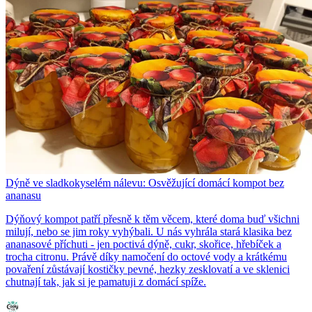
Dýně ve sladkokyselém nálevu: Osvěžující domácí kompot bez
ananasu
Dýňový kompot patří přesně k těm věcem, které doma buď všichni
milují, nebo se jim roky vyhýbali. U nás vyhrála stará klasika bez
ananasové příchuti - jen poctivá dýně, cukr, skořice, hřebíček a
trocha citronu. Právě díky namočení do octové vody a krátkému
povaření zůstávají kostičky pevné, hezky zesklovatí a ve sklenici
chutnají tak, jak si je pamatuji z domácí spíže.