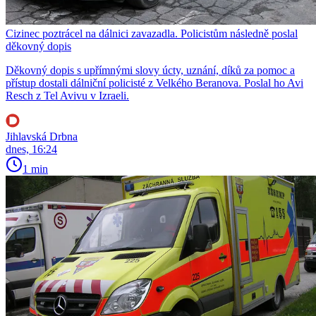
Cizinec poztrácel na dálnici zavazadla. Policistům následně poslal
děkovný dopis
Děkovný dopis s upřímnými slovy úcty, uznání, díků za pomoc a
přístup dostali dálniční policisté z Velkého Beranova. Poslal ho Avi
Resch z Tel Avivu v Izraeli.
Jihlavská Drbna
dnes, 16:24
1 min