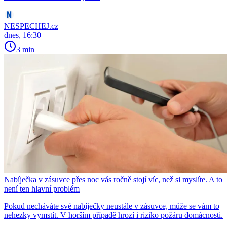
NESPECHEJ.cz
dnes, 16:30
3 min
Nabíječka v zásuvce přes noc vás ročně stojí víc, než si myslíte. A to
není ten hlavní problém
Pokud necháváte své nabíječky neustále v zásuvce, může se vám to
nehezky vymstít. V horším případě hrozí i riziko požáru domácnosti.