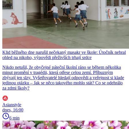
Klid běžného dne narušil nečekaný masakr ve škole: Útočník nebral
ohled na nikoho, výpovědi přeživších trhají srdce
Nikdo netušil, že obyčejné páteční školní ráno se během několika
minut promění v tragédii, která otřese celou zemí. Příbuzným
zbývají jen slzy. Vyšetřovatelé hledají odpovědi a veřejnost si klade
jedinou otázku – Jak se něco takového mohlo stát? Co se odehrálo
za zdmi školy?
Asianstyle
dnes, 16:00
6 min