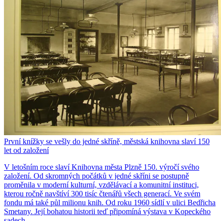
První knížky se vešly do jedné skříně, městská knihovna slaví 150
let od založení
V letošním roce slaví Knihovna města Plzně 150. výročí svého
založení. Od skromných počátků v jedné skříni se postupně
proměnila v moderní kulturní, vzdělávací a komunitní instituci,
kterou ročně navštíví 300 tisíc čtenářů všech generací. Ve svém
fondu má také půl milionu knih. Od roku 1960 sídlí v ulici Bedřicha
Smetany. Její bohatou historii teď připomíná výstava v Kopeckého
sadech.