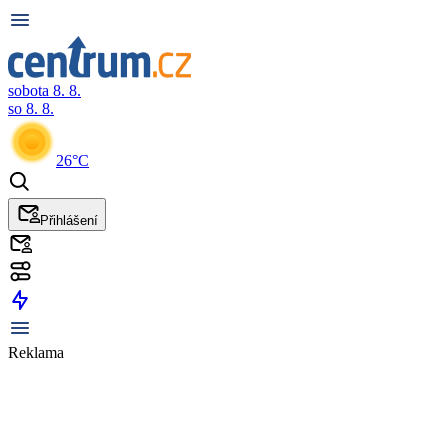
sobota 8. 8.
so 8. 8.
26°C
Přihlášení
Reklama