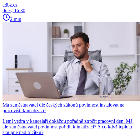
adbz.cz
dnes, 16:30
2 min
Má zaměstnavatel dle českých zákonů povinnost instalovat na
pracovišti klimatizaci?
Letní vedra v kanceláři dokážou pořádně ztrpčit pracovní den. Má
ale zaměstnavatel povinnost pořídit klimatizaci? A co když teplota
stoupne nad třicítku?