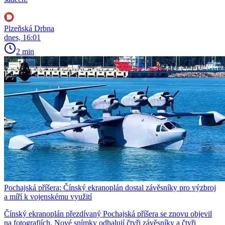
Plzeňská Drbna
dnes, 16:01
2 min
Pochajská příšera: Čínský ekranoplán dostal závěsníky pro výzbroj
a míří k vojenskému využití
Čínský ekranoplán přezdívaný Pochajská příšera se znovu objevil
na fotografiích. Nové snímky odhalují čtyři závěsníky a čtyři