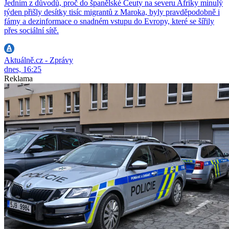
Jedním z důvodů, proč do španělské Ceuty na severu Afriky minulý
týden přišly desítky tisíc migrantů z Maroka, byly pravděpodobně i
fámy a dezinformace o snadném vstupu do Evropy, které se šířily
přes sociální sítě.
Aktuálně.cz - Zprávy
dnes, 16:25
Reklama