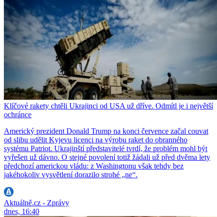
Klíčové rakety chtěli Ukrajinci od USA už dříve. Odmítl je i největší
ochránce
Americký prezident Donald Trump na konci července začal couvat
od slibu udělit Kyjevu licenci na výrobu raket do obranného
systému Patriot. Ukrajinští představitelé tvrdí, že problém mohl být
vyřešen už dávno. O stejné povolení totiž žádali už před dvěma lety
předchozí americkou vládu: z Washingtonu však tehdy bez
jakéhokoliv vysvětlení dorazilo strohé „ne“.
Aktuálně.cz - Zprávy
dnes, 16:40