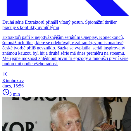
Druhá série Extraktorů přináší vítaný posun. Špionážní thriller
pracuje s konflikty uvnitř týmu
Extraktoři patří k nejodvážnějším seriálům Oneplay. Koneckonců,
špionážních fikcí, které se odehrávají v zahraničí, v polistopadové
české tvorbě příliš nevzniklo. Sázka se vyplatila, seriál inspirovaný
známou kauzou byl hit a druhá série má dnes premiéru na streamu.
Měli jsme možnost zhlédnout první tři epizody a fanoušci první série
budou mít podle všeho radost.
Kinobox.cz
dnes, 15:56
3 min