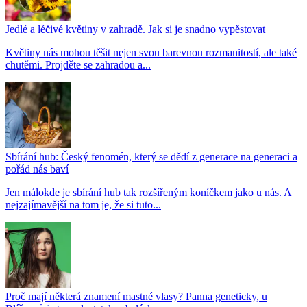
Jedlé a léčivé květiny v zahradě. Jak si je snadno vypěstovat
Květiny nás mohou těšit nejen svou barevnou rozmanitostí, ale také
chutěmi. Projděte se zahradou a...
Sbírání hub: Český fenomén, který se dědí z generace na generaci a
pořád nás baví
Jen málokde je sbírání hub tak rozšířeným koníčkem jako u nás. A
nejzajímavější na tom je, že si tuto...
Proč mají některá znamení mastné vlasy? Panna geneticky, u