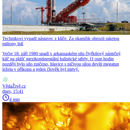
Technikovi vypadl nástavec z klíče. Za okamžik ohrozil raketou
miliony lidí
Večer 18. září 1980 spadl v arkansaském silu čtyřkilový nástrčný
klíč na plášť mezikontinentální balistické střely. O osm hodin
později bylo silo zničeno, hlavice s ničivou silou devíti megatun
ležela v příkopu a jeden člověk byl mrtvý.
VědaŽivě.cz
dnes, 15:41
4 min