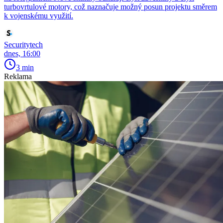
turbovrtulové motory, což naznačuje možný posun projektu směrem
k vojenskému využití.
Securitytech
dnes, 16:00
3 min
Reklama