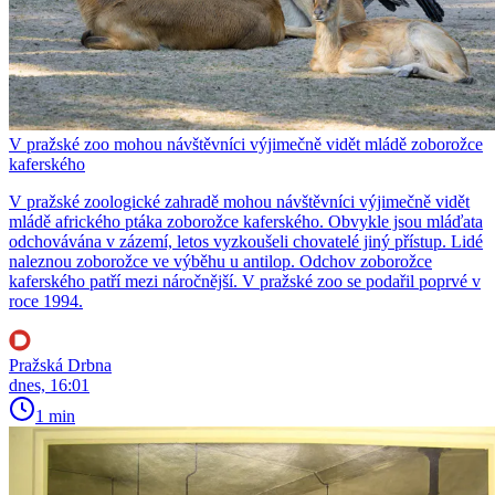
V pražské zoo mohou návštěvníci výjimečně vidět mládě zoborožce
kaferského
V pražské zoologické zahradě mohou návštěvníci výjimečně vidět
mládě afrického ptáka zoborožce kaferského. Obvykle jsou mláďata
odchovávána v zázemí, letos vyzkoušeli chovatelé jiný přístup. Lidé
naleznou zoborožce ve výběhu u antilop. Odchov zoborožce
kaferského patří mezi náročnější. V pražské zoo se podařil poprvé v
roce 1994.
Pražská Drbna
dnes, 16:01
1 min