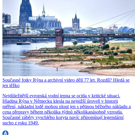
Současné fotky Rýna a archivní video dělí 77 let. Rozdíl? Hledá se
jen těžko
Nejdůležitější evropská vodní tepna se ocitla v kritické situaci.
Hladina Rýna v Německu klesla na nejnižší úroveň v historii
měření, nákladní lodě mohou plout jen s pětinou běžného nákladu a
cena přepravy během několika týdnů několikanásobně vzrostla.
Současné záběry vyschlého koryta navíc připomínají legendární
sucho z roku 1949.