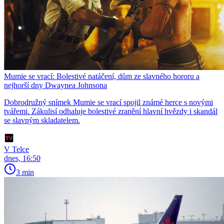
Mumie se vrací: Bolestivé natáčení, dům ze slavného hororu a
nejhorší dny Dwaynea Johnsona
Dobrodružný snímek Mumie se vrací spojil známé herce s novými
tvářemi. Zákulisí odhaluje bolestivé zranění hlavní hvězdy i skandál
se slavným skladatelem.
V Telce
dnes, 16:50
3 min