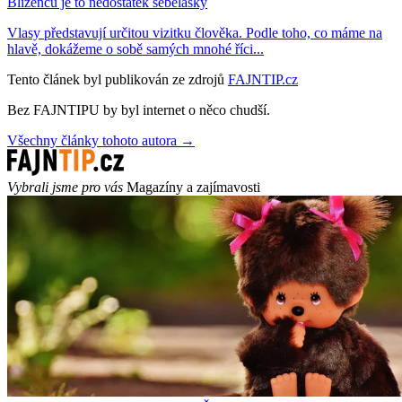
Blíženců je to nedostatek sebelásky
Vlasy představují určitou vizitku člověka. Podle toho, co máme na
hlavě, dokážeme o sobě samých mnohé říci...
Tento článek byl publikován ze zdrojů
FAJNTIP.cz
Bez FAJNTIPU by byl internet o něco chudší.
Všechny články tohoto autora →
Vybrali jsme pro vás
Magazíny a zajímavosti