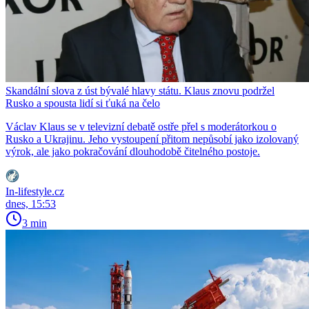
Skandální slova z úst bývalé hlavy státu. Klaus znovu podržel
Rusko a spousta lidí si ťuká na čelo
Václav Klaus se v televizní debatě ostře přel s moderátorkou o
Rusko a Ukrajinu. Jeho vystoupení přitom nepůsobí jako izolovaný
výrok, ale jako pokračování dlouhodobě čitelného postoje.
In-lifestyle.cz
dnes, 15:53
3 min