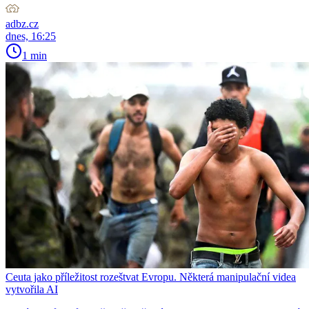
adbz.cz
dnes, 16:25
1 min
Ceuta jako příležitost rozeštvat Evropu. Některá manipulační videa
vytvořila AI