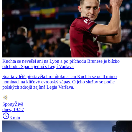
Kuchta se nevešel ani na Lyon a po příchodu Brunese je blízko
odchodu. Sparta jedná s Legií Varšava
Sparta v létě přestavěla hrot útoku a Jan Kuchta se ocitl mimo
nominaci na klíčový evropský zápas. O jeho služby se podle
polských zdrojů zajímá Legia Varšava.
SportyŽivě
dnes, 19:57
3 min