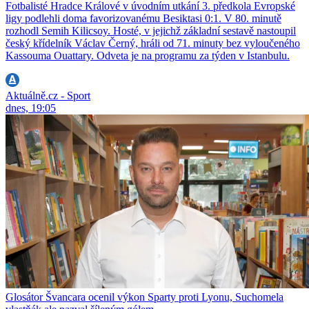
Fotbalisté Hradce Králové v úvodním utkání 3. předkola Evropské
ligy podlehli doma favorizovanému Besiktasi 0:1. V 80. minutě
rozhodl Semih Kilicsoy. Hosté, v jejichž základní sestavě nastoupil
český křídelník Václav Černý, hráli od 71. minuty bez vyloučeného
Kassouma Ouattary. Odveta je na programu za týden v Istanbulu.
Aktuálně.cz - Sport
dnes, 19:05
Glosátor Švancara ocenil výkon Sparty proti Lyonu, Suchomela