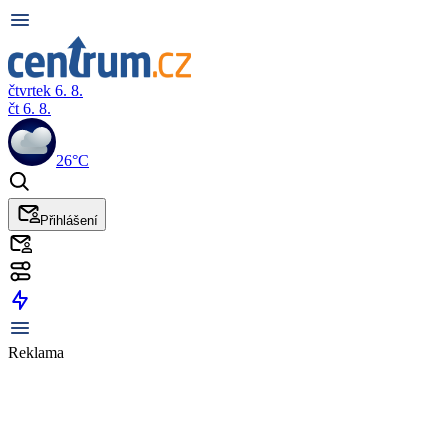
čtvrtek 6. 8.
čt 6. 8.
26°C
Přihlášení
Reklama