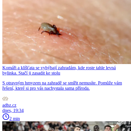
Komáři a klíšťata se vyhýbají zahradám, kde roste tahle levná
bylinka. Stačí ji zasadit ke stolu
S otravným hmyzem na zahradě se smířit nemusíte. Pomůže vám
řešení, které si pro vás nachystala sama příroda.
adbz.cz
dnes, 19:34
2 min