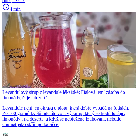
dnes, 19:17
4 min
Levandulový sirup z levandule lékařské: Fialová letní zásoba do
limonády, čaje i dezertů
Levandule není jen okrasa u plotu, která dobře vypadá na fotkách.
Ze 100 gramů květů uděláte voňavý sirup, který se hodí do čaje,
limonády i na dezerty, a když se nepřežene louhování, nebude
chutnat jako skříň po babičce.