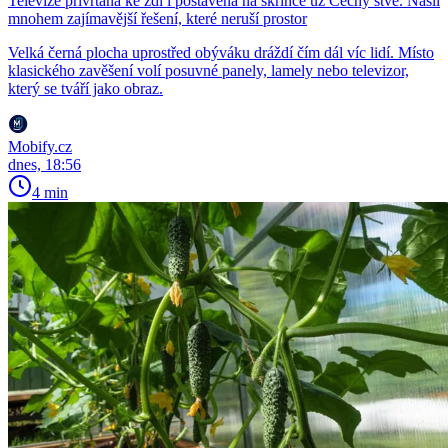
Televize přivrtaná ke zdi i postavená na skříňce už Čechy štve. Našli
mnohem zajímavější řešení, které neruší prostor
Velká černá plocha uprostřed obýváku dráždí čím dál víc lidí. Místo
klasického zavěšení volí posuvné panely, lamely nebo televizor,
který se tváří jako obraz.
Mobify.cz
dnes, 18:56
4 min