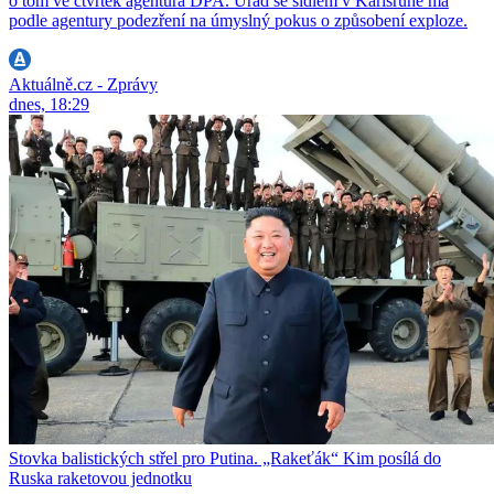
o tom ve čtvrtek agentura DPA. Úřad se sídlem v Karlsruhe má
podle agentury podezření na úmyslný pokus o způsobení exploze.
Aktuálně.cz - Zprávy
dnes, 18:29
Stovka balistických střel pro Putina. „Rakeťák“ Kim posílá do
Ruska raketovou jednotku