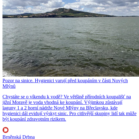
Pozor na sinice. Hygienici varují před koupáním v části Nových
Mlýnů
Chystáte se o víkendu k vodě? Ve většině přírodních koupališť na
jižní Moravě je voda vhodná ke koupání. Výjimkou zůstávají
laguny 1 a 2 horní nádrže Nové Mlýny na Břeclavsku, kde
hygienici dál evidují výskyt sinic. Pro citlivější skupiny lidí tak může
být koupání zdravotním rizikem.
Brněnská Drbna