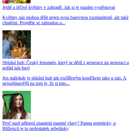
Jedlé a léčivé květiny v zahradě. Jak si je snadno vypěstovat
Květiny nás mohou těšit nejen svou barevnou rozmanitostí, ale také
chutěmi. Projděte se zahradou a...
Sbírání hub: Český fenomén, který se dědí z generace na generaci a
pořád nás baví
Jen málokde je sbírání hub tak rozšířeným koníčkem jako u nás. A
nejzajímavější na tom je, že si tuto...
Proč mají některá znamení mastné vlasy? Panna geneticky, u
Blíženců je to nedostatek sebelásky