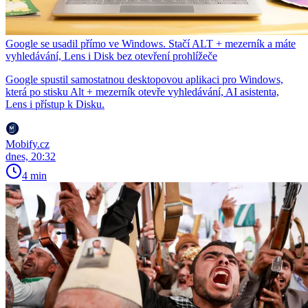
Google se usadil přímo ve Windows. Stačí ALT + mezerník a máte
vyhledávání, Lens i Disk bez otevření prohlížeče
Google spustil samostatnou desktopovou aplikaci pro Windows,
která po stisku Alt + mezerník otevře vyhledávání, AI asistenta,
Lens i přístup k Disku.
Mobify.cz
dnes, 20:32
4 min