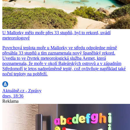
U Mallorky mělo moře přes 33 stupňů, byl to rekord, uvádí
meteorologové
Povrchová teplota moře u Mallorky ve středu odpoledne mírně
přesáhla 33 stupňů a tím zaznamenala nový španělský rekord.
Uvedla to ve čtvrtek meteorologická služba Aemet, která
poznamenala, že moře v okolí Baleárských ostrovů a v západním
Středomoří je letos nadprůměrně teplé, což ovlivňuje například také
noční teploty na pobřeží.
Aktuálně.cz - Zprávy
dnes, 18:36
Reklama