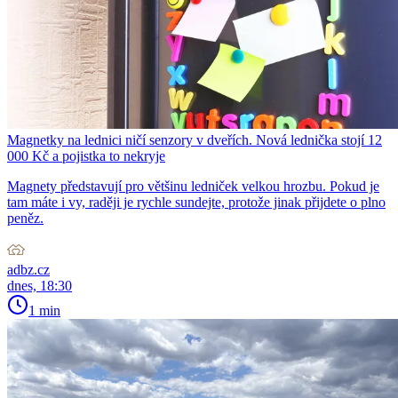
Magnetky na lednici ničí senzory v dveřích. Nová lednička stojí 12
000 Kč a pojistka to nekryje
Magnety představují pro většinu ledniček velkou hrozbu. Pokud je
tam máte i vy, raději je rychle sundejte, protože jinak přijdete o plno
peněz.
adbz.cz
dnes, 18:30
1 min