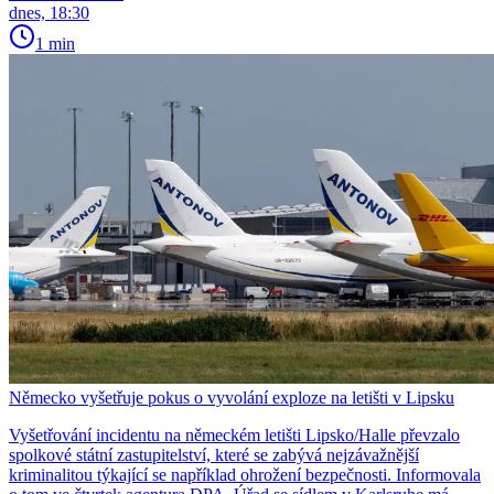
dnes, 18:30
1 min
Německo vyšetřuje pokus o vyvolání exploze na letišti v Lipsku
Vyšetřování incidentu na německém letišti Lipsko/Halle převzalo
spolkové státní zastupitelství, které se zabývá nejzávažnější
kriminalitou týkající se například ohrožení bezpečnosti. Informovala