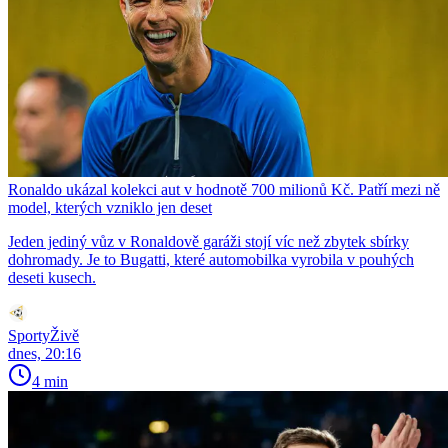
Ronaldo ukázal kolekci aut v hodnotě 700 milionů Kč. Patří mezi ně
model, kterých vzniklo jen deset
Jeden jediný vůz v Ronaldově garáži stojí víc než zbytek sbírky
dohromady. Je to Bugatti, které automobilka vyrobila v pouhých
deseti kusech.
SportyŽivě
dnes, 20:16
4 min