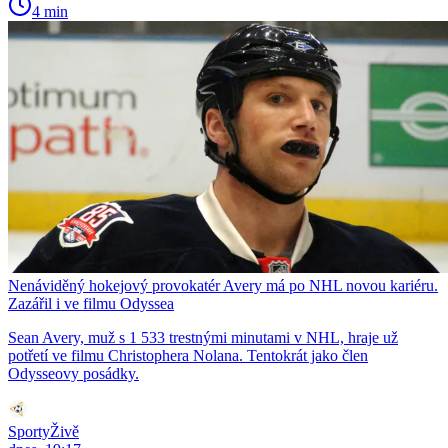
4 min
Nenáviděný hokejový provokatér Avery má po NHL novou kariéru.
Zazářil i ve filmu Odyssea
Sean Avery, muž s 1 533 trestnými minutami v NHL, hraje už
potřetí ve filmu Christophera Nolana. Tentokrát jako člen
Odysseovy posádky.
SportyŽivě