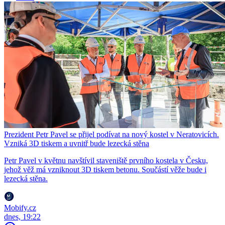
Prezident Petr Pavel se přijel podívat na nový kostel v Neratovicích.
Vzniká 3D tiskem a uvnitř bude lezecká stěna
Petr Pavel v květnu navštívil staveniště prvního kostela v Česku,
jehož věž má vzniknout 3D tiskem betonu. Součástí věže bude i
lezecká stěna.
Mobify.cz
dnes, 19:22