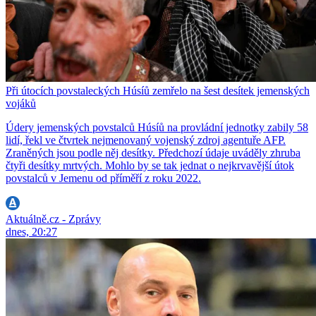
Při útocích povstaleckých Húsíů zemřelo na šest desítek jemenských
vojáků
Údery jemenských povstalců Húsíů na provládní jednotky zabily 58
lidí, řekl ve čtvrtek nejmenovaný vojenský zdroj agentuře AFP.
Zraněných jsou podle něj desítky. Předchozí údaje uváděly zhruba
čtyři desítky mrtvých. Mohlo by se tak jednat o nejkrvavější útok
povstalců v Jemenu od příměří z roku 2022.
Aktuálně.cz - Zprávy
dnes, 20:27