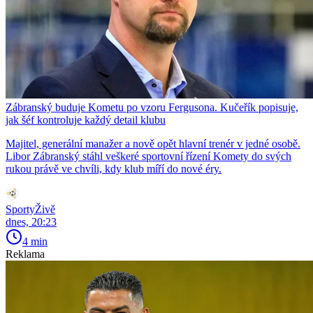
Zábranský buduje Kometu po vzoru Fergusona. Kučeřík popisuje,
jak šéf kontroluje každý detail klubu
Majitel, generální manažer a nově opět hlavní trenér v jedné osobě.
Libor Zábranský stáhl veškeré sportovní řízení Komety do svých
rukou právě ve chvíli, kdy klub míří do nové éry.
SportyŽivě
dnes, 20:23
4 min
Reklama