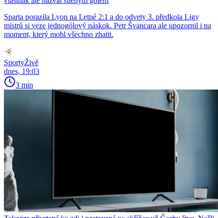
vlastňák ale nazval šíleným gólem
Sparta porazila Lyon na Letné 2:1 a do odvety 3. předkola Ligy
mistrů si veze jednogólový náskok. Petr Švancara ale upozornil i na
moment, který mohl všechno zhatit.
SportyŽivě
dnes, 19:03
3 min