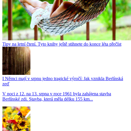
Tipy na letní čtení. Tyto knihy ještě stihnete do konce léta přečíst
I Němci mají v srpnu jedno tragické výročí: Jak vznikla Berlínská
zeď
V noci z 12. na 13. srpna v roce 1961 byla zahájena stavba
Berlínské zdi. Stavba, která měla délku 155 km...