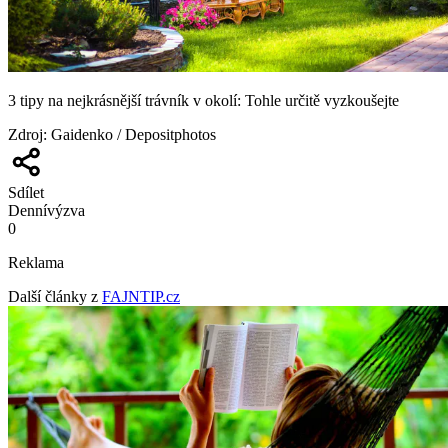
3 tipy na nejkrásnější trávník v okolí: Tohle určitě vyzkoušejte
Zdroj
:
Gaidenko / Depositphotos
Sdílet
Denní
výzva
0
Reklama
Další články z
FAJNTIP.cz