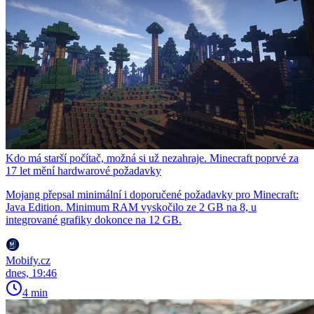
Kdo má starší počítač, možná si už nezahraje. Minecraft poprvé za
17 let mění hardwarové požadavky
Mojang přepsal minimální i doporučené požadavky pro Minecraft:
Java Edition. Minimum RAM vyskočilo ze 2 GB na 8, u
integrované grafiky dokonce na 12 GB.
Mobify.cz
dnes, 19:46
4 min