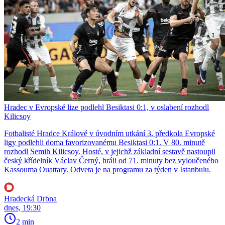
Hradec v Evropské lize podlehl Besiktasi 0:1, v oslabení rozhodl
Kilicsoy
Fotbalisté Hradce Králové v úvodním utkání 3. předkola Evropské
ligy podlehli doma favorizovanému Besiktasi 0:1. V 80. minutě
rozhodl Semih Kilicsoy. Hosté, v jejichž základní sestavě nastoupil
český křídelník Václav Černý, hráli od 71. minuty bez vyloučeného
Kassouma Ouattary. Odveta je na programu za týden v Istanbulu.
Hradecká Drbna
dnes, 19:30
2 min