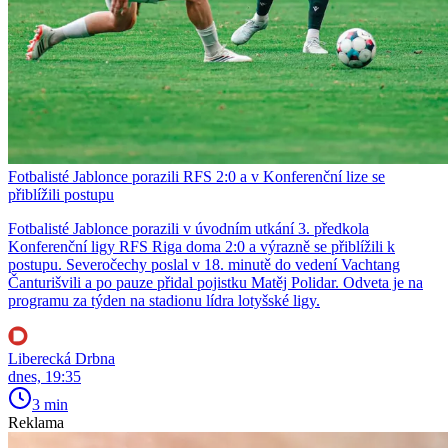
Fotbalisté Jablonce porazili RFS 2:0 a v Konferenční lize se
přiblížili postupu
Fotbalisté Jablonce porazili v úvodním utkání 3. předkola
Konferenční ligy RFS Riga doma 2:0 a výrazně se přiblížili k
postupu. Severočechy poslal v 18. minutě do vedení Vachtang
Čanturišvili a po pauze přidal pojistku Matěj Polidar. Odveta je na
programu za týden na stadionu lídra lotyšské ligy.
Liberecká Drbna
dnes, 19:35
3 min
Reklama