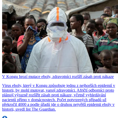
V Kongu hrozí mutace eboly, zdravotníci rozšíří zásah proti nákaze
Virus eboly, který v Kongu způsobuje jednu z nejhorších epidemií v
historii, by mohl mutovat, varují zdravotníci. Afričtí odborníci proto
plánují výrazně rozšířit zásah proti nákaze, včetně vyhledávání
pacientů přímo v domácnostech. Počet potvrzených případů už
překročil 4000 a podle úřadů jde o druhou největší epidemii eboly v
historii, uvedl list The Guardian.