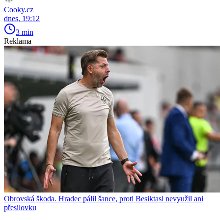
Cooky.cz
dnes, 19:12
3 min
Reklama
Obrovská škoda. Hradec pálil šance, proti Besiktasi nevyužil ani
přesilovku