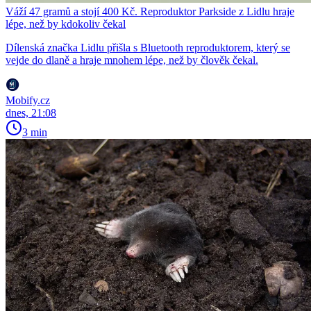
Váží 47 gramů a stojí 400 Kč. Reproduktor Parkside z Lidlu hraje
lépe, než by kdokoliv čekal
Dílenská značka Lidlu přišla s Bluetooth reproduktorem, který se
vejde do dlaně a hraje mnohem lépe, než by člověk čekal.
Mobify.cz
dnes, 21:08
3 min