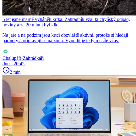
5 let jsme marně vyháněli krtka. Zahradník vzal kuchyňský odpad,
noviny a za 20 minut byl klid
Na jaře a na podzim jsou krtci obzvláště aktivní, protože si hledají
partnery a připravují se na zimu. Vypudit je tedy musíte včas.
Chalupáři-Zahrádkáři
dnes, 20:45
2 min