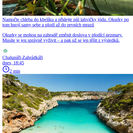
Namočte chleba do kbelíku a přidejte půl lahvičky jódu. Okurky po
tom hnojí samy sebe a plodí až do prvních mrazů
Okurky se mohou na zahradě změnit doslova v plodící nezmary.
Musíte je jen správně vyživit – a pak už se jen těšit z výsledků.
Chalupáři-Zahrádkáři
dnes, 18:45
2 min