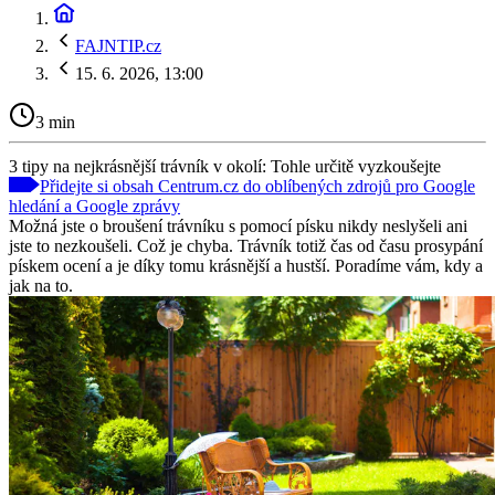
FAJNTIP.cz
15. 6. 2026, 13:00
3 min
3 tipy na nejkrásnější trávník v okolí: Tohle určitě vyzkoušejte
Přidejte si obsah Centrum.cz do oblíbených zdrojů pro Google
hledání a Google zprávy
Možná jste o broušení trávníku s pomocí písku nikdy neslyšeli ani
jste to nezkoušeli. Což je chyba. Trávník totiž čas od času prosypání
pískem ocení a je díky tomu krásnější a hustší. Poradíme vám, kdy a
jak na to.