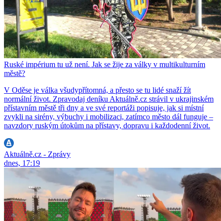
Ruské impérium tu už není. Jak se žije za války v multikulturním
městě?
V Oděse je válka všudypřítomná, a přesto se tu lidé snaží žít
normální život. Zpravodaj deníku Aktuálně.cz strávil v ukrajinském
přístavním městě tři dny a ve své reportáži popisuje, jak si místní
zvykli na sirény, výbuchy i mobilizaci, zatímco město dál funguje –
navzdory ruským útokům na přístavy, dopravu i každodenní život.
Aktuálně.cz - Zprávy
dnes, 17:19