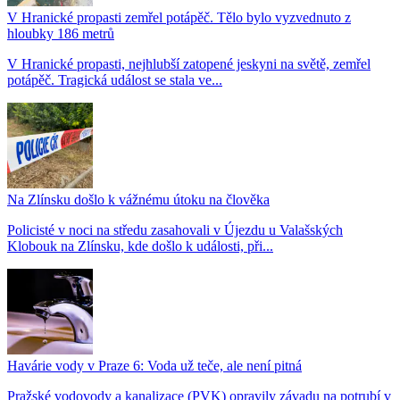
V Hranické propasti zemřel potápěč. Tělo bylo vyzvednuto z
hloubky 186 metrů
V Hranické propasti, nejhlubší zatopené jeskyni na světě, zemřel
potápěč. Tragická událost se stala ve...
Na Zlínsku došlo k vážnému útoku na člověka
Policisté v noci na středu zasahovali v Újezdu u Valašských
Klobouk na Zlínsku, kde došlo k události, při...
Havárie vody v Praze 6: Voda už teče, ale není pitná
Pražské vodovody a kanalizace (PVK) opravily závadu na potrubí v