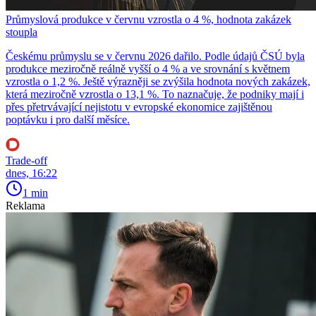
Průmyslová produkce v červnu vzrostla o 4 %, hodnota zakázek
stoupla
Českému průmyslu se v červnu 2026 dařilo. Podle údajů ČSÚ byla
produkce meziročně reálně vyšší o 4 % a ve srovnání s květnem
vzrostla o 1,2 %. Ještě výrazněji se zvýšila hodnota nových zakázek,
která meziročně vzrostla o 13,1 %. To naznačuje, že podniky mají i
přes přetrvávající nejistotu v evropské ekonomice zajištěnou
poptávku i pro další měsíce.
Trade-off
dnes, 16:22
1 min
Reklama