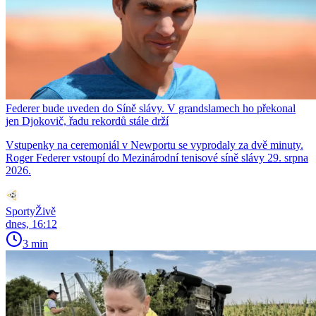
Federer bude uveden do Síně slávy. V grandslamech ho překonal
jen Djokovič, řadu rekordů stále drží
Vstupenky na ceremoniál v Newportu se vyprodaly za dvě minuty.
Roger Federer vstoupí do Mezinárodní tenisové síně slávy 29. srpna
2026.
SportyŽivě
dnes, 16:12
3 min