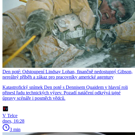
Den poté: Odstoupení Lindsay Lohan, finančně nedostupný Gibson,
nereálný příběh a zákaz pro pracovníky americké agentury
Katastrofický snímek Den poté s Dennisem Quaidem v hlavní roli
přinesl řadu technických výzev. Pozadí natáčení odkrývá tajné
úpravy scénáře i posměch vědců.
V Telce
dnes, 16:28
3 min