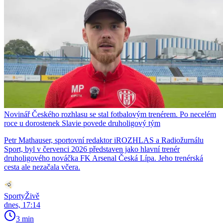
Novinář Českého rozhlasu se stal fotbalovým trenérem. Po necelém
roce u dorostenek Slavie povede druholigový tým
Petr Mathauser, sportovní redaktor iROZHLAS a Radiožurnálu
Sport, byl v červenci 2026 představen jako hlavní trenér
druholigového nováčka FK Arsenal Česká Lípa. Jeho trenérská
cesta ale nezačala včera.
SportyŽivě
dnes, 17:14
3 min