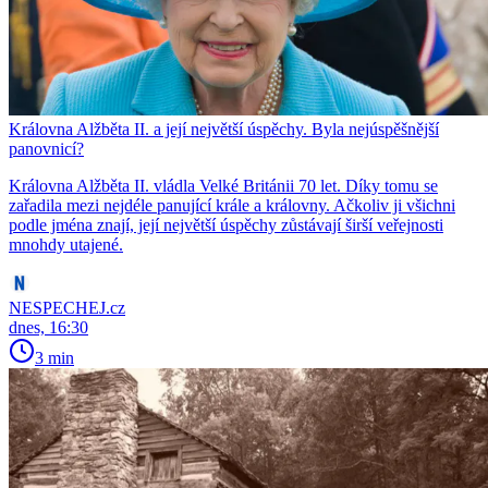
Královna Alžběta II. a její největší úspěchy. Byla nejúspěšnější
panovnicí?
Královna Alžběta II. vládla Velké Británii 70 let. Díky tomu se
zařadila mezi nejdéle panující krále a královny. Ačkoliv ji všichni
podle jména znají, její největší úspěchy zůstávají širší veřejnosti
mnohdy utajené.
NESPECHEJ.cz
dnes, 16:30
3 min