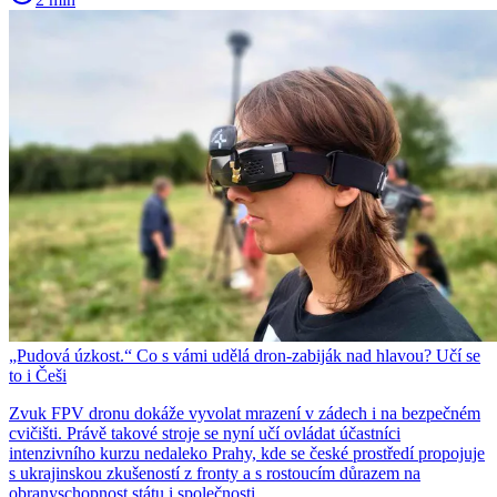
„Pudová úzkost.“ Co s vámi udělá dron-zabiják nad hlavou? Učí se
to i Češi
Zvuk FPV dronu dokáže vyvolat mrazení v zádech i na bezpečném
cvičišti. Právě takové stroje se nyní učí ovládat účastníci
intenzivního kurzu nedaleko Prahy, kde se české prostředí propojuje
s ukrajinskou zkušeností z fronty a s rostoucím důrazem na
obranyschopnost státu i společnosti.