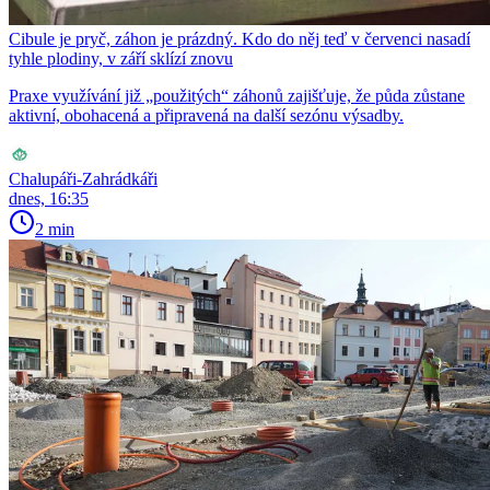
Cibule je pryč, záhon je prázdný. Kdo do něj teď v červenci nasadí
tyhle plodiny, v září sklízí znovu
Praxe využívání již „použitých“ záhonů zajišťuje, že půda zůstane
aktivní, obohacená a připravená na další sezónu výsadby.
Chalupáři-Zahrádkáři
dnes, 16:35
2 min