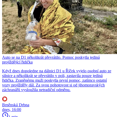
Auto se na D1 několikrát převrátilo. Pomoc poskytla jediná
projíždějící řidička
Když dnes dopoledne na dálnici D1 u Říček vyjelo osobní auto ze
silnice a několikrát se převrátilo v poli, zastavila pouze jediná
řidička. Zraněnému muži poskytla první pomoc, zatímco ostatní
vozy projížděly dál. Za svou pohotovost si od jihomoravských
záchranářů vysloužila netradiční odměnu.
Brněnská Drbna
dnes, 16:00
1 min