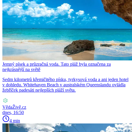
Jemný písek a průzračná voda. Tato pláž byla označena za
nejkrásnější na světě
Sedm kilometrů křemičitého písku, tyrkysová voda a ani jeden hotel
v dohledu. Whitehaven Beach v australském Queenslandu ovládla
žebříček padesáti nejlepších pláží světa.
VědaŽivě.cz
dnes, 16:50
4 min