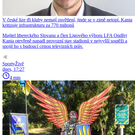
V české lize tři kluby nemají osvětlení, jinde se v zimě netopí. Kania
kritizuje infrastrukturu za 770 milionů
Majitel libereckého Slovanu a člen Ligového výboru LFA Ondřej
Kania otevřeně napadl provozní stav stadionů v nejvyšší soutěži a
spojil ho s budoucí cenou televizních práv.
SportyŽivě
dnes, 17:27
4 min