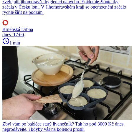
zveřejnili jihomoravští hygienici na webu. Epidemie žloutenky
začala v Česku loni. V Jihomoravském kraji se onemocnění začalo
rychle šířit na podzim.
Brněnská Drbna
dnes, 17:00
1 min
Zbyl vám po babičce starý lívanečník? Tak ho pod 3000 Kč dnes
neprodávejte, i kdyby vás na kolenou prosili