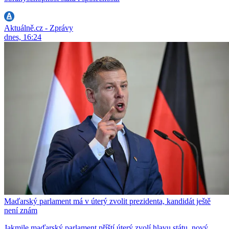
Aktuálně.cz - Zprávy
dnes, 16:24
Maďarský parlament má v úterý zvolit prezidenta, kandidát ještě
není znám
Jakmile maďarský parlament příští úterý zvolí hlavu státu, nový