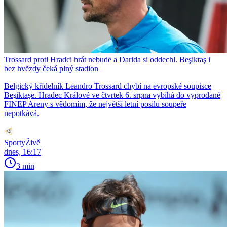
Trossard proti Hradci hrát nebude a Darida si oddechl. Beşiktaş i
bez hvězdy čeká plný stadion
Belgický křídelník Leandro Trossard chybí na evropské soupisce
Beşiktaşe. Hradec Králové ve čtvrtek 6. srpna vybíhá do vyprodané
FINEP Areny s vědomím, že největší letní posilu soupeře
nepotkává.
SportyŽivě
dnes, 16:17
3 min