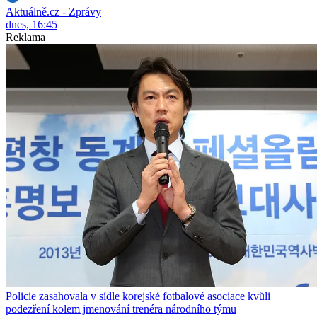
Aktuálně.cz - Zprávy
dnes, 16:45
Reklama
Policie zasahovala v sídle korejské fotbalové asociace kvůli
podezření kolem jmenování trenéra národního týmu