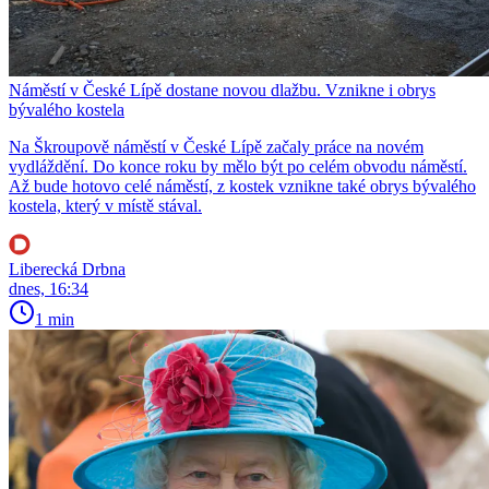
Náměstí v České Lípě dostane novou dlažbu. Vznikne i obrys
bývalého kostela
Na Škroupově náměstí v České Lípě začaly práce na novém
vydláždění. Do konce roku by mělo být po celém obvodu náměstí.
Až bude hotovo celé náměstí, z kostek vznikne také obrys bývalého
kostela, který v místě stával.
Liberecká Drbna
dnes, 16:34
1 min