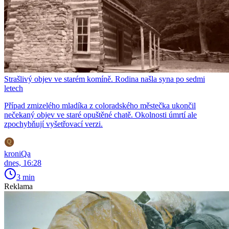
Strašlivý objev ve starém komíně. Rodina našla syna po sedmi
letech
Případ zmizelého mladíka z coloradského městečka ukončil
nečekaný objev ve staré opuštěné chatě. Okolnosti úmrtí ale
zpochybňují vyšetřovací verzi.
kroniQa
dnes, 16:28
3 min
Reklama