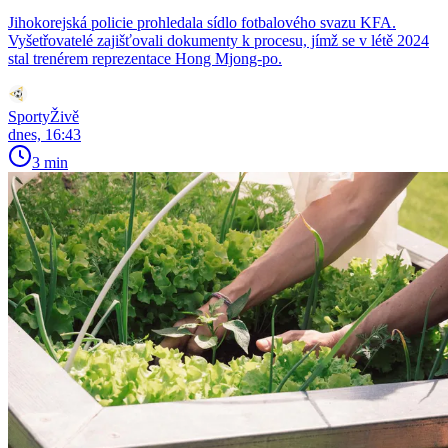
Jihokorejská policie prohledala sídlo fotbalového svazu KFA.
Vyšetřovatelé zajišťovali dokumenty k procesu, jímž se v létě 2024
stal trenérem reprezentace Hong Mjong-po.
SportyŽivě
dnes, 16:43
3 min