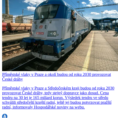
Příměstské vlaky v Praze a okolí budou od roku 2030 provozovat
České dráhy
Příměstské vlaky v Praze a Středočeském kraji budou od roku 2030
provozovat České dráhy, tedy stejný dopravce jako dosud. Cena
tendru na 30 let je 165 miliard korun. Výsledek tendru ve středu
schválili středočeští krajští radní, ještě jej budou potvrzovat pražští
radní, informovaly Hospodářské noviny na webu.