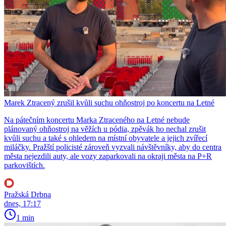
Marek Ztracený zrušil kvůli suchu ohňostroj po koncertu na Letné
Na pátečním koncertu Marka Ztraceného na Letné nebude
plánovaný ohňostroj na věžích u pódia, zpěvák ho nechal zrušit
kvůli suchu a také s ohledem na místní obyvatele a jejich zvířecí
miláčky. Pražští policisté zároveň vyzvali návštěvníky, aby do centra
města nejezdili auty, ale vozy zaparkovali na okraji města na P+R
parkovištích.
Pražská Drbna
dnes, 17:17
1 min