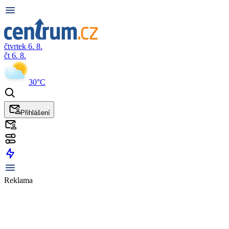
čtvrtek 6. 8.
čt 6. 8.
30°C
Přihlášení
Reklama