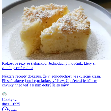
Kokosové řezy se šlehačkou: Jednoduchý moučník, který si
zamiluje celá rodina
Některé recepty dokazují, že v jednoduchosti je skutečně krása.
Přesně takové jsou i tyto kokosové řezy. Upečete si je během
chvilky hned teď a k nim dobrý šálek kávy.
Cooky.cz
dnes, 16:25
2 min