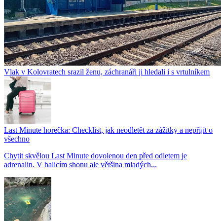
Vlak v Kolovratech srazil ženu, záchranáři ji hledali i s vrtulníkem
Last Minute horečka: Checklist, jak neodletět za zážitky a nepřijít o
všechno
Chytit skvělou Last Minute dovolenou den před odletem je
adrenalin. V balicím shonu ale většina mladých...