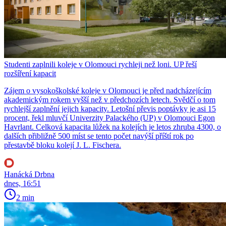
Studenti zaplnili koleje v Olomouci rychleji než loni. UP řeší
rozšíření kapacit
Zájem o vysokoškolské koleje v Olomouci je před nadcházejícím
akademickým rokem vyšší než v předchozích letech. Svědčí o tom
rychlejší zaplnění jejich kapacity. Letošní převis poptávky je asi 15
procent, řekl mluvčí Univerzity Palackého (UP) v Olomouci Egon
Havrlant. Celková kapacita lůžek na kolejích je letos zhruba 4300, o
dalších přibližně 500 míst se tento počet navýší příští rok po
přestavbě bloku kolejí J. L. Fischera.
Hanácká Drbna
dnes, 16:51
2 min