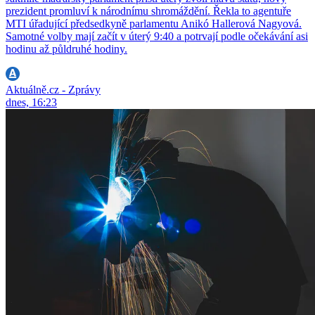
prezident promluví k národnímu shromáždění. Řekla to agentuře
MTI úřadující předsedkyně parlamentu Anikó Hallerová Nagyová.
Samotné volby mají začít v úterý 9:40 a potrvají podle očekávání asi
hodinu až půldruhé hodiny.
Aktuálně.cz - Zprávy
dnes, 16:23