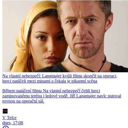
Na vlastní nebezpečí: Langmajer kvůli filmu skončil na operaci,
herci natáčeli mezi minami a čekala je pikantní scéna
Během natáčení filmu Na vlastní nebezpečí čelili herci
zaminovanému terénu i ledové vodě. Jiří Langmajer navíc putoval
rovnou na operační sál.
V Telce
dnes, 17:08