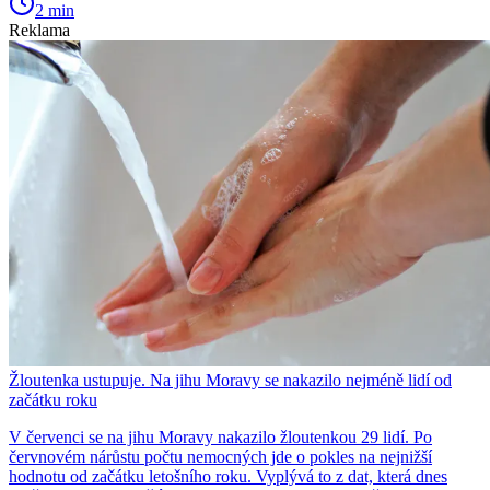
2 min
Reklama
Žloutenka ustupuje. Na jihu Moravy se nakazilo nejméně lidí od
začátku roku
V červenci se na jihu Moravy nakazilo žloutenkou 29 lidí. Po
červnovém nárůstu počtu nemocných jde o pokles na nejnižší
hodnotu od začátku letošního roku. Vyplývá to z dat, která dnes