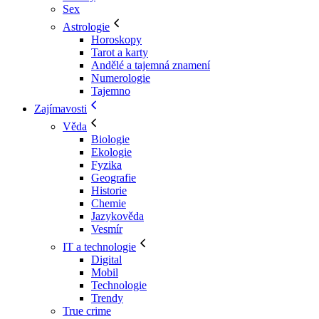
Sex
Astrologie
Horoskopy
Tarot a karty
Andělé a tajemná znamení
Numerologie
Tajemno
Zajímavosti
Věda
Biologie
Ekologie
Fyzika
Geografie
Historie
Chemie
Jazykověda
Vesmír
IT a technologie
Digital
Mobil
Technologie
Trendy
True crime