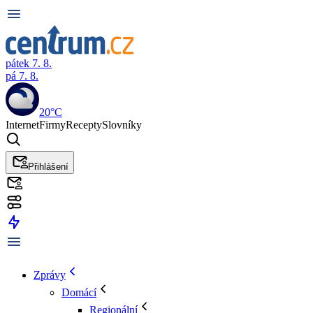
pátek 7. 8.
pá 7. 8.
20°C
Internet
Firmy
Recepty
Slovníky
Přihlášení
Zprávy
Domácí
Regionální