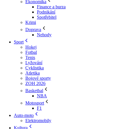
Ekonomika
Finance a burza
Podnikání
Spotřebitel
Krimi
Doprava
Nehody
Sport
Hokej
Fotbal
Tenis
Lyžování
Cyklistika
Atletika
Bojové sporty
ZOH 2026
Basketbal
NBA
Motosport
F1
Auto-moto
Elektromobily
Kultura