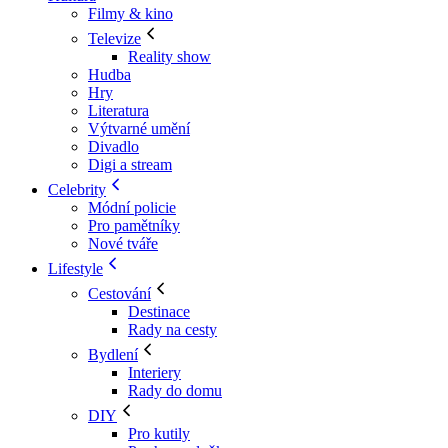
Filmy & kino
Televize
Reality show
Hudba
Hry
Literatura
Výtvarné umění
Divadlo
Digi a stream
Celebrity
Módní policie
Pro pamětníky
Nové tváře
Lifestyle
Cestování
Destinace
Rady na cesty
Bydlení
Interiery
Rady do domu
DIY
Pro kutily