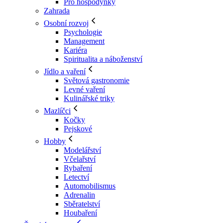
Pro hospodyňky
Zahrada
Osobní rozvoj
Psychologie
Management
Kariéra
Spiritualita a náboženství
Jídlo a vaření
Světová gastronomie
Levné vaření
Kulinářské triky
Mazlíčci
Kočky
Pejskové
Hobby
Modelářství
Včelařství
Rybaření
Letectví
Automobilismus
Adrenalin
Sběratelství
Houbaření