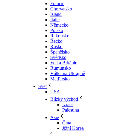
Francie
Chorvatsko
Island
Itálie
Německo
Polsko
Rakousko
Řecko
Rusko
Španělsko
Švédsko
Velká Británie
Rumunsko
Válka na Ukrajině
Maďarsko
Svět
USA
Blízký východ
Izrael
Palestina
Asie
Čína
Jižní Korea