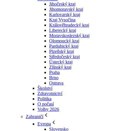
Jihočeský kraj
Jihomoravský kraj
Karlovarský kraj
Kraj Vysočina
Králověhradecký kraj
Liberecký kraj
Moravskoslezský kraj
Olomoucký kraj
Pardubický kraj
Plzeňský kraj
Středočeský kraj
Ústecký kraj
Zlínský kraj
Praha
Brno
Ostrava
Školství
Zdravotnictví
Politika
O počasí
Volby 2026
Zahraničí
Evropa
Slovensko