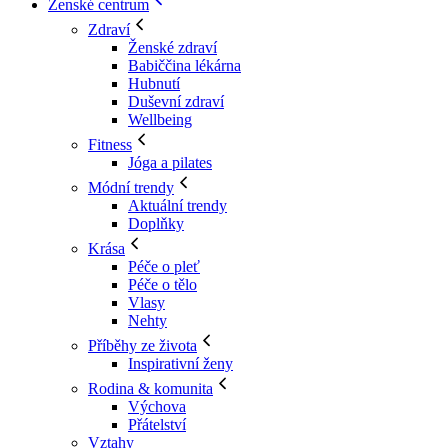
Ženské centrum
Zdraví
Ženské zdraví
Babiččina lékárna
Hubnutí
Duševní zdraví
Wellbeing
Fitness
Jóga a pilates
Módní trendy
Aktuální trendy
Doplňky
Krása
Péče o pleť
Péče o tělo
Vlasy
Nehty
Příběhy ze života
Inspirativní ženy
Rodina & komunita
Výchova
Přátelství
Vztahy