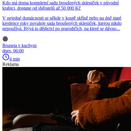
Kdo má doma kompletní sadu broušených skleniček v původní
krabici, dostane od sběratelů až 50 000 Kč
V nejedné domácnosti se někde v koutě skříně nebo na dně staré
kredence roky povaluje sada broušených skleniček, kterou nikdo
nepoužívá. Bývá to dědictví po prarodičích, na které se dávno...
Bruneta v kuchyni
dnes, 06:00
4 min
Reklama