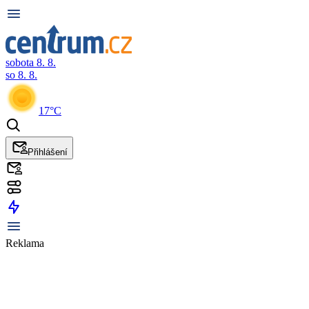
sobota 8. 8.
so 8. 8.
17°C
Přihlášení
Reklama