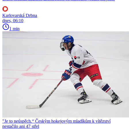
Karlovarská Drbna
dnes, 06:10
1 min
"Je to neúspěch.“ Českým hokejovým mladíkům k vítězství
nestačilo ani 47 střel