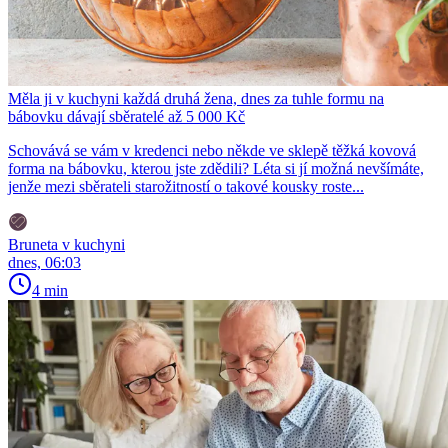
Měla ji v kuchyni každá druhá žena, dnes za tuhle formu na
bábovku dávají sběratelé až 5 000 Kč
Schovává se vám v kredenci nebo někde ve sklepě těžká kovová
forma na bábovku, kterou jste zdědili? Léta si jí možná nevšímáte,
jenže mezi sběrateli starožitností o takové kousky roste...
Bruneta v kuchyni
dnes, 06:03
4 min