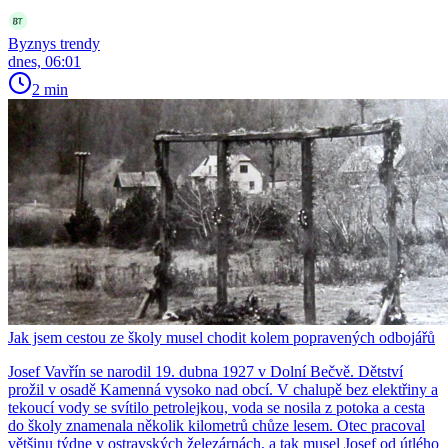
Byznys trendy
dnes, 06:01
2 min
Jak jsem cestou ze školy musel chodit kolem popravených odbojářů
Josef Vavřín se narodil 19. dubna 1927 v Dolní Bečvě. Dětství
prožil v osadě Kamenná vysoko nad obcí. V chalupě bez elektřiny a
tekoucí vody se svítilo petrolejkou, voda se nosila z potoka a cesta
do školy znamenala několik kilometrů chůze lesem. Otec pracoval
většinu týdne v ostravských železárnách, a tak musel Josef od útlého