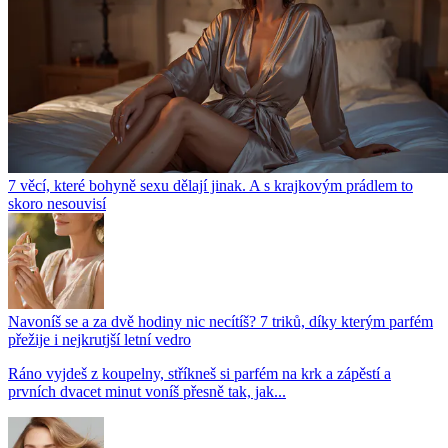
7 věcí, které bohyně sexu dělají jinak. A s krajkovým prádlem to
skoro nesouvisí
Navoníš se a za dvě hodiny nic necítíš? 7 triků, díky kterým parfém
přežije i nejkrutjší letní vedro
Ráno vyjdeš z koupelny, stříkneš si parfém na krk a zápěstí a
prvních dvacet minut voníš přesně tak, jak...