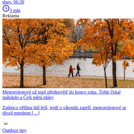
dnes, 06:30
3 min
Reklama
Meteorologové už mají předpověď do konce roku. Tohle čekal
málokdo a Češi mění plány
Zatímco většina lidí řeší, jestli o víkendu zaprší, meteorologové se
dívají mnohem […]
Outdoor tipy