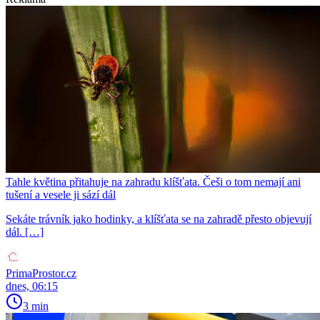
Tahle květina přitahuje na zahradu klíšťata. Češi o tom nemají ani
tušení a vesele ji sází dál
Sekáte trávník jako hodinky, a klíšťata se na zahradě přesto objevují
dál. […]
PrimaProstor.cz
dnes, 06:15
3 min