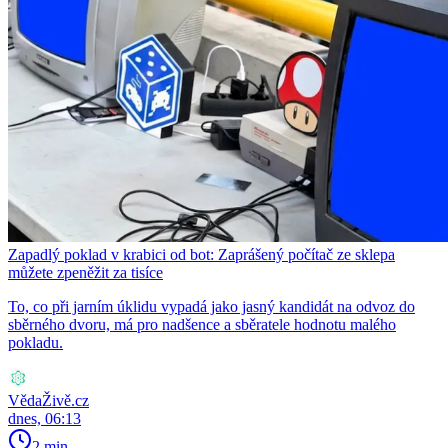
Zapadlý poklad v krabici od bot: Zaprášený počítač ze sklepa
můžete zpeněžit za tisíce
To, co při jarním úklidu vypadá jako jasný kandidát na odvoz do
sběrného dvoru, má pro nadšence a sběratele hodnotu malého
pokladu.
VědaŽivě.cz
dnes, 06:13
2 min