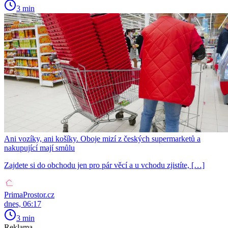
3 min
Ani vozíky, ani košíky. Oboje mizí z českých supermarketů a
nakupující mají smůlu
Zajdete si do obchodu jen pro pár věcí a u vchodu zjistíte, […]
PrimaProstor.cz
dnes, 06:17
3 min
Reklama