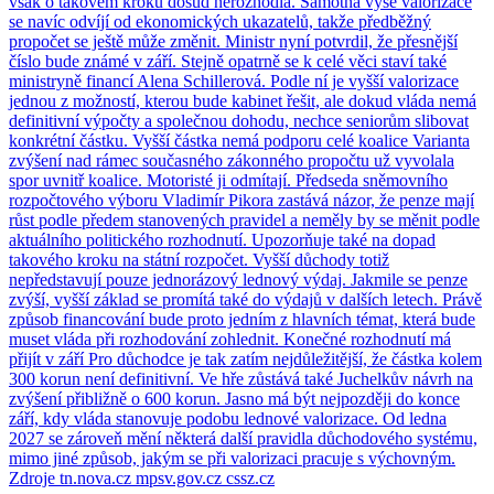
však o takovém kroku dosud nerozhodla. Samotná výše valorizace
se navíc odvíjí od ekonomických ukazatelů, takže předběžný
propočet se ještě může změnit. Ministr nyní potvrdil, že přesnější
číslo bude známé v září. Stejně opatrně se k celé věci staví také
ministryně financí Alena Schillerová. Podle ní je vyšší valorizace
jednou z možností, kterou bude kabinet řešit, ale dokud vláda nemá
definitivní výpočty a společnou dohodu, nechce seniorům slibovat
konkrétní částku. Vyšší částka nemá podporu celé koalice Varianta
zvýšení nad rámec současného zákonného propočtu už vyvolala
spor uvnitř koalice. Motoristé ji odmítají. Předseda sněmovního
rozpočtového výboru Vladimír Pikora zastává názor, že penze mají
růst podle předem stanovených pravidel a neměly by se měnit podle
aktuálního politického rozhodnutí. Upozorňuje také na dopad
takového kroku na státní rozpočet. Vyšší důchody totiž
nepředstavují pouze jednorázový lednový výdaj. Jakmile se penze
zvýší, vyšší základ se promítá také do výdajů v dalších letech. Právě
způsob financování bude proto jedním z hlavních témat, která bude
muset vláda při rozhodování zohlednit. Konečné rozhodnutí má
přijít v září Pro důchodce je tak zatím nejdůležitější, že částka kolem
300 korun není definitivní. Ve hře zůstává také Juchelkův návrh na
zvýšení přibližně o 600 korun. Jasno má být nejpozději do konce
září, kdy vláda stanovuje podobu lednové valorizace. Od ledna
2027 se zároveň mění některá další pravidla důchodového systému,
mimo jiné způsob, jakým se při valorizaci pracuje s výchovným.
Zdroje tn.nova.cz mpsv.gov.cz cssz.cz