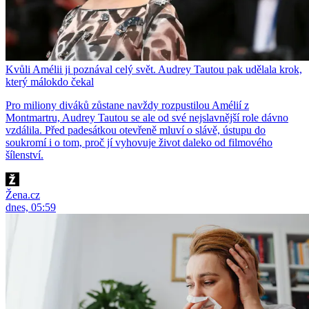
Kvůli Amélii ji poznával celý svět. Audrey Tautou pak udělala krok,
který málokdo čekal
Pro miliony diváků zůstane navždy rozpustilou Amélií z
Montmartru, Audrey Tautou se ale od své nejslavnější role dávno
vzdálila. Před padesátkou otevřeně mluví o slávě, ústupu do
soukromí i o tom, proč jí vyhovuje život daleko od filmového
šílenství.
Žena.cz
dnes, 05:59