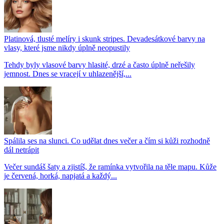
Platinová, tlusté melíry i skunk stripes. Devadesátkové barvy na
vlasy, které jsme nikdy úplně neopustily
Tehdy byly vlasové barvy hlasité, drzé a často úplně neřešily
jemnost. Dnes se vracejí v uhlazenější,...
Spálila ses na slunci. Co udělat dnes večer a čím si kůži rozhodně
dál netrápit
Večer sundáš šaty a zjistíš, že ramínka vytvořila na těle mapu. Kůže
je červená, horká, napjatá a každý...