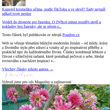
Kupuješ kosmetiku očima, podle TikToku a ve slevě? Tady nejspíš
utíkají tvoje peníze
Vejdeš do drogerie pro řasenku. O čtyřicet minut později stojíš u
pokladny bez řasenky, ale se sérem s...
Tento článek byl publikován ze zdrojů
Poudree.cz
Web se věnuje tématům blízkým moderním ženám – od módy, krásy
a životního stylu přes zdraví a vztahy až po inspirativní příběhy a
praktické tipy do každodenního života. Články kombinují lehkost a
čtivost s užitečnými radami, které pomáhají pečovat o sebe, hledat
rovnováhu a nacházet inspiraci v...
Všechny články tohoto autora →
Vybrali jsme pro vás
Magazíny a zajímavosti