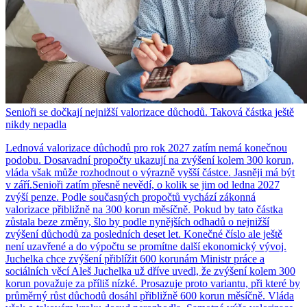
Senioři se dočkají nejnižší valorizace důchodů. Taková částka ještě
nikdy nepadla
Lednová valorizace důchodů pro rok 2027 zatím nemá konečnou
podobu. Dosavadní propočty ukazují na zvýšení kolem 300 korun,
vláda však může rozhodnout o výrazně vyšší částce. Jasněji má být
v září.Senioři zatím přesně nevědí, o kolik se jim od ledna 2027
zvýší penze. Podle současných propočtů vychází zákonná
valorizace přibližně na 300 korun měsíčně. Pokud by tato částka
zůstala beze změny, šlo by podle nynějších odhadů o nejnižší
zvýšení důchodů za posledních deset let. Konečné číslo ale ještě
není uzavřené a do výpočtu se promítne další ekonomický vývoj.
Juchelka chce zvýšení přiblížit 600 korunám Ministr práce a
sociálních věcí Aleš Juchelka už dříve uvedl, že zvýšení kolem 300
korun považuje za příliš nízké. Prosazuje proto variantu, při které by
průměrný růst důchodů dosáhl přibližně 600 korun měsíčně. Vláda