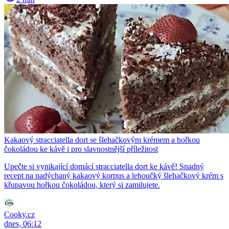
Kakaový stracciatella dort se šlehačkovým krémem a hořkou
čokoládou ke kávě i pro slavnostnější příležitost
Upečte si vynikající domácí stracciatella dort ke kávě! Snadný
recept na nadýchaný kakaový korpus a lehoučký šlehačkový krém s
křupavou hořkou čokoládou, který si zamilujete.
Cooky.cz
dnes, 06:12