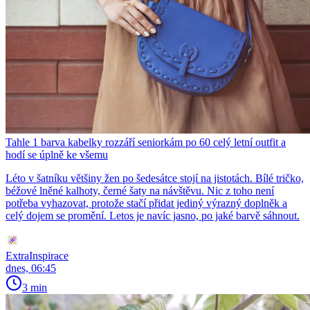
Tahle 1 barva kabelky rozzáří seniorkám po 60 celý letní outfit a
hodí se úplně ke všemu
Léto v šatníku většiny žen po šedesátce stojí na jistotách. Bílé tričko,
béžové lněné kalhoty, černé šaty na návštěvu. Nic z toho není
potřeba vyhazovat, protože stačí přidat jediný výrazný doplněk a
celý dojem se promění. Letos je navíc jasno, po jaké barvě sáhnout.
ExtraInspirace
dnes, 06:45
3 min