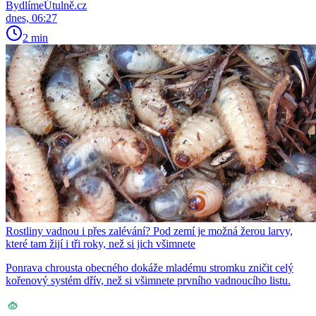
BydlímeÚtulně.cz
dnes, 06:27
2 min
Rostliny vadnou i přes zalévání? Pod zemí je možná žerou larvy,
které tam žijí i tři roky, než si jich všimnete
Ponrava chrousta obecného dokáže mladému stromku zničit celý
kořenový systém dřív, než si všimnete prvního vadnoucího listu.