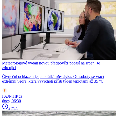
Meteorologové vydali novou předpověď počasí na srpen. Je
zdrcující
Čtvrteční ochlazení je jen krátká přestávka. Od soboty se vrací
extrémní vedra, která vyvrcholí příští týden teplotami až 35 °C.
FAJNTIP.cz
dnes, 06:30
2 min