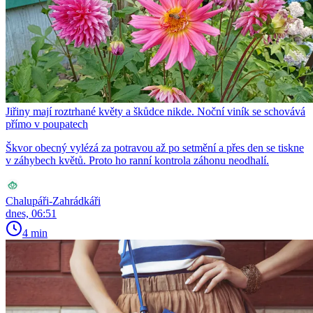
Jiřiny mají roztrhané květy a škůdce nikde. Noční viník se schovává
přímo v poupatech
Škvor obecný vylézá za potravou až po setmění a přes den se tiskne
v záhybech květů. Proto ho ranní kontrola záhonu neodhalí.
Chalupáři-Zahrádkáři
dnes, 06:51
4 min