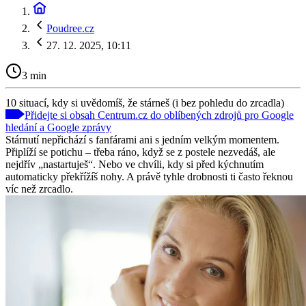
Poudree.cz
27. 12. 2025, 10:11
3 min
10 situací, kdy si uvědomíš, že stárneš (i bez pohledu do zrcadla)
Přidejte si obsah Centrum.cz do oblíbených zdrojů pro Google
hledání a Google zprávy
Stárnutí nepřichází s fanfárami ani s jedním velkým momentem.
Připlíží se potichu – třeba ráno, když se z postele nezvedáš, ale
nejdřív „nastartuješ“. Nebo ve chvíli, kdy si před kýchnutím
automaticky překřížíš nohy. A právě tyhle drobnosti ti často řeknou
víc než zrcadlo.