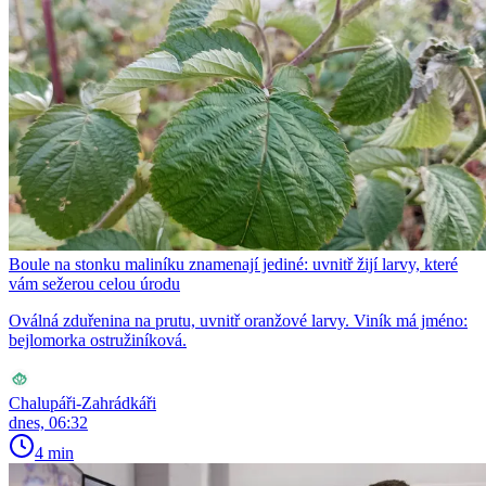
Boule na stonku maliníku znamenají jediné: uvnitř žijí larvy, které
vám sežerou celou úrodu
Oválná zduřenina na prutu, uvnitř oranžové larvy. Viník má jméno:
bejlomorka ostružiníková.
Chalupáři-Zahrádkáři
dnes, 06:32
4 min