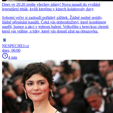
Dnes ve 20:20 zrušte všechny plány! Nova nasadí do vysílání
legendární trhák, kvůli kterému v kinech kolabovaly davy
Sobotní večer si zaslouží pořádný zážitek. Žádné nudné seriály,
žádné přepínání kanálů. Čeká vás dobrodružství, které kombinuje
napětí, humor a akci v jednom balení. Velkofilm s hereckou chemií,
která vás vtáhne, a triky, které vás donutí zírat na obrazovku.
NESPECHEJ.cz
dnes, 06:00
4 min