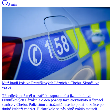
3 min
Muž kradl kola ve Františkových Lázních a Chebu. Skončil ve
vazbě
Třicetiletý muž měl na začátku srpna ukrást jízdní kolo ve
Františkových Lázních a o den později také elektrokolo u čerpací
stanice v Chebu. Policistům a strážníkům se ho podařilo krátce po
druhé krádeži zadržet. Elektrokolo se následně vrátilo majiteli.