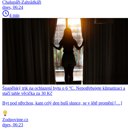
Chalupáři-Zahrádkáři
dnes, 06:24
4 min
Španělský trik na ochlazení bytu o 6 °C. Nepotřebujete klimatizaci a
stačí tahle věcička za 30 Kč
Byt pod střechou, kam celý den buší slunce, se v létě promění […]
Zodpovime.cz
dnes, 06:23