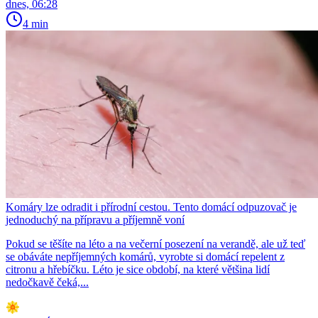
dnes, 06:28
4 min
Komáry lze odradit i přírodní cestou. Tento domácí odpuzovač je
jednoduchý na přípravu a příjemně voní
Pokud se těšíte na léto a na večerní posezení na verandě, ale už teď
se obáváte nepříjemných komárů, vyrobte si domácí repelent z
citronu a hřebíčku. Léto je sice období, na které většina lidí
nedočkavě čeká,...