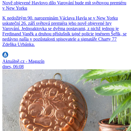
Nově objevené Havlovo dílo Varování bude mít světovou premiéru
v New Yorku
K nedožitým 90. narozeninám Václava Havla se v New Yorku
uskuteční 26. září světová premiéra jeho nově objevené hry
Varování. Jednoaktovka se dvěma postavami, z nichž jednou je
Ferdinand Vaněk a druhou příslušník tajné policie jménem Šeřík, se
nedávno našla v pozůstalosti spisovatele a signatáře Charty 77
Zdeňka Urbánka.
Aktuálně.cz - Magazín
dnes, 06:08