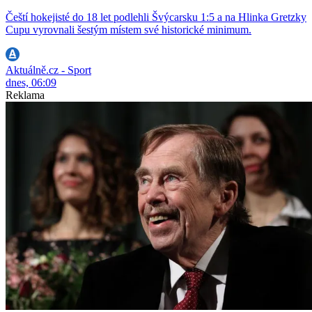
Čeští hokejisté do 18 let podlehli Švýcarsku 1:5 a na Hlinka Gretzky
Cupu vyrovnali šestým místem své historické minimum.
Aktuálně.cz - Sport
dnes, 06:09
Reklama