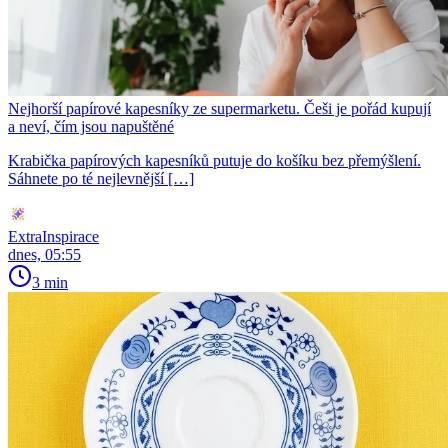
Nejhorší papírové kapesníky ze supermarketu. Češi je pořád kupují
a neví, čím jsou napuštěné
Krabička papírových kapesníků putuje do košíku bez přemýšlení.
Sáhnete po té nejlevnější […]
ExtraInspirace
dnes, 05:55
3 min