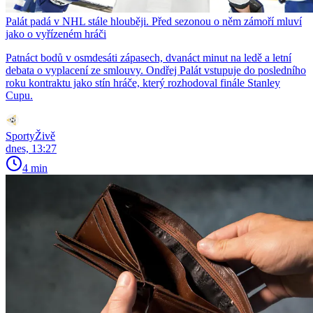
Palát padá v NHL stále hlouběji. Před sezonou o něm zámoří mluví
jako o vyřízeném hráči
Patnáct bodů v osmdesáti zápasech, dvanáct minut na ledě a letní
debata o vyplacení ze smlouvy. Ondřej Palát vstupuje do posledního
roku kontraktu jako stín hráče, který rozhodoval finále Stanley
Cupu.
SportyŽivě
dnes, 13:27
4 min