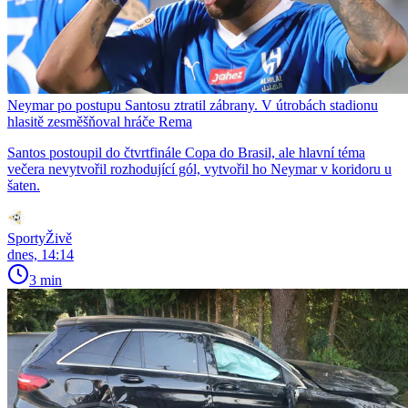
Neymar po postupu Santosu ztratil zábrany. V útrobách stadionu
hlasitě zesměšňoval hráče Rema
Santos postoupil do čtvrtfinále Copa do Brasil, ale hlavní téma
večera nevytvořil rozhodující gól, vytvořil ho Neymar v koridoru u
šaten.
SportyŽivě
dnes, 14:14
3 min