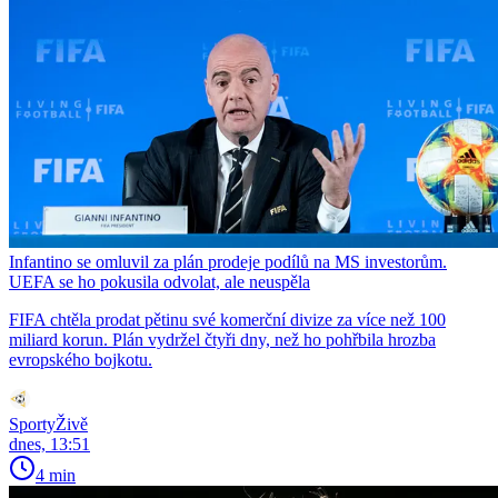
Infantino se omluvil za plán prodeje podílů na MS investorům.
UEFA se ho pokusila odvolat, ale neuspěla
FIFA chtěla prodat pětinu své komerční divize za více než 100
miliard korun. Plán vydržel čtyři dny, než ho pohřbila hrozba
evropského bojkotu.
SportyŽivě
dnes, 13:51
4 min