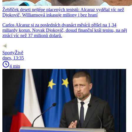
Žebříček deseti nejlépe placených tenistů: Alcaraz vydělal víc než
Djokovič, Williamsová inkasuje miliony i bez hraní
Carlos Alcaraz si za posledních dvanáct měsíců přišel na 1,34
miliardy korun. Novak Djokovič, dosud finanční král tenisu, na něj
ztrácí víc než 37 milionů dolarů.
SportyŽivě
dnes, 13:35
4 min