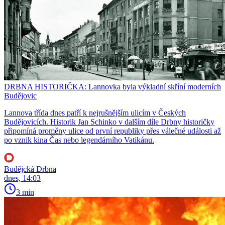
DRBNA HISTORIČKA: Lannovka byla výkladní skříní moderních
Budějovic
Lannova třída dnes patří k nejrušnějším ulicím v Českých
Budějovicích. Historik Jan Schinko v dalším díle Drbny historičky
připomíná proměny ulice od první republiky přes válečné události až
po vznik kina Čas nebo legendárního Vatikánu.
Budějcká Drbna
dnes, 14:03
3 min