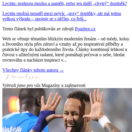
Lecitin: podpora mozku a paměti, nebo jen další „chytrý“ doplněk?
Lecitin možná nepatří mezi nejvíc „sexy“ doplňky, ale má jednu
velkou výhodu – spojuje se s něčím, co řeší...
Tento článek byl publikován ze zdrojů
Poudree.cz
Web se věnuje tématům blízkým moderním ženám – od módy, krásy
a životního stylu přes zdraví a vztahy až po inspirativní příběhy a
praktické tipy do každodenního života. Články kombinují lehkost a
čtivost s užitečnými radami, které pomáhají pečovat o sebe, hledat
rovnováhu a nacházet inspiraci v...
Všechny články tohoto autora →
Vybrali jsme pro vás
Magazíny a zajímavosti