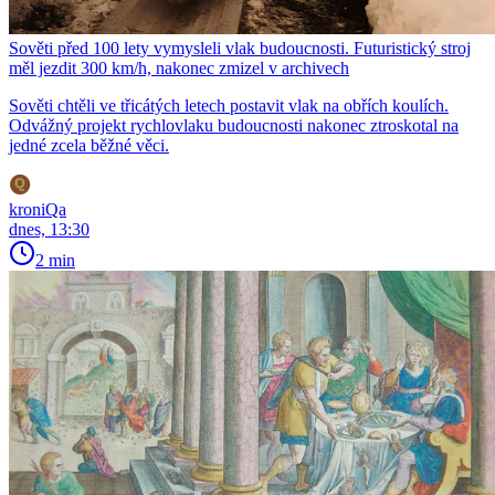
Sověti před 100 lety vymysleli vlak budoucnosti. Futuristický stroj
měl jezdit 300 km/h, nakonec zmizel v archivech
Sověti chtěli ve třicátých letech postavit vlak na obřích koulích.
Odvážný projekt rychlovlaku budoucnosti nakonec ztroskotal na
jedné zcela běžné věci.
kroniQa
dnes, 13:30
2 min