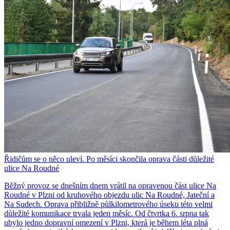
Řidičům se o něco uleví. Po měsíci skončila oprava části důležité
ulice Na Roudné
Běžný provoz se dnešním dnem vrátil na opravenou část ulice Na
Roudné v Plzni od kruhového objezdu ulic Na Roudné, Jateční a
Na Sudech. Oprava přibližně půlkilometrového úseku této velmi
důležité komunikace trvala jeden měsíc. Od čtvrtka 6. srpna tak
ubylo jedno dopravní omezení v Plzni, která je během léta plná