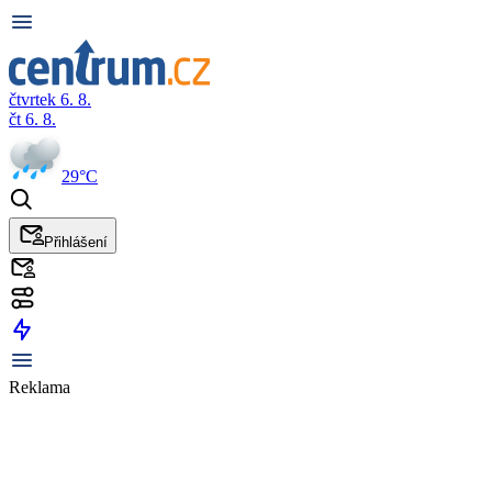
čtvrtek 6. 8.
čt 6. 8.
29°C
Přihlášení
Reklama