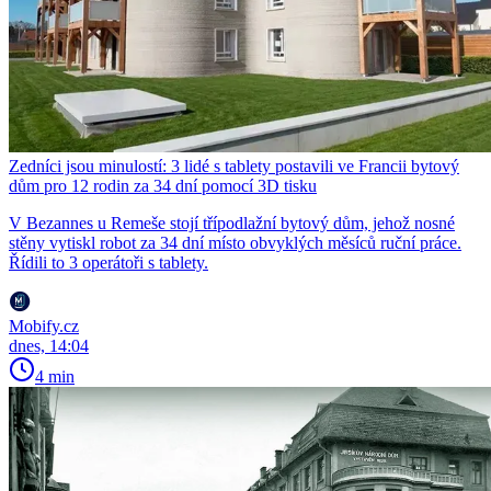
Zedníci jsou minulostí: 3 lidé s tablety postavili ve Francii bytový
dům pro 12 rodin za 34 dní pomocí 3D tisku
V Bezannes u Remeše stojí třípodlažní bytový dům, jehož nosné
stěny vytiskl robot za 34 dní místo obvyklých měsíců ruční práce.
Řídili to 3 operátoři s tablety.
Mobify.cz
dnes, 14:04
4 min