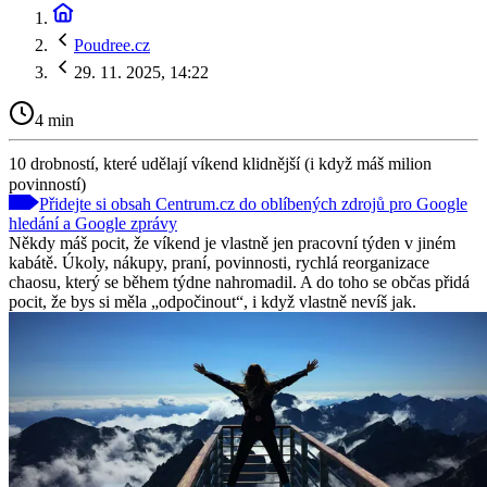
Poudree.cz
29. 11. 2025, 14:22
4 min
10 drobností, které udělají víkend klidnější (i když máš milion
povinností)
Přidejte si obsah Centrum.cz do oblíbených zdrojů pro Google
hledání a Google zprávy
Někdy máš pocit, že víkend je vlastně jen pracovní týden v jiném
kabátě. Úkoly, nákupy, praní, povinnosti, rychlá reorganizace
chaosu, který se během týdne nahromadil. A do toho se občas přidá
pocit, že bys si měla „odpočinout“, i když vlastně nevíš jak.