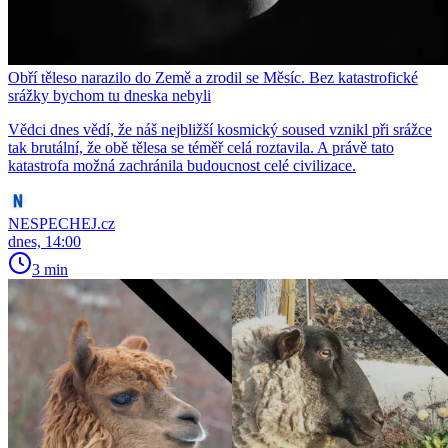
Obří těleso narazilo do Země a zrodil se Měsíc. Bez katastrofické
srážky bychom tu dneska nebyli
Vědci dnes vědí, že náš nejbližší kosmický soused vznikl při srážce
tak brutální, že obě tělesa se téměř celá roztavila. A právě tato
katastrofa možná zachránila budoucnost celé civilizace.
NESPECHEJ.cz
dnes, 14:00
3 min