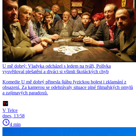
U mě dobrý: Vladyka odcházel s ledem na tváři, Polívka
vysvětloval plešatění a diváci si všimli školáckých chyb
Komedie U mě dobrý přinesla štábu fyzickou bolest i zklamání z
obsazení. Za kamerou se odehrávaly situace plné filmařských omylů
a zajímavých paradoxů.
V Telce
dnes, 13:58
4 min