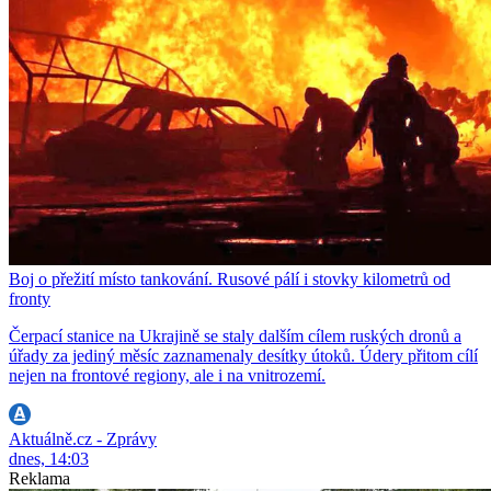
Boj o přežití místo tankování. Rusové pálí i stovky kilometrů od
fronty
Čerpací stanice na Ukrajině se staly dalším cílem ruských dronů a
úřady za jediný měsíc zaznamenaly desítky útoků. Údery přitom cílí
nejen na frontové regiony, ale i na vnitrozemí.
Aktuálně.cz - Zprávy
dnes, 14:03
Reklama