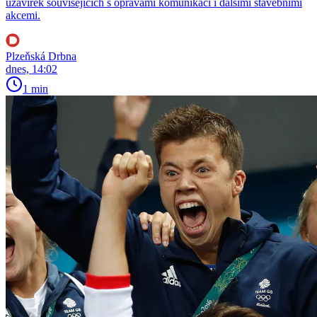
uzavírek souvisejících s opravami komunikací i dalšími stavebními
akcemi.
Plzeňská Drbna
dnes, 14:02
1 min