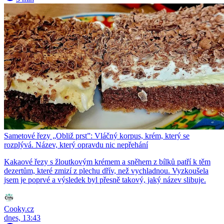
Sametové řezy „Obliž prst”: Vláčný korpus, krém, který se
rozplývá. Název, který opravdu nic nepřehání
Kakaové řezy s žloutkovým krémem a sněhem z bílků patří k těm
dezertům, které zmizí z plechu dřív, než vychladnou. Vyzkoušela
jsem je poprvé a výsledek byl přesně takový, jaký název slibuje.
Cooky.cz
dnes, 13:43