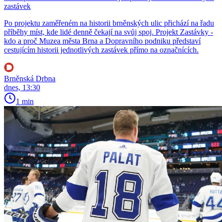
zastávek
Po projektu zaměřeném na historii brněnských ulic přichází na řadu
příběhy míst, kde lidé denně čekají na svůj spoj. Projekt Zastávky -
kdo a proč Muzea města Brna a Dopravního podniku představí
cestujícím historii jednotlivých zastávek přímo na označnících.
Brněnská Drbna
dnes, 13:30
1 min