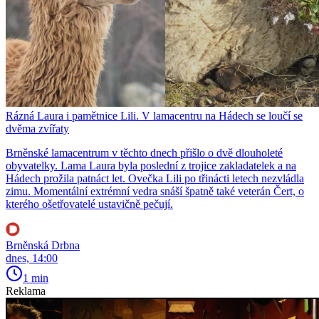
Rázná Laura i pamětnice Lili. V lamacentru na Hádech se loučí se
dvěma zvířaty
Brněnské lamacentrum v těchto dnech přišlo o dvě dlouholeté
obyvatelky. Lama Laura byla poslední z trojice zakladatelek a na
Hádech prožila patnáct let. Ovečka Lili po třinácti letech nezvládla
zimu. Momentální extrémní vedra snáší špatně také veterán Čert, o
kterého ošetřovatelé ustavičně pečují.
Brněnská Drbna
dnes, 14:00
1 min
Reklama