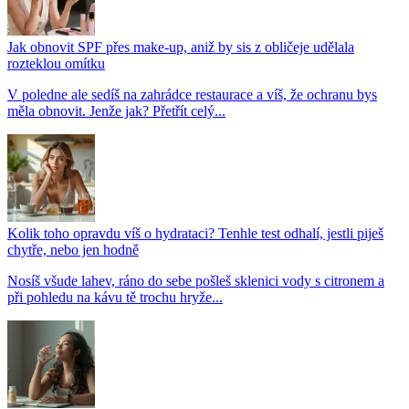
Jak obnovit SPF přes make-up, aniž by sis z obličeje udělala
rozteklou omítku
V poledne ale sedíš na zahrádce restaurace a víš, že ochranu bys
měla obnovit. Jenže jak? Přetřít celý...
Kolik toho opravdu víš o hydrataci? Tenhle test odhalí, jestli piješ
chytře, nebo jen hodně
Nosíš všude lahev, ráno do sebe pošleš sklenici vody s citronem a
při pohledu na kávu tě trochu hryže...