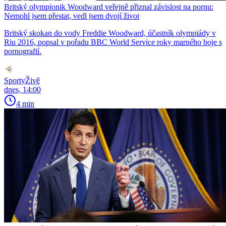
Britský olympionik Woodward veřejně přiznal závislost na pornu:
Nemohl jsem přestat, vedl jsem dvojí život
Britský skokan do vody Freddie Woodward, účastník olympiády v
Riu 2016, popsal v pořadu BBC World Service roky marného boje s
pornografií.
SportyŽivě
dnes, 14:00
4 min