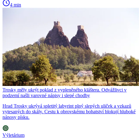
4 min
Trosky měly ukrýt poklad z vypleněného kláštera. Odvážlivci v
podzemí našli varovné nápisy i slepé chodby
Hrad Trosky ukrývá spletitý labyrint plný slepých uliček a vzkazů
vytesaných do skály. Cestu k obrovskému bohatství blokují hluboké
nánosy písku.
Výletárium