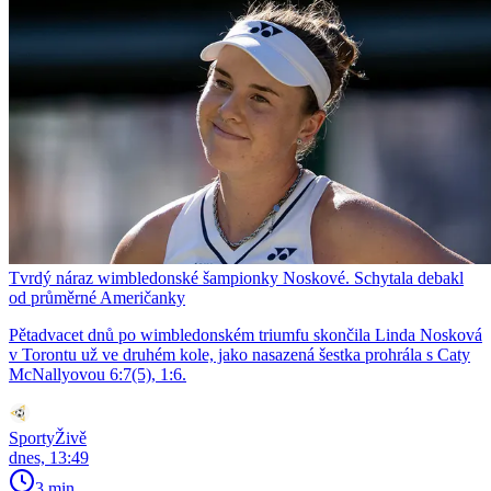
Tvrdý náraz wimbledonské šampionky Noskové. Schytala debakl
od průměrné Američanky
Pětadvacet dnů po wimbledonském triumfu skončila Linda Nosková
v Torontu už ve druhém kole, jako nasazená šestka prohrála s Caty
McNallyovou 6:7(5), 1:6.
SportyŽivě
dnes, 13:49
3 min