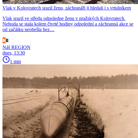
Vlak v Kolovratech srazil ženu, záchranáři ji hledali i s vrtulníkem
Vlak srazil ve středu odpoledne ženu v pražských Kolovratech.
Nehoda se stala kolem čtvrté hodiny odpolední a záchranná akce se
od začátku neobešla bez…
Náš REGION
dnes, 13:30
1 min