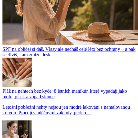
SPF na obličej si dáš. Vlasy ale necháš celé léto bez ochrany – a pak
se divíš, kam zmizel lesk
Pláž na nehtech bez kýče: 8 letních manikúr, které vypadají jako
moře, písek a západ slunce
Letošní pobřežní nehty nejsou jen modré lakování s namalovanou
kotvou. Pracují s mléčnými základy, perletí,...