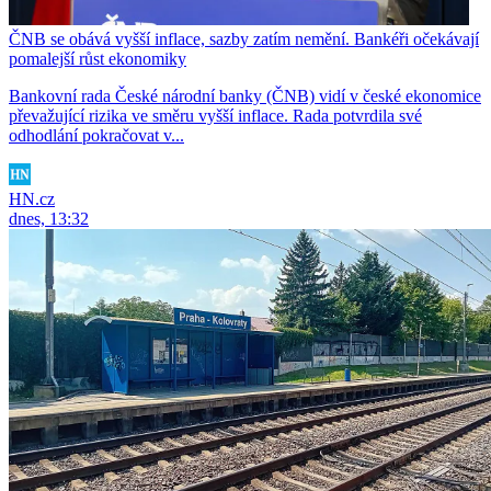
ČNB se obává vyšší inflace, sazby zatím nemění. Bankéři očekávají
pomalejší růst ekonomiky
Bankovní rada České národní banky (ČNB) vidí v české ekonomice
převažující rizika ve směru vyšší inflace. Rada potvrdila své
odhodlání pokračovat v...
HN.cz
dnes, 13:32