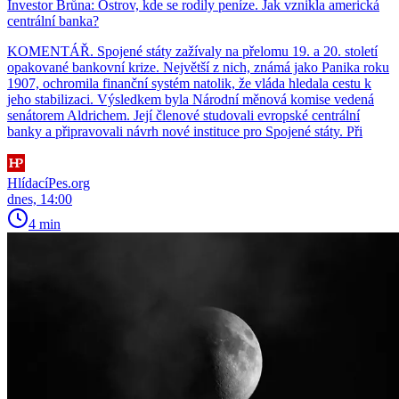
Investor Brůna: Ostrov, kde se rodily peníze. Jak vznikla americká
centrální banka?
KOMENTÁŘ. Spojené státy zažívaly na přelomu 19. a 20. století
opakované bankovní krize. Největší z nich, známá jako Panika roku
1907, ochromila finanční systém natolik, že vláda hledala cestu k
jeho stabilizaci. Výsledkem byla Národní měnová komise vedená
senátorem Aldrichem. Její členové studovali evropské centrální
banky a připravovali návrh nové instituce pro Spojené státy. Při
HlídacíPes.org
dnes, 14:00
4 min