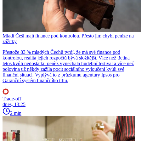
Mladí Češi mají finance pod kontrolou. Přesto jim chybí peníze na
zážitky
Přestože 83 % mladých Čechů tvrdí, že má své finance pod
kontrolou, realita jejich rozpočtů bývá složitější. Více než třetina
letos kvůli nedostatku peněz vynechala hudební festival a více než
polovina už někdy zažila pocit sociálního vyloučení kvůli své
finanční situaci. Vyplývá to z průzkumu agentury Ipsos pro
Garanční systém finančního trhu.
Trade-off
dnes, 13:25
2 min