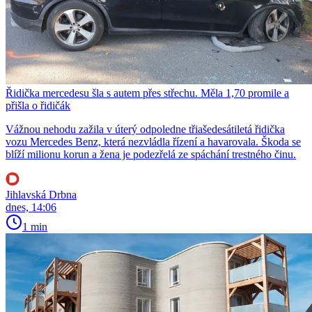
Řidička mercedesu šla s autem přes střechu. Měla 1,70 promile a
přišla o řidičák
Vážnou nehodu zažila v úterý odpoledne třiašedesátiletá řidička
vozu Mercedes Benz, která nezvládla řízení a havarovala. Škoda se
blíží milionu korun a žena je podezřelá ze spáchání trestného činu.
Jihlavská Drbna
dnes, 14:06
1 min