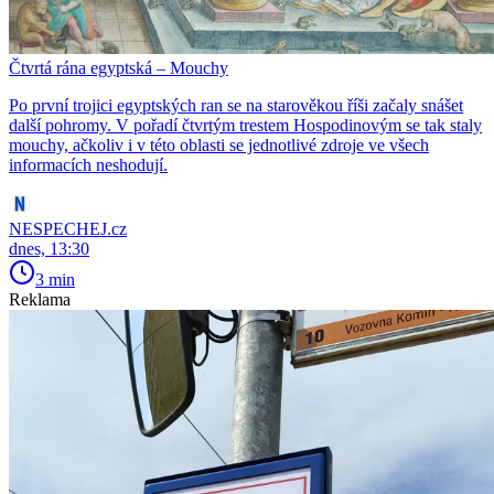
Čtvrtá rána egyptská – Mouchy
Po první trojici egyptských ran se na starověkou říši začaly snášet
další pohromy. V pořadí čtvrtým trestem Hospodinovým se tak staly
mouchy, ačkoliv i v této oblasti se jednotlivé zdroje ve všech
informacích neshodují.
NESPECHEJ.cz
dnes, 13:30
3 min
Reklama