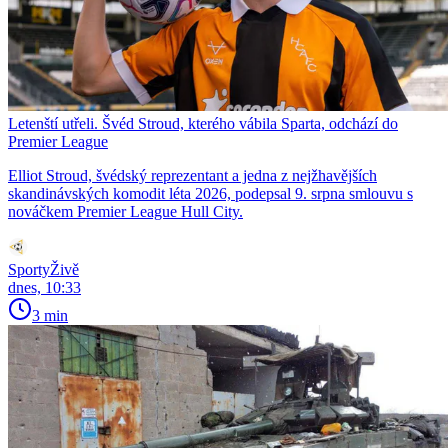
Letenští utřeli. Švéd Stroud, kterého vábila Sparta, odchází do
Premier League
Elliot Stroud, švédský reprezentant a jedna z nejžhavějších
skandinávských komodit léta 2026, podepsal 9. srpna smlouvu s
nováčkem Premier League Hull City.
SportyŽivě
dnes, 10:33
3 min