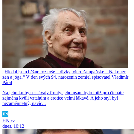
„Hledal jsem běžné rozkoše... dívky, víno, šampaňské... Nakonec
zen a jóga.“ V den svých 94. narozenin zemřel spisovatel Vladimír
Páral
Na jeho knihy se stávaly fronty, jeho psaní bylo totiž pro čtenáře
zejména kvůli vztahům a erotice velmi lákavé. A jeho styl byl
nezaměnitelný, navíc...
HN.cz
dnes, 10:12