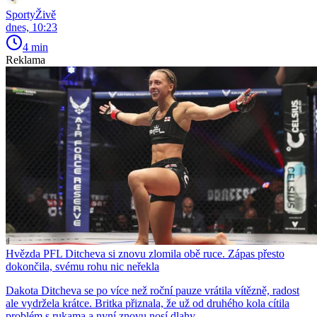
SportyŽivě
dnes, 10:23
4 min
Reklama
Hvězda PFL Ditcheva si znovu zlomila obě ruce. Zápas přesto
dokončila, svému rohu nic neřekla
Dakota Ditcheva se po více než roční pauze vrátila vítězně, radost
ale vydržela krátce. Britka přiznala, že už od druhého kola cítila
problém s rukama a nyní znovu nosí dlahy.