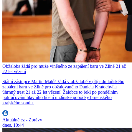
Obžaloba žádá pro muže viněného ze zapálení baru ve Zlíně 21 až
22 let vězení
Státní zástupce Martin Malůš žádá v obžalobě v případu loňského
zapálení baru ve Zlíně pro obžalovaného Daniela Kratochvíla
úhrnný trest 21 až 22 let vězení. Žalobce to řekl po pondělním
pokračování hlavního líčení u zlínské pobočky brněnského
krajského soudu.
Aktuálně.cz - Zprávy
dnes, 10:44