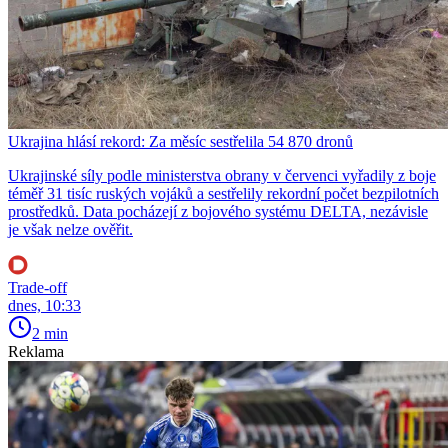
Ukrajina hlásí rekord: Za měsíc sestřelila 54 870 dronů
Ukrajinské síly podle ministerstva obrany v červenci vyřadily z boje
téměř 31 tisíc ruských vojáků a sestřelily rekordní počet bezpilotních
prostředků. Data pocházejí z bojového systému DELTA, nezávisle
je však nelze ověřit.
Trade-off
dnes, 10:33
2 min
Reklama