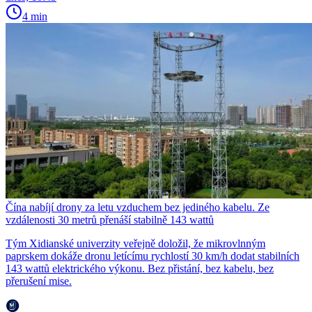
4 min
Čína nabíjí drony za letu vzduchem bez jediného kabelu. Ze
vzdálenosti 30 metrů přenáší stabilně 143 wattů
Tým Xidianské univerzity veřejně doložil, že mikrovlnným
paprskem dokáže dronu letícímu rychlostí 30 km/h dodat stabilních
143 wattů elektrického výkonu. Bez přistání, bez kabelu, bez
přerušení mise.