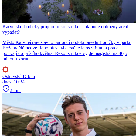
Karvinské Lodičky projdou rekonstrukcí. Jak bude oblíbený areál
vypadat?
Město Karviná představilo budoucí podobu areálu Lodičky v parku
Boženy Němcové. Jeho přestavba začne letos v říjnu a práce
potrvají do příštího května. Rekonstrukce vyjde magistrát na 46,5
milionu korun.
Ostravská Drbna
dnes, 10:34
2 min