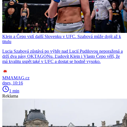
Klein a Čepo vidí další Slovenku v UFC. Szabová může dojít až k
titulu
Lucia Szabová zůstává po výhře nad Lucií Pudilovou neporažená a
drží dva pásy OKTAGONu. Ľudovít Klein i Vlasto Čepo věří, že
má kvalitu uspět také v UFC a dostat se hodně vysoko.
MMAMAG.cz
dnes, 10:16
1 min
Reklama