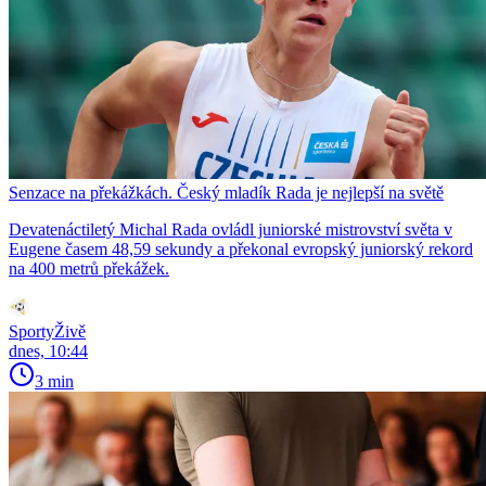
Senzace na překážkách. Český mladík Rada je nejlepší na světě
Devatenáctiletý Michal Rada ovládl juniorské mistrovství světa v
Eugene časem 48,59 sekundy a překonal evropský juniorský rekord
na 400 metrů překážek.
SportyŽivě
dnes, 10:44
3 min