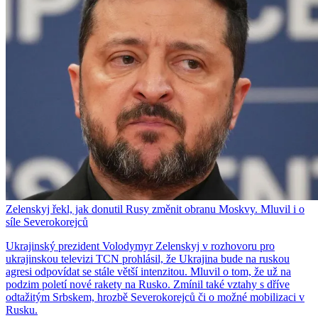
Zelenskyj řekl, jak donutil Rusy změnit obranu Moskvy. Mluvil i o
síle Severokorejců
Ukrajinský prezident Volodymyr Zelenskyj v rozhovoru pro
ukrajinskou televizi TCN prohlásil, že Ukrajina bude na ruskou
agresi odpovídat se stále větší intenzitou. Mluvil o tom, že už na
podzim poletí nové rakety na Rusko. Zmínil také vztahy s dříve
odtažitým Srbskem, hrozbě Severokorejců či o možné mobilizaci v
Rusku.