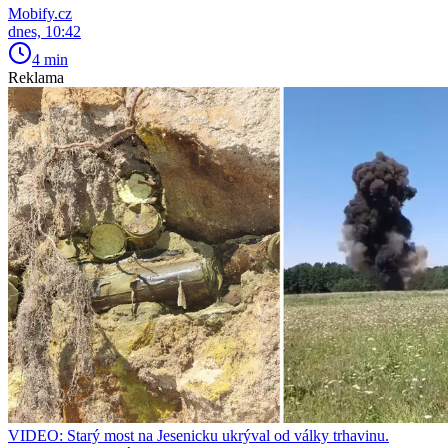
Mobify.cz
dnes, 10:42
4 min
Reklama
VIDEO: Starý most na Jesenicku ukrýval od války trhavinu.