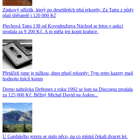
Zinkový střízlík, který po desetiletích trhá rekordy. Za Tatru z půdy
platí sběratelé i 120 000 Kč
Plechová Tatra 138 od Kovodružstva Náchod se letos v aukci
prodala za 9 200 Kč. A to měla jen kopii krabice.
Přetáčeli jsme je tužkou, dnes trhají rekordy: Tyto retro kazety mají
hodnotu tisíců korun
Demo nahrávka Deftones z roku 1992 se loni na Discogsu prodala
za 125 000 Kč. Běžný Michal David na Aukru...
U Gardského jezera se stalo něco, na co místní čekali dvacet let.