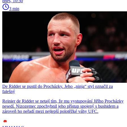
dnes, 10:30
3 min
De Ridder se pustil do Procházky. Jeho „ninja“ styl označil za
falešný
Reinier de Ridder se netají tím, že mu vystupování Jiřího Procházky
nesedí. Nizozemec zpochybnil jeho přístup spojený s bushidem a
zároveň ho neřadí mezi nejlepší polotěžké váhy UFC.