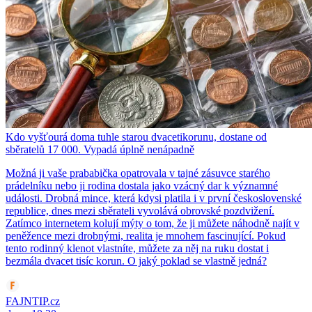
Kdo vyšťourá doma tuhle starou dvacetikorunu, dostane od
sběratelů 17 000. Vypadá úplně nenápadně
Možná ji vaše prababička opatrovala v tajné zásuvce starého
prádelníku nebo ji rodina dostala jako vzácný dar k významné
události. Drobná mince, která kdysi platila i v první československé
republice, dnes mezi sběrateli vyvolává obrovské pozdvižení.
Zatímco internetem kolují mýty o tom, že ji můžete náhodně najít v
peněžence mezi drobnými, realita je mnohem fascinující. Pokud
tento rodinný klenot vlastníte, můžete za něj na ruku dostat i
bezmála dvacet tisíc korun. O jaký poklad se vlastně jedná?
FAJNTIP.cz