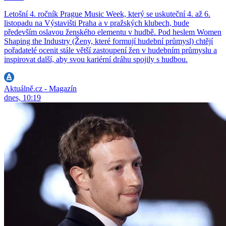
Letošní 4. ročník Prague Music Week, který se uskuteční 4. až 6.
listopadu na Výstavišti Praha a v pražských klubech, bude
především oslavou ženského elementu v hudbě. Pod heslem Women
Shaping the Industry (Ženy, které formují hudební průmysl) chtějí
pořadatelé ocenit stále větší zastoupení žen v hudebním průmyslu a
inspirovat další, aby svou kariérní dráhu spojily s hudbou.
Aktuálně.cz - Magazín
dnes, 10:19