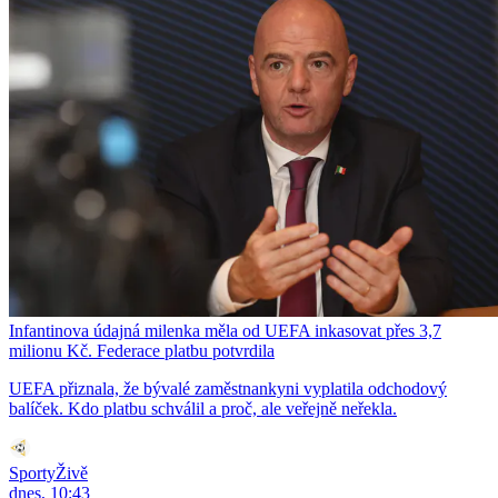
Infantinova údajná milenka měla od UEFA inkasovat přes 3,7
milionu Kč. Federace platbu potvrdila
UEFA přiznala, že bývalé zaměstnankyni vyplatila odchodový
balíček. Kdo platbu schválil a proč, ale veřejně neřekla.
SportyŽivě
dnes, 10:43