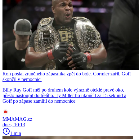
Roh poslal zraněného zápasníka zpět do boje. Cormier zuřil, Goff
skončil v nemocnici
Billy Ray Goff měl po druhém kole výrazně oteklé pravé oko,
přesto nastoupil do třetího. Ty Miller ho ukončil za 15 sekund a
Goff po zápase zamířil do nemocnice.
MMAMAG.cz
dnes, 10:13
1 min