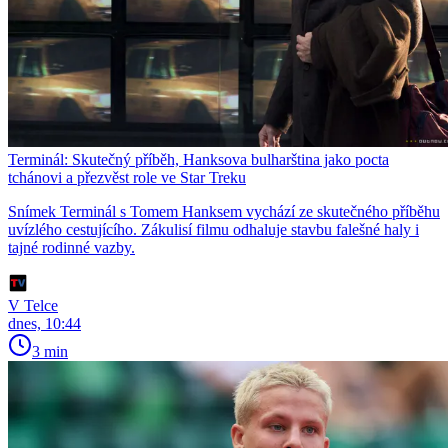
Terminál: Skutečný příběh, Hanksova bulharština jako pocta
tchánovi a přezvěst role ve Star Treku
Snímek Terminál s Tomem Hanksem vychází ze skutečného příběhu
uvízlého cestujícího. Zákulisí filmu odhaluje stavbu falešné haly i
tajné rodinné vazby.
V Telce
dnes, 10:44
3 min