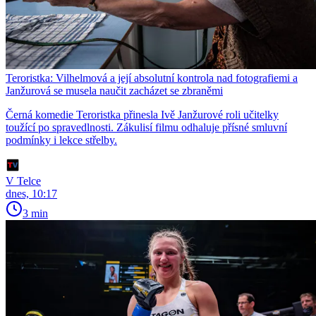
Teroristka: Vilhelmová a její absolutní kontrola nad fotografiemi a
Janžurová se musela naučit zacházet se zbraněmi
Černá komedie Teroristka přinesla Ivě Janžurové roli učitelky
toužící po spravedlnosti. Zákulisí filmu odhaluje přísné smluvní
podmínky i lekce střelby.
V Telce
dnes, 10:17
3 min