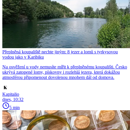
Přeplněná koupaliště nechte jiným: 8 jezer a lomů s tyrkysovou
vodou jako v Karibiku
Na osvěžení u vody nemusíte mířit k přeplněnému koupališti. Česko
ukrývá zatopené lomy, pískovny i rozlehlá jezera, která dokážou
atmosférou připomenout dovolenou mnohem dál od domova.
Kapitalio
dnes, 10:32
5 min