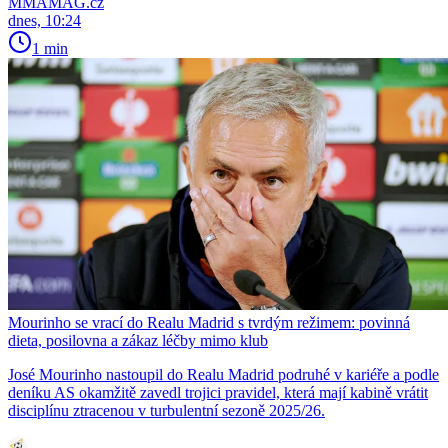
MMAMAG.cz
dnes, 10:24
1 min
Mourinho se vrací do Realu Madrid s tvrdým režimem: povinná
dieta, posilovna a zákaz léčby mimo klub
José Mourinho nastoupil do Realu Madrid podruhé v kariéře a podle
deníku AS okamžitě zavedl trojici pravidel, která mají kabině vrátit
disciplínu ztracenou v turbulentní sezoně 2025/26.