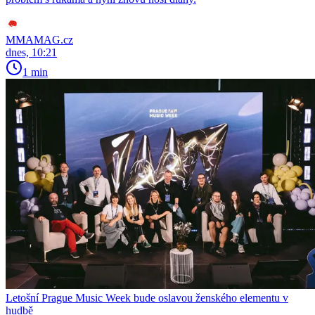
MMAMAG.cz
dnes, 10:21
1 min
Letošní Prague Music Week bude oslavou ženského elementu v
hudbě