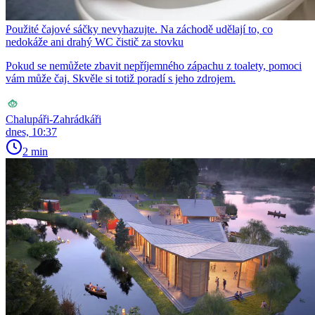
Použité čajové sáčky nevyhazujte. Na záchodě udělají to, co
nedokáže ani drahý WC čistič za stovku
Pokud se nemůžete zbavit nepříjemného zápachu z toalety, pomoci
vám může čaj. Skvěle si totiž poradí s jeho zdrojem.
Chalupáři-Zahrádkáři
dnes, 10:37
2 min