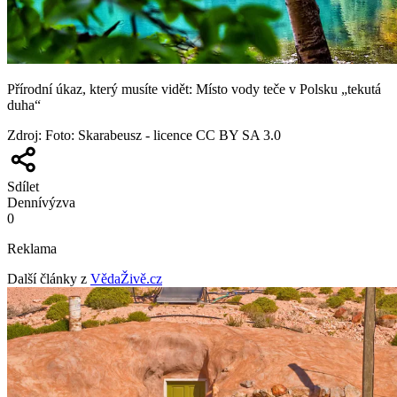
Přírodní úkaz, který musíte vidět: Místo vody teče v Polsku „tekutá
duha“
Zdroj
:
Foto: Skarabeusz - licence CC BY SA 3.0
Sdílet
Denní
výzva
0
Reklama
Další články z
VědaŽivě.cz