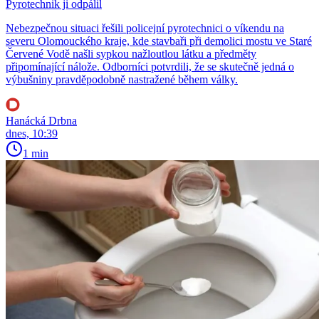
Pyrotechnik ji odpálil
Nebezpečnou situaci řešili policejní pyrotechnici o víkendu na
severu Olomouckého kraje, kde stavbaři při demolici mostu ve Staré
Červené Vodě našli sypkou nažloutlou látku a předměty
připomínající nálože. Odborníci potvrdili, že se skutečně jedná o
výbušniny pravděpodobně nastražené během války.
Hanácká Drbna
dnes, 10:39
1 min