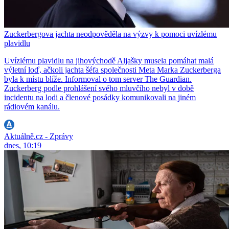
Zuckerbergova jachta neodpověděla na výzvy k pomoci uvízlému
plavidlu
Uvízlému plavidlu na jihovýchodě Aljašky musela pomáhat malá
výletní loď, ačkoli jachta šéfa společnosti Meta Marka Zuckerberga
byla k místu blíže. Informoval o tom server The Guardian.
Zuckerberg podle prohlášení svého mluvčího nebyl v době
incidentu na lodi a členové posádky komunikovali na jiném
rádiovém kanálu.
Aktuálně.cz - Zprávy
dnes, 10:19