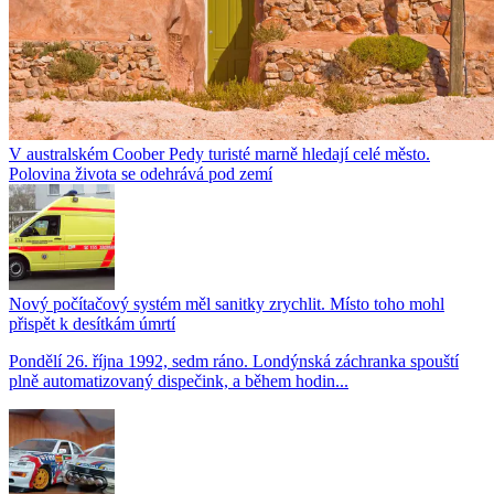
V australském Coober Pedy turisté marně hledají celé město.
Polovina života se odehrává pod zemí
Nový počítačový systém měl sanitky zrychlit. Místo toho mohl
přispět k desítkám úmrtí
Pondělí 26. října 1992, sedm ráno. Londýnská záchranka spouští
plně automatizovaný dispečink, a během hodin...