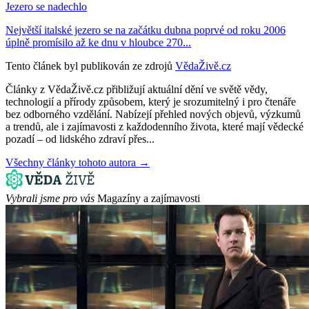
Jezero se nadechlo
Největší italské jezero se na začátku dubna poprvé od roku 2006
úplně promísilo až ke dnu v hloubce 270...
Tento článek byl publikován ze zdrojů
VědaŽivě.cz
Články z VědaŽivě.cz přibližují aktuální dění ve světě vědy,
technologií a přírody způsobem, který je srozumitelný i pro čtenáře
bez odborného vzdělání. Nabízejí přehled nových objevů, výzkumů
a trendů, ale i zajímavosti z každodenního života, které mají vědecké
pozadí – od lidského zdraví přes...
Všechny články tohoto autora →
Vybrali jsme pro vás
Magazíny a zajímavosti