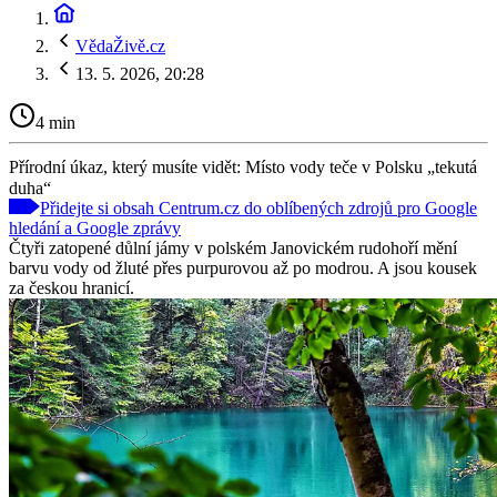
VědaŽivě.cz
13. 5. 2026, 20:28
4 min
Přírodní úkaz, který musíte vidět: Místo vody teče v Polsku „tekutá
duha“
Přidejte si obsah Centrum.cz do oblíbených zdrojů pro Google
hledání a Google zprávy
Čtyři zatopené důlní jámy v polském Janovickém rudohoří mění
barvu vody od žluté přes purpurovou až po modrou. A jsou kousek
za českou hranicí.