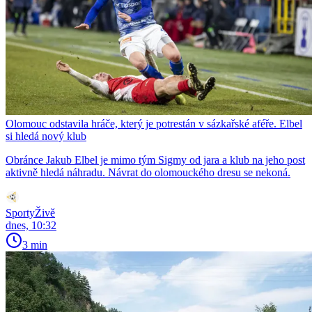
Olomouc odstavila hráče, který je potrestán v sázkařské aféře. Elbel
si hledá nový klub
Obránce Jakub Elbel je mimo tým Sigmy od jara a klub na jeho post
aktivně hledá náhradu. Návrat do olomouckého dresu se nekoná.
SportyŽivě
dnes, 10:32
3 min