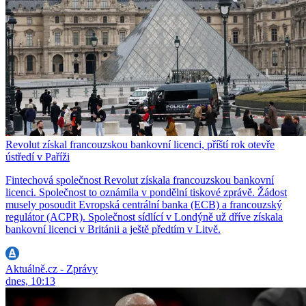
Revolut získal francouzskou bankovní licenci, příští rok otevře
ústředí v Paříži
Fintechová společnost Revolut získala francouzskou bankovní
licenci. Společnost to oznámila v pondělní tiskové zprávě. Žádost
musely posoudit Evropská centrální banka (ECB) a francouzský
regulátor (ACPR). Společnost sídlící v Londýně už dříve získala
bankovní licenci v Británii a ještě předtím v Litvě.
Aktuálně.cz - Zprávy
dnes, 10:13